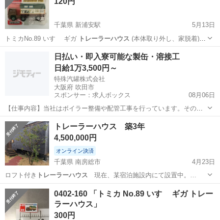
120円
千葉県 新浦安駅
5月13日
トミカNo.89 いすゞ ギガ
トレーラーハウス
(本体取り外し、家脱着)
新…
千葉
浦安市
新浦安駅
ミニカー
トレーラーハウス
日払い・即入寮可能な製缶・溶接工
日給1万3,500円～
特殊汽罐株式会社
大阪府 吹田市
スポンサー：求人ボックス
08月06日
【仕事内容】当社はボイラー整備や配管工事を行っています。その中
で必要な配管やボイラーの製缶作業(溶接・切断・架台等の製作)業務に
アルバイト・パート
トレーラーハウス 築3年
当社工場内であたっていただきます。 工場は大阪府吹田市芳野町。御
4,500,000円
堂筋線の江坂駅からの徒歩圏内にあります...
オンライン決済
千葉県 南房総市
4月23日
ロフト付き
トレーラーハウス
現在、某宿泊施設内にて設置中。…
千葉
南房総市
その他
トレーラーハウス
0402-160 「トミカ No.89 いすゞ ギガ トレー
ラーハウス」
300円