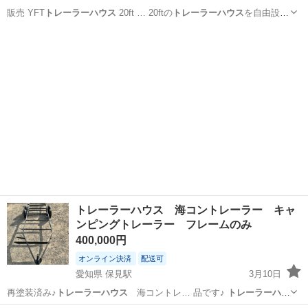
販売 YFT
トレーラーハウス
20ft … 20ftの
トレーラーハウス
を自由設計
す… YFT
トレーラーハウス
20ft …
東京
足立区
谷在家駅
パーツ
トレーラーハウス
トレーラーハウス 海コントレーラー キャ
ンピングトレーラー フレームのみ
400,000円
オンライン決済
配送可
愛知県 保見駅
3月10日
再塗装済み♪
トレーラーハウス
海コントレ… 品です♪
トレーラーハウ
ス
海コントレ… ください♪
トレーラーハウス
をご自身で製…