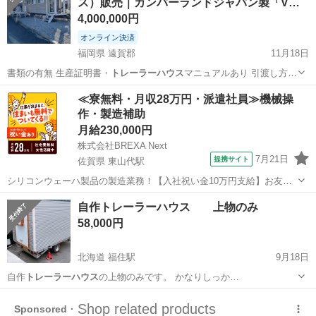
ス）販売｜カンバーランドジャパン製「V…
4,000,000円
オンライン決済
福岡県 遠賀郡
11月18日
書類の有無 生産証明書・
トレーラーハウス
マニュアルあり 引渡し方
法…
福岡
遠賀郡
その他
テラス
≪寮無料・月収28万円・派遣社員≫機械操
作・製造補助
月給230,000円
株式会社BREXA Next
7月21日
提携サイト
佐賀県 東山代駅
シリコンウェーハ製品の製造業務！【入社祝い金10万円支給】お友達
やカップルとの応募OK◎年間休日129日＆休出なしでプライベート充
佐賀
伊万里市
東山代駅
その他
自作トレーラーハウス 上物のみ
実♪業務はクリーンルームで快適作業◎自社正社員登用制度あり★1食
58,000円
300円～の格安食堂あり！《佐...
北海道 福住駅
9月18日
自作
トレーラーハウス
の上物のみです。 かなりしっか…
北海道
札幌市
福住駅
家具
トレーラーハウス