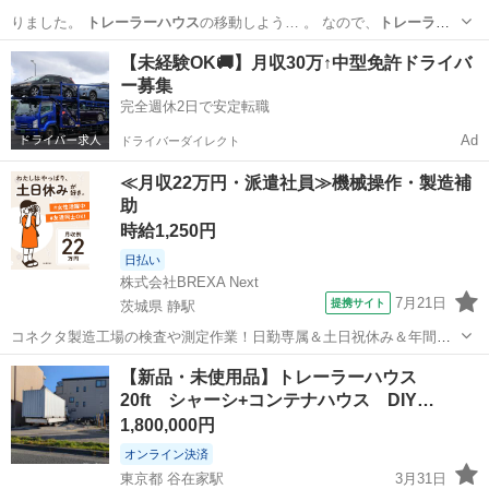
りました。
トレーラーハウス
の移動しよう… 。 なので、
トレーラー
ハウス
の売却する事… りました。
トレーラーハウス
の電気と水道…
千葉
長生郡
八積駅
収納家具
トレーラーハウス
【未経験OK🚚】月収30万↑中型免許ドライバ
んでした。
トレーラーハウス
の中は荷物が… だけます。
トレーラー
ー募集
ハウス
の内幅2.6… 入れ...
完全週休2日で安定転職
Ad
ドライバーダイレクト
≪月収22万円・派遣社員≫機械操作・製造補
助
時給1,250円
日払い
株式会社BREXA Next
7月21日
提携サイト
茨城県 静駅
コネクタ製造工場の検査や測定作業！日勤専属＆土日祝休み＆年間休
日128日★クリーンルーム内作業★マイカー通勤OK＆無料駐車場あり
茨城
常陸大宮市
静駅
その他
【新品・未使用品】トレーラーハウス
★就業先食堂利用可！日払い制度あり！《茨城県常陸大宮市》 人気の
20ft シャーシ+コンテナハウス DIY…
工場のお仕事 ◇コネクタ製造工...
1,800,000円
オンライン決済
東京都 谷在家駅
3月31日