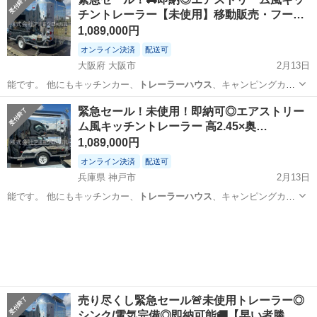
チントレーラー【未使用】移動販売・フー…
1,089,000円
オンライン決済
配送可
大阪府 大阪市
2月13日
能です。 他にもキッチンカー、
トレーラーハウス
、キャンピングカー
などの取り扱い…
大阪
大阪市
その他
移動販売
緊急セール！未使用！即納可◎エアストリー
ム風キッチントレーラー 高2.45×奥…
1,089,000円
オンライン決済
配送可
兵庫県 神戸市
2月13日
能です。 他にもキッチンカー、
トレーラーハウス
、キャンピングカー
などの取り扱い…
兵庫
神戸市
その他
トレーラー
売り尽くし緊急セール🚨未使用トレーラー◎
シンク/電気完備◎即納可能🚚【早い者勝…