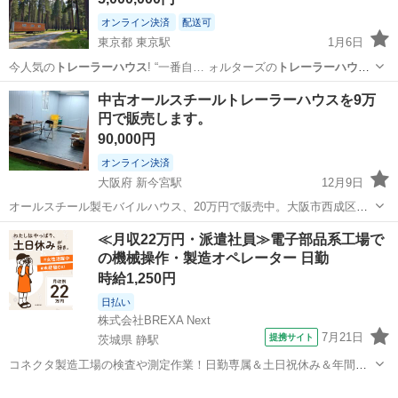
オンライン決済
配送可
東京都 東京駅
1月6日
今人気の
トレーラーハウス
! “一番自… ォルターズの
トレーラーハウス
で あえて完… ouse #
トレーラーハウス
開業 #サロ…
東京
中央区
東京駅
外装、車外用品
トレーラーハウス
中古オールスチールトレーラーハウスを9万
円で販売します。
90,000円
オンライン決済
大阪府 新今宮駅
12月9日
オールスチール製モバイルハウス、20万円で販売中。大阪市西成区山
王町飛田新地本通商店街
大阪
大阪市
新今宮駅
その他
トレーラーハウス
≪月収22万円・派遣社員≫電子部品系工場で
の機械操作・製造オペレーター 日勤
時給1,250円
日払い
株式会社BREXA Next
7月21日
提携サイト
茨城県 静駅
コネクタ製造工場の検査や測定作業！日勤専属＆土日祝休み＆年間休
日128日★クリーンルーム内作業★マイカー通勤OK＆無料駐車場あり
茨城
常陸大宮市
静駅
その他