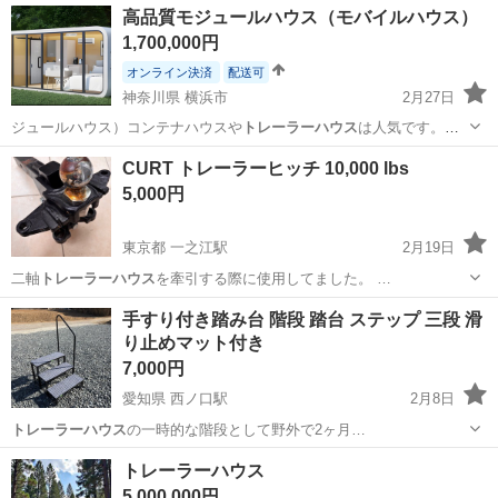
愛知
豊田市
保見駅
パーツ
トレーラーハウス
高品質モジュールハウス（モバイルハウス）
1,700,000円
オンライン決済
配送可
神奈川県 横浜市
2月27日
ジュールハウス）コンテナハウスや
トレーラーハウス
は人気です。宅
地じゃなくても建て…
神奈川
横浜市
その他
ハウス
CURT トレーラーヒッチ 10,000 lbs
5,000円
東京都 一之江駅
2月19日
二軸
トレーラーハウス
を牽引する際に使用してました。 …
東京
江戸川区
一之江駅
その他
ヒッチ
手すり付き踏み台 階段 踏台 ステップ 三段 滑
り止めマット付き
7,000円
愛知県 西ノ口駅
2月8日
トレーラーハウス
の一時的な階段として野外で2ヶ月…
愛知
常滑市
西ノ口駅
家庭用品
踏台
トレーラーハウス
5,000,000円