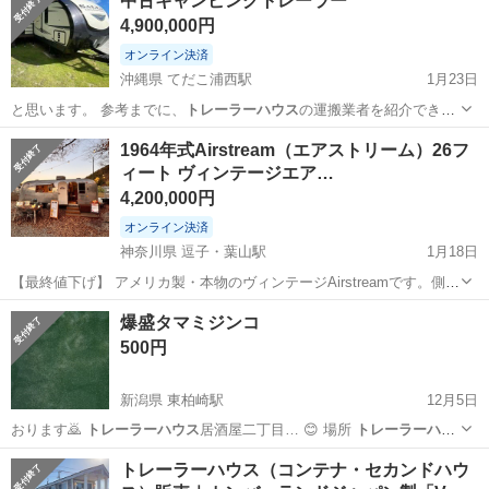
中古キャンピングトレーラー
4,900,000円
オンライン決済
沖縄県 てだこ浦西駅
1月23日
と思います。 参考までに、
トレーラーハウス
の運搬業者を紹介できま
す。 …
沖縄
国頭郡
てだこ浦西駅
その他
1964年式Airstream（エアストリーム）26フ
ィート ヴィンテージエア…
キャンピングトレーラー
4,200,000円
オンライン決済
神奈川県 逗子・葉山駅
1月18日
【最終値下げ】 アメリカ製・本物のヴィンテージAirstreamです。側面
には当時の上位モデルを象徴する 「Land Yacht」スクリプトエンブレ
神奈川
三浦郡
逗子・葉山駅
その他
エアストリーム
爆盛タマミジンコ
ム が残る、大型・希少クラスの個体となります。 現在は 店舗・接
500円
客・イベン...
新潟県 東柏崎駅
12月5日
おります🙇
トレーラーハウス
居酒屋二丁目… 😊 場所
トレーラーハウ
ス
居酒屋二丁目…
新潟
柏崎市
東柏崎駅
その他
タマミジンコ
トレーラーハウス（コンテナ・セカンドハウ