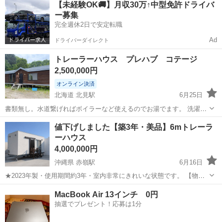
【未経験OK🚚】月収30万↑中型免許ドライバ
ー募集
完全週休2日で安定転職
Ad
ドライバーダイレクト
トレーラーハウス プレハブ コテージ
2,500,000円
オンライン決済
北海道 北見駅
6月25日
書類無し。水道繋げればボイラーなど使えるのでお湯でます。 洗濯機
の菅も引っ張ってます。ストーブつきます。 屋根去年塗り替えてま
北海道
北見市
北見駅
その他
トレーラーハウス
値下げしました【築3年・美品】6mトレーラ
す、今年の4月まで住んでました。 相場がわからないためこの値段に
ーハウス
設定してます。 下のやつを全て切れ...
4,000,000円
沖縄県 赤嶺駅
6月16日
★2023年製・使用期間約3年・室内非常にきれいな状態です。 【物件
スペック】 ・メーカー：県内販売業者より購入 ・サイズ：約6m（ハ
沖縄
うるま市
赤嶺駅
家具
MacBook Air 13インチ 0円
ウス部分） 【こんな用途におすすめ】 ・週末の別荘・セカンドハウス
抽選でプレゼント！応募は1分
として ・車両扱いの...