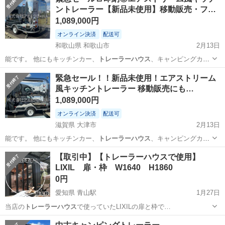
実♪業務はクリーンルームで快適作業◎自社正社員登用制度あり★1食
ントレーラー【新品未使用】移動販売・フ…
300円～の格安食堂あり！《佐...
1,089,000円
オンライン決済
配送可
和歌山県 和歌山市
2月13日
能です。 他にもキッチンカー、
トレーラーハウス
、キャンピングカー
などの取り扱い…
和歌山
和歌山市
その他
移動販売
緊急セール！！新品未使用！エアストリーム
風キッチントレーラー 移動販売にも…
1,089,000円
オンライン決済
配送可
滋賀県 大津市
2月13日
能です。 他にもキッチンカー、
トレーラーハウス
、キャンピングカー
などの取り扱い…
滋賀
大津市
その他
トレーラー
【取引中】【トレーラーハウスで使用】
LIXIL 扉・枠 W1640 H1860
0円
愛知県 青山駅
1月27日
当店の
トレーラーハウス
で使っていたLIXILの扉と枠で…
愛知
知多郡
青山駅
その他
LIXIL