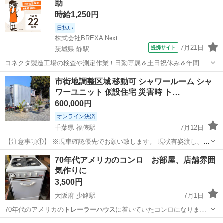
助
時給1,250円
日払い
株式会社BREXA Next
7月21日
提携サイト
茨城県 静駅
コネクタ製造工場の検査や測定作業！日勤専属＆土日祝休み＆年間休
日128日★クリーンルーム内作業★マイカー通勤OK＆無料駐車場あり
茨城
常陸大宮市
静駅
その他
市街地調整区域 移動可 シャワールーム シャ
★就業先食堂利用可！日払い制度あり！《茨城県常陸大宮市》 人気の
ワーユニット 仮設住宅 災害時 ト…
工場のお仕事 ◇コネクタ製造工...
600,000円
オンライン決済
千葉県 福俵駅
7月12日
【注意事項①】 ※現車確認優先でお願い致します。 現状有姿渡し、自
作品となる為、最低限の取扱い説明が必要かと思いますので、現物確
千葉
大網白里市
福俵駅
その他
トレーラー
70年代アメリカのコンロ お部屋、店舗雰囲
認を出来る限りお願い致します！ 当方では、設置場所内で移動させれ
気作りに
る様に、軽トレーラーに載せた状...
3,500円
大阪府 少路駅
7月1日
70年代のアメリカの
トレーラーハウス
に着いていたコンロになりま
す。取…
大阪
豊中市
少路駅
その他
コンロ