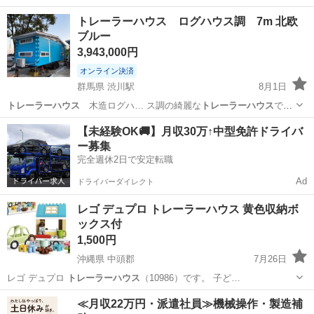
テナン… できます。
トレーラーハウス
は車両扱いに…
群馬
渋川市
渋川駅
家電
トレーラーハウス
トレーラーハウス ログハウス調 7m 北欧
ブルー
3,943,000円
オンライン決済
群馬県 渋川駅
8月1日
トレーラーハウス
木造ログハ… ス調の綺麗な
トレーラーハウス
です
テナン… できます。
トレーラーハウス
は車両扱いに…
群馬
渋川市
渋川駅
家電
トレーラーハウス
【未経験OK🚚】月収30万↑中型免許ドライバ
ー募集
完全週休2日で安定転職
Ad
ドライバーダイレクト
レゴ デュプロ トレーラーハウス 黄色収納ボ
ックス付
1,500円
沖縄県 中頭郡
7月26日
レゴ デュプロ
トレーラーハウス
（10986）です。 子ど…
沖縄
中頭郡
おもちゃ
トレーラーハウス
≪月収22万円・派遣社員≫機械操作・製造補