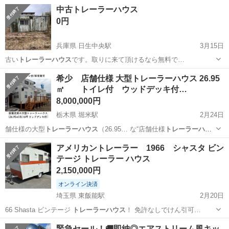
やカップルとの応募OK◎年間休日129日＆休出なしでプライベート充
佐賀
伊万里市
東山代駅
その他
中古トレーラーハウス
実♪業務はクリーンルームで快適作業◎自社正社員登用制度あり★1食
0円
300円～の格安食堂あり！《佐...
兵庫県 日生中央駅
3月15日
古い
トレーラーハウス
です。取りに来て頂けるなら無料で…
兵庫
川辺郡
日生中央駅
その他
トレーラーハウス
希少 店舗仕様 大型トレーラーハウス 26.95
㎡ トイレ付 ウッドデッキ付…
8,000,000円
栃木県 堀米駅
2月24日
舗仕様の大型
トレーラーハウス
（26.95… な“店舗仕様
トレーラーハウ
ス
” トイレ… 条件が揃った
トレーラーハウス
は本当に希少…
栃木
佐野市
堀米駅
その他
トレーラーハウス
アメリカントレーラー 1966 シャスタ ビン
テージ トレーラー ハウス
2,150,000円
オンライン決済
埼玉県 東飯能駅
2月20日
66 Shasta ビンテージ
トレーラーハウス
！ 免許なしでけん引可…
埼玉
飯能市
東飯能駅
その他
トレーラー
緊急セール！🚚即納◎エアストリーム風キッ