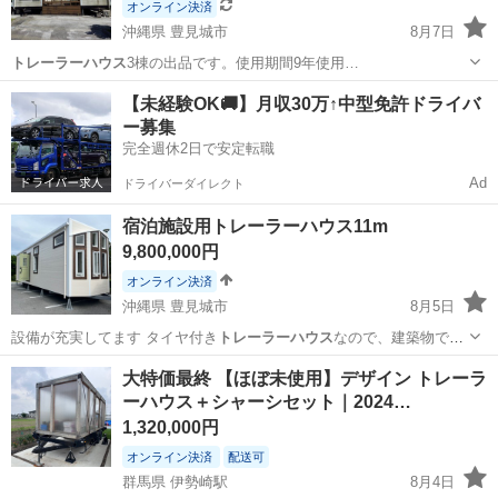
オンライン決済
沖縄県 豊見城市
8月7日
トレーラーハウス
3棟の出品です。使用期間9年使用…
沖縄
豊見城市
その他
【未経験OK🚚】月収30万↑中型免許ドライバ
ー募集
完全週休2日で安定転職
Ad
ドライバーダイレクト
宿泊施設用トレーラーハウス11m
9,800,000円
オンライン決済
沖縄県 豊見城市
8月5日
設備が充実してます タイヤ付き
トレーラーハウス
なので、建築物では
なく固定資産税…
沖縄
豊見城市
その他
トレーラーハウス
大特価最終 【ほぼ未使用】デザイン トレーラ
ーハウス＋シャーシセット｜2024…
1,320,000円
オンライン決済
配送可
群馬県 伊勢崎駅
8月4日