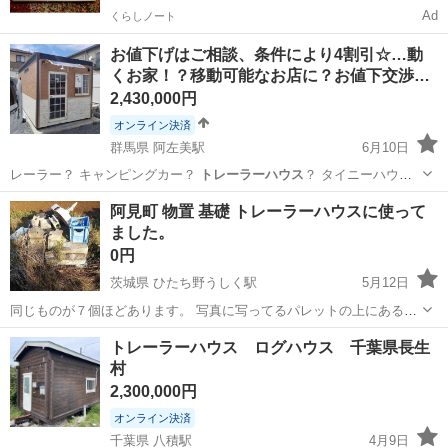
Ad
くらしノート
お値下げはご相談、条件により4割引☆…動
くお家！？移動可能なお店に？お値下交渉…
2,430,000円
オンライン決済
群馬県 阿左美駅
6月10日
レーラー？ キャンピングカー？
トレーラーハウス
？ タイニーハウ
ス？ プレハブハ…
群馬
みどり市
阿左美駅
収納家具
居抜き
阿見町 物置 基礎 トレーラーハウスに使って
ました。
0円
茨城県 ひたち野うしく駅
5月12日
同じものが７個ほどあります。 写真に写ってるパレットの上にあるも
の 全部持っていってくれる方に差し上げます。
茨城
稲敷郡
ひたち野うしく駅
家具
トレーラーハウス ログハウス 千葉県長生
村
トレーラーハウス
2,300,000円
オンライン決済
千葉県 八積駅
4月9日