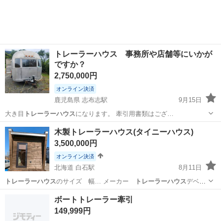
★就業先食堂利用可！日払い制度あり！《茨城県常陸大宮市》 人気の
工場のお仕事 ◇コネクタ製造工...
トレーラーハウス 事務所や店舗等にいかが
ですか？
2,750,000円
オンライン決済
鹿児島県 志布志駅
9月15日
大き目
トレーラーハウス
になります。 牽引用書類はござ…
鹿児島
鹿屋市
志布志駅
その他
トレーラーハウス
木製トレーラーハウス(タイニーハウス)
3,500,000円
オンライン決済
北海道 白石駅
8月11日
トレーラーハウス
のサイズ 幅… メーカー
トレーラーハウス
デベロ
ップメ…
北海道
札幌市
白石駅
その他
トレーラーハウス
ボートトレーラー牽引
149,999円