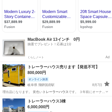
MacBook Air 13インチ 0円
抽選でプレゼント！応募は1分
Ad
くらしノート
トレーラーハウス売ります【発送不可】
800,000円
オンライン決済
岐阜県 飛騨国府駅
8月7日
理出品になります。 黄色い
トレーラーハウス
です。 ３年前にオーナー
様が業…
岐阜
高山市
飛騨国府駅
その他
トレーラーハウス3棟
6,000,000円