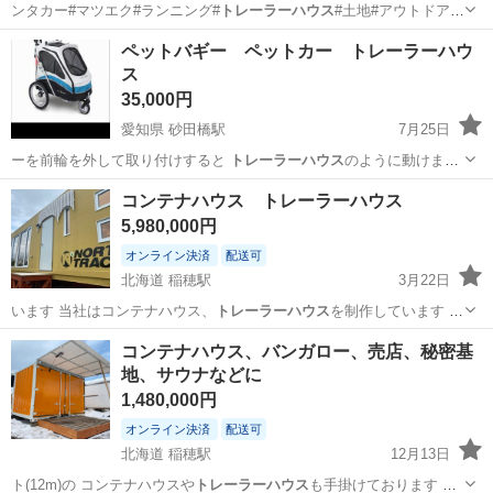
ンタカー#マツエク#ランニング#
トレーラーハウス
#土地#アウトドア#
プレハブ#自…
沖縄
沖縄市
タイヤ、ホイール
タイヤ
ペットバギー ペットカー トレーラーハウ
ス
35,000円
愛知県 砂田橋駅
7月25日
ーを前輪を外して取り付けすると
トレーラーハウス
のように動けま
す。 ビーグルが…
愛知
名古屋市
砂田橋駅
その他
トレーラーハウス
コンテナハウス トレーラーハウス
5,980,000円
オンライン決済
配送可
北海道 稲穂駅
3月22日
います 当社はコンテナハウス、
トレーラーハウス
を制作しています 全
長12メート…
北海道
札幌市
稲穂駅
その他
トレーラーハウス
コンテナハウス、バンガロー、売店、秘密基
地、サウナなどに
1,480,000円
オンライン決済
配送可
北海道 稲穂駅
12月13日
ト(12m)の コンテナハウスや
トレーラーハウス
も手掛けております モ