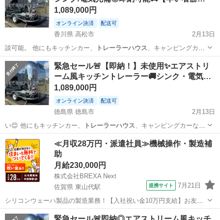
1,089,000円
オンライン決済
配送可
香川県 高松市
2月13日
談可能。 他にもキッチンカー、
トレーラーハウス
、キャンピングカー
なども取り扱い…
香川
高松市
その他
牽引免許
緊急セール🚨【即納！】未使用✨エアストリ
ーム風キッチントレーラー🚚シンク・電気…
1,089,000円
オンライン決済
配送可
徳島県 徳島市
2月13日
い😊 他にもキッチンカー、
トレーラーハウス
、キャンピングカーなど
の取り扱い…
徳島
徳島市
その他
エアストリーム
≪月収28万円・派遣社員≫機械操作・製造補
助
月給230,000円
株式会社BREXA Next
7月21日
提携サイト
佐賀県 東山代駅
シリコンウェーハ製品の製造業務！【入社祝い金10万円支給】お友達
やカップルとの応募OK◎年間休日129日＆休出なしでプライベート充
佐賀
伊万里市
東山代駅
その他
緊急セール🚨即納◎エアストリーム風キッチ