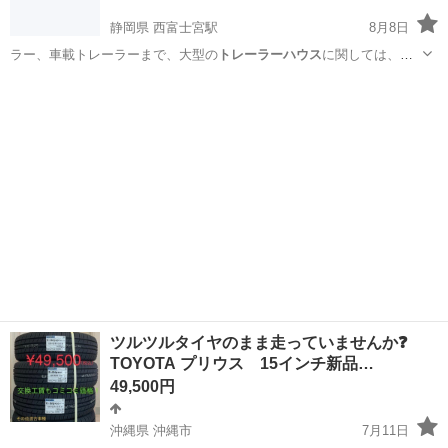
静岡県 西富士宮駅
8月8日
ラー、車載トレーラーまで、大型の
トレーラーハウス
に関しては、過
去に複数移動実績が…
静岡
富士宮市
西富士宮駅
その他
トレーラー
ツルツルタイヤのまま走っていませんか❓
TOYOTA プリウス 15インチ新品…
49,500円
沖縄県 沖縄市
7月11日