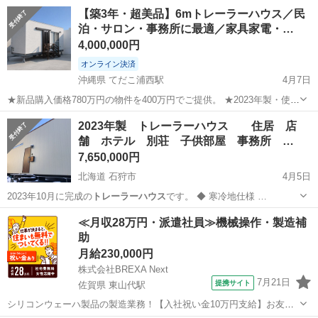
【築3年・超美品】6mトレーラーハウス／民
泊・サロン・事務所に最適／家具家電・…
4,000,000円
オンライン決済
沖縄県 てだこ浦西駅
4月7日
★新品購入価格780万円の物件を400万円でご提供。 ★2023年製・使用
期間約3年・室内非常にきれいな状態です。 【物件スペック】 ・メー
沖縄
うるま市
てだこ浦西駅
その他
トレーラーハウス
2023年製 トレーラーハウス 住居 店
カー：県内販売業者より購入 ・サイズ：約6m（ハウス部分） ・設
舗 ホテル 別荘 子供部屋 事務所 …
備：ユニットバス、...
7,650,000円
北海道 石狩市
4月5日
2023年10月に完成の
トレーラーハウス
です。 ◆ 寒冷地仕様 …
北海道
石狩市
その他
トレーラーハウス
≪月収28万円・派遣社員≫機械操作・製造補
助
月給230,000円
株式会社BREXA Next
7月21日
提携サイト
佐賀県 東山代駅
シリコンウェーハ製品の製造業務！【入社祝い金10万円支給】お友達