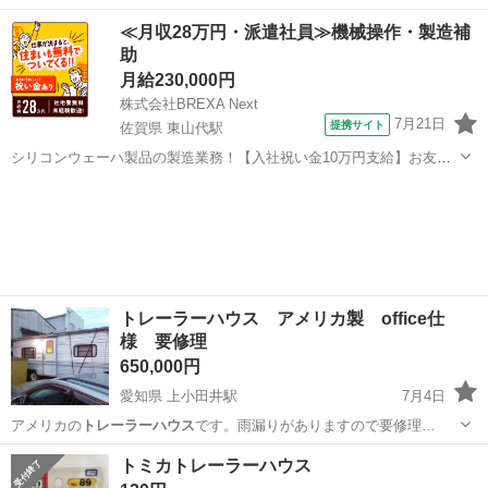
デルハウ…
北海道
札幌市
稲穂駅
その他
コンテナ
≪月収28万円・派遣社員≫機械操作・製造補
助
月給230,000円
株式会社BREXA Next
7月21日
提携サイト
佐賀県 東山代駅
シリコンウェーハ製品の製造業務！【入社祝い金10万円支給】お友達
やカップルとの応募OK◎年間休日129日＆休出なしでプライベート充
佐賀
伊万里市
東山代駅
その他
実♪業務はクリーンルームで快適作業◎自社正社員登用制度あり★1食
300円～の格安食堂あり！《佐...
トレーラーハウス アメリカ製 office仕
様 要修理
650,000円
愛知県 上小田井駅
7月4日
アメリカの
トレーラーハウス
です。雨漏りがありますので要修理…
愛知
名古屋市
上小田井駅
その他
トレーラーハウス
トミカトレーラーハウス