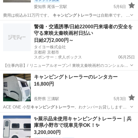
愛知県 尾張一宮駅
5月6日
費用は税込み11万円です。
キャンピングトレーラー
は自動車です。 設
置でご利用…
愛知
一宮市
尾張一宮駅
その他
警備・交通誘導/日給22000円来場者の安全を
守る東映太秦映画村日払い
キャンピングトレーラー
日給2万2,000円～
タイヨー株式会社
京都府 京都市
スポンサー：求人ボックス
06月25日
【仕事内容】/ リニューアルオープン! 東映太秦映画村のコンシェルジ
ュ! お仕事内容 リニューアルオープンする東映太秦映画村での 警備ス
アルバイト・パート
キャンピングトレーラーのレンタカー
タッフをお願いします! 目指せ!「おもてなし」のできる警備員! 具体的
16,800円
には…? ・出入管理業務...
長野県 三溝駅
5月3日
ACE ONE 小型
キャンピングトレーラー
、わナンバーお貸しします。
…
長野
松本市
三溝駅
その他
キャンピングトレーラー
✨展示品未使用キャンピングトレーラー｜兵
庫県小野市で現車見学OK！✨
3,200,000円