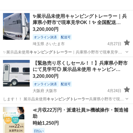
✨展示品未使用キャンピングトレーラー｜兵
庫県小野市で現車見学OK！✨ 全国配送…
3,200,000円
オンライン決済
配送可
埼玉県 さいたま市
4月27日
✨展示品未使用
キャンピングトレーラー
｜兵庫県小野市で現車見学
OK！…
埼玉
さいたま市
外装、車外用品
【緊急売り尽くしセール！！】兵庫県小野市
にて見学可◎ 展示品未使用 キャンピン…
キャンピングトレーラー
3,200,000円
オンライン決済
配送可
大阪府 大阪市
4月24日
します！！ 展示品未使用
キャンピングトレーラー
兵庫県小野市で現車
見学OK！ …
大阪
大阪市
外装、車外用品
トレーラー
≪月収22万円・派遣社員≫機械操作・製造補
助
時給1,250円
日払い