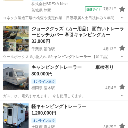
株式会社BREXA Next
7月21日
提携サイト
茨城県 静駅
コネクタ製造工場の検査や測定作業！日勤専属＆土日祝休み＆年間休
日128日★クリーンルーム内作業★マイカー通勤OK＆無料駐車場あり
茨城
常陸大宮市
静駅
その他
ジョークグッズ（カー用品） 面白いトレーラ
★就業先食堂利用可！日払い制度あり！《茨城県常陸大宮市》 人気の
ーヒッチカバー 牽引キャンピングカー…
工場のお仕事 ◇コネクタ製造工...
33,000円
千葉県 福俵駅
4月13日
ツールボックス #小物入れ #
キャンピングトレーラー
【加工品】
35200円の…
千葉
大網白里市
福俵駅
アクセサリー
ヒッチ
キャンピングトレーラー 車検有り
800,000円
オンライン決済
福岡県 荒木駅
4月4日
ガス、水、電気すかえます。 今も使用してます。
福岡
久留米市
荒木駅
その他
キャンピングトレーラー
軽キャンピングトレーラー
1,200,000円
オンライン決済
大阪府 喜志駅
3月25日