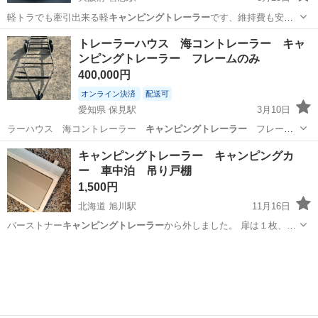
軽トラでも牽引出来る軽
キャンピングトレーラー
です、維持費も安
く コンパクト…
大阪
堺市
喜志駅
その他
キャンピングトレーラー
トレーラーハウス 海コントレーラー キャ
ンピングトレーラー フレームのみ
400,000円
オンライン決済
配送可
愛知県 保見駅
3月10日
ラーハウス 海コントレーラー
キャンピングトレーラー
フレーム
のみの出品です♪ …
愛知
豊田市
保見駅
パーツ
トレーラーハウス
キャンピングトレーラー キャンピングカ
ー 車中泊 吊り戸棚
1,500円
北海道 旭川駅
11月16日
バーストナー
キャンピングトレーラー
から外しました。 扉は１枚、…
北海道
旭川市
旭川駅
内装、インテリア
キャンピングトレーラー