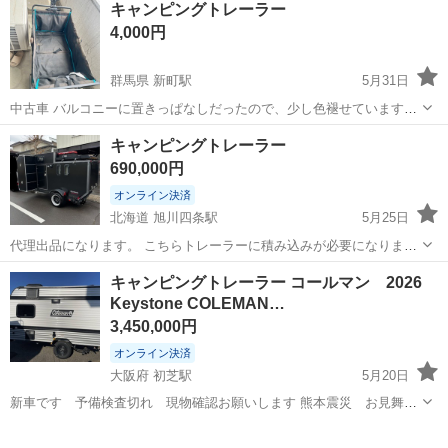
キャンピングトレーラー
4,000円
群馬県 新町駅
5月31日
中古車 バルコニーに置きっぱなしだったので、少し色褪せています。
少し錆びています。 しかし全体的に見て、使用上の問題は全くありま
群馬
高崎市
新町駅
その他
キャンピングトレーラー
せんでした。
690,000円
オンライン決済
北海道 旭川四条駅
5月25日
代理出品になります。 こちらトレーラーに積み込みが必要になります
ので、ある程度自分で積み込み、整備等出来る方のみお取引よろしく
北海道
旭川市
旭川四条駅
ミニカー
キャンピングトレーラー コールマン 2026
お願いします。 整備は2段ベッド、フリースペース、テレビ、暖房、
Keystone COLEMAN…
キャンピングトレーラー
ソーラーパネル、換気扇、間接照...
3,450,000円
オンライン決済
大阪府 初芝駅
5月20日
新車です 予備検査切れ 現物確認お願いします 熊本震災 お見舞い
申し上げます 熊本の方には特別価格にて譲渡させて頂きたいと 考えて
大阪
堺市
初芝駅
その他
おります 大津町にも伺いたいと考えております