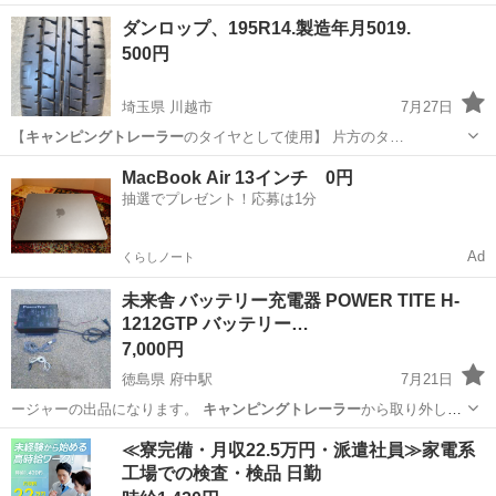
しょうか。 よ…
北海道
旭川市
永山駅
その他
トレーラー
ダンロップ、195R14.製造年月5019.
500円
埼玉県 川越市
7月27日
【
キャンピングトレーラー
のタイヤとして使用】 片方のタ…
埼玉
川越市
タイヤ、ホイール
ダンロップ
MacBook Air 13インチ 0円
抽選でプレゼント！応募は1分
Ad
くらしノート
未来舎 バッテリー充電器 POWER TITE H-
1212GTP バッテリー…
7,000円
徳島県 府中駅
7月21日
ージャーの出品になります。
キャンピングトレーラー
から取り外しし
ました。 取り外…
徳島
徳島市
府中駅
その他
POWER
≪寮完備・月収22.5万円・派遣社員≫家電系
工場での検査・検品 日勤