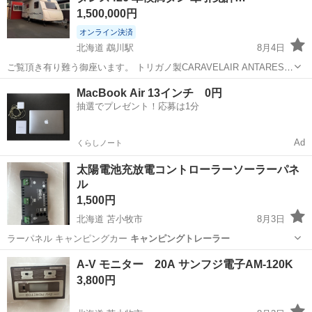
1,500,000円
オンライン決済
北海道 鵡川駅
8月4日
ご覧頂き有り難う御座います。 トリガノ製CARAVELAIR ANTARES
luxe426になります。 平成18年式 車検 令和10年7月29日 長さ614、幅
北海道
沙流郡
鵡川駅
車のパーツ
MacBook Air 13インチ 0円
230、高さ260 牽引免許不要モデルの中では、最大クラスと...
抽選でプレゼント！応募は1分
Ad
くらしノート
太陽電池充放電コントローラーソーラーパネ
ル
1,500円
北海道 苫小牧市
8月3日
ラーパネル キャンピングカー
キャンピングトレーラー
北海道
苫小牧市
その他
A-V モニター 20A サンフジ電子AM-120K
3,800円