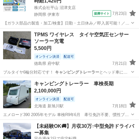
時給1,420円
株式会社平山 沼津支店
7月23日
提携サイト
静岡県 伊東市
【ガラス部品の製造・加工/検査】日勤・土日休み／即入居可能！／伊
豆でのんびりライフ♪ ガラス部品の製造・加工/検査 【株式会社平山で
静岡
伊東市
その他
TPMS ワイヤレス タイヤ空気圧センサー
の正社員採用（無期雇用派遣）となります】 「2人で同じ職場で働き
ソーラー充電
たい」 「仕事も休みも一...
5,500円
オンライン決済
配送可
徳島県 府中駅
7月21日
ブルタイヤ6輪分対応です！
キャンピングトレーラー
とヘッド車にも
使用可能です！ …
徳島
徳島市
府中駅
その他
TPMS
キャンピングトレーラー 車検長期
2,100,000円
オンライン決済
配送可
北海道 新旭川駅
7月18日
エメロード390 2005年モデル 車検R9年6月 牽引免許不要、慣性ブレ
ーキ付き トイレ、シャワー、洗面台は当方使用した事がありません。
北海道
旭川市
新旭川駅
その他
キャンピングトレーラー
【未経験OK🚚】月収30万↑中型免許ドライバ
ボイラー機能もありますが、タンクひび割れの為使用不可です。シン
ー募集
ク、水回り、ヒーター、ガ...
完全週休2日で安定転職