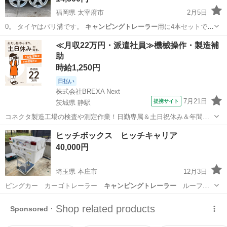
福岡県 太宰府市
2月5日
0。 タイヤはバリ溝です。
キャンピングトレーラー
用に4本セットで購
入しましたが…
福岡
太宰府市
タイヤ、ホイール
ホイール
≪月収22万円・派遣社員≫機械操作・製造補
助
時給1,250円
日払い
株式会社BREXA Next
7月21日
提携サイト
茨城県 静駅
コネクタ製造工場の検査や測定作業！日勤専属＆土日祝休み＆年間休
日128日★クリーンルーム内作業★マイカー通勤OK＆無料駐車場あり
茨城
常陸大宮市
静駅
その他
ヒッチボックス ヒッチキャリア
★就業先食堂利用可！日払い制度あり！《茨城県常陸大宮市》 人気の
40,000円
工場のお仕事 ◇コネクタ製造工...
埼玉県 本庄市
12月3日
ピングカー カーゴトレーラー
キャンピングトレーラー
ルーフキ
ャリア
埼玉
本庄市
その他
ヒッチキャリア