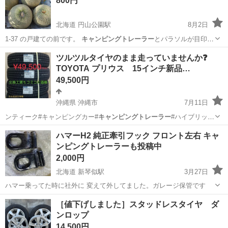
800円
北海道 円山公園駅
8月2日
1-37 の戸建ての前です。
キャンピングトレーラー
とパラソルが目印で
す。 円山西…
北海道
札幌市
円山公園駅
食品
ミニトマト
ツルツルタイヤのまま走っていませんか❓
TOYOTA プリウス 15インチ新品…
49,500円
沖縄県 沖縄市
7月11日
ンティーク#キャンピングカー#
キャンピングトレーラー
#ハイブリッド
#SUV#車中泊…
沖縄
沖縄市
タイヤ、ホイール
タイヤ
ハマーH2 純正牽引フック フロント左右 キャ
ンピングトレーラーも投稿中
2,000円
北海道 新琴似駅
3月27日
ハマー乗ってた時に社外に 変えて外してました。ガレージ保管です
北海道
札幌市
新琴似駅
タイヤ、ホイール
ハマー
［値下げしました］スタッドレスタイヤ ダ
ンロップ
14,500円