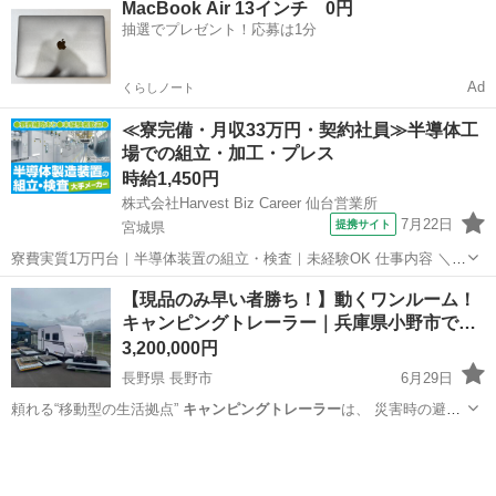
MacBook Air 13インチ 0円
になりそうなので残念ながら手放す事になりました。 水回りは付い...
抽選でプレゼント！応募は1分
キャンピングトレーラー
Ad
くらしノート
≪寮完備・月収33万円・契約社員≫半導体工
場での組立・加工・プレス
時給1,450円
株式会社Harvest Biz Career 仙台営業所
7月22日
提携サイト
宮城県
寮費実質1万円台｜半導体装置の組立・検査｜未経験OK 仕事内容 ＼半
導体製造装置の組立・検査スタッフ／ 大手メーカー工場内で、半導体
宮城
その他
【現品のみ早い者勝ち！】動くワンルーム！
をつくるための装置を組み立てる仕事です。 タブレットや図面を確認
キャンピングトレーラー｜兵庫県小野市で…
しながら、ドライバ...
3,200,000円
長野県 長野市
6月29日
頼れる“移動型の生活拠点”
キャンピングトレーラー
は、 災害時の避難
スペース・…
長野
長野市
外装、車外用品
キャンピングトレーラー