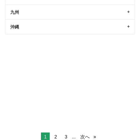
九州
沖縄
1
2
3
...
次へ