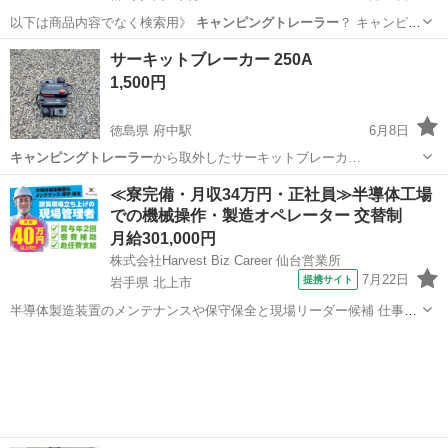
以下は商品内容でなく検索用》
キャンピングトレーラー
？ キャンピン
グカー？ トレー…
群馬
みどり市
阿左美駅
収納家具
居抜き
サーキットブレーカー 250A
1,500円
徳島県 府中駅
6月8日
キャンピングトレーラー
から取外したサーキットブレーカ…
徳島
徳島市
府中駅
その他
キャンピングトレーラー
≪寮完備・月収34万円・正社員≫半導体工場
での機械操作・製造オペレーター 交替制
月給301,000円
株式会社Harvest Biz Career 仙台営業所
7月22日
提携サイト
岩手県 北上市
半導体製造装置のメンテナンスや保守保全と現場リーダー候補 仕事内
容 ＼フラッシュメモリの製造を行う工場で半導体製造装置の保守・点
岩手
北上市
その他
検のお仕事／ 【主な業務】 フラッシュメモリなどに使用される「半導
体」。 その半導体を...