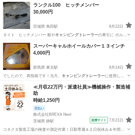
ランクル100 ヒッチメンバー
30,000円
宮城県 角田駅
8月22日
タイト ヒッチメンバー 船や
キャンピングトレーラー
の牽引に ボルト
類はおまけ程…
宮城
角田市
角田駅
その他
ヒッチメンバー
スーパーキャルホイールカバー１３インチ
4,000円
群馬県 東京駅
8月14日
でしたので、再投稿です！当方、
キャンピングトレーラー
に使用して
いたため、２枚は中古…
群馬
太田市
東京駅
その他
13インチ
≪月収22万円・派遣社員≫機械操作・製造補
助
時給1,250円
日払い
株式会社BREXA Next
7月21日
提携サイト
茨城県 静駅
コネクタ製造工場の検査や測定作業！日勤専属＆土日祝休み＆年間休