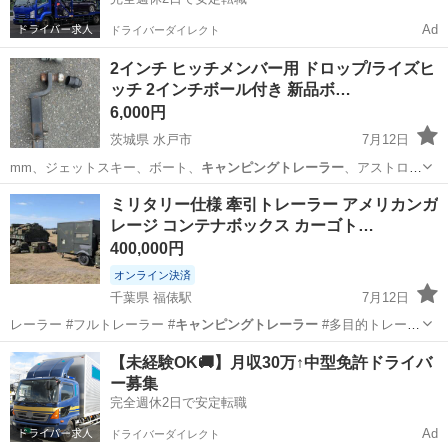
Ad
ドライバーダイレクト
2インチ ヒッチメンバー用 ドロップ/ライズヒ
ッチ 2インチボール付き 新品ボ…
6,000円
茨城県 水戸市
7月12日
mm、ジェットスキー、ボート、
キャンピングトレーラー
、アストロ、
サバーバン、タホ、…
茨城
水戸市
キャリア、ラック
ミリタリー仕様 牽引トレーラー アメリカンガ
レージ コンテナボックス カーゴト…
400,000円
オンライン決済
千葉県 福俵駅
7月12日
レーラー #フルトレーラー #
キャンピングトレーラー
#多目的トレーラ
ー #ガレー…
千葉
大網白里市
福俵駅
その他
トレーラー
【未経験OK🚚】月収30万↑中型免許ドライバ
ー募集
完全週休2日で安定転職
Ad
ドライバーダイレクト