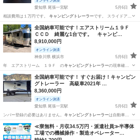
オンライン決済
愛知県 尾張一宮駅
5月6日
相談費用は１万円です。
キャンピングトレーラー
です。 スライドアウ
ト。綺麗…
愛知
一宮市
尾張一宮駅
その他
チェロキー
全国納車可能です！エアストリーム１９Ｆ
ＣＣＤ 綺麗な1台です。 キャンピ…
8,910,000円
オンライン決済
神奈川県 横浜市
5月6日
年 エアストリーム １９Ｆ の
キャンピングトレーラー
の現車確認
は可能な日にちをご確…
神奈川
横浜市
その他
エアストリーム
全国納車可能です！ すぐお届け！キャンピン
グトレーラー 高級車2021年 …
8,360,000円
オンライン決済
愛知県 尾張一宮駅
5月6日
ンバー登録の必要はありません。
キャンピングトレーラー
は自動車で
す。 すべての…
愛知
一宮市
尾張一宮駅
その他
エアストリーム
≪寮無料・月収34.5万円・派遣社員≫半導体
工場での機械操作・製造オペレーター…