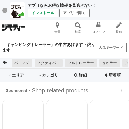
アプリならお得な情報を見逃さない！
インストール
アプリで開く
全国
検索
ログイン
投稿
「キャンピングトレーラー」の中古あげます・譲り
人気キーワード
ます
バニング
アクティバン
フルトレーラー
セビラー
ク
エリア
カテゴリ
詳細
新着順