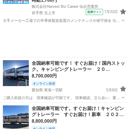
時給1,700円
株式会社Harvest Biz Career 仙台営業所
7月22日
提携サイト
岩手県 北上市
大手メーカー工場での半導体製造装置のメンテナンスや保守保全 仕事
内容 ＼フラッシュメモリの製造を行う工場で半導体製造装置の保守・
岩手
北上市
その他
点検のお仕事／ 新工場新設に伴い、請負現場の立ち上げを行います！
※立ち上げ時期目安：2...
全国納車可能です！ すぐお届け！国内ストッ
ク。キャンピングトレーラー ２０…
8,700,000円
オンライン決済
愛知県 尾張一宮駅
5月6日
ご購入前提の方は 現車確認が可能です。 現車確認、立ち会い、案
内、相談の価格が 1万円です。 予約制ですので、あらかじめ数日前に
愛知
一宮市
尾張一宮駅
その他
チェロキー
全国納車可能です。すぐお届け！キャンピン
ご連絡お願いします。日時、商品名 をお願いします。 ☏０５８６－
グトレーラー すぐお届け！新車 ２０２…
２４－３...
8,800,000円
オンライン決済