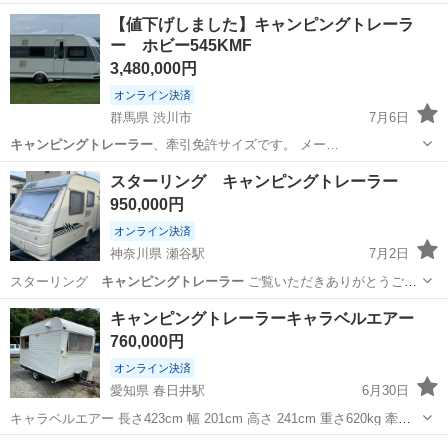
【値下げしました】キャンピングトレーラ
ー ホビー545KMF
3,480,000円
オンライン決済
群馬県 渋川市
7月6日
キャンピングトレーラー
、牽引免許サイズです。 メー…
群馬
渋川市
その他
スターリング キャンピングトレーラー
950,000円
オンライン決済
神奈川県 瀬谷駅
7月2日
スターリング
キャンピングトレーラー
ご覧いただきありがとうご
ざ…
神奈川
横浜市
瀬谷駅
その他
キャンピングトレーラー
キャンピングトレーラーキャラベルエアー
760,000円
オンライン決済
愛知県 春日井駅
6月30日
キャラベルエアー 長さ423cm 幅 201cm 高さ 241cm 重さ620kg 牽引
免許不要 カフェスタンドとしてオープン予定でしたが実店舗での営業
愛知
春日井市
春日井駅
その他