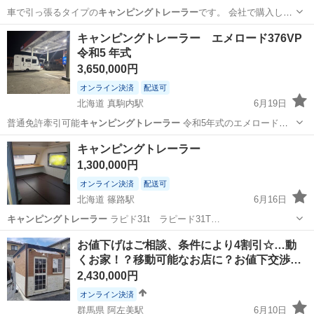
車で引っ張るタイプの
キャンピングトレーラー
です。 会社で購入しま
し…
鹿児島
肝属郡
キャリア、ラック
キャンピングトレーラー
キャンピングトレーラー エメロード376VP
令和5 年式
3,650,000円
オンライン決済
配送可
北海道 真駒内駅
6月19日
普通免許牽引可能
キャンピングトレーラー
令和5年式のエメロード
376…
北海道
札幌市
真駒内駅
その他
キャンピングトレーラー
キャンピングトレーラー
1,300,000円
オンライン決済
配送可
北海道 篠路駅
6月16日
キャンピングトレーラー
ラピド31t ラピード31T…
北海道
石狩市
篠路駅
その他
キャンピングトレーラー
お値下げはご相談、条件により4割引☆…動
くお家！？移動可能なお店に？お値下交渉…
2,430,000円
オンライン決済
群馬県 阿左美駅
6月10日