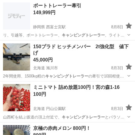
日128日★クリーンルーム内作業★マイカー通勤OK＆無料駐車場あり
茨城
常陸大宮市
静駅
その他
ボートトレーラー牽引
★就業先食堂利用可！日払い制度あり！《茨城県常陸大宮市》 人気の
149,999円
工場のお仕事 ◇コネクタ製造工...
静岡県 西富士宮駅
8月8日
リ、引越等、ボートトレーラー、
キャンピングトレーラー
、ライトト
レーラーの牽引、レッ…
静岡
富士宮市
西富士宮駅
その他
トレーラー
150プラド ヒッチメンバー 2t強化型 値下
げ
45,000円
北海道 旭川市
8月3日
2年間使用、1500kg程の
キャンピングトレーラー
の牽引で10回程使用
しました。…
北海道
旭川市
外装、車外用品
ヒッチメンバー
ミニトマト 詰め放題100円！宮の森1-16
100円
北海道 円山公園駅
8月3日
山西町を結ぶ坂道の頂上付近で、
キャンピングトレーラー
とパラソル
が目印です。 ナビは…
北海道
札幌市
円山公園駅
食品
ミニトマト
京極の赤肉メロン 800円！