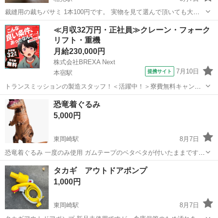
裁縫用の裁ちバサミ 1本100円です。 実物を見て選んで頂いても大丈
夫です。 ※左から2本目はありません。
愛知
岡崎市
相見駅
その他
≪月収32万円・正社員≫クレーン・フォーク
リフト・重機
月給230,000円
株式会社BREXA Next
7月10日
提携サイト
本宿駅
トランスミッションの製造スタッフ！＜活躍中！＞寮費無料キャンペ
ーン実施中★稼げる2交替勤務！安定の日給月給制！昇給＆業績賞与あ
愛知
岡崎市
本宿駅
その他
恐竜着ぐるみ
り！月収例31万円以上可！年間休日167日！《愛知県岡崎市》 人気の
5,000円
工場のお仕事 ◇トランスミッ...
東岡崎駅
8月7日
恐竜着ぐるみ 一度のみ使用 ガムテープのベタベタが付いたままです。
恐竜レースに出た時のゼッケンをつけた跡です。。 カラーは茶色で
愛知
岡崎市
東岡崎駅
その他
恐竜
タカギ アウトドアポンプ
す。
1,000円
東岡崎駅
8月7日