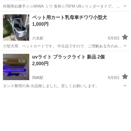
外開用右勝手☆☆MIWA ミワ 美和☆75PM U9シリンダータイプ。 外
開きドア用で、ドアの外側から見て蝶番が右、鍵が左側についていま
愛知
岡崎市
その他
ペット用カート乳母車チワワ小型犬
す。 扉厚は36ミリに対応。 倉庫を片付けをしてましたら出てきまし
1,000円
た。使用していたので...
六名駅
8月8日
小型犬用、ペットカートです。 中古品ですので、ご理解ある方のみお
願いします。
愛知
岡崎市
六名駅
その他
uvライト ブラックライト 新品 2個
2,000円
岡崎駅
8月8日
タンス整理の為 出品致しました。宜しくお願いします。
愛知
岡崎市
岡崎駅
その他