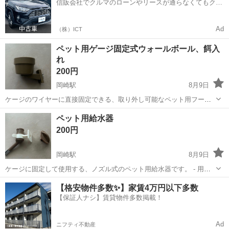
信販会社でクルマのローンやリースが通らなくてもクル
マをご利用いただけるサービスがあります！
Ad
（株）ICT
ペット用ゲージ固定式ウォールボール、餌入
れ
200円
岡崎駅
8月9日
ケージのワイヤーに直接固定できる、取り外し可能なペット用フード
ボウルです。 - 用途: ペット用食器 - カラー: ブラウン - 構造: ケージ固
愛知
岡崎市
岡崎駅
その他
ペット用給水器
定式・ネジ締めタイプ カップ部分のおおよそサイズ 直径9.5cm 高さ
200円
7...
岡崎駅
8月9日
ケージに固定して使用する、ノズル式のペット用給水器です。 - 用途:
ペット用給水器 - カラー: ブラウン - 構造: ノズル式・ケージ固定パー
愛知
岡崎市
岡崎駅
その他
【格安物件多数✨】家賃4万円以下多数
ツ付き 1年前半前に購入しました。 うまく使えなかったので、サーク
【保証人ナシ】賃貸物件多数掲載！
ルに2日つ...
Ad
ニフティ不動産