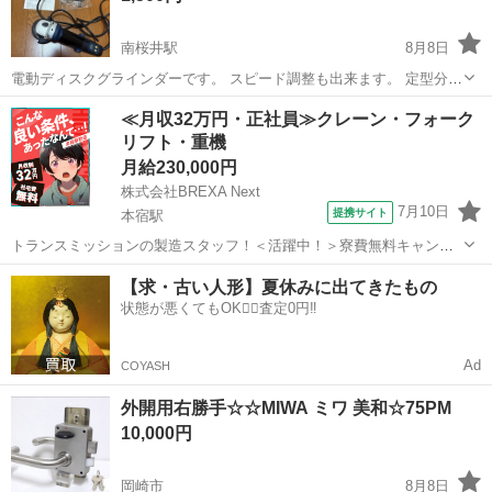
南桜井駅
8月8日
電動ディスクグラインダーです。 スピード調整も出来ます。 定型分の
方や、常識のない方は返事をしません。 宜しくお願いします。 ノーク
愛知
岡崎市
南桜井駅
その他
≪月収32万円・正社員≫クレーン・フォーク
レームノーリターンの方のみ受け付けます。
リフト・重機
月給230,000円
株式会社BREXA Next
7月10日
提携サイト
本宿駅
トランスミッションの製造スタッフ！＜活躍中！＞寮費無料キャンペ
ーン実施中★稼げる2交替勤務！安定の日給月給制！昇給＆業績賞与あ
愛知
岡崎市
本宿駅
その他
【求・古い人形】夏休みに出てきたもの
り！月収例31万円以上可！年間休日167日！《愛知県岡崎市》 人気の
状態が悪くてもOK🙆‍♀️査定0円‼️
工場のお仕事 ◇トランスミッ...
Ad
COYASH
外開用右勝手☆☆MIWA ミワ 美和☆75PM
10,000円
岡崎市
8月8日