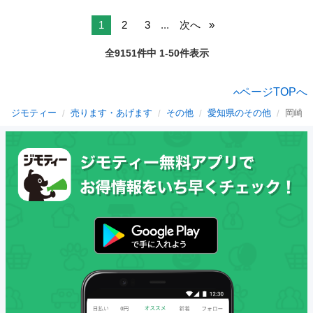
1
2
3
...
次へ
全9151件中 1-50件表示
ページTOPへ
ジモティー
売ります・あげます
その他
愛知県のその他
岡崎市