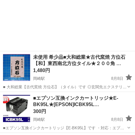
未使用 希少品■大和総業★古代窯焼 方位石
【和】東西南北方位タイル★２００角 …
1,480円
岡崎駅
8月8日
■ 大和総業【古代窯焼 方位石】（タイル）です ◎玄関先エクステリア
やガーデニング・集会所・公園等にお勧めです ●２００角タイルや１
愛知
岡崎市
岡崎駅
その他
タイル
■エプソン互換インクカートリッジ★E-
００角タイルと相性が良さそうです ★サイズ ・縦/横：196～197ｍ
BK95L★[EPSON]ICBK95L…
ｍ 厚：13...
300円
岡崎駅
8月8日
■エプソン互換インクカートリッジ【E-BK95L】です ・対応：エプソ
ンPX-M350/FS350用 ・純正型番：ICBK95L（顔料ブラック大容量）