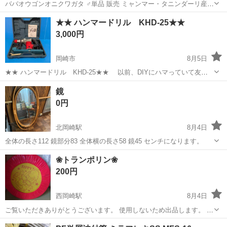
ババオウゴンオニクワガタ ♂単品 販売 ミャンマー・タニンダーリ産
CBF1 2026.5月羽化です。 【価格】 ・65mm 3,500円 ・69.8mm
愛知
岡崎市
男川駅
その他
オウゴンオニクワガタ
★★ ハンマードリル KHD-25★★
4,500円 ・71mm 5,000円 ・72mm 6,000円 ど...
3,000円
岡崎市
8月5日
★★ ハンマードリル KHD-25★★ 以前、DIYにハマっていて友人
から譲ってもらって一回も使用せずに押入れにしまって忘れてまし
愛知
岡崎市
その他
ハンマー
鏡
た。 年数が経ってホコリなどありを簡易清掃しました。 コンセン
0円
トを入れて動作確...
北岡崎駅
8月4日
全体の長さ112 鏡部分83 全体横の長さ58 鏡45 センチになります。
愛知
岡崎市
北岡崎駅
その他
❀トランポリン❀
200円
西岡崎駅
8月4日
ご覧いただきありがとうございます。 使用しないため出品します。 汚
れ、シミ、破れなどあります。 細かいことが気になる方はご購入前に
愛知
岡崎市
西岡崎駅
その他