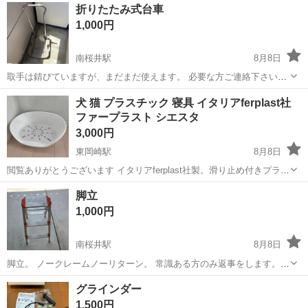
愛知
岡崎市
岡崎駅
その他
インクカートリッジ
折りたたみ式台車
・純正参考価格：20,691 円 ・カラー：ブラック ・容量：...
1,000円
南桜井駅
8月8日
取手は錆びていますが、まだまだ使えます。 必要な方ご連絡下さい。
ノークレームノーリターンで。 常識ある方のみ連絡お願いします。 宜
愛知
岡崎市
南桜井駅
その他
犬 猫 プラスチック 寝具 イタリアferplast社
しくお願いします。
ファープラスト シエスタ
3,000円
東岡崎駅
8月8日
閲覧ありがとうございます イタリアferplast社製。滑り止め付きプラス
チック製のベッドになります。 当方の猫が気に入らなかったようでほ
愛知
岡崎市
東岡崎駅
その他
ferplast
脚立
とんど使わずしまってました 写真4枚目と5枚目のサイズベッドが有り
1,000円
ます 2つ引き...
南桜井駅
8月8日
脚立。 ノークレームノーリターン。 常識ある方のみ返事をします。
宜しくお願いします。 掃除してません。 現状渡しです。
愛知
岡崎市
南桜井駅
その他
グラインダー
1,500円