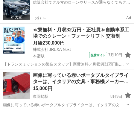
信販会社でクルマのローンやリースが通らなくてもクル
ご了承ください。 ✴︎...
マをご利用いただけるサービスがあります！
Ad
（株）ICT
≪寮無料・月収32万円・正社員≫自動車系工
場でのクレーン・フォークリフト 交替制
月給230,000円
株式会社BREXA Next
7月10日
提携サイト
本宿駅
【トランスミッションの製造スタッフ】寮費無料／月収例31万円以上
可／年間休日167日 人気の工場のお仕事 ◇トランスミッションの製造
愛知
岡崎市
本宿駅
その他
画像に写っている赤いポータブルタイプライ
スタッフ◇ トランスミッションの組立・加工・検査業務をお願いしま
ターは、イタリアの文具・事務機メーカー…
す！ 【機械加工】 ・...
15,000円
東岡崎駅
8月9日
画像に写っている赤いポータブルタイプライターは、イタリアの文
具・事務機メーカーであるオリベッティ（Olivetti）社の名作
愛知
岡崎市
東岡崎駅
その他
「Valentine（ヴァレンタイン）」です。 1969年にイタリアの著名な建
築家・デザイナーであ...