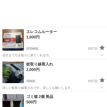
エレコムルーター
1,000円
西岡崎駅
8月7日
自宅まで引き取りに来てくれる方。
愛知
岡崎市
西岡崎駅
その他
蚊取り線香入れ
2,000円
岡崎駅
8月7日
珍しい蚊取り線香入れです。宜しくお願いします。
愛知
岡崎市
岡崎駅
その他
蚊取り線香
ゴミ箱 2個 美品
500円