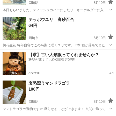
岡崎駅
8月10日
本日もらいました。ティッシュカバーにしたり、キーホルダーに入れ
てる方がいるので、是非ジャムズの方いかがでしょうか？🍏 メメルだ
愛知
岡崎市
岡崎駅
その他
テッポウユリ 高砂百合
け切り取っています。 引渡し場所：岡崎市上地 Mrs. GREEN APPLE
64円
ミセスグリ...
岡崎市
8月10日
切花生花 毎年自宅でこの時期に咲くユリです。 3本 種が落ちてまた来
年花を咲かせます 植物の好きな方
愛知
岡崎市
その他
【求】古い人形譲ってくれませんか？
状態が悪くてもOK🙆‍♀️査定0円‼️
Ad
COYASH
哀愁漂うマンドラゴラ
100円
岡崎駅
8月10日
マンドラゴラの置物です🌱 座らせることができます！ 玄関に飾ってあ
りました🏠 欲しい方いればお願いします✨ 取りに来てくれる方でお願
愛知
岡崎市
岡崎駅
その他