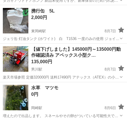
タカギアウトドアポンプ 新品未使用ですが、倉庫保管のため汚れあり
ます。 キャンプスタイル変更のため手放します
愛知
岡崎市
東岡崎駅
その他
タカギ
携行缶 5L
2,000円
東岡崎駅
8月7日
ジェリ缶 灯油タンク (ホワイト) 白 T1536 一度のみの使用 ジョイン
トは未使用です。 キャンプスタイルの変更のため手放します
愛知
岡崎市
東岡崎駅
その他
ジョイント
【値下げしました】145000円～135000円動
作確認済み アペックス小型ク…
135,000円
男川駅
8月7日
楽天市場参照 定価320000円 送料17490円 アテックス（ATEX）の小型
クローラ運搬車「キャピーmini XG303KB」は、最大積載量300kgの力
愛知
岡崎市
男川駅
その他
クローラ
水草 マツモ
強い運搬力と、狭い場所でも小回りが利く機能性を備えた農業機械で
0円
す...
岡崎駅
8月6日
増えたので出品します。 スネールやその卵がついている可能性大で
す。 ほぼいると思ってください。 今回は藻もついちゃってます。 そ
愛知
岡崎市
岡崎駅
その他
マツモ