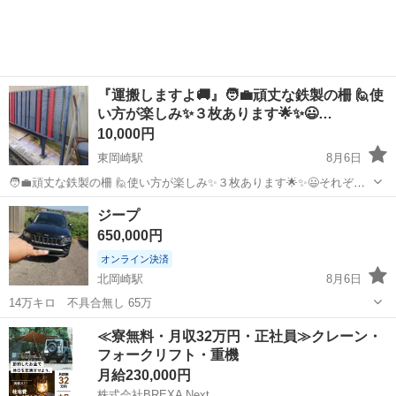
れでも良い方、ご自身で対処できる方にご希望の量お渡しします。 容
器持参てまお願いします。
『運搬しますよ🚚』🧑‍💼頑丈な鉄製の柵 🙋使
い方が楽しみ✨３枚あります🌟✨😃…
10,000円
東岡崎駅
8月6日
🧑‍💼頑丈な鉄製の柵 🙋使い方が楽しみ✨３枚あります🌟✨😃それぞれ
のサイズ🌠①310✕140🌠②270✕140🌠③240✕110 🧑‍💼1枚の値段 ✨原
愛知
岡崎市
東岡崎駅
その他
使い方
ジープ
則運搬無料 取りに来れば割り引き ☆★☆★☆安心のお約束☆★☆...
650,000円
オンライン決済
北岡崎駅
8月6日
14万キロ 不具合無し 65万
愛知
岡崎市
北岡崎駅
その他
≪寮無料・月収32万円・正社員≫クレーン・
フォークリフト・重機
月給230,000円
株式会社BREXA Next