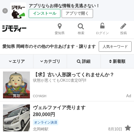
アプリならお得な情報を見逃さない！
インストール
アプリで開く
愛知県
検索
ログイン
投稿
愛知県 岡崎市のその他の中古あげます・譲ります
人気キーワード
エリア
カテゴリ
詳細
新着順
【求】古い人形譲ってくれませんか？
状態が悪くてもOK🙆‍♀️査定0円‼️
Ad
COYASH
ヴェルファイア売ります
280,000円
オンライン決済
北岡崎駅
8月10日