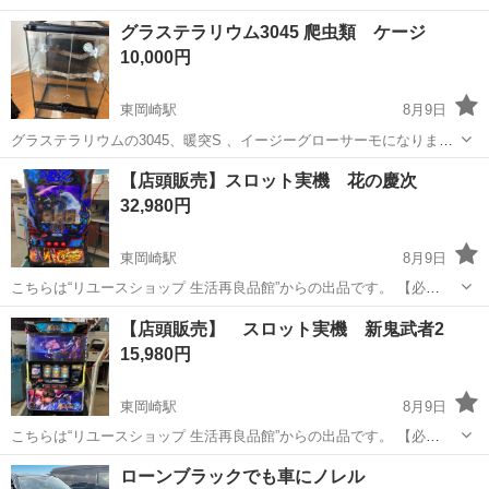
グラステラリウム3045 爬虫類 ケージ
10,000円
東岡崎駅
8月9日
グラステラリウムの3045、暖突S 、イージーグローサーモになりま
す。 割れや掛けもありませんが、使用による水垢はあります。
愛知
岡崎市
東岡崎駅
その他
【店頭販売】スロット実機 花の慶次
32,980円
東岡崎駅
8月9日
こちらは“リユースショップ 生活再良品館”からの出品です。 【必
読！ ご注意ください】 ✴︎ご購入いただく場合、必ず店頭での決済が
愛知
岡崎市
東岡崎駅
その他
花の慶次
【店頭販売】 スロット実機 新鬼武者2
必要です。 ✴︎宅急便での着払い発送等には対応いたしかねます。予め
15,980円
ご了承ください。 ✴︎...
東岡崎駅
8月9日
こちらは“リユースショップ 生活再良品館”からの出品です。 【必
読！ ご注意ください】 ✴︎ご購入いただく場合、必ず店頭での決済が
愛知
岡崎市
東岡崎駅
その他
鬼武者2
ローンブラックでも車にノレル
必要です。 ✴︎宅急便での着払い発送等には対応いたしかねます。予め