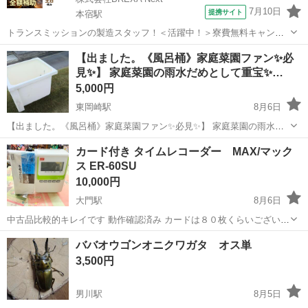
7月10日
提携サイト
本宿駅
トランスミッションの製造スタッフ！＜活躍中！＞寮費無料キャンペ
ーン実施中★稼げる2交替勤務！安定の日給月給制！昇給＆業績賞与あ
愛知
岡崎市
本宿駅
その他
【出ました。《風呂桶》家庭菜園ファン✨必
り！月収例31万円以上可！年間休日167日！《愛知県岡崎市》 人気の
見✨】 家庭菜園の雨水だめとして重宝✨…
工場のお仕事 ◇トランスミッ...
5,000円
東岡崎駅
8月6日
【出ました。《風呂桶》家庭菜園ファン✨必見✨】 家庭菜園の雨水だ
めとして重宝✨🌠 サイズ７０✕８０✕高さ約６５ 😃岡崎市本宿町のヤ
愛知
岡崎市
東岡崎駅
その他
カード付き タイムレコーダー MAX/マック
ードに取りに来られる人に差し上げます✨
ス ER-60SU
10,000円
大門駅
8月6日
中古品比較的キレイです 動作確認済み カードは８０枚くらいございま
す 売り切れている場合もございます。 ご来店前にご連絡いただけれ
愛知
岡崎市
大門駅
その他
ババオウゴンオニクワガタ オス単
ば、 在庫の確認ができます。 ドタキャンが多いため、 取...
3,500円
男川駅
8月5日