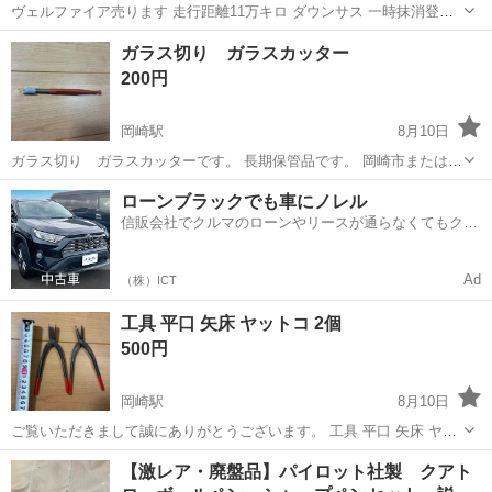
ヴェルファイア売ります 走行距離11万キロ ダウンサス 一時抹消登録
不具合は上が禿げてます
愛知
岡崎市
北岡崎駅
その他
ガラス切り ガラスカッター
200円
岡崎駅
8月10日
ガラス切り ガラスカッターです。 長期保管品です。 岡崎市または豊
川稲荷駅にてお渡しとなります。 ご理解の方、よろしくお願い致しま
愛知
岡崎市
岡崎駅
その他
ガラス
ローンブラックでも車にノレル
すm(__)m
信販会社でクルマのローンやリースが通らなくてもクル
マをご利用いただけるサービスがあります！
Ad
（株）ICT
工具 平口 矢床 ヤットコ 2個
500円
岡崎駅
8月10日
ご覧いただきまして誠にありがとうございます。 工具 平口 矢床 ヤッ
トコ 2個 長期保管品です。サビ等ありますのでご理解の方、よろしく
愛知
岡崎市
岡崎駅
その他
工具
【激レア・廃盤品】パイロット社製 クアト
お願い致しますm(__)m