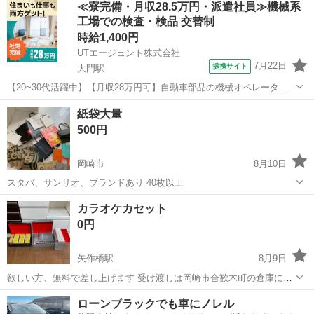
≪寮完備・月収28.5万円・派遣社員≫機械系
いします！ 一週間経って誰からも連絡なければ捨てます🫡
工場での検査・検品 交替制
時給1,400円
UTエージェント株式会社
7月22日
提携サイト
大門駅
【20~30代活躍中】【月収28万円可】自動車部品の機械オペレータ
ー！重量物少なめのコツモク作業！髪色自由＆ネイルOK♪《JUZT1C》
愛知
岡崎市
大門駅
その他
紙袋大量
詳細情報 ＼自動車部品の機械オペレーターなど！／ ＜具体的には…＞
500円
【自動車部品の...
岡崎市
8月10日
スタバ、サンリオ、ブランドあり 40枚以上
愛知
岡崎市
その他
カラオケカセット
0円
矢作橋駅
8月9日
欲しい方、無料で差し上げます 受け渡しは岡崎市合歓木町の倉庫にな
ります。
愛知
岡崎市
矢作橋駅
その他
ローンブラックでも車にノレル