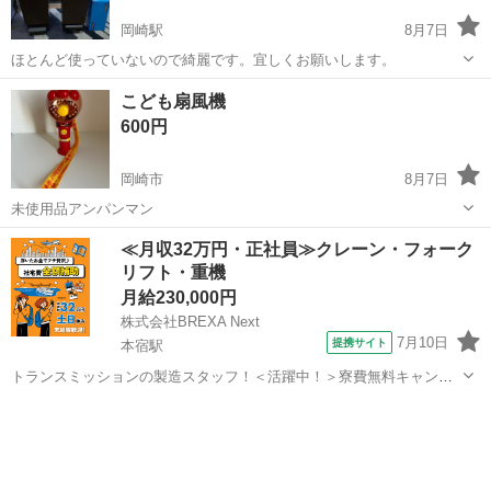
岡崎駅
8月7日
ほとんど使っていないので綺麗です。宜しくお願いします。
愛知
岡崎市
岡崎駅
その他
こども扇風機
600円
岡崎市
8月7日
未使用品アンパンマン
愛知
岡崎市
その他
子ども
≪月収32万円・正社員≫クレーン・フォーク
リフト・重機
月給230,000円
株式会社BREXA Next
7月10日
提携サイト
本宿駅
トランスミッションの製造スタッフ！＜活躍中！＞寮費無料キャンペ
ーン実施中★稼げる2交替勤務！安定の日給月給制！昇給＆業績賞与あ
愛知
岡崎市
本宿駅
その他
り！月収例31万円以上可！年間休日167日！《愛知県岡崎市》 人気の
工場のお仕事 ◇トランスミッ...