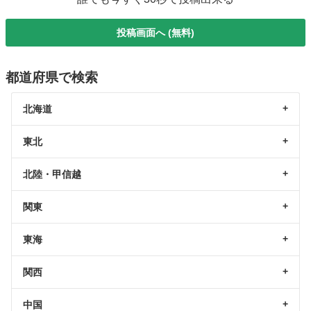
投稿画面へ (無料)
都道府県で検索
北海道
東北
北陸・甲信越
関東
東海
関西
中国