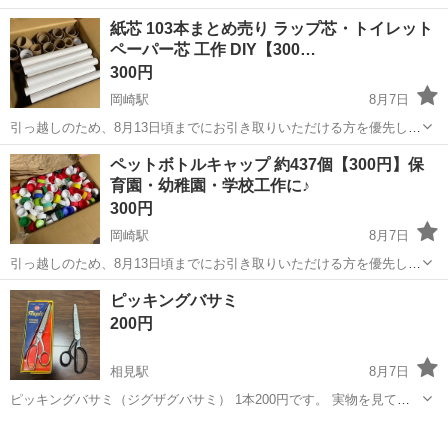
でご挨拶 お好みのドリンクを作ってご提供 ワイワイお話で盛り上げる
アルバイト・パート
紙芯 103本まとめ売り ラップ芯・トイレット
最後はニッコリお見送り 「DOUBLE EIGHT「ダブル エイト」」での
ペーパー芯 工作 DIY【300…
お仕事に、これ以上難しい...
300円
岡崎駅
8月7日
引っ越しのため、8月13日頃までにお引き取りいただける方を優先しま
す。 工作やDIY、保育園・幼稚園・学童での製作などに使える紙芯の
愛知
岡崎市
岡崎駅
その他
ペットボトルキャップ 約437個【300円】保
まとめ売りです。 【内容】 ・大サイズ：14本 ・小サイズ：50本 ・長
育園・幼稚園・学校工作に♪
サイズ...
300円
岡崎駅
8月7日
引っ越しのため、8月13日頃までにお引き取りいただける方を優先しま
す。 工作やDIY、保育園・幼稚園・学校での製作、ハンドメイドなど
愛知
岡崎市
岡崎駅
その他
ボトルキャップ
ピッキングバサミ
に使えるペットボトルキャップです。 【内容】 ・ペットボトルキャッ
200円
プ 437個 ...
相見駅
8月7日
ピッキングバサミ（ジグザグバサミ） 1本200円です。 実物を見て選
んで頂いても大丈夫です。
愛知
岡崎市
相見駅
その他