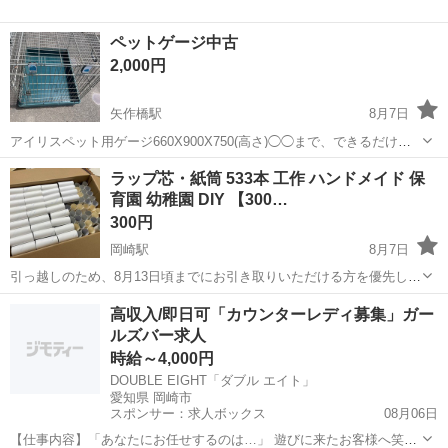
ペットゲージ中古
2,000円
矢作橋駅
8月7日
アイリスペット用ゲージ660X900X750(高さ)◯◯まで、できるだけ早
くとりにきてくれる方を優先させていただきます。 よろしくおねがい
愛知
岡崎市
矢作橋駅
その他
ラップ芯・紙筒 533本 工作 ハンドメイド 保
します。
育園 幼稚園 DIY 【300…
300円
岡崎駅
8月7日
引っ越しのため、8月13日頃までにお引き取りいただける方を優先しま
す。 ラップなどの紙芯（紙筒）合計533本です。 工作やDIY、保育
愛知
岡崎市
岡崎駅
その他
幼稚園
高収入/即日可「カウンターレディ募集」ガー
園・幼稚園・学童での製作、ハンドメイドなどにいかがでしょうか？
ルズバー求人
【内容】 ...
時給～4,000円
DOUBLE EIGHT「ダブル エイト」
愛知県 岡崎市
スポンサー：求人ボックス
08月06日
【仕事内容】「あなたにお任せするのは…」 遊びに来たお客様へ笑顔