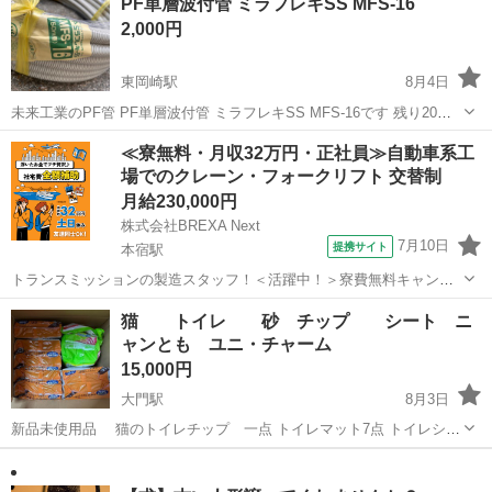
PF単層波付管 ミラフレキSS MFS-16
ご検討お願いします。 ノークレームノーリターンでお願いいたしま
2,000円
す。
東岡崎駅
8月4日
未来工業のPF管 PF単層波付管 ミラフレキSS MFS-16です 残り20メ
ートル弱は残っていると思います ホームセンターだと切り売りしてい
愛知
岡崎市
東岡崎駅
その他
ミラフレキ
≪寮無料・月収32万円・正社員≫自動車系工
ませんので、この機会にご利用頂ける方は、是非ご連絡をお願いしま
場でのクレーン・フォークリフト 交替制
す 宜しくお願い致します
月給230,000円
株式会社BREXA Next
7月10日
提携サイト
本宿駅
トランスミッションの製造スタッフ！＜活躍中！＞寮費無料キャンペ
ーン実施中★稼げる2交替勤務！安定の日給月給制！昇給＆業績賞与あ
愛知
岡崎市
本宿駅
その他
猫 トイレ 砂 チップ シート ニ
り！月収例31万円以上可！年間休日167日！《愛知県岡崎市》 人気の
ャンとも ユニ・チャーム
工場のお仕事 ◇トランスミッ...
15,000円
大門駅
8月3日
新品未使用品 猫のトイレチップ 一点 トイレマット7点 トイレシー
ツ 一点(20枚入り) チュールもあります。一点 です。 (写真に載って
愛知
岡崎市
大門駅
その他
いない)他にもトイレ砂があります。こちらは値段入ってません。 欲し