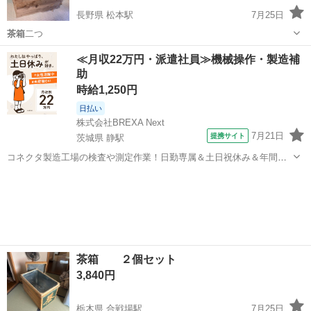
長野県 松本駅
7月25日
茶箱
二つ
長野
松本市
松本駅
その他
≪月収22万円・派遣社員≫機械操作・製造補
助
時給1,250円
日払い
株式会社BREXA Next
7月21日
提携サイト
茨城県 静駅
コネクタ製造工場の検査や測定作業！日勤専属＆土日祝休み＆年間休
日128日★クリーンルーム内作業★マイカー通勤OK＆無料駐車場あり
茨城
常陸大宮市
静駅
その他
★就業先食堂利用可！日払い制度あり！《茨城県常陸大宮市》 人気の
工場のお仕事 ◇コネクタ製造工...
茶箱 ２個セット
3,840円
栃木県 合戦場駅
7月25日