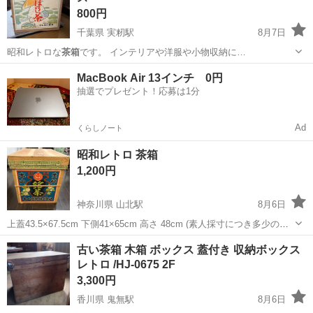
800円
千葉県 実籾駅
8月7日
昭和レトロな
茶箱
です。 インテリアや洋服や小物収納に…
千葉
習志野市
実籾駅
収納家具
茶箱
MacBook Air 13インチ 0円
抽選でプレゼント！応募は1分
Ad
くらしノート
昭和レトロ 茶箱
1,200円
神奈川県 山北駅
8月6日
上蓋43.5×67.5cm 下側41×65cm 高さ 48cm (素人採寸につき多少の誤
差はご了承ください) 中にブリキ？が貼ってあります お話が早い方 3N
神奈川
足柄上郡
山北駅
収納家具
茶箱
古い茶箱 木箱 ボックス 蓋付き 収納ボックス
でお願いいたします
レトロ /HJ-0675 2F
3,300円
香川県 鬼無駅
8月6日