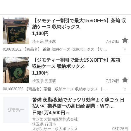
【ジモティー割引で最大15％OFF⭐️】茶箱 収
納ケース 収納ボックス
1,100円
埼玉県 児玉駅
7月24日
010630262 【商品名】
茶箱
収納ケース 収納ボックス 【サ…
埼玉
本庄市
児玉駅
収納家具
リユースマーケット
【ジモティー割引で最大15％OFF⭐️】茶箱
収納ケース 収納ボックス
1,100円
埼玉県 児玉駅
7月24日
0010630255 【商品名】
茶箱
収納ケース 収納ボックス 【…
埼玉
本庄市
児玉駅
収納家具
警備 夜勤/夜勤でガッツリ効率よく稼ごう 日
払い可 業界随一の高日給 副業・Wワ…
日給1万4,500円～
サンエス警備保障株式会社
埼玉県 行田市
スポンサー：求人ボックス
05月26日