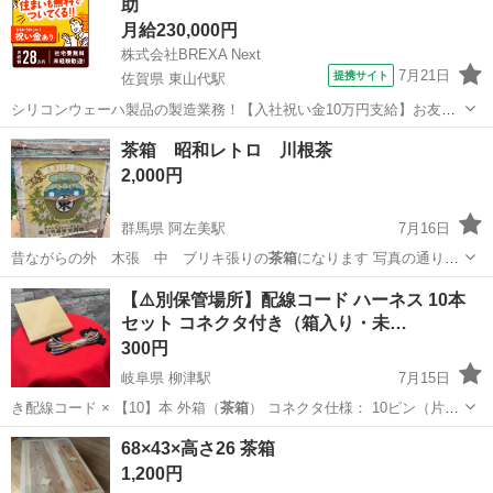
助
月給230,000円
株式会社BREXA Next
7月21日
提携サイト
佐賀県 東山代駅
シリコンウェーハ製品の製造業務！【入社祝い金10万円支給】お友達
やカップルとの応募OK◎年間休日129日＆休出なしでプライベート充
佐賀
伊万里市
東山代駅
その他
茶箱 昭和レトロ 川根茶
実♪業務はクリーンルームで快適作業◎自社正社員登用制度あり★1食
2,000円
300円～の格安食堂あり！《佐...
群馬県 阿左美駅
7月16日
昔ながらの外 木張 中 ブリキ張りの
茶箱
になります 写真の通り、
状態は決して良…
群馬
みどり市
阿左美駅
その他
【⚠️別保管場所】配線コード ハーネス 10本
セット コネクタ付き（箱入り・未…
300円
岐阜県 柳津駅
7月15日
き配線コード × 【10】本 外箱（
茶箱
） コネクタ仕様： 10ピン（片側
コ…
岐阜
岐阜市
柳津駅
その他
68×43×高さ26 茶箱
1,200円