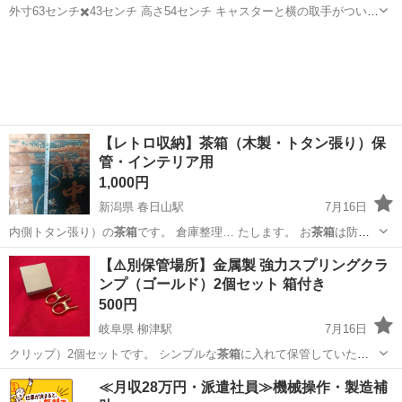
外寸63センチ✖️43センチ 高さ54センチ キャスターと横の取手がついて
います。 中古品になります。 楽天で新品買うと1万〜2万円程かと思い
東京
江戸川区
瑞江駅
家庭用品
ます。
【レトロ収納】茶箱（木製・トタン張り）保
管・インテリア用
1,000円
新潟県 春日山駅
7月16日
内側トタン張り）の
茶箱
です。 倉庫整理… たします。 ​お
茶箱
は防湿
性・防虫・防…
新潟
上越市
春日山駅
調理器具
【⚠️別保管場所】金属製 強力スプリングクラ
ンプ（ゴールド）2個セット 箱付き
500円
岐阜県 柳津駅
7月16日
クリップ）2個セットです。 シンプルな
茶箱
に入れて保管していたた
め、状態は非常に…
岐阜
岐阜市
柳津駅
洗濯用品
≪月収28万円・派遣社員≫機械操作・製造補