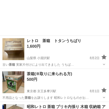
レトロ 茶箱 トタンうちばり
1,600円
山梨県 小淵沢駅
8月2日
古い
茶箱
実家片付けにより出てきました うちば…
山梨
北杜市
小淵沢駅
収納家具
茶箱(※取りに来られる方)
500円
東京都 京王多摩川駅
8月1日
不用品となった
茶箱
をお譲りします 昭和レトロなものがお…
東京
調布市
京王多摩川駅
その他
茶箱
昭和レトロ 茶箱 ブリキ内張り 木箱 収納箱 ア