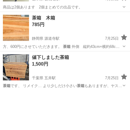
商品は2個あります 2個まとめての出品です。
栃木
栃木市
合戦場駅
インテリア雑貨/小物
茶箱
茶箱 木箱
785円
静岡県 源道寺駅
7月25日
方、600円にさせていただきます。
茶箱
外側 縦約43cm×横約68cm×
高…
静岡
富士宮市
源道寺駅
その他
茶箱
値下しました茶箱
1,500円
千葉県 五井駅
7月25日
茶箱
です、 リメイク… より少しだけ小さい
茶箱
もありますが、ヤス…
千葉
市原市
五井駅
家電
茶箱