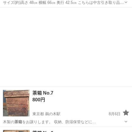
サイズ(約)高さ 48㎝ 横幅 66㎝ 奥行 42.5㎝ こちらは中古引き取り品で
す。 小傷や汚れ等、全体的に使用感、経年による劣化あります。 写真
香川
高松市
鬼無駅
その他
に写っていない所にも汚れキズ等ある場合があります。 気に...
茶箱 No.7
800円
東京都 鵜の木駅
8月6日
木製の
茶箱
をお譲りします。 収納、防湿保管などに…
東京
大田区
鵜の木駅
収納家具
茶箱