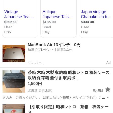
MacBook Air 13インチ 0円
抽選でプレゼント！応募は1分
Ad
くらしノート
茶箱 木箱 木製 収納箱 昭和レトロ 衣装ケース
収納 保存箱 蓋付き 収納ボ…
1,500円
北海道 岩見沢駅
8月8日
方のみ、ご購入ください。 以前出品した
茶箱
と同サイズですが、こち
らは黒く塗装をし…
北海道
岩見沢市
岩見沢駅
収納家具
【引取り限定】昭和レトロ 茶箱 衣装ケー
ス