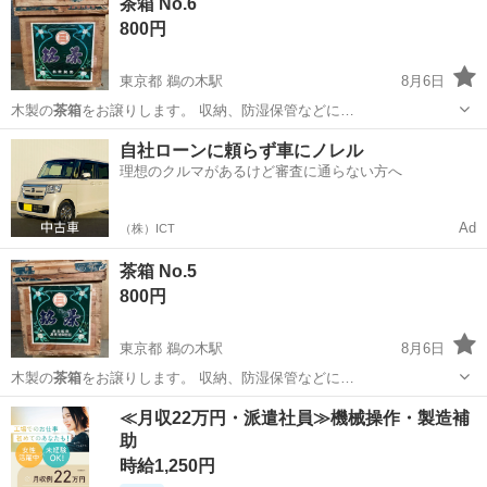
茶箱 No.6
800円
東京都 鵜の木駅
8月6日
木製の
茶箱
をお譲りします。 収納、防湿保管などに…
東京
大田区
鵜の木駅
収納家具
自社ローンに頼らず車にノレル
理想のクルマがあるけど審査に通らない方へ
Ad
（株）ICT
茶箱 No.5
800円
東京都 鵜の木駅
8月6日
木製の
茶箱
をお譲りします。 収納、防湿保管などに…
東京
大田区
鵜の木駅
収納家具
茶箱
≪月収22万円・派遣社員≫機械操作・製造補
助
時給1,250円