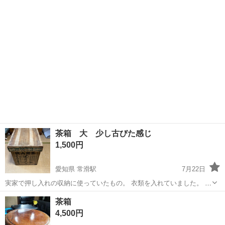
東京
品川区
食器
茶箱
茶箱 大 少し古びた感じ
1,500円
愛知県 常滑駅
7月22日
実家で押し入れの収納に使っていたもの。 衣類を入れていました。 古
びた感じのはこれが最後の品！ 【 サイズ 】 外寸 約幅43cm×奥
愛知
常滑市
常滑駅
収納家具
茶箱
茶箱
行67×高さ48 内寸 約幅38cm×奥行62×深さ45 もの...
4,500円