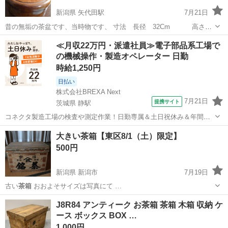
新潟県 矢代田駅
7月21日
昔の無垢の茶盆です、当時物です、 寸法 長径 32Cm 高さ
13Cmです どなたか、使ってください。
新潟
新潟市
矢代田駅
その他
茶箱
≪月収22万円・派遣社員≫電子部品系工場で
の機械操作・製造オペレーター 日勤
時給1,250円
日払い
株式会社BREXA Next
7月21日
提携サイト
茨城県 静駅
コネクタ製造工場の検査や測定作業！日勤専属＆土日祝休み＆年間休
日128日★クリーンルーム内作業★マイカー通勤OK＆無料駐車場あり
茨城
常陸大宮市
静駅
その他
大きい茶箱【東区8/1（土）限定】
★就業先食堂利用可！日払い制度あり！《茨城県常陸大宮市》 人気の
500円
工場のお仕事 ◇コネクタ製造工...
新潟県 新潟市
7月19日
古い
茶箱
おおよそサイズは写真にて …
新潟
新潟市
収納家具
茶箱
J8R84 アンティーク お茶箱 茶箱 木箱 収納 ケ
ース ボックス BOX …
1,000円