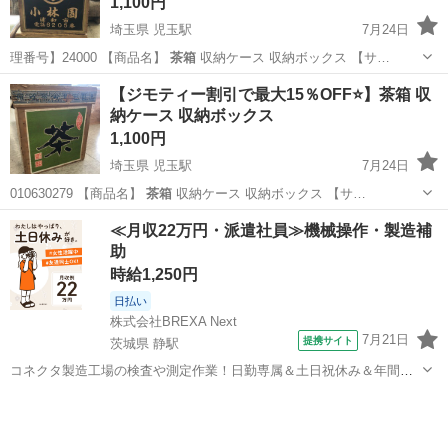
1,100円
埼玉県 児玉駅
7月24日
理番号】24000 【商品名】
茶箱
収納ケース 収納ボックス 【サ…
埼玉
本庄市
児玉駅
収納家具
リユースマーケット
【ジモティー割引で最大15％OFF⭐️】茶箱 収
納ケース 収納ボックス
1,100円
埼玉県 児玉駅
7月24日
010630279 【商品名】
茶箱
収納ケース 収納ボックス 【サ…
埼玉
本庄市
児玉駅
収納家具
リユースマーケット
≪月収22万円・派遣社員≫機械操作・製造補
助
時給1,250円
日払い
株式会社BREXA Next
7月21日
提携サイト
茨城県 静駅
コネクタ製造工場の検査や測定作業！日勤専属＆土日祝休み＆年間休
日128日★クリーンルーム内作業★マイカー通勤OK＆無料駐車場あり
茨城
常陸大宮市
静駅
その他
★就業先食堂利用可！日払い制度あり！《茨城県常陸大宮市》 人気の
工場のお仕事 ◇コネクタ製造工...