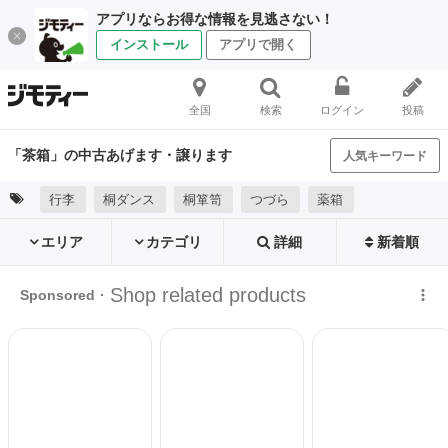
アプリならお得な情報を見逃さない！
インストール
アプリで開く
全国
検索
ログイン
投稿
「茶箱」の中古あげます・譲ります
人気キーワード
行李
桐ダンス
桐箪笥
つづら
薬箱
エリア
カテゴリ
詳細
新着順