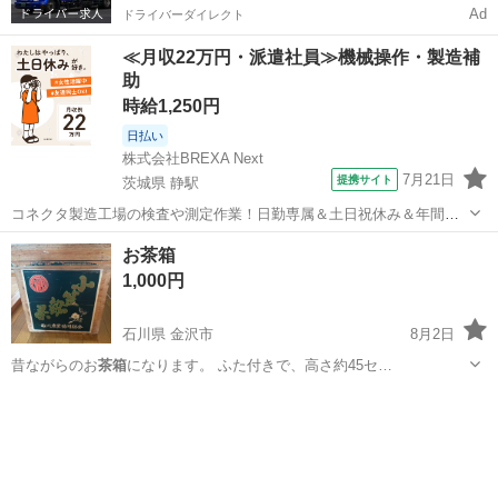
Ad
ドライバーダイレクト
≪月収22万円・派遣社員≫機械操作・製造補
助
時給1,250円
日払い
株式会社BREXA Next
7月21日
提携サイト
茨城県 静駅
コネクタ製造工場の検査や測定作業！日勤専属＆土日祝休み＆年間休
日128日★クリーンルーム内作業★マイカー通勤OK＆無料駐車場あり
茨城
常陸大宮市
静駅
その他
お茶箱
★就業先食堂利用可！日払い制度あり！《茨城県常陸大宮市》 人気の
1,000円
工場のお仕事 ◇コネクタ製造工...
石川県 金沢市
8月2日
昔ながらのお
茶箱
になります。 ふた付きで、高さ約45セ…
石川
金沢市
インテリア雑貨/小物