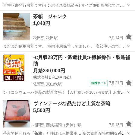
※領収書発行可能です(インボイス登録済み) サイズ(約) 画像にてご確
認お願いします。 キズ・汚れ等あります。 貼ってある紙が破れている
愛媛
松山市
収納家具
茶箱 ジャンク
ところあります。 状態など、現物を見てご判断ください。 購入希望の
1,040円
方は、初回のメッセ...
秋田県 秋田駅
7月14日
まだまだ使用可能です。 室内使用保管してました。 底部薄いので、ア
ルミテープで補強してください。 現状渡しなります。
秋田
秋田市
秋田駅
その他
ボタン
≪月収28万円・派遣社員≫機械操作・製造補
助
月給230,000円
株式会社BREXA Next
7月21日
提携サイト
佐賀県 東山代駅
シリコンウェーハ製品の製造業務！【入社祝い金10万円支給】お友達
やカップルとの応募OK◎年間休日129日＆休出なしでプライベート充
佐賀
伊万里市
東山代駅
その他
ヴィンテージな品だけど上質な茶箱
実♪業務はクリーンルームで快適作業◎自社正社員登用制度あり★1食
5,500円
300円～の格安食堂あり！《佐...
福岡県 西鉄福岡（天神）駅
7月13日
茶道で使われる「
茶箱
」と呼ばれる携帯用… 葉の意匠が特徴的な
茶箱