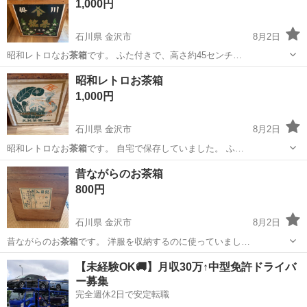
1,000円
石川県 金沢市
8月2日
昭和レトロなお
茶箱
です。 ふた付きで、高さ約45センチ…
石川
金沢市
インテリア雑貨/小物
お茶
昭和レトロお茶箱
1,000円
石川県 金沢市
8月2日
昭和レトロなお
茶箱
です。 自宅で保存していました。 ふ…
石川
金沢市
収納家具
昔ながらのお茶箱
800円
石川県 金沢市
8月2日
昔ながらのお
茶箱
です。 洋服を収納するのに使っていまし…
石川
金沢市
収納家具
【未経験OK🚚】月収30万↑中型免許ドライバ
ー募集
完全週休2日で安定転職