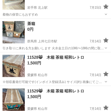
岩手県 北上駅
7月15日
着物の保管にもおすすめ
岩手
北上市
北上駅
家庭用品
茶箱
0円
群馬県 上州七日市駅
7月14日
引き取りに来れる方お願いします 火水金土日の10時〜18時の間に取引
可能です。 写真２枚目の店舗に声をかけてください。 写真３枚目の駐
群馬
富岡市
上州七日市駅
インテリア雑貨/小物
茶箱
11528😸 木箱 茶箱 昭和レトロ
車場に停めてください
1,500円
愛媛県 松山市
7月14日
※領収書発行可能です(インボイス登録済み) サイズ(約) 画像にてご確
認お願いします。 キズ・汚れ・剥がれなどございます。 状態など、現
愛媛
松山市
収納家具
民家
11529😸 木箱 茶箱 昭和レトロ
物を見てご判断ください。 購入希望の方は、初回のメッセージで最短
1,500円
のお引き取り可能日時...
愛媛県 松山市
7月14日