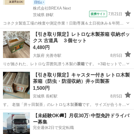
日払い
株式会社BREXA Next
7月21日
提携サイト
茨城県 静駅
コネクタ製造工場の検査や測定作業！日勤専属＆土日祝休み＆年間休
日128日★クリーンルーム内作業★マイカー通勤OK＆無料駐車場あり
茨城
常陸大宮市
静駅
その他
【引き取り限定】レトロな木製茶箱 収納ボッ
★就業先食堂利用可！日払い制度あり！《茨城県常陸大宮市》 人気の
クス 古道具 ３個セット
工場のお仕事 ◇コネクタ製造工...
4,480円
大阪府 光善寺駅
8月5日
りが施された、レトロな雰囲気漂う木製の
茶箱
です。 ⭐️3箱セットです
- 素…
大阪
枚方市
光善寺駅
収納家具
​【引き取り限定】キャスター付き レトロ木製
茶箱（防虫・防湿収納）井ヶ田製茶
1,500円
宮城県 長町駅
8月5日
す。 老舗「井ヶ田製茶」のレトロな木製
茶箱
です。 ​サイズが合うキャ
スター台に載…
宮城
仙台市
長町駅
収納家具
【未経験OK🚚】月収30万↑中型免許ドライバ
ー募集
完全週休2日で安定転職