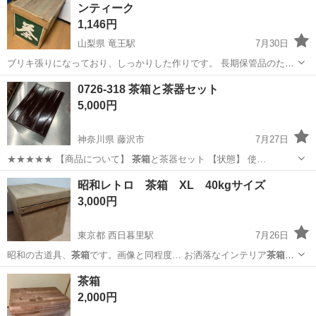
ンティーク
1,146円
山梨県 竜王駅
7月30日
ブリキ張りになっており、しっかりした作りです。 長期保管品のため
中の匂い・傷・汚れ・シミ・経年劣化があります。 収納箱、インテリ
山梨
甲斐市
竜王駅
収納家具
ブリキ
0726-318 茶箱と茶器セット
ア、ガーデニング、キャンプ用品の収納などにいかがでしょうか。 現
5,000円
状渡しとなります。
神奈川県 藤沢市
7月27日
★★★★★ 【商品について】
茶箱
と茶器セット 【状態】 使…
神奈川
藤沢市
インテリア雑貨/小物
現地
昭和レトロ 茶箱 XL 40kgサイズ
3,000円
東京都 西日暮里駅
7月26日
昭和の古道具、
茶箱
です。画像と同程度… お洒落なインテリア
茶箱
に
して、アイデア次…
東京
文京区
西日暮里駅
収納家具
茶箱
茶箱
2,000円