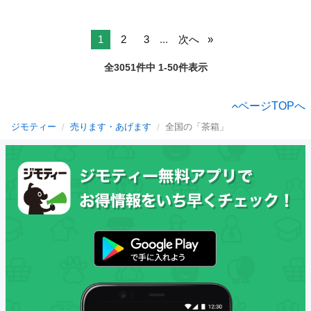
1
2
3
...
次へ
全3051件中 1-50件表示
ページTOPへ
ジモティー
売ります・あげます
全国の「茶箱」