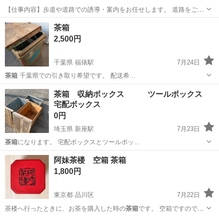
【仕事内容】歩道や道路での誘導・案内をお任せします。 道路をご利
用される車両や歩行者の方が安全に安心して通行するために適切に誘
アルバイト・パート
茶箱
導してください。 勤務地へは直行直帰OKです! <未経験でも安心!!> 丁
2,500円
寧な研修20hで基本的な知識を...
千葉県 福俵駅
7月24日
茶箱
千葉県での引き取り希望です。 配送希…
千葉
東金市
福俵駅
収納家具
茶箱 収納ボックス ツールボックス
宅配ボックス
0円
埼玉県 新座駅
7月23日
茶箱
になります。 宅配ボックスとツールボッ…
埼玉
新座市
新座駅
その他
阿妹茶楼 空箱 茶箱
1,800円
東京都 品川区
7月22日
茶楼へ行ったときに、お茶を購入した時の
茶箱
です。 空箱ですのでご
注意ください。…