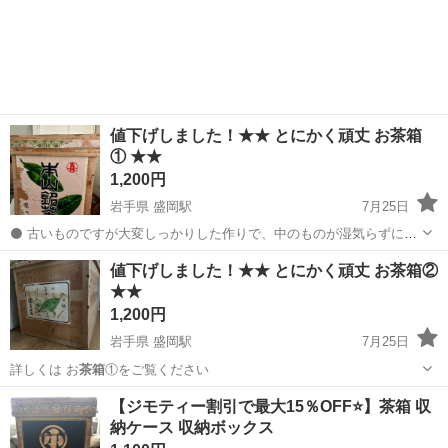
値下げしました！★★ とにかく頑丈 お茶箱
① ★★
1,200円
岩手県 盛岡駅
7月25日
⚫️ 古いものですが大変しっかりした作りで、中のものが湿気らずに保
管できます ⚫️ 今や新品の市販品を探すのは難しく、ネットでは10,000
岩手
盛岡市
盛岡駅
収納家具
値下げしました！★★ とにかく頑丈 お茶箱②
円ほどするようです ⚫️ 同一サイズのものをもう一つ出していますの
★★
で、ご覧ください
1,200円
岩手県 盛岡駅
7月25日
詳しくは お
茶箱
①をご覧ください
岩手
盛岡市
盛岡駅
収納家具
お茶
【ジモティー割引で最大15％OFF⭐️】茶箱 収
納ケース 収納ボックス