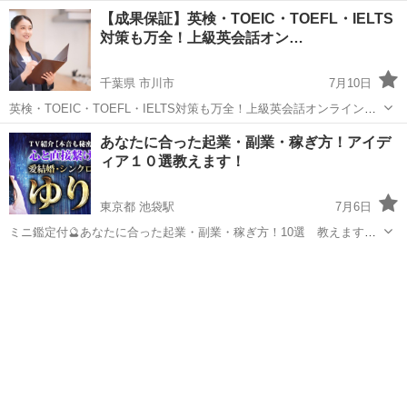
【成果保証】英検・TOEIC・TOEFL・IELTS
対策も万全！上級英会話オン…
千葉県 市川市
7月10日
英検・TOEIC・TOEFL・IELTS対策も万全！上級英会話オンライン講
座がスタート！ 英語力を本気で高めたいあなたへ。 英検やTOEIC、
千葉
市川市
TOEIC(R)テスト
IELTS
あなたに合った起業・副業・稼ぎ方！アイデ
TOEFL、IELTSといった英語資格試験のスコアアップに直結する、 ...
ィア１０選教えます！
東京都 池袋駅
7月6日
ミニ鑑定付🔮あなたに合った起業・副業・稼ぎ方！10選 教えます！
相性専門占い師❤ゆりかと申します。 LINEニュース星占い連載中/ 年
東京
豊島区
池袋駅
その他
占い師
商2000万円の占い師が教える 【副業講座】 簡単全くの未経験でも大
丈...