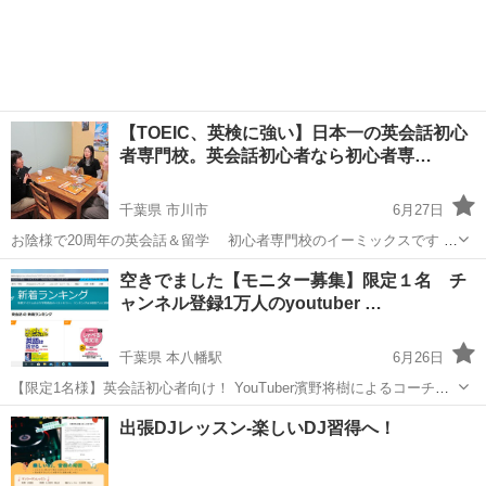
千葉
習志野市
津田沼駅
その他
葉県津田沼エリアで人気の有料自習室 **《合格自習室イーミックス》
**です。 ...
【TOEIC、英検に強い】日本一の英会話初心
者専門校。英会話初心者なら初心者専…
千葉県 市川市
6月27日
お陰様で20周年の英会話＆留学 初心者専門校のイーミックスです 日
本一の英会話初心者専門校です。 ※日本で一番古い英会話初心者専門
千葉
市川市
英語
初心者
空きでました【モニター募集】限定１名 チ
校 chatgpt調べ2025.8. こんなことでお困りではないですか？ ...
ャンネル登録1万人のyoutuber …
千葉県 本八幡駅
6月26日
【限定1名様】英会話初心者向け！ YouTuber濱野将樹によるコーチン
グ英会話モニタープラン募集開始！ 英会話を始めたいけど「何からや
千葉
市川市
本八幡駅
英語
コーチング
出張DJレッスン-楽しいDJ習得へ！
ればいいかわからない」「挫折したことがある」―― そんな英会話初
心者のあな...