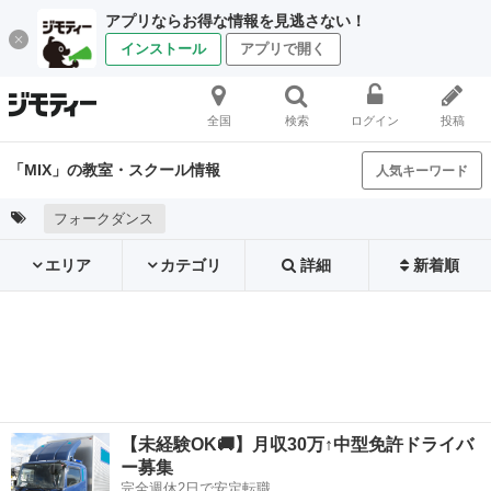
アプリならお得な情報を見逃さない！
インストール
アプリで開く
全国
検索
ログイン
投稿
「MIX」の教室・スクール情報
人気キーワード
フォークダンス
エリア
カテゴリ
詳細
新着順
【未経験OK🚚】月収30万↑中型免許ドライバ
ー募集
完全週休2日で安定転職