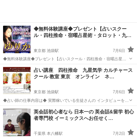
◆無料体験講座◆プレゼント【占いスクー
ル・四柱推命・宿曜占星術・タロット・九
星…
東京都 池袋駅
7月6日
◆無料体験講座◆プレゼント【占いスクール・四柱推命・宿曜占星
術・タロット・九星気学・手相・姓名判断・集客】 以下は無料体験動
東京
豊島区
池袋駅
娯楽
無料
占い講座 四柱推命 九星気学 カルチャース
画です。 こちらも良かったらどうぞ⭐️ ◾️無料！体験講座◾️ ■四柱推命
クール 教室 東京 オンライン ネ…
無料...
東京都 池袋駅
7月6日
◆占い師の仕事内容は◆ 実際稼いでいる生徒さんの インタビューをご
覧ください。 https://youtu.be/kcA8V8KyWMs
東京
豊島区
池袋駅
その他
占い師
英会話初心者なら 日本一の 英会話&留学 初心
https://youtu.be/BvThQQgxmCY https://y...
者専門校 イーミックスへお任せく…
千葉県 本八幡駅
7月2日