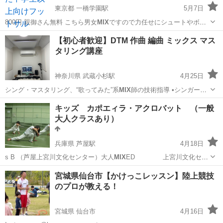
東京都 一橋学園駅
5月7日
800円 親御さん無料 こちら男女
MIX
ですので力任せにシュートやボデ
ィコンタ…
東京
小平市
一橋学園駅
その他
MIX
【初心者歓迎】DTM 作曲 編曲 ミックス マス
タリング講座
神奈川県 武蔵小杉駅
4月25日
シング・マスタリング、“歌ってみた”系
MIX
師の技術指導 •シンガーソ
ングライター…
神奈川
川崎市
武蔵小杉駅
その他
DTM
キッズ カポエィラ・アクロバット （一般
大人クラスあり）
兵庫県 芦屋駅
4月18日
s B （芦屋上宮川文化センター）大人
MIX
ED 上宮川文化セン
ター …
兵庫
芦屋市
芦屋駅
ダンス
アクロバット
宮城県仙台市【かけっこレッスン】陸上競技
のプロが教える！
宮城県 仙台市
4月16日