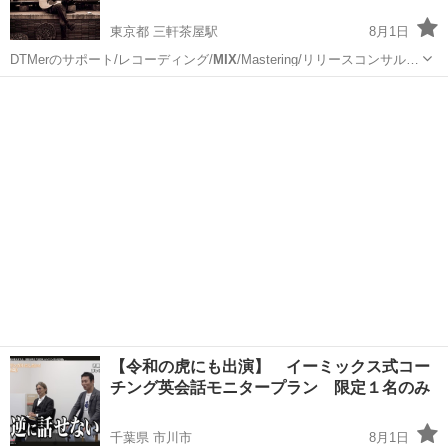
東京都 三軒茶屋駅
8月1日
DTMerのサポート/レコーディング/
MIX
/Mastering/リリースコンサル…
東京
世田谷区
三軒茶屋駅
ギター
レッスン
【令和の虎にも出演】 イーミックス式コー
チング英会話モニタープラン 限定１名のみ
千葉県 市川市
8月1日