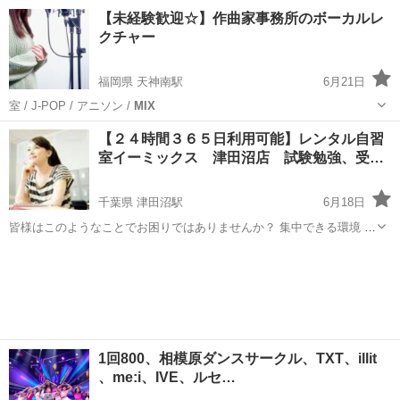
新潟
長岡市
野球
オンライン
【未経験歓迎☆】作曲家事務所のボーカルレ
クチャー
福岡県 天神南駅
6月21日
室 / J-POP / アニソン /
MIX
福岡
福岡市
天神南駅
ボーカル
事務所
【２４時間３６５日利用可能】レンタル自習
室イーミックス 津田沼店 試験勉強、受…
千葉県 津田沼駅
6月18日
皆様はこのようなことでお困りではありませんか？ 集中できる環境
●カフェやファミッレスなどでずっと勉強していると定員の目が気にな
千葉
習志野市
津田沼駅
その他
場所
る。 ●図書館の場所取りの時間がもったいないと感じる。 いっぱいに
なってし...
1回800、相模原ダンスサークル、TXT、illit
、me:i、IVE、ルセ…