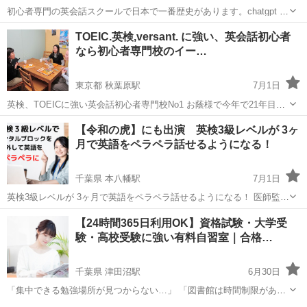
初心者専門の英会話スクールで日本で一番歴史があります。chatgpt 調
べ ２０２6年7月 なぜ日本人が英語が話せないのか？そしてどうした
千葉
市川市
本八幡駅
英語
難関大学
TOEIC.英検,versant. に強い、英会話初心者
ら いいかがわかる非常識な英会話習得法2.0 2時間ほどの動画 や 医...
なら初心者専門校のイー…
東京都 秋葉原駅
7月1日
英検、TOEICに強い英会話初心者専門校No1 お蔭様で今年で21年目に
突入！英会話＆留学イーミックスです。初心者専門校なので安心して
東京
台東区
秋葉原駅
英会話
初心者
【令和の虎】にも出演 英検3級レベルが 3ヶ
ご利用いただけます。 通学、オンラインどちらも可能。 月謝制 月
月で英語をペラペラ話せるようになる！
額１万程度から...
千葉県 本八幡駅
7月1日
英検3級レベルが 3ヶ月で英語をペラペラ話せるようになる！ 医師監修
の元、心理学と脳科学を活用した 効果的な英会話講座が誕生しまし
千葉
市川市
本八幡駅
その他
プロフィール
【24時間365日利用OK】資格試験・大学受
た。 今回ご案内するのは２ヶ月の講座です。 English wit...
験・高校受験に強い有料自習室｜合格…
千葉県 津田沼駅
6月30日
「集中できる勉強場所が見つからない…」 「図書館は時間制限がある
し、家では気が散ってしまう…」 そんなあなたにおすすめなのが、千