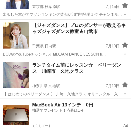
東京都 秋葉原駅
7月15日
出版した本がアマゾンランキング英会話部門初登場１位 チャンネル登
録者数１万人のyoutuber が パワーコンサル®とハートグラム®をベー
東京
台東区
秋葉原駅
その他
コミュニケーション能力
【ジャズダンス】プロのダンサーが教えるキ
スに 医師監修の元、心理学を活用した効果的なメソッドを開発しまし
ッズジャズダンス教室★山武市
た。 ...
千葉県 日向駅
7月10日
BOWのYouTubeチャンネル↓
MIX
JAM DANCE LESSON h…
千葉
山武市
日向駅
ジャズダンス
YouTube
ランチタイム前にレッスン☆ ベリーダン
ス 川崎市 久地クラス
神奈川県 久地駅
7月10日
【 はじめてのベリーダンス 】 川崎 久地クラス オリエンタル 入
門〜初級 スタジオの広さにより少人数制です。 【 インストラクター
神奈川
川崎市
久地駅
ダンス
スタジオ
MacBook Air 13インチ 0円
】 ベリーダンス DesertMoon 所属 Pi-ko ☆ Pi-ko.経歴 ☆ 上...
抽選でプレゼント！応募は1分
Ad
くらしノート