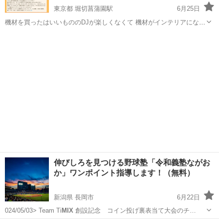
東京都 堀切菖蒲園駅
6月25日
機材を買ったはいいもののDJが楽しくなくて 機材がインテリアになっ
ていませんか？ DJスクール通ってみたけどDJがつまらないと感じる
東京
葛飾区
堀切菖蒲園駅
その他
そこのあなた！ スクールでBPMを合わせて
mix
するビート
mix
しか習
ってないんじゃない...
伸びしろを見つける野球塾「令和義塾ながお
か」ワンポイント指導します！（無料）
新潟県 長岡市
6月22日
024/05/03> Team Ti
MIX
創設記念 コイン投げ裏表当て大会のチ…