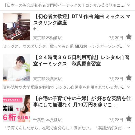
【日本一の英会話初心者専門校イーミックス｜コンサル英会話モニタ
ープランのご案内】 創立２０年の信頼と実績 TOEICや英検にも効果
千葉
市川市
英会話
コーチング
【初心者大歓迎】DTM 作曲 編曲 ミックス マ
がある初心者専門校メソッドです。 あと１名になりました。 イーミッ
スタリング講座
クスは...
東京都 不動前駅
7月30日
ミックス、マスタリング、歌ってみた系
MIX
師) ・シンガーソングラ
イター育成 …
東京
目黒区
不動前駅
音楽
シンガーソングライター
【２４時間３６５日利用可能】レンタル自習
室イーミックス 秋葉原自習室
東京都 秋葉原駅
7月28日
資格試験や大学受験を勉強で レンタル自習室を利用されている方が増
えております。 ２４時間ご利用いただけます。 最近では仕事や試験勉
東京
台東区
秋葉原駅
その他
料金
【在宅の子育て中の主婦】が 好きな英語を仕
強・受験勉強でも利用いただいております。 http://www.emi...
事にして無理なく 月10万円を稼ぐこ…
千葉県 本八幡駅
7月28日
「子育てをしながら、在宅で自分らしく働きたい」 「英語が好きだけ
ど、仕事にする方法がわからない」 ——そんな主婦の方にぴったりの