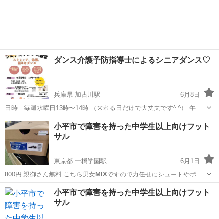
ダンス介護予防指導士によるシニアダンス♡
兵庫県 加古川駅
6月8日
日時…毎週水曜日13時〜14時 （来れる日だけで大丈夫です^ ^） 午前
中も月一回開催しています！ 場所…生活創造センターかこむ内のスタ
兵庫
加古川市
加古川駅
その他
シニア
小平市で障害を持った中学生以上向けフット
ジオ （加古川駅近く） 料金…一回1000円 ...
サル
東京都 一橋学園駅
6月1日
800円 親御さん無料 こちら男女
MIX
ですので力任せにシュートやボデ
ィコンタ…
東京
小平市
一橋学園駅
その他
小平市で障害を持った中学生以上向けフット
サル