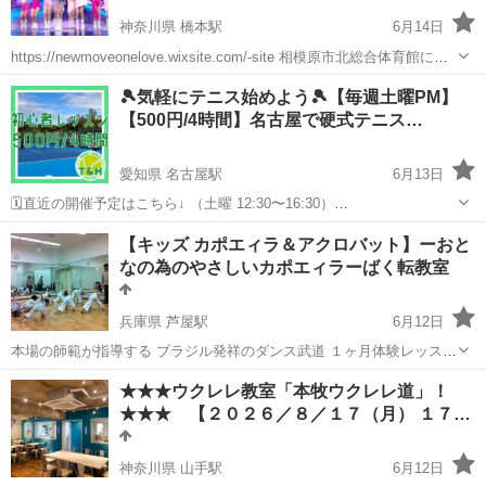
神奈川県 橋本駅
6月14日
https://newmoveonelove.wixsite.com/-site 相模原市北総合体育館にて
日曜日開催してます。 1回800円 1時間 小学生〜高校生 日々楽しく、
神奈川
相模原市
橋本駅
ヒップホップ
BTS
🎾気軽にテニス始めよう🎾【毎週土曜PM】
やりがいを感...
【500円/4時間】名古屋で硬式テニス…
愛知県 名古屋駅
6月13日
🗓️直近の開催予定はこちら↓ （土曜 12:30〜16:30）
https://jmty.jp/aichi/com-spo/article-1dw3mi 初めまして🎵 名古屋市内
愛知
名古屋市
名古屋駅
テニス
仲間
【キッズ カポエィラ＆アクロバット】ーおと
で初心者、初級者向けのレッスンを行...
なの為のやさしいカポエィラーばく転教室
兵庫県 芦屋駅
6月12日
本場の師範が指導する ブラジル発祥のダンス武道 １ヶ月体験レッスン
もできます。(キッズクラスのみ) ☆【火曜日】:RICアメリオ (六甲アイ
兵庫
芦屋市
芦屋駅
その他
レッスン
★★★ウクレレ教室「本牧ウクレレ道」！
ランド) 16:15～17:50 ...
★★★ 【２０２６／８／１７（月） １７…
神奈川県 山手駅
6月12日