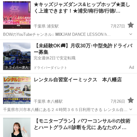
千葉
市川市
本八幡駅
英語
主婦
★キッズジャズダンス&ヒップホップ★楽し
【在宅英語ワーク講座】がスタートしました。 パワーコンサル英会話
く上達できます！★浦安/南行徳/行徳/…
２級 通学す...
千葉県 浦安駅
7月27日
BOWのYouTubeチャンネル↓
MIX
JAM DANCE LESSON h…
千葉
浦安市
浦安駅
ジャズダンス
クラス
【未経験OK🚚】月収30万↑中型免許ドライバ
ー募集
完全週休2日で安定転職
Ad
ドライバーダイレクト
レンタル自習室イーミックス 本八幡店
千葉県 本八幡駅
7月26日
千葉県市川市本八幡にある２４時間３６５日利用できる レンタル自習
室です。 皆様はこのようなことでお困りではありませんか？ ●カフ
千葉
市川市
本八幡駅
その他
場所
【モニタープラン】パワーコンサル®の技術
ェやファミッレスなどでずっと勉強していると定員の目が気になる。
とハートグラム®診断を元に あなたのメ…
●図書...