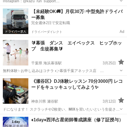
Instagram：@kazu_run_support
https://www.instagram.com/kazu_run_support?
宮城
仙台市
かけっこ
短距離走
【未経験OK🚚】月収30万↑中型免許ドライバ
igsh=emplYnVzNHJjY
mIx
&utm_source=qr 約１時間...
ー募集
完全週休2日で安定転職
Ad
ドライバーダイレクト
🔰幕張 ダンス エイベックス ヒップホッ
プ 生徒募集🔰
千葉県 海浜幕張駅
3月25日
無料体験✨お申し込みはコチラ 👉幕張千葉アネックス店
https://adm-co
mix
.avex.jp/adm_reservation/?shop=21 👉ベイパークア
千葉
千葉市
海浜幕張駅
ヒップホップ
BTS
《瀬谷区》DJ体験レッスン 70分3000円 レコ
リーナ店 https://adm-co
mix
.av...
ードをキュッキュッしてみよう✨
神奈川県 瀬谷駅
3月12日
ドになります！ スクラッチや2枚使い、
MIX
を習いたいという生徒さん
が多いです✿︎…
神奈川
横浜市
瀬谷駅
その他
♦1day♦西洋占星術師養成講座（修了証授与）