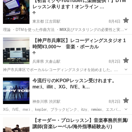
【初音ミクやYouTuberに楽曲提供！】DTM
レッスン承ります！オンライン …
東京都 江古田駅
8月4日
理論 ・DTMを使った作曲方法 ・
MIX
及びマスタリングの必要性と実践
・ボ…
東京
練馬区
江古田駅
その他
DTM
【神戸市兵庫区】レコーディングスタジオ 1
時間¥3,000〜 音楽・ボーカル
兵庫県 大倉山駅
8月2日
神戸市兵庫区でボーカルレコーディングスタジオを始めました。
monitor：Kali Audio LP-6 V2 audio interface：MOTU M2 mic：AT2020
兵庫
神戸市
大倉山駅
ボーカル
ラップ
今流行りのKPOPレッスン受けれます。
ラップ・歌ってみた・弾き...
me:i、illit 、XG、IVE、k…
神奈川県 渋沢駅
8月2日
XG、IVE、me:i 、kep1er、ブラックピンク、itzy、n
mix
x、エスパ、
lisa、hwasa、twice、BTS、be firstなど 好きなアーティストの踊りが
神奈川
秦野市
渋沢駅
その他
KPOP
【オーダー・プロレッスン】音楽事務所所属/
習えて、踊れます。 体験料金1500...
講師(音楽レーベル/海外指導経験あり)