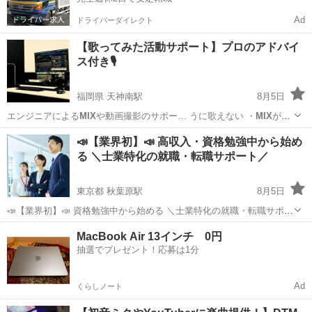
Ad
ドライバーダイレクト
【歌ってみた活動サポート】プロのアドバイ
ス付き🎙️
福岡県 天神南駅
8月5日
エンジニアによる
MIX
や動画撮影のサポー… うに歌えない ・
MIX
が苦
手 ・もっと… / アニソン /
MIX
福岡
福岡市
天神南駅
ボーカル
MIX
📣【業界初】📣 高収入・資格勉強中から始め
る ＼士業特化の就職・転職サポート／
東京都 秋葉原駅
8月5日
📣【業界初】📣 資格勉強中から始める ＼士業特化の就職・転職サポー
ト／ ✅ 無料キャリア相談 ✅ 総額1万円割引クーポン配布中 「資格を
東京
台東区
秋葉原駅
その他
オンライン
MacBook Air 13インチ 0円
取ってから考える」では遅い！ 合格後すぐに好条件で働ける未来を、
抽選でプレゼント！応募は1分
今から準備し...
Ad
くらしノート