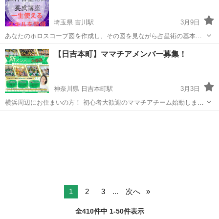
埼玉県 吉川駅
3月9日
あなたのホロスコープ図を作成し、その図を見ながら占星術の基本の
学びを進めていきます。 ワークシートをお配りし、あなたの性格や使
埼玉
吉川市
吉川駅
占い
ホロスコープ
【日吉本町】ママチアメンバー募集！
命などを記入しながら楽しく学べる講座です。 講 師 ホロスコープラ
イター キノキ...
神奈川県 日吉本町駅
3月3日
横浜周辺にお住まいの方！ 初心者大歓迎のママチアチーム始動しま
す！ 1月31日に体験会開催決定‼️ 新しいチームなので、 みんな同じ境
神奈川
横浜市
日吉本町駅
ダンス
チア
遇の中スタートできます！ 舞浜イクスピアリで踊れる機会があるか
も？！ ======...
1
2
3
...
次へ
全410件中 1-50件表示