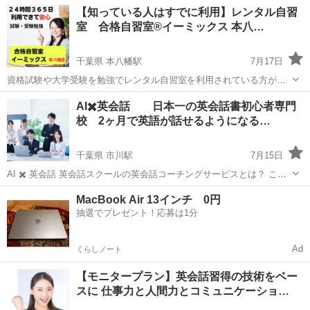
old. I start to play tennis 11 years old seriously. An...
東京
大田区
蒲田駅
スポーツ
【知っている人はすでに利用】レンタル自習
室 合格自習室®️イーミックス 本八…
千葉県 本八幡駅
7月17日
資格試験や大学受験を勉強でレンタル自習室を利用されている方が増
えております。 ２４時間ご利用いただけます。習志野市の津田沼にご
千葉
市川市
本八幡駅
その他
都営新宿線
AI✖️英会話 日本一の英会話書初心者専門
ざいます。 他にも秋葉原・亀戸・本八幡・津田沼があります。 こちら
校 2ヶ月で英語が話せるようになる…
では日本人・外国人共に...
千葉県 市川駅
7月15日
AI ✖️ 英会話 英会話スクールの英会話コーチングサービスとは？ この
ような方におすすめです。 ・数ヶ月後に海外赴任で海外に行かないと
千葉
市川市
市川駅
英語
コーチング
MacBook Air 13インチ 0円
いけない ・海外旅行前に集中していきたい ・海外留学やワーキングホ
抽選でプレゼント！応募は1分
リデーに行...
Ad
くらしノート
【モニタープラン】英会話習得の技術をベー
スに 仕事力と人間力とコミュニケーショ…