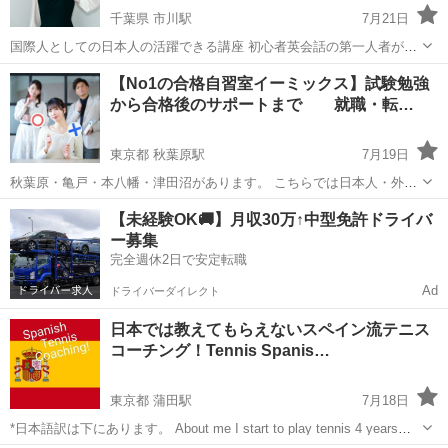
千葉県 市川駅
7月21日
国際人としての日本人の活躍できる講座 初心者英会話の第一人者が送
る パワーコンサル®とハートグラム®をベースに 医師監修の元、心理
千葉
市川市
市川駅
その他
コーチング
【No1の合格自習室イーミックス】試験勉強
学を活用した効果的なメソッド 仕事力と人間力とコミュニケーション
から合格後のサポートまで 就職・転…
能力を身に付けます...
東京都 秋葉原駅
7月19日
秋葉原・亀戸・本八幡・津田沼があります。 こちらでは日本人・外国
人共に就職・転職サポート・ビザサポートもしております。 有料職業
東京
台東区
秋葉原駅
その他
日本語検定
【未経験OK🚚】月収30万↑中型免許ドライバ
紹介業１３ーユー３１６８３５ 登録支援機関２５登ー０１１９８０
ー募集
No1 ...
完全週休2日で安定転職
Ad
ドライバーダイレクト
日本では教えてもらえないスペイン流テニス
コーチング！Tennis Spanis…
東京都 蒲田駅
7月18日
*日本語訳は下にあります。 About me I start to play tennis 4 years