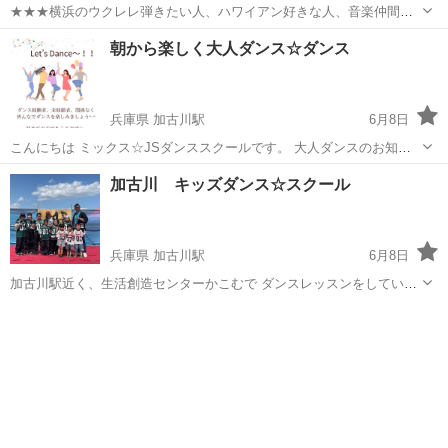
★★★横浜のウクレレ弾きたい人、ハワイアン好きな人、音楽仲間が
ほしい人集まれ！★★★ 本牧のFM放送局”マリンFM”と横浜を拠点に
神奈川
横浜市
山手駅
ウクレレ
本牧
朝から楽しく大人ダンス☆ダンス
活動するジャパンウクレレサークルがタッグを組んでお届けする共同
企画「本牧ウクレレ道 ～カ...
兵庫県 加古川駅
6月8日
こんにちは ミックス☆JSダンススクールです。 大人ダンスのお知ら
せです！！ 月1回、金曜日に開催しています^ ^ ダンスが踊れる踊れな
兵庫
加古川市
加古川駅
ヒップホップ
大人
加古川 キッズダンス☆スクール
い関係なく、皆んなでダンスを楽しみませんか⁈ まったく踊れ...
兵庫県 加古川駅
6月8日
加古川駅近く、生活創造センターかこむで ダンスレッスンをしていま
す！ ミックス☆JSダンススクールです。 ダンス初心者の方にも分か
兵庫
加古川市
加古川駅
ヒップホップ
クラス
りやすく 一から丁寧に教えていきます^ ^ ☆月4回 ☆少人数制 ...