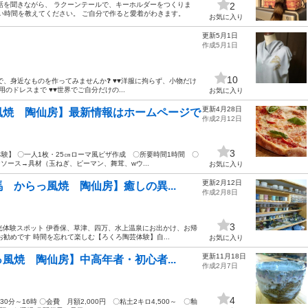
話を聞きながら、 ラクーンテールで、キーホルダーをつくりま
2
の良い時間を教えてください。 ご自分で作ると愛着がわきます。
お気に入り
更新5月1日
作成5月1日
10
、身近なものを作ってみませんか❓ ♥♥洋服に拘らず、小物だけ
用のドレスまで ♥♥世界でご自分だけの...
お気に入り
更新4月28日
風焼 陶仙房】最新情報はホームページで
作成2月12日
3
験】 〇一人1枚・25㎝ローマ風ピザ作成 〇所要時間1時間 〇
なソース→具材（玉ねぎ、ピーマン、舞茸、wウ...
お気に入り
更新2月12日
 からっ風焼 陶仙房】癒しの異...
作成2月8日
3
光体験スポット 伊香保、草津、四万、水上温泉にお出かけ、お帰
勧めです 時間を忘れて楽しむ【ろくろ陶芸体験】自...
お気に入り
更新11月18日
風焼 陶仙房】中高年者・初心者...
作成2月7日
4
0分～16時 〇会費 月額2,000円 〇粘土2キロ4,500～ 〇釉