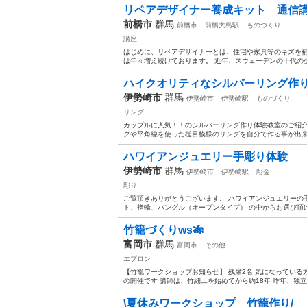
リペアデザイナー養成キット 通信
前橋市
群馬
前橋市
前橋大島駅
ものづくり
講座
はじめに、リペアデザイナーとは、住宅や家具等のキズを補
は年々増え続けております。 近年、スウェーデンの十代の少
ハイクオリティなシルバーリング作り
伊勢崎市
群馬
伊勢崎市
伊勢崎駅
ものづくり
リング
カップルに人気！！のシルバーリング作り体験教室のご紹介
グや平角線を使った槌目模様のリングを自分で作る事が出来ま
ハワイアンジュエリー手彫り体験
伊勢崎市
群馬
伊勢崎市
伊勢崎駅
彫金
彫り
ご覧頂きありがとうございます。 ハワイアンジュエリーの手作
ト、指輪、バングル（オープンタイプ） の中からお選び頂け
竹籠づくりws🎋
富岡市
群馬
富岡市
その他
エプロン
【竹籠ワークショップお知らせ】 残席2名 気になっている
の開催です 講師は、竹細工を始めてから約18年 昨年、独立
\夏休みワークショップ 竹籠作り/