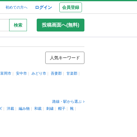
ログイン
会員登録
初めての方へ
投稿画面へ(無料)
検索
人気キーワード
富岡市
安中市
みどり市
吾妻郡
甘楽郡
路線・駅から選ぶ
ズ
洋裁
編み物
和裁
刺繍
帽子
靴