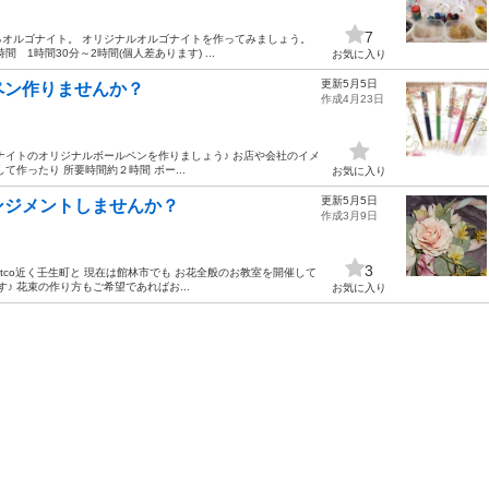
7
オルゴナイト。 オリジナルオルゴナイトを作ってみましょう。
1時間30分～2時間(個人差あります) ...
お気に入り
更新5月5日
ペン作りませんか？
作成4月23日
ナイトのオリジナルボールペンを作りましょう♪ お店や会社のイメ
作ったり 所要時間約２時間 ボー...
お気に入り
更新5月5日
ンジメントしませんか？
作成3月9日
3
tco近く壬生町と 現在は館林市でも お花全般のお教室を開催して
迎です♪ 花束の作り方もご希望であればお...
お気に入り