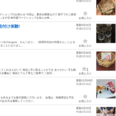
作成6月22日
クショップのお知らせ 今回は、夏休み開催なので 親子でのご参加
😊 🎋竹籠ワークショップお知らせ🎋 ...
お気に入り
更新6月22日
絵付け体験/
作成6月22日
とうつわのengoro かんべまり」 （富岡市在住の作家さん）による
できることになりまし...
お気に入り
更新5月30日
作成5月29日
1
えてくれる人がいて 身近に手に取ることができ ありがたい 手を動
機会に 毎回とても丁寧なご指導で ご好評...
お気に入り
更新12月26日
作成5月18日
を作るまでを集中講座にて行います。 会場は、前橋周辺を予定
味のある方は連絡してください。
お気に入り
更新4月23日
作成4月23日