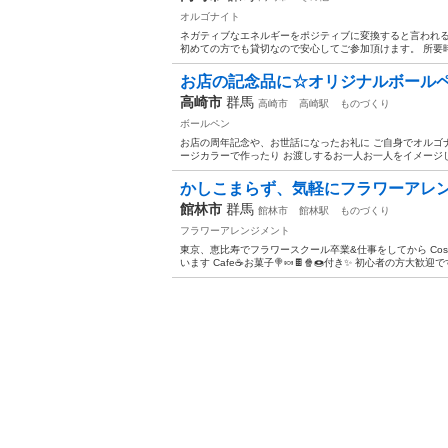
オルゴナイト
ネガティブなエネルギーをポジティブに変換すると言われる
初めての方でも貸切なので安心してご参加頂けます。 所要時間 
お店の記念品に☆オリジナルボール
高崎市
群馬
高崎市
高崎駅
ものづくり
ボールペン
お店の周年記念や、お世話になったお礼に ご自身でオルゴ
ージカラーで作ったり お渡しするお一人お一人をイメージして
かしこまらず、気軽にフラワーアレ
館林市
群馬
館林市
館林駅
ものづくり
フラワーアレンジメント
東京、恵比寿でフラワースクール卒業&仕事をしてから Cos
います Cafe☕お菓子🍭🍬🍫🍿🍩付き✨ 初心者の方大歓