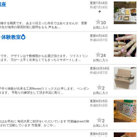
更新7月18日
講座
作成7月18日
10
修する職業です。 あまり目立った存在ではありませんが、需要
女が地球の環境対策に疑問をもち 声をあ...
お気に入り
更新4月24日
体験教室💍
作成10月7日
24
です。 デザインは十数種類からお選び頂けます。 ツイストリン
す。 万が一上手く出来なくてもきっちりサポートしま...
お気に入り
更新10月18日
作成10月7日
2
り体験が出来る工房Remix(リミックス)と申します。 ペンダン
ます。 手彫りの練習をして頂き作品に彫り...
お気に入り
更新9月15日
作成8月10日
2
方はお早めに 毎回大変ご好評をいただいています 竹籠編みwsの秋
されて活動しています 竹籠屋 かごや...
お気に入り
更新6月22日