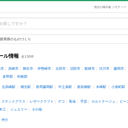
地元の掲示板 ジモティー
群馬県のものづくり
ール情報
全130件
橋市
高崎市
桐生市
伊勢崎市
太田市
沼田市
館林市
渋川市
藤岡市
多野郡
利根郡
北高崎駅
桐生駅
群馬藤岡駅
中之条駅
新前橋駅
木崎駅
小泉町駅
ステンドグラス
レザークラフト
デコ
彫金
手芸
カルトナージュ
ビー
木工
ジュエリー
その他
仲介