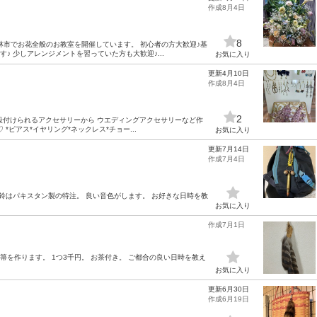
作成8月4日
8
林市でお花全般のお教室を開催しています。 初心者の方大歓迎♪基
♪ 少しアレンジメントを習っていた方も大歓迎♪...
お気に入り
更新4月10日
作成8月4日
2
で 普段付けられるアクセサリーから ウエディングアクセサリーなど作
ピアス*イヤリング*ネックレス*チョー...
お気に入り
更新7月14日
作成7月4日
鈴はパキスタン製の特注。 良い音色がします。 お好きな日時を教
お気に入り
作成7月1日
 箒を作ります。 1つ3千円。 お茶付き。 ご都合の良い日時を教え
お気に入り
更新6月30日
作成6月19日