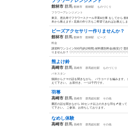
フラワーアレンジメント
館林市
群馬
館林市
館林駅
ものづくり
フラワーアレンジメント
東京、恵比寿でフラワースクール卒業&仕事 をしてから 館
本から教えます♪ 花束の作り方もご希望であればお教えします
ビーズアクセサリー作りませんか？
館林市
群馬
館林市
館林駅
ビーズ
料金
講習料ワンコイン500円(約2時間) 材料費別料金(格安)
りませんか？ ♡♡♡♡♡♡♡♡♡♡♡♡♡♡♡♡♡♡♡♡♡ *
熊よけ鈴
高崎市
群馬
高崎市
群馬総社駅
ものづくり
パキスタン
猟師からクマの話を聞きながら、 パラコードを編みます。 
えて下さい。 お茶付き、一つ2千円です。
羽箒
高崎市
群馬
高崎市
群馬総社駅
その他
鷹匠の話を聞きながら 30センチ以上の大きな羽を🪶使って
て下さい。 ご参加、お待ちしております。
なめし体験
高崎市
群馬
高崎市
群馬総社駅
その他