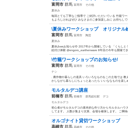
富岡市
群馬
富岡市
その他
夏休み
毎回とても丁寧なご指導で ご好評いただいている 竹籠ワー
もよろしければぜひ みなさまのご参加楽しみに お待ちしています
\夏休みワークショップ オリジナル
富岡市
群馬
富岡市
陶芸
夏休み
夏休みwsお知らせ🌻 2017年から開催している 「くらし
絵付け体験 @engoro_earthenware 8年目の今年も開催
\竹籠ワークショップのお知らせ/
富岡市
群馬
富岡市
その他
ナシ
. 農作物や暮らしの道具 いろいろなものをこの土地では 教
かしながら暮らしにちょっとあったら いいななものを楽しめる
モルタルデコ講座
前橋市
群馬
前橋市
群馬総社駅
デコ
モルタルデコ
初心者がモルタルデコの基本的な作り方からモルタルハウス
してます。 人数が集まり次第、会場を確保します。 ご興
オルゴナイト貸切ワークショップ
高崎市
群馬
高崎市
その他