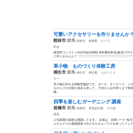
可愛いアクセサリーを作りませんか
館林市
群馬
館林市
館林駅
ビーズ
料金
講習料ワンコイン500円(約2時間) 材料費別料金(格安(˶ᐢ
ど作りませんか？ ♡♡♡♡♡♡♡♡♡♡♡♡♡♡♡♡♡♡♡♡♡
革小物 ものづくり体験工房
桐生市
群馬
桐生市
桐生駅
ものづくり
キー
革小物が作れる体験型施設です。ポーチ、キーケース、メ
ながらプロ仕様の道具を使って、子供からお年寄りまで簡
物...
四季を楽しむガーデニング 講座
前橋市
群馬
前橋市
群馬総社駅
その他
講座
上毛新聞の講座を開講してます。 会場は、吉岡パーク 毎月第
ルタルデコの基礎講座 4月がモルタルハウスを使ったフェア