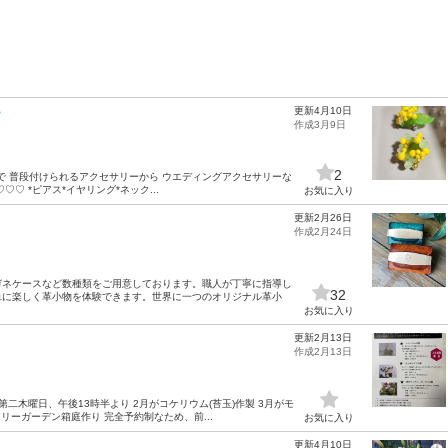
更新4月10日
？
作成3月9日
2
ᗜᐢ˶)で 普段付けられるアクセサリーから ウエディングアクセサリーな
 *ピアス*イヤリング*ネック...
お気に入り
更新2月26日
作成2月24日
ガネケースなど数種類をご用意しております。職人が丁寧に指導し
32
単に楽しく革小物を体験できます。世界に一つのオリジナル革小
お気に入り
更新2月13日
作成2月13日
二木曜日、午後13時半より 2月がコケリウム(苔玉)作製 3月がモ
リーガーデン箱庭作り 完全予約制なため、前...
お気に入り
更新4月10日