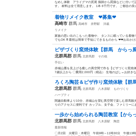
なめし体験 アライグマの尻尾 猟師から罠猟などに付いて
す。 材料は全て用意します。 1本 6千円です。 ご都合
着物リメイク教室 ❤募集❤
高崎市
群馬
高崎市
井野駅
洋裁
リメイク
家族の思い出のこもった着物や、 タンスに眠っている着物で
でもOK ❗❗ 最初は簡単で手短にできるものから ❤❤お出かけ
ピザづくり窯焼体験【群馬 からっ
北群馬郡
群馬
北群馬郡
その他
手伝い
赤城山麓を見上げる癒しの異空間で作る【ピザづくり窯焼体
7歳以上から 〇費用2,000円（税込） 生地のばし→お好き
ろくろ陶芸＆ピザ作り窯焼体験【群馬
北群馬郡
群馬
北群馬郡
八木原駅
ものづくり
ハーブティ
関越自動車より10分、赤城山を望む異空間で楽しむ群馬観
りのアクセスに便利です カップル、女子会、ファミリーにお
一歩から始められる陶芸教室【からっ
北群馬郡
群馬
北群馬郡
八木原駅
陶芸
最新情報
〇月2回 火曜日・木曜日 午前9時～11時30分 午後13時3