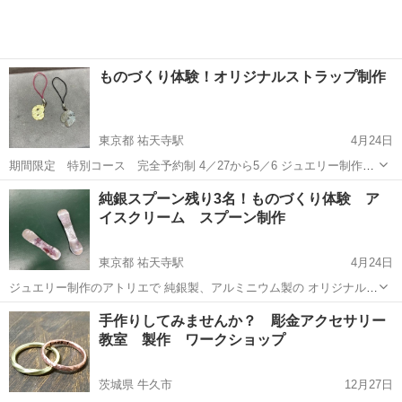
ものづくり体験！オリジナルストラップ制作
東京都 祐天寺駅
4月24日
期間限定 特別コース 完全予約制 4／27から5／6 ジュエリー制作の
アトリエ リフールの企画です。 体験時間45分から60分 体験料¥700
東京
目黒区
祐天寺駅
彫金
真鍮
純銀スプーン残り3名！ものづくり体験 ア
円／1名 材料代 アルミニウム ¥100- 真鍮
イスクリーム スプーン制作
¥100-...
東京都 祐天寺駅
4月24日
ジュエリー制作のアトリエで 純銀製、アルミニウム製の オリジナル
アイスクリーム スプーンを制作します。 制作時間は60〜90分位で 金
東京
目黒区
祐天寺駅
彫金
アイスクリーム
手作りしてみませんか？ 彫金アクセサリー
属を切って、削って、叩いて作ります。 純銀製のスプーンは熱の伝導
教室 製作 ワークショップ
率が良く、 固いアイスク...
茨城県 牛久市
12月27日