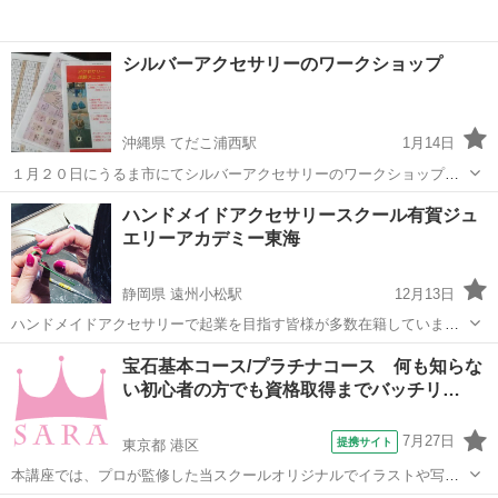
シルバーアクセサリーのワークショップ
沖縄県 てだこ浦西駅
1月14日
１月２０日にうるま市にてシルバーアクセサリーのワークショップや
ります。 場所はうるま市石川高校の隣にライス88という弁当屋さんの
沖縄
うるま市
てだこ浦西駅
彫金
ハンドメイドアクセサリースクール有賀ジュ
二階の伊藝設備工業さんになります。 その通りの近くにはsun sunさ
エリーアカデミー東海
んのお店も近くに...
静岡県 遠州小松駅
12月13日
ハンドメイドアクセサリーで起業を目指す皆様が多数在籍していま
す。作り方を学べるだけで無く、ホームページ制作など起業に必要な
静岡
浜松市
遠州小松駅
彫金
ハンドメイド
宝石基本コース/プラチナコース 何も知らな
スキルを全て学べます 月間出席日数は決まりが無く登校したら登校し
い初心者の方でも資格取得までバッチリ…
ただけ得をするシステムです たくさん...
7月27日
提携サイト
東京都 港区
本講座では、プロが監修した当スクールオリジナルでイラストや写真
も添えた分かりやすいテキスト使用しています。 そのため、全く知識