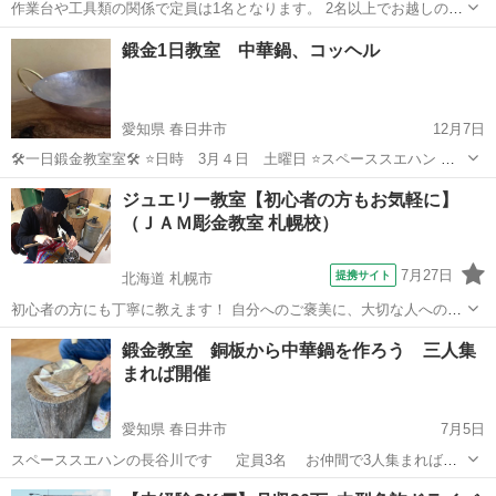
作業台や工具類の関係で定員は1名となります。 2名以上でお越しの場
合は、1人ずつになります。 画像のような2mm幅のシンプルなリング1
茨城
牛久市
彫金
リング
鍛金1日教室 中華鍋、コッヘル
個で、 2時間¥3500 ペアリングの場合 3時間¥6000 地金や工具等の値上
が...
愛知県 春日井市
12月7日
🛠️一日鍛金教室室🛠️ ⭐️日時 3月４日 土曜日 ⭐️スペーススエハン 愛
知県春日井市篠木町1ー26 Instagram ＠suehan218 ⭐️時間 9時半〜16
愛知
春日井市
彫金
真鍮
ジュエリー教室【初心者の方もお気軽に】
時 (終わり次第なので最長でも16時終了予定) ...
（ＪＡＭ彫金教室 札幌校）
7月27日
提携サイト
北海道 札幌市
初心者の方にも丁寧に教えます！ 自分へのご褒美に、大切な人へのプ
レゼントに、自分だけのオリジナルジュエリーを製作してみません
北海道
札幌市
彫金
鍛金教室 銅板から中華鍋を作ろう 三人集
か？ 自宅で使わなくなったジュエリーのリメイクもＯＫ！！物創りの
まれば開催
楽しさを体験してみてください。
愛知県 春日井市
7月5日
スペーススエハンの長谷川です 定員3名 お仲間で3人集まれば…
カナデさんと予定を合わせてスペーススエハンにて開催 9時半から15
愛知
春日井市
彫金
真鍮