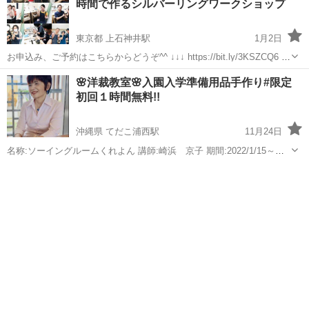
時間で作るシルバーリングワークショップ
東京都 上石神井駅
1月2日
お申込み、ご予約はこちらからどうぞ^^ ↓↓↓ https://bit.ly/3KSZCQ6 不
器用、初心者大歓迎！ 基本を学びながらあなただけのオリジナルリン
東京
練馬区
上石神井駅
彫金
リング
🌸洋裁教室🌸入園入学準備用品手作り#限定
グがつくれます！ ※1個必ず完成保証！ ...
初回１時間無料!!
沖縄県 てだこ浦西駅
11月24日
名称:ソーイングルームくれよん 講師:崎浜 京子 期間:2022/1/15～
2022/3/12 時間:毎週土曜日 午後１時～５時 場所:名護市役所前 ピザ
沖縄
名護市
てだこ浦西駅
彫金
ロックミシン
パルコ2階 受講料:初回１時間無料、２時間めから１時間あたり...