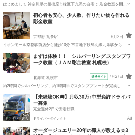
はじめまして 神奈川県の相模原市緑区下九沢の自宅で 彫金教室を開催
しています。 予約サイト https://tol-app.jp/s/atelierlilija Instagram
神奈川
相模原市
橋本駅
彫金
真鍮
初心者も安心、少人数、作りたい物を作れる
https://w...
彫金教室
京都府 九条駅
6月2日
イオンモール京都駅前店から徒歩10分 市営地下鉄烏丸線九条駅から徒
歩10分 市バス九条車庫前から徒歩5分 手ぶらでOK！ エプロン、筆記
京都
京都市
九条駅
彫金
少人数
まずは体験！！ シルバーリング,スタンプワ
用具、ご用意しています。 工具も無料でご使用頂けます。 レッスン料
ーク教室（ＪＡＭ彫金教室 札幌校）
¥3500 （作品...
7月27日
提携サイト
北海道 札幌市
約2時間でシルバーリング、約1時間半でスタンププレートが完成しま
す！ 10：00～20：00までお好きな時間にご予約！ 親しみやすい教室
北海道
札幌市
彫金
【未経験OK🚚】月収30万↑中型免許ドライバ
です。
ー募集
完全週休2日で安定転職
Ad
ドライバーダイレクト
オーダージュエリー20年の職人が教える☆3