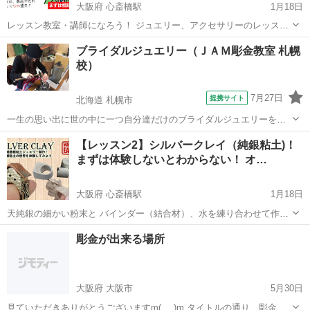
大阪府 心斎橋駅
1月18日
レッスン教室・講師になろう！ ジュエリー、アクセサリーのレッスン
を開催しています。 Tesoro実店舗（大阪/東京）で、教室やレッスン、
大阪
大阪市
心斎橋駅
彫金
レッスン
ブライダルジュエリー（ＪＡＭ彫金教室 札幌
おもしろくためになるようなレクチャーをしてくれる方を募集してい
校）
ます。 ...
7月27日
提携サイト
北海道 札幌市
一生の思い出に世の中に一つ自分達だけのブライダルジュエリーを製
作してみませんか？ デザインから大まかな部分をお二人で製作して頂
北海道
札幌市
彫金
【レッスン2】シルバークレイ（純銀粘土)！
き、納期までに細部は責任を持って仕上げさせて頂きます。 （製作日
まずは体験しないとわからない！ オ…
数はデザインによって異なりますが...
大阪府 心斎橋駅
1月18日
天純銀の細かい粉末と バインダー（結合材）、水を練り合わせて作っ
た粘土状の新しい金属素材 です。 粘土造形の感 覚で作品を成形し、
大阪
大阪市
心斎橋駅
彫金
粘土
彫金が出来る場所
乾燥、焼成することで、”やわらかい”粘土が、”固い” 金属に変化しま
す。 やわらかく、伸びが良...
大阪府 大阪市
5月30日
見ていただきありがとうございますm(_ _)m タイトルの通り、彫金で