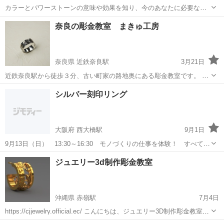
カラーとパワーストーンの意味や効果を知り、今のあなたに必要なパ
ワーストーンでオリジナルブレスを作成します。 仕事・恋愛・金運
北海道
札幌市
彫金
奈良の彫金教室 まきゅ工房
UP…天然石のもつエネルギーがあなたの運勢を好転させてくれま
す！！ カラーセラピストの方の、プラ...
奈良県 近鉄奈良駅
3月21日
近鉄奈良駅から徒歩３分、古い町家の路地奥にある彫金教室です。 初
心者の方も、経験者の方も、楽しんで作ってもらえるように 少人数
奈良
奈良市
近鉄奈良駅
彫金
工房
シルバー刻印リング
で、お一人お一人に合ったご指導をさせていただいております。 少し
でも彫金にご興味をもって頂け...
大阪府 西大橋駅
9月1日
9月13日（日） 13:30～16:30 モノづくりの仕事を体験！ すべての
ジュエリー制作の基本となるアイテムのシルバーリング。初めてチャ
大阪
大阪市
西大橋駅
彫金
リング
ジュエリー3d制作彫金教室
レンジする人にぴったりの実習です。 模様を打ち込んで世界に一つ
だけのリングを制作しまし...
沖縄県 赤嶺駅
7月4日
https://cjjewelry.official.ec/ こんにちは、ジュエリー3D制作彫金教室の
エキスパートです。私たち教室では、最新の3D技術を活用し、ジュエ