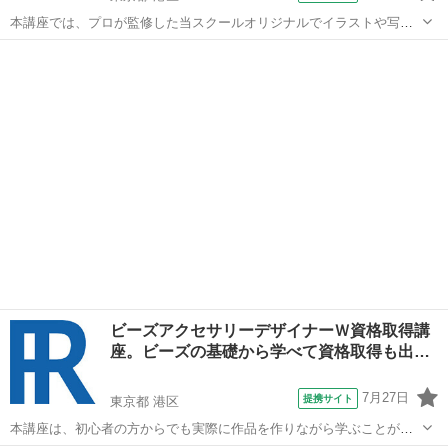
本講座では、プロが監修した当スクールオリジナルでイラストや写真
も添えた分かりやすいテキスト使用しています。 そのため、全く知識
東京
港区
彫金
が無い方からでも問題なく学ぶことができます。 プラチナコースの場
合、ご卒業と同時に資格が取得でき、...
ビーズアクセサリーデザイナーＷ資格取得講
座。ビーズの基礎から学べて資格取得も出…
7月27日
提携サイト
東京都 港区
本講座は、初心者の方からでも実際に作品を作りながら学ぶことがで