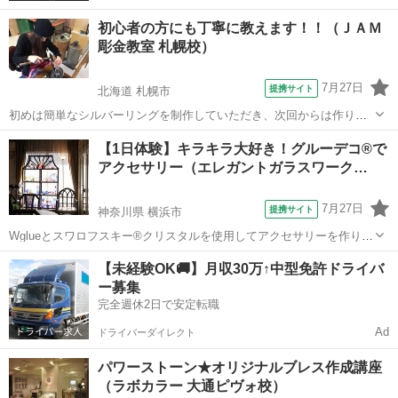
初心者の方にも丁寧に教えます！！（ＪＡＭ
彫金教室 札幌校）
7月27日
提携サイト
北海道 札幌市
初めは簡単なシルバーリングを制作していただき、次回からは作りた
いジュエリーを制作して頂きます。 自宅で使わなくなったジュエリー
北海道
札幌市
彫金
【1日体験】キラキラ大好き！グルーデコ®で
をリメイクしたり、物創りの楽しさを体験してみてください。
アクセサリー（エレガントガラスワーク…
7月27日
提携サイト
神奈川県 横浜市
Wglueとスワロフスキー®クリスタルを使用してアクセサリーを作りま
す。
神奈川
横浜市
彫金
【未経験OK🚚】月収30万↑中型免許ドライバ
ー募集
完全週休2日で安定転職
Ad
ドライバーダイレクト
パワーストーン★オリジナルブレス作成講座
（ラボカラー 大通ピヴォ校）