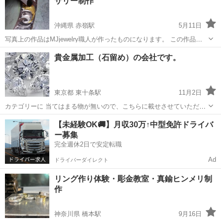
サリー制作
す！！ カラーセラピストの方の、プラ...
沖縄県 赤嶺駅
5月11日
写真上の作品はMJjewelry職人が作ったものになります。 この作品は
全てロレックスのケースとベルトを掘りました。 日本国内には数十名
沖縄
糸満市
赤嶺駅
彫金
彫り
貴金属加工（石留め）の会社です。
時計を彫金職人はいらっしゃるので、沖縄県内一人しかいないかも
修理作るのは非常に簡単で...
東京都 東十条駅
11月2日
カテゴリーに 当てはまる物が無いので、こちらに載せさせていただき
ました。 当方、東京都北区です。「見習いを募集（経験者も可）」し
東京
北区
東十条駅
彫金
カテゴリー
【未経験OK🚚】月収30万↑中型免許ドライバ
ています。 石留めに興味がある方、 専門学校で学ぼうと考えている
ー募集
方、 実際の現場に飛び込んで技術...
完全週休2日で安定転職
Ad
ドライバーダイレクト
リング作り体験・彫金教室・真鍮ヒンメリ制
作
神奈川県 橋本駅
9月16日