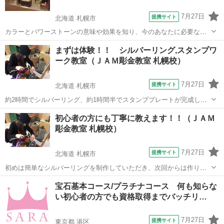
7月27日
提携サイト
北海道 札幌市
カラーとパワーストーンの意味や効果を知り、今のあなたに必要なパ
ワーストーンでオリジナルブレスを作成します。 仕事・恋愛・金運
北海道
札幌市
彫金
まずは体験！！ シルバーリング,スタンプワ
UP…天然石のもつエネルギーがあなたの運勢を好転させてくれま
ーク教室（ＪＡＭ彫金教室 札幌校）
す！！ カラーセラピストの方の、プラ...
7月27日
提携サイト
北海道 札幌市
約2時間でシルバーリング、約1時間半でスタンププレートが完成しま
す！ 10：00～20：00までお好きな時間にご予約！ 親しみやすい教室
北海道
札幌市
彫金
初心者の方にも丁寧に教えます！！（ＪＡＭ
です。
彫金教室 札幌校）
7月27日
提携サイト
北海道 札幌市
初めは簡単なシルバーリングを制作していただき、次回からは作りた
いジュエリーを制作して頂きます。 自宅で使わなくなったジュエリー
北海道
札幌市
彫金
宝石基本コース/プラチナコース 何も知らな
をリメイクしたり、物創りの楽しさを体験してみてください。
い初心者の方でも資格取得までバッチリ…
7月27日
提携サイト
東京都 港区