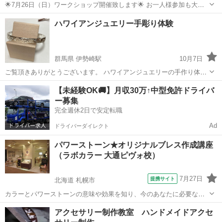
🌟7月26日（日）ワークショップ開催致します🌟 お一人様参加も大歓
迎🤗🤗🤗！ おやつ🍘飲み物🍻ご自由に持ち込みOK🥰 楽しくおしゃべ
沖縄
石垣市
彫金
レジン
ハワイアンジュエリー手彫り体験
りしながら作品つくりしましょう🌸 ・制作品 トレー1個&ウッドキー
ホルダー1個...
群馬県 伊勢崎駅
10月7日
ご覧頂きありがとうございます。 ハワイアンジュエリーの手作り体験
が出来る工房Remix(リミックス)と申します。 ペンダント、指輪、バ
群馬
伊勢崎市
伊勢崎駅
彫金
彫り
【未経験OK🚚】月収30万↑中型免許ドライバ
ングル（オープンタイプ） の中からお選び頂けます。 手彫りの練習を
ー募集
して頂き作品に彫り...
完全週休2日で安定転職
Ad
ドライバーダイレクト
パワーストーン★オリジナルブレス作成講座
（ラボカラー 大通ピヴォ校）
7月27日
提携サイト
北海道 札幌市
カラーとパワーストーンの意味や効果を知り、今のあなたに必要なパ
ワーストーンでオリジナルブレスを作成します。 仕事・恋愛・金運
北海道
札幌市
彫金
アクセサリー制作教室 ハンドメイドアクセ
UP…天然石のもつエネルギーがあなたの運勢を好転させてくれま