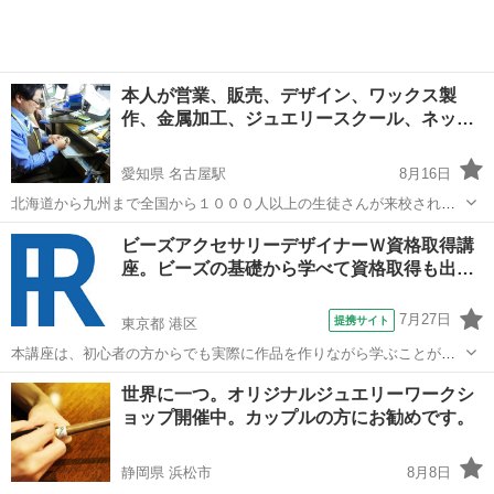
本人が営業、販売、デザイン、ワックス製
作、金属加工、ジュエリースクール、ネッ
ト…
愛知県 名古屋駅
8月16日
北海道から九州まで全国から１０００人以上の生徒さんが来校され１
８Ｋでのジュエリーリングを製作しています。美大、彫金学校では学
愛知
名古屋市
名古屋駅
彫金
美大
ビーズアクセサリーデザイナーＷ資格取得講
べない宝飾の製造、合理的なスピードがスクールになっていますので
座。ビーズの基礎から学べて資格取得も出…
是非体験コースから参加してください。 ...
7月27日
提携サイト
東京都 港区
本講座は、初心者の方からでも実際に作品を作りながら学ぶことがで
きます。自社開発の教材で初心者の方にもわかりやすい教材で丁寧に
東京
港区
彫金
世界に一つ。オリジナルジュエリーワークシ
学習を進めていくことができます。ぜひこの機会に資料請求をしてみ
ョップ開催中。カップルの方にお勧めです。
てください。ビーズ以外にも多数の講座を...
静岡県 浜松市
8月8日