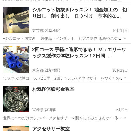
使う機会が揃っているレンタルスペースがないか探していますm(_ _)m
大阪
大阪市
彫金
シルエット切抜きレッスン！ 地金加工の 切
希望は、大阪、週末もやっている、値段が高すぎない ですm(_ _)m 知
り出し 削り出し ロウ付け 基本的な…
って...
東京都 浅草橋駅
10月19日
■シルエット切抜き 製作品 ; ペンダント ピアス制作 ①鳥や馬など
の動物のシルエット(紙)を板に貼り付け、図柄に沿って、糸鋸を使って
東京
台東区
浅草橋駅
彫金
糸鋸
2回コース 手軽に造形できる！ ジュエリーワ
切り抜いていきます。 ②切り抜いた板を整えて、丸カンをロウ付けす
ックス製作の体験レッスン！2日間 …
れば、...
東京都 浅草橋駅
10月19日
ワックス体験コース（2日間、2回レッスン) アクセサリーをつくるのは
銀板から切り出したり削りだしたり始めるのに費用や場所音の問題い
東京
台東区
浅草橋駅
彫金
文字
お気軽体験彫金教室
ろいろあってなかなか躊躇してしまうかもしれません。手軽に造形で
き、ある程度の工具で家でも...
宮崎県 宮崎駅
6月9日
世界に１つだけのシルバーアクセサリーを製作してみませんか？ 体験
レッスンなら1アイテム製作が受講料・材料費など含み1万円で作れち
宮崎
宮崎市
宮崎駅
彫金
カップル
アクセサリー教室
ゃいます。。 2日間通って頂きますが 1回目はデザインから原型製作。