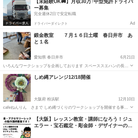
【未経験OK🚚】月収30万↑中型免許ドライバ
時 一日鍛金教室⚒⚒ 27センチの銅板を鎚で打ちながら 銅の中華鍋を
ー募集
つくります取...
完全週休2日で安定転職
Ad
ドライバーダイレクト
鍛金教室 ７月１６日土曜 春日井市 あ
と１名
愛知県 春日井市
6月21日
いろんなワークショップを企画しております スペーススエハンの長谷
川です 第４回鍛金教室開催決定 定員3名 あと１名 ７月１６日
愛知
春日井市
彫金
真鍮
しめ縄アレンジ12/18開催
（土） 9時半から16時 一日鍛金教室⚒⚒ 27センチの銅板を鎚で打ち
ながら 銅の中華鍋...
大阪府 粉浜駅
12月10日
cafeねんりん さまで しめ縄づくりのワークショップを開催する事に
なりました😊 1年の締めくくりにぜひ一緒に、楽しい時間を過ごしま
大阪
大阪市
粉浜駅
彫金
しめ縄
【大阪】レッスン教室・講師になろう！ジュ
しょう💕 cafe.nenrin しめ縄づくりw.s. 募集開始しました〜！！！ お
エラー・宝石鑑定・彫金師・デザイナーの…
子さ...