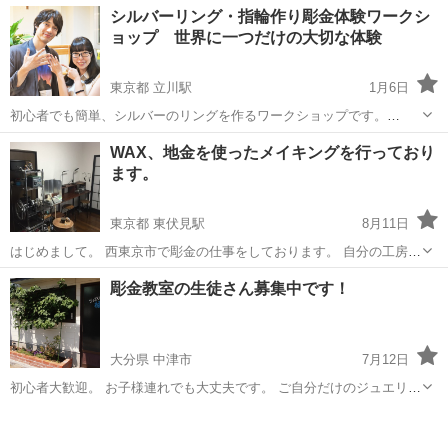
東京
港区
彫金
シルバーリング・指輪作り彫金体験ワークシ
が無い方からでも問題なく学ぶことができます。 プラチナコースの場
ョップ 世界に一つだけの大切な体験
合、ご卒業と同時に資格が取得でき、...
東京都 立川駅
1月6日
初心者でも簡単、シルバーのリングを作るワークショップです。
□1mm シルバーの指輪（リング）コース（3000円〜） ・１mm の銀線
東京
立川市
立川駅
彫金
リング
WAX、地金を使ったメイキングを行っており
をねじりながらリングを作ったりシンプルなリングを作ったり一部を
ます。
叩いて仕上げます ...
東京都 東伏見駅
8月11日
はじめまして。 西東京市で彫金の仕事をしております。 自分の工房に
て少人数でアクセサリー作りをお教え出来ればと思っております。 日
東京
西東京市
東伏見駅
彫金
WAX
彫金教室の生徒さん募集中です！
程は水、木、日曜日で10~17時くらいを目安にしていただければと思
っております。 時間は１回3...
大分県 中津市
7月12日
初心者大歓迎。 お子様連れでも大丈夫です。 ご自分だけのジュエリー
を作ってみませんか。 ※宝飾の経験は無いが、オリジナルでジュエリ
大分
中津市
彫金
手ぶら
ーを作ってみたい ※自分のペースで楽しくジュエリー製作をしてみた
い ※将来自...