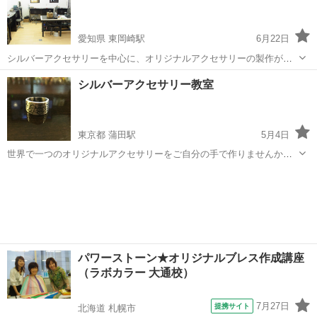
ってみたい方⇒ ...
愛知県 東岡崎駅
6月22日
シルバーアクセサリーを中心に、オリジナルアクセサリーの製作がで
きます。 月4回の月謝コース、体験教室、マリッジコースがありま
愛知
岡崎市
東岡崎駅
彫金
月謝
シルバーアクセサリー教室
す。 店舗ではイミテーションアクセサリーからジュエリーまで幅広く
販売しております。 アクセ...
東京都 蒲田駅
5月4日
世界で一つのオリジナルアクセサリーをご自分の手で作りませんか？
蒲田の『遊びBar Tenderness』で月に一度、シルバーアクセサリー教
東京
大田区
蒲田駅
彫金
銀粘土
室を開催しております。 料金は銀粘土9g（リングなど充分に作れま
す）+飲み放題が...
パワーストーン★オリジナルブレス作成講座
（ラボカラー 大通校）
7月27日
提携サイト
北海道 札幌市