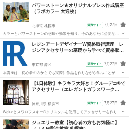
きます。自社開発の教材で初心者の方にもわかりやすい教材で丁寧に
東京
港区
彫金
パワーストーン★オリジナルブレス作成講座
学習を進めていくことができます。ぜひこの機会に資料請求をしてみ
（ラボカラー 大通校）
てください。ビーズ以外にも多数の講座を...
7月27日
提携サイト
北海道 札幌市
カラーとパワーストーンの意味や効果を知り、今のあなたに必要なパ
ワーストーンでオリジナルブレスを作成します。 仕事・恋愛・金運
北海道
札幌市
彫金
レジンアートデザイナーW資格取得講座 レ
UP…天然石のもつエネルギーがあなたの運勢を好転させてくれま
ジンアクセサリーの基礎から学べて資格取…
す！！ カラーセラピストの方の、プラ...
7月27日
提携サイト
東京都 港区
本講座は、初心者の方からでも実際に作品を作りながら学ぶことがで
きます。自社開発の教材で初心者の方にもわかりやすい教材で丁寧に
東京
港区
彫金
【1日体験】キラキラ大好き！グルーデコ®で
学習を進めていくことができます。ぜひこの機会に資料請求をしてみ
アクセサリー（エレガントガラスワーク…
てください。レジン以外にも多数の講座を...
7月27日
提携サイト
神奈川県 横浜市
Wglueとスワロフスキー®クリスタルを使用してアクセサリーを作りま
す。
神奈川
横浜市
彫金
ジュエリー教室【初心者の方もお気軽に】
（ＪＡＭ彫金教室 札幌校）