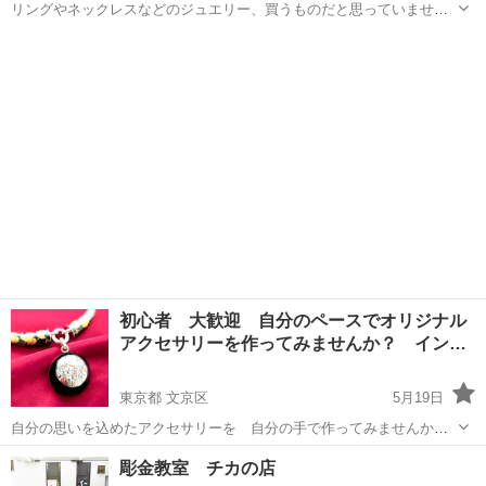
リングやネックレスなどのジュエリー、買うものだと思っていません
か？ 実は作り方次第で、どなたでもイメージしたカタチをカンタンに
静岡
浜松市
彫金
カップル
作ることができるんです。 毎日身につけるジュエリーを自分の手でつ
くるワークショップを随時開催してお...
初心者 大歓迎 自分のペースでオリジナル
アクセサリーを作ってみませんか？ イン…
東京都 文京区
5月19日
自分の思いを込めたアクセサリーを 自分の手で作ってみませんか？
アクセサリーを作るには いろいろな方法があります。 どんな方法で
東京
文京区
彫金
クレイ
彫金教室 チカの店
作っても 自分だけのアクセサリーができます。 とりあえず何かを作