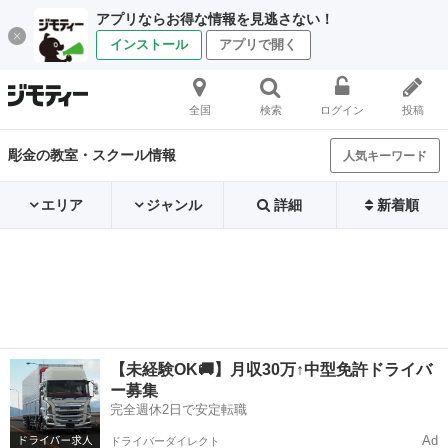
アプリならお得な情報を見逃さない！
インストール
アプリで開く
全国
検索
ログイン
投稿
彫金の教室・スクール情報
人気キーワード
エリア
ジャンル
詳細
新着順
【未経験OK🚚】月収30万↑中型免許ドライバ
ー募集
完全週休2日で安定転職
Ad
ドライバーダイレクト