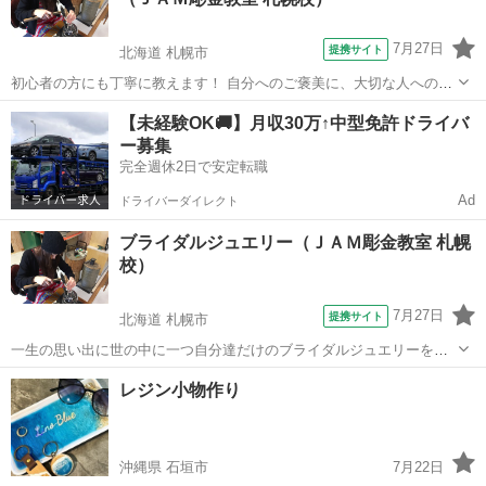
7月27日
提携サイト
北海道 札幌市
初心者の方にも丁寧に教えます！ 自分へのご褒美に、大切な人へのプ
レゼントに、自分だけのオリジナルジュエリーを製作してみません
北海道
札幌市
彫金
【未経験OK🚚】月収30万↑中型免許ドライバ
か？ 自宅で使わなくなったジュエリーのリメイクもＯＫ！！物創りの
ー募集
楽しさを体験してみてください。
完全週休2日で安定転職
Ad
ドライバーダイレクト
ブライダルジュエリー（ＪＡＭ彫金教室 札幌
校）
7月27日
提携サイト
北海道 札幌市
一生の思い出に世の中に一つ自分達だけのブライダルジュエリーを製
作してみませんか？ デザインから大まかな部分をお二人で製作して頂
北海道
札幌市
彫金
レジン小物作り
き、納期までに細部は責任を持って仕上げさせて頂きます。 （製作日
数はデザインによって異なりますが...
沖縄県 石垣市
7月22日