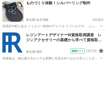
沖縄
糸満市
赤嶺駅
彫金
ものづくり体験！シルバーリング制作
リー制作を革新しています。 🌟 3D技術の取り入れ方とそ...
東京都 祐天寺駅
4月26日
目黒区中町にある ジュエリー制作のアトリエ リフールです。 ジュエ
リー、アクセサリー制作に 興味がある方向けに、 短時間で制作プチ体
東京
目黒区
祐天寺駅
彫金
リング
レジンアートデザイナーW資格取得講座 レ
験出来る オリジナル シルバーリング制作体験コースを 始めました。
ジンアクセサリーの基礎から学べて資格取…
制作時間は60〜90分...
7月27日
提携サイト
東京都 港区
本講座は、初心者の方からでも実際に作品を作りながら学ぶことがで
きます。自社開発の教材で初心者の方にもわかりやすい教材で丁寧に
東京
港区
彫金
学習を進めていくことができます。ぜひこの機会に資料請求をしてみ
てください。レジン以外にも多数の講座を...