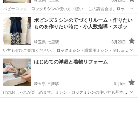
埼玉県 七里駅
6月20日
ベビーロック
ロックミシン
の使い方・縫い… この講習会は、
ロック
ミシン
の糸のかけ方、…
埼玉
さいたま市
七里駅
洋裁
ロックミシン
ボビンズミシンのてづくりルーム・作りたい
ものを作りたい時に・小人数指導・スポッ…
埼玉県 七里駅
6月20日
い方もぜひご参加ください。
ロックミシン
・職業用ミシン・刺しゅう
ミシンもご…
埼玉
さいたま市
七里駅
洋裁
ロックミシン
はじめての洋裁と着物リフォーム
埼玉県 三郷駅
6月5日
けのおしゃれが楽しめます。ミシン・
ロックミシン
の使い方も基本か
らお教えいたします…
埼玉
三郷市
三郷駅
洋裁
ひろこ