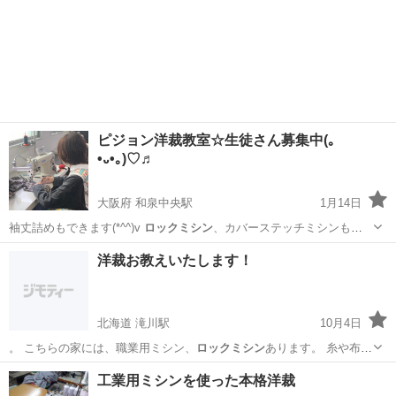
ピジョン洋裁教室☆生徒さん募集中(｡
•᎑•｡)♡♬
大阪府 和泉中央駅
1月14日
袖丈詰めもできます(*^^)v
ロックミシン
、カバーステッチミシンもあ
るので、…
大阪
岸和田市
和泉中央駅
洋裁
リメイク
洋裁お教えいたします！
北海道 滝川駅
10月4日
。 こちらの家には、職業用ミシン、
ロックミシン
あります。 糸や布は
ご自身でご用…
北海道
砂川市
滝川駅
洋裁
ロックミシン
工業用ミシンを使った本格洋裁