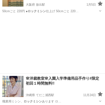
大阪府 放出駅
1月5日
50cmごと 220円 ●
ロックミシン
仕上げ 50cmごと 220…
大阪
大阪市
放出駅
ものづくり
ロックミシン
🌸洋裁教室🌸入園入学準備用品手作り#限定
初回１時間無料!!
沖縄県 てだこ浦西駅
11月24日
職業用ミシン、
ロックミシン
あります ロ…