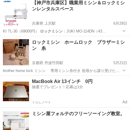
【神戸市兵庫区】職業用ミシン＆ロックミシ
ンレンタルスペース
兵庫県 上沢駅
6月29日
KI TL-30（69000円）
ロックミシン
：JUKI MO-114DN（43…
兵庫
神戸市
上沢駅
洋裁
ロックミシン
ロックミシン ホームロック ブラザーミシ
ン 糸
京都府 丹波竹田駅
5月21日
brother home lock ミシン 専用ミシン糸付き 祖母から譲り受けたも
のです。 少しほこり汚れがあります。 通電の確認、針が動くことは確
京都
福知山市
丹波竹田駅
ものづくり
ロックミシン
MacBook Air 13インチ 0円
認済みです。 専用のミシン糸大を15本付きです。 (内12本は新品未...
抽選でプレゼント！応募は1分
Ad
くらしノート
ミシン屋フォルテのフリーソーイング教室。