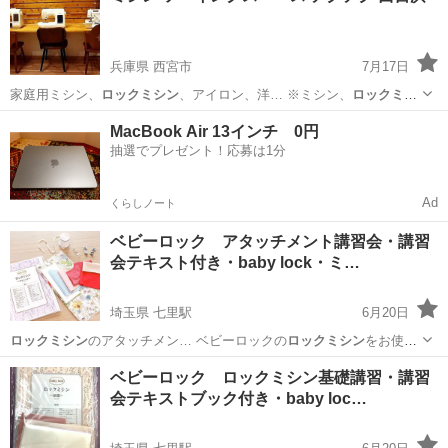
兵庫県 西宮市
7月17日
家庭用ミシン、
ロックミシン
、アイロン、洋… ※ミシン、
ロックミシ
ン
、アイロン、洋… ・オーバー
ロックミシン
JUKI…
兵庫
西宮市
洋裁
ソーイング
MacBook Air 13インチ 0円
抽選でプレゼント！応募は1分
Ad
くらしノート
ベビーロック アタッチメント講習会・講習
会テキスト付き・baby lock・ミ…
埼玉県 七里駅
6月20日
ロックミシン
のアタッチメン… ベビーロックの
ロックミシン
をお使い
の方で…
埼玉
さいたま市
七里駅
洋裁
ロックミシン
ベビーロック ロックミシン基礎講習・講習
会テキストブック付き・baby loc…