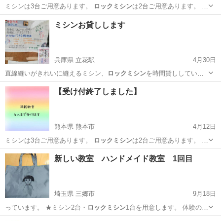
ミシンは3台ご用意あります。
ロックミシン
は2台ご用意あります。 使
いなれ…
熊本
熊本市
ものづくり
プロフィール
ミシンお貸しします
兵庫県 立花駅
4月30日
直線縫いがきれいに縫えるミシン、
ロックミシン
を時間貸ししていま
す。１時間600…
兵庫
尼崎市
立花駅
手芸
【受け付終了しました】
熊本県 熊本市
4月12日
ミシンは3台ご用意あります。
ロックミシン
は2台ご用意あります。 使
いなれ…
熊本
熊本市
ものづくり
プロフィール
新しい教室 ハンドメイド教室 1回目
埼玉県 三郷市
9月18日
っています。 ★ミシン2台・
ロックミシン
1台を用意します。 体験の
後…
埼玉
三郷市
ものづくり
ハンドメイド