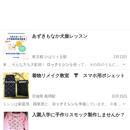
あずきもなか犬服レッスン
東京都 ひばりヶ丘駅
2月13日
来… そんな方も大歓迎！
ロックミシン
を使って、 その日のうちに愛
犬に…
東京
西東京市
ひばりヶ丘駅
洋裁
プロフィール
着物リメイク教室 👘 スマホ用ポシェット
宮城県 船岡駅
10月15日
ミシンは家庭用、職業用と、
ロックミシン
を準備しています。 ※各種
ミシン…
宮城
角田市
船岡駅
洋裁
リメイク
入園入学に手作りスモック製作しませんか？