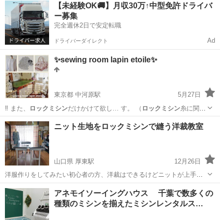
神奈川
茅ヶ崎市
辻堂駅
洋裁
ロックミシン
【未経験OK🚚】月収30万↑中型免許ドライバ
ー募集
完全週休2日で安定転職
Ad
ドライバーダイレクト
✨sewing room lapin etoile✨
東京都 中河原駅
5月27日
‼️ また、
ロックミシン
だけかけて欲し… す。 （
ロックミシン
糸に関し
まして… ※裁断のみ、
ロックミシン
のみの方 …
東京
府中市
中河原駅
洋裁
レッスン
ニット生地をロックミシンで縫う洋裁教室
山口県 厚東駅
12月26日
洋服作りをしてみたい初心者の方、洋裁はできるけどニットが上手く
縫えない方、市販の服が合わない方、ニットソーイング教室で趣味を
山口
宇部市
厚東駅
洋裁
ロックミシン
アネモイソーイングハウス 千葉で数多くの
広げませんか？ ニットソーイングとはカットソーの事です。伸縮する
種類のミシンを揃えたミシンレンタルス…
生地を縫うのは難しいと思われが...