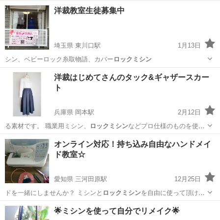
沖縄
名護市
てだこ浦西駅
彫金
ロックミシン
洋裁教室生徒募集中
埼玉県 東川口駅
1月13日
シン、ベビーロック糸取物語、カバー
ロックミシン
埼玉
川口市
東川口駅
洋裁
1級
洋裁はじめてさんのタック&ギャザースカー
ト
兵庫県 岡本駅
2月12日
る素材です。 職業用ミシン、
ロックミシン
などプロ仕様のものを使え
るからきれ…
兵庫
神戸市
岡本駅
洋裁
ロックミシン
オンライン対応！持ち込み自由なハンドメイ
ド教室☆
愛知県 三河田原駅
12月25日
ドを一緒にしませんか？ ミシンと
ロックミシン
を自由に使って頂けま
す。 型紙を…
愛知
豊橋市
三河田原駅
洋裁
ハンドメイド
🌟ミシンを使って自分でリメイク🌟