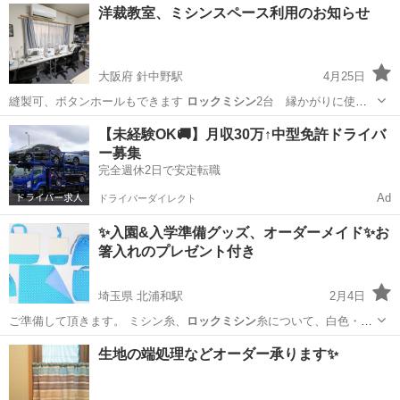
熊本
熊本市
洋裁
プロフィール
洋裁教室、ミシンスペース利用のお知らせ
大阪府 針中野駅
4月25日
縫製可、ボタンホールもできます
ロックミシン
2台 縁かがりに使用
クオリテ…
大阪
大阪市
針中野駅
洋裁
リメイク
【未経験OK🚚】月収30万↑中型免許ドライバ
ー募集
完全週休2日で安定転職
Ad
ドライバーダイレクト
✨入園&入学準備グッズ、オーダーメイド✨お
箸入れのプレゼント付き
埼玉県 北浦和駅
2月4日
ご準備して頂きます。 ミシン糸、
ロックミシン
糸について、白色・黒
色で宜しければ…
埼玉
さいたま市
北浦和駅
手芸
ロックミシン
生地の端処理などオーダー承ります✨