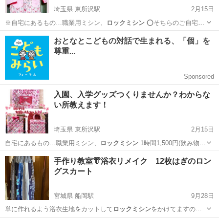
埼玉県 東所沢駅
2月15日
※自宅にあるもの…職業用ミシン、
ロックミシン
⭕️そちらのご自宅に
て作成…交…
埼玉
所沢市
東所沢駅
洋裁
ロックミシン
入園、入学グッズつくりませんか？わからな
い所教えます！
埼玉県 東所沢駅
2月15日
自宅にあるもの…職業用ミシン、
ロックミシン
1時間1,500円(飲み物付
き)…
埼玉
所沢市
東所沢駅
洋裁
ロックミシン
手作り教室👘浴衣リメイク 12枚はぎのロン
グスカート
宮城県 船岡駅
9月28日
単に作れるよう浴衣生地をカットして
ロックミシン
をかけてますの
で、ミシン初心者の方…