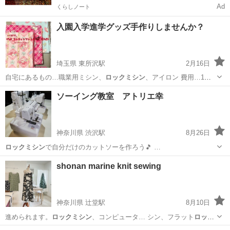
Ad
くらしノート
入園入学進学グッズ手作りしませんか？
埼玉県 東所沢駅
2月16日
自宅にあるもの…職業用ミシン、
ロックミシン
、アイロン 費用…1時
間1,500…
埼玉
所沢市
東所沢駅
洋裁
ロックミシン
ソーイング教室 アトリエ幸
神奈川県 渋沢駅
8月26日
ロックミシン
で自分だけのカットソーを作ろう🎵 …
神奈川
秦野市
渋沢駅
洋裁
アトリエ
shonan marine knit sewing
神奈川県 辻堂駅
8月10日
進められます。
ロックミシン
、コンピュータ… シン、フラット
ロック
ミシン
を使用していま… す。(
ロックミシン
初めての方でも…