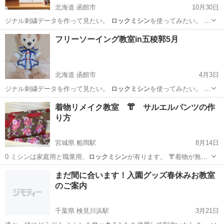
北海道 函館市
10月30日
ジナル刺繍データを作って見たい。
ロックミシン
を使ってみたい。 型
紙の作り方から…
北海道
函館市
洋裁
フリーソーイング教室in五稜郭5月
北海道 函館市
4月3日
ジナル刺繍データを作って見たい。
ロックミシン
を使ってみたい。 型
紙の作り方から…
北海道
函館市
その他
着物リメイク教室 👘 サルエルパンツの作
り方
宮城県 船岡駅
8月14日
0 ミシンは家庭用と職業用、
ロックミシン
が有ります。 👘着物が無い
方…
宮城
柴田郡
船岡駅
洋裁
浴衣
まだ間に合います！入園グッズ春休みお教室
のご案内
千葉県 検見川浜駅
3月21日