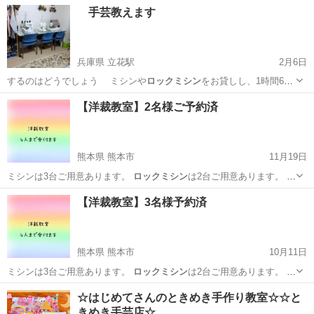
宮城
柴田郡
船岡駅
洋裁
浴衣
手芸教えます
兵庫県 立花駅
2月6日
するのはどうでしょう ミシンや
ロックミシン
をお貸しし、1時間600
円が基本で…
兵庫
尼崎市
立花駅
手芸
【洋裁教室】2名様ご予約済
熊本県 熊本市
11月19日
ミシンは3台ご用意あります。
ロックミシン
は2台ご用意あります。 使
いなれ…
熊本
熊本市
ものづくり
プロフィール
【洋裁教室】3名様予約済
熊本県 熊本市
10月11日
ミシンは3台ご用意あります。
ロックミシン
は2台ご用意あります。 使
いなれ…
熊本
熊本市
ものづくり
プロフィール
☆はじめてさんのときめき手作り教室☆☆と
きめき手芸店☆