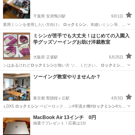
千葉県 安房鴨川駅
9月1日
業用ミシンを使用したい方向け』
ロックミシン
、本縫いミシン等、約
２０台を使えま…
千葉
鴨川市
安房鴨川駅
洋裁
ロックミシン
ミシンが苦手でも大丈夫！はじめての入園入
学グッズソーイングお助け洋裁教室
大阪府 正雀駅
6月25日
ンはあるけれど
ロックミシン
が無い方 ソ… ください。
ロックミシン
も糸は白か黒に…
大阪
吹田市
正雀駅
洋裁
ソーイング
ソーイング教室やりませんか？
東京都 聖蹟桜ヶ丘駅
4月3日
-j,DX5
ロックミシン
ベビーロック… ン#革漉き機#
ロックミシン
#カバ
ーステッ…
東京
多摩市
聖蹟桜ヶ丘駅
その他
ロックミシン
MacBook Air 13インチ 0円
抽選でプレゼント！応募は1分