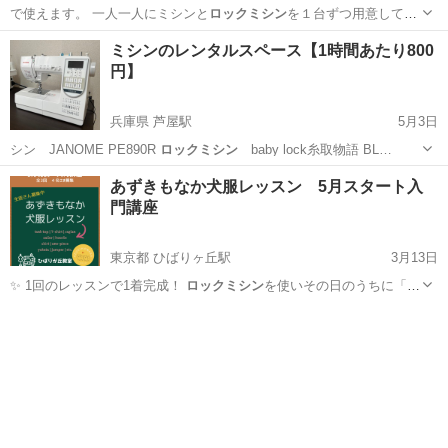
で使えます。 一人一人にミシンと
ロックミシン
を１台ずつ用意してい
ます。 まっ…
大阪
茨木市
総持寺駅
洋裁
ソーイング
ミシンのレンタルスペース【1時間あたり800
円】
兵庫県 芦屋駅
5月3日
シン JANOME PE890R
ロックミシン
baby lock糸取物語 BL…
兵庫
芦屋市
芦屋駅
洋裁
ロックミシン
あずきもなか犬服レッスン 5月スタート入
門講座
東京都 ひばりヶ丘駅
3月13日
✨ 1回のレッスンで1着完成！
ロックミシン
を使いその日のうちに「う
ちの子専用…
東京
西東京市
ひばりヶ丘駅
洋裁
講座