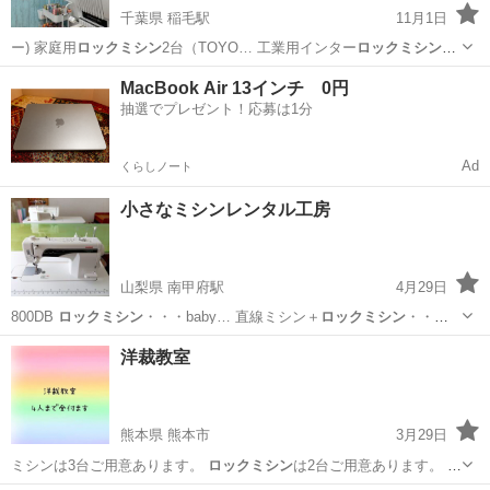
千葉県 稲毛駅
11月1日
ー) 家庭用
ロックミシン
2台（TOYO… 工業用インター
ロックミシン
（ペガサス） …
千葉
千葉市
稲毛駅
その他
ブラザー
MacBook Air 13インチ 0円
抽選でプレゼント！応募は1分
Ad
くらしノート
小さなミシンレンタル工房
山梨県 南甲府駅
4月29日
800DB
ロックミシン
・・・baby… 直線ミシン＋
ロックミシン
・・・1
時間1… ,200円
ロックミシン
＋カバーステッ…
山梨
甲府市
南甲府駅
その他
工房
洋裁教室
熊本県 熊本市
3月29日
ミシンは3台ご用意あります。
ロックミシン
は2台ご用意あります。 使
いなれ…