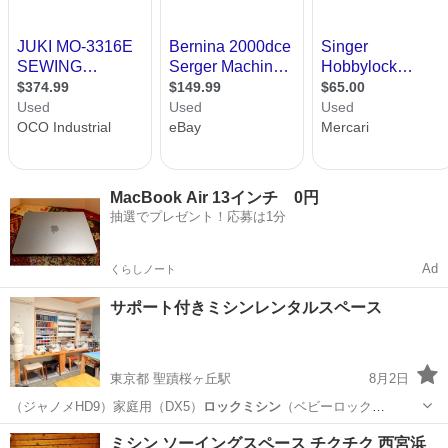
MacBook Air 13インチ 0円
抽選でプレゼント！応募は1分
Ad
くらしノート
サポート付きミシンレンタルスペース
東京都 聖蹟桜ヶ丘駅
8月2日
（ジャノメHD9）家庭用（DX5）
ロックミシン
（ベビーロック
BL69WJ）、カバ…
東京
多摩市
聖蹟桜ヶ丘駅
その他
ミシン ソーイングスペース チクチク 西宮浜