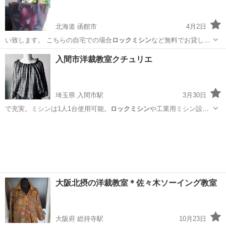
北海道 函館市
4月2日
い致します。 こちらの自宅での場合
ロックミシン
など無料でお貸し致
します。 午前午…
北海道
函館市
洋裁
入間市洋裁教室クチュリエ
埼玉県 入間市駅
3月30日
で充実。ミシンは1人1台使用可能。
ロックミシン
や工業用ミシン設置
してあるので、本…
埼玉
入間市
入間市駅
洋裁
大阪北摂の洋裁教室＊佐々木ソーイング教室
大阪府 総持寺駅
10月23日