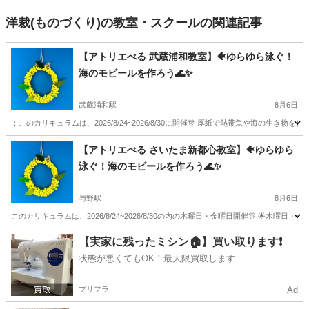
洋裁(ものづくり)の教室・スクールの関連記事
【アトリエべる 武蔵浦和教室】🐠ゆらゆら泳ぐ！
海のモビールを作ろう🌊✨
武蔵浦和駅
8月6日
：このカリキュラムは、2026/8/24~2026/8/30に開催🎊 厚紙で熱帯魚や海の生
埼玉
さいたま市
武蔵浦和駅
ものづくり
アトリエ
【アトリエべる さいたま新都心教室】🐠ゆらゆら
泳ぐ！海のモビールを作ろう🌊✨
与野駅
8月6日
このカリキュラムは、2026/8/24~2026/8/30の内の木曜日・金曜日開催🎊 🌟木曜日
埼玉
さいたま市
与野駅
ものづくり
モビール
【実家に残ったミシン🏠】買い取ります❗️
状態が悪くてもOK！最大限買取します
プリフラ
Ad