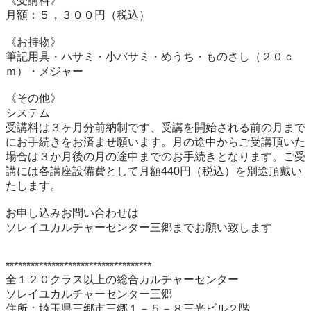
《受講料》

月額：５，３００円（税込）

《お持物》

筆記用具・ハサミ・小バサミ・めうち・ものさし（２０ｃ
ｍ）・メジャー

《その他》

システム

受講料は３ヶ月分前納制です、受講を開始される前の月まで
にお手続きをお済ませ願います。月の途中からご受講頂いた
場合は３か月後の月の途中までのお手続きとなります。ご受
講には各講座設備費として月額440円（税込）を別途頂戴い
たします。

お申し込みお問い合わせは

ソレイユカルチャーセンター三郷までお願い致します

***********************************

全１２０クラス以上の総合カルチャーセンター

ソレイユカルチャーセンター三郷

住所：埼玉県三郷市三郷１－５－８三光ビル２階
