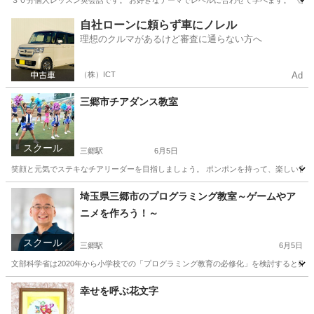
３０分個人レッスン英会話です。 お好きなテーマでレベルに合わせて学べます。 《講師》
埼玉
三郷市
三郷駅
英会話
個人
自社ローンに頼らず車にノレル
理想のクルマがあるけど審査に通らない方へ
（株）ICT
Ad
三郷市チアダンス教室
スクール
三郷駅
6月5日
笑顔と元気でステキなチアリーダーを目指しましょう。 ポンポンを持って、楽しい音楽に
埼玉
三郷市
三郷駅
その他
チアダンス
埼玉県三郷市のプログラミング教室～ゲームやア
ニメを作ろう！～
スクール
三郷駅
6月5日
文部科学省は2020年から小学校での「プログラミング教育の必修化」を検討すると発表
埼玉
三郷市
三郷駅
プログラミング
デジタル
幸せを呼ぶ花文字