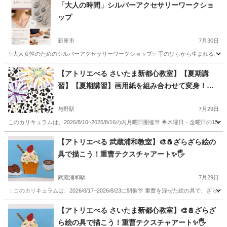
「大人の時間」シルバーアクセサリーワークショ
ップ
新座市
7月30日
✨大人女性のためのシルバーアクセサリーワークショップ✨ 手のひらから生まれる、 世
埼玉
新座市
ジュエリー
Instagram
【アトリエべる さいたま新都心教室】【夏期講
習】【夏期講習】画用紙を組み合わせて変身！パ
ッと変わる打ち上げ花火🎆
与野駅
7月29日
このカリキュラムは、2026/8/10~2026/8/16の内月曜日開催🎊 🌟木曜日・金曜日の1
埼玉
さいたま市
与野駅
ものづくり
アトリエ
【アトリエべる 武蔵浦和教室】🎨🧂ざらざら絵の
具で描こう！重曹テクスチャアート✨🖐️
武蔵浦和駅
7月29日
：このカリキュラムは、2026/8/17~2026/8/23に開催🎊 重曹を混ぜた絵の具で
埼玉
さいたま市
武蔵浦和駅
ものづくり
絵の具
【アトリエべる さいたま新都心教室】🎨🧂ざらざ
ら絵の具で描こう！重曹テクスチャアート✨🖐️