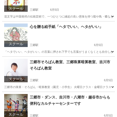
スクール
三郷駅
6月5日
花文字は中国発祥の伝統芸術で、一つひとつに縁起の良い意味を持つ龍や鳥・蝶などの吉
埼玉
三郷市
三郷駅
その他
花文字
心を贈る絵手紙「ヘタでいい、ヘタがいい」
スクール
三郷駅
6月5日
「ヘタでいい、ヘタがいい」の言葉に押され下手でも言葉がうまくなくとも自分しか描け
埼玉
三郷市
三郷駅
その他
絵手紙
三郷市そろばん教室、三郷珠算暗算教室、吉川市
そろばん教室
スクール
三郷駅
6月5日
三郷市の珠算・そろばん・暗算教室（園児・小学生） 火曜日クラス・金曜日クラス・土
埼玉
三郷市
三郷駅
その他
そろばん
三郷市・ダンス、吉川市・八潮市・越谷市からも
便利なカルチャーセンターです
スクール
三郷駅
6月5日