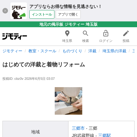
アプリならお得な情報を見逃さない！
インストール
アプリで開く
地元の掲示板 ジモティー 埼玉版
埼玉県
検索
ログイン
投稿
ジモティー
教室・スクール
ものづくり
洋裁
埼玉県の洋裁
三
はじめての洋裁と着物リフォーム
投稿ID: cbz0v
2026年6月5日 03:07
三郷市
- 三郷
地域
JR武蔵野線 -
三郷駅