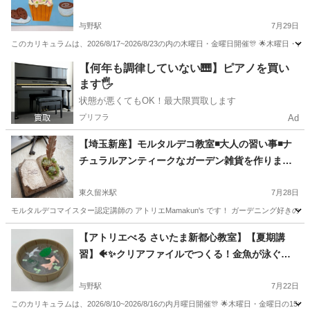
与野駅
7月29日
このカリキュラムは、2026/8/17~2026/8/23の内の木曜日・金曜日開催🎊 🌟木曜日
埼玉
さいたま市
与野駅
ものづくり
絵の具
【何年も調律していない🎹】ピアノを買い
ます🖐️
状態が悪くてもOK！最大限買取します
プリフラ
Ad
【埼玉新座】モルタルデコ教室◾️大人の習い事◾️ナ
チュラルアンティークなガーデン雑貨を作りませ
んか
東久留米駅
7月28日
モルタルデコマイスター認定講師の アトリエMamakun's です！ ガーデニング好き
埼玉
新座市
東久留米駅
その他
モルタルデコ
【アトリエべる さいたま新都心教室】【夏期講
習】🐠✨クリアファイルでつくる！金魚が泳ぐ立
体水そう工作✨🐠
与野駅
7月22日
このカリキュラムは、2026/8/10~2026/8/16の内月曜日開催🎊 🌟木曜日・金曜日の1