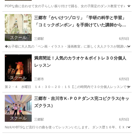
POPな曲に合わせて女の子らしい振り付けで踊る、女の子限定のダンス教室です♪ 《講師》
埼玉
三郷市
三郷駅
その他
埼玉
三郷市
三郷中央駅
三郷市「かいけつゾロリ」「学研の科学と学習」
「コミックボンボン」を手掛けていた講師から学
その他
カルチャーセンター
べるペン画・イラスト・漫画教室（大人クラス）
スクール
三郷駅
6月5日
◆お子様に大人気の「ペン画・イラスト・漫画教室」に新しく大人クラスが開講いたしま
埼玉
三郷市
三郷駅
イラスト
満席間近！人気のカラオケ＆ボイトレ３０分個人
レッスン
スクール
三郷市
6月5日
第２・４ 水曜日 １４：３０～２０：１５【この時間内で３０分個人レッスンです】 
埼玉
三郷市
カラオケ
個人
三郷市・吉川市Ｋ-ＰＯＰダンス完コピクラス(キッ
ズクラス）
スクール
三郷駅
6月5日
NiziUやBTSなど流行りの曲を使ってレッスンいたします。 ダンス歴１６年、ＥＸＩＬＥ、