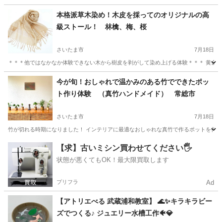
埼玉
さいたま市
与野駅
ものづくり
アトリエ
本格派草木染め！木皮を採ってのオリジナルの高
級ストール！ 林檎、梅、桜
さいたま市
7月18日
＊＊＊他ではなかなか体験できない木から樹皮を剥がして染め上げる体験＊＊＊ 黄金の色
埼玉
さいたま市
ものづくり
東京
世田谷区
ものづくり
今が旬！おしゃれで温かみのある竹でできたポッ
ト作り体験 （真竹ハンドメイド） 常総市
草木染め
さいたま市
7月18日
竹が切れる時期になりました！ インテリアに最適なおしゃれな真竹で作るポットを作って
埼玉
さいたま市
ものづくり
東京
墨田区
ものづくり
【求】古いミシン買わせてください🖐️
状態が悪くてもOK！最大限買取します
お花
プリフラ
Ad
【アトリエべる 武蔵浦和教室】 🌊✨キラキラビー
ズでつくる♪ ジュエリー水槽工作🐠💎