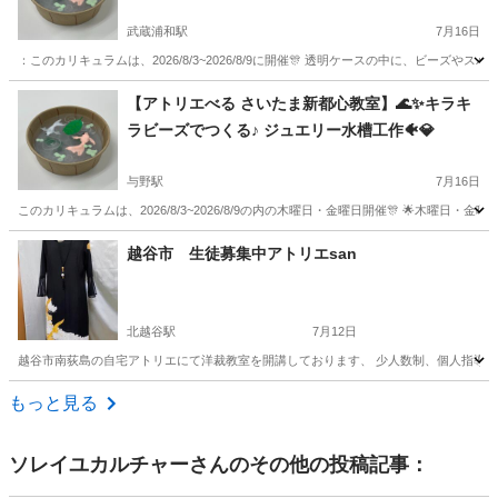
武蔵浦和駅
7月16日
：このカリキュラムは、2026/8/3~2026/8/9に開催🎊 透明ケースの中に、ビー
埼玉
さいたま市
武蔵浦和駅
ものづくり
アトリエ
【アトリエべる さいたま新都心教室】🌊✨キラキ
ラビーズでつくる♪ ジュエリー水槽工作🐠💎
与野駅
7月16日
このカリキュラムは、2026/8/3~2026/8/9の内の木曜日・金曜日開催🎊 🌟木曜日・
埼玉
さいたま市
与野駅
ものづくり
アトリエ
越谷市 生徒募集中アトリエsan
北越谷駅
7月12日
越谷市南荻島の自宅アトリエにて洋裁教室を開講しております、 少人数制、個人指導、ド
埼玉
越谷市
北越谷駅
洋裁
アトリエ
もっと見る
ソレイユカルチャー
さんのその他の投稿記事：