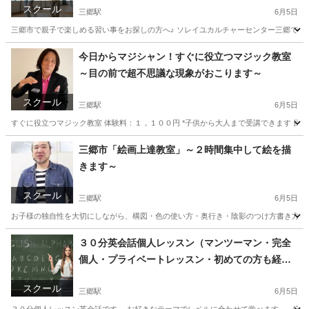
スクール
三郷駅
6月5日
三郷市で親子で楽しめる習い事をお探しの方へ♪ ソレイユカルチャーセンター三郷では、 「親
埼玉
三郷市
三郷駅
ダンス
親子
今日からマジシャン！すぐに役立つマジック教室
～目の前で超不思議な現象がおこります～
スクール
三郷駅
6月5日
すぐに役立つマジック教室 体験料：１，１００円 *子供から大人まで受講できます 目
埼玉
三郷市
三郷駅
その他
埼玉
三郷市
三郷中央駅
三郷市「絵画上達教室」～２時間集中して絵を描
きます～
その他
マジシャン
スクール
三郷駅
6月5日
お子様の独自性を大切にしながら、構図・色の使い方・奥行き・陰影のつけ方書き方などを
埼玉
三郷市
三郷駅
絵画
日本画
３０分英会話個人レッスン（マンツーマン・完全
個人・プライベートレッスン・初めての方も経験
者の方も安心＆上達します）
スクール
三郷駅
6月5日