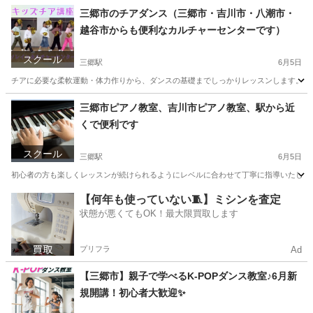
三郷市のチアダンス（三郷市・吉川市・八潮市・
越谷市からも便利なカルチャーセンターです）
スクール
三郷駅
6月5日
チアに必要な柔軟運動・体力作りから、ダンスの基礎までしっかりレッスンします。 講 師
埼玉
三郷市
三郷駅
その他
カルチャーセンター
三郷市ピアノ教室、吉川市ピアノ教室、駅から近
くで便利です
スクール
三郷駅
6月5日
初心者の方も楽しくレッスンが続けられるようにレベルに合わせて丁寧に指導いたします。
埼玉
三郷市
三郷駅
ピアノ
クラス
【何年も使っていない🧵】ミシンを査定
状態が悪くてもOK！最大限買取します
プリフラ
Ad
【三郷市】親子で学べるK-POPダンス教室♪6月新
規開講！初心者大歓迎✨