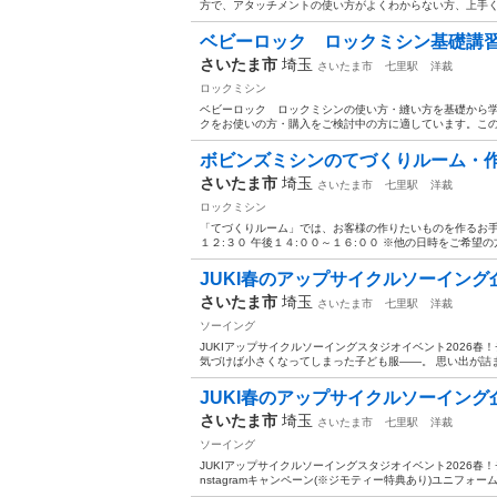
方で、アタッチメントの使い方がよくわからない方、上手く使
ベビーロック ロックミシン基礎講習・
さいたま市
埼玉
さいたま市
七里駅
洋裁
ロックミシン
ベビーロック ロックミシンの使い方・縫い方を基礎から学
クをお使いの方・購入をご検討中の方に適しています。 ​ こ
ボビンズミシンのてづくりルーム・作
さいたま市
埼玉
さいたま市
七里駅
洋裁
ロックミシン
「てづくりルーム」では、お客様の作りたいものを作るお手伝
１２:３０ 午後１４:００～１６:００ ※他の日時をご希望の
JUKI春のアップサイクルソーイング企画I
さいたま市
埼玉
さいたま市
七里駅
洋裁
ソーイング
JUKIアップサイクルソーイングスタジオイベント2026春！
気づけば小さくなってしまった子ども服――。 思い出が詰まっ
JUKI春のアップサイクルソーイング企画I
さいたま市
埼玉
さいたま市
七里駅
洋裁
ソーイング
JUKIアップサイクルソーイングスタジオイベント2026春！ 
nstagramキャンペーン(※ジモティー特典あり)ユニフォーム、