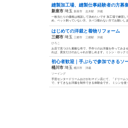
縫製加工場、縫製仕事経験者の方募
新座市
埼玉
新座市
志木駅
洋裁
一枚当たりの価格は相談して決めたいです 加工場で練習し
め、ペット飼っていない方、タバコ吸わない方でお願いしま
はじめての洋裁と着物リフォーム
三郷市
埼玉
三郷市
三郷駅
洋裁
ひろこ
お店で見つけた素敵な布で、手作りのお洋服を作ってみま
れば、貴女だけのおしゃれが楽しめます。ミシン・ロックミ
初心者歓迎｜手ぶらで参加できるソ
桶川市
埼玉
桶川市
洋裁
ソーイング
手芸センタードリームおけがわマイン店にて、「ドリームソ
で、すてきなお洋服を制作できる体験会です。 ミシンを使っ