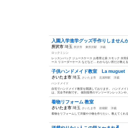
入園入学進学グッズ手作りしません
所沢市
埼玉
所沢市
東所沢駅
洋裁
ロックミシン
レッスンバック ジュースケース お着替え袋 スモック 水筒
ース リコーダーケース などなど… わからない所だけ教えるのも
子供ハンドメイド教室 La muguet
さいたま市
埼玉
さいたま市
北浦和駅
洋裁
ハンドメイド
自宅でハンドメイド教室を開講しております。 ハンドメイ
は、完全予約制です。 個別指導のマンツーマンレッスンや、
着物リフォーム 教室
さいたま市
埼玉
さいたま市
岩槻駅
洋裁
着物をリフォームして洋服や小物を作りたい。教えてくれ
洋裁やりたい人この指と〜まれ✌️