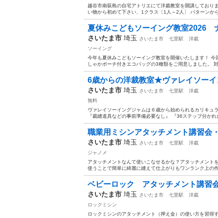
越谷市南荻島の自宅アトリエにて洋裁教室を開講しておりま
い物から初めて下さい、1クラス〔1人～2人〕 パターンから
夏休みこどもソーイング教室2026 
さいたま市
埼玉
さいたま市
七里駅
洋裁
ソーイング
今年も夏休みこどもソーイング教室を開催いたします！ 今
しゃかポーチ付きエコバッグの3種類をご用意しました。 対
6歳からの洋裁教室★ヴァレイソーイン
さいたま市
埼玉
さいたま市
七里駅
洋裁
無料
ヴァレイソーイングジャムは６歳から始められるカリキュラム
『裁縫道具などの事前準備必要なし』 『36ステップ分かれた
職業用ミシンアタッチメント講習会・ミシ
さいたま市
埼玉
さいたま市
七里駅
洋裁
ジャノメ
アタッチメントなんて使いこなせるかな？アタッチメント
使うことで簡単に綺麗に縫えて仕上がりもワンランク上の作品に
ベビーロック アタッチメント講習会・
さいたま市
埼玉
さいたま市
七里駅
洋裁
ロックミシン
ロックミシンのアタッチメント（押え金）の使い方を習得す