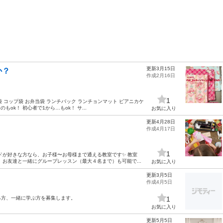
更新3月15日
か？
作成2月16日
1
袋 コップ袋 お弁当袋 ランチバック ランチョンマット ピアニカケ
ok！ 初心者で1から…もok！ サ...
お気に入り
更新4月28日
作成4月17日
1
ドが好きな方なら、お子様〜お母様まで通える教室です✨ 教室
お友達と一緒にグループレッスン（最大４名まで）も可能で...
お気に入り
更新3月5日
作成4月5日
る方、一緒に学ぶ方を募集します。
1
お気に入り
更新5月5日