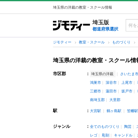
埼玉県の洋裁の教室・スクール情報
埼玉版
都道府県選択
ジモティー
教室・スクール
ものづくり
埼玉県の洋裁の教室・スクール情
市区郡
：
埼玉県の洋裁
さいたま
鴻巣市
深谷市
上尾市
三郷市
蓮田市
坂戸市
南埼玉郡
大里郡
駅
：
大宮駅
鶴ヶ島駅
笠幡駅
ジャンル
：
全てのものづくり
陶芸
レゴ
彫刻
キャンドル