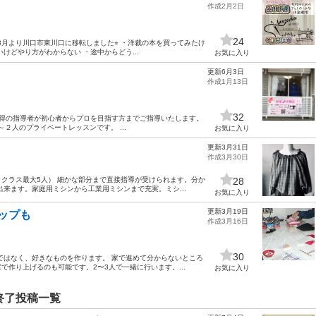
作成2月2日
24
8月より川口市東川口に移転しました⭐︎ ・洋裁の本を買ってみたけ
けどやり方がわからない ・途中からどう...
お気に入り
更新6月3日
作成1月13日
32
取得の指導者が初心者からプロを目指す方までご指導いたします。
２人のプライベートレッスンです。 ...
お気に入り
更新3月31日
作成3月30日
クラス最大5人） 細かな部分まで直接指導が受けられます。分か
28
来ます。家庭用ミシンから工業用ミシンまで充実。ミシ...
お気に入り
更新3月19日
ップも
作成3月16日
30
ではなく、好きなものを作ります。 家で進めて分からないところ
作り上げるのも可能です。2〜3人で一緒に行います。...
お気に入り
終了投稿一覧