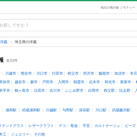
地元の掲示板 ジモティー
洋裁
埼玉県の洋裁
報
全33件
市
川越市
熊谷市
川口市
行田市
秩父市
所沢市
飯能市
加須市
本
草加市
越谷市
蕨市
戸田市
入間市
朝霞市
志木市
和光市
新座市
幸手市
鶴ヶ島市
日高市
吉川市
ふじみ野市
白岡市
秩父郡
比企郡
浦和駅
武蔵浦和駅
川越駅
与野駅
深谷駅
川口駅
武蔵藤沢駅
ステンドグラス
レザークラフト
デコ
彫金
手芸
カルトナージュ
ビーズ
木工
ジュエリー
その他