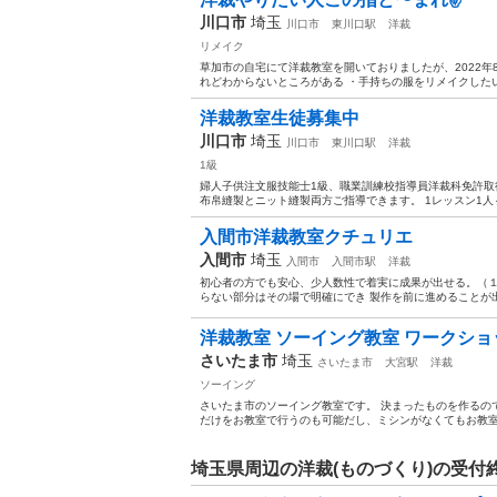
川口市
埼玉
川口市
東川口駅
洋裁
リメイク
草加市の自宅にて洋裁教室を開いておりましたが、2022年
れどわからないところがある ・手持ちの服をリメイクしたい
洋裁教室生徒募集中
川口市
埼玉
川口市
東川口駅
洋裁
1級
婦人子供注文服技能士1級、職業訓練校指導員洋裁科免許
布帛縫製とニット縫製両方ご指導できます。 1レッスン1人～
入間市洋裁教室クチュリエ
入間市
埼玉
入間市
入間市駅
洋裁
初心者の方でも安心、少人数性で着実に成果が出せる。（１
らない部分はその場で明確にでき 製作を前に進めることが出
洋裁教室 ソーイング教室 ワークショ
さいたま市
埼玉
さいたま市
大宮駅
洋裁
ソーイング
さいたま市のソーイング教室です。 決まったものを作るの
だけをお教室で行うのも可能だし、ミシンがなくてもお教室で
埼玉県周辺の洋裁(ものづくり)の受付