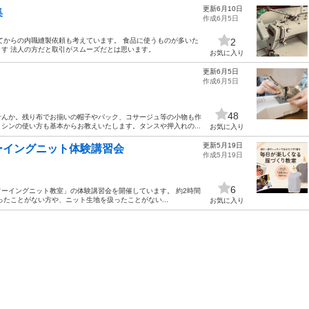
更新6月10日
集
作成6月5日
てからの内職縫製依頼も考えています。 食品に使うものが多いた
2
す 法人の方だと取引がスムーズだとは思います。
お気に入り
更新6月5日
作成6月5日
48
せんか。残り布でお揃いの帽子やバック、コサージュ等の小物も作
シンの使い方も基本からお教えいたします。タンスや押入れの...
お気に入り
更新5月19日
ーイングニット体験講習会
作成5月19日
6
ーイングニット教室」の体験講習会を開催しています。 約2時間
たことがない方や、ニット生地を扱ったことがない...
お気に入り