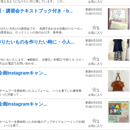
えるようになりたい方に適しています。 この...
お気に入り
更新6月20日
講習会テキストブック付き・b...
作成6月20日
5
びたい方向けの講習会です。 糸調子合わせが自動のベビーロッ
の講習会は、ロックミシンの糸のかけ方、基本操...
お気に入り
更新6月20日
りたいものを作りたい時に・小人...
作成6月20日
1
いをいたします。 ■開催日… 火曜日／木曜日 午前１０:３０～
方はお電話でお問い合わせ...
お気に入り
更新6月20日
nstagramキャン...
作成6月20日
1
 ​ ​チームで一生懸命戦ったユニフォーム、 いつも着ていた練習着、
た洋服って ...
お気に入り
更新6月20日
nstagramキャン...
作成6月20日
1
​ ​チームで一生懸命戦ったJUKI春のアップサイクルソーイング企画I
 いつも着て...
お気に入り