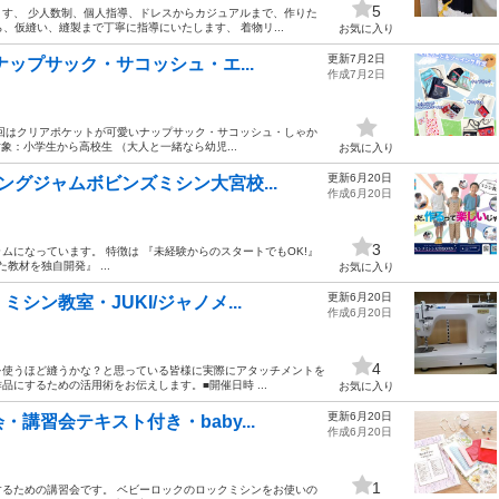
5
す、 少人数制、個人指導、ドレスからカジュアルまで、作りた
、仮縫い、縫製まで丁寧に指導にいたします、 着物リ...
お気に入り
更新7月2日
ナップサック・サコッシュ・エ...
作成7月2日
回はクリアポケットが可愛いナップサック・サコッシュ・しゃか
象：小学生から高校生 （大人と一緒なら幼児...
お気に入り
更新6月20日
グジャムボビンズミシン大宮校...
作成6月20日
3
になっています。 特徴は 『未経験からのスタートでもOK!』
教材を独自開発』 ...
お気に入り
更新6月20日
ン教室・JUKI/ジャノメ...
作成6月20日
4
を使うほど縫うかな？と思っている皆様に実際にアタッチメントを
するための活用術をお伝えします。 ​■開催日時 ...
お気に入り
更新6月20日
講習会テキスト付き・baby...
作成6月20日
1
るための講習会です。 ベビーロックのロックミシンをお使いの