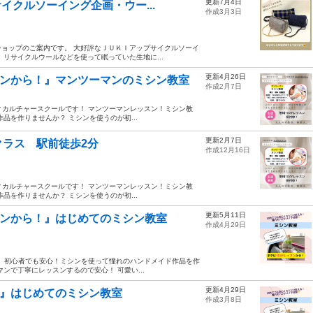
更新7月4日
イクルソーイング企画・ウー...
作成3月3日
ョップのご案内です。 大好評なＪＵＫＩアップサイクルソーイ
リサイクルウールなどを使って眠っていた生地に...
更新4月26日
スンから！』マンツーマンのミシン教室
作成2月7日
ィカルチャースクールです！ マンツーマンレッスン！ミシン教
品を作りませんか？ ミシンを使うのが初...
更新2月7日
ラス 駅前徒歩2分
作成12月16日
ィカルチャースクールです！ マンツーマンレッスン！ミシン教
品を作りませんか？ ミシンを使うのが初...
更新5月11日
スンから！』はじめてのミシン教室
作成4月29日
ンから！ 初心者でも安心！ミシンを使って憧れのハンドメイド作品を作
ンで丁寧にレッスンするので安心！ 可愛い...
更新4月29日
！』はじめてのミシン教室
作成3月8日