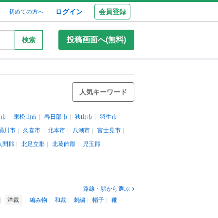
ログイン
会員登録
初めての方へ
投稿画面へ(無料)
検索
人気キーワード
庄市
東松山市
春日部市
狭山市
羽生市
桶川市
久喜市
北本市
八潮市
富士見市
入間郡
北足立郡
北葛飾郡
児玉郡
路線・駅から選ぶ
洋裁
編み物
和裁
刺繍
帽子
靴