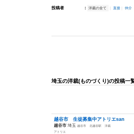
投稿者
：
洋裁の全て
直接
仲介
埼玉の洋裁(ものづくり)の投稿一
越谷市 生徒募集中アトリエsan
越谷市
埼玉
越谷市
北越谷駅
洋裁
アトリエ