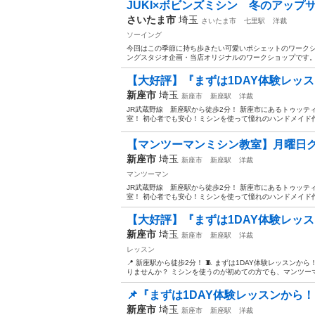
JUKI×ボビンズミシン 冬のアップサ
さいたま市
埼玉
さいたま市
七里駅
洋裁
ソーイング
今回はこの季節に持ち歩きたい可愛いポシェットのワークシ
ングスタジオ企画・当店オリジナルのワークショップです。 
【大好評】『まずは1DAY体験レッ
新座市
埼玉
新座市
新座駅
洋裁
JR武蔵野線 新座駅から徒歩2分！ 新座市にあるトゥッテ
室！ 初心者でも安心！ミシンを使って憧れのハンドメイド作
【マンツーマンミシン教室】月曜日ク
新座市
埼玉
新座市
新座駅
洋裁
マンツーマン
JR武蔵野線 新座駅から徒歩2分！ 新座市にあるトゥッテ
室！ 初心者でも安心！ミシンを使って憧れのハンドメイド作
【大好評】『まずは1DAY体験レッ
新座市
埼玉
新座市
新座駅
洋裁
レッスン
📍 新座駅から徒歩2分！ 🧵 まずは1DAY体験レッス
りませんか？ ミシンを使うのが初めての方でも、マンツーマ
📌『まずは1DAY体験レッスンから
新座市
埼玉
新座市
新座駅
洋裁