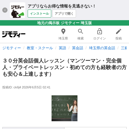
アプリならお得な情報を見逃さない！
インストール
アプリで開く
地元の掲示板 ジモティー 埼玉版
埼玉県
検索
ログイン
投稿
ジモティー
教室・スクール
英語
英会話
埼玉県の英会話
三郷
３０分英会話個人レッスン（マンツーマン・完全個
人・プライベートレッスン・初めての方も経験者の方
も安心＆上達します）
投稿ID: ck6j4
2026年6月5日 02:41