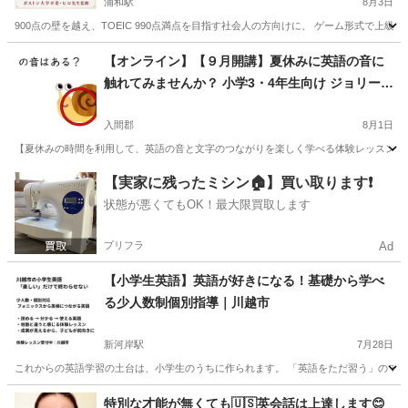
浦和駅
8月3日
900点の壁を越え、TOEIC 990点満点を目指す社会人の方向けに、 ゲーム形式で上
埼玉
さいたま市
浦和駅
ビジネス英語
医学部
【オンライン】【９月開講】夏休みに英語の音に
触れてみませんか？ 小学3・4年生向け ジョリーフ
ォニックス体験レッスン 【全国対応】
入間郡
8月1日
【夏休みの時間を利用して、英語の音と文字のつながりを楽しく学べる体験レッスンに参加してみ
埼玉
入間郡
英語
フォニックス
【実家に残ったミシン🏠】買い取ります❗️
状態が悪くてもOK！最大限買取します
プリフラ
Ad
【小学生英語】英語が好きになる！基礎から学べ
る少人数制個別指導｜川越市
新河岸駅
7月28日
これからの英語学習の土台は、小学生のうちに作られます。 「英語をただ習う」のではな
埼玉
川越市
新河岸駅
英語
少人数
特別な才能が無くても🇺🇸英会話は上達します😊