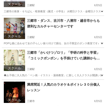
スクール
三郷駅
6月5日
三郷市の珠算・そろばん・暗算教室（園児・小学生） 火曜日クラス・金曜日クラス・土
埼玉
三郷市
三郷駅
その他
そろばん
三郷市・ダンス、吉川市・八潮市・越谷市からも
便利なカルチャーセンターです
スクール
三郷駅
6月5日
POPな曲に合わせて女の子らしい振り付けで踊る、女の子限定のダンス教室です♪ 《講師》
埼玉
三郷市
三郷駅
その他
埼玉
三郷市
三郷中央駅
三郷市「かいけつゾロリ」「学研の科学と学習」
「コミックボンボン」を手掛けていた講師から学
その他
カルチャーセンター
べるペン画・イラスト・漫画教室（大人クラス）
スクール
三郷駅
6月5日
◆お子様に大人気の「ペン画・イラスト・漫画教室」に新しく大人クラスが開講いたしま
埼玉
三郷市
三郷駅
イラスト
満席間近！人気のカラオケ＆ボイトレ３０分個人
レッスン
スクール
三郷市
6月5日