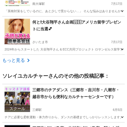
南大塚駅
7月17日
「英検対策をしているのに、あと少しで受からない…」 そんな悩みはありませんか？ 近
埼玉
所沢市
南大塚駅
英語
ライティング
何と❗️大谷翔平さん企画🇺🇸アメリカ留学プレゼン
トに当選💕
さいたま市
7月17日
2024年からスタートした 大谷翔平さん & ECC共同プロジェクト ロサンゼルス留学プレゼ
埼玉
さいたま市
英会話
レッスン
もっと見る
ソレイユカルチャー
さんのその他の投稿記事：
三郷市のチアダンス（三郷市・吉川市・八潮市・
越谷市からも便利なカルチャーセンターです）
スクール
三郷駅
6月5日
チアに必要な柔軟運動・体力作りから、ダンスの基礎までしっかりレッスンします。 講 師
埼玉
三郷市
三郷駅
その他
カルチャーセンター