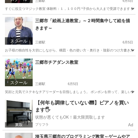
三郷駅
6月5日
すぐに役立つマジック教室 体験料：１，１００円 *子供から大人まで受講できます 目
埼玉
三郷市
三郷駅
その他
埼玉
三郷市
三郷中央駅
三郷市「絵画上達教室」～２時間集中して絵を描
きます～
その他
マジシャン
スクール
三郷駅
6月5日
お子様の独自性を大切にしながら、構図・色の使い方・奥行き・陰影のつけ方書き方などを
埼玉
三郷市
三郷駅
絵画
日本画
三郷市チアダンス教室
スクール
三郷駅
6月5日
笑顔と元気でステキなチアリーダーを目指しましょう。 ポンポンを持って、楽しい音楽に
埼玉
三郷市
三郷駅
その他
チアダンス
【何年も調律していない🎹】ピアノを買い
ます🖐️
状態が悪くてもOK！最大限買取します
プリフラ
Ad
埼玉県三郷市のプログラミング教室～ゲームやア