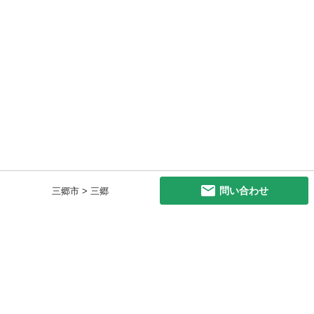
問い合わせ
三郷市 > 三郷
初めての方へ
利用規約
プライバシーポリシー
プライバシー・ステートメント
健全化に資する運用方針
お問い合わせ