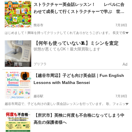
埼玉
ふじみ野市
新河岸駅
英語
ライティング
ストラクチャー英会話レッスン！ レベルに合
わせて成長して行くストラクチャーで学ぶ 世界
中に通じる英会話！
熊谷市
7月18日
はじめまして！興味を持ってクリックしてくれてありがとうございます。 長文で長くな
埼玉
熊谷市
英語
富山
富山市
英語
ネイティブ
【何年も使っていない🧵】ミシンを査定
状態が悪くてもOK！最大限買取します
プリフラ
Ad
【越谷市周辺】子ども向け英会話｜Fun English
Lessons with Maliha Sensei
越谷駅
7月18日
越谷市周辺で、子ども向けの楽しい英会話レッスンを行っています。 歌、フォニックス、ゲーム
埼玉
越谷市
越谷駅
英会話
子ども
【所沢市】英検に何度も不合格になってしまう中
高生の保護者様へ