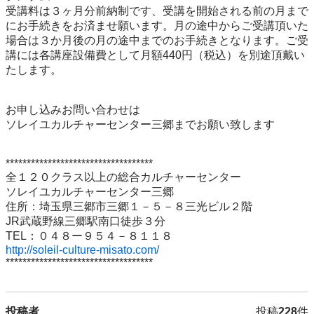
受講料は３ヶ月分前納制です、受講を開始される前の月まで
にお手続きをお済ませ願います。月の途中からご受講頂いた
場合は３か月後の月の途中までのお手続きとなります。ご受
講には各講座設備費として月額440円（税込）を別途頂戴い
たします。

お申し込みお問い合わせは

ソレイユカルチャーセンター三郷までお願い致します

***********************************

全１２０クラス以上の総合カルチャーセンター

ソレイユカルチャーセンター三郷

住所：埼玉県三郷市三郷１－５－８三光ビル２階

JR武蔵野線三郷駅南口徒歩３分

http://soleil-culture-misato.com/
投稿者
投稿
228
件