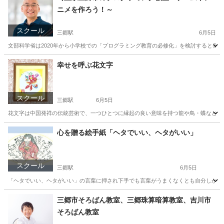
ニメを作ろう！～
スクール
三郷駅
6月5日
文部科学省は2020年から小学校での「プログラミング教育の必修化」を検討すると発表
埼玉
三郷市
三郷駅
プログラミング
デジタル
幸せを呼ぶ花文字
スクール
三郷駅
6月5日
花文字は中国発祥の伝統芸術で、一つひとつに縁起の良い意味を持つ龍や鳥・蝶などの吉
埼玉
三郷市
三郷駅
その他
花文字
心を贈る絵手紙「ヘタでいい、ヘタがいい」
スクール
三郷駅
6月5日
「ヘタでいい、ヘタがいい」の言葉に押され下手でも言葉がうまくなくとも自分しか描け
埼玉
三郷市
三郷駅
その他
絵手紙
三郷市そろばん教室、三郷珠算暗算教室、吉川市
そろばん教室