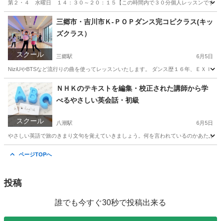
第２・４ 水曜日 １４：３０～２０：１５【この時間内で３０分個人レッスンです】 
埼玉
三郷市
カラオケ
個人
三郷市・吉川市Ｋ-ＰＯＰダンス完コピクラス(キッ
ズクラス）
スクール
三郷駅
6月5日
NiziUやBTSなど流行りの曲を使ってレッスンいたします。 ダンス歴１６年、ＥＸＩＬＥ、
埼玉
三郷市
三郷駅
その他
POP
ＮＨＫのテキストを編集・校正された講師から学
べるやさしい英会話・初級
スクール
八潮駅
6月5日
やさしい英語で旅のきまり文句を覚えていきましょう。何を言われているのかあたふたせ
埼玉
八潮市
八潮駅
英会話
埼玉
三郷市
三郷中央駅
ページTOPへ
英会話
通訳案内士
投稿
誰でも今すぐ30秒で投稿出来る