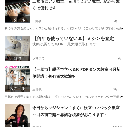
三郷市ピアノ教室、吉川市ピアノ教室、駅から近
くで便利です
スクール
三郷駅
6月5日
初心者の方も楽しくレッスンが続けられるようにレベルに合わせて丁寧に指導いたします。
埼玉
三郷市
三郷駅
ピアノ
クラス
【何年も使っていない🧵】ミシンを査定
状態が悪くてもOK！最大限買取します
プリフラ
Ad
【三郷市】親子で学べるK-POPダンス教室♪6月新
規開講！初心者大歓迎✨
スクール
三郷駅
6月5日
三郷市で親子で楽しめる習い事をお探しの方へ♪ ソレイユカルチャーセンター三郷では、 「親
埼玉
三郷市
三郷駅
ダンス
親子
今日からマジシャン！すぐに役立つマジック教室
～目の前で超不思議な現象がおこります～
スクール