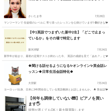
さいたま市
7月28日
マンツーマンで 生徒様のレベルに 寄り添ったレッスンを心掛けています❗️ 🟣好きな海外
埼玉
さいたま市
英会話
マンツーマン
【中1英語でつまずいた新中2生】「どこで止まっ
ているか」をその場で特定します
新河岸駅
7月24日
新学年が始まり、最初の定期テストが終わった今、 英語の成績を見て「あれ？」とショッ
埼玉
川越市
新河岸駅
英語
答案
🍀聞ける話せるようになる✨オンライン✨英会話レ
ッスン🍀日常生活会話特化🍀
大宮駅
7月24日
ヨーロッパ出身、日本に9年間在住している英語教師とお話しませんか。 🔔 英会話学校および公立
埼玉
さいたま市
大宮駅
英会話
フォニックス
【何年も調律していない🎹】ピアノを買い
ます🖐️
状態が悪くてもOK！最大限買取します