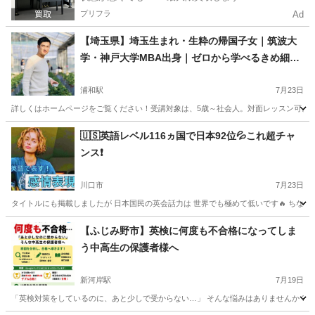
プリフラ
Ad
【埼玉県】埼玉生まれ・生粋の帰国子女｜筑波大
学・神戸大学MBA出身｜ゼロから学べるきめ細か
い個別指導の英語教室✨
浦和駅
7月23日
詳しくはホームページをご覧ください！受講対象は、5歳～社会人。対面レッスン可。 https://sites.
埼玉
さいたま市
浦和駅
英会話
社会人
🇺🇸英語レベル116ヵ国で日本92位💦これ超チャ
ンス❗️
川口市
7月23日
タイトルにも掲載しましたが 日本国民の英会話力は 世界でも極めて低いです🔥 ちなみに 日本の
埼玉
川口市
英会話
レッスン
【ふじみ野市】英検に何度も不合格になってしま
う中高生の保護者様へ
新河岸駅
7月19日
「英検対策をしているのに、あと少しで受からない…」 そんな悩みはありませんか？ 近