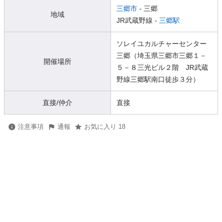
三郷市
- 三郷
地域
JR武蔵野線 -
三郷駅
ソレイユカルチャーセンター
三郷（埼玉県三郷市三郷１－
開催場所
５－８三光ビル２階 JR武蔵
野線三郷駅南口徒歩３分）
直接/仲介
直接
注意事項
通報
お気に入り 18