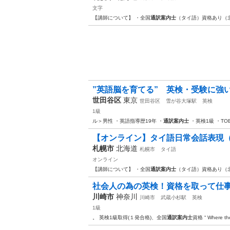
文字
【講師について】 ・全国
通訳案内士
（タイ語）資格あり（
”英語脳を育てる” 英検・受験に強い
世田谷区
東京
世田谷区
雪が谷大塚駅
英検
1級
ル＞男性 ・英語指導歴19年 ・
通訳案内士
・英検1級 ・TOE
【オンライン】タイ語日常会話表現（
札幌市
北海道
札幌市
タイ語
オンライン
【講師について】 ・全国
通訳案内士
（タイ語）資格あり（
社会人の為の英検！資格を取って仕
川崎市
神奈川
川崎市
武蔵小杉駅
英検
1級
。 英検1級取得(１発合格)、全国
通訳案内士
資格 “ Where th