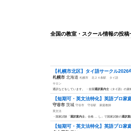
全国の教室・スクール情報の投稿
【札幌市北区】タイ語サークル202
札幌市
北海道
札幌市
北２４条駅
タイ語
サロン
通訳などをしています。 ・全国
通訳案内士
（タイ語）の資
【短期可・英文法特化】英語プロ家庭
守谷市
茨城
守谷市
守谷駅
家庭教師
英文法
・国家試験「
通訳案内士
」合格 … し」で国家試験の
通訳案
【短期可・英文法特化】英語プロ家庭