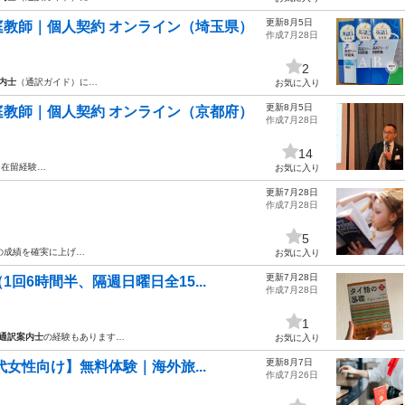
更新8月5日
教師｜個人契約 オンライン（埼玉県）
作成7月28日
2
内士
（通訳ガイド）に…
お気に入り
更新8月5日
教師｜個人契約 オンライン（京都府）
作成7月28日
14
・在留経験…
お気に入り
更新7月28日
作成7月28日
5
の成績を確実に上げ…
お気に入り
更新7月28日
回6時間半、隔週日曜日全15...
作成7月28日
1
通訳案内士
の経験もあります…
お気に入り
更新8月7日
代女性向け】無料体験｜海外旅...
作成7月26日