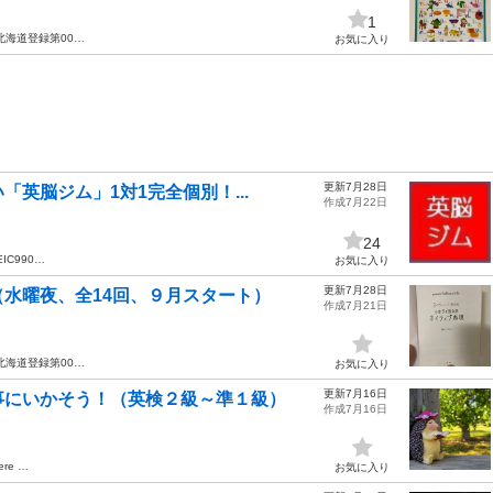
1
北海道登録第00…
お気に入り
更新7月28日
「英脳ジム」1対1完全個別！...
作成7月22日
24
IC990…
お気に入り
更新7月28日
水曜夜、全14回、９月スタート）
作成7月21日
北海道登録第00…
お気に入り
更新7月16日
事にいかそう！（英検２級～準１級）
作成7月16日
ere …
お気に入り