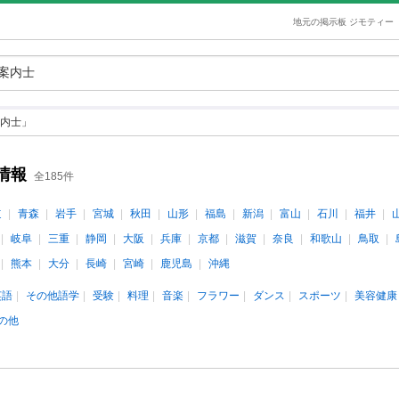
地元の掲示板 ジモティー
内士」
情報
全185件
道
青森
岩手
宮城
秋田
山形
福島
新潟
富山
石川
福井
岐阜
三重
静岡
大阪
兵庫
京都
滋賀
奈良
和歌山
鳥取
熊本
大分
長崎
宮崎
鹿児島
沖縄
英語
その他語学
受験
料理
音楽
フラワー
ダンス
スポーツ
美容健康
の他