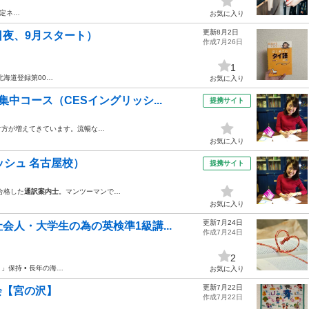
認定ネ…
お気に入り
更新8月2日
夜、9月スタート）
作成7月26日
1
北海道登録第00…
お気に入り
中コース（CESイングリッシ...
提携サイト
す方が増えてきています。流暢な…
お気に入り
ッシュ 名古屋校）
提携サイト
合格した
通訳案内士
。マンツーマンで…
お気に入り
更新7月24日
人・大学生の為の英検準1級講...
作成7月24日
2
」保持 • 長年の海…
お気に入り
更新7月22日
会【宮の沢】
作成7月22日