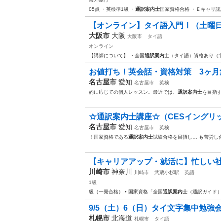
05点 ・英検準1級 ・
通訳案内士
国家資格合格 ・Ｅキャリ
【オンライン】タイ語入門Ⅰ（土曜日
大阪市
大阪
大阪市
タイ語
オンライン
【講師について】 ・全国
通訳案内士
（タイ語）資格あり（
お値打ち！英会話・資格対策 3ヶ月集
名古屋市
愛知
名古屋市
英検
的に応じての個人レッスン。最近では、
通訳案内士
を目指
☆通訳案内士講座☆（CESイングリ
名古屋市
愛知
名古屋市
英検
！国家資格である
通訳案内士
試験合格を目指し… も苦労し
【キャリアアップ・就活に】忙しい社会
川崎市
神奈川
川崎市
武蔵小杉駅
英語
1級
級（一発合格） • 国家資格「全国
通訳案内士
（通訳ガイド）
9/5（土）6（日）タイ文字集中勉強
札幌市
北海道
札幌市
タイ語