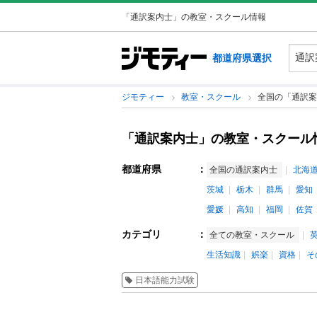
「通訳案内士」の教室・スクール情報
都道府県選択
ジモティー
教室・スクール
全国の「通訳案
「通訳案内士」の教室・スクール
都道府県
：
全国の通訳案内士
北海
茨城
栃木
群馬
愛知
愛媛
高知
福岡
佐賀
カテゴリ
：
全ての教室・スクール
生活知識
娯楽
資格
そ
日本語能力試験