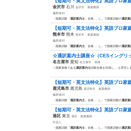
【短期可・英文法特化】英語プロ家庭
金沢市
石川
金沢市
家庭教師
偏差値30
・国家試験「
通訳案内士
」合格 … し」で国家試験の
通訳案
【短期可・英文法特化】英語プロ家庭
熊本市
熊本
熊本市
家庭教師
偏差値30
・国家試験「
通訳案内士
」合格 … し」で国家試験の
通訳案
☆通訳案内士講座☆（CESイングリ
名古屋市
愛知
名古屋市
英検
！国家資格である
通訳案内士
試験合格を目指し… も苦労し
【短期可・英文法特化】英語プロ家庭教
鹿児島市
鹿児島
鹿児島市
家庭教師
偏差値30
・国家試験「
通訳案内士
」合格 … し」で国家試験の
通訳案
【短期可・英文法特化】英語プロ家庭
港区
東京
港区
家庭教師
社会人
・国家試験「
通訳案内士
」合格 … し」で国家試験の
通訳案