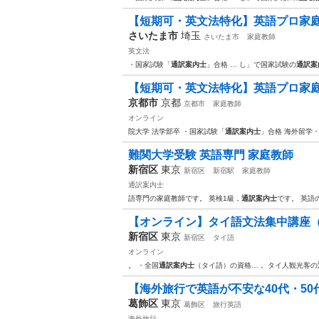
【短期可・英文法特化】英語プロ家庭
さいたま市
埼玉
さいたま市
家庭教師
英文法
・国家試験「
通訳案内士
」合格 … し」で国家試験の
通訳案
【短期可・英文法特化】英語プロ家庭
京都市
京都
京都市
家庭教師
オンライン
院大学 法学部卒 ・国家試験「
通訳案内士
」合格 海外留学
難関大学受験 英語専門 家庭教師
新宿区
東京
新宿区
新宿駅
家庭教師
通訳案内士
語専門の家庭教師です。 英検1級，
通訳案内士
です。 英語
【オンライン】タイ語文法集中講座（1
新宿区
東京
新宿区
タイ語
オンライン
。 ・全国
通訳案内士
（タイ語）の資格… 。タイ人観光客の
【海外旅行で英語が不安な40代・50
葛飾区
東京
葛飾区
旅行英語
海外旅行