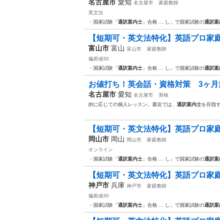
名古屋市
愛知
名古屋市
家庭教師
英文法
・国家試験「
通訳案内士
」合格 … し」で国家試験の
通訳案
【短期可・英文法特化】英語プロ家庭
富山市
富山
富山市
家庭教師
偏差値30
・国家試験「
通訳案内士
」合格 … し」で国家試験の
通訳案
お値打ち！英会話・資格対策 3ヶ月集
名古屋市
愛知
名古屋市
英検
的に応じての個人レッスン。最近では、
通訳案内士
を目指
【短期可・英文法特化】英語プロ家庭
岡山市
岡山
岡山市
家庭教師
オンライン
・国家試験「
通訳案内士
」合格 … し」で国家試験の
通訳案
【短期可・英文法特化】英語プロ家庭
神戸市
兵庫
神戸市
家庭教師
偏差値30
・国家試験「
通訳案内士
」合格 … し」で国家試験の
通訳案