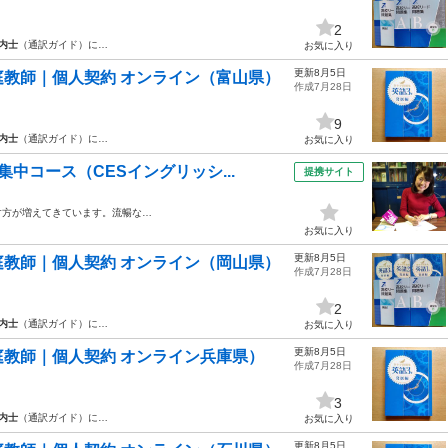
2
内士
（通訳ガイド）に…
お気に入り
更新8月5日
教師｜個人契約 オンライン（富山県）
作成7月28日
9
内士
（通訳ガイド）に…
お気に入り
中コース（CESイングリッシ...
提携サイト
す方が増えてきています。流暢な…
お気に入り
更新8月5日
教師｜個人契約 オンライン（岡山県）
作成7月28日
2
内士
（通訳ガイド）に…
お気に入り
更新8月5日
教師｜個人契約 オンライン兵庫県）
作成7月28日
3
内士
（通訳ガイド）に…
お気に入り
更新8月5日