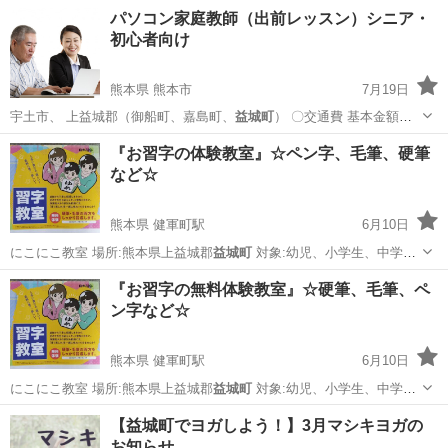
な体験…
熊本
上益城郡
健軍町駅
その他
益城町
パソコン家庭教師（出前レッスン）シニア・
初心者向け
熊本県 熊本市
7月19日
宇土市、 上益城郡（御船町、嘉島町、
益城町
） 〇交通費 基本金額：
20円…
熊本
熊本市
Windows総合
レッスン
『お習字の体験教室』☆ペン字、毛筆、硬筆
など☆
熊本県 健軍町駅
6月10日
にこにこ教室 場所:熊本県上益城郡
益城町
対象:幼児、小学生、中学
生、高校生…
熊本
上益城郡
健軍町駅
ペン字
習字
『お習字の無料体験教室』☆硬筆、毛筆、ペ
ン字など☆
熊本県 健軍町駅
6月10日
にこにこ教室 場所:熊本県上益城郡
益城町
対象:幼児、小学生、中学
生、高校生…
熊本
上益城郡
健軍町駅
書道
習字
【益城町でヨガしよう！】3月マシキヨガの
お知らせ