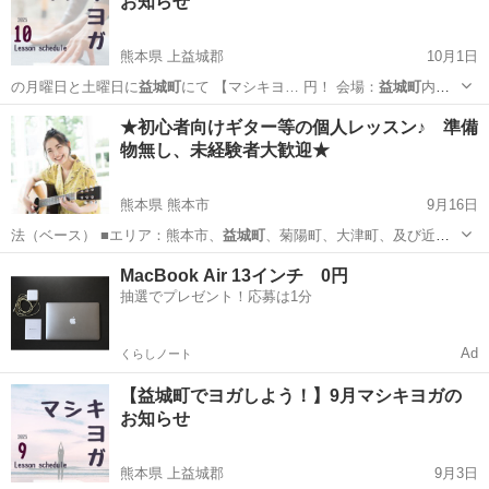
お知らせ
熊本県 上益城郡
10月1日
の月曜日と土曜日に
益城町
にて 【マシキヨ… 円！ 会場：
益城町
内の
公民館 →詳…
熊本
上益城郡
ヨガ
益城町
★初心者向けギター等の個人レッスン♪ 準備
物無し、未経験者大歓迎★
熊本県 熊本市
9月16日
法（ベース） ■エリア：熊本市、
益城町
、菊陽町、大津町、及び近
郊。ご相談くだ…
熊本
熊本市
ギター
趣味
MacBook Air 13インチ 0円
抽選でプレゼント！応募は1分
Ad
くらしノート
【益城町でヨガしよう！】9月マシキヨガの
お知らせ
熊本県 上益城郡
9月3日