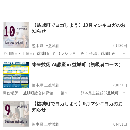
【益城町でヨガしよう】10月マシキヨガのお
知らせ
熊本県 上益城郡
9月30日
の月曜日と土曜日に
益城町
にて 【マシキヨ… 円！ 会場：
益城町
内の
公民館 →詳…
熊本
上益城郡
ヨガ
益城町
未来技術 AI講座 in 益城町（初級者コース）
熊本県 上益城郡
8月31日
開催場所】
益城町
総合体育館 第１… 熊本県上益城郡
益城町
木
山236 … 2 熊本県上益城郡
益城町
木山465-4 …
熊本
上益城郡
その他
講座
【益城町でヨガしよう】9月マシキヨガのお
知らせ
熊本県 上益城郡
8月31日