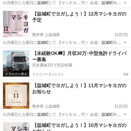
の月曜日と土曜日に
益城町
にて 【マシキヨ… 円！ 会場：
益城町
内の
公民館 →詳…
熊本
上益城郡
ヨガ
益城町
【益城町でヨガしよう！】12月マシキヨガの
予定
熊本県 上益城郡
12月7日
の月曜日と土曜日に
益城町
にて 【マシキヨ… 円！ 会場：
益城町
内の
公民館 →詳…
熊本
上益城郡
ヨガ
益城町
【未経験OK🚚】月収30万↑中型免許ドライバ
ー募集
完全週休2日で安定転職
Ad
ドライバーダイレクト
【益城町でヨガしよう！】11月マシキヨガの
お知らせ
熊本県 上益城郡
11月2日
の月曜日と土曜日に
益城町
にて 【マシキヨ… 円！ 会場：
益城町
内の
公民館 →詳…
熊本
上益城郡
ヨガ
益城町
【益城町でヨガしよう！】10月マシキヨガの