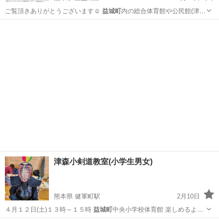
ご覧頂きありがとうございます☺️
益城町
内の総合体育館や公民館(津森
分館、福田…
熊本
上益城郡
スポーツ
益城町
津森小剣道教室(小学生男女)
熊本県 健軍町駅
2月10日
４月１２日(土)１３時～１５時
益城町
中央小学校体育館 楽しめるよう