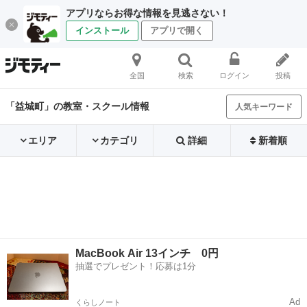
アプリならお得な情報を見逃さない！
インストール
アプリで開く
全国
検索
ログイン
投稿
「益城町」の教室・スクール情報
人気キーワード
エリア
カテゴリ
詳細
新着順
MacBook Air 13インチ 0円
抽選でプレゼント！応募は1分
Ad
くらしノート