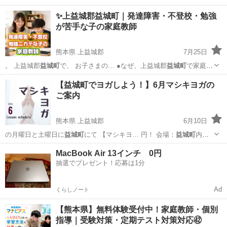
✨上益城郡益城町｜発達障害・不登校・勉強
が苦手な子の家庭教師
熊本県 上益城郡
7月25日
。 上益城郡
益城町
で、 お子さまの… ●なぜ、上益城郡
益城町
で家庭教
師という選… 別ページ（上益城郡
益城町
）はコチラ ht…
熊本
上益城郡
家庭教師
発達障害
【益城町でヨガしよう！】6月マシキヨガの
ご案内
熊本県 上益城郡
6月10日
の月曜日と土曜日に
益城町
にて 【マシキヨ… 円！ 会場：
益城町
内の
公民館 →詳…
熊本
上益城郡
ヨガ
益城町
MacBook Air 13インチ 0円
抽選でプレゼント！応募は1分
Ad
くらしノート
【熊本県】無料体験受付中！家庭教師・個別
指導｜受験対策・定期テスト対策対応㊷