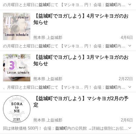
の月曜日と土曜日に
益城町
にて 【マシキヨ… 円！ 会場：
益城町
内の
公民館 →詳…
熊本
上益城郡
ヨガ
益城町
【益城町でヨガしよう】4月マシキヨガのお
知らせ
熊本県 上益城郡
4月6日
の月曜日と土曜日に
益城町
にて 【マシキヨ… 円！ 会場：
益城町
内の
公民館 →詳…
熊本
上益城郡
ヨガ
益城町
【益城町でヨガしよう】3月マシキヨガのお
知らせ
熊本県 上益城郡
2月22日
、月曜日と土曜日に
益城町
にて 【マシキヨ… 円！ 会場：
益城町
内の
公民館 →詳…
熊本
上益城郡
ヨガ
益城町
【益城町でヨガしよう】マシキヨガ2月の予
定
熊本県 上益城郡
2月6日
回は体験価格 500円！ 会場：
益城町
内の公民館 →詳細は個別にお伝え
しま…