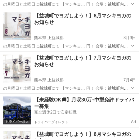
の月曜日と土曜日に
益城町
にて 【マシキヨ… 円！ 会場：
益城町
内の
公民館 →詳…
熊本
上益城郡
ヨガ
益城町
【益城町でヨガしよう！】8月マシキヨガの
お知らせ
熊本県 上益城郡
8月9日
の月曜日と土曜日に
益城町
にて 【マシキヨ… 円！ 会場：
益城町
内の
公民館 →詳…
熊本
上益城郡
ヨガ
益城町
【益城町でヨガしよう！】7月マシキヨガの
お知らせ
熊本県 上益城郡
7月4日
の月曜日と土曜日に
益城町
にて 【マシキヨ… 円！ 会場：
益城町
内の
公民館 →詳…
熊本
上益城郡
ヨガ
益城町
【未経験OK🚚】月収30万↑中型免許ドライバ
ー募集
完全週休2日で安定転職
Ad
ドライバーダイレクト
【益城町でヨガしよう！】6月マシキヨガの