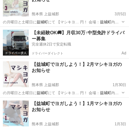
熊本県 上益城郡
3月5日
の月曜日と土曜日に
益城町
にて 【マシキヨ… 円！ 会場：
益城町
内の
公民館 →詳…
熊本
上益城郡
ヨガ
益城町
【未経験OK🚚】月収30万↑中型免許ドライバ
ー募集
完全週休2日で安定転職
Ad
ドライバーダイレクト
【益城町でヨガしよう！】2月マシキヨガの
お知らせ
熊本県 上益城郡
1月30日
の月曜日と土曜日に
益城町
にて 【マシキヨ… 円！ 会場：
益城町
内の
公民館 →詳…
熊本
上益城郡
ヨガ
益城町
【益城町でヨガしよう！】1月マシキヨガの
お知らせ
熊本県 上益城郡
1月3日