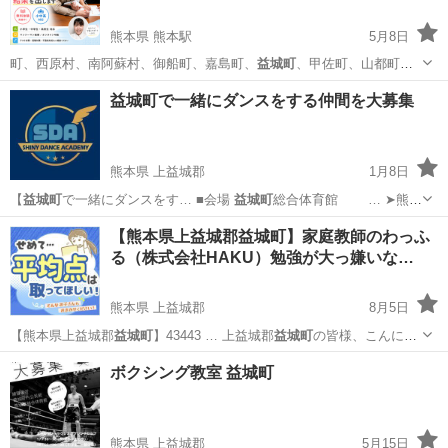
熊本県 熊本駅
5月8日
町、西原村、南阿蘇村、御船町、嘉島町、
益城町
、甲佐町、山都町、
氷川町、芦北町、津奈…
熊本
熊本市
熊本駅
家庭教師
定期テスト
益城町で一緒にダンスをする仲間を大募集
熊本県 上益城郡
1月8日
【
益城町
で一緒にダンスをす… ■会場
益城町
総合体育館 … ➤熊本
県上益城郡
益城町
木山236番地 …
熊本
上益城郡
ダンス
益城町
【熊本県上益城郡益城町】家庭教師のわっふ
る（株式会社HAKU）勉強が大っ嫌いな…
熊本県 上益城郡
8月5日
【熊本県上益城郡
益城町
】43443 … 上益城郡
益城町
の皆様、こんにち
は… 😄 上益城郡
益城町
の勉強が大っ嫌いな…
熊本
上益城郡
受験
益城町
ボクシング教室 益城町
熊本県 上益城郡
5月15日