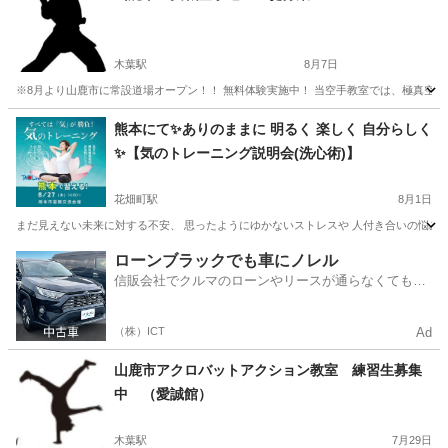
木葉駅
8月7日
※8月より山鹿市に常設道場オープン！！ 無料体験実施中！ 当空手教室では、極真空手
熊本
山鹿市
木葉駅
空手/他格闘技
キックボクシング
熊本にて✨️ありのままに 明るく 楽しく 自分らしく
✨️【気のトレーニング説明会(洗心術)】
花畑町駅
8月1日
まだ見えない未来に対する不安、 思ったようにゆかないストレスや 人付き合いの悩みなど 
熊本
熊本市
花畑町駅
気功
場所
ローンブラックでも車にノレル
信販会社でクルマのローンやリースが通らなくてもク
ルマをご利用いただけるサービスがあります！
（株）ICT
Ad
山鹿市アクロバットアクション教室 練習生募集
中 （愛誠館）
木葉駅
7月29日