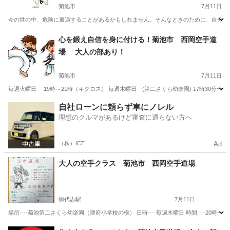
菊池市
7月11日
今の世の中、危険に遭遇することがあるかもしれません。そんなときのために、自分の身や大切
熊本
菊池市
空手/他格闘技
西岡
心を鍛え自信を身に付ける！菊池市 西岡空手道
場 大人の部あり！
菊池市
7月11日
毎週火曜日 19時～21時（キクロス） 毎週木曜日 (第二さくら幼楽園) 17時30分〜18時
熊本
菊池市
スポーツ
西岡
自社ローンに頼らず車にノレル
理想のクルマがあるけど審査に通らない方へ
（株）ICT
Ad
大人の空手クラス 菊池市 西岡空手道場
御代志駅
7月11日
場所····菊池第二さくら幼楽園（隈府小学校の横） 日時····毎週木曜日 時間····20時
熊本
菊池市
御代志駅
空手/他格闘技
西岡