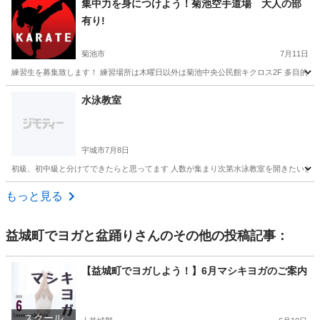
集中力を身につけよう！菊池空手道場 大人の部
有り!
菊池市
7月11日
練習生を募集致します！ 練習場所は木曜日以外は菊池中央公民館キクロス2F 多目的ホールでお
熊本
菊池市
空手/他格闘技
西岡
水泳教室
宇城市
7月8日
初級、初中級と分けてできたらと思ってます 人数が集まり次第水泳教室を開きたいと考
熊本
宇城市
水泳
泳ぎ
もっと見る
益城町でヨガと盆踊り
さんのその他の投稿記事：
【益城町でヨガしよう！】6月マシキヨガのご案内
スクール