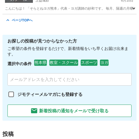
上益城郡
6月10日
こんにちは！ 「そらとねヨガ熊本」代表・ヨガ講師の紗和です。 毎月、隔週の月曜日と
熊本
上益城郡
ヨガ
益城町
ページTOPへ
お探しの投稿が見つからなかった方
ご希望の条件を登録するだけで、新着情報をいち早くお届け出来ま
す。
熊本県
教室・スクール
スポーツ
ヨガ
選択中の条件
ジモティーメルマガにも登録する
新着投稿の通知をメールで受け取る
投稿