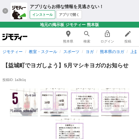
アプリならお得な情報を見逃さない！
インストール
アプリで開く
地元の掲示板 ジモティー 熊本版
熊本県
検索
ログイン
投稿
ジモティー
教室・スクール
スポーツ
ヨガ
熊本県のヨガ
上益
【益城町でヨガしよう】5月マシキヨガのお知らせ
投稿ID: 1a3b1q