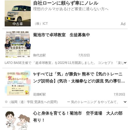
熊本
熊本市
ヨガ
オンライン
自社ローンに頼らず車にノレル
理想のクルマがあるけど審査に通らない方へ
（株）ICT
Ad
菊池市で卓球教室 生徒募集中
御代志駅
7月22日
LATO BASE主催で 「超卓球教室」を2022年11月開講しました。 コンセプト 
熊本
菊池市
御代志駅
卓球
BASE
✨すべては「気」が勝負✨ 熊本で【気のトレーニ
ング説明会】(気功・太極拳などの源流 気の導引術
/ 護身術 / 呼吸法 / TAO)
花畑町駅
7月20日
💠（福岡〈道〉学院 受講生への質問） ー 気のトレーニング をやってみて、 どん
熊本
熊本市
花畑町駅
気功
導引術
心と身体を育てる！菊池市 空手道場 大人の部
有り！