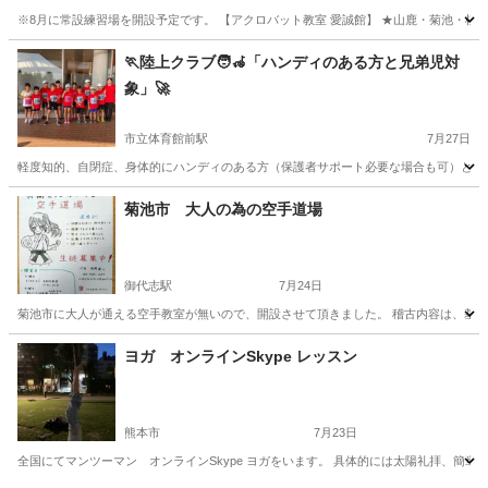
※8月に常設練習場を開設予定です。 【アクロバット教室 愛誠館】 ★山鹿・菊池・植
熊本
山鹿市
木葉駅
体操
アクロバット
🏃陸上クラブ🧑‍🦽「ハンディのある方と兄弟児対
象」🚀
市立体育館前駅
7月27日
軽度知的、自閉症、身体的にハンディのある方（保護者サポート必要な場合も可）と兄弟児
熊本
熊本市
市立体育館前駅
かけっこ
兄弟
菊池市 大人の為の空手道場
御代志駅
7月24日
菊池市に大人が通える空手教室が無いので、開設させて頂きました。 稽古内容は、基本的な稽古を
熊本
菊池市
御代志駅
空手/他格闘技
西岡
ヨガ オンラインSkype レッスン
熊本市
7月23日
全国にてマンツーマン オンラインSkype ヨガをいます。 具体的には太陽礼拝、簡