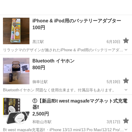
iPhone & iPod用のバッテリーアダプター
100円
黒江駅
6月10日
リラックマのデザインが施されたiPhone & iPod用のバッテリーアダプ
ター。 単3電池1本で動作し、iPhone 4、iPhone 3GS、iPhone 3G、
和歌山
和歌山市
黒江駅
その他
iPod
Bluetooth イヤホン
iPod touch、iPod nano、iPod cla...
800円
御幸辻駅
5月19日
Bluetoothイヤホン 問題なく使用出来ます。付属品等もあります。
和歌山
橋本市
御幸辻駅
その他
Bluetooth
①【新品❗️Bt west magsafeマグネット式充電
器❗️
2,500円
和歌山市駅
3月17日
Bt west magsafe充電器❗️ ・iPhone 13/13 mini/13 Pro Max/12/12 Pro/12