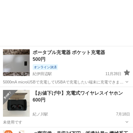
ポータブル充電器 ポケット充電器
500円
オンライン決済
紀伊田辺駅
11月28日
5000mA microUSBで充電してUSBAで充電したい端末に充電できま
す！
和歌山
田辺市
紀伊田辺駅
その他
充電器
【お値下げ中】充電式ワイヤレスイヤホン
600円
紀ノ川駅
7月18日
未使用です
和歌山
和歌山市
紀ノ川駅
その他
イヤホン