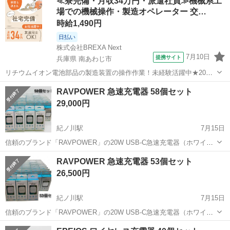
≪寮完備・月収34万円・派遣社員≫機械系工
場での機械操作・製造オペレーター 交…
時給1,490円
日払い
株式会社BREXA Next
7月10日
提携サイト
兵庫県 南あわじ市
リチウムイオン電池部品の製造装置の操作作業！未経験活躍中★20～
50代の男性活躍中！嬉しい時給1,490円！生活支援物資事前対応可◎ワ
兵庫
南あわじ市
その他
RAVPOWER 急速充電器 58個セット
ンルーム寮完備！赴任旅費会社負担！正社員登用制度あり◎《兵庫県
29,000円
南あわじ市》 人気の工場の...
紀ノ川駅
7月15日
信頼のブランド「RAVPOWER」の20W USB-C急速充電器（ホワイ
ト）です。 手のひらに収まる超コンパクトサイズながら、最大20Wの
和歌山
和歌山市
紀ノ川駅
その他
Pro
RAVPOWER 急速充電器 53個セット
高出力に対応。 iPhone 12シリーズ以降や最新のiPhone 16シリーズ、
26,500円
An...
紀ノ川駅
7月15日
信頼のブランド「RAVPOWER」の20W USB-C急速充電器（ホワイ
ト）です。 手のひらに収まる超コンパクトサイズながら、最大20Wの
和歌山
和歌山市
紀ノ川駅
その他