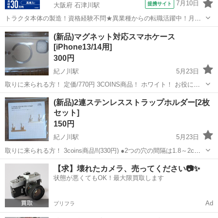
7月10日
提携サイト
大阪府 石津川駅
トラクタ本体の製造！資格経験不問★異業種からの転職活躍中！月収
例29万円以上！生活支援物資事前対応可◎即日入寮OK！寮費はずっと
大阪
堺市
石津川駅
その他
(新品)マグネット対応スマホケース
無料＆備品付き1R寮完備！赴任旅費会社負担！工場まで無料送迎あり
[iPhone13/14用]
◎《大阪府堺市》 人気の工場の...
300円
紀ノ川駅
5月23日
取りに来られる方！ 定価/770円 3COINS商品！ ホワイト！ お役に立
れば幸いですm(*_ _)m
和歌山
和歌山市
紀ノ川駅
その他
マグネット
(新品)2連ステンレスストラップホルダー[2枚
セット]
150円
紀ノ川駅
5月23日
取りに来られる方！ 3coins商品‼️(330円) ●2つの穴の間隔は1.8～2cm
必要です ●穴の幅が1cm以上のケースにご使用いただけます。 お役に
和歌山
和歌山市
紀ノ川駅
その他
3coins
【求】壊れたカメラ、売ってください📷✨
立れば幸いですm(*_ _)m
状態が悪くてもOK！最大限買取します
Ad
プリフラ