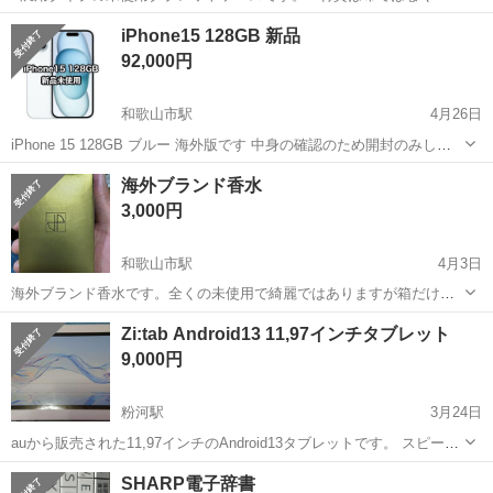
ドなものです。 ●閉じるとカバーは磁石でくっつきます。 ●対応する
和歌山
日高郡
紀伊由良駅
その他
タブレット
iPhone15 128GB 新品
具体的なタブレットは分りませんので、写真の実測サイズで判断して
92,000円
ください。 ●3枚目実...
和歌山市駅
4月26日
iPhone 15 128GB ブルー 海外版です 中身の確認のため開封のみして
おります そのため新品です ブランド：Apple iPhone iPhone 15 画面サ
和歌山
和歌山市
和歌山市駅
その他
海外ブランド香水
イズ：6.1 インチ 内蔵ストレージ容量：128...
3,000円
和歌山市駅
4月3日
海外ブランド香水です。全くの未使用で綺麗ではありますが箱だけ少
し劣化しているかもしれません。よろしければ
和歌山
和歌山市
和歌山市駅
その他
海外
Zi:tab Android13 11,97インチタブレット
9,000円
粉河駅
3月24日
auから販売された11,97インチのAndroid13タブレットです。 スピーカ
ークアッドスピーカー搭載 GPS搭載 主にYouTuber見たりGPS対応な
和歌山
紀の川市
粉河駅
その他
Android
SHARP電子辞書
のでカーナビとか、電子書籍見たりとかにオススメです。 アマゾンプ