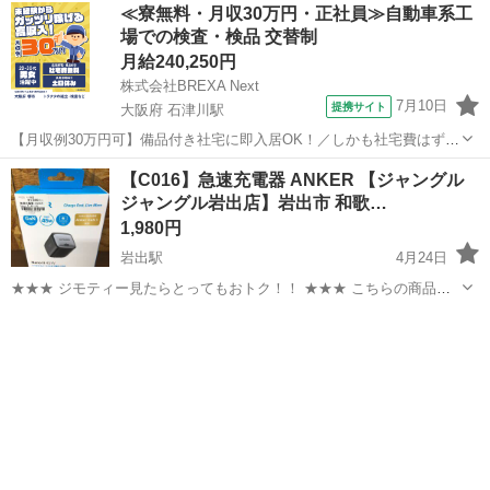
≪寮無料・月収30万円・正社員≫自動車系工
場での検査・検品 交替制
月給240,250円
株式会社BREXA Next
7月10日
提携サイト
大阪府 石津川駅
【月収例30万円可】備品付き社宅に即入居OK！／しかも社宅費はずっ
と無料♪／トラクタ本体の製造／資格経験不問★異業種からの転職活躍
大阪
堺市
石津川駅
その他
【C016】急速充電器 ANKER 【ジャングル
中！／赴任旅費会社負担／工場まで無料送迎あり◎《大阪府堺市》 人
ジャングル岩出店】岩出市 和歌…
気の工場のお仕事 ◇トラクタ...
1,980円
岩出駅
4月24日
★★★ ジモティー見たらとってもおトク！！ ★★★ こちらの商品を
店頭にてご購入の際にレジスタッフに 「ジモティーを見た」と言って
和歌山
岩出市
岩出駅
その他
ジャングル
いただくと、 商品ページの価格より" 7%OFF "の特別価格にて販
売！！ スタッ...