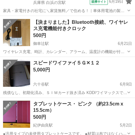
6月19日
提携サイト
兵庫県 白浜の宮駅
家具・家電付きの社宅に＼家賃無料／で住める！｜車体用電池の製造
｜未経験から月収例32万円♪｜さらに【年間休日130日】！ 人気の工場
兵庫
姫路市
白浜の宮駅
その他
【決まりました】Bluetooth接続、ワイヤレ
のお仕事 ◇車体用電池の製造◇ 機械の操作、部品のセッティング、検
ス充電機能付きクロック
査、清掃業務など。 ...
500円
御幸辻駅
6月21日
ワイヤレス充電、時計、カレンダー、アラーム、温度計の機能が付い
ています。 スマホのスピーカー、充電用にいかがでしょうか。 乾電池
和歌山
橋本市
御幸辻駅
その他
スピードワイファイ５Ｇ✕１２
またはUSB電源で動作します。
5,000円
六十谷駅
6月9日
残債なし、初期化済み、ＳＩＭカード抜き済み KDDIワイマックスで
す、箱や説明書なし
和歌山
和歌山市
六十谷駅
その他
ワイマックス
タブレットケース・ ピンク （約23.5cm x
15.5cm）
500円
紀伊由良駅
5月2日
●汎用タイプの未使用タブレットケースです。 ●材質は布ではなくハー