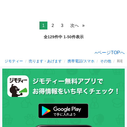
1
2
3
次へ
全129件中 1-50件表示
ページTOPへ
ジモティー
売ります・あげます
携帯電話/スマホ
その他
和歌