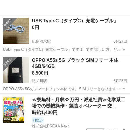
USB Type-C（タイプC）充電ケーブル」
0円
紀伊清水駅
6月27日
USB Type-C（タイプC）充電ケーブル」です 1mです 欲しい方、どう
ぞ
和歌山
橋本市
紀伊清水駅
その他
USB
OPPO A55s 5G ブラック SIMフリー 本体
4GB/64GB
8,500円
紀ノ川駅
6月25日
OPPO A55s 5Gのスマートフォン本体です。SIMフリーとなります。
【カラー】ブラック 【付属品】無し 多少のスレ、傷等ありますが比較
和歌山
和歌山市
紀ノ川駅
その他
≪寮無料・月収32万円・派遣社員≫化学系工
的キレイです 動作問題ありません 中古品であることを理解の上よろし
場での機械操作・製造オペレーター 交…
くお願いしま...
時給1,400円
日払い
株式会社BREXA Next