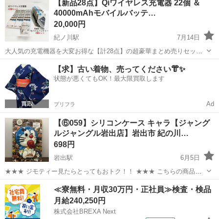
【新品28点】Qiワイヤレス充電器 22個 ＆
ん、ご家族・ご友人とのシェア、オフィス・店舗の備品、イベントの
40000mAhモバイルバッテ…
景品やノベルティ、フリマでの転売用...
20,000円
紀ノ川駅
7月14日
大人気の充電機器を大変お得な【計28点】の超豪華まとめ売りセット
として出品いたします。 すべて【新品・未使用・未開封品】です。
和歌山
和歌山市
紀ノ川駅
その他
ワイヤレス充電
【求】古い着物、売ってください👘✨
【セット内容】 ① Qiワイヤレス充電器（Owltech社製など）22個セッ
状態が悪くてもOK！最大限買取します
ト 【状態】 ...
Ad
プリフラ
【⑥059】シリコンケース キャラ【ジャング
ルジャングル岩出店】岩出市 紀の川…
698円
岩出駅
6月5日
★★★ ジモティー見たらとってもおトク！！ ★★★ こちらの商品を
店頭にてご購入の際にレジスタッフに 「ジモティーを見た」と言って
和歌山
岩出市
岩出駅
その他
ジャングル
≪寮無料・月収30万円・正社員≫検査・検品
いただくと、 商品ページの価格より" 3%OFF "の特別価格にて販
月給240,250円
売！！ スタッ...
株式会社BREXA Next