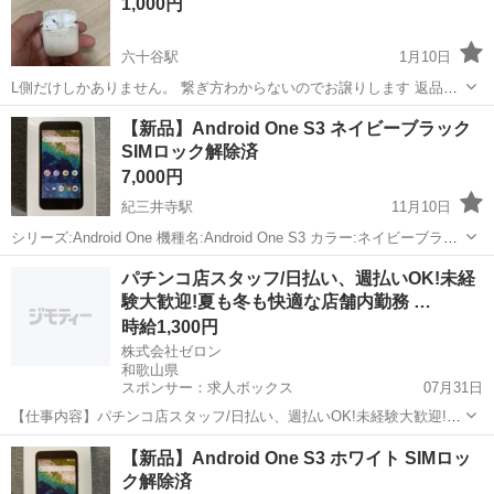
1,000円
六十谷駅
1月10日
L側だけしかありません。 繋ぎ方わからないのでお譲りします 返品な
しで
和歌山
和歌山市
六十谷駅
その他
AirPods
【新品】Android One S3 ネイビーブラック
SIMロック解除済
7,000円
紀三井寺駅
11月10日
シリーズ:Android One 機種名:Android One S3 カラー:ネイビーブラッ
ク 容量:32 GB 購入したキャリア:Y!mobile 付属品:説明書,箱 商品の状
和歌山
和歌山市
紀三井寺駅
その他
新品
パチンコ店スタッフ/日払い、週払いOK!未経
態:新品 ネットワーク制限 ◯ ※ こちら...
験大歓迎!夏も冬も快適な店舗内勤務 …
時給1,300円
株式会社ゼロン
和歌山県
スポンサー：求人ボックス
07月31日
【仕事内容】パチンコ店スタッフ/日払い、週払いOK!未経験大歓迎!夏
も冬も快適な店舗内勤務 シフトも柔軟 <給与> 時給1,300円 <勤務地>
アルバイト・パート
【新品】Android One S3 ホワイト SIMロッ
和歌山県 岩出市 <最寄駅>岩出駅 エンタメ×接客=新しい働き方、ここ
ク解除済
にあります/...