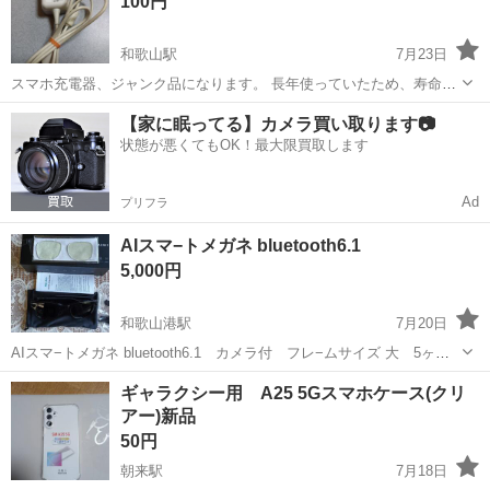
100円
売！！ スタッ...
和歌山駅
7月23日
スマホ充電器、ジャンク品になります。 長年使っていたため、寿命み
たいです。 接触の加減で充電できますが、少し熱をもちます。 きちん
和歌山
和歌山市
和歌山駅
その他
充電器
【家に眠ってる】カメラ買い取ります📷
と携帯会社で確認してもらって、エアーで吹いてもらいましたが、使
状態が悪くてもOK！最大限買取します
用時の保証はな...
Ad
プリフラ
AIスマ−トメガネ bluetooth6.1
5,000円
和歌山港駅
7月20日
AIスマ−トメガネ bluetooth6.1 カメラ付 フレ−ムサイズ 大 5ヶ月
前に購入しました。週末たまに、お出かけする時にサングラス代わり
和歌山
和歌山市
和歌山港駅
その他
ギャラクシー用 A25 5Gスマホケース(クリ
にしていたぐらいなので、あまり使用していません。カメラ付 電話
アー)新品
通話、写真撮影、録...
50円
朝来駅
7月18日