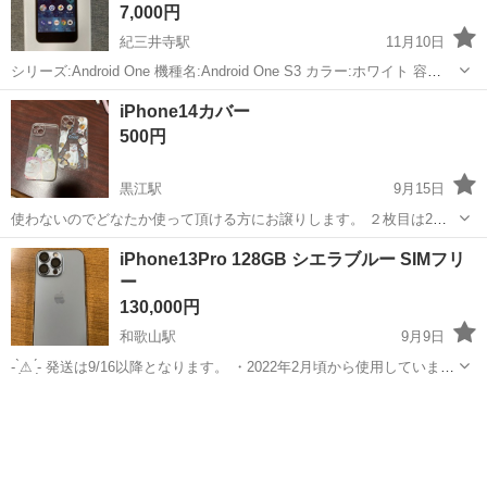
7,000円
紀三井寺駅
11月10日
シリーズ:Android One 機種名:Android One S3 カラー:ホワイト 容
量:32 GB 購入したキャリア:Y!mobile 付属品:説明書,箱 商品の状態:新
和歌山
和歌山市
紀三井寺駅
その他
ホワイト
iPhone14カバー
品 ネットワーク制限 ◯ ※ こちらの商品は...
500円
黒江駅
9月15日
使わないのでどなたか使って頂ける方にお譲りします。 ２枚目は2日
使用 ３枚目は未使用品です。 オオクワ紀三井寺店にて受け渡し希望し
和歌山
和歌山市
黒江駅
その他
譲り
iPhone13Pro 128GB シエラブルー SIMフリ
ます。 お値下げしました。￥600〜￥500 よろしくお願いいたしま
ー
す。
130,000円
和歌山駅
9月9日
- ̗̀⚠︎ ̖́- 発送は9/16以降となります。 ・2022年2月頃から使用しています
・画面はフィルムが割れていますが本体には、 目に見える傷は見当た
和歌山
和歌山市
和歌山駅
その他
Pro
りません ・バッテリーは9/9現在で98%あります 大阪ま...