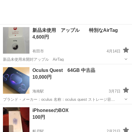
新品未使用 アップル 特別なAirTag
4,600円
有田市
4月14日
新品未使用未開封アップル AirTag
和歌山
有田市
その他
AirTag
Oculus Quest 64GB 中古品
10,000円
海南駅
3月7日
ブランド・メーカー：oculus 名称：oculus quest ストレージ容
量:64GB [商品の状態] そこまで目立った傷や汚れなどはほとんどあり
和歌山
海南市
海南駅
その他
Oculus Quest
iPhoneseのBOX
ません、丁寧に扱い使用していました。 美品になります。 写真のご確
100円
認をお...
船戸駅
2月21日