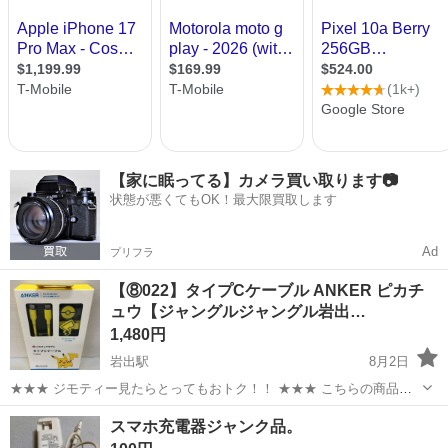
【家に眠ってる】カメラ買い取ります📷
状態が悪くてもOK！最大限買取します
Ad
プリフラ
【⑧022】タイプCケーブル ANKER ピカチ
ュウ【ジャングルジャングル岩出…
1,480円
岩出駅
8月2日
★★★ ジモティー見たらとってもおトク！！ ★★★ こちらの商品を
店頭にてご購入の際にレジスタッフに 「ジモティーを見た」と言って
和歌山
岩出市
岩出駅
その他
スマホ充電器ジャンク品。
いただくと、 商品ページの価格より" 3%OFF "の特別価格にて販