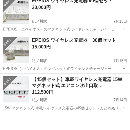
EPEIOS ワイヤレス充電器 40個セット
高出力に対応。 iPhone 12シリーズ以降や最新のiPhone 16シリーズ、
20,000円
An...
紀ノ川駅
7月15日
EPEIOS（エペイオス）のマグネット式ワイヤレスチャージャー
（20W Type-C急速充電器付きスターターセット）です。 強力なマグ
和歌山
和歌山市
紀ノ川駅
その他
EPEIOS
EPEIOS ワイヤレス充電器 30個セット
ネットでスマホ背面にピタッとくっつくため、位置ズレで充電できて
15,000円
いなかった…という失敗があ...
紀ノ川駅
7月15日
EPEIOS（エペイオス）のマグネット式ワイヤレスチャージャー
（20W Type-C急速充電器付きスターターセット）です。 強力なマグ
和歌山
和歌山市
紀ノ川駅
その他
EPEIOS
​【45個セット】車載ワイヤレス充電器 15W
ネットでスマホ背面にピタッとくっつくため、位置ズレで充電できて
マグネット式 エアコン吹出口取…
いなかった…という失敗があ...
112,500円
紀ノ川駅
7月14日
15W マグネット式 車載ワイヤレス充電器の45個セット（まとめ売り）
です。 ​【商品の特徴・おすすめポイント】 ​最大15Wの急速ワイヤレス
和歌山
和歌山市
紀ノ川駅
その他
充電対応 強力な磁力でスマホをピタッと固定しながら、素早く充電。
ドライブ中もスマ...