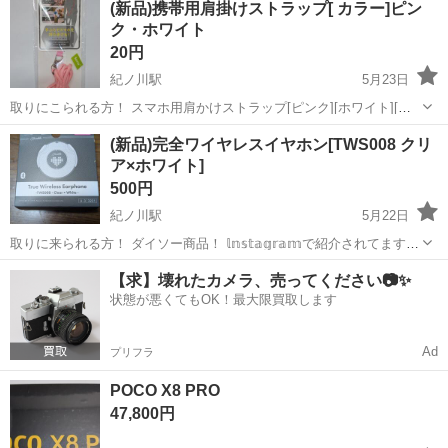
(新品)携帯用肩掛けストラップ[ カラー]ピン
ク・ホワイト
20円
紀ノ川駅
5月23日
取りにこられる方！ スマホ用肩かけストラップ[ピンク][ホワイト][グ
レー](1つづあります。) ケーブル穴幅1cm以上のケースに使用可能 サ
和歌山
和歌山市
紀ノ川駅
その他
ストラップ
(新品)完全ワイヤレスイヤホン[TWS008 クリ
イズ/ストラップ紐 全長約70cm カード約H6×...
ア×ホワイト]
500円
紀ノ川駅
5月22日
取りに来られる方！ ダイソー商品！ 𝕝𝕟𝕤𝕥𝕒𝕘𝕣𝕒𝕞で紹介されてます
(*^^*) ●本品に充電ケーブルは付属していません📱🔌 ｸﾞｻｯ ●ピンクとブ
和歌山
和歌山市
紀ノ川駅
その他
TWS
【求】壊れたカメラ、売ってください📷✨
ラックもございますm(_ _)m お気軽にお声掛けくださいませ(...
状態が悪くてもOK！最大限買取します
Ad
プリフラ
POCO X8 PRO
47,800円