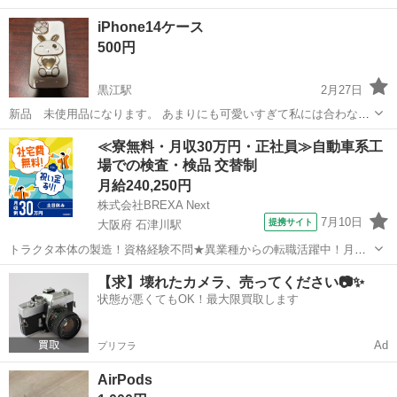
mini/12 Pro Max対応！ ・magsafeリングスタンド マグセーフ充電
和歌山
和歌山市
和歌山市駅
その他
magsafe
iPhone14ケース
器 ...
500円
黒江駅
2月27日
新品 未使用品になります。 あまりにも可愛いすぎて私には合わない
ので どなたかにお譲りします。 紀三井寺オオクワ店にて受け渡し希望
和歌山
和歌山市
黒江駅
その他
譲り
≪寮無料・月収30万円・正社員≫自動車系工
します。 よろしくお願い致します。
場での検査・検品 交替制
月給240,250円
株式会社BREXA Next
7月10日
提携サイト
大阪府 石津川駅
トラクタ本体の製造！資格経験不問★異業種からの転職活躍中！月収
例29万円以上！生活支援物資事前対応可◎即日入寮OK！寮費はずっと
大阪
堺市
石津川駅
その他
【求】壊れたカメラ、売ってください📷✨
無料＆備品付き1R寮完備！赴任旅費会社負担！工場まで無料送迎あり
状態が悪くてもOK！最大限買取します
◎《大阪府堺市》 人気の工場の...
Ad
プリフラ
AirPods