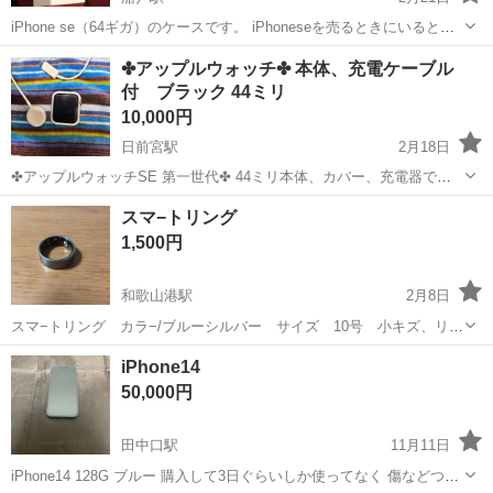
iPhone se（64ギガ）のケースです。 iPhoneseを売るときにいると思
います。 宜しくお願いします
和歌山
岩出市
船戸駅
その他
iPhonese
✤アップルウォッチ✤ 本体、充電ケーブル
付 ブラック 44ミリ
10,000円
日前宮駅
2月18日
✤アップルウォッチSE 第一世代✤ 44ミリ本体、カバー、充電器で
す。 4年前に購入しましたが、1年程前にバッテリー交換で新しいのに
和歌山
和歌山市
日前宮駅
その他
アップルウォッチ
スマ−トリング
交換しています。使用は１年程ですし、月に数回しかつげず、直ぐに
1,500円
カバーも取り付けてありますの...
和歌山港駅
2月8日
スマ−トリング カラ−/ブルーシルバー サイズ 10号 小キズ、リン
グフチに塗装ハゲ有り 画像の物が全てです（スマ−トリング/ 取扱い
和歌山
和歌山市
和歌山港駅
その他
10号
iPhone14
説明書 /ケース）作動確認済み 。あくまでも中古品ということを、ご
50,000円
理解頂き、３Nでお願いします。
田中口駅
11月11日
iPhone14 128G ブルー 購入して3日ぐらいしか使ってなく 傷などつい