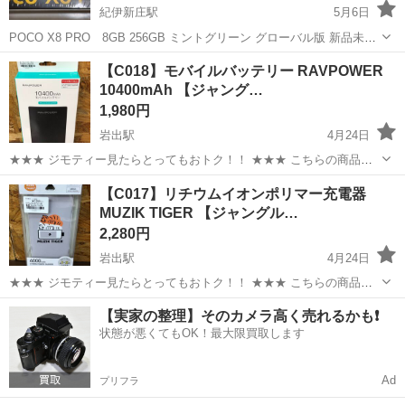
紀伊新庄駅
5月6日
POCO X8 PRO 8GB 256GB ミントグリーン グローバル版 新品未開
封です ベンチマークスコア200万点！ iPhone17とほぼ同じ！超コスパ
和歌山
田辺市
紀伊新庄駅
その他
POCO
【C018】モバイルバッテリー RAVPOWER
未開封品なのでいかなる場合でも返品は受け付けられません。ご了...
10400mAh 【ジャング…
1,980円
岩出駅
4月24日
★★★ ジモティー見たらとってもおトク！！ ★★★ こちらの商品を
店頭にてご購入の際にレジスタッフに 「ジモティーを見た」と言って
和歌山
岩出市
岩出駅
その他
【C017】リチウムイオンポリマー充電器
いただくと、 商品ページの価格より" 7%OFF "の特別価格にて販
MUZIK TIGER 【ジャングル…
売！！ スタッ...
2,280円
岩出駅
4月24日
★★★ ジモティー見たらとってもおトク！！ ★★★ こちらの商品を
店頭にてご購入の際にレジスタッフに 「ジモティーを見た」と言って
和歌山
岩出市
岩出駅
その他
ジャングル
【実家の整理】そのカメラ高く売れるかも❗️
いただくと、 商品ページの価格より" 7%OFF "の特別価格にて販
状態が悪くてもOK！最大限買取します
売！！ スタッ...
Ad
プリフラ