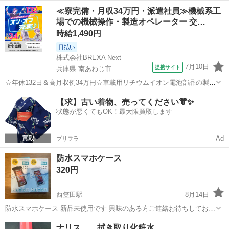
てない美品 箱が無いため少し安くしてます
和歌山
和歌山市
田中口駅
その他
ブルー
≪寮完備・月収34万円・派遣社員≫機械系工
場での機械操作・製造オペレーター 交…
時給1,490円
日払い
株式会社BREXA Next
7月10日
提携サイト
兵庫県 南あわじ市
☆年休132日＆高月収例34万円☆車載用リチウムイオン電池部品の製造
／4勤2休でオフも充実♪／家具・家電付き社宅あり＆前払いで生活支援
兵庫
南あわじ市
その他
【求】古い着物、売ってください👘✨
物資が受け取れる◎／20〜40代男女活躍中！ 車載用リチウムイオン電
状態が悪くてもOK！最大限買取します
池部品の製造 車載用...
Ad
プリフラ
防水スマホケース
320円
西笠田駅
8月14日
防水スマホケース 新品未使用です 興味のある方ご連絡お待ちしており
ます
和歌山
伊都郡
西笠田駅
その他
新品
ナリス 拭き取り化粧水