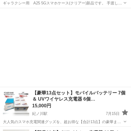
ギャラクシー用 A25 5Gスマホケース(クリアー)新品です。 手渡し希
望
和歌山
西牟婁郡
朝来駅
その他
ギャラクシー
​【豪華13点セット】モバイルバッテリー 7個
＆ UVワイヤレス充電器 6個…
15,000円
紀ノ川駅
7月15日
大人気のスマホ充電関連グッズを、超お得な【合計13点】の豪華まと
め売りセットです。 個人での普段使い・ストック用としてはもちろ
和歌山
和歌山市
紀ノ川駅
その他