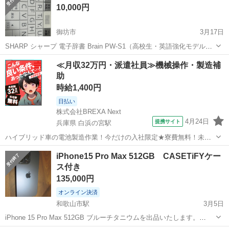
10,000円
ライ...
御坊市
3月17日
SHARP シャープ 電子辞書 Brain PW-S1（高校生・英語強化モデル）
使用期間は数ヶ月です。 ボタンのところに汚れあります、画像を確認
和歌山
御坊市
その他
電子辞書
≪月収32万円・派遣社員≫機械操作・製造補
してください。 動作不備はありません。 充電器紛失のため購入してく
助
ださい。 モ...
時給1,400円
日払い
株式会社BREXA Next
4月24日
提携サイト
兵庫県 白浜の宮駅
ハイブリッド車の電池製造作業！今だけの入社限定★寮費無料！未経
験活躍中★20～50代の男性活躍中！安定企業で長期で働きたい方オス
兵庫
姫路市
白浜の宮駅
その他
iPhone15 Pro Max 512GB CASETiFYケー
スメ！年間休日130日！正社員登用制度あり！マイカー通勤OK！ワン
ス付き
ルーム寮完備！《兵庫県姫路市》...
135,000円
オンライン決済
和歌山市駅
3月5日
iPhone 15 Pro Max 512GB ブルーチタニウムを出品いたします。
Apple Storeにて新品で一括購入し、残債なし・SIMフリーの端末で