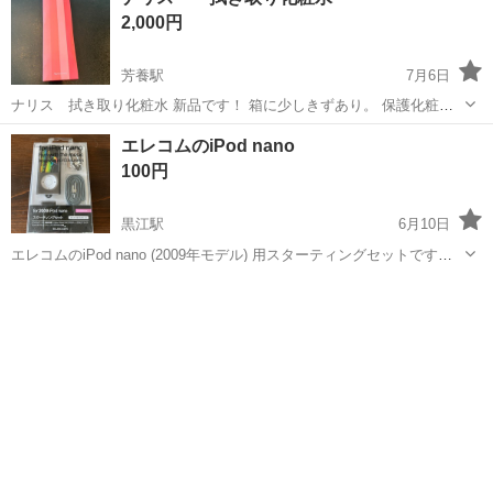
2,000円
芳養駅
7月6日
ナリス 拭き取り化粧水 新品です！ 箱に少しきずあり。 保護化粧水
とセットでも売れます。
和歌山
田辺市
芳養駅
その他
化粧水
エレコムのiPod nano
100円
黒江駅
6月10日
エレコムのiPod nano (2009年モデル) 用スターティングセットです。
このセットには、iPod nano本体を保護するためのシリコンケース、液
和歌山
和歌山市
黒江駅
その他
iPod nano
晶保護フィルム、Dockコネクタカバー、カラビナフック、ネックスト
ラップ...