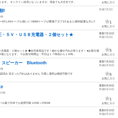
個あります。 オンライン決済になっいますが、現金でも大丈夫です。
お気に入り
作成7月2日
類❗
の他
 LANケーブル(長い)！HDMIケーブル❗変換アダプタ❗ あると便利❗必要な方に‼️
1
お気に入り
更新7月16日
正・５Ｖ・ＵＳＢ充電器・２個セット★
作成7月2日
5
充電器・２個セット★ ◆自宅保管品です！細かな傷や汚れが有ります！ ■お取引場
場となります。 ※お取引時間は：平日は１７時頃から１８時...
お気に入り
更新7月26日
ピーカー Bluetooth
作成6月30日
の他
確認済み 目立った汚れはありません 引渡し場所は相談可能です
6
お気に入り
更新6月26日
ir
作成6月14日
の他
1
ローバル版で日本でも使用可能 12GB＋256GB
お気に入り
更新6月10日
作成6月10日