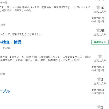
その他
Mフリーです。 リセット済み 非純正バッテリー交換済み。残量100%です。 サイレントスイ
10
麗です。 SIMフリーのた...
お気に入り
更新7月13日
作成7月5日
その他
25
ックがかかって、忘れてとけなくなりました。
お気に入り
≫検査・検品
提携サイト
その他
1700円★大手メーカー勤務！嬉しい寮費無料！ワンルーム寮完備★マイカー通勤O
手県釜石市》 人気の工場のお仕事 ◇空気圧制御機器（シリンダ、バルブ...
お気に入り
更新7月5日
作成7月5日
の他
3
お気に入り
更新7月5日
ーブル
作成7月5日
2