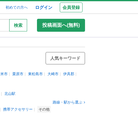
ログイン
会員登録
初めての方へ
投稿画面へ(無料)
検索
人気キーワード
登米市
栗原市
東松島市
大崎市
伊具郡
北山駅
路線・駅から選ぶ
携帯アクセサリー
その他