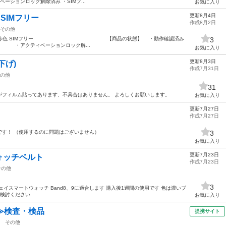
ーションロック解除済み ・SIMフ...
お気に入り
更新8月4日
色 SIMフリー
作成8月2日
その他
one SE2 64GB 赤色 SIMフリー 【商品の状態】 ・動作確認済み
3
み ・アクティベーションロック解...
お気に入り
更新8月3日
値下げ)
作成7月31日
の他
31
がフィルム貼ってあります、不具合はありません。 よろしくお願いします。
お気に入り
更新7月27日
作成7月27日
です！ （使用するのに問題はございません）
3
お気に入り
更新7月23日
ォッチベルト
作成7月23日
その他
3
イスマートウォッチ Band8、9に適合します 購入後1週間の使用です 色は濃いブ
ご検討ください
お気に入り
≫検査・検品
提携サイト
その他