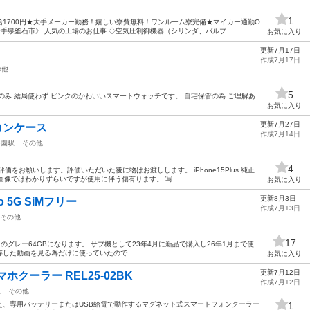
1
1700円★大手メーカー勤務！嬉しい寮費無料！ワンルーム寮完備★マイカー通勤O
手県釜石市》 人気の工場のお仕事 ◇空気圧制御機器（シリンダ、バルブ...
お気に入り
更新7月17日
作成7月17日
の他
5
のみ 結局使わず ピンクのかわいいスマートウォッチです。 自宅保管の為 ご理解あ
お気に入り
更新7月27日
リコンケース
作成7月14日
公園駅
その他
4
をお願いします。評価いただいた後に物はお渡しします。 iPhone15Plus 純正
画像ではわかりずらいですが使用に伴う傷有ります。 写...
お気に入り
更新8月3日
pro 5G SiMフリー
作成7月13日
その他
17
G SiMフリー のグレー64GBになります。 サブ機として23年4月に新品で購入し26年1月まで使
した動画を見る為だけに使っていたので...
お気に入り
更新7月12日
クーラー REL25-02BK
作成7月12日
駅
その他
え、専用バッテリーまたはUSB給電で動作するマグネット式スマートフォンクーラー
1