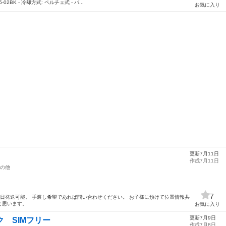
25-02BK - 冷却方式: ペルチェ式 - バ...
お気に入り
更新7月11日
作成7月11日
の他
7
即日発送可能。 手渡し希望であれば問い合わせください。 お子様に預けて位置情報共
と思います。
お気に入り
更新7月9日
ラック SIMフリー
作成7月8日