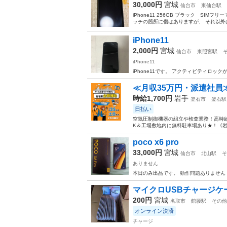
30,000円
宮城
仙台市
東仙台駅
iPhone11 256GB ブラック SI
ッチの箇所に傷はありますが、 それ以外は綺
iPhone11
2,000円
宮城
仙台市
東照宮駅
iPhone11
iPhone11です。 アクティビティロ
≪月収35万円・派遣社員
時給1,700円
岩手
釜石市
釜石駅
日払い
空気圧制御機器の組立や検査業務！高時給
K＆工場敷地内に無料駐車場あり★！《岩
poco x6 pro
33,000円
宮城
仙台市
北山駅
そ
ありません
本日のみ出品です。 動作問題ありません
マイクロUSBチャージケ
200円
宮城
名取市
館腰駅
その他
オンライン決済
チャージ