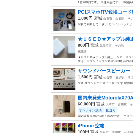
1個200円です。 未使用品です。 16
PC❗スマホ❗TV変換コード
1,000円
宮城
白石市
白石駅
そ
写真で判断して下さい❗モバイルバッテリー付❗
★ＵＳＥＤ★アップル純
800円
宮城
気仙沼市
その他
充電器
★ＵＳＥＤ★アップル純正・５Ｖ・ＵＳＢ
所は、セブンイレブン気仙沼松崎店の駐車
サウンドバースピーカー ス
1,500円
宮城
仙台市
愛子駅
そ
ゲオ サウンドバースピーカーです 動作
国内未発売MotorolaX70A
60,000円
宮城
大崎市
古川駅
そ
オンライン決済
配送可
国内未発売MotorolaX70Airです。 グ
iPhone 空箱
100円
宮城
仙台市
岩切駅
その他