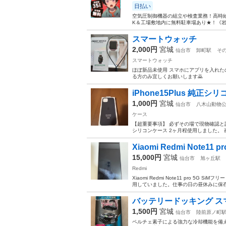
日払い
空気圧制御機器の組立や検査業務！高時給
K＆工場敷地内に無料駐車場あり★！《岩
スマートウォッチ
2,000円
宮城
仙台市
卸町駅
そ
スマートウォッチ
ほぼ新品未使用 スマホにアプリを入れた
る方のみ宜しくお願いします🙇
iPhone15Plus 純正シ
1,000円
宮城
仙台市
八木山動物
ケース
【超重要事項】 必ずその場で現物確認と評価
シリコンケース 2ヶ月程使用しました。 
Xiaomi Redmi Note11 
15,000円
宮城
仙台市
旭ヶ丘駅
Redmi
Xiaomi Redmi Note11 pro 5
用していました。仕事の日の昼休みに保存
バッテリードッキング スマホ
1,500円
宮城
仙台市
陸前原ノ町
ペルチェ素子による強力な冷却機能を備