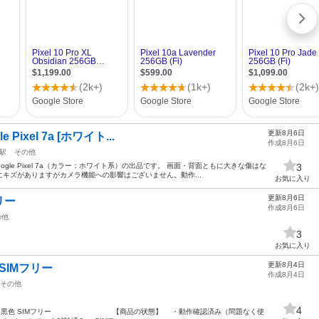
更新8月6日
Pixel 7a [ホワイト...
作成8月6日
駅
その他
gle Pixel 7a（カラー：ホワイト系）の出品です。 画面・背面ともに大きな傷はな
3
キズがありますがカメラ機能への影響はございません。動作...
お気に入り
更新8月6日
リー
作成8月6日
の他
3
お気に入り
更新8月4日
色 SIMフリー
作成8月4日
その他
4
 SE2 128GB 黒色 SIMフリー 【商品の状態】 ・動作確認済み（問題なく使