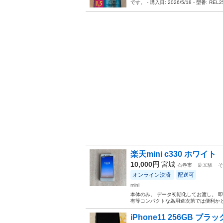
です。 - 購入日: 2026/5/18 - 型番: REL
楽天mini c330 ホワイト
10,000円
宮城
石巻市
鹿又駅
そ
オンライン決済
配送可
mini
本体のみ。 データ初期化してお渡し。 
有等コンパクトな為用途次第では便利か
iPhone11 256GB ブ