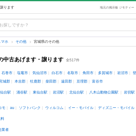
・譲ります
地元の掲示板 ジモティー
スマホ
その他
宮城県のその他
)の中古あげます・譲ります
全517件
石巻市
塩竈市
気仙沼市
白石市
名取市
角田市
多賀城市
岩沼市
宮城郡
本吉郡
牡鹿郡
柴田郡
遠田郡
亘理郡
富谷市
仙台駅
涌谷駅
東仙台駅
岩沼駅
北仙台駅
八木山動物公園駅
岩切駅
コモ
au
ソフトバンク
ウィルコム
イー・モバイル
ディズニー・モバイル
無料
売業者