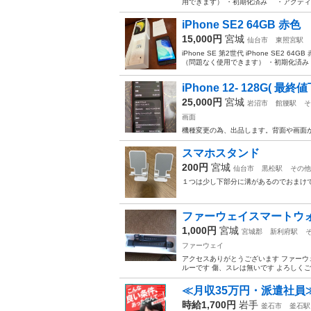
用できます） ・初期化済み ・アクティベ
iPhone SE2 64GB 赤
15,000円
宮城
仙台市
東照宮駅
iPhone SE 第2世代 iPh
（問題なく使用できます） ・初期化済
iPhone 12- 128G( 最終
25,000円
宮城
岩沼市
館腰駅
そ
画面
機種変更の為、出品します。背面や画面
スマホスタンド
200円
宮城
仙台市
黒松駅
その他
１つは少し下部分に溝があるのでおまけ
ファーウェイスマートウ
1,000円
宮城
宮城郡
新利府駅
ファーウェイ
アクセスありがとうございます ファーウェ
ルーです 傷、スレは無いです よろしく
≪月収35万円・派遣社員
時給1,700円
岩手
釜石市
釜石駅