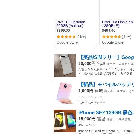
【美品/SIMフリー】Google 
30,000円
宮城
仙台市
勾当台公園
ご覧いただきありがとうございます。 Goo
く、全体的に綺麗な状態です。カメラ横に
【新品】モバイルバッテ
1,000円
宮城
仙台市
台原駅
そ
モバイルバッテリー
モバイルバッテリー
iPhone SE2 128GB 黒
15,000円
宮城
仙台市
東照宮駅
iPhone SE2
iPhone SE 第2世代 iPhone