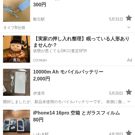
300円
船引駅
5月31日
タイプB仕様
福島
田村市
船引駅
その他
アダプタ
【実家の押し入れ整理】眠っている人形あり
ませんか？
状態が悪くてもOK🙆‍♀️査定0円‼️
Ad
COYASH
10000m Ah モバイルバッテリー
2,000円
伊達市
5月20日
開封しましたが、新品未使用のモバイルバッテリーです。 表側に傷あ
ります。
福島
伊達市
その他
モバイルバッテリー
iPhone14 16pro 空箱 とガラスフィルム
80円
いわき駅
4月28日