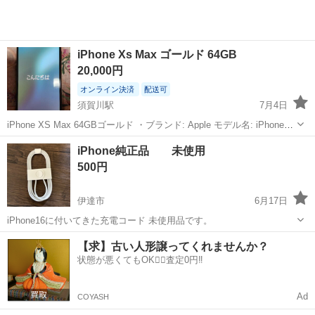
iPhone Xs Max ゴールド 64GB
20,000円
オンライン決済
配送可
須賀川駅
7月4日
iPhone XS Max 64GBゴールド ・ブランド: Apple モデル名: iPhone
XS Max ・色: ゴールド ・付属品: イヤホンと充電器ケーブルのみ。
福島
須賀川市
須賀川駅
その他
製造番号
iPhone純正品 未使用
・状態: 角にフィル...
500円
伊達市
6月17日
iPhone16に付いてきた充電コード 未使用品です。
福島
伊達市
その他
コード
【求】古い人形譲ってくれませんか？
状態が悪くてもOK🙆‍♀️査定0円‼️
Ad
COYASH