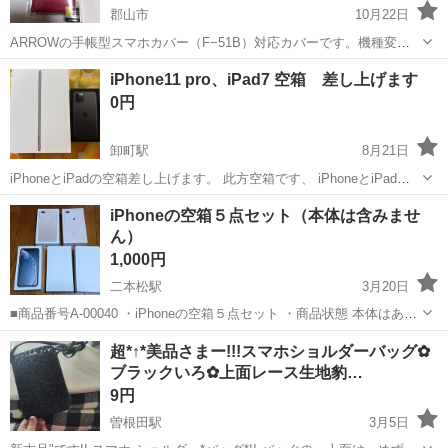
郡山市
10月22日
ARROWの手帳型スマホカバー（F−51B）対応カバーです。機種変更
したので、使わないので出品します。１点限りです。色はレッドのみ
福島
郡山市
その他
ケース
iPhone11 pro、iPad7 空箱 差し上げます
です。未使用です。
0円
卸町駅
8月21日
iPhoneとiPadの空箱差し上げます。 此方空箱です、 iPhoneとiPadを
差し上げる訳ではありません。 押入れに入れて保管してたので 其れを
福島
福島市
卸町駅
その他
iPhone11
iPhoneの空箱５点セット（本体は含みませ
ご了承願います。 ツルハドラッグ丸子店でのお取引希望です。 希望取
ん）
引時間...
1,000円
二本松駅
3月20日
■商品番号A-00040 ・iPhoneの空箱５点セット ・商品状態 本体はあり
ません。空箱のみです。少し古めのiPhoneの箱です。少々擦れた汚れ
福島
二本松市
二本松駅
その他
空箱
超*↑*美品さまー!!!スマホショルダーバッグ✿
や小傷があります。しっかりとした作りの箱なので、思い出の品を
ブラックいろ✿上面レース生地豹…
入...
9円
曽根田駅
3月5日