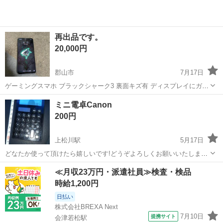
再出品です。
20,000円
郡山市
7月17日
ゲーミングスマホ ブラックシャーク3 裏面キズ有 ディスプレイにガラ
スフィルム付き デュアルsim ゲーム専用モード搭載 CODや原神など重
福島
郡山市
その他
ブラックシャーク
ミニ電卓Canon
いゲームもサクサク動きます 動作確認済み（購入後の不具合は保証し
200円
かねます） サブス...
上松川駅
5月17日
どなたか使って頂けたら嬉しいです!どうぞよろしくお願いいたします
🙇 #電卓#Canon#計算#ソーラー#永久#電池いらず#文房具
福島
福島市
上松川駅
その他
電卓
≪月収23万円・派遣社員≫検査・検品
時給1,200円
日払い
株式会社BREXA Next
7月10日
提携サイト
会津若松駅