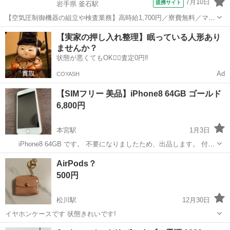
7月10日
提携サイト
岩手県 釜石駅
【空気圧制御機器の組立や検査業務】高時給1,700円／寮費無料／マイ
カー通勤OK＆工場敷地内に無料駐車場あり 人気の工場のお仕事 ◇空
岩手
釜石市
釜石駅
その他
【実家の押し入れ整理】眠っている人形あり
気圧制御機器（シリンダ、バルブ等）の製造・組立、検査、梱包、入
ませんか？
出荷業務◇ ＊大手メーカー...
状態が悪くてもOK🙆‍♀️査定0円‼️
Ad
COYASH
【SIMフリー 美品】iPhone8 64GB ゴールド
6,800円
本宮駅
1月3日
iPhone8 64GB です。 不要になりましたため、出品します。 付属
品 （Lightningケーブル、有線イヤホン、ACアダプター）、未使用の
福島
本宮市
本宮駅
その他
iPhone8
AirPods？
まま全て揃ってます。 画像にはありませんが、もちろんSIMピンも付
500円
いてい...
松川駅
12月30日
イヤホンケースです 状態きれいです!
福島
福島市
松川駅
その他
AirPods