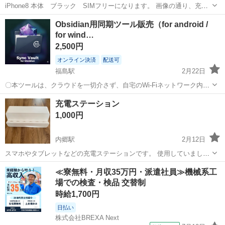
iPhone8 本体 ブラック SIMフリーになります。 画像の通り、充電
容量74%です。充電口に使用に伴う塗装ハゲがありますが、ケースを
福島
いわき市
いわき駅
その他
iPhone8
Obsidian用同期ツール販売（for android /
着用して使用していたため状態は比較的良好です。ご検討ください。
for wind…
2,500円
オンライン決済
配送可
福島駅
2月22日
〇本ツールは、クラウドを一切介さず、自宅のWi-Fiネットワーク内だ
けでObsidian保管庫データをスマホとPCでダイレクトに同期します。
福島
福島市
福島駅
その他
Obsidian
充電ステーション
※対象：windows ←→ android 間の同期。 ・Evernot...
1,000円
内郷駅
2月12日
スマホやタブレットなどの充電ステーションです。 使用していました
が、生活スタイルに合わなかったため出品します。 目立った傷等あり
福島
いわき市
内郷駅
その他
タブレット
≪寮無料・月収35万円・派遣社員≫機械系工
ません。 平・内郷周辺での受渡しになります。 その他の場所の場合は
場での検査・検品 交替制
ご相談ください。 #スマホ...
時給1,700円
日払い
株式会社BREXA Next