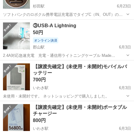
杉田駅
6月23日
ソフトバンクのロボクル携帯電話充電器でタイプC（IN、OUT）の差
し込み口です 中古品になります お取引場所等はプロフィール参照して
福島
郡山市
杉田駅
その他
充電器
③USB-A Lightning
ください
50円
オンライン決済
郡山駅
6月3日
2.4A対応急速充電 充電・通信用ライトニングケーブル Made
for_iPhone_iPad_iPod
福島
郡山市
郡山駅
その他
【譲渡先確定】(未使用・未開封)モバイルバ
ッテリー
700円
いわき駅
6月3日
未使用・未開封です。 ネットショッピングで購入しました。
福島
いわき市
いわき駅
その他
モバイルバッテリー
【譲渡先確定】(未使用・未開封)ポータブル
チャージー
800円
いわき駅
6月3日