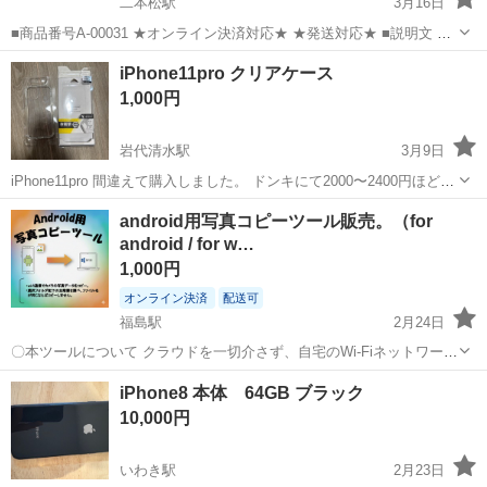
二本松駅
3月16日
■商品番号A-00031 ★オンライン決済対応★ ★発送対応★ ■説明文 ・
メーカー：NEC ・ジャンル：モバイルルーター ・製品名：Aterm ・型
福島
二本松市
二本松駅
その他
モバイルルーター
iPhone11pro クリアケース
番：MR03LN ・詳細・特徴 メーカーページの...
1,000円
岩代清水駅
3月9日
iPhone11pro 間違えて購入しました。 ドンキにて2000〜2400円ほどで
購入 ご検討ください
福島
福島市
岩代清水駅
その他
iPhone11
android用写真コピーツール販売。（for
android / for w…
1,000円
オンライン決済
配送可
福島駅
2月24日
〇本ツールについて クラウドを一切介さず、自宅のWi-Fiネットワーク
のみでAndroidの写真をPCへダイレクトに転送します。 ※対象：
福島
福島市
福島駅
その他
フォルダ
iPhone8 本体 64GB ブラック
Android → Windows（バックアップ・コピー専用） 安心のコピー...
10,000円
いわき駅
2月23日