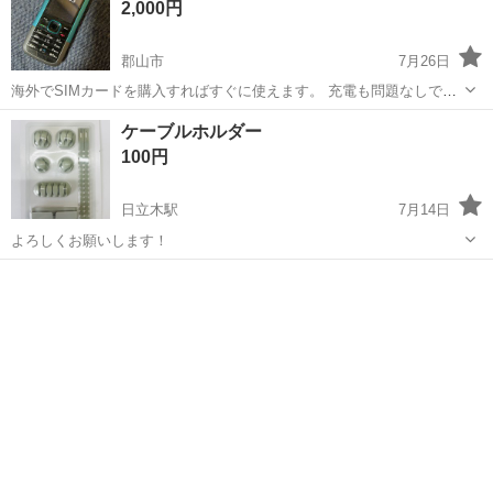
2,000円
郡山市
7月26日
海外でSIMカードを購入すればすぐに使えます。 充電も問題なしで
す。 画像の物が全てです。 手渡し、現金のみの対応でお願いします。
福島
郡山市
その他
NOKIA
ケーブルホルダー
100円
日立木駅
7月14日
よろしくお願いします！
福島
相馬市
日立木駅
その他
ケーブル