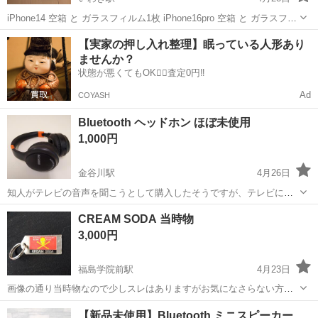
iPhone14 空箱 と ガラスフィルム1枚 iPhone16pro 空箱 と ガラスフィ
ルム1枚 ガラスフィルムは携帯端末購入2024年9月の物で、2枚入りで1
福島
いわき市
いわき駅
その他
空箱
【実家の押し入れ整理】眠っている人形あり
枚未使用分です。 平日16時以降対応可能 土日休みですが...
ませんか？
状態が悪くてもOK🙆‍♀️査定0円‼️
Ad
COYASH
Bluetooth ヘッドホン ほぼ未使用
1,000円
金谷川駅
4月26日
知人がテレビの音声を聞こうとして購入したそうですが、テレビに
Bluetooth 機能がなく 使用できずに保管しておりました。 スマホで使
福島
福島市
金谷川駅
その他
Bluetooth
CREAM SODA 当時物
用しましたら、音質も良く装着感も良いようです。 充電口は Cタ
3,000円
イプです。 本体及び...
福島学院前駅
4月23日
画像の通り当時物なので少しスレはありますがお気になさらない方宜
しくお願いします。 こちら現金手渡しでお願い致します
福島
福島市
福島学院前駅
その他
通り
【新品未使用】Bluetooth ミニスピーカー