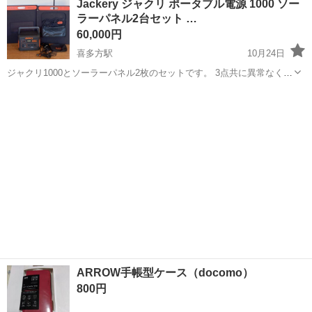
Jackery ジャクリ ポータブル電源 1000 ソー
ラーパネル2台セット …
60,000円
喜多方駅
10月24日
ジャクリ1000とソーラーパネル2枚のセットです。 3点共に異常なく動
作確認してあります。 主に工具のバッテリー充電用として使用してい
福島
喜多方市
喜多方駅
その他
ジャ
ました。 使用頻度は多くはないですが、本体及びパネル共に屋外で使
用による土汚れやすり傷な...
ARROW手帳型ケース（docomo）
800円