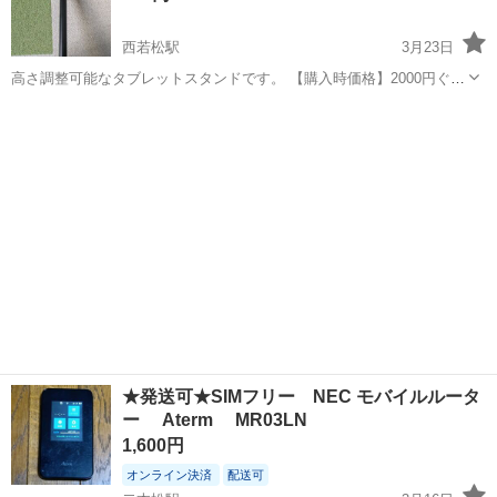
西若松駅
3月23日
高さ調整可能なタブレットスタンドです。 【購入時価格】2000円ぐら
い 【サイズ】台座直径18cm、高さ：40〜56cm （大体です） 【傷な
福島
会津若松市
西若松駅
その他
タブレット
どの状態】とくに目立った傷はありません。 【アピールポイント】状
態はいいの...
★発送可★SIMフリー NEC モバイルルータ
ー Aterm MR03LN
1,600円
オンライン決済
配送可