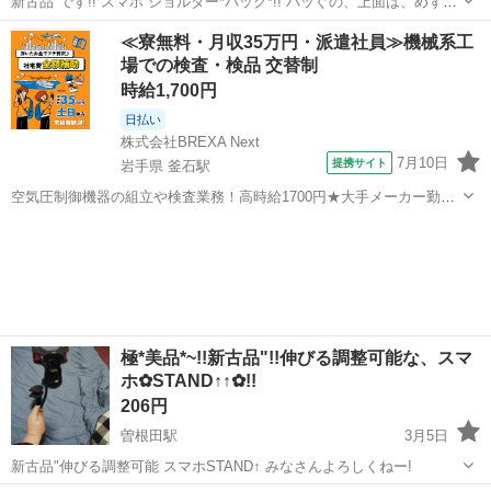
新古品"です!! スマホ ショルダー*バッグ*!! バッぐの、上面は、めずい
レース生地の、ブラックいろ 豹柄↑↑♡ ちまた、の、お店で購入し、
福島
福島市
曽根田駅
その他
レース
≪寮無料・月収35万円・派遣社員≫機械系工
２~３回ほど、使用しただけっ みなさん、よろしくねー!!!
場での検査・検品 交替制
時給1,700円
日払い
株式会社BREXA Next
7月10日
提携サイト
岩手県 釜石駅
空気圧制御機器の組立や検査業務！高時給1700円★大手メーカー勤
務！嬉しい寮費無料！ワンルーム寮完備★マイカー通勤OK＆工場敷地
岩手
釜石市
釜石駅
その他
内に無料駐車場あり★！《岩手県釜石市》 人気の工場のお仕事 ◇空気
圧制御機器（シリンダ、バルブ...
極*美品*~!!新古品"!!伸びる調整可能な、スマ
ホ✿STAND↑↑✿!!
206円
曽根田駅
3月5日
新古品"伸びる調整可能 スマホSTAND↑ みなさんよろしくねー!