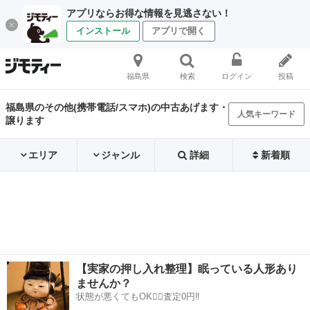
アプリならお得な情報を見逃さない！
インストール
アプリで開く
福島県
検索
ログイン
投稿
福島県のその他(携帯電話/スマホ)の中古あげます・
人気キーワード
譲ります
エリア
ジャンル
詳細
新着順
【実家の押し入れ整理】眠っている人形あり
ませんか？
状態が悪くてもOK🙆‍♀️査定0円‼️