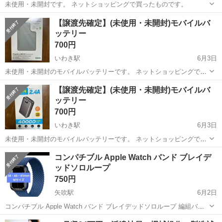
未使用・未開封です。 ネットショッピングで買ったものです。
福島
いわき市
いわき駅
その他
【譲渡先確定】(未使用・未開封)モバイルバ
ッテリー
700円
いわき駅
6月3日
未使用・未開封のモバイルバッテリーです。 ネットショッピングで購
入しました。
福島
いわき市
いわき駅
その他
モバイルバッテリー
【譲渡先確定】(未使用・未開封)モバイルバ
ッテリー
700円
いわき駅
6月3日
未使用・未開封のモバイルバッテリーです。 ネットショッピングで買
ったものです。
福島
いわき市
いわき駅
その他
コンパチブル Apple Watch バンド ブレイデ
ッドソロループ
750円
矢吹駅
6月2日
コンパチブル Apple Watch バンド ブレイデッドソロループ 編組バン
ド 通気性 防汗 取付簡単 交換ベルト 柔らかいシリコーン糸混紡リサイ
福島
西白河郡
矢吹駅
その他
Apple Watch