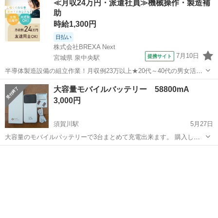
≪月収24万円・派遣社員≫機械操作・製造補
クルヤーン素材 コンパチブル apple watch series 7/6/...
助
時給1,300円
日払い
株式会社BREXA Next
7月10日
提携サイト
宮城県 泉中央駅
半導体製造設備の組立作業！月収例23万以上★20代～40代の男女活躍
中中！社会保険完備！送迎あり！◎マイカー通勤OK＆無料駐車場完
宮城
泉中央駅
その他
大容量モバイルバッテリー 58800mA
備！作業着無償貸与◎食堂利用可★《宮城県黒川郡大和町》 人気の工
3,000円
場のお仕事 ◇半導体製造設備...
須賀川駅
5月27日
大容量のモバイルバッテリーで3台まとめて充電出来ます。 購入して
一ヶ月ほどです。 たまに、モバイルバッテリーの発火のニュース等聞
福島
須賀川市
須賀川駅
その他
モバイルバッテリー
きますが、海外製でPSE認証を取得していないものはそう言う事が起
こります。 本製品はPSE...