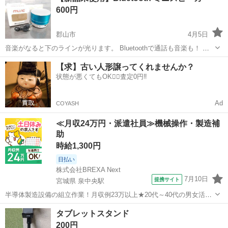
600円
郡山市
4月5日
音楽がなると下のラインが光ります。 Bluetoothで通話も音楽も！ ミ
ニサイズだから場所を選びません。 お手軽に使えます。 箱に劣化あ
福島
郡山市
その他
Bluetooth
【求】古い人形譲ってくれませんか？
り。
状態が悪くてもOK🙆‍♀️査定0円‼️
Ad
COYASH
≪月収24万円・派遣社員≫機械操作・製造補
助
時給1,300円
日払い
株式会社BREXA Next
7月10日
提携サイト
宮城県 泉中央駅
半導体製造設備の組立作業！月収例23万以上★20代～40代の男女活躍
中中！社会保険完備！送迎あり！◎マイカー通勤OK＆無料駐車場完
宮城
泉中央駅
その他
タブレットスタンド
備！作業着無償貸与◎食堂利用可★《宮城県黒川郡大和町》 人気の工
200円
場のお仕事 ◇半導体製造設備...