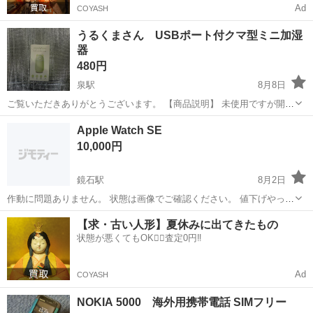
Ad
COYASH
うるくまさん USBポート付クマ型ミニ加湿
器
480円
泉駅
8月8日
ご覧いただきありがとうございます。 【商品説明】 未使用ですが開封
済みになっています 気になる方はご遠慮ください。 【商品情報】 サ
福島
いわき市
泉駅
その他
Apple Watch SE
イズ 7.5奥行き x 7.5幅 x 15.2高さ cm ・重さ… 185g ...
10,000円
鏡石駅
8月2日
作動に問題ありません。 状態は画像でご確認ください。 値下げやって
ません 取引早い方優先 神経質な方は取引控えてください。 スムーズ
福島
岩瀬郡
鏡石駅
その他
Apple Watch
【求・古い人形】夏休みに出てきたもの
な取引お待ちしてます。
状態が悪くてもOK🙆‍♀️査定0円‼️
Ad
COYASH
NOKIA 5000 海外用携帯電話 SIMフリー