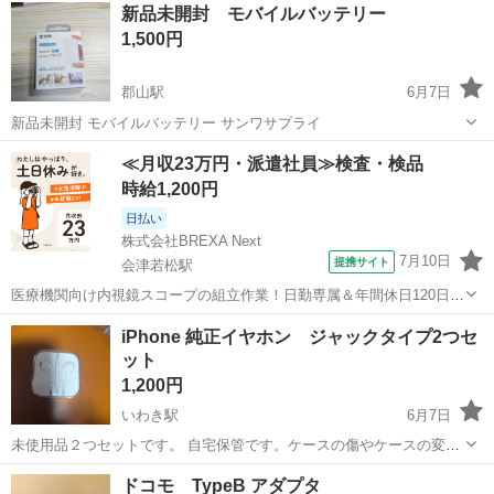
新品未開封 モバイルバッテリー
1,500円
郡山駅
6月7日
新品未開封 モバイルバッテリー サンワサプライ
福島
郡山市
郡山駅
その他
モバイルバッテリー
≪月収23万円・派遣社員≫検査・検品
時給1,200円
日払い
株式会社BREXA Next
7月10日
提携サイト
会津若松駅
医療機関向け内視鏡スコープの組立作業！日勤専属＆年間休日120日
★◎20代～40代の男女活躍中！送迎あり！マイカー通勤OK◎無料駐車
福島
会津若松市
会津若松駅
その他
iPhone 純正イヤホン ジャックタイプ2つセ
場あり★日払いあり◎空調完備で快適作業！《福島県会津若松市》 人
ット
気の工場のお仕事 ◇医療機...
1,200円
いわき駅
6月7日
未使用品２つセットです。 自宅保管です。ケースの傷やケースの変色
あります。
福島
いわき市
いわき駅
その他
イヤホン
ドコモ TypeB アダプタ