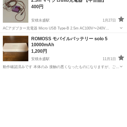
2.5m マイクロusb充電器 【中古品】
是非どうぞ。
400円
安積永盛駅
1月27日
ACアダプター充電器 Micro USB Type-B 2.5m AC100V〜240V
50/60Hz DC5.3V 600mA オズマ株式会社 古いものですが、使用に問題
福島
郡山市
安積永盛駅
その他
充電器
ROMOSS モバイルバッテリー solo 5
ありません。 線が長いの...
10000mAh
1,200円
安積永盛駅
11月1日
動作確認済みです 本体のみ 接触の悪くなったものになりますが、ご希
望であれば充電ケーブルも差し上げます
福島
郡山市
安積永盛駅
その他
モバイルバッテリー