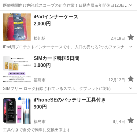
医療機関向け内視鏡スコープの組立作業！日勤専属＆年間休日120日
★◎20代～40代の男女活躍中！送迎あり！マイカー通勤OK◎無料駐車
福島
会津若松市
会津若松駅
その他
iPadインナーケース
場あり★日払いあり◎空調完備で快適作業！《福島県会津若松市》 人
2,000円
気の工場のお仕事 ◇医療機...
松川駅
2月19日
iPad用プロテクトインナーケースです。入口の異なる2つのファスナー
を装備しており、コードなどのアクセサリーなどとiPadを別々のポケ
福島
福島市
松川駅
その他
インナー
SIMカード韓国5日間
ットに収納できます。■適応モデル■ iPad/iPad2/iPad3/iPad4 素材...
1,000円
福島市
12月12日
SIMフリー ロック解除されているスマホ、タブレットに対応
福島
福島市
その他
SIMカード
iPhoneSEのバッテリー工具付き
900円
福島市
8月4日
工具付きで自分で簡単に交換出来ます