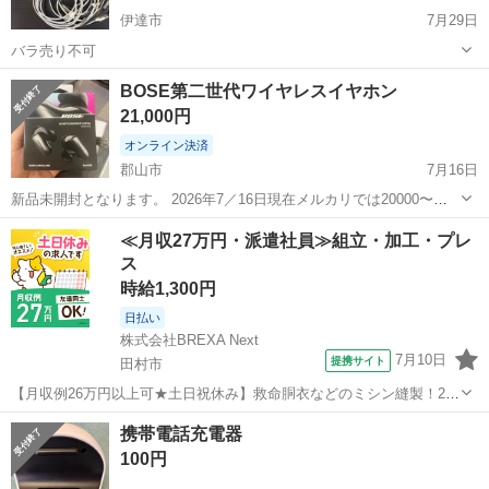
伊達市
7月29日
バラ売り不可
福島
伊達市
その他
BOSE第二世代ワイヤレスイヤホン
21,000円
オンライン決済
郡山市
7月16日
新品未開封となります。 2026年7／16日現在メルカリでは20000〜
28000円で取引されております。
福島
郡山市
その他
≪月収27万円・派遣社員≫組立・加工・プレ
ス
時給1,300円
日払い
株式会社BREXA Next
7月10日
提携サイト
田村市
【月収例26万円以上可★土日祝休み】救命胴衣などのミシン縫製！20
代～50代の男女大活躍中★日払い制度あり！マイカー通勤OK＆無料駐
福島
田村市
その他
携帯電話充電器
車場完備！食堂利用可★交通費支給◎《福島県田村市》 人気の工場の
100円
お仕事 ◇救命胴衣などのミ...