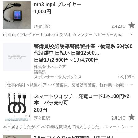
福島
福島市
曽根田駅
その他
新古品
mp3 mp4 プレイヤー
1,000円
須賀川駅
2月28日
mp3 mp4プレイヤー Bluetooth ラジオ カレンダー スピーカー内蔵
福島
須賀川市
須賀川駅
その他
プレイヤー
警備員/交通誘導警備/軽作業・物流系 50代60
代活躍中 日払い 日給12500…
日給1万2,500円～1万4,700円
株式会社ネエチア
福島県
スポンサー：求人ボックス
08月06日
【仕事内容】<職種> [ア・パ]警備員、交通誘導警備、軽作業・物流そ
の他 <雇用形態> アルバイト・パート <給与> [ア・パ]日給12,500円～
アルバイト・パート
スマートウォッチ 充電コード1本100円×2
14,700円 日勤:12,500円 夜勤:14,700円 一部日払いOK 1勤務...
本 バラ売り可
200円
喜久田駅
2月14日
本日届きましたがピンの距離を間違えて購入しました。 スマートウォ
ッチの充電コードは100円ショップでも見かけないので使用できる方は
福島
郡山市
喜久田駅
その他
スマートウォッチ