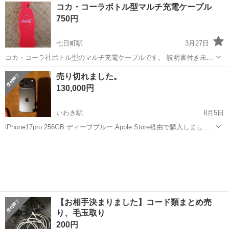
福島
福島市
その他
工具
コカ・コーラボトル型マルチ充電ケーブル
750円
七日町駅
3月27日
コカ・コーラ社ボトル型のマルチ充電ケーブルです。 説明書付き未使
用になります。
福島
会津若松市
七日町駅
その他
ケーブル
売り切れました。
130,000円
いわき駅
8月5日
iPhone17pro 256GB ディープブルー Apple Store経由で購入しました
商品です。（残債はございません。） シリアルNO：
福島
いわき市
いわき駅
その他
351076758118181 BT：100% 状態：傷無しの美品になりま...
【お相手決まりました】コード類まとめ売
り、毛玉取り
200円