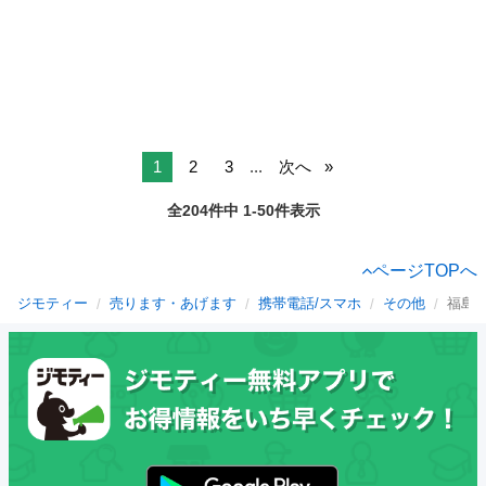
1
2
3
...
次へ
全204件中 1-50件表示
ページTOPへ
ジモティー
売ります・あげます
携帯電話/スマホ
その他
福島