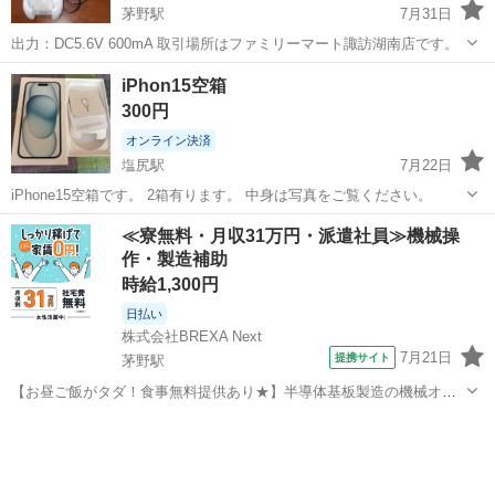
茅野駅
7月31日
出力：DC5.6V 600mA 取引場所はファミリーマート諏訪湖南店です。
長野
諏訪市
茅野駅
その他
FOMA
iPhon15空箱
300円
オンライン決済
塩尻駅
7月22日
iPhone15空箱です。 2箱有ります。 中身は写真をご覧ください。
長野
塩尻市
塩尻駅
その他
空箱
≪寮無料・月収31万円・派遣社員≫機械操
作・製造補助
時給1,300円
日払い
株式会社BREXA Next
7月21日
提携サイト
茅野駅
【お昼ご飯がタダ！食事無料提供あり★】半導体基板製造の機械オペ
レーターや検査作業！未経験活躍中★カップル＆友達同士の応募OK！
長野
茅野市
茅野駅
その他
赴任旅費会社負担★嬉しい無料送迎◎正社員登用制度あり！マイカー
通勤OK！無料駐車場完備！《長野県茅...