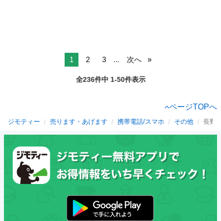
1
2
3
...
次へ
全236件中 1-50件表示
ページTOPへ
ジモティー
売ります・あげます
携帯電話/スマホ
その他
長野