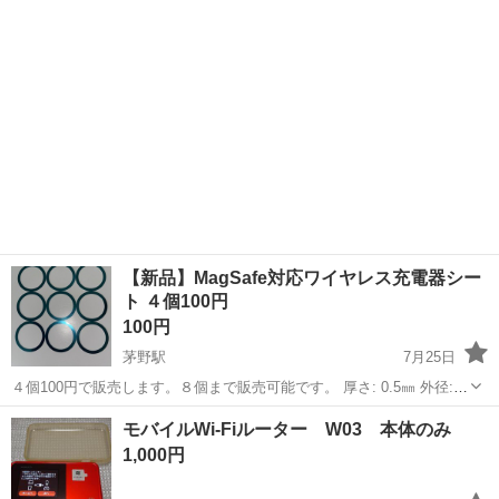
で充電しなければならないモバイルバッテリーには使用できません。
受信のみで、送信は...
【新品】MagSafe対応ワイヤレス充電器シー
ト ４個100円
100円
茅野駅
7月25日
４個100円で販売します。８個まで販売可能です。 厚さ: 0.5㎜ 外径:
56㎜ 内径: 46㎜ 色: シルバー リングに磁性はないです。 サムスン
長野
諏訪市
茅野駅
その他
ワイヤレス充電
モバイルWi-Fiルーター W03 本体のみ
GalaxyやiPhoneなどの非接触充電対応端末で使...
1,000円