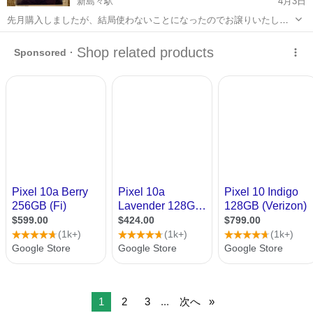
新島々駅
4月3日
先月購入しましたが、結局使わないことになったのでお譲りいたしま
す。 開封しましたが未登録なので使用できます。 【期限2026.8.31】
長野
松本市
新島々駅
その他
支所
受け渡し、もしくはオンライン決済後にコードをお知らせいたしま
す。 よろしくお願いいた...
1
2
3
...
次へ