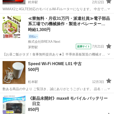
村井駅
2月12日
WiMAX2と4GLTE対応のモバイルWi-Fiルーターになります。 中古で購
入し、格安SIM(mineo)を挿して使用していました。 使用しなくなりま
長野
松本市
村井駅
その他
モバイル
≪寮無料・月収31万円・派遣社員≫電子部品
したのでお譲り致します。 Speed Wi-Fi NEXT W03...
系工場での機械操作・製造オペレーター…
時給1,300円
日払い
株式会社BREXA Next
7月21日
提携サイト
茅野駅
【お昼ご飯がタダ！食事無料提供あり★】半導体基板製造の機械オペ
レーターや検査作業！未経験活躍中★カップル＆友達同士の応募OK！
長野
茅野市
茅野駅
その他
Speed Wi-Fi HOME L01 中古
赴任旅費会社負担★嬉しい無料送迎◎正社員登用制度あり！マイカー
500円
通勤OK！無料駐車場完備！《長野県茅...
松本駅
12月3日
数ある商品の中より ご覧頂き、誠にありがとうございます。 品名：
Speed Wi-Fi HOME キャリア：au(simフリー?) 型番：L01 中古で購入
長野
松本市
松本駅
その他
楽天モバイル
《新品未開封》maxell モバイル バッテリー
し 楽天モバイル（旧ドコモプラン）での 運用を...
日立
850円