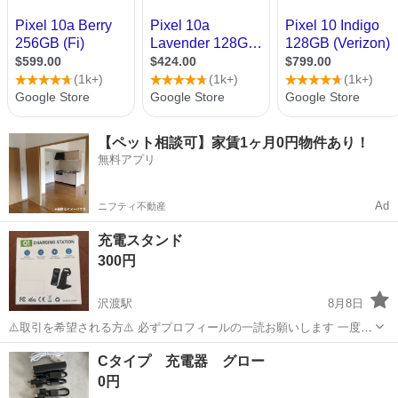
【ペット相談可】家賃1ヶ月0円物件あり！
無料アプリ
Ad
ニフティ不動産
充電スタンド
300円
沢渡駅
8月8日
⚠️取引を希望される方⚠️ 必ずプロフィールの一読お願いします 一度、
短時間使用のみ 動作問題ありません
長野
伊那市
沢渡駅
その他
Cタイプ 充電器 グロー
0円