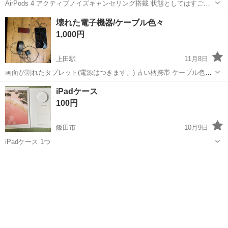
AirPods 4 アクティブノイズキャンセリング搭載 状態としてはすごく
綺麗です 異常もなく接続可能です 値下げ可能です 気になる方は金額
長野
長野市
三才駅
その他
AirPods
壊れた電子機器/ケーブル色々
とともにメッセージ下さい！
1,000円
上田駅
11月8日
画面が割れたタブレット(電源はつきます。) 古い柄携帯 ケーブル色々
セットでの販売です。
長野
上田市
上田駅
その他
電子機器
iPadケース
100円
飯田市
10月9日
iPadケース 1つ
長野
飯田市
その他
ケース