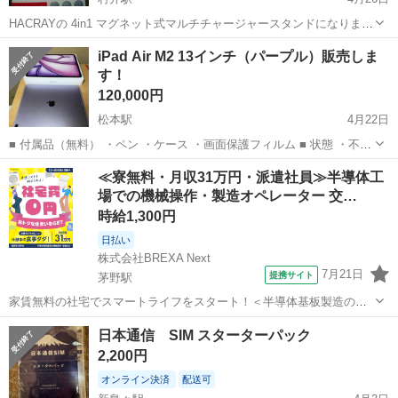
HACRAYの 4in1 マグネット式マルチチャージャースタンドになりま
す。 色はホワイトです。 新品未使用品ですが、自宅保管していたもの
長野
松本市
村井駅
その他
マグネット
iPad Air M2 13インチ（パープル）販売しま
になります。
す！
120,000円
松本駅
4月22日
■ 付属品（無料） ・ペン ・ケース ・画面保護フィルム ■ 状態 ・不具
合なし ・バッテリー状態100％ ・充電回数50回以上のみ ・レシートあ
長野
松本市
松本駅
その他
13インチ
≪寮無料・月収31万円・派遣社員≫半導体工
り（BIC STYLEで購入） ・ほぼ新品同様です ■ 販売理由 資金が必...
場での機械操作・製造オペレーター 交…
時給1,300円
日払い
株式会社BREXA Next
7月21日
提携サイト
茅野駅
家賃無料の社宅でスマートライフをスタート！＜半導体基板製造の機
械操作・検査＞ランチ代もかからないオトクな職場◎／稼ぎもしっか
長野
茅野市
茅野駅
その他
日本通信 SIM スターターパック
り！月収例31万円／長野県茅野市 半導体基板の製造・検査 クリーンル
2,200円
ーム内で、半導体基板の製造や検...
オンライン決済
配送可