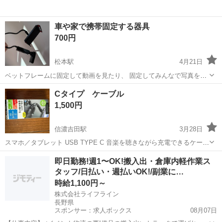
車や家で携帯固定する器具
700円
松本駅
4月21日
ベットフレームに固定して動画を見たり、 固定してみんなで写真を撮
ったりできます！
長野
松本市
松本駅
その他
動画
Cタイプ ケーブル
1,500円
信濃吉田駅
3月28日
スマホ／タブレット USB TYPE C 音楽を聴きながら充電できるケーブ
ルになります。 開封のみで使用していません。 定価2200円ぐらいし
長野
長野市
信濃吉田駅
その他
ケーブル
即日勤務!週1〜OK!搬入出・倉庫内軽作業ス
ました。
タッフ/日払い・週払いOK!/副業に…
時給1,100円～
株式会社ライフライン
長野県
スポンサー：求人ボックス
08月07日