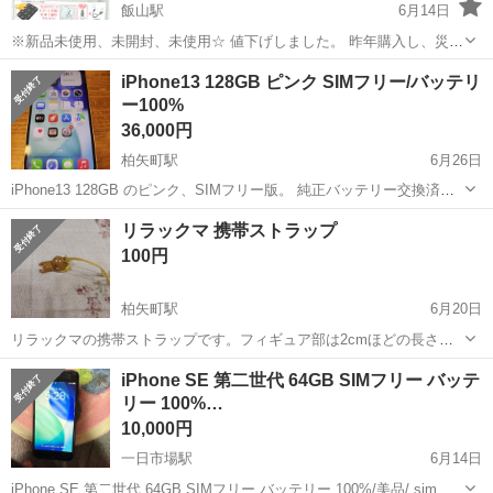
飯山駅
6月14日
※新品未使用、未開封、未使用☆ 値下げしました。 昨年購入し、災害
時用の持ち出し袋にジップロック入りで保管していた、Maxellのモバ
長野
飯山市
飯山駅
その他
バッテリー
iPhone13 128GB ピンク SIMフリー/バッテリ
イル充電バッテリーです。 内容物は、バッテリーと充電ケーブル、変
ー100%
換コネクタ、取説、...
36,000円
柏矢町駅
6月26日
iPhone13 128GB のピンク、SIMフリー版。 純正バッテリー交換済み
のバッテリー容量100%品です。 目視で確認する限り外装もキレイな
長野
安曇野市
柏矢町駅
その他
リラックマ 携帯ストラップ
状態です。iOS27でもサポートされますのでまだまだ使えると思いま
100円
す。 手渡し...
柏矢町駅
6月20日
リラックマの携帯ストラップです。フィギュア部は2cmほどの長さ、
使っていただける人がいれば。 手渡し希望
長野
安曇野市
柏矢町駅
その他
リラックマ
iPhone SE 第二世代 64GB SIMフリー バッテ
リー 100%…
10,000円
一日市場駅
6月14日
iPhone SE 第二世代 64GB SIMフリー バッテリー 100%/美品/ simロ