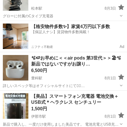
松本駅
8月3日
グローに付属のCタイプ充電器
長野
松本市
松本駅
その他
【格安物件多数✨】家賃4万円以下多数
【保証人ナシ】賃貸物件多数掲載！
Ad
ニフティ不動産
🫧‪🍉お早めに＜＜air pods 第3世代＞＞🏖🫧‪
新品ではないですがお譲り…
6,500円
豊科駅
8月1日
詳しいスペック等はオフィシャルサイトにて🙇‍♀️
𓇠𓇠𓇠𓇠𓇠𓇠𓇠𓇠𓇠𓇠𓇠𓇠𓇠𓇠𓇠𓇠𓇠𓇠 ‼️こちらはノイキャ
長野
長野市
豊科駅
その他
【美品】スマートフォン充電器 電池交換＋
ン機能がないので、必ずそのあたりも含めご確認ください‼️ ‼️返品、取
USB式＊ヘラクレス センチュリー
り引きキャンセルは出来ねます‼️...
1,500円
伊那市駅
8月1日
新品で購入し、一度だけ使用しました美品です。 電池充電とUSB充電