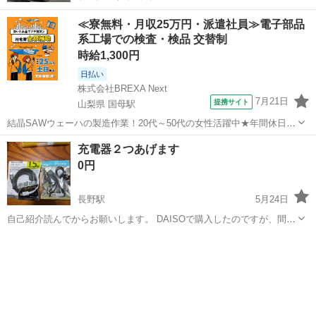
≪寮無料・月収25万円・派遣社員≫電子部品
系工場での検査・検品 交替制
時給1,300円
日払い
株式会社BREXA Next
7月21日
提携サイト
山梨県 国母駅
結晶SAWウェーハの製造作業！20代～50代の女性活躍中★年間休日
120日＆土日祝休み！クリーンルーム内でのお仕事！日払い制度利用可
山梨
国母駅
その他
充電器２つあげます
◎正社員登用制度あり！マイカー通勤可！《山梨県中巨摩郡昭和町》
0円
人気の工場のお仕事 ◇結晶...
長野駅
5月24日
自己紹介読んでからお願いします。 DAISOで購入したのですが、間違
えて買っちゃったみたいなので、使ってくださる方に。 お取り引き場
長野
長野市
長野駅
その他
充電器
所はセブンイレブン上田新田東店になります。