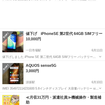
ック解除済/動作確認済み 当方は楽天モバイルでサブ端末使用していま
長野
安曇野市
一日市場駅
その他
iPhone SE
した 【機種】 iPhone SE2 imei 356487...
値下げ iPhoneSE 第2世代 64GB SIMフリー
10,000円
一日市場駅
6月11日
値下げしました iPhone SE 第二世代 64GB SIMフリー バッテリー
100%/美品/ simロック解除済/動作確認済み 当方は楽天モバイルでサブ
長野
安曇野市
一日市場駅
その他
iPhone SE
AQUOS sense5G
端末使用していました 【機種】 iPhone SE2 im...
3,000円
須坂駅
6月10日
IMEI 354972114231600 5.8インチディスプレイ 大容量バッテリー sim
フリー Androidvr13 動作品です ブラック 中古ですので現状でお願いし
長野
須坂市
須坂駅
その他
≪月収31万円・派遣社員≫機械操作・製造補
ます よろしくお願い致します
助