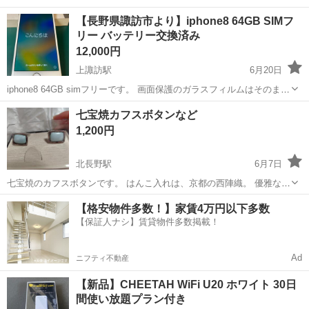
【長野県諏訪市より】iphone8 64GB SIMフ
リー バッテリー交換済み
12,000円
上諏訪駅
6月20日
iphone8 64GB simフリーです。 画面保護のガラスフィルムはそのまま
お付けしておきます。 比較的綺麗に貼れていますので、そのまま使用
長野
諏訪市
上諏訪駅
その他
iphone8
七宝焼カフスボタンなど
可能です。 色は、背面パネルがホワイト、フチはシルバーです。 ...
1,200円
北長野駅
6月7日
七宝焼のカフスボタンです。 はんこ入れは、京都の西陣織。 優雅なシ
ルクです。 朱肉はございません。 やはり、京都の織物の、 念珠袋で
長野
長野市
北長野駅
その他
【格安物件多数！】家賃4万円以下多数
す。 美しい絹です。 文字通り、数珠を入れても良いですし、 ちょっ
【保証人ナシ】賃貸物件多数掲載！
とした小物入れに、お...
Ad
ニフティ不動産
【新品】CHEETAH WiFi U20 ホワイト 30日
間使い放題プラン付き