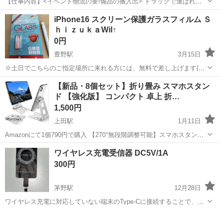
【仕事内容】<イベント物流の要!備品の搬入出> トラックで運ばれて
きたイベント機材や備品を会場内に運び入れたり(搬入)、 終了後にト
アルバイト・パート
iPhone16 スクリーン保護ガラスフィルム Ｓ
ラックへ積み込んだり(搬出)するお仕事です。 <働きやすいポイント>
ｈｉｚｕｋａWil↑
・接客なし&裏方作業!モクモ...
0円
豊野駅
3月15日
※土日でこちらのご指定場所に来れる方には、無料で差し上げます(^-
^)v ご覧くださいましてありがとうございます！ iPhone16用の液晶保
長野
長野市
豊野駅
その他
ガラス
【新品・8個セット】折り畳み スマホスタン
護フィルムの出品です♪ 娘が購入した物ですが、娘のスマホはiPhone
ド 【強化版】 コンパクト 卓上 折…
SE第３...
1,500円
上田駅
1月11日
Amazonにて1個790円で購入 【270°無段階調整可能】スマホスタンド
の首は270°自由に回転でき、自分の好みの角度に絶妙に傾けれます。
長野
上田市
上田駅
その他
Samsung Galaxy
ワイヤレス充電受信器 DC5V/1A
ナノアルミ合金材料、厳密な分子構造、普通の金属より高靭性、コン
300円
パクトなデザインは...
茅野駅
12月28日
ワイヤレス充電に対応していない端末のType-Cに接続することで、ワ
イヤレス充電ができるようになります。 充電電流は800mAなので、2A
長野
諏訪市
茅野駅
その他
ワイヤレス充電