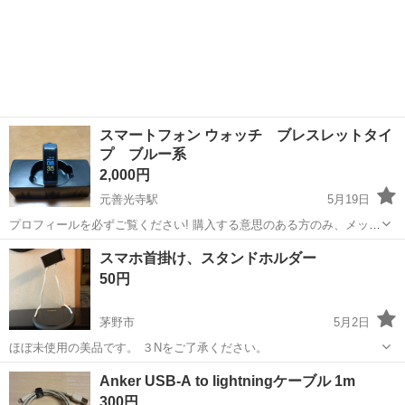
スマートフォン ウォッチ ブレスレットタイ
プ ブルー系
2,000円
元善光寺駅
5月19日
プロフィールを必ずご覧ください! 購入する意思のある方のみ、メッセ
ージを下さい。 冷やかしなどは事務局に通報します。 オムミックスの
長野
下伊那郡
元善光寺駅
その他
ウォッチ
スマホ首掛け、スタンドホルダー
スマートフォン ウォッチです。 ほとんど使用していませんが、本体に
50円
は使用に影響がない程度...
茅野市
5月2日
ほぼ未使用の美品です。 ３Nをご了承ください。
長野
茅野市
その他
スタンド
Anker USB-A to lightningケーブル 1m
300円