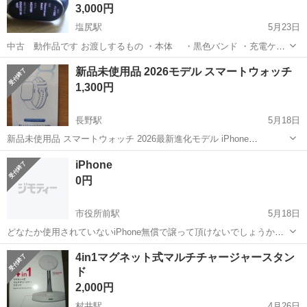
3,000円
塩尻駅
5月23日
中古 動作品です お渡しするもの ・本体 ・黒色バンド ・充電ケー
ブル ・箱 スマホはあったほうが良いです、これだけでは出来ることが
長野
塩尻市
塩尻駅
その他
Xiaomi
新品未使用品 2026モデル スマートウォッチ
限られます 一週間程は返品受け付けます 操作方法については、ネ...
1,300円
長野駅
5月18日
新品未使用品 スマートウォッチ 2026最新進化モデル iPhone
X001CL8CZB対応＆アンドロイド対応 1.9インチ業界HD大画面
長野
長野市
長野駅
その他
スマートウォッチ
iPhone
Bluetooth通話機能付SMS/Line通話機能 薄型軽量 スポーツウォ...
0円
市役所前駅
5月18日
どなたか使用されていないiPhone無償で譲って頂けないでしょうか？
よろしくお願いします
長野
長野市
市役所前駅
その他
よろしくお願いします
4in1マグネット式マルチチャージャースタン
ド
2,000円
村井駅
4月26日