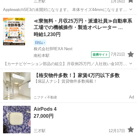
三才駅
1月16日
ApplewatchSE3の未開封になります。 本体サイズ44mmになります。
色ミッドナイトアルミニウム バンド、ゴールド 友人に頼まれて出品し
長野
長野市
三才駅
その他
引渡し
≪寮無料・月収25万円・派遣社員≫自動車系
てるため質問等の対応少し遅れてしまいます。 また、引渡し等は土曜
工場での機械操作・製造オペレーター …
の夜もしくは日...
時給1,230円
日払い
株式会社BREXA Next
7月21日
提携サイト
南松本駅
【カーナビゲーション部品の組立】月収例25万円／入社祝い金10万
円！／うれしい土日祝休み★年間休日125日／稼げる夜勤専属！日払い
長野
松本市
南松本駅
その他
【格安物件多数！】家賃4万円以下多数
OK！ 人気の工場のお仕事 ◇カーナビゲーション部品の組立◇ ■ 業務
【保証人ナシ】賃貸物件多数掲載！
内容 車載用カーナビゲ...
Ad
ニフティ不動産
AirPods 4
27,000円
三才駅
12月17日