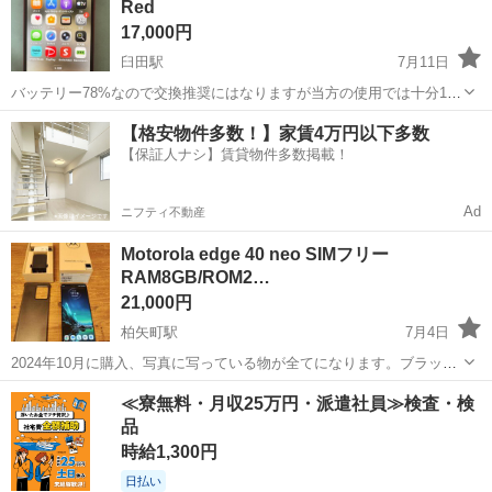
Red
17,000円
臼田駅
7月11日
バッテリー78%なので交換推奨にはなりますが当方の使用では十分1日
持ちます。裏面ケースのガラス下部にヒビがありますがケースで隠れ
長野
佐久市
臼田駅
その他
【格安物件多数！】家賃4万円以下多数
るので問題ないと思います。液晶、動作問題ありません。本体のみで
【保証人ナシ】賃貸物件多数掲載！
す。ヒビ以外大きな傷はありません。
Ad
ニフティ不動産
Motorola edge 40 neo SIMフリー
RAM8GB/ROM2…
21,000円
柏矢町駅
7月4日
2024年10月に購入、写真に写っている物が全てになります。ブラック
ビューティーの美品です。手渡し希望 ◽製品概要 ・Motorola edge 40
長野
安曇野市
柏矢町駅
その他
Motorola
≪寮無料・月収25万円・派遣社員≫検査・検
neo ブラックビューティー ・MediaTek Dimensity ...
品
時給1,300円
日払い