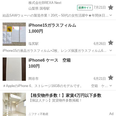
株式会社BREXA Next
7月21日
提携サイト
山梨県 国母駅
結晶SAWウェーハの製造作業！20代～50代の女性活躍中★年間休日
120日＆土日祝休み！クリーンルーム内でのお仕事！日払い制度利用可
山梨
国母駅
その他
iPhone15ガラスフィルム
◎正社員登用制度あり！マイカー通勤可！《山梨県中巨摩郡昭和町》
1,000円
人気の工場のお仕事 ◇結晶...
塩尻駅
6月26日
iPhone15の液晶ガラスフィルム×2枚、レンズ保護ガラスフィルム6
枚、新品未使用です✨
長野
塩尻市
塩尻駅
その他
ガラス
iPhone6 ケース 空箱
100円
岡谷市
6月21日
＃AppleのiPhone 6、ストレージ16GBのモデルです。 空箱 ケー
スです。スマホは入っておりません。 - ブランド: Apple - モデル:
長野
岡谷市
その他
空箱
【格安物件多数！】家賃4万円以下多数
iPhone 6 - ストレージ: 16GB -ゴールド ご...
【保証人ナシ】賃貸物件多数掲載！
Ad
ニフティ不動産