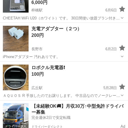
6,000円
梓橋駅
6月6日
CHEETAH WiFi U20（ホワイト）です。 30日間使い放題プラン付き。
購入しましたが使用予定がなくなったため出品します。 【状態】 ・新
長野
安曇野市
梓橋駅
その他
WiFi
充電アダプター（２つ）
品未使用 ・動作未確認（未開封のため） ・残期間：30日間使い放題
200円
【...
長野市
6月2日
iPhoneアダプター 汚れありです。
長野
長野市
その他
アダプター
ロボクル充電器❗️
100円
広丘駅
5月28日
ＡＱＵＯＳ R 手放したのでお譲りします。 中古品なのでノークレーム
ノーリターンでお願いします。 お渡し場所は、とをしや薬局 広丘駅前
長野
塩尻市
広丘駅
その他
ロボクル
【未経験OK🚚】月収30万↑中型免許ドライバ
店でお願いします。
ー募集
完全週休2日で安定転職
Ad
ドライバーダイレクト