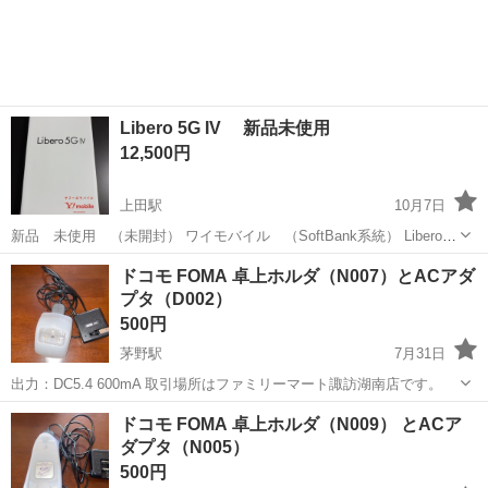
Libero 5G IV 新品未使用
12,500円
上田駅
10月7日
新品 未使用 （未開封） ワイモバイル （SoftBank系統） Libero
5G IV カラー:ホワイト ブラックもあります。 （投稿時）
長野
上田市
上田駅
その他
Libero
ドコモ FOMA 卓上ホルダ（N007）とACアダ
プタ（D002）
500円
茅野駅
7月31日
出力：DC5.4 600mA 取引場所はファミリーマート諏訪湖南店です。
長野
諏訪市
茅野駅
その他
FOMA
ドコモ FOMA 卓上ホルダ（N009） とACア
ダプタ（N005）
500円