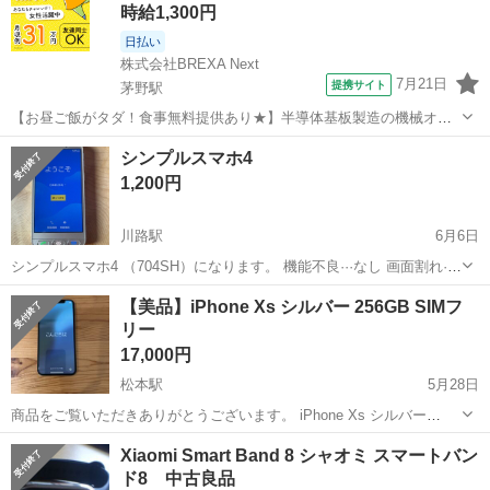
時給1,300円
日払い
株式会社BREXA Next
7月21日
提携サイト
茅野駅
【お昼ご飯がタダ！食事無料提供あり★】半導体基板製造の機械オペ
レーターや検査作業！未経験活躍中★カップル＆友達同士の応募OK！
長野
茅野市
茅野駅
その他
シンプルスマホ4
赴任旅費会社負担★嬉しい無料送迎◎正社員登用制度あり！マイカー
1,200円
通勤OK！無料駐車場完備！《長野県茅...
川路駅
6月6日
シンプルスマホ4 （704SH）になります。 機能不良···なし 画面割れ···
なし 本体は小傷や擦れがありますが動作良好でまだまだ使用可能と思
長野
下伊那郡
川路駅
その他
ガラス
【美品】iPhone Xs シルバー 256GB SIMフ
います。 ◎商品詳細 【機種】iシンプルスマホ4 【色】シルバー 【バ
リー
ッテリー...
17,000円
松本駅
5月28日
商品をご覧いただきありがとうございます。 iPhone Xs シルバー
256GB です。 大容量の256GBモデルですので、写真や動画、アプリ
長野
松本市
松本駅
その他
ステンレス
Xiaomi Smart Band 8 シャオミ スマートバン
をたっぷり保存できます。側面は高級感のあるステンレスフレーム仕
ド8 中古良品
様です。 ...