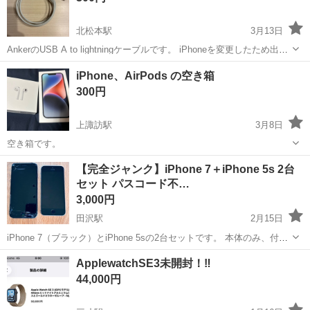
北松本駅
3月13日
AnkerのUSB A to lightningケーブルです。 iPhoneを変更したため出品
です。 まとめ買いでお値引きします。
長野
松本市
北松本駅
その他
USB
iPhone、AirPods の空き箱
300円
上諏訪駅
3月8日
空き箱です。
長野
諏訪市
上諏訪駅
その他
AirPods
【完全ジャンク】iPhone 7＋iPhone 5s 2台
セット パスコード不…
3,000円
田沢駅
2月15日
iPhone 7（ブラック）とiPhone 5sの2台セットです。 本体のみ、付属
品なしです。 両機種ともパスコードを忘れてしまい、ロック解除でき
長野
安曇野市
田沢駅
その他
iPhone 5s
ApplewatchSE3未開封！‼️
ません。 そのため初期化・動作確認・iCloud（アクティベーションロ
44,000円
ック）...