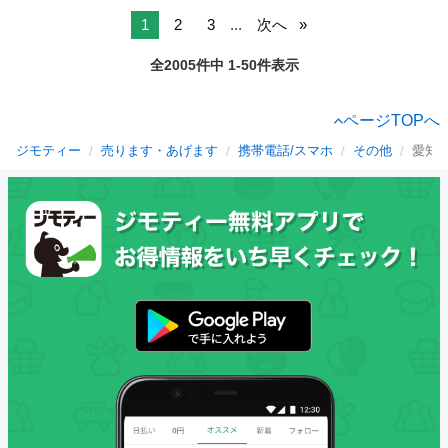
1
2
3
...
次へ
全2005件中 1-50件表示
ページTOPへ
ジモティー
売ります・あげます
携帯電話/スマホ
その他
愛知