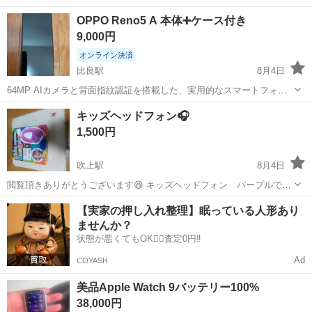
OPPO Reno5 A 本体➕ケース付き
9,000円
オンライン決済
比良駅
8月4日
64MP AIカメラと背面指紋認証を搭載した、実用的なスマートフォン
本体です。 - ブランド: OPPO - モデル名: Reno5 A - カメラ構成:
愛知
北名古屋市
比良駅
その他
キッズヘッドフォン🎧
64MP AIカメラ - 生体認証: 背面指紋認証 ご覧いただき...
1,500円
吹上駅
8月4日
閲覧頂きありがとうございます😆 キッズヘッドフォン パープルで
す！ 子供同士で取り合いになったため、未開封、未使用で出品しま
愛知
名古屋市
吹上駅
その他
【実家の押し入れ整理】眠っている人形あり
す！
ませんか？
状態が悪くてもOK🙆‍♀️査定0円‼️
Ad
COYASH
美品Apple Watch 9バッテリー100%
38,000円