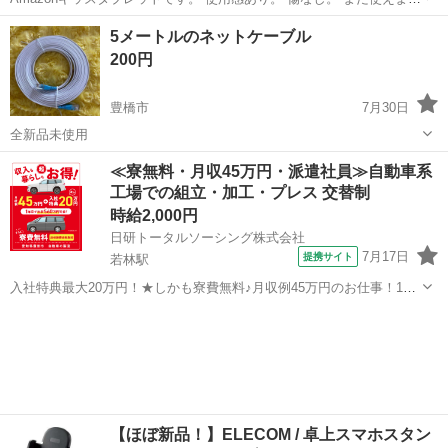
す！
愛知
名古屋市
尾張星の宮駅
その他
Amazon
5メートルのネットケーブル
200円
豊橋市
7月30日
全新品未使用
愛知
豊橋市
その他
≪寮無料・月収45万円・派遣社員≫自動車系
工場での組立・加工・プレス 交替制
時給2,000円
日研トータルソーシング株式会社
7月17日
提携サイト
若林駅
入社特典最大20万円！★しかも寮費無料♪月収例45万円のお仕事！1年
目で年収560万円も可能！あなたの手で自動車をつくりませんか？ お
愛知
豊田市
若林駅
その他
仕事について トヨタ車体各工場でのミニバン・SUV新車製造に関わる
諸作業。 【プレス】巨...
【ほぼ新品！】ELECOM / 卓上スマホスタン