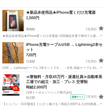
★新品未使用品★iPhone置くだけ充電器
1,500円
豊橋駅
7月26日
★新品未使用品★iPhone置くだけ充電器 USB接続充電で車内でも家の
中でも置くだけで充電が出来ます！ 新品未使用品で未開封でしたが写
愛知
豊橋市
豊橋駅
その他
充電器
iPhone充電ケーブルUSB → Lightning2本セ
真を撮る為に開封しましたがビニール袋からは出していません。 完璧
ット
を求める方や神経質な...
720円
日進駅
7月25日
USB → Lightningケーブル 2本セットです。 ・水色 高級ケーブル 約
1.1m新品2000円ほどしました。 ・evers製 ゴールド 約1.2m どちらも
愛知
日進市
日進駅
その他
Lightning
≪寮無料・月収45万円・派遣社員≫自動車系
充電確認済みです。 ナイロン編み込みタイプで 耐久性...
工場での組立・加工・プレス 交替制
時給2,000円
日研トータルソーシング株式会社
7月16日
提携サイト
知立駅
【ミニバン・SUV製造】とにかく稼げる！時給2,000円＆入社特典最大