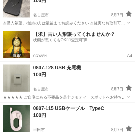
100円
す。...
名古屋市
8月7日
⚠️購入希望、検討の方は最後までお読みください ⚠️確実なお取引可能
な方のみお願いします 買い換えたため、お譲り先募集 他、投稿品まと
愛知
名古屋市
その他
楽天
【求】古い人形譲ってくれませんか？
めて引き取り大歓迎 ⚠️定型文不可、購入希望者は下記内容ご連絡くだ
状態が悪くてもOK🙆‍♀️査定0円‼️
さい ・取引希...
Ad
COYASH
0807-128 USB 充電機
100円
名古屋市
8月7日
★★★★★ ご自宅にある不要品を是非ジモティースポットへお持ち込
みしませんか？ 家電、趣味・スポーツ・レジャー用品、こども用品、
愛知
名古屋市
その他
現地
0807-115 USBケーブル TypeC
衣料服飾品、生活雑貨、家具、本、CD・DVDなどが無料でまとめて持
100円
ち込めます！ ※詳細はこ...
半田市
8月7日