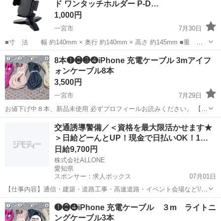
ド ワンタッチホルダー P-D…
1,000円
一宮市
7月30日
■寸 法 幅 約140mm × 奥行 約140mm × 高さ 約145mm ■重
量 約 230g ■カラー ブラック ■対応機種 およそ4.6～6.9イン
愛知
一宮市
その他
ELECOM
8本❶❷❸❹iPhone 充電ケーブル 3mアイフ
チのスマートフォン ■角度調節 可 ■商品説明...
ォンケーブル8本
3,500円
一宮市
7月29日
お値下げ中８本、新品未使用 必ずプロフィールお読みください。 【購
入】=【同意】 ★内容を承知した上で質問等無いようでしたらこのま
愛知
一宮市
その他
ケーブル
交通誘導警備／＜資格を最大限活かせます★
まお手続きをお願いいたします。 最長3m！長さを気にせず、どこでも
＞日給どーんとUP！現金で日払いOK！1…
充電できます！耐久性に優...
日給9,700円
株式会社ALLONE
愛知県
スポンサー：求人ボックス
07月01日
【仕事内容】通信・建築・道路工事・高速道路・イベント会場など!/
閑散期なしで安定収入 常に現場あり! <主な業務内容> 歩行者や車両の
アルバイト・パート
❶❷❹iPhone 充電ケーブル ３m ライトニ
誘導を行い、 交通渋滞や事故を未然に防ぐお仕事です。 地域の“安
ングケーブル3本
全”を守る、やりがいあるポジシ...