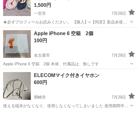
1,500円
一宮市
7月29日
★必ずプロフィールお読みください。 【購入】=【同意】新品未使用
★内容を承知した上で質問等無いようでしたらこのままお手続きをお
愛知
一宮市
その他
iPhone11
Apple iPhone 6 空箱 2個
願いいたします。 ✿お客様の過失が原因による不具合や継続使用によ
100円
る自然故障は保証対象外となり...
名古屋市
7月29日
Apple iPhone 6 空箱 2個 本体、付属品は、無しです
愛知
名古屋市
その他
空箱
ELECOMマイク付きイヤホン
600円
岡崎市
7月29日
使える端末がなくなり、使用しなくなってしまいました 使用期間半年
です
愛知
岡崎市
その他