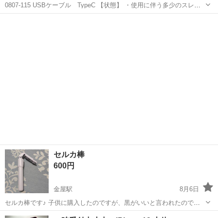
0807-115 USBケーブル TypeC 【状態】 ・使用に伴う多少のスレ、
キズ、落としきれない汚れなどございます ・詳細は現地でご確認くだ
愛知
半田市
その他
現地
さい ・お値引きは出来かねますのでご了承願います ※中古品のた...
セルカ棒
600円
金屋駅
8月6日
セルカ棒です♪ 子供に購入したのですが、黒がいいと言われたので新
品未使用になります♪ カメラ 写真
愛知
名古屋市
金屋駅
その他