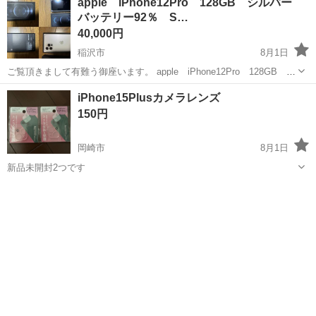
apple iPhone12Pro 128GB シルバー
バッテリー92％ S…
40,000円
稲沢市
8月1日
ご覧頂きまして有難う御座います。 apple iPhone12Pro 128GB シ
ルバー バッテリー92％ SIMフリー 中古品です。 No discounts
愛知
稲沢市
その他
バッテリー
iPhone15Plusカメラレンズ
are available. (I will not...
150円
岡崎市
8月1日
新品未開封2つです
愛知
岡崎市
その他
新品