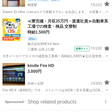
鶴里駅
7月21日
Xiaomi 15 Ultra（Leicaカメラ搭載モデル）を出品します。 大容量メモ
リ 16GB / ストレージ 512GB の上位構成モデルです。 Leica監修カメ
愛知
名古屋市
鶴里駅
その他
Xiaomi
≪寮完備・月収35万円・派遣社員≫自動車系
ラは非常に高性能で、写真・動画ともに満足度の高い1台...
工場での検査・検品 交替制
時給1,500円
日払い
株式会社BREXA Next
7月13日
提携サイト
三重県 山田上口駅
大手メーカーでタイヤの成型加工業務！高時給1,500円★正社員登用制
度あり！ワンルーム寮完備！マイカー通勤OK！無料駐車場あり！《三
三重
伊勢市
山田上口駅
その他
kindle Fire HD
重県伊勢市》 人気の工場のお仕事 ◇タイヤの製造◇ トラック・バ
3,000円
ス・RV車用を中心とした...
自由ヶ丘駅
7月20日
Fire HD 8（第8世代）です。 ストレージは16GB（空き容量は11GBぐ
らい） 電子書籍用に良いと思い購入しましたが、あまり使っていない
愛知
自由ヶ丘駅
その他
Fire
ので出品しました。