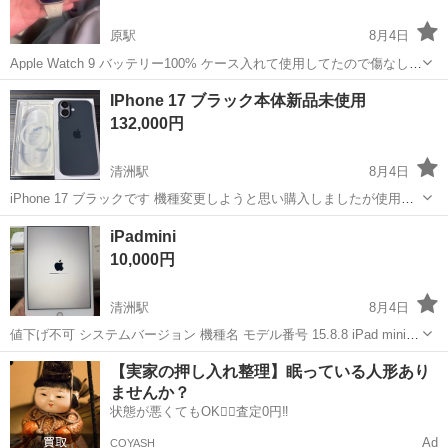
原駅
8月4日
Apple Watch 9 バッテリー100% ケース入れて使用してたので傷なしで
綺麗です。 箱は捨ててしまった為本体のみです。
愛知
名古屋市
原駅
その他
Apple Watch
IPhone 17 ブラック本体新品未使用
132,000円
清洲駅
8月4日
iPhone 17 ブラックです 機種変更しようと思い購入しましたが使用し
なかったので出品します。 フィルムを貼り電源を入れましたが一度も
愛知
清須市
清洲駅
その他
iPadmini
使用していません。 新品のMagSafeクリアケース付きです。
10,000円
清洲駅
8月4日
値下げ不可 システムバージョン 機種名 モデル番号 15.8.8 iPad mini 4
MK782J/A 128GB
愛知
清須市
清洲駅
その他
【実家の押し入れ整理】眠っている人形あり
ませんか？
状態が悪くてもOK🙆‍♀️査定0円‼️
Ad
COYASH