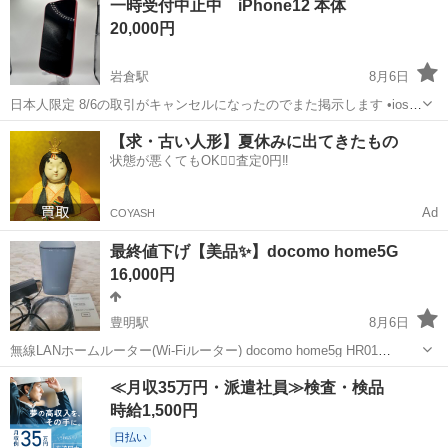
一時受付中止中 iPhone12 本体
20,000円
岩倉駅
8月6日
日本人限定 8/6の取引がキャンセルになったのでまた掲示します •iosは
最新にしてお渡しします •iPhone12本体のみ •iPhoneケースはこちら
愛知
岩倉市
岩倉駅
その他
【求・古い人形】夏休みに出てきたもの
のMagSafeを欲しければお渡しします、黒の方が綺麗ですのでお...
状態が悪くてもOK🙆‍♀️査定0円‼️
Ad
COYASH
最終値下げ【美品✨】docomo home5G
16,000円
豊明駅
8月6日
無線LANホームルーター(Wi-Fiルーター) docomo home5g HR01
28,000→25,000→20,000→最終値下げ 本体価格39,600円 払い済みで
愛知
豊明市
豊明駅
その他
≪月収35万円・派遣社員≫検査・検品
す。 docomoショップにてご契約しSI...
時給1,500円
日払い