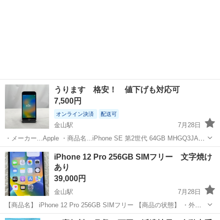
うります 格安！ 値下げも対応可
7,500円
オンライン決済
配送可
金山駅
7月28日
・メーカー...Apple ・商品名...iPhone SE 第2世代 64GB MHGQ3JA
SIM フリーホワイト ・製品型番...MHGQ3J/A • CPU... A13 Hexa /
愛知
名古屋市
金山駅
その他
筐体
iPhone 12 Pro 256GB SIMフリー 文字焼け
2.6GHz ・メ...
あり
39,000円
金山駅
7月28日
【商品名】 iPhone 12 Pro 256GB SIMフリー 【商品の状態】 ・外
観：ケース等を使用していたため、全体的に目立つ傷や汚れはなく綺
愛知
名古屋市
金山駅
その他