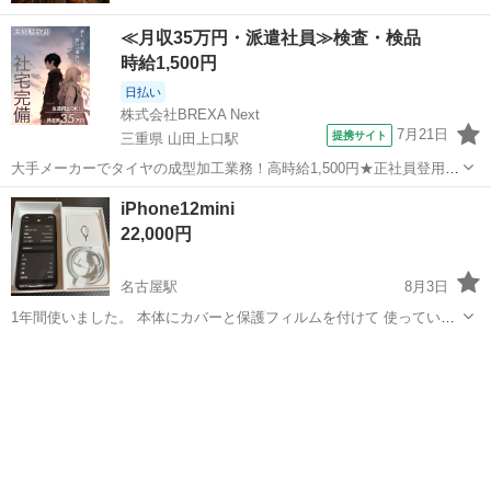
≪月収35万円・派遣社員≫検査・検品
時給1,500円
日払い
株式会社BREXA Next
7月21日
提携サイト
三重県 山田上口駅
大手メーカーでタイヤの成型加工業務！高時給1,500円★正社員登用制
度あり！ワンルーム寮完備！マイカー通勤OK！無料駐車場あり！《三
三重
伊勢市
山田上口駅
その他
iPhone12mini
重県伊勢市》 人気の工場のお仕事 ◇タイヤの製造◇ トラック・バ
22,000円
ス・RV車用を中心とした...
名古屋駅
8月3日
1年間使いました。 本体にカバーと保護フィルムを付けて 使っていま
したので比較的綺麗です。 よろしくお願い致します IME I番号
愛知
名古屋市
名古屋駅
その他
バッテリー
353012118657780 バッテリー76% 64GB