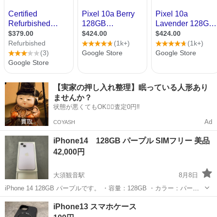
【実家の押し入れ整理】眠っている人形あり
ませんか？
状態が悪くてもOK🙆‍♀️査定0円‼️
Ad
COYASH
iPhone14 128GB パープル SIMフリー 美品
42,000円
大須観音駅
8月8日
iPhone 14 128GB パープルです。 ・容量：128GB ・カラー：パープ
ル ・SIMフリー ・動作確認済み ・初期化済み ・アクティベーション
愛知
名古屋市
大須観音駅
その他
ボタン
iPhone13 スマホケース
ロック解除済み 中古品のため、使用に伴う多少の傷やスレがありま