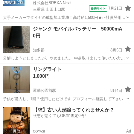
株式会社BREXA Next
7月21日
提携サイト
三重県 山田上口駅
大手メーカーでタイヤの成型加工業務！高時給1,500円★正社員登用制
度あり！ワンルーム寮完備！マイカー通勤OK！無料駐車場あり！《三
三重
伊勢市
山田上口駅
その他
ジャンク モバイルバッテリー 50000mA
重県伊勢市》 人気の工場のお仕事 ◇タイヤの製造◇ トラック・バ
0円
ス・RV車用を中心とした...
知多郡
8月5日
分解しようとしましたが、やめました。 中身取り出して使いたい方、
取りに来てくれる方に譲ります。
愛知
知多郡
その他
モバイルバッテリー
リングライト
1,000円
運動公園前駅
8月4日
子供が購入し、1回？使用しただけです プロフィール確認して下さい
愛知
豊橋市
運動公園前駅
その他
リングライト
【求】古い人形譲ってくれませんか？
状態が悪くてもOK🙆‍♀️査定0円‼️
Ad
COYASH