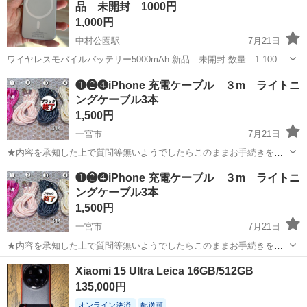
品 未開封 1000円
1,000円
中村公園駅
7月21日
ワイヤレスモバイルバッテリー5000mAh 新品 未開封 数量 1 1000
円/個
愛知
名古屋市
中村公園駅
その他
モバイルバッテリー
❶❷❹iPhone 充電ケーブル ３m ライトニ
ングケーブル3本
1,500円
一宮市
7月21日
★内容を承知した上で質問等無いようでしたらこのままお手続きをお
願いいたします。 ✿お客様の過失が原因による不具合や継続使用によ
愛知
一宮市
その他
iPhone11
❶❷❹iPhone 充電ケーブル ３m ライトニ
る自然故障は保証対象外となります。 ◉2.1Aの急速充電に対応！ 散熱
ングケーブル3本
性能抜群なのでバッテリー...
1,500円
一宮市
7月21日
★内容を承知した上で質問等無いようでしたらこのままお手続きをお
願いいたします。 ✿お客様の過失が原因による不具合や継続使用によ
愛知
一宮市
その他
iPhone11
Xiaomi 15 Ultra Leica 16GB/512GB
る自然故障は保証対象外となります。 ◉2.1Aの急速充電に対応！ 散熱
135,000円
性能抜群なのでバッテリー...
オンライン決済
配送可