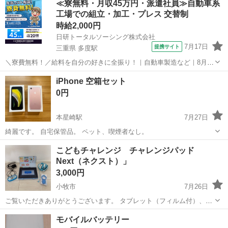
≪寮無料・月収45万円・派遣社員≫自動車系
麗な状態です。 ・液晶・表示：画面に**文字焼け（焼き付き）**がご
工場での組立・加工・プレス 交替制
ざいます...
時給2,000円
日研トータルソーシング株式会社
7月17日
提携サイト
三重県 多度駅
＼寮費無料！／給料を自分の好きに全振り！｜自動車製造など｜8月入
社特典最大20万円！｜入社から半年後には時給2,050円！さらに長く働
三重
いなべ市
多度駅
その他
iPhone 空箱セット
くほど時給UP☆ トヨタ車の製造（組立・加工など） トヨタ車体各工
0円
場でのミニバン・SUV...
本星崎駅
7月27日
綺麗です。 自宅保管品。 ペット、喫煙者なし。
愛知
名古屋市
本星崎駅
その他
こどもチャレンジ チャレンジパッド
Next（ネクスト）」
3,000円
小牧市
7月26日
ご覧いただきありがとうございます。 タブレット（フィルム付）、タ
ブレットカバー、タッチペン（カラフルに光るキャップ付）、ヘッド
愛知
小牧市
その他
モバイルバッテリー
ホン、充電器、コントローラー、たんていレンズのセットです。 目立