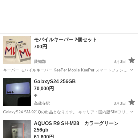
モバイルキーパー 2個セット
700円
愛知郡
8月3日
キーパー モバイルキーパー KeePer Mobile KeePer スマートフォンを
保護するためのコーティング剤です。 - ブランド: KeePer技研 - 商品
愛知
愛知郡
その他
キーパー
GalaxyS24 256GB
名: Mobile KeePer - 数量: 2個セット...
70,000円
高蔵寺駅
8月3日
GalaxyS24 SM-921Qの出品となります。 キャリア：国内版SIMフリー
カラー：Cobalt Violet 利用制限：◯ ※公式SIMフリー(SIM Unlocked)
愛知
春日井市
高蔵寺駅
その他
AQUOS R9 SH-M28 カラーグリーン
●商品状態について 出...
256gb
61,600円