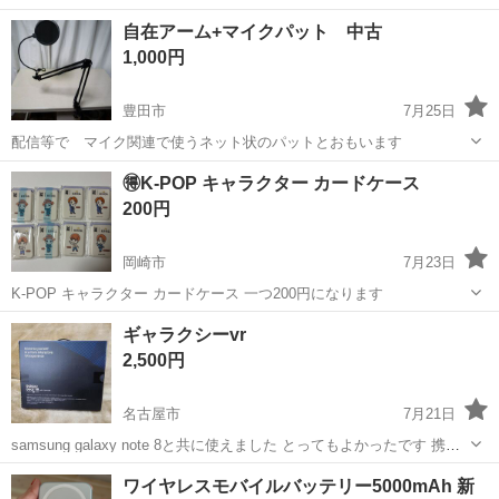
20万円支給！／寮費無料＆生活備品付き／土日休み／未経験OK＆研修
愛知
刈谷市
知立駅
その他
自在アーム+マイクパット 中古
あり◎ ミニバン・SUV製造 トヨタ車体各工場でのミニバン・SUV新
1,000円
車製造に関わる諸作...
豊田市
7月25日
配信等で マイク関連で使うネット状のパットとおもいます
愛知
豊田市
その他
🉐K-POP キャラクター カードケース
200円
岡崎市
7月23日
K-POP キャラクター カードケース 一つ200円になります
愛知
岡崎市
その他
ギャラクシーvr
2,500円
名古屋市
7月21日
samsung galaxy note 8と共に使えました とってもよかったです 携帯
を変えましたのでも使えません よかったら買ってください
愛知
名古屋市
その他
ギャラクシー
ワイヤレスモバイルバッテリー5000mAh 新