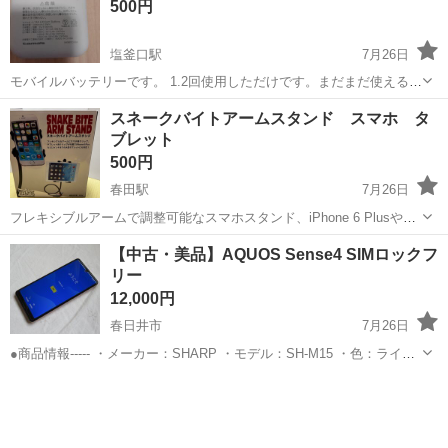
500円
つ汚れ等なく非常に綺麗な状態で...
塩釜口駅
7月26日
モバイルバッテリーです。 1.2回使用しただけです。まだまだ使えると
思います。
愛知
名古屋市
塩釜口駅
その他
スネークバイトアームスタンド スマホ タ
ブレット
500円
春田駅
7月26日
フレキシブルアームで調整可能なスマホスタンド、iPhone 6 Plusや12
インチタブレットに対応。 - 商品名: SNAKE BITE ARM STAND - 素
愛知
名古屋市
春田駅
その他
【中古・美品】AQUOS Sense4 SIMロックフ
材: ABS - 特徴: フレキシブルアームで調整可能 ...
リー
12,000円
春日井市
7月26日
●商品情報----- ・メーカー：SHARP ・モデル：SH-M15 ・色：ライト
カッパー ・RAM 4GB，ROM 64GB ・付属品：SIMカードトレー引出
愛知
春日井市
その他
し用ピン，箱 ・初期化済・動作確認済 ・バッテリー...