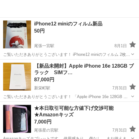
iPhone12 miniのフィルム新品
50円
尾張一宮駅
8月1日
ご覧いただきありがとうございます！ iPhone12 miniのフィルム 2枚入
ってましたが、1枚使って 新品1枚残ってます。 携帯を変えたので使わ
愛知
一宮市
尾張一宮駅
その他
mini
【新品未開封】Apple iPhone 16e 128GB ブ
なくなり、誰かに使っていただければと思い出品しました。 取引場所
ラック SIMフ…
はロー...
87,000円
新栄町駅
7月31日
ご覧いただきありがとうございます！ 「Apple iPhone 16e 128GB ブ
ラック」の新品未開封品です。 機種変更や買い替えをご検討中の方に
愛知
名古屋市
新栄町駅
その他
★本日取引可能な方値下げ交渉可能
ぜひおすすめです。 【商品情報】 ・機種：iPhone 16e ・容量...
★Amazonキッズ
7,000円
尾張星の宮駅
7月31日
Amazonキッズタブレットです。 使用感あり。 傷なし。 まだ使えま