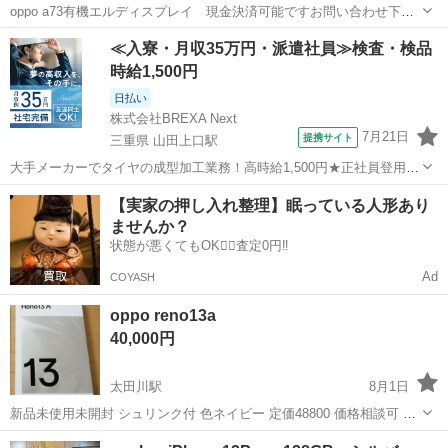
oppo a73有機エルディスプレイ 現金決済可能ですお問い合わせ下さ
い 色はオレンジ 4G 128ギガ 楽天版 動作問題ありません。 状態A
愛知
名古屋市
呼続駅
その他
ディスプレイ
≪入寮・月収35万円・派遣社員≫検査・検品
ランク品ディスプレイ傷なし 本体目立ったギズや汚れなし 本体 元
時給1,500円
箱 充電機...
日払い
株式会社BREXA Next
7月21日
提携サイト
三重県 山田上口駅
大手メーカーでタイヤの成型加工業務！高時給1,500円★正社員登用制
度あり！ワンルーム寮完備！マイカー通勤OK！無料駐車場あり！《三
三重
伊勢市
山田上口駅
その他
【実家の押し入れ整理】眠っている人形あり
重県伊勢市》 人気の工場のお仕事 ◇タイヤの製造◇ トラック・バ
ませんか？
ス・RV車用を中心とした...
状態が悪くてもOK🙆‍♀️査定0円‼️
Ad
COYASH
oppo reno13a
40,000円
太田川駅
8月1日
新品未使用未開封 シュリンク付 色ネイビー 定価48800 価格相談可 発
送可 お問い合わせ多い場合は条件のいい方にお譲りします。
愛知
東海市
太田川駅
その他
シュリンク