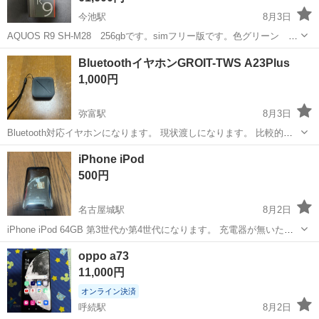
今池駅
8月3日
AQUOS R9 SH-M28 256gbです。simフリー版です。色グリーン 新
品未開封です。
愛知
名古屋市
今池駅
その他
BluetoothイヤホンGROIT-TWS A23Plus
1,000円
弥富駅
8月3日
Bluetooth対応イヤホンになります。 現状渡しになります。 比較的綺
麗な商品です。 使用は5回くらいしか使っていません。 充電出来ま
愛知
弥富市
弥富駅
その他
iPhone iPod
す。 問題なく使用出来ます。 返信は早めに出来ます。 値段交渉お気
500円
軽にお問い合わせ...
名古屋城駅
8月2日
iPhone iPod 64GB 第3世代か第4世代になります。 充電器が無いた
め、起動、動作確認していません。 オーディオプレイヤー
愛知
名古屋市
名古屋城駅
その他
iPod
oppo a73
11,000円
オンライン決済
呼続駅
8月2日