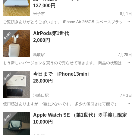
137,000円
米子市
8月1日
ご覧頂きありがとうございます。 iPhone Air 256GB スペースブラック
新品、未開封です。 この機会に是非、ご利用頂ければと思います。 直
鳥取
米子市
その他
AirPods第1世代
接の受け渡し及び発送可能です。 発送をご希望の場合は、銀行振込み
2,000円
確認...
鳥取駅
7月28日
もう新しいバージョンを買うので売らせて頂きます。 商品の状態はケ
ースに傷が少しあります。 よろしくお願いします
鳥取
鳥取市
鳥取駅
その他
今日まで iPhone13mini
28,000円
河崎口駅
7月3日
使用感はありますが 傷は少ないです。 多少の値引きは可能です
鳥取
米子市
河崎口駅
その他
Apple Watch SE （第1世代）※手渡し限定
10,000円