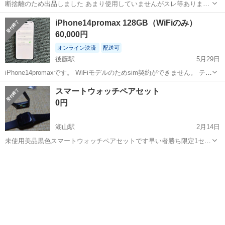
断捨離のため出品しました あまり使用していませんがスレ等あります
お気軽にコメントどうぞ(*´꒳`*) プロフ確認お願いします
鳥取
倉吉市
倉吉駅
その他
iPhone14promax 128GB（WiFiのみ）
60,000円
オンライン決済
配送可
後藤駅
5月29日
iPhone14promaxです。 WiFiモデルのためsim契約ができません。 テザ
リングなどはできるので、2台もちにおすすめです！ 比較的外観は綺
鳥取
米子市
後藤駅
その他
スマートウォッチペアセット
麗で目立った傷はありません。 バッテリー残量91% 手渡しでも、郵送
0円
で...
湖山駅
2月14日
未使用美品黒色スマートウォッチペアセットです早い者勝ち限定1セッ
ト分限り本日2月14日14.00までなら丸山ドラッグウエルネスの前のコ
鳥取
鳥取市
湖山駅
その他
スマートウォッチ
インランドリーにいます