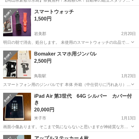
【岡山県倉敷市水島】寮費無料！未経験OK！自動車の組立スタッフ
《お仕事No.NS0089》 お仕事について 車の組立作業です。専用レール
岡山
倉敷市
水島駅
その他
スマートウォッチ
に乗って流れてくる車の骨組みに、車内外の各部品・ハンドル・足回
1,500円
り・ドア・シートなどの各...
岩美郡
2月20日
明日の朝で消去、処分します。 未使用のスマートウォッチの出品で
す。 箱や取り換えバンドや充電器、説明書もあります。 出来たら東部
鳥取
岩美郡
その他
スマートウォッチ
Bomaker スマホ用ジンバル
で取り引き出来たら、お願い致します。 他の方でも、東部に来て頂け
2,500円
たら大丈夫です。
鳥取駅
1月23日
スマートフォン用のジンバルです 本体 外箱（中仕切りに汚れあり）
写真に写っているもの以外はありません 20分〜30分くらい連続で使っ
鳥取
鳥取市
鳥取駅
その他
ジンバル
iPad Air 第3世代 64G シルバー カバー付
ていると、ジンバルが作動しなくなることがたまにありました。セッ
き
トする時、スマホのバラ...
20,000円
米子市
1月13日
画面小傷あります。そこまで気にならないと思いますが神経質な方は
ご遠慮下さい。 動作確認OKです。 SIMフリー IMEI
鳥取
米子市
その他
第3世代
アップルステッカー４枚