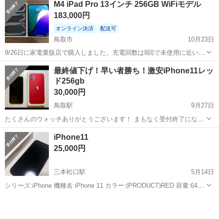
M4 iPad Pro 13インチ 256GB WiFiモデル
183,000円
オンライン決済
配送可
鳥取市
10月23日
9/26日に家電量販店で購入しました。充電回数は8回で未使用に近いで
す。 ガラスフィルム・ケースを着用していたので、キズ・汚れ・劣化
鳥取
鳥取市
その他
iPad Pro
最終値下げ！早い者勝ち！激安iPhone11レッ
等一切ございません。 またApple Care＋に加入しているので、エクス
ド256gb
プレス交換サー...
30,000円
鳥取駅
9月27日
たくさんのウォッチありがとうございます！ まもなく受付終了になり
ますが購入希望の方メッセージ頂けると幸いです 直接お渡し希望日30
鳥取
鳥取市
鳥取駅
その他
iPhone11
iPhone11
日(月) 今回機種変に伴い大切に使用していたiPhone11をお譲りします
25,000円
ストレー...
三本松口駅
5月14日
シリーズ:iPhone 機種名:iPhone 11 カラー:(PRODUCT)RED 容量:64
GB 購入したキャリア:UQ mobile 付属品:箱 商品の状態:やや傷や汚れ
鳥取
米子市
三本松口駅
その他
iPhone 11
あり その他: バッテリー最大容量··83％...