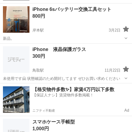
iPhone 6sバッテリー交換工具セット
800円
岸本駅
3月2日
新品。
鳥取
西伯郡
岸本駅
その他
工具
iPhone 液晶保護ガラス
300円
鳥取駅
11月22日
未使用です🤗 状態確認のため開封してます ぜひお買い求めください
鳥取
鳥取市
鳥取駅
その他
液晶
【格安物件多数✨】家賃4万円以下多数
【保証人ナシ】賃貸物件多数掲載！
Ad
ニフティ不動産
スマホケース手帳型
1,000円