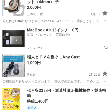
ット（44mm） チ…
2,000円
三本松口駅
4月3日
見た目がUltraになります。 Series 6 5 4 SE3 SE2に適合します。 リュ
ーズ部分に小傷ありますが、全体的に状態は良いと思います。
鳥取
米子市
三本松口駅
その他
Apple Watch
MacBook Air 13インチ 0円
抽選でプレゼント！応募は1分
Ad
くらしノート
端末とＴＶを繋ぐ…Any Cast
1,000円
湖山駅
2月25日
ご閲覧頂きありがとうございます。 個人での出品です。 予め、ご了
承下さい。 ご案内致しますのは 端末とＴＶを繋ぐ…Any Cast で
鳥取
鳥取市
湖山駅
その他
Any
≪月収33万円・派遣社員≫機械操作・製造補
す。 ★ 現品のみです。 ★ 接続保々はYouTubeで案内しています。
助
☆ 素...
時給1,400円
日払い