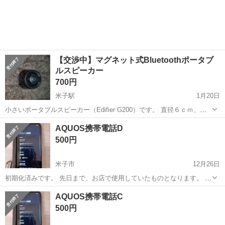
【交渉中】マグネット式Bluetoothポータブ
ルスピーカー
700円
米子駅
1月20日
小さいポータブルスピーカー（Edifier G200）です。 直径６ｃｍ、高
さ４ｃｍ。 背面にはマグネットが付いています。 電源を入れると光る
鳥取
米子市
米子駅
その他
マグネット
AQUOS携帯電話D
し喋ります。 昔に4000円くらいで購入したのですが、1度だけ使用し
500円
た...
米子市
12月26日
初期化済みです。 先日まで、お店で使用していたものとなります。 販
売場所： 地餐地笑 しゅん菜 販売期間： 1月6日(火) ～ 9日(金) 販売
鳥取
米子市
その他
方法
AQUOS携帯電話C
時間： 午前9時 から 正午まで 販売内容： 椅子、厨房機器類、雑...
500円