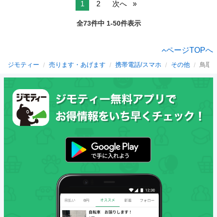
1
2
次へ
全73件中 1-50件表示
ページTOPへ
ジモティー
売ります・あげます
携帯電話/スマホ
その他
鳥取