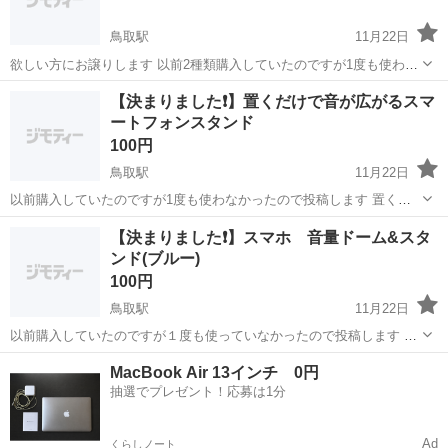
鳥取駅
11月22日
欲しい方にお譲りします 以前2種類購入していたのですが1度も使わな
かったので投稿します 対応機種はGALAXYs10です 未使用ではありま
鳥取
鳥取市
鳥取駅
その他
譲り
【決まりました❗】置くだけで音が広がるスマ
すが自宅保管なのでご理解の上ご購入ください😃
ートフォンスタンド
100円
鳥取駅
11月22日
以前購入していたのですが1度も使わなかったので投稿します 置くだ
けで音が広がり、充電しながら使えてスマホスタンドとしても使えま
鳥取
鳥取市
鳥取駅
その他
スタンド
【決まりました❗】スマホ 音量ドーム&スタ
す😃 未使用ではありますが自宅保管なのでご理解の上ご購入ください
ンド(ブルー)
100円
鳥取駅
11月22日
以前購入していたのですが１度も使っていなかったので投稿します ド
ームの中にスマホを入れれば音が反響して音が大きくなる仕組みです
鳥取
鳥取市
鳥取駅
その他
スタンド
MacBook Air 13インチ 0円
😃 スタンドとしても縦置き、横置きができるのでとても使いやすくオ
抽選でプレゼント！応募は1分
ススメです🤗 未使用ではあり...
Ad
くらしノート