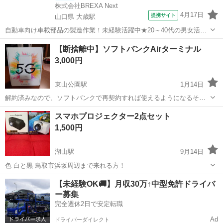
株式会社BREXA Next
4月17日
提携サイト
山口県 大歳駅
自動車向け車載部品の製造作業！未経験活躍中★20～40代の男女活躍
中！友達同士での応募OK！備品付きワンルーム寮費無料！赴任旅費会
山口
山口市
大歳駅
その他
【断捨離中】ソフトバンクAirターミナル
社負担！生活支援物資事前対応可◎格安食堂利用可！年間休日135日
3,000円
♪《山口県山口市》 人気の工...
東山公園駅
1月14日
解約済みなので、ソフトバンクで再契約すれば使えるようになるそう
です。 画像の物が全てになりますが、全て揃ってると思います。
鳥取
米子市
東山公園駅
その他
ターミナル
スマホプロジェクター2点セット
1,500円
湖山駅
9月14日
色 白と黒 鳥取市浜坂周辺まで来れる方！
鳥取
鳥取市
湖山駅
その他
セット
【未経験OK🚚】月収30万↑中型免許ドライバ
ー募集
完全週休2日で安定転職
Ad
ドライバーダイレクト