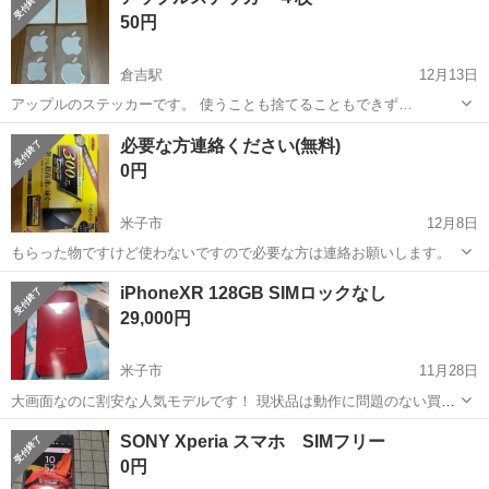
353193106115021 になります。 値下げ交渉不可です。 取りに来られ
50円
る方限定でお願い致しま...
倉吉駅
12月13日
アップルのステッカーです。 使うことも捨てることもできず…
鳥取
東伯郡
倉吉駅
その他
ステッカー
必要な方連絡ください(無料)
0円
米子市
12月8日
もらった物ですけど使わないですので必要な方は連絡お願いします。
鳥取
米子市
その他
無料
iPhoneXR 128GB SIMロックなし
29,000円
米子市
11月28日
大画面なのに割安な人気モデルです！ 現状品は動作に問題のない買取
品をそのまま店頭に並べたものになります。 他店修理履歴のあるもの
鳥取
米子市
その他
買取
SONY Xperia スマホ SIMフリー
がありますのでご購入前に店頭にてご確認ください。 整備品は当店に
0円
て画面やバッテリーなど...