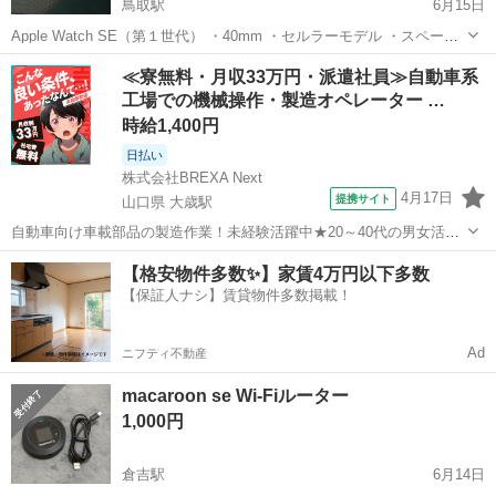
鳥取駅
6月15日
Apple Watch SE（第１世代） ・40mm ・セルラーモデル ・スペース
グレイ ・バッテリー容量 81％ ・AppleCare 保証期間外 ・動作良好
鳥取
鳥取市
鳥取駅
その他
Apple Watch
≪寮無料・月収33万円・派遣社員≫自動車系
・全体的に細かな傷あり ・付属品なし ・...
工場での機械操作・製造オペレーター …
時給1,400円
日払い
株式会社BREXA Next
4月17日
提携サイト
山口県 大歳駅
自動車向け車載部品の製造作業！未経験活躍中★20～40代の男女活躍
中！友達同士での応募OK！備品付きワンルーム寮費無料！赴任旅費会
山口
山口市
大歳駅
その他
【格安物件多数✨】家賃4万円以下多数
社負担！生活支援物資事前対応可◎格安食堂利用可！年間休日135日
【保証人ナシ】賃貸物件多数掲載！
♪《山口県山口市》 人気の工...
Ad
ニフティ不動産
macaroon se Wi-Fiルーター
1,000円
倉吉駅
6月14日