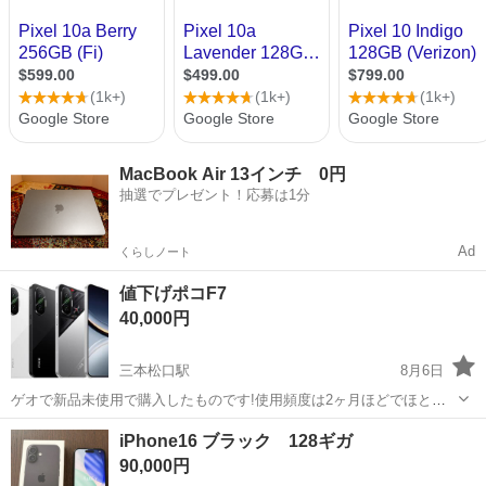
MacBook Air 13インチ 0円
抽選でプレゼント！応募は1分
Ad
くらしノート
値下げポコF7
40,000円
三本松口駅
8月6日
ゲオで新品未使用で購入したものです!使用頻度は2ヶ月ほどでほとん
ど新品に近いと思います 色は人気の黒色です!512GBの容量もありま
鳥取
米子市
三本松口駅
その他
ポコ
iPhone16 ブラック 128ギガ
す。 箱もありますので必要でしたらお付け致します あくまで中古品扱
90,000円
いになりますので神経質な...