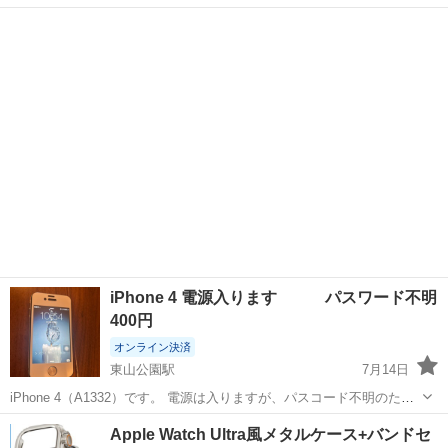
ました。 臨時使用目的として数回利用しましたが、新しいアイホン新
鳥取
鳥取市
湖山駅
その他
アイホン
型タブレットに伴い。充電出来なくなったので出品致します。
iPhone 4 電源入ります パスワード不明
400円
オンライン決済
東山公園駅
7月14日
iPhone 4（A1332）です。 電源は入りますが、パスコード不明のため
使用できません。 容量・キャリアは不明です。 付属品はありません。
鳥取
米子市
東山公園駅
その他
Apple Watch Ultra風メタルケース+バンドセ
※写真の箱はiPhone 5sの箱で、本体の箱ではありません。 傷や汚...