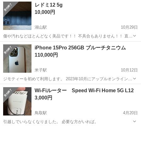
アルバイト・パート
レドミ12 5g
給与> [ア・パ]時給2,000円～ <フロアレディ> 米子で 「どこが本当に
10,000円
稼げるの?...
湖山駅
10月29日
傷や汚れなどほとんどなく美品です！！ 不具合もありません！！ 直接
取引になります！
鳥取
鳥取市
湖山駅
その他
直接取引
iPhone 15Pro 256GB ブルーチタニウム
110,000円
米子駅
10月12日
ジモティーを初めて利用します。 2023年10月にアップルオンラインシ
ョップにて購入しました。 画像のとおり、 ①本体右側面に小さな傷が
鳥取
米子市
米子駅
その他
Pro
Wi-Fiルーター Speed Wi-Fi Home 5G L12
数箇所 ②左側面にケースにストラップを付けていたことによる擦過痕
3,000円
③本体下部充電差し込み...
鳥取駅
4月20日
引越しでいらなくなりました。 必要な方がいれば。
鳥取
鳥取市
鳥取駅
その他
Home