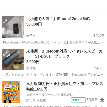
【小型で人気！】iPhone12mini 64G
50,000円
米子市
5月10日
iPhone12mini 64G￥50,000 胸ポケットにも収まる小型サイズが人気の
機種です！ 整備品は当店にて画面やバッテリーなど入荷時に不良のあ
鳥取
米子市
その他
小型
未使用 Bluetooth対応 ワイヤレススピーカ
った箇所を修理したものになります。そのため純正ではない部品が
ー ST-BS01 ブラック
使...
2,000円
西伯郡
5月1日
ご覧いただきありがとうございます。 STAYER Bluetooth対応スピー
カー ST-BS01 です。 購入時の付属品は全て揃っています。 使用し
鳥取
西伯郡
その他
Bluetooth
≪月収36万円・正社員≫組立・加工・プレス
ないまま保管していたものです。 よろしくお願いします。
時給1,650円
日研トータルソーシング株式会社
7月23日
提携サイト
岡山県 水島駅