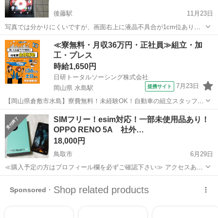
後藤駅
11月23日
写真では分かりにくいですが、画面右上に液晶不具合が1cm位ありま
す。(黒くなっています) 😥前回キャンセルされた物です。 IME I
鳥取
米子市
後藤駅
その他
SONY
≪寮無料・月収36万円・正社員≫組立・加
352632080668324 【購入時価格】１万円位 【サイズ】縦：（大体で
工・プレス
す） 【傷...
時給1,650円
日研トータルソーシング株式会社
7月23日
提携サイト
岡山県 水島駅
【岡山県倉敷市水島】寮費無料！未経験OK！自動車の組立スタッフ
《お仕事No.NS0089》 お仕事について 車の組立作業です。専用レール
岡山
倉敷市
水島駅
その他
SIMフリー！esim対応！一部未使用品あり！
に乗って流れてくる車の骨組みに、車内外の各部品・ハンドル・足回
OPPO RENO 5A 社外…
り・ドア・シートなどの各...
18,000円
鳥取市
6月29日
≪購入予定の方はプロフィール欄を必ずご確認下さい≫ アクセスあり
がとうございます。 詳細は下記の通りとなります。 【商品詳細】 ★
鳥取
鳥取市
その他
esim
メーカー：OPPO ★型番：RENO5A ★OS：Android12 ★...