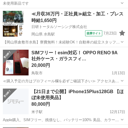
未使用新品です
鳥取
鳥取市
湖山駅
その他
アダプター
≪月収36万円・正社員≫組立・加工・プレス
時給1,650円
日研トータルソーシング株式会社
7月23日
提携サイト
岡山県 水島駅
【岡山県倉敷市水島】寮費無料！未経験OK！自動車の組立スタッフ
《お仕事No.NS0089》 お仕事について 車の組立作業です。専用レール
岡山
倉敷市
水島駅
その他
SIMフリー！esim対応！ OPPO RENO 9A
に乗って流れてくる車の骨組みに、車内外の各部品・ハンドル・足回
社外ケース・ガラスフィ…
り・ドア・シートなどの各...
20,000円
鳥取市
1月13日
≪購入予定の方はプロフィール欄を必ずご確認下さい≫ アクセスあり
がとうございます。 詳細は下記の通りとなります。 【商品詳細】 ★
鳥取
鳥取市
その他
esim
【21日まで公開】iPhone15Plus128GB 【ほ
メーカー：OPPO ★型番：RENO9A ★OS：Android14 ★...
ぼ未使用美品】
80,000円
米子駅
12月17日
Apple購入、SIMフリー、残債なし、バッテリー100% 美品、カラーグ
リーンになります。 本体のみ、付属品なしになりす。
鳥取
米子市
米子駅
その他
Apple