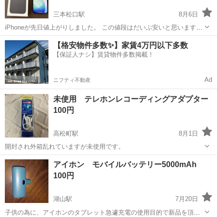
三本松口駅
8月6日
iPhoneが先日値上がりしました。 この値段はだいぶ安いと思います。
Apple iPhone16 Black 128GB SIMフリーです。 機種変更のため出品致
鳥取
米子市
三本松口駅
その他
Apple
【格安物件多数✨】家賃4万円以下多数
しました。 使用期間は約16か月です。 最初から保護フ...
【保証人ナシ】賃貸物件多数掲載！
Ad
ニフティ不動産
未使用 テレホンレコーディングアダプター
100円
高松町駅
8月1日
開封され外箱乱れていますが未使用です。
鳥取
境港市
高松町駅
その他
アイホン モバイルバッテリー5000mAh
100円
湖山駅
7月20日
子供の為に、アイホンのタブレット急遽充電の使用目的で新品を頂き