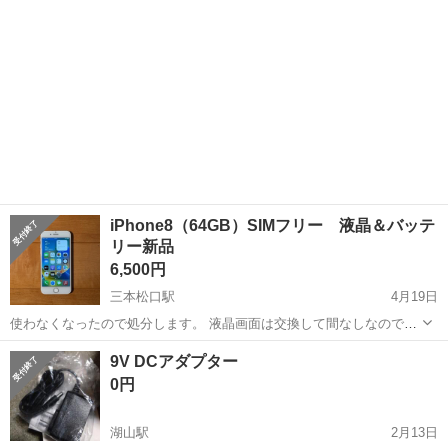
iPhone8（64GB）SIMフリー 液晶＆バッテ
リー新品
6,500円
三本松口駅
4月19日
使わなくなったので処分します。 液晶画面は交換して間なしなので傷
はありません。 バッテリーも交換しているため、容量は100%です。
鳥取
米子市
三本松口駅
その他
iPhone8
9V DCアダプター
iOSも先日更新済みになります。 本体は角の部分に傷があります。 サ
0円
ブ機にいかがですか？ ...
湖山駅
2月13日