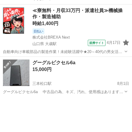
≪寮無料・月収33万円・派遣社員≫機械操
作・製造補助
時給1,400円
日払い
株式会社BREXA Next
4月17日
提携サイト
山口県 大歳駅
自動車向け車載部品の製造作業！未経験活躍中★20～40代の男女活躍
中！友達同士での応募OK！備品付きワンルーム寮費無料！赴任旅費会
山口
山口市
大歳駅
その他
グーグルピクセル6a
社負担！生活支援物資事前対応可◎格安食堂利用可！年間休日135日
15,000円
♪《山口県山口市》 人気の工...
三本松口駅
8月1日
グーグルピクセル6a 中古品の為、キズ、汚れ、使用感はありますが
まだまだ使えます 機種自体が古いのでそこだけご理解してもらえたら
鳥取
米子市
三本松口駅
その他
ありがたいです! 128GBシムフリーです 2台持ちにいかがですか？ よ
ろしくお願いします