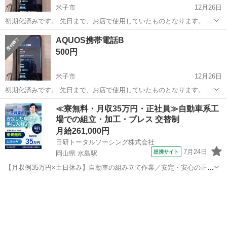
米子市
12月26日
初期化済みです。 先日まで、お店で使用していたものとなります。 販
売場所： 地餐地笑 しゅん菜 販売期間： 1月6日(火) ～ 9日(金) 販売
鳥取
米子市
その他
方法
AQUOS携帯電話B
時間： 午前9時 から 正午まで 販売内容： 椅子、厨房機器類、雑...
500円
米子市
12月26日
初期化済みです。 先日まで、お店で使用していたものとなります。 販
売場所： 地餐地笑 しゅん菜 販売期間： 1月6日(火) ～ 9日(金) 販売
鳥取
米子市
その他
方法
≪寮無料・月収35万円・正社員≫自動車系工
時間： 午前9時 から 正午まで 販売内容： 椅子、厨房機器類、雑...
場での組立・加工・プレス 交替制
月給261,000円
日研トータルソーシング株式会社
7月24日
提携サイト
岡山県 水島駅
【月収例35万円×土日休み】自動車の組み立て作業／安定・安心の正社
員 自動車の組立作業 各生産ラインには最新鋭のロボットが導入されて
岡山
倉敷市
水島駅
その他
います。 専用レールに乗って流れてくる車の骨組みに、社内外の各部
品・ハンドル・足回り・ドア...