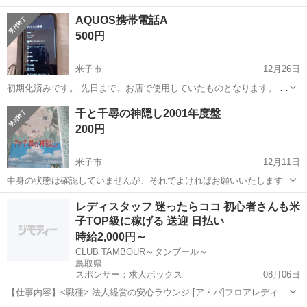
AQUOS携帯電話A
500円
米子市
12月26日
初期化済みです。 先日まで、お店で使用していたものとなります。 販
売場所： 地餐地笑 しゅん菜 販売期間： 1月6日(火) ～ 9日(金) 販売
鳥取
米子市
その他
方法
千と千尋の神隠し2001年度盤
時間： 午前9時 から 正午まで 販売内容： 椅子、厨房機器類、雑...
200円
米子市
12月11日
中身の状態は確認していませんが、それでよければお願いいたします
鳥取
米子市
その他
千と千尋の神隠し
レディスタッフ 迷ったらココ 初心者さんも米
子TOP級に稼げる 送迎 日払い
時給2,000円～
CLUB TAMBOUR～タンブール～
鳥取県
スポンサー：求人ボックス
08月06日
【仕事内容】<職種> 法人経営の安心ラウンジ [ア・パ]フロアレディ・
カウンターレディ(ナイトワーク系) <雇用形態> アルバイト・パート <