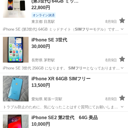
(第3世代) 64GB ミッ…
22,800円
オンライン決済
東京都 目黒駅
8月9日
iPhone SE (第3世代) 64GB ミッドナイト（
SIMフリー
モデル）です。
買い替えに伴い出品いたします。 購入時よりケース・保護シートを装
東京
目黒区
目黒駅
その他
iPhone SE 3世代
着していたため、画面・背面ともに目立つ傷はなく全体的に大変綺麗
30,000円
な状...
長野県 茅野駅
8月9日
iPhone SE 3世代 256GB になります。
SIMフリー
となっております。
7月末に画面不具合があり、茅野市 オギノのアイサポで修理を行いま
長野
茅野市
茅野駅
携帯電話/スマホ
iPhone XR 64GB SIMフリー
した。データ引き継ぎを行ったためこちらのiPhoneが不要になりまし
13,500円
た。...
愛知県 尾張一宮駅
8月9日
トラブル防止のために、気になったことはすぐ質問にてお願いしま
す。 商品説明、画像などしっかり見てからのご購入を推奨いたしま
愛知
一宮市
尾張一宮駅
au
iPhone SE2 第2世代 64G 美品
す。 お値下げは、相場以下の要求はほぼ通らないと思ってください。
10,000円
各種フリマサイトの相場や最低金額を...