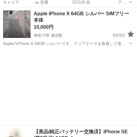
キャリア au 型番 SCG25 色 アン
バーイエロー ROM/RAM 256GB/8GB CPU Snapdragon 8
沖縄
浦添市
浦添前田駅
au
CPU
Apple iPhone X 64GB シルバー SIMフリー
Gen3 IMEI ...
本体
10,000円
神奈川県 瀬谷駅
8月9日
AppleのiPhone X 64GB シルバーです。クリアケースを装着して使用
しておりました。本体のみの出品となります。動作確認済みで、初期
神奈川
横浜市
瀬谷駅
ソフトバンク
化してお渡しいたします。目立った傷や汚れはなく、比較的綺麗な状
態ですが、中古品であ...
【美品/純正バッテリー交換済】iPhone SE