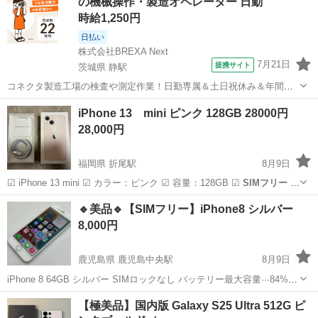
の機械操作・製造オペレーター 日勤
そ...
時給1,250円
日払い
株式会社BREXA Next
7月21日
提携サイト
茨城県 静駅
コネクタ製造工場の検査や測定作業！日勤専属＆土日祝休み＆年間休
日128日★クリーンルーム内作業★マイカー通勤OK＆無料駐車場あり
茨城
常陸大宮市
静駅
その他
iPhone 13 mini ピンク 128GB 28000円
★就業先食堂利用可！日払い制度あり！《茨城県常陸大宮市》 人気の
28,000円
工場のお仕事 ◇コネクタ製造工...
福岡県 折尾駅
8月9日
☑︎ iPhone 13 mini ☑︎ カラー：ピンク ☑︎ 容量：128GB ☑︎
SIMフリー
☑︎
バッテリー最大容量：86% 背面に目立つ傷がありますが 画面は比較的
福岡
北九州市
折尾駅
携帯電話/スマホ
🔹美品🔹【SIMフリー】iPhone8 シルバー
きれいで、動作に問題はありません。 現在使用...
8,000円
鹿児島県 鹿児島中央駅
8月9日
iPhone 8 64GB シルバー SIMロックなし バッテリー最大容量···84%
付属品 - 本体 カバー・画面保護フィルムを使用していた為、全体的に
鹿児島
鹿児島市
鹿児島中央駅
携帯電話/スマホ
【極美品】国内版 Galaxy S25 Ultra 512G ピ
傷はほぼなく綺麗な状態です。前面、背面ともに割れはございませ