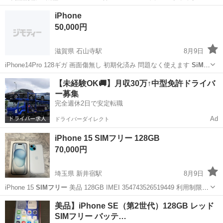
キャリア：
SIMフリー
・購入時期：2022年11月 ・バッテリー最大容
東京
品川区
大井競馬場前駅
電話、ＦＡＸ
iPhone
量：76%(経年劣化あり、通常使用は問題ありません) ■ 状態 ・外...
50,000円
滋賀県 石山寺駅
8月9日
iPhone14Pro 128ギガ 画面傷無し 初期化済み 問題なく使えます
SiMフ
リー
です バッテリー残量100%です 色は紫です
滋賀
大津市
石山寺駅
ソフトバンク
Pro
【未経験OK🚚】月収30万↑中型免許ドライバ
ー募集
完全週休2日で安定転職
Ad
ドライバーダイレクト
iPhone 15 SIMフリー 128GB
70,000円
埼玉県 新井宿駅
8月9日
iPhone 15
SIMフリー
美品 128GB IMEI 354743526519449 利用制限〇
バッテリー最大容量 96% 付属品は、箱とピンのみです。 不具合無
埼玉
川口市
新井宿駅
ソフトバンク
美品】iPhone SE（第2世代）128GB レッド
し。 充電は、最初の3日間だけケーブルでその後は ...
SIMフリー バッテ…