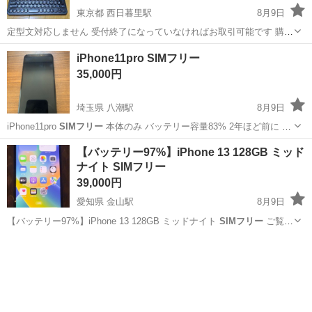
東京都 西日暮里駅
8月9日
定型文対応しません 受付終了になっていなければお取引可能です 購入
意志をはっきりと示して下さい 先着順ではありません お渡し日程や時
東京
台東区
西日暮里駅
ノートパソコン
ZenPad
iPhone11pro SIMフリー
間などで私の都合に合う方優先 発送はしません お渡し場所はマップに
35,000円
記載の馬橋駅改札口付近と...
埼玉県 八潮駅
8月9日
iPhone11pro
SIMフリー
本体のみ バッテリー容量83% 2年ほど前に 画
面&バッテリー等 純正部品交換済みです。 今後も長く使用できます。
埼玉
八潮市
八潮駅
電話、ＦＡＸ
【バッテリー97%】iPhone 13 128GB ミッド
ご検討よろしくお願い申し上げます。
ナイト SIMフリー
39,000円
愛知県 金山駅
8月9日
【バッテリー97%】iPhone 13 128GB ミッドナイト
SIMフリー
ご覧い
ただきありがとうございます。 中古品としてはバッテリー状態が非常
愛知
名古屋市
金山駅
その他
によく、まだまだ長く安心してお使いいただけます！ ■ 商品詳細 機...