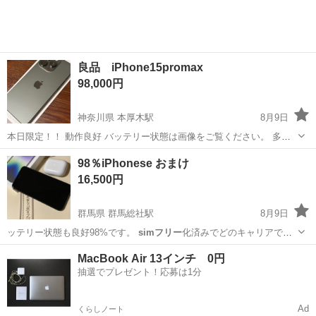
良品 iPhone15promax
98,000円
神奈川県 本厚木駅
8月9日
本日限定！！ 動作良好 バッテリー状態は画像をご覧ください。 多少
の生活傷などはありますが まだまだ美品な状態かと思います。
神奈川
厚木市
本厚木駅
ソフトバンク
98％iPhonese おまけ
iPhone15promax 256GB
SIMフリー
自宅まで来て頂ける方でお願いし
16,500円
ます🙇‍♀️
群馬県 群馬総社駅
8月9日
ッテリー状態も良好98%です。
simフリー
化済みでどのキャリアでも
大丈夫です…
群馬
高崎市
群馬総社駅
その他
iPhonese
MacBook Air 13インチ 0円
抽選でプレゼント！応募は1分
Ad
くらしノート