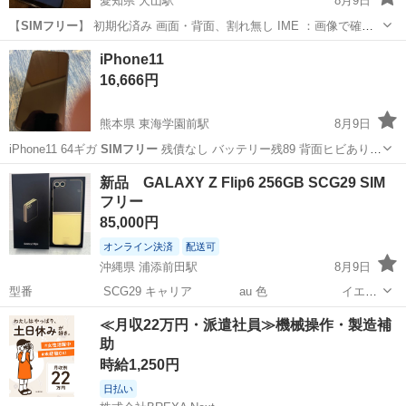
愛知県 犬山駅
8月9日
【
SIMフリー
】 初期化済み 画面・背面、割れ無し IME ：画像で確認
出来ます 登録時に暗証番号番号が必要です 000000にしてあります 内
愛知
犬山市
犬山駅
その他
iPhone11
カメラだけ使えません！ 設定が？なのかアプリを変えたら使えるのか
16,666円
も？で...
熊本県 東海学園前駅
8月9日
iPhone11 64ギガ
SIMフリー
残債なし バッテリー残89 背面ヒビありま
す、カメラ、タッチ、Face ID動作異常なしです。
熊本
熊本市
東海学園前駅
その他
新品 GALAXY Z Flip6 256GB SCG29 SIM
フリー
85,000円
オンライン決済
配送可
沖縄県 浦添前田駅
8月9日
型番 SCG29 キャリア au 色 イエロ
ー ROM/RAM 256GB/12GB CPU Snapdragon 8Gen 3
沖縄
浦添市
浦添前田駅
au
Flip
≪月収22万円・派遣社員≫機械操作・製造補
IMEI ...
助
時給1,250円
日払い