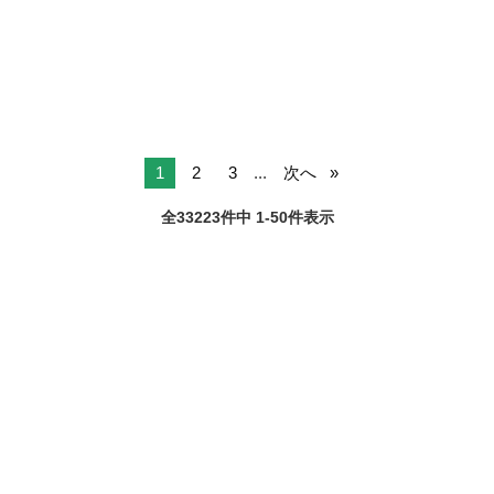
沖縄
浦添市
浦添前田駅
au
Pro
IMEI 357192899794881 AppleCar...
1
2
3
...
次へ
全33223件中 1-50件表示