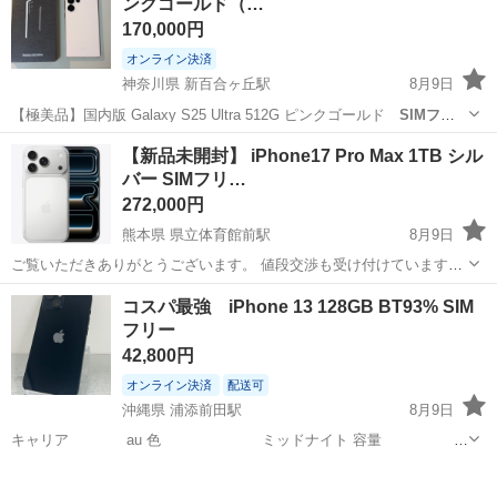
ンクゴールド（…
ん。 動...
170,000円
オンライン決済
神奈川県 新百合ヶ丘駅
8月9日
【極美品】国内版 Galaxy S25 Ultra 512G ピンクゴールド
SIMフリ
ー
Samsung オンラインショップに一括で購入したモデルです。(
SIM
神奈川
川崎市
新百合ヶ丘駅
携帯電話/スマホ
【新品未開封】 iPhone17 Pro Max 1TB シル
フリー
) 購入直後から保護フィルムを貼り、常にケースを付けて...
バー SIMフリ…
272,000円
熊本県 県立体育館前駅
8月9日
ご覧いただきありがとうございます。 値段交渉も受け付けています。
また、台数もありますので複数欲しい方ははお申し出ください。
熊本
熊本市
県立体育館前駅
携帯電話/スマホ
Pro
コスパ最強 iPhone 13 128GB BT93% SIM
iPhone 17 Pro Max 1TB シルバーの新品未開封品です。 ダンボール包
フリー
装も未開封で...
42,800円
オンライン決済
配送可
沖縄県 浦添前田駅
8月9日
キャリア au 色 ミッドナイト 容量
128GB バッテリー 93% IMEI 357654171740783 利用制限○、
沖縄
浦添市
浦添前田駅
au
nanoSIM
SIMロック無し端末、
SIMフリー
側面の...