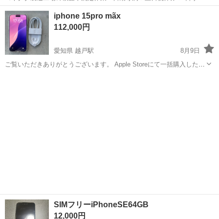
日128日★クリーンルーム内作業★マイカー通勤OK＆無料駐車場あり
茨城
常陸大宮市
静駅
その他
iphone 15pro mãx
★就業先食堂利用可！日払い制度あり！《茨城県常陸大宮市》 人気の
112,000円
工場のお仕事 ◇コネクタ製造工...
愛知県 越戸駅
8月9日
ご覧いただきありがとうございます。 Apple Storeにて一括購入した国
内正規品・
SIMフリー
のiPhone 15 Pro Max（256GB）です。残債はご
愛知
豊田市
越戸駅
電話、ＦＡＸ
ざいません。 【商品詳細】 ・機種名：iPhone 15 Pr...
SIMフリーiPhoneSE64GB
12,000円