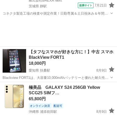
株式会社BREXA Next
7月21日
提携サイト
茨城県 静駅
コネクタ製造工場の検査や測定作業！日勤専属＆土日祝休み＆年間休
日128日★クリーンルーム内作業★マイカー通勤OK＆無料駐車場あり
茨城
常陸大宮市
静駅
その他
★就業先食堂利用可！日払い制度あり！《茨城県常陸大宮市》 人気の
工場のお仕事 ◇コネクタ製造工...
【タフなスマホが好きな方に！】中古 スマホ
BlackView FORT1
18,000円
愛知県 扶桑駅
8月9日
Blackview FORT1は、大容量10,000mAhバッテリーと優れた耐久性
（IP68/IP69K防水防塵・MIL-STD-810H耐衝撃）を特徴とする、
愛知
江南市
扶桑駅
その他
極美品 GALAXY S24 256GB Yellow
Android 16 搭載の
SIMフリー
タフネススマートフォンで...
SCG25 SIMフ…
65,800円
オンライン決済
配送可
沖縄県 浦添前田駅
8月9日