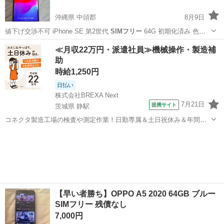
沖縄県 中頭郡
8月9日
値下げ交渉不可 iPhone SE 第2世代
SIMフリー
64G 初期化済み 色：
ホワイト IMEI：351200145224292 バッテリー88%。 目立つキズもな
沖縄
中頭郡
その他
iPhone SE2
≪月収22万円・派遣社員≫機械操作・製造補
く綺麗です。写真で確認してくださ...
助
時給1,250円
日払い
株式会社BREXA Next
7月21日
提携サイト
茨城県 静駅
コネクタ製造工場の検査や測定作業！日勤専属＆土日祝休み＆年間休
日128日★クリーンルーム内作業★マイカー通勤OK＆無料駐車場あり
茨城
常陸大宮市
静駅
その他
★就業先食堂利用可！日払い制度あり！《茨城県常陸大宮市》 人気の
工場のお仕事 ◇コネクタ製造工...
【早い者勝ち】OPPO A5 2020 64GB ブルー
SIMフリー 残債なし
7,000円