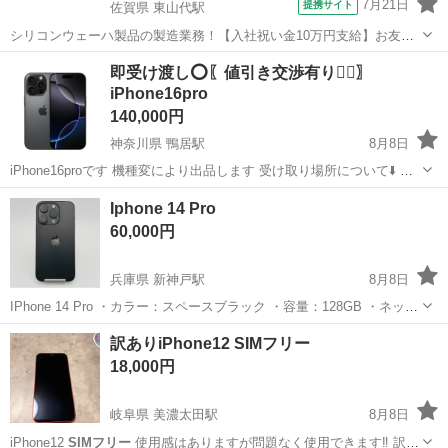
7月21日
提携サイト
佐賀県 東山代駅
シリコンウェーハ製品の製造業務！【入社祝い金10万円支給】お友達
やカップルとの応募OK◎年間休日129日＆休出なしでプライベート充
佐賀
伊万里市
東山代駅
その他
即受け渡し⭕️〖値引き交渉有り🙆‍♀️〗
実♪業務はクリーンルームで快適作業◎自社正社員登用制度あり★1食
iPhone16pro
300円～の格安食堂あり！《佐...
140,000円
神奈川県 鴨居駅
8月8日
iPhone16proです 機種変により出品します 受け取り場所について⬇️ 受
け取り場所を〖鴨居駅，ららぽ付近〗と記載してますが ご相談可能で
神奈川
横浜市
鴨居駅
携帯電話/スマホ
Iphone 14 Pro
すので🙇‍♀️ 詳細⬇️ ・カラー：ブラックチタニウム ・ギガ数：256G...
60,000円
兵庫県 新神戸駅
8月8日
IPhone 14 Pro ・カラー：スペースブラック ・容量：128GB ・ネット
ワーク利用制限：〇 ・SIMロック：解除済み（
SIMフリー
） ・付属
兵庫
神戸市
新神戸駅
携帯アクセサリー
Pro
訳ありiPhone12 SIMフリー
品：充電ケーブル ・バッテリー最大容量：80％（購入後、一度もバッ
18,000円
テリー...
岐阜県 美濃太田駅
8月8日
iPhone12
SIMフリー
使用感はありますが問題なく使用できます‼️ 訳あ