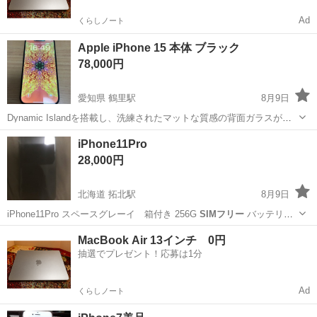
Ad
くらしノート
Apple iPhone 15 本体 ブラック
78,000円
愛知県 鶴里駅
8月9日
Dynamic Islandを搭載し、洗練されたマットな質感の背面ガラスが特
徴的なiPhone 15本体です。 とても綺麗な状態です。 本体、箱有り、
愛知
名古屋市
鶴里駅
その他
Apple
iPhone11Pro
充電ケーブル、シール等(写真の通り)全てあります。全ての写真ご確認
28,000円
くだ...
北海道 拓北駅
8月9日
iPhone11Pro スペースグレーイ 箱付き 256G
SIMフリー
バッテリー
容量 74パー 状態 綺麗 欲しい方居たらどうぞ！！
北海道
札幌市
拓北駅
その他
MacBook Air 13インチ 0円
抽選でプレゼント！応募は1分
Ad
くらしノート