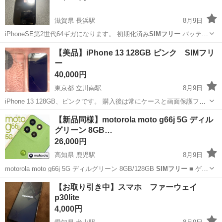
滋賀県 長浜駅
8月9日
iPhoneSE第2世代64ギガになります。 初期化済み
SIMフリー
バッテリ
ーは純正外になります
滋賀
長浜市
長浜駅
au
【美品】iPhone 13 128GB ピンク SIMフリ
ー
40,000円
東京都 立川南駅
8月9日
iPhone 13 128GB、ピンクです。 購入後は常にケースと画面保護フィ
ルムを使用していたため、比較的きれいな状態です。 ・動作確認済
東京
立川市
立川南駅
携帯アクセサリー
【新品同様】motorola moto g66j 5G ディル
み、通常使用に問題ありません ・容量：128GB ・カラー：ピンク ・
グリーン 8GB…
バッテリー...
26,000円
高知県 鹿児駅
8月9日
motorola moto g66j 5G ディルグリーン 8GB/128GB
SIMフリー
■ ゲオ
南国店で【未使用品】表示の物を購入しました、税込み33.000円でし
高知
南国市
鹿児駅
その他
【お取り引き中】スマホ ファーウェイ
たので大変お得かと思います ■ 使用する為に設定し...
p30lite
4,000円