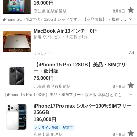
16,000円
高知県 旭駅前通駅
8月9日
iPhone SE（第2世代）128GB レッドです。 【商品情報】 ・機種：
iPhone SE（第2世代） ・カラー :レッド ・容量：128GB ・バージョ
高知
高知市
旭駅前通駅
携帯電話/スマホ
MacBook Air 13インチ 0円
ン: ios26.5 ・SIMロック：なし（
SIMフリー
） ・...
抽選でプレゼント！応募は1分
Ad
くらしノート
【iPhone 15 Pro 128GB】美品・SIMフリ
ー・欧州版
75,000円
北海道 東区役所前駅
8月9日
【iPhone 15 Pro 128GB】美品・
SIMフリー
・欧州版 本体はとても綺
麗な状態で、画面・背面ともに目立つ傷はありません。 【状態】 ・容
北海道
札幌市
東区役所前駅
その他
Pro
iPhone17Pro max シルバー100%SIMフリー
量：128GB ・
SIMフリー
・欧州版 ・Face ID：正常に使用...
256GB
186,000円
オンライン決済
配送可
和歌山県 船戸駅
8月9日