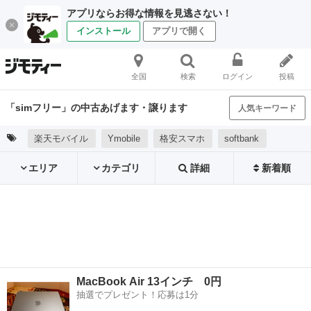
アプリならお得な情報を見逃さない！
インストール
アプリで開く
全国
検索
ログイン
投稿
「simフリー」の中古あげます・譲ります
人気キーワード
楽天モバイル
Ymobile
格安スマホ
softbank
エリア
カテゴリ
詳細
新着順
MacBook Air 13インチ 0円
抽選でプレゼント！応募は1分