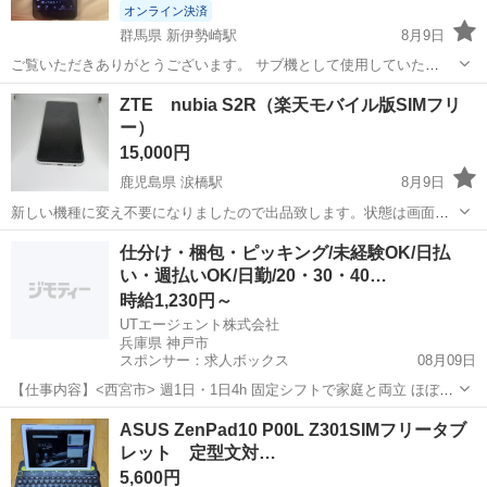
オンライン決済
群馬県 新伊勢崎駅
8月9日
ご覧いただきありがとうございます。 サブ機として使用していた
「OPPO A5 2020（64GB）」です。 新しい端末を購入したためお譲
群馬
伊勢崎市
新伊勢崎駅
携帯アクセサリー
ZTE nubia S2R（楽天モバイル版SIMフリ
りします。 ■ 商品スペック ・機種名：OPPO A5 2020 ・型番：
ー）
CPH19...
15,000円
鹿児島県 涙橋駅
8月9日
新しい機種に変え不要になりましたので出品致します。状態は画面は
保護シートを貼っております。付属品は充電器（Cタイプ）取り扱い説
鹿児島
鹿児島市
涙橋駅
その他
仕分け・梱包・ピッキング/未経験OK/日払
明書が付いています。おまけに専用の手帳型ケースもお付け致しま
い・週払いOK/日勤/20・30・40…
す。残債なし、一括払い済みでご購入〜ご...
時給1,230円～
UTエージェント株式会社
兵庫県 神戸市
スポンサー：求人ボックス
08月09日
【仕事内容】<西宮市> 週1日・1日4h 固定シフトで家庭と両立 ほぼ残
業なし 空調完備の倉庫内でピッキング作業!<履歴書不要 オンライン面
アルバイト・パート
ASUS ZenPad10 P00L Z301SIMフリータブ
接OK><入社キャンペーン実施中!> <業種> 車・バイク・重機系 <仕事
レット 定型文対…
内容> 自動車製...
5,600円