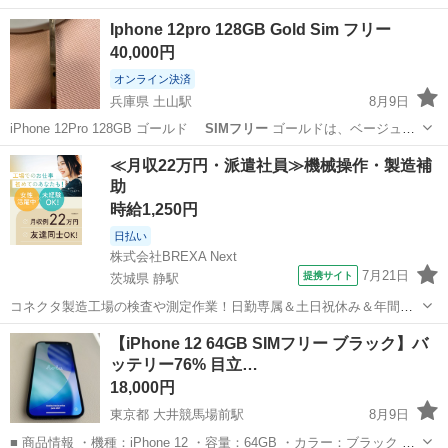
Iphone 12pro 128GB Gold Sim フリー
40,000円
オンライン決済
兵庫県 土山駅
8月9日
iPhone 12Pro 128GB ゴールド
SIMフリー
ゴールドは、ベージュに
近い色味をしています。側面は光沢のある金色です。 ご覧いただき、
兵庫
明石市
土山駅
その他
≪月収22万円・派遣社員≫機械操作・製造補
ありがとうございます。 商品 ■ iPhone 12Pro 128...
助
時給1,250円
日払い
株式会社BREXA Next
7月21日
提携サイト
茨城県 静駅
コネクタ製造工場の検査や測定作業！日勤専属＆土日祝休み＆年間休
日128日★クリーンルーム内作業★マイカー通勤OK＆無料駐車場あり
茨城
常陸大宮市
静駅
その他
【iPhone 12 64GB SIMフリー ブラック】バ
★就業先食堂利用可！日払い制度あり！《茨城県常陸大宮市》 人気の
ッテリー76% 目立…
工場のお仕事 ◇コネクタ製造工...
18,000円
東京都 大井競馬場前駅
8月9日
■ 商品情報 ・機種：iPhone 12 ・容量：64GB ・カラー：ブラック ・