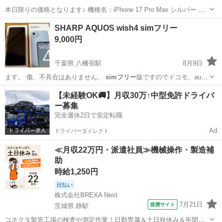
本日限りの価格となります♪ 機種名：iPhone 17 Pro Max シルバー 約1
週間程前に購入しました。 妻が購入したものなのですが、妻の手には
和歌山
岩出市
船戸駅
au
SHARP AQUOS wish4 simフリー
大きすぎたので出品します。 画面サイズ：6.9 インチ 内蔵ストレー
9,000円
ジ...
千葉県 八幡宿駅
8月9日
ます。 傷、不具合はありません。
simフリー
版ですのでドコモ、au、
ソフトバン…
千葉
市原市
八幡宿駅
その他
SHARP
【未経験OK🚚】月収30万↑中型免許ドライバ
ー募集
完全週休2日で安定転職
Ad
ドライバーダイレクト
≪月収22万円・派遣社員≫機械操作・製造補
助
時給1,250円
日払い
株式会社BREXA Next
7月21日
提携サイト
茨城県 静駅
コネクタ製造工場の検査や測定作業！日勤専属＆土日祝休み＆年間休