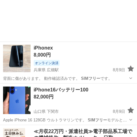
iPhonex
8,000円
オンライン決済
兵庫県 広畑駅
8月9日
背面に傷があります。 動作確認済みです。
SIMフリー
です。
兵庫
姫路市
広畑駅
携帯アクセサリー
iPhone16バッテリー100
82,000円
山口県 下関市
8月9日
Apple iPhone 16 128GB ウルトラマリンです。
SIMフリー
モデルとな
ります。 バッテリー純正です。交換して100%です。 外カメラのレン
山口
下関市
携帯アクセサリー
Apple
≪月収22万円・派遣社員≫電子部品系工場で
ズにヒビがあります。そのため、外カメラ撮影時にヒビが写ります。