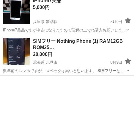
iPhone7美品
5,000円
兵庫県 姫路駅
8月9日
iPhone7美品ですが中古になりますので理解の上でね購入お願いします
SIMフリー
になります 自宅近くまで引き取りに来てくれる方にお譲り
兵庫
姫路市
姫路駅
携帯アクセサリー
SIMフリー Nothing Phone (1) RAM12GB
いたしますm(_ _)m
ROM25…
20,000円
北海道 北見市
8月9日
数年前のスマホですが、スペックは高いと思います。
SIMフリー
なの
で抜き差しですぐ使えます。 バッテリー状態は4年使った後…としか
北海道
北見市
その他
伝えようがないです。 何時間もゲームや音楽を再生しっぱなしにしな
ければ1日は持ちます。 裸の...