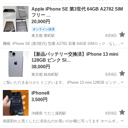
り理由はカメラにありますので最後までお読みください 尚、裏がブラ
岐阜
美濃加茂市
美濃太田駅
その他
Apple iPhone SE 第3世代 64GB A2782 SIM
ックなのは保護シールです 剥がしたい方は剥がして下さい 特に目立つ
フリー …
傷はありませ...
20,000円
オンライン決済
東京都 要町駅
8月8日
機種: iPhone SE (第3世代) 型番:A2782 容量:64GB SIMロック : なし
(
SIMフリー
) ・バッテリー最大容量: 82% 【動作】 ・動作確認済み 初
東京
板橋区
要町駅
携帯電話/スマホ
【新品バッテリー交換済】iPhone 13 mini
期化済み ・アクティベーション...
128GB ピンク SI…
38,000円
東京都 錦糸町駅
8月8日
ご覧いただきありがとうございます。 iPhone 13 mini 128GB ピンクの
出品です。 サブ機として使用していましたが、この度買い替えのため
東京
墨田区
錦糸町駅
ソフトバンク
バッテリー
iPhone8
出品いたしました。 【この商品の最大の魅力】 バッテリー新品！: 今
3,500円
月（...
沖縄県 てだこ浦西駅
8月8日
画面割れと黒くしたに劣化なのか黒いのが横に写ってます ホームボタ
ン壊れてます！ホームボタンが壊れてるので丸いの出して使ってまし