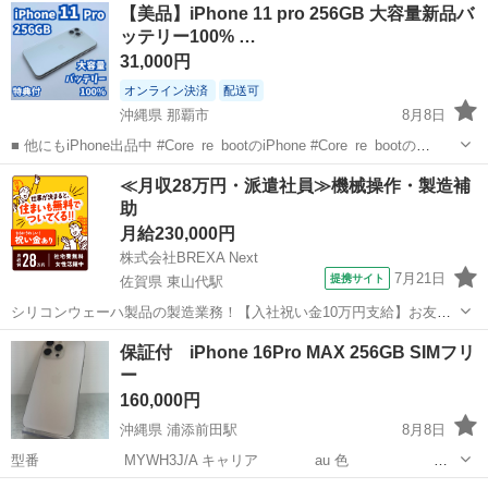
沖縄
沖縄市
てだこ浦西駅
その他
【美品】iPhone 11 pro 256GB 大容量新品バ
た 背面は綺麗です 画面のタッチ不良等はないです iPhone探すオフに
ッテリー100% …
してます
SIMフリー
64...
31,000円
オンライン決済
配送可
沖縄県 那覇市
8月8日
■ 他にもiPhone出品中 #Core_re_bootのiPhone #Core_re_bootの
iPhone11シリーズ ■ おすすめポイント ・PSE認証の大容量バッテリー
沖縄
那覇市
携帯電話/スマホ
≪月収28万円・派遣社員≫機械操作・製造補
搭載、約10%の増量容量で朝から夜...
助
月給230,000円
株式会社BREXA Next
7月21日
提携サイト
佐賀県 東山代駅
シリコンウェーハ製品の製造業務！【入社祝い金10万円支給】お友達
やカップルとの応募OK◎年間休日129日＆休出なしでプライベート充
佐賀
伊万里市
東山代駅
その他
保証付 iPhone 16Pro MAX 256GB SIMフリ
実♪業務はクリーンルームで快適作業◎自社正社員登用制度あり★1食
ー
300円～の格安食堂あり！《佐...
160,000円
沖縄県 浦添前田駅
8月8日
型番 MYWH3J/A キャリア au 色
ホワイトチタニウム 容量 256GB バッテリー 98%