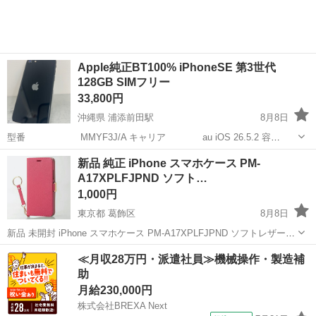
Apple純正BT100% iPhoneSE 第3世代
128GB SIMフリー
33,800円
沖縄県 浦添前田駅
8月8日
型番 MMYF3J/A キャリア au iOS 26.5.2 容
量 128GB バッテリー 100%（Apple純正） IMEI
沖縄
浦添市
浦添前田駅
au
Apple
新品 純正 iPhone スマホケース PM-
3599...
A17XPLFJPND ソフト…
1,000円
東京都 葛飾区
8月8日
新品 未開封 iPhone スマホケース PM-A17XPLFJPND ソフトレザーカ
バー ピンク です。 メーカー エレコム ELECOM 型 番 PM-
東京
葛飾区
携帯アクセサリー
スマホケース
≪月収28万円・派遣社員≫機械操作・製造補
17AXPLFJPND カラー ピンク 対応機種 iPhone ...
助
月給230,000円
株式会社BREXA Next