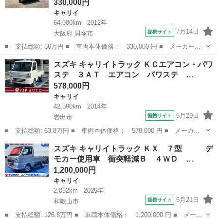
330,000円
キャリイ
64,000km
2012年
7月14日
提携サイト
大阪府 貝塚市
■ 支払総額: 36万円 ■ 車両本体価格： 330,000 円 ■ メーカー
名： スズキ ■ 車種名： キャリイトラック ■ グレード名： Ｋ
大阪
貝塚市
キャリイ
スズキ キャリイトラック ＫＣエアコン・パワ
Ｃエアコン・パワステ ・５ＭＴ・三方開き ■ 排気量： 660cc ■
ステ ３ＡＴ エアコン パワステ …
ドア枚...
578,000円
キャリイ
42,590km
2014年
5月29日
提携サイト
岩出市
■ 支払総額: 63.8万円 ■ 車両本体価格： 578,000 円 ■ メーカー
名： スズキ ■ 車種名： キャリイトラック ■ グレード名： Ｋ
和歌山
岩出市
キャリイ
スズキ キャリイトラック ＫＸ ７型 デ
Ｃエアコン・パワステ ３ＡＴ エアコン パワステ ＥＴＣ エア
モカー使用車 衝突軽減Ｂ ４ＷＤ …
バッグ ＡＭ...
1,200,000円
キャリイ
2,052km
2025年
5月21日
提携サイト
和歌山市
■ 支払総額: 126.8万円 ■ 車両本体価格： 1,200,000 円 ■ メーカ