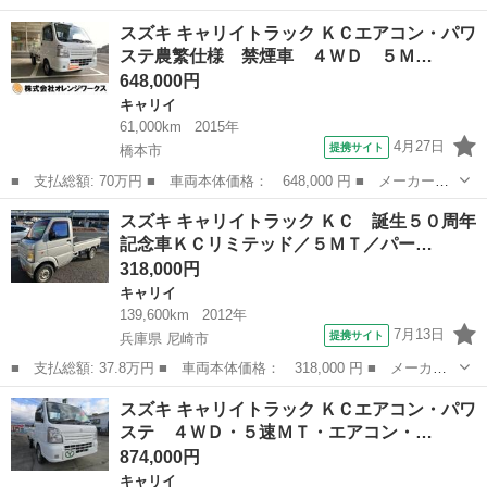
ー名： スズキ ■ 車種名： キャリイトラック ■ グレード名：
和歌山
和歌山市
キャリイ
スズキ キャリイトラック ＫＣエアコン・パワ
ＫＸ ７型 デモカー使用車 衝突軽減Ｂ ４ＷＤ ５ＭＴ デ
ステ農繁仕様 禁煙車 ４ＷＤ ５Ｍ…
ュアルカ...
648,000円
キャリイ
61,000km
2015年
4月27日
提携サイト
橋本市
■ 支払総額: 70万円 ■ 車両本体価格： 648,000 円 ■ メーカー
名： スズキ ■ 車種名： キャリイトラック ■ グレード名： Ｋ
和歌山
橋本市
キャリイ
スズキ キャリイトラック ＫＣ 誕生５０周年
Ｃエアコン・パワステ農繁仕様 禁煙車 ４ＷＤ ５ＭＴ エアコ
記念車ＫＣリミテッド／５ＭＴ／パー…
ン・クーラー 運転...
318,000円
キャリイ
139,600km
2012年
7月13日
提携サイト
兵庫県 尼崎市
■ 支払総額: 37.8万円 ■ 車両本体価格： 318,000 円 ■ メーカー
名： スズキ ■ 車種名： キャリイトラック ■ グレード名： Ｋ
兵庫
尼崎市
キャリイ
スズキ キャリイトラック ＫＣエアコン・パワ
Ｃ 誕生５０周年記念車ＫＣリミテッド／５ＭＴ／パートタイム４Ｗ
ステ ４ＷＤ・５速ＭＴ・エアコン・…
Ｄ／キーレス...
874,000円
キャリイ