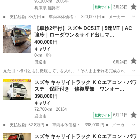
96,100km
2005年
3月26日
提携サイト
兵庫県 姫路市
■ 支払総額: 35万円 ■ 車両本体価格： 320,000 円 ■ メーカー
名： スズキ ■ 車種名： キャリイトラック ■ グレード名：
兵庫
姫路市
キャリイ
【車検2年付】スズキ DC51T｜5速MT｜AC
■ 排気量： 660cc ■ ドア枚数： 2D ■ ミッション： MT5速 ■...
強冷｜ローダウン＆サイド出しマ…
400,000円
キャリイ
0km
0年
田辺市
6月24日
見た目・機能ともに徹底して手を入れ、「そのまま乗れる完成された
一台」に仕上げました。 ■ 価格・取引条件（※必ず最初にお読みくだ
和歌山
田辺市
キャリイ
ミッション
スズキ キャリイトラック ＫＣエアコン・パワ
さい） • 総額：405,000円（税込） • 内容：車検2年取得費用、法定費
ステ 保証付き 修復歴無 ワンオー…
用、名義変更手数料...
398,000円
キャリイ
72,700km
2016年
6月21日
提携サイト
岩出市
■ 支払総額: 52.8万円 ■ 車両本体価格： 398,000 円 ■ メーカー
名： スズキ ■ 車種名： キャリイトラック ■ グレード名： Ｋ
和歌山
岩出市
キャリイ
スズキ キャリイトラック ＫＣエアコン・パワ
Ｃエアコン・パワステ 保証付き 修復歴無 ワンオーナー ５速Ｍ