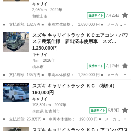
キャリイ
2,950km
2022年
7月25日
提携サイト
和歌山市
■ 支払総額: 182万円 ■ 車両本体価格： 1,690,000 円 ■ メーカー
名： スズキ ■ 車種名： キャリイトラック ■ グレード名：
和歌山
和歌山市
キャリイ
スズキ キャリイトラック ＫＣエアコン・パワ
高所作業 ＥＴＣ Ｂカメラ ■ 排気量： 660cc ■ ドア枚数：
ステ農繁仕様 届出済未使用車 スズ…
2...
1,250,000円
キャリイ
7km
2026年
7月25日
提携サイト
橋本市
■ 支払総額: 135万円 ■ 車両本体価格： 1,250,000 円 ■ メーカー
名： スズキ ■ 車種名： キャリイトラック ■ グレード名： Ｋ
和歌山
橋本市
キャリイ
スズキ キャリイトラック ＫＣ （検9.4）
Ｃエアコン・パワステ農繁仕様 届出済未使用車 スズキセーフティ
190,000円
サポート ...
キャリイ
198,391km
2007年
6月8日
提携サイト
兵庫県 加古川市
■ 支払総額: 25.8万円 ■ 車両本体価格： 190,000 円 ■ メーカー
名： スズキ ■ 車種名： キャリイトラック ■ グレード名： Ｋ
兵庫
加古川市
キャリイ
スズキ キャリイトラック ＫＣエアコンパワス
Ｃ ■ 排気量： 660cc ■ ドア枚数： 2D ■ ミッション： MT...