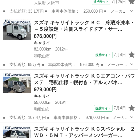
7月25日
提携サイト
大阪府 大阪市
■ 支払総額: 33.1万円 ■ 車両本体価格： 250,000 円 ■ メーカー
名： スズキ ■ 車種名： キャリイトラック ■ グレード名： Ｋ
大阪
大阪市
キャリイ
スズキ キャリイトラック ＫＣ 冷蔵冷凍車・
Ｃエアコン・パワステ ＥＴＣ ■ 排気量： 660cc ■ ドア枚数：
－５度設定・片側スライドドア・サー…
2...
876,000円
キャリイ
82,000km
2012年
7月4日
提携サイト
和歌山市
■ 支払総額: 95万円 ■ 車両本体価格： 876,000 円 ■ メーカー
名： スズキ ■ 車種名： キャリイトラック ■ グレード名： Ｋ
和歌山
和歌山市
キャリイ
スズキ キャリイトラック ＫＣエアコン・パワ
Ｃ 冷蔵冷凍車・－５度設定・片側スライドドア・サーモキング製冷
ステ 宅配仕様・幌付き・アルミパネ…
凍機・スズキ純正...
979,000円
キャリイ
55,000km
2019年
7月4日
提携サイト
和歌山市
■ 支払総額: 107.4万円 ■ 車両本体価格： 979,000 円 ■ メーカー
名： スズキ ■ 車種名： キャリイトラック ■ グレード名： Ｋ
和歌山
和歌山市
キャリイ
スズキ キャリイトラック ＫＣスペシャル ２
Ｃエアコン・パワステ 宅配仕様・幌付き・アルミパネル・高さ約２
ＷＤ・５ＭＴ・アッパーメンバーガー…
４５センチ...