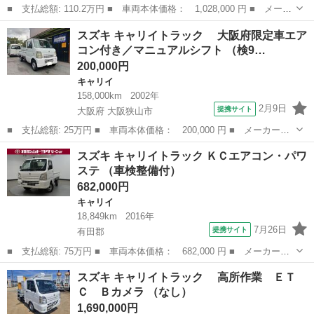
■ 支払総額: 110.2万円 ■ 車両本体価格： 1,028,000 円 ■ メーカ
ー名： スズキ ■ 車種名： キャリイトラック ■ グレード名：
和歌山
和歌山市
キャリイ
スズキ キャリイトラック 大阪府限定車エア
ＫＣエアコン・パワステ 冷蔵冷凍車・－５度設定・片側スライドド
コン付き／マニュアルシフト （検9…
ア・サー...
200,000円
キャリイ
158,000km
2002年
2月9日
提携サイト
大阪府 大阪狭山市
■ 支払総額: 25万円 ■ 車両本体価格： 200,000 円 ■ メーカー
名： スズキ ■ 車種名： キャリイトラック ■ グレード名：
大阪
大阪狭山市
キャリイ
スズキ キャリイトラック ＫＣエアコン・パワ
大阪府限定車エアコン付き／マニュアルシフト ■ 排気量： 660cc
ステ （車検整備付）
■ ドア...
682,000円
キャリイ
18,849km
2016年
7月26日
提携サイト
有田郡
■ 支払総額: 75万円 ■ 車両本体価格： 682,000 円 ■ メーカー
名： スズキ ■ 車種名： キャリイトラック ■ グレード名： Ｋ
和歌山
有田郡
キャリイ
スズキ キャリイトラック 高所作業 ＥＴ
Ｃエアコン・パワステ ■ 排気量： 660cc ■ ドア枚数： 2D ■ ミ
Ｃ Ｂカメラ （なし）
ッ...
1,690,000円