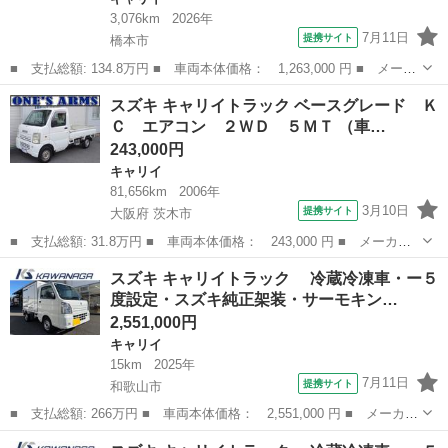
3,076km
2026年
7月11日
提携サイト
橋本市
■ 支払総額: 134.8万円 ■ 車両本体価格： 1,263,000 円 ■ メーカ
ー名： スズキ ■ 車種名： キャリイトラック ■ グレード名：
和歌山
橋本市
キャリイ
スズキ キャリイトラック ベースグレード Ｋ
ＫＸ ４ＷＤ ＡＴ デュアルカメラブレーキサポート オートライ
Ｃ エアコン ２ＷＤ ５ＭＴ （車…
ト ＬＥ...
243,000円
キャリイ
81,656km
2006年
3月10日
提携サイト
大阪府 茨木市
■ 支払総額: 31.8万円 ■ 車両本体価格： 243,000 円 ■ メーカー
名： スズキ ■ 車種名： キャリイトラック ■ グレード名： ベ
大阪
茨木市
キャリイ
スズキ キャリイトラック 冷蔵冷凍車・ー５
ースグレード ＫＣ エアコン ２ＷＤ ５ＭＴ ■ 排気量： 660cc
度設定・スズキ純正架装・サーモキン…
■...
2,551,000円
キャリイ
15km
2025年
7月11日
提携サイト
和歌山市
■ 支払総額: 266万円 ■ 車両本体価格： 2,551,000 円 ■ メーカー
名： スズキ ■ 車種名： キャリイトラック ■ グレード名：
和歌山
和歌山市
キャリイ