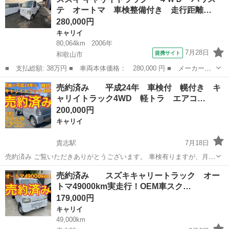
だけますとスムーズにご対応おこなえます。 ご希望のお車...
テ オートマ 車検整備付き 走行距離…
280,000円
キャリイ
80,064km
2006年
7月28日
提携サイト
和歌山市
■ 支払総額: 38万円 ■ 車両本体価格： 280,000 円 ■ メーカー
名： スズキ ■ 車種名： キャリイトラック ■ グレード名：
和歌山
和歌山市
キャリイ
売約済み 平成24年 車検付 幌付き キ
４ＷＤ パワステ オートマ 車検整備付き 走行距離８００６４ｋ
ャリイトラック4WD 軽トラ エアコ…
ｍ ■ 排気量：...
200,000円
キャリイ
貴志駅
7月18日
売約済み ご覧いただきありがとうございます。 車検有りますが、月割
り等頂きません、全てコミコミです。 リサイクル料金等も全て込みの
和歌山
紀の川市
貴志駅
キャリイ
キャリイトラック
売約済み スズキキャリートラック オー
お値段です。 平成24年 幌付き、エアコン、パワステ付きの軽トラ
トマ49000km実走行！OEM車スク…
🛻...
179,000円
キャリイ
49,000km