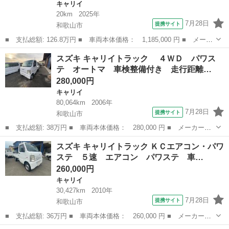
キャリイ
20km
2025年
7月28日
提携サイト
和歌山市
■ 支払総額: 126.8万円 ■ 車両本体価格： 1,185,000 円 ■ メーカ
ー名： スズキ ■ 車種名： キャリイトラック ■ グレード名：
和歌山
和歌山市
キャリイ
スズキ キャリイトラック ４ＷＤ パワス
４ＷＤ ＫＣノウハン 保証書／デュアルカメラブレーキサポート
テ オートマ 車検整備付き 走行距離…
（スズキ）...
280,000円
キャリイ
80,064km
2006年
7月28日
提携サイト
和歌山市
■ 支払総額: 38万円 ■ 車両本体価格： 280,000 円 ■ メーカー
名： スズキ ■ 車種名： キャリイトラック ■ グレード名：
和歌山
和歌山市
キャリイ
スズキ キャリイトラック ＫＣエアコン・パワ
４ＷＤ パワステ オートマ 車検整備付き 走行距離８００６４ｋ
ステ ５速 エアコン パワステ 車…
ｍ ■ 排気量：...
260,000円
キャリイ
30,427km
2010年
7月28日
提携サイト
和歌山市
■ 支払総額: 36万円 ■ 車両本体価格： 260,000 円 ■ メーカー
名： スズキ ■ 車種名： キャリイトラック ■ グレード名： Ｋ