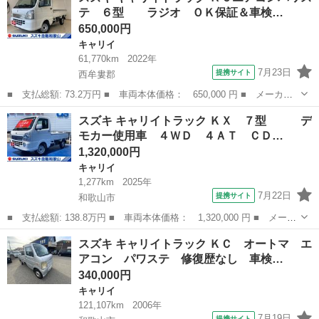
テ ６型 ラジオ ＯＫ保証＆車検…
650,000円
キャリイ
61,770km
2022年
7月23日
提携サイト
西牟婁郡
■ 支払総額: 73.2万円 ■ 車両本体価格： 650,000 円 ■ メーカー
名： スズキ ■ 車種名： キャリイトラック ■ グレード名： Ｋ
和歌山
西牟婁郡
キャリイ
スズキ キャリイトラック ＫＸ ７型 デ
Ｃエアコンパワステ ６型 ラジオ ＯＫ保証＆車検整備付き ２
モカー使用車 ４ＷＤ ４ＡＴ ＣＤ…
ＷＤ ５速マ...
1,320,000円
キャリイ
1,277km
2025年
7月22日
提携サイト
和歌山市
■ 支払総額: 138.8万円 ■ 車両本体価格： 1,320,000 円 ■ メーカ
ー名： スズキ ■ 車種名： キャリイトラック ■ グレード名：
和歌山
和歌山市
キャリイ
スズキ キャリイトラック ＫＣ オートマ エ
ＫＸ ７型 デモカー使用車 ４ＷＤ ４ＡＴ ＣＤラジオ デ
アコン パワステ 修復歴なし 車検…
ュアルカ...
340,000円
キャリイ
121,107km
2006年
7月19日
提携サイト