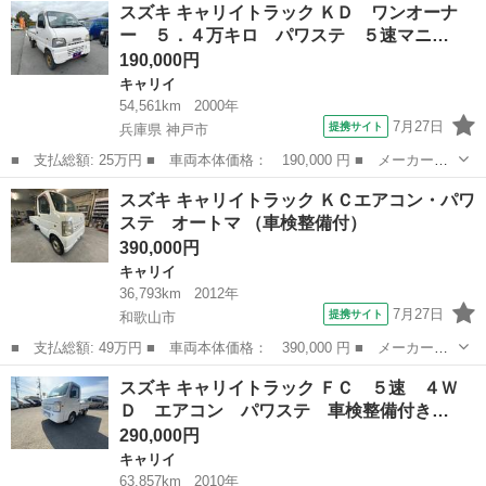
和歌山
和歌山市
キャリイ
スズキ キャリイトラック ＫＤ ワンオーナ
Ｃエアコン・パワステ ５速 エアコン パワステ 車検整備付き
ー ５．４万キロ パワステ ５速マニ…
修復歴なし 走行...
190,000円
キャリイ
54,561km
2000年
7月27日
提携サイト
兵庫県 神戸市
■ 支払総額: 25万円 ■ 車両本体価格： 190,000 円 ■ メーカー
名： スズキ ■ 車種名： キャリイトラック ■ グレード名： Ｋ
兵庫
神戸市
キャリイ
スズキ キャリイトラック ＫＣエアコン・パワ
Ｄ ワンオーナー ５．４万キロ パワステ ５速マニュアル 法定
ステ オートマ （車検整備付）
整備付き 車検整...
390,000円
キャリイ
36,793km
2012年
7月27日
提携サイト
和歌山市
■ 支払総額: 49万円 ■ 車両本体価格： 390,000 円 ■ メーカー
名： スズキ ■ 車種名： キャリイトラック ■ グレード名： Ｋ
和歌山
和歌山市
キャリイ
スズキ キャリイトラック ＦＣ ５速 ４Ｗ
Ｃエアコン・パワステ オートマ ■ 排気量： 660cc ■ ドア枚
Ｄ エアコン パワステ 車検整備付き…
数： 2D...
290,000円
キャリイ
63,857km
2010年