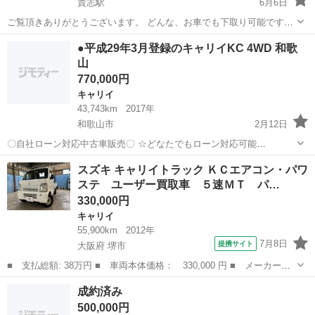
貴志駅
6月6日
ご覧頂きありがとうございます。 どんな、お車でも下取り可能です！
買い取りだけの相談も、お気軽にお問い合わせ下さい。どんな、お車
和歌山
紀の川市
貴志駅
キャリイ
車両
●平成29年3月登録のキャリイKC 4WD 和歌
でも値段付けます！ 和歌山の方は無料で名義変更や廃車手続きも、さ
山
せて頂きます...
770,000円
キャリイ
43,743km
2017年
和歌山市
2月12日
〇自社ローン対応中古車販売〇 ☆どなたでもローン対応可能
☆ １、勤続年数の短い方や自営業の方
和歌山
和歌山市
キャリイ
車両
スズキ キャリイトラック ＫＣエアコン・パワ
２、パートをされる主婦の方や派遣社員の方 ３、自己破産等をされた
ステ ユーザー買取車 ５速ＭＴ パ…
方やローンが組めない方 ...
330,000円
キャリイ
55,900km
2012年
7月8日
提携サイト
大阪府 堺市
■ 支払総額: 38万円 ■ 車両本体価格： 330,000 円 ■ メーカー
名： スズキ ■ 車種名： キャリイトラック ■ グレード名： Ｋ
大阪
堺市
キャリイ
成約済み
Ｃエアコン・パワステ ユーザー買取車 ５速ＭＴ パワステ エア
500,000円
コン ＥＴＣ 三...