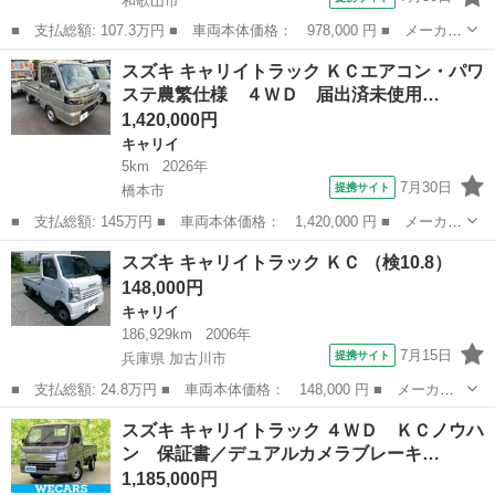
和歌山市
■ 支払総額: 107.3万円 ■ 車両本体価格： 978,000 円 ■ メーカー
名： スズキ ■ 車種名： キャリイトラック ■ グレード名： Ｋ
和歌山
和歌山市
キャリイ
スズキ キャリイトラック ＫＣエアコン・パワ
Ｘ アルミパネル・宅配仕様・幌付き・高さ２３２センチ・左右９０
ステ農繁仕様 ４ＷＤ 届出済未使用…
度ストッパ...
1,420,000円
キャリイ
5km
2026年
7月30日
提携サイト
橋本市
■ 支払総額: 145万円 ■ 車両本体価格： 1,420,000 円 ■ メーカー
名： スズキ ■ 車種名： キャリイトラック ■ グレード名： Ｋ
和歌山
橋本市
キャリイ
スズキ キャリイトラック ＫＣ （検10.8）
Ｃエアコン・パワステ農繁仕様 ４ＷＤ 届出済未使用車 ■ 排気
148,000円
量： 66...
キャリイ
186,929km
2006年
7月15日
提携サイト
兵庫県 加古川市
■ 支払総額: 24.8万円 ■ 車両本体価格： 148,000 円 ■ メーカー
名： スズキ ■ 車種名： キャリイトラック ■ グレード名： Ｋ
兵庫
加古川市
キャリイ
スズキ キャリイトラック ４ＷＤ ＫＣノウハ
Ｃ ■ 排気量： 660cc ■ ドア枚数： 2D ■ ミッション： MT...
ン 保証書／デュアルカメラブレーキ…
1,185,000円