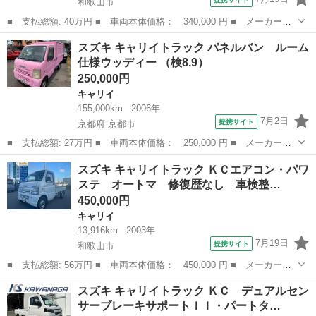
和歌山市
■ 支払総額: 40万円 ■ 車両本体価格： 340,000 円 ■ メーカー
名： スズキ ■ 車種名： キャリイトラック ■ グレード名： Ｋ
和歌山
和歌山市
キャリイ
スズキ キャリイトラック パネルバン ルーム
Ｃ オートマ エアコン パワステ 修復歴なし 車検Ｒ８年 走行
仕様ウッディー （検8.9）
距離１２１１０７...
250,000円
キャリイ
155,000km
2006年
7月2日
提携サイト
京都府 京都市
■ 支払総額: 27万円 ■ 車両本体価格： 250,000 円 ■ メーカー
名： スズキ ■ 車種名： キャリイトラック ■ グレード名： パ
京都
京都市
キャリイ
スズキ キャリイトラック ＫＣエアコン・パワ
ネルバン ルーム仕様ウッディー ■ 排気量： 660cc ■ ドア枚
ステ オートマ 修復歴なし 車検整…
数： 2D...
450,000円
キャリイ
13,916km
2003年
7月19日
提携サイト
和歌山市
■ 支払総額: 56万円 ■ 車両本体価格： 450,000 円 ■ メーカー
名： スズキ ■ 車種名： キャリイトラック ■ グレード名： Ｋ
和歌山
和歌山市
キャリイ
スズキ キャリイトラック ＫＣ デュアルセン
Ｃエアコン・パワステ オートマ 修復歴なし 車検整備付き エア
サーブレーキサポートＩＩ・パートタ…
コン パワーステ...