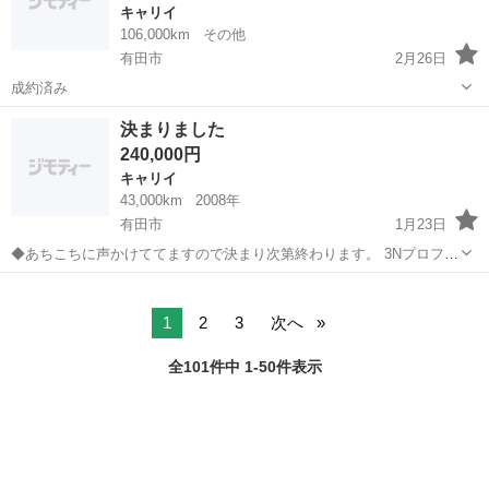
キャリイ
106,000km
その他
有田市
2月26日
成約済み
和歌山
有田市
キャリイ
エンジン
決まりました
240,000円
キャリイ
43,000km
2008年
有田市
1月23日
◆あちこちに声かけててますので決まり次第終わります。 3Nプロフも
ご覧お願いします。
和歌山
有田市
キャリイ
キャリー
1
2
3
次へ
全101件中 1-50件表示