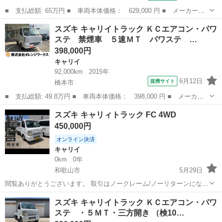
■ 支払総額: 65万円 ■ 車両本体価格： 629,000 円 ■ メーカー
名： スズキ ■ 車種名： キャリイトラック ■ グレード名： Ｋ
和歌山
和歌山市
キャリイ
スズキ キャリイトラック ＫＣエアコン・パワ
Ｃスペシャル 特別仕様車 オートマ ２ＷＤ パワステ パワーウ
ステ 禁煙車 ５速ＭＴ パワステ …
インドウ 集中ド...
398,000円
キャリイ
92,000km
2015年
6月12日
提携サイト
橋本市
■ 支払総額: 49.8万円 ■ 車両本体価格： 398,000 円 ■ メーカー
名： スズキ ■ 車種名： キャリイトラック ■ グレード名： Ｋ
和歌山
橋本市
キャリイ
スズキ キャリィトラック FC 4WD
Ｃエアコン・パワステ 禁煙車 ５速ＭＴ パワステ エアコン・ク
450,000円
ーラー 走行...
オンライン決済
キャリイ
0km
0年
和歌山市
5月29日
閲覧ありがとうございます。 取引はノークレーム/ノーリターンになり
ます ▪️平成24年式8月 ▪️DA65T ▪️スズキキャリィトラックFC 4WD ▪️スペ
和歌山
和歌山市
キャリイ
スズキ キャリイトラック ＫＣエアコン・パワ
リアホワイト カラーナンバー26U ▪️燃料.レギュラーガソ...
ステ ・５ＭＴ・三方開き （検10…