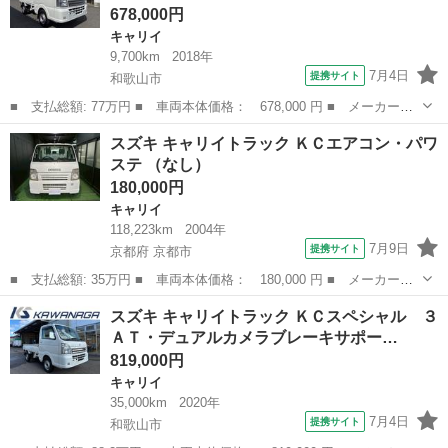
678,000円
キャリイ
9,700km
2018年
7月4日
提携サイト
和歌山市
■ 支払総額: 77万円 ■ 車両本体価格： 678,000 円 ■ メーカー
名： スズキ ■ 車種名： キャリイトラック ■ グレード名： Ｋ
和歌山
和歌山市
キャリイ
スズキ キャリイトラック ＫＣエアコン・パワ
Ｃスペシャル ２ＷＤ・５ＭＴ・アッパーメンバーガード・荷台ゴム
ステ （なし）
マット・フロアゴ...
180,000円
キャリイ
118,223km
2004年
7月9日
提携サイト
京都府 京都市
■ 支払総額: 35万円 ■ 車両本体価格： 180,000 円 ■ メーカー
名： スズキ ■ 車種名： キャリイトラック ■ グレード名： Ｋ
京都
京都市
キャリイ
スズキ キャリイトラック ＫＣスペシャル ３
Ｃエアコン・パワステ ■ 排気量： 660cc ■ ドア枚数： 2D ■ ミ
ＡＴ・デュアルカメラブレーキサポー…
ッ...
819,000円
キャリイ
35,000km
2020年
7月4日
提携サイト
和歌山市