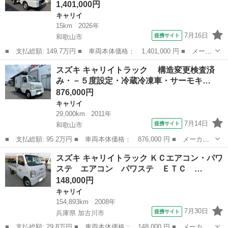
1,401,000円
キャリイ
15km
2026年
7月16日
提携サイト
和歌山市
■ 支払総額: 149.7万円 ■ 車両本体価格： 1,401,000 円 ■ メーカ
ー名： スズキ ■ 車種名： キャリイトラック ■ グレード名：
和歌山
和歌山市
キャリイ
スズキ キャリイトラック 構造変更検査済
ＫＣ デュアルセンサーブレーキサポートＩＩ・パートタイム４Ｗ
み・－５度設定・冷蔵冷凍車・サーモキ…
Ｄ・４ＡＴ...
876,000円
キャリイ
29,000km
2011年
7月14日
提携サイト
和歌山市
■ 支払総額: 95.2万円 ■ 車両本体価格： 876,000 円 ■ メーカー
名： スズキ ■ 車種名： キャリイトラック ■ グレード名：
和歌山
和歌山市
キャリイ
スズキ キャリイトラック ＫＣエアコン・パワ
構造変更検査済み・－５度設定・冷蔵冷凍車・サーモキング製冷凍
ステ エアコン パワステ ＥＴＣ …
機・純正箱・片...
148,000円
キャリイ
154,893km
2008年
7月30日
提携サイト
兵庫県 加古川市
■ 支払総額: 29.8万円 ■ 車両本体価格： 148,000 円 ■ メーカー