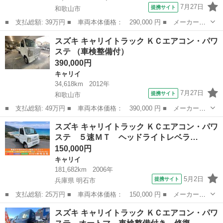
7月27日
提携サイト
和歌山市
■ 支払総額: 39万円 ■ 車両本体価格： 290,000 円 ■ メーカー
名： スズキ ■ 車種名： キャリイトラック ■ グレード名： Ｆ
和歌山
和歌山市
キャリイ
スズキ キャリイトラック ＫＣエアコン・パワ
Ｃ ５速 ４ＷＤ エアコン パワステ 車検整備付き 走行距離６
ステ （車検整備付）
３８５７ｋｍ ■...
390,000円
キャリイ
34,618km
2012年
7月27日
提携サイト
和歌山市
■ 支払総額: 49万円 ■ 車両本体価格： 390,000 円 ■ メーカー
名： スズキ ■ 車種名： キャリイトラック ■ グレード名： Ｋ
和歌山
和歌山市
キャリイ
スズキ キャリイトラック ＫＣエアコン・パワ
Ｃエアコン・パワステ ■ 排気量： 660cc ■ ドア枚数： 2D ■ ミ
ステ ５速ＭＴ ヘッドライトレベラ…
ッ...
150,000円
キャリイ
181,682km
2006年
5月2日
提携サイト
兵庫県 明石市
■ 支払総額: 25万円 ■ 車両本体価格： 150,000 円 ■ メーカー
名： スズキ ■ 車種名： キャリイトラック ■ グレード名： Ｋ
兵庫
明石市
キャリイ
スズキ キャリイトラック ＫＣエアコン・パワ
Ｃエアコン・パワステ ５速ＭＴ ヘッドライトレベライザー パワ