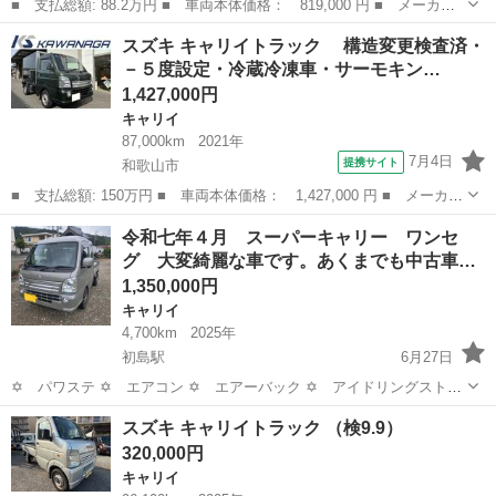
■ 支払総額: 88.2万円 ■ 車両本体価格： 819,000 円 ■ メーカー
名： スズキ ■ 車種名： キャリイトラック ■ グレード名： Ｋ
和歌山
和歌山市
キャリイ
スズキ キャリイトラック 構造変更検査済・
Ｃスペシャル ３ＡＴ・デュアルカメラブレーキサポート・ＡＢＳ・
－５度設定・冷蔵冷凍車・サーモキン…
ＥＴＣ・車線...
1,427,000円
キャリイ
87,000km
2021年
7月4日
提携サイト
和歌山市
■ 支払総額: 150万円 ■ 車両本体価格： 1,427,000 円 ■ メーカー
名： スズキ ■ 車種名： キャリイトラック ■ グレード名：
和歌山
和歌山市
キャリイ
令和七年４月 スーパーキャリー ワンセ
構造変更検査済・－５度設定・冷蔵冷凍車・サーモキング製・片側ス
グ 大変綺麗な車です。あくまでも中古車
ライドドア...
で…
1,350,000円
キャリイ
4,700km
2025年
初島駅
6月27日
✡️ パワステ ✡️ エアコン ✡️ エアーバック ✡️ アイドリングストッ
プ ✡️ ETC ✡️ ナビゲーション ✡️ テレビ(走行可) ✡️ ドラレコ(前
和歌山
有田市
初島駅
キャリイ
キャリー
スズキ キャリイトラック （検9.9）
方) ✡️ バックカメラ ✡️ 純正LEDライト ✡️ 社外AW
320,000円
キャリイ