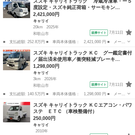
スズキ キャリイトラック 冷蔵冷凍車・ー５
冷蔵冷凍車・ー５度設定・スズキ純正架装・サーモキング製・１ＷＡ
度設定・スズキ純正荷箱・サーモキン…
Ｙ・両側ス...
2,421,000円
キャリイ
20km
2025年
7月11日
提携サイト
和歌山市
■ 支払総額: 252.8万円 ■ 車両本体価格： 2,421,000 円 ■ メーカ
ー名： スズキ ■ 車種名： キャリイトラック ■ グレード
和歌山
和歌山市
キャリイ
スズキ キャリイトラック ＫＣ グー鑑定書付
名： 冷蔵冷凍車・ー５度設定・スズキ純正荷箱・サーモキング
／届出済未使用車／衝突軽減ブレーキ…
製・１ＷＡＹ・両...
1,298,000円
キャリイ
3km
2026年
7月11日
提携サイト
和歌山市
■ 支払総額: 140.5万円 ■ 車両本体価格： 1,298,000 円 ■ メーカ
ー名： スズキ ■ 車種名： キャリイトラック ■ グレード名：
和歌山
和歌山市
キャリイ
スズキ キャリイトラック ＫＣエアコン・パワ
ＫＣ グー鑑定書付／届出済未使用車／衝突軽減ブレーキ／ラジオ／
ステ ＥＴＣ （車検整備付）
コーナー...
250,000円
キャリイ
2010年