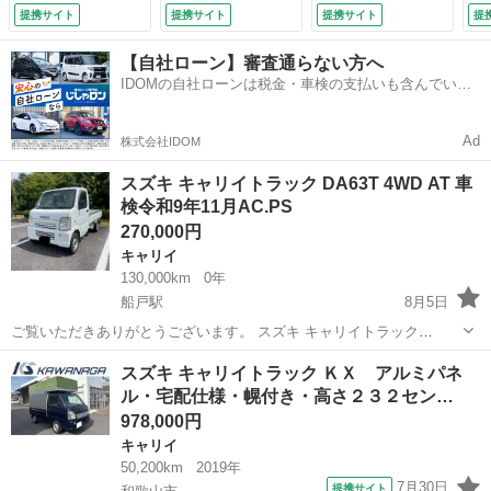
ＷＤ・ＡＴ・ＥＴ
止
提携サイト
提携サイト
提携サイト
提
Ｃ・フォグライト・
出
ＡＣ・ＰＳ・ＰＷ・
Ｓ
【自社ローン】審査通らない方へ
Ｗエアバック・フロ
／
IDOMの自社ローンは税金・車検の支払いも含んでいる
アゴムマット・社外
ッ
ので毎月の支払額は一定
ナビ・フルセグＴ
運
Ｖ・ＤＶＤ・ＢＴ接
グ
Ad
株式会社IDOM
続可 （車検整備
全ボ
付）
スズキ キャリイトラック DA63T 4WD AT 車
検令和9年11月AC.PS
270,000円
キャリイ
130,000km
0年
船戸駅
8月5日
ご覧いただきありがとうございます。 スズキ キャリイトラック
DA63Tの出品です。 【車両情報】 ・初年度登録：平成19年式 ・型
和歌山
岩出市
船戸駅
キャリイ
スズキ キャリイトラック ＫＸ アルミパネ
式：DA63T ・走行距離：130,000km ・車検：令和9年11月まで ・
ル・宅配仕様・幌付き・高さ２３２セン…
AT（オー...
978,000円
キャリイ
50,200km
2019年
7月30日
提携サイト