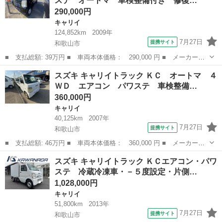
ステ オートマ 車検整備付き 修復…
ーウィンドウ 社...
290,000円
キャリイ
124,852km
2009年
7月27日
提携サイト
和歌山市
■ 支払総額: 39万円 ■ 車両本体価格： 290,000 円 ■ メーカー
名： スズキ ■ 車種名： キャリイトラック ■ グレード名： Ｋ
和歌山
和歌山市
キャリイ
スズキ キャリイトラック ＫＣ オートマ ４
Ｃエアコン・パワステ オートマ 車検整備付き 修復歴なし エア
ＷＤ エアコン パワステ 車検整備…
コン パワーステ...
360,000円
キャリイ
40,125km
2007年
7月27日
提携サイト
和歌山市
■ 支払総額: 46万円 ■ 車両本体価格： 360,000 円 ■ メーカー
名： スズキ ■ 車種名： キャリイトラック ■ グレード名： Ｋ
和歌山
和歌山市
キャリイ
スズキ キャリイトラック ＫＣエアコン・パワ
Ｃ オートマ ４ＷＤ エアコン パワステ 車検整備付き 修復歴
ステ 冷蔵冷凍車・－５度設定・片側…
なし 走行距離４...
1,028,000円
キャリイ
51,800km
2013年
7月27日
提携サイト
和歌山市