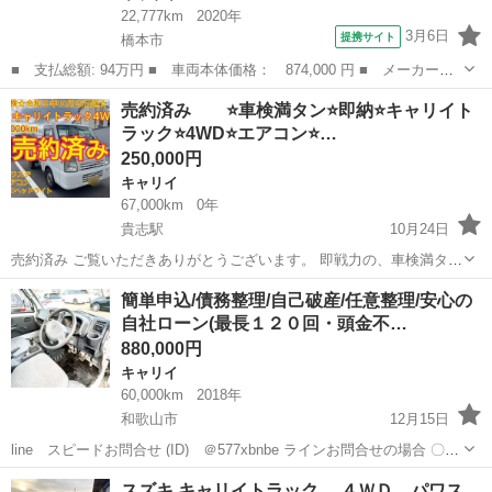
22,777km
2020年
3月6日
提携サイト
橋本市
■ 支払総額: 94万円 ■ 車両本体価格： 874,000 円 ■ メーカー
名： スズキ ■ 車種名： キャリイトラック ■ グレード名： Ｋ
和歌山
橋本市
キャリイ
売約済み ⭐️車検満タン⭐️即納⭐️キャリイト
Ｃエアコン・パワステ ４ＷＤ・５速ＭＴ・エアコン・パワステ・Ｅ
ラック⭐️4WD⭐️エアコン⭐…
ＴＣ・Ｗエアバッ...
250,000円
キャリイ
67,000km
0年
貴志駅
10月24日
売約済み ご覧いただきありがとうございます。 即戦力の、車検満タン
軽トラになります。 エアコン付、車検付です。 エンジン好調です！
和歌山
紀の川市
貴志駅
キャリイ
キャリイトラック
簡単申込/債務整理/自己破産/任意整理/安心の
軽トラ🛻にしては、内外装綺麗です✨ 車検付になりますので、現車確
自社ローン(最長１２０回・頭金不…
認後...
880,000円
キャリイ
60,000km
2018年
和歌山市
12月15日
line スピードお問合せ (ID) ＠577xbnbe ラインお問合せの場合 〇お
名前 お電話番号 在庫番号 スピード審査希望とメッセージをいた
和歌山
和歌山市
キャリイ
キャリー
スズキ キャリイトラック ４ＷＤ パワス