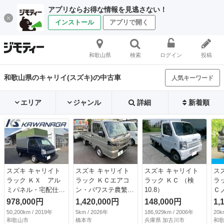
アプリならお得な情報を見逃さない！
インストール
アプリで開く
和歌山県
検索
ログイン
投稿
和歌山県のキャリイ(スズキ)の中古車
人気キーワード
エリア
ジャンル
詳細
新着順
スズキ キャリイト
スズキ キャリイト
スズキ キャリイト
ス
ラック ＫＸ アル
ラック ＫＣエアコ
ラック ＫＣ （検
ラ
ミパネル・宅配仕
ン・パワステ農繁仕
10.8）
Ｃ
様・幌付き・高さ２
様 ４ＷＤ 届出済
／
978,000円
1,420,000円
148,000円
1,
３２センチ・左右９
未使用車 （検10.7）
レ
50,200km / 2019年
5km / 2026年
186,929km / 2006年
20k
０度ストッパー・２
ズ
和歌山市
橋本市
兵庫県 加古川市
和