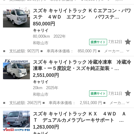
名： スズキ ■ 車種名： キャリイトラック ■ グレード名： Ｋ
兵庫
加古川市
キャリイ
スズキ キャリイトラック ＫＣエアコン・パワ
Ｃエアコン・パワステ エアコン パワステ ＥＴＣ パートタイム
ステ ４ＷＤ エアコン パワステ…
４ＷＤ 高低...
850,000円
キャリイ
80,000km
2022年
7月12日
提携サイト
和歌山市
■ 支払総額: 90万円 ■ 車両本体価格： 850,000 円 ■ メーカー
名： スズキ ■ 車種名： キャリイトラック ■ グレード名： Ｋ
和歌山
和歌山市
キャリイ
スズキ キャリイトラック 冷蔵冷凍車 冷蔵冷
Ｃエアコン・パワステ ４ＷＤ エアコン パワステ エアーバッ
凍車・ー５度設定・スズキ純正架装・…
ク ＡＴ車 ＥＴ...
2,551,000円
キャリイ
20km
2025年
7月11日
提携サイト
和歌山市
■ 支払総額: 266万円 ■ 車両本体価格： 2,551,000 円 ■ メーカー
名： スズキ ■ 車種名： キャリイトラック ■ グレード名： 冷
和歌山
和歌山市
キャリイ
スズキ キャリイトラック ＫＸ ４ＷＤ Ａ
蔵冷凍車 冷蔵冷凍車・ー５度設定・スズキ純正架装・サーモキング
Ｔ デュアルカメラブレーキサポート …
製・１ＷＡ...
1,263,000円
キャリイ