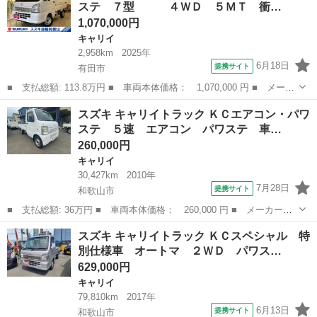
ステ ７型 ４ＷＤ ５ＭＴ 衝…
Ｔ 三方開 ...
1,070,000円
キャリイ
2,958km
2025年
6月18日
提携サイト
有田市
■ 支払総額: 113.8万円 ■ 車両本体価格： 1,070,000 円 ■ メーカ
ー名： スズキ ■ 車種名： キャリイトラック ■ グレード名：
和歌山
有田市
キャリイ
スズキ キャリイトラック ＫＣエアコン・パワ
ＫＣエアコン・パワステ ７型 ４ＷＤ ５ＭＴ 衝突軽減Ｂ
ステ ５速 エアコン パワステ 車…
デュアル...
260,000円
キャリイ
30,427km
2010年
7月28日
提携サイト
和歌山市
■ 支払総額: 36万円 ■ 車両本体価格： 260,000 円 ■ メーカー
名： スズキ ■ 車種名： キャリイトラック ■ グレード名： Ｋ
和歌山
和歌山市
キャリイ
スズキ キャリイトラック ＫＣスペシャル 特
Ｃエアコン・パワステ ５速 エアコン パワステ 車検整備付き
別仕様車 オートマ ２ＷＤ パワス…
修復歴なし 走行...
629,000円
キャリイ
79,810km
2017年
6月13日
提携サイト
和歌山市