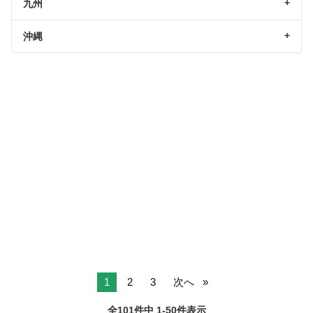
九州
沖縄
1
2
3
次へ
全101件中 1-50件表示