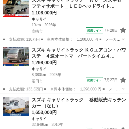
スズキ キャリイトラック ＫＣ＿スズキセー
ダンプ ■ 排気量： 660cc ■ ドア枚数： 2D ■ ミッション：
フティサポート＿ＬＥＤヘッドライト…
MT...
1,108,000円
キャリイ
10km
2026年
7月28日
提携サイト
高崎市
■ 支払総額: 118万円 ■ 車両本体価格： 1,108,000 円 ■ メーカー
名： スズキ ■ 車種名： キャリイトラック ■ グレード名：
群馬
高崎市
キャリイ
スズキ キャリイトラック ＫＣエアコン・パワ
ＫＣ＿スズキセーフティサポート＿ＬＥＤヘッドライト＿アイドリン
ステ ４速オートマ パートタイム４…
グストップ...
1,298,000円
キャリイ
8,380km
2025年
7月27日
提携サイト
沼田市
■ 支払総額: 133.3万円 ■ 車両本体価格： 1,298,000 円 ■ メーカ
ー名： スズキ ■ 車種名： キャリイトラック ■ グレード名：
群馬
沼田市
キャリイ
スズキ キャリイトラック 移動販売キッチン
ＫＣエアコン・パワステ ４速オートマ パートタイム４ＷＤ 前後
カー （なし）
ドライブ...
1,653,000円
キャリイ
32,649km
2010年