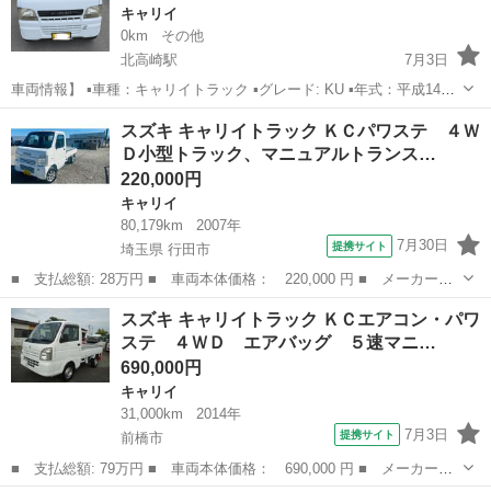
キャリイ
0km
その他
北高崎駅
7月3日
車両情報】 ▪車種：キャリイトラック ▪️グレード: KU ▪年式：平成14年
▪ 車検：令和10年4月 ▪走行距離: 156900万km ▪️ナビ, テレビ
群馬
高崎市
北高崎駅
キャリイ
キャリイトラック
スズキ キャリイトラック ＫＣパワステ ４Ｗ
Ｄ小型トラック、マニュアルトランス…
220,000円
キャリイ
80,179km
2007年
7月30日
提携サイト
埼玉県 行田市
■ 支払総額: 28万円 ■ 車両本体価格： 220,000 円 ■ メーカー
名： スズキ ■ 車種名： キャリイトラック ■ グレード名： Ｋ
埼玉
行田市
キャリイ
スズキ キャリイトラック ＫＣエアコン・パワ
Ｃパワステ ４ＷＤ小型トラック、マニュアルトランスミッション、
ステ ４ＷＤ エアバッグ ５速マニ…
アルミホイール、...
690,000円
キャリイ
31,000km
2014年
7月3日
提携サイト
前橋市
■ 支払総額: 79万円 ■ 車両本体価格： 690,000 円 ■ メーカー
名： スズキ ■ 車種名： キャリイトラック ■ グレード名： Ｋ