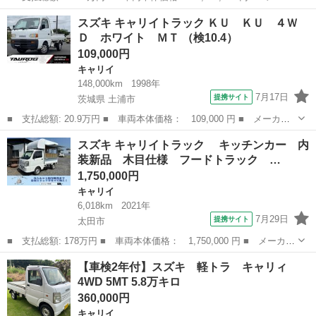
ー名： スズキ ■ 車種名： キャリイトラック ■ グレード名：
群馬
高崎市
キャリイ
スズキ キャリイトラック ＫＵ ＫＵ ４Ｗ
ＫＸ 登録届出済未使用車 衝突軽減ブレーキ アイドリングストッ
Ｄ ホワイト ＭＴ （検10.4）
プ コー...
109,000円
キャリイ
148,000km
1998年
7月17日
提携サイト
茨城県 土浦市
■ 支払総額: 20.9万円 ■ 車両本体価格： 109,000 円 ■ メーカー
名： スズキ ■ 車種名： キャリイトラック ■ グレード名： Ｋ
茨城
土浦市
キャリイ
スズキ キャリイトラック キッチンカー 内
Ｕ ＫＵ ４ＷＤ ホワイト ＭＴ ■ 排気量： 660cc ■ ドア枚
装新品 木目仕様 フードトラック …
数：...
1,750,000円
キャリイ
6,018km
2021年
7月29日
提携サイト
太田市
■ 支払総額: 178万円 ■ 車両本体価格： 1,750,000 円 ■ メーカー
名： スズキ ■ 車種名： キャリイトラック ■ グレード名：
群馬
太田市
キャリイ
【車検2年付】スズキ 軽トラ キャリィ
キッチンカー 内装新品 木目仕様 フードトラック カスタム 移
4WD 5MT 5.8万キロ
動販売車 ...
360,000円
キャリイ