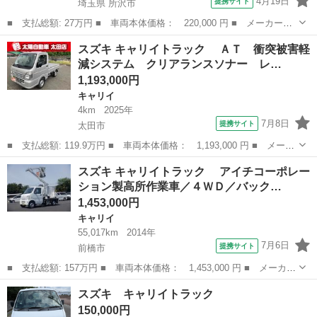
4月19日
提携サイト
埼玉県 所沢市
■ 支払総額: 27万円 ■ 車両本体価格： 220,000 円 ■ メーカー
名： スズキ ■ 車種名： キャリイトラック ■ グレード名： Ｋ
埼玉
所沢市
キャリイ
スズキ キャリイトラック ＡＴ 衝突被害軽
Ａ ■ 排気量： 660cc ■ ドア枚数： 2D ■ ミッション： MT5
減システム クリアランスソナー レ…
速...
1,193,000円
キャリイ
4km
2025年
7月8日
提携サイト
太田市
■ 支払総額: 119.9万円 ■ 車両本体価格： 1,193,000 円 ■ メーカ
ー名： スズキ ■ 車種名： キャリイトラック ■ グレード
群馬
太田市
キャリイ
スズキ キャリイトラック アイチコーポレー
名： ＡＴ 衝突被害軽減システム クリアランスソナー レーン
ション製高所作業車／４ＷＤ／バック…
アシスト オー...
1,453,000円
キャリイ
55,017km
2014年
7月6日
提携サイト
前橋市
■ 支払総額: 157万円 ■ 車両本体価格： 1,453,000 円 ■ メーカー
名： スズキ ■ 車種名： キャリイトラック ■ グレード名：
群馬
前橋市
キャリイ
スズキ キャリイトラック
アイチコーポレーション製高所作業車／４ＷＤ／バックカメラ ■ 排
150,000円
気量： ...