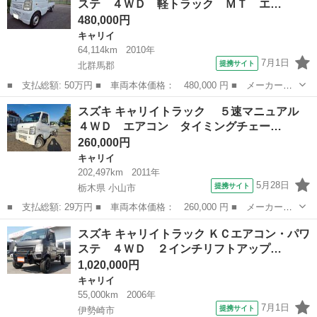
ステ ４ＷＤ 軽トラック ＭＴ エ…
レス フォグラン...
480,000円
キャリイ
64,114km
2010年
7月1日
提携サイト
北群馬郡
■ 支払総額: 50万円 ■ 車両本体価格： 480,000 円 ■ メーカー
名： スズキ ■ 車種名： キャリイトラック ■ グレード名： Ｋ
群馬
北群馬郡
キャリイ
スズキ キャリイトラック ５速マニュアル
Ｃエアコン・パワステ ４ＷＤ 軽トラック ＭＴ エアコン パワ
４ＷＤ エアコン タイミングチェー…
ーステアリング ...
260,000円
キャリイ
202,497km
2011年
5月28日
提携サイト
栃木県 小山市
■ 支払総額: 29万円 ■ 車両本体価格： 260,000 円 ■ メーカー
名： スズキ ■ 車種名： キャリイトラック ■ グレード名：
栃木
小山市
キャリイ
スズキ キャリイトラック ＫＣエアコン・パワ
５速マニュアル ４ＷＤ エアコン タイミングチェーン式 ■ 排気
ステ ４ＷＤ ２インチリフトアップ…
量： 660c...
1,020,000円
キャリイ
55,000km
2006年
7月1日
提携サイト
伊勢崎市