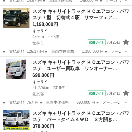
■ 支払総額: 24.9万円 ■ 車両本体価格： 149,000 円 ■ メーカー
名： スズキ ■ 車種名： キャリイトラック ■ グレード名：
茨城
土浦市
キャリイ
スズキ キャリイトラック ＫＣエアコン・パワ
６６０ ＫＵ ３方開 ４ＭＴ・３方開・ラジオ 社外アルミホイー
ステ７型 切替式４駆 サマーフェア…
ル（ホワイト...
1,198,000円
キャリイ
450km
2025年
7月25日
提携サイト
館林市
■ 支払総額: 126.1万円 ■ 車両本体価格： 1,198,000 円 ■ メーカ
ー名： スズキ ■ 車種名： キャリイトラック ■ グレード名：
群馬
館林市
キャリイ
スズキ キャリイトラック ＫＣエアコン・パワ
ＫＣエアコン・パワステ７型 切替式４駆 サマーフェア 弊社元社
ステ ユーザー買取車 ワンオーナー…
用車 ス...
690,000円
キャリイ
21,275km
2019年
7月24日
提携サイト
邑楽郡
■ 支払総額: 76万円 ■ 車両本体価格： 690,000 円 ■ メーカー
名： スズキ ■ 車種名： キャリイトラック ■ グレード名： Ｋ
群馬
邑楽郡
キャリイ
スズキ キャリイトラック ＫＣエアコン・パワ
Ｃエアコン・パワステ ユーザー買取車 ワンオーナー ４ＷＤ ５
ステ パートタイム４ＷＤ ３方開き…
ミッション ダブ...
378,000円