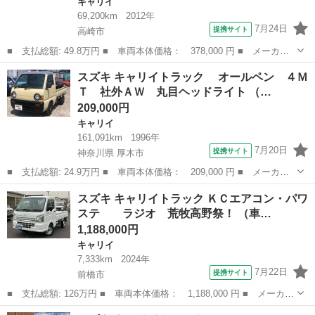
キャリイ
69,200km
2012年
7月24日
提携サイト
高崎市
■ 支払総額: 49.8万円 ■ 車両本体価格： 378,000 円 ■ メーカー
名： スズキ ■ 車種名： キャリイトラック ■ グレード名： Ｋ
群馬
高崎市
キャリイ
スズキ キャリイトラック オールペン ４Ｍ
Ｃエアコン・パワステ パートタイム４ＷＤ ３方開き ＥＴＣ ■
Ｔ 社外ＡＷ 丸目ヘッドライト （…
排気量： ...
209,000円
キャリイ
161,091km
1996年
7月20日
提携サイト
神奈川県 厚木市
■ 支払総額: 24.9万円 ■ 車両本体価格： 209,000 円 ■ メーカー
名： スズキ ■ 車種名： キャリイトラック ■ グレード名：
神奈川
厚木市
キャリイ
スズキ キャリイトラック ＫＣエアコン・パワ
オールペン ４ＭＴ 社外ＡＷ 丸目ヘッドライト ■ 排気量：
ステ ラジオ 荒牧高野祭！ （車…
660cc ...
1,188,000円
キャリイ
7,333km
2024年
7月22日
提携サイト
前橋市
■ 支払総額: 126万円 ■ 車両本体価格： 1,188,000 円 ■ メーカー
名： スズキ ■ 車種名： キャリイトラック ■ グレード名： Ｋ
群馬
前橋市
キャリイ