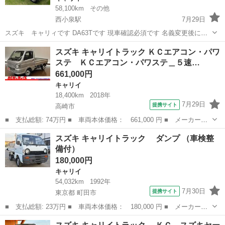
58,100km
その他
西小泉駅
7月29日
スズキ キャリィです DA63Tです 現車確認必須です 名義変更後にお
引き渡しになります
群馬
邑楽郡
西小泉駅
キャリイ
スズキ キャリイトラック ＫＣエアコン・パワ
ステ ＫＣエアコン・パワステ＿５速…
661,000円
キャリイ
18,400km
2018年
7月29日
提携サイト
高崎市
■ 支払総額: 74万円 ■ 車両本体価格： 661,000 円 ■ メーカー
名： スズキ ■ 車種名： キャリイトラック ■ グレード名： Ｋ
群馬
高崎市
キャリイ
スズキ キャリイトラック ダンプ （車検整
Ｃエアコン・パワステ ＫＣエアコン・パワステ＿５速マニュアル
備付）
■ 排気量： 6...
180,000円
キャリイ
54,032km
1992年
7月30日
提携サイト
東京都 町田市
■ 支払総額: 23万円 ■ 車両本体価格： 180,000 円 ■ メーカー
名： スズキ ■ 車種名： キャリイトラック ■ グレード名：
東京
町田市
キャリイ