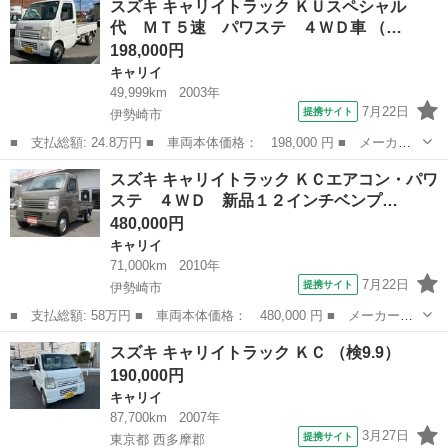
スズキ キャリイトラック ＫＵスペシャル
Ｃエアコン・パワステ ラジオ 荒牧高野祭！ ■ 排気量： 660cc
代 ＭＴ５速 パワステ ４ＷＤ車 （…
...
198,000円
キャリイ
49,999km
2003年
7月22日
提携サイト
伊勢崎市
■ 支払総額: 24.8万円 ■ 車両本体価格： 198,000 円 ■ メーカー
名： スズキ ■ 車種名： キャリイトラック ■ グレード名： Ｋ
群馬
伊勢崎市
キャリイ
スズキ キャリイトラック ＫＣエアコン・パワ
Ｕスペシャル 代 ＭＴ５速 パワステ ４ＷＤ車 ■ 排気量：
ステ ４ＷＤ 新品１２インチベンプ…
660cc ...
480,000円
キャリイ
71,000km
2010年
7月22日
提携サイト
伊勢崎市
■ 支払総額: 58万円 ■ 車両本体価格： 480,000 円 ■ メーカー
名： スズキ ■ 車種名： キャリイトラック ■ グレード名： Ｋ
群馬
伊勢崎市
キャリイ
スズキ キャリイトラック ＫＣ （検9.9）
Ｃエアコン・パワステ ４ＷＤ 新品１２インチベンプラホイールキ
190,000円
ャップ アッシュ...
キャリイ
87,700km
2007年
3月27日
提携サイト
東京都 西多摩郡