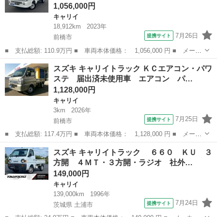
1,056,000円
キャリイ
18,912km
2023年
7月26日
提携サイト
前橋市
■ 支払総額: 110.9万円 ■ 車両本体価格： 1,056,000 円 ■ メーカ
ー名： スズキ ■ 車種名： キャリイトラック ■ グレード名：
群馬
前橋市
キャリイ
スズキ キャリイトラック ＫＣエアコン・パワ
ＫＸ ６型 ５ＭＴ ＥＴＣ 荒牧高野祭！ ■ 排気量： 660cc ■...
ステ 届出済未使用車 エアコン パ…
1,128,000円
キャリイ
3km
2026年
7月25日
提携サイト
前橋市
■ 支払総額: 117.4万円 ■ 車両本体価格： 1,128,000 円 ■ メーカ
ー名： スズキ ■ 車種名： キャリイトラック ■ グレード名：
群馬
前橋市
キャリイ
スズキ キャリイトラック ６６０ ＫＵ ３
ＫＣエアコン・パワステ 届出済未使用車 エアコン パワステ パ
方開 ４ＭＴ・３方開・ラジオ 社外…
ワーウイ...
149,000円
キャリイ
139,000km
1996年
7月24日
提携サイト
茨城県 土浦市