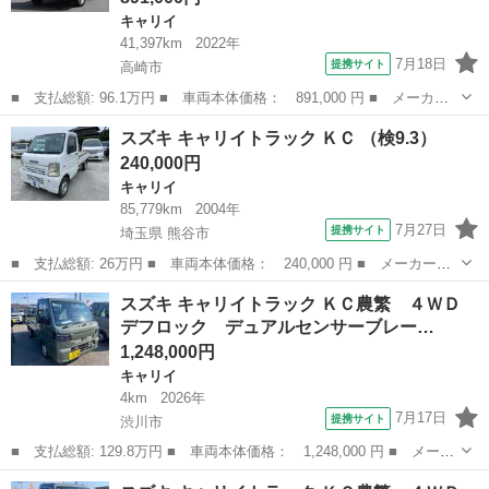
キャリイ
41,397km
2022年
7月18日
提携サイト
高崎市
■ 支払総額: 96.1万円 ■ 車両本体価格： 891,000 円 ■ メーカー
名： スズキ ■ 車種名： キャリイトラック ■ グレード名： Ｋ
群馬
高崎市
キャリイ
スズキ キャリイトラック ＫＣ （検9.3）
Ｘ デュアルカメラブレーキ ワンオーナー ４ＷＤ ５速マニュア
240,000円
ル キーレス...
キャリイ
85,779km
2004年
7月27日
提携サイト
埼玉県 熊谷市
■ 支払総額: 26万円 ■ 車両本体価格： 240,000 円 ■ メーカー
名： スズキ ■ 車種名： キャリイトラック ■ グレード名： Ｋ
埼玉
熊谷市
キャリイ
スズキ キャリイトラック ＫＣ農繁 ４ＷＤ
Ｃ ■ 排気量： 660cc ■ ドア枚数： 2D ■ ミッション： MT5
デフロック デュアルセンサーブレー…
速...
1,248,000円
キャリイ
4km
2026年
7月17日
提携サイト
渋川市
■ 支払総額: 129.8万円 ■ 車両本体価格： 1,248,000 円 ■ メーカ
ー名： スズキ ■ 車種名： キャリイトラック ■ グレード名：
群馬
渋川市
キャリイ