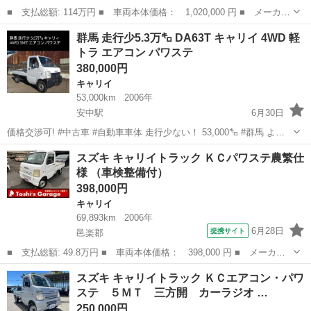
■ 支払総額: 114万円 ■ 車両本体価格： 1,020,000 円 ■ メーカー
名： スズキ ■ 車種名： キャリイトラック ■ グレード名： Ｋ
群馬
伊勢崎市
キャリイ
群馬 走行少5.3万㌔ DA63T キャリイ 4WD 軽
Ｃエアコン・パワステ ４ＷＤ ２インチリフトアップ １４インチ
トラ エアコン パワステ
アルミホイ...
380,000円
キャリイ
53,000km
2006年
安中駅
6月30日
価格交渉可! #中古車 #自動車車体 走行少ない！ 53,000㌔ #群馬 より
出品しております！ #軽トラック #軽トラ #4WD #四駆 #マニュアル #
群馬
安中市
安中駅
キャリイ
軽トラ
スズキ キャリイトラック ＫＣパワステ農繁仕
エアコン #パワステ #スタッドレスタイヤ #チッピ...
様 （車検整備付）
398,000円
キャリイ
69,893km
2006年
6月28日
提携サイト
邑楽郡
■ 支払総額: 49.8万円 ■ 車両本体価格： 398,000 円 ■ メーカー
名： スズキ ■ 車種名： キャリイトラック ■ グレード名： Ｋ
群馬
邑楽郡
キャリイ
スズキ キャリイトラック ＫＣエアコン・パワ
Ｃパワステ農繁仕様 ■ 排気量： 660cc ■ ドア枚数： 2D ■ ミ...
ステ ５ＭＴ 三方開 カーラジオ …
250,000円