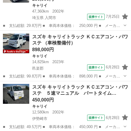
キャリイ
47,360km
2002年
7月25日
提携サイト
埼玉県 入間市
■ 支払総額: 29.8万円 ■ 車両本体価格： 250,000 円 ■ メーカー
名： スズキ ■ 車種名： キャリイトラック ■ グレード名： Ｋ
埼玉
入間市
キャリイ
スズキ キャリイトラック ＫＣエアコン・パワ
Ｃエアコン・パワステ ５ＭＴ 三方開 カーラジオ ■ 排気量：
ステ （車検整備付）
660cc...
898,000円
キャリイ
14,825km
2023年
6月28日
提携サイト
邑楽郡
■ 支払総額: 99.8万円 ■ 車両本体価格： 898,000 円 ■ メーカー
名： スズキ ■ 車種名： キャリイトラック ■ グレード名： Ｋ
群馬
邑楽郡
キャリイ
スズキ キャリイトラック ＫＣエアコン・パワ
Ｃエアコン・パワステ ■ 排気量： 660cc ■ ドア枚数： 2D ■ ...
ステ ５速マニュアル パートタイム…
450,000円
キャリイ
12,580km
2002年
6月28日
提携サイト
伊勢崎市
■ 支払総額: 49.5万円 ■ 車両本体価格： 450,000 円 ■ メーカー