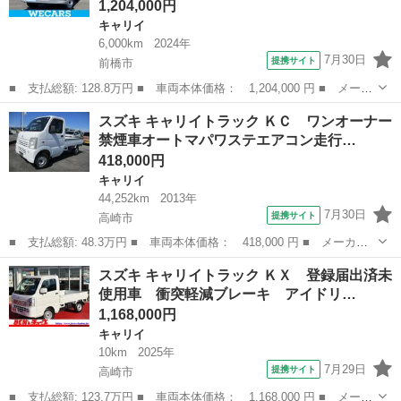
1,204,000円
キャリイ
6,000km
2024年
7月30日
提携サイト
前橋市
■ 支払総額: 128.8万円 ■ 車両本体価格： 1,204,000 円 ■ メーカ
ー名： スズキ ■ 車種名： キャリイトラック ■ グレード名：
群馬
前橋市
キャリイ
スズキ キャリイトラック ＫＣ ワンオーナー
４ＷＤノウハンスペシャル ドライブレコーダー 社外／エアバッ
禁煙車オートマパワステエアコン走行…
グ 運転席...
418,000円
キャリイ
44,252km
2013年
7月30日
提携サイト
高崎市
■ 支払総額: 48.3万円 ■ 車両本体価格： 418,000 円 ■ メーカー
名： スズキ ■ 車種名： キャリイトラック ■ グレード名： Ｋ
群馬
高崎市
キャリイ
スズキ キャリイトラック ＫＸ 登録届出済未
Ｃ ワンオーナー禁煙車オートマパワステエアコン走行４４２５２Ｋ
使用車 衝突軽減ブレーキ アイドリ…
Ｍ ■ 排気...
1,168,000円
キャリイ
10km
2025年
7月29日
提携サイト
高崎市
■ 支払総額: 123.7万円 ■ 車両本体価格： 1,168,000 円 ■ メーカ