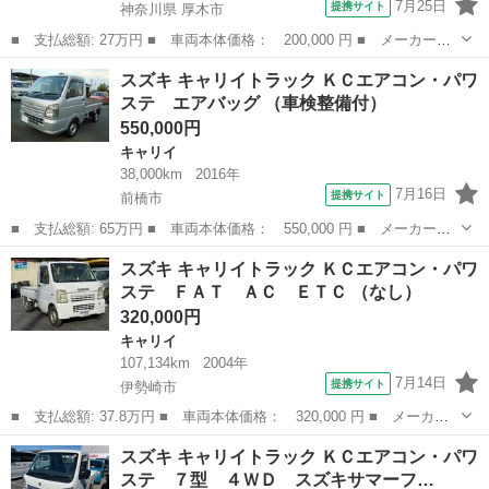
7月25日
提携サイト
神奈川県 厚木市
■ 支払総額: 27万円 ■ 車両本体価格： 200,000 円 ■ メーカー
名： スズキ ■ 車種名： キャリイトラック ■ グレード名： Ｋ
神奈川
厚木市
キャリイ
スズキ キャリイトラック ＫＣエアコン・パワ
Ｃエアコン・パワステ エアコン、パワーステイ。タイミングチェー
ステ エアバッグ （車検整備付）
ン。 ■ 排気量...
550,000円
キャリイ
38,000km
2016年
7月16日
提携サイト
前橋市
■ 支払総額: 65万円 ■ 車両本体価格： 550,000 円 ■ メーカー
名： スズキ ■ 車種名： キャリイトラック ■ グレード名： Ｋ
群馬
前橋市
キャリイ
スズキ キャリイトラック ＫＣエアコン・パワ
Ｃエアコン・パワステ エアバッグ ■ 排気量： 660cc ■ ドア枚
ステ ＦＡＴ ＡＣ ＥＴＣ （なし）
数： 2...
320,000円
キャリイ
107,134km
2004年
7月14日
提携サイト
伊勢崎市
■ 支払総額: 37.8万円 ■ 車両本体価格： 320,000 円 ■ メーカー
名： スズキ ■ 車種名： キャリイトラック ■ グレード名： Ｋ
群馬
伊勢崎市
キャリイ
スズキ キャリイトラック ＫＣエアコン・パワ
Ｃエアコン・パワステ ＦＡＴ ＡＣ ＥＴＣ ■ 排気量： 660cc
ステ ７型 ４ＷＤ スズキサマーフ…
■ ...