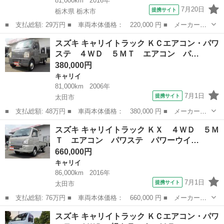
81,000km
2016年
7月20日
提携サイト
栃木県 栃木市
■ 支払総額: 29万円 ■ 車両本体価格： 220,000 円 ■ メーカー
名： スズキ ■ 車種名： キャリイトラック ■ グレード名：
栃木
栃木市
キャリイ
スズキ キャリイトラック ＫＣエアコン・パワ
４ＷＤ 軽トラック ＭＴ ■ 排気量： 660cc ■ ドア枚数： 2D
ステ ４ＷＤ ５ＭＴ エアコン パ…
■ ...
380,000円
キャリイ
81,000km
2006年
7月1日
提携サイト
太田市
■ 支払総額: 48万円 ■ 車両本体価格： 380,000 円 ■ メーカー
名： スズキ ■ 車種名： キャリイトラック ■ グレード名： Ｋ
群馬
太田市
キャリイ
スズキ キャリイトラック ＫＸ ４ＷＤ ５Ｍ
Ｃエアコン・パワステ ４ＷＤ ５ＭＴ エアコン パワステ 新品
Ｔ エアコン パワステ パワーウイ…
１２インチベンプ...
660,000円
キャリイ
86,000km
2016年
7月1日
提携サイト
太田市
■ 支払総額: 76万円 ■ 車両本体価格： 660,000 円 ■ メーカー
名： スズキ ■ 車種名： キャリイトラック ■ グレード名： Ｋ
群馬
太田市
キャリイ
スズキ キャリイトラック ＫＣエアコン・パワ
Ｘ ４ＷＤ ５ＭＴ エアコン パワステ パワーウインドウ キー