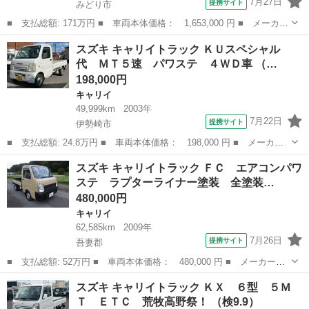
7月27日
提携サイト
みどり市
■ 支払総額: 171万円 ■ 車両本体価格： 1,653,000 円 ■ メーカー
名： スズキ ■ 車種名： キャリイトラック ■ グレード名：
群馬
みどり市
キャリイ
スズキ キャリイトラック ＫＵスペシャル
移動販売キッチンカー ■ 排気量： 660cc ■ ドア枚数： 2D ■...
代 ＭＴ５速 パワステ ４ＷＤ車 （…
198,000円
キャリイ
49,999km
2003年
7月22日
提携サイト
伊勢崎市
■ 支払総額: 24.8万円 ■ 車両本体価格： 198,000 円 ■ メーカー
名： スズキ ■ 車種名： キャリイトラック ■ グレード名： Ｋ
群馬
伊勢崎市
キャリイ
スズキ キャリイトラック ＦＣ エアコンパワ
Ｕスペシャル 代 ＭＴ５速 パワステ ４ＷＤ車 ■ 排気量：
ステ ラプターライナー塗装 全塗装…
660cc ...
480,000円
キャリイ
62,585km
2009年
7月26日
提携サイト
吾妻郡
■ 支払総額: 52万円 ■ 車両本体価格： 480,000 円 ■ メーカー
名： スズキ ■ 車種名： キャリイトラック ■ グレード名： Ｆ
群馬
吾妻郡
キャリイ
スズキ キャリイトラック ＫＸ ６型 ５Ｍ
Ｃ エアコンパワステ ラプターライナー塗装 全塗装 つや消し
Ｔ ＥＴＣ 荒牧高野祭！ （検9.9）
４ＷＤ ５速マニ...