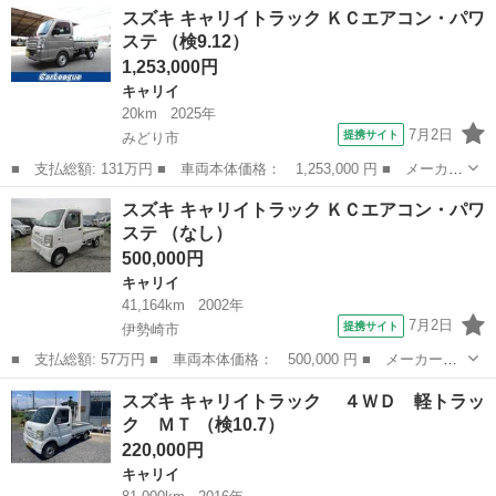
群馬
前橋市
キャリイ
スズキ キャリイトラック ＫＣエアコン・パワ
Ｃエアコン・パワステ ４ＷＤ エアバッグ ５速マニュアル ■ 排
ステ （検9.12）
気量： 660...
1,253,000円
キャリイ
20km
2025年
7月2日
提携サイト
みどり市
■ 支払総額: 131万円 ■ 車両本体価格： 1,253,000 円 ■ メーカー
名： スズキ ■ 車種名： キャリイトラック ■ グレード名： Ｋ
群馬
みどり市
キャリイ
スズキ キャリイトラック ＫＣエアコン・パワ
Ｃエアコン・パワステ ■ 排気量： 660cc ■ ドア枚数： 2D ■...
ステ （なし）
500,000円
キャリイ
41,164km
2002年
7月2日
提携サイト
伊勢崎市
■ 支払総額: 57万円 ■ 車両本体価格： 500,000 円 ■ メーカー
名： スズキ ■ 車種名： キャリイトラック ■ グレード名： Ｋ
群馬
伊勢崎市
キャリイ
スズキ キャリイトラック ４ＷＤ 軽トラッ
Ｃエアコン・パワステ ■ 排気量： 660cc ■ ドア枚数： 2D ■ ミ
ク ＭＴ （検10.7）
ッ...
220,000円
キャリイ