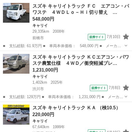
名： スズキ ■ 車種名： キャリイトラック ■ グレード名： パ
群馬
渋川市
キャリイ
スズキ キャリイトラック ＦＣ エアコン・パ
ネルバン 保冷車 両側スライド 後観音ドアー 三か所鍵付き ■
ワステ ４ＷＤＬｏ－Ｈｉ切り替え …
排気量： 66...
548,000円
キャリイ
29,335km
2008年
7月10日
提携サイト
前橋市
■ 支払総額: 61.9万円 ■ 車両本体価格： 548,000 円 ■ メーカー
名： スズキ ■ 車種名： キャリイトラック ■ グレード名： Ｆ
群馬
前橋市
キャリイ
スズキ キャリイトラック ＫＣエアコン・パワ
Ｃ エアコン・パワステ ４ＷＤＬｏ－Ｈｉ切り替え ５速フロア
ステ農繁仕様 ４ＷＤ／衝突軽減ブレ…
三方開 エア...
1,231,000円
キャリイ
1,402km
2025年
7月8日
提携サイト
渋川市
■ 支払総額: 129万円 ■ 車両本体価格： 1,231,000 円 ■ メーカー
名： スズキ ■ 車種名： キャリイトラック ■ グレード名： Ｋ
群馬
渋川市
キャリイ
スズキ キャリイトラック ＫＡ （検10.5）
Ｃエアコン・パワステ農繁仕様 ４ＷＤ／衝突軽減ブレーキ／横滑り
220,000円
防止／アイ...
キャリイ
67,640km
1999年