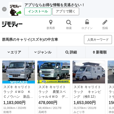
アプリならお得な情報を見逃さない！
インストール
アプリで開く
群馬県
検索
ログイン
投稿
群馬県のキャリイ(スズキ)の中古車
人気キーワード
エリア
ジャンル
詳細
新着順
スズキ キャリイト
スズキ キャリイト
スズキ キャリイト
ス
ラック ４ＷＤ Ｋ
ラック 農繁スペ
ラック キャンピ
ラ
Ｃノウハン 新品タ
シャル４ＷＤ デフ
ング （検8.12）
トゲ
イヤ／保証書／純
ロック （なし）
1,183,000円
478,000円
1,653,000円
15
正 ＳＤナビ／衝突
11,000km / 2024年
68,400km / 2017年
31,570km / 2011年
11,
安全装置／車線逸脱
前橋市
高崎市
みどり市
神奈