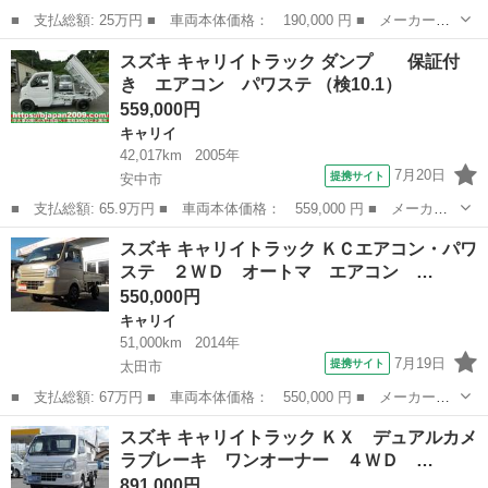
■ 支払総額: 25万円 ■ 車両本体価格： 190,000 円 ■ メーカー
名： スズキ ■ 車種名： キャリイトラック ■ グレード名： Ｋ
東京
西多摩郡
キャリイ
スズキ キャリイトラック ダンプ 保証付
Ｃ ■ 排気量： 660cc ■ ドア枚数： 2D ■ ミッション： MT5
き エアコン パワステ （検10.1）
速...
559,000円
キャリイ
42,017km
2005年
7月20日
提携サイト
安中市
■ 支払総額: 65.9万円 ■ 車両本体価格： 559,000 円 ■ メーカー
名： スズキ ■ 車種名： キャリイトラック ■ グレード名： ダ
群馬
安中市
キャリイ
スズキ キャリイトラック ＫＣエアコン・パワ
ンプ 保証付き エアコン パワステ ■ 排気量： 660cc ■ ドア
ステ ２ＷＤ オートマ エアコン …
枚...
550,000円
キャリイ
51,000km
2014年
7月19日
提携サイト
太田市
■ 支払総額: 67万円 ■ 車両本体価格： 550,000 円 ■ メーカー
名： スズキ ■ 車種名： キャリイトラック ■ グレード名： Ｋ
群馬
太田市
キャリイ
スズキ キャリイトラック ＫＸ デュアルカメ
Ｃエアコン・パワステ ２ＷＤ オートマ エアコン パワステ ２
ラブレーキ ワンオーナー ４ＷＤ …
インチリフトアッ...
891,000円