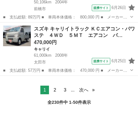
50,106km
2004年
6月26日
提携サイト
前橋市
■ 支払総額: 89万円 ■ 車両本体価格： 800,000 円 ■ メーカー
名： スズキ ■ 車種名： キャリイトラック ■ グレード名： Ｋ
群馬
前橋市
キャリイ
スズキ キャリイトラック ＫＣエアコン・パワ
Ｃ ■ 排気量： 660cc ■ ドア枚数： 2D ■ ミッション： MT ■...
ステ ４ＷＤ ５ＭＴ エアコン パ…
470,000円
キャリイ
61,000km
2008年
6月25日
提携サイト
太田市
■ 支払総額: 57万円 ■ 車両本体価格： 470,000 円 ■ メーカー
名： スズキ ■ 車種名： キャリイトラック ■ グレード名： Ｋ
群馬
太田市
キャリイ
Ｃエアコン・パワステ ４ＷＤ ５ＭＴ エアコン パワステ 新品
１２インチベンプ...
1
2
3
...
次へ
全230件中 1-50件表示