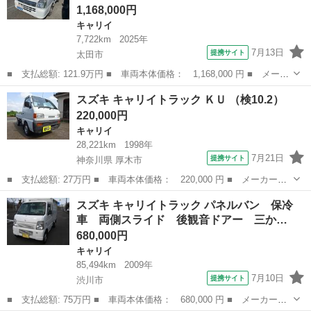
1,168,000円
キャリイ
7,722km
2025年
7月13日
提携サイト
太田市
■ 支払総額: 121.9万円 ■ 車両本体価格： 1,168,000 円 ■ メーカ
ー名： スズキ ■ 車種名： キャリイトラック ■ グレード名：
群馬
太田市
キャリイ
スズキ キャリイトラック ＫＵ （検10.2）
ＫＣエアコン・パワステ ７型 ４ＷＤ スズキサマーフェス ■ 排
220,000円
気量：...
キャリイ
28,221km
1998年
7月21日
提携サイト
神奈川県 厚木市
■ 支払総額: 27万円 ■ 車両本体価格： 220,000 円 ■ メーカー
名： スズキ ■ 車種名： キャリイトラック ■ グレード名： Ｋ
神奈川
厚木市
キャリイ
スズキ キャリイトラック パネルバン 保冷
Ｕ ■ 排気量： 660cc ■ ドア枚数： 2D ■ ミッション： MT4
車 両側スライド 後観音ドアー 三か…
速...
680,000円
キャリイ
85,494km
2009年
7月10日
提携サイト
渋川市
■ 支払総額: 75万円 ■ 車両本体価格： 680,000 円 ■ メーカー