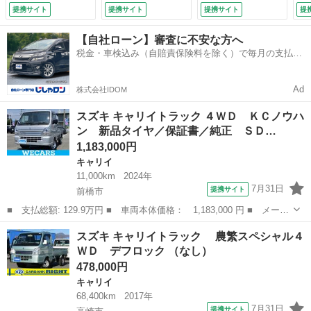
防止支援システム／
提携サイト
提携サイト
提携サイト
提
ヘッドランプ ＬＥ
Ｄ／Ｂｌｕｅｔｏｏ
【自社ローン】審査に不安な方へ
ｔｈ接続／ＥＴＣ／
税金・車検込み（自賠責保険料を除く）で毎月の支払額
ＥＢＤ付ＡＢＳ／横
は一定の自社ローン🚗
滑り防止装置／アイ
ドリングストップ／
Ad
株式会社IDOM
フルセグＴＶ （車
検整備付）
スズキ キャリイトラック ４ＷＤ ＫＣノウハ
ン 新品タイヤ／保証書／純正 ＳＤ…
1,183,000円
キャリイ
11,000km
2024年
7月31日
提携サイト
前橋市
■ 支払総額: 129.9万円 ■ 車両本体価格： 1,183,000 円 ■ メーカ
ー名： スズキ ■ 車種名： キャリイトラック ■ グレード名：
群馬
前橋市
キャリイ
スズキ キャリイトラック 農繁スペシャル４
４ＷＤ ＫＣノウハン 新品タイヤ／保証書／純正 ＳＤナビ／衝突
ＷＤ デフロック （なし）
安全装置...
478,000円
キャリイ
68,400km
2017年
7月31日
提携サイト