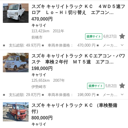
名： スズキ ■ 車種名： キャリイトラック ■ グレード名： Ｋ
群馬
伊勢崎市
キャリイ
スズキ キャリイトラック ＫＣ ４ＷＤ５速フ
Ｃエアコン・パワステ ５速マニュアル パートタイム４ＷＤ 高低
ロア Ｌｏ－Ｈｉ切り替え エアコン…
二段切替式 ...
470,000円
キャリイ
113,421km
2011年
6月27日
提携サイト
前橋市
■ 支払総額: 49.9万円 ■ 車両本体価格： 470,000 円 ■ メーカー
名： スズキ ■ 車種名： キャリイトラック ■ グレード名： Ｋ
群馬
前橋市
キャリイ
スズキ キャリイトラック ＫＣエアコン・パワ
Ｃ ４ＷＤ５速フロア Ｌｏ－Ｈｉ切り替え エアコン・パワステ
ステ 車検２年付 ＭＴ５速 エアコ…
三方開 切替...
198,000円
キャリイ
125,651km
2007年
5月2日
提携サイト
伊勢崎市
■ 支払総額: 29.8万円 ■ 車両本体価格： 198,000 円 ■ メーカー
名： スズキ ■ 車種名： キャリイトラック ■ グレード名： Ｋ
群馬
伊勢崎市
キャリイ
スズキ キャリイトラック ＫＣ （車検整備
Ｃエアコン・パワステ 車検２年付 ＭＴ５速 エアコン ＰＳ エ
付）
アコン付き ...
800,000円
キャリイ