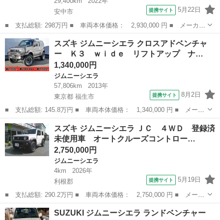
29,400km
2022年
5月22日
提携サイト
安中市
■ 支払総額: 298万円 ■ 車両本体価格： 2,930,000 円 ■ メーカー
名： スズキ ■ 車種名： ジムニーシエラ ■ グレード名： Ｊ
群馬
安中市
ジムニーシエラ
スズキ ジムニーシエラ クロスアドベンチャ
Ｌ 買取直販車両 ■ 排気量： 1500cc ■ ドア枚数： 3D ■ ミ...
ー Ｋ３ ｗｉｄｅ リフトアップ ナ…
1,340,000円
ジムニーシエラ
57,806km
2013年
8月2日
提携サイト
東京都 福生市
■ 支払総額: 145.8万円 ■ 車両本体価格： 1,340,000 円 ■ メーカ
ー名： スズキ ■ 車種名： ジムニーシエラ ■ グレード名： ク
東京
福生市
ジムニーシエラ
スズキ ジムニーシエラ ＪＣ ４ＷＤ 登録済
ロスアドベンチャー Ｋ３ ｗｉｄｅ リフトアップ ナビ ■ 排気
未使用車 オートクルーズコントロー…
量： ...
2,750,000円
ジムニーシエラ
4km
2026年
5月19日
提携サイト
利根郡
■ 支払総額: 290.2万円 ■ 車両本体価格： 2,750,000 円 ■ メーカ
ー名： スズキ ■ 車種名： ジムニーシエラ ■ グレード名： Ｊ
群馬
利根郡
ジムニーシエラ
SUZUKI ジムニーシエラ ランドベンチャー
Ｃ ４ＷＤ 登録済未使用車 オートクルーズコントロール レーン