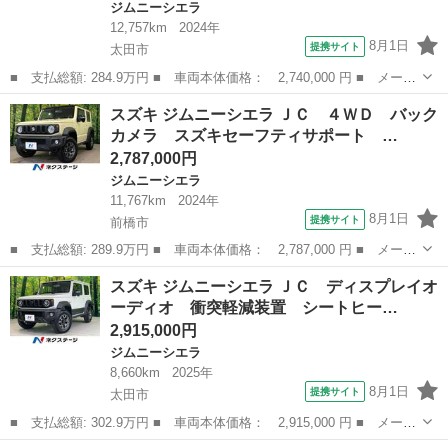
ジムニーシエラ
12,757km
2024年
8月1日
提携サイト
太田市
■ 支払総額: 284.9万円 ■ 車両本体価格： 2,740,000 円 ■ メーカ
ー名： スズキ ■ 車種名： ジムニーシエラ ■ グレード名： Ｊ
群馬
太田市
ジムニーシエラ
スズキ ジムニーシエラ ＪＣ ４ＷＤ バック
Ｃ 純正８型ナビ 衝突被害軽減システム シートヒーター クルー
カメラ スズキセーフティサポート …
ズコント...
2,787,000円
ジムニーシエラ
11,767km
2024年
8月1日
提携サイト
前橋市
■ 支払総額: 289.9万円 ■ 車両本体価格： 2,787,000 円 ■ メーカ
ー名： スズキ ■ 車種名： ジムニーシエラ ■ グレード名： Ｊ
群馬
前橋市
ジムニーシエラ
スズキ ジムニーシエラ ＪＣ ディスプレイオ
Ｃ ４ＷＤ バックカメラ スズキセーフティサポート 禁煙車 寒
ーディオ 衝突軽減装置 シートヒー…
冷地仕様...
2,915,000円
ジムニーシエラ
8,660km
2025年
8月1日
提携サイト
太田市
■ 支払総額: 302.9万円 ■ 車両本体価格： 2,915,000 円 ■ メーカ
ー名： スズキ ■ 車種名： ジムニーシエラ ■ グレード名： Ｊ