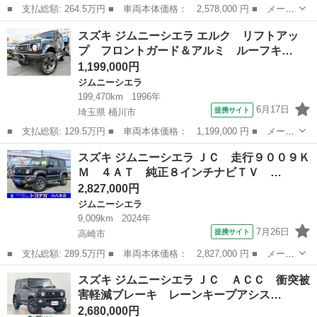
■ 支払総額: 264.5万円 ■ 車両本体価格： 2,578,000 円 ■ メーカ
ー名： スズキ ■ 車種名： ジムニーシエラ ■ グレード名： Ｊ
群馬
太田市
ジムニーシエラ
スズキ ジムニーシエラ エルク リフトアッ
Ｌ パートタイム４ＷＤ セーフティサポート ディスプレイオーデ
プ フロントガード＆アルミ ルーフキ…
ィオ バ...
1,199,000円
ジムニーシエラ
199,470km
1996年
6月17日
提携サイト
埼玉県 桶川市
■ 支払総額: 129.5万円 ■ 車両本体価格： 1,199,000 円 ■ メーカ
ー名： スズキ ■ 車種名： ジムニーシエラ ■ グレード名： エ
埼玉
桶川市
ジムニーシエラ
スズキ ジムニーシエラ ＪＣ 走行９００９Ｋ
ルク リフトアップ フロントガード＆アルミ ルーフキャリア付
Ｍ ４ＡＴ 純正８インチナビＴＶ …
■ 排気...
2,827,000円
ジムニーシエラ
9,009km
2024年
7月26日
提携サイト
高崎市
■ 支払総額: 289.5万円 ■ 車両本体価格： 2,827,000 円 ■ メーカ
ー名： スズキ ■ 車種名： ジムニーシエラ ■ グレード名： Ｊ
群馬
高崎市
ジムニーシエラ
スズキ ジムニーシエラ ＪＣ ＡＣＣ 衝突被
Ｃ 走行９００９ＫＭ ４ＡＴ 純正８インチナビＴＶ ブルートゥ
害軽減ブレーキ レーンキープアシス…
ース接続...
2,680,000円