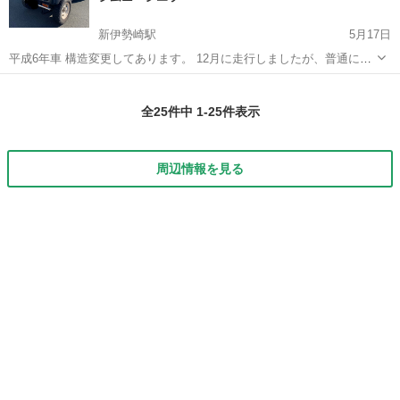
新伊勢崎駅
5月17日
平成6年車 構造変更してあります。 12月に走行しましたが、普通に走
りました。 走行距離はメーター交換している為不明です。 譲り受け
群馬
伊勢崎市
新伊勢崎駅
ジムニーシエラ
エルク
て、殆ど乗らずに車検が切れてしまいました。 ナンバー切ってないの
全25件中 1-25件表示
で、色々楽だと思います。 税...
周辺情報を見る