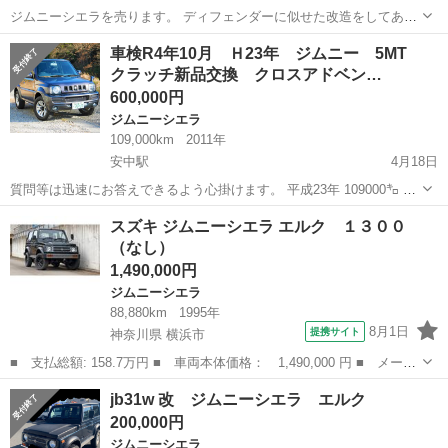
ジムニーシエラを売ります。 ディフェンダーに似せた改造をしてあり
ます。 他の人と違う車が乗りたい方、自分らしい車を乗りたい方にお
群馬
高崎市
高崎駅
ジムニーシエラ
ミッション
車検R4年10月 Ｈ23年 ジムニー 5MT
すすめです。 車名:ジムニーシエラ グレード:1.5JLセーフティサポート
クラッチ新品交換 クロスアドベン…
車 カラー:ブルー...
600,000円
ジムニーシエラ
109,000km
2011年
安中駅
4月18日
質問等は迅速にお答えできるよう心掛けます。 平成23年 109000㌔ 4
ＷＤ ！！ お気軽に質問や現車確認のお問い合わせください。 ご連絡
群馬
安中市
安中駅
ジムニーシエラ
自動車
スズキ ジムニーシエラ エルク １３００
お待ちしております
（なし）
1,490,000円
ジムニーシエラ
88,880km
1995年
8月1日
提携サイト
神奈川県 横浜市
■ 支払総額: 158.7万円 ■ 車両本体価格： 1,490,000 円 ■ メーカ
ー名： スズキ ■ 車種名： ジムニーシエラ ■ グレード名： エ
神奈川
横浜市
ジムニーシエラ
jb31w 改 ジムニーシエラ エルク
ルク １３００ ■ 排気量： 1300cc ■ ドア枚数： 3D ■ ...
200,000円
ジムニーシエラ