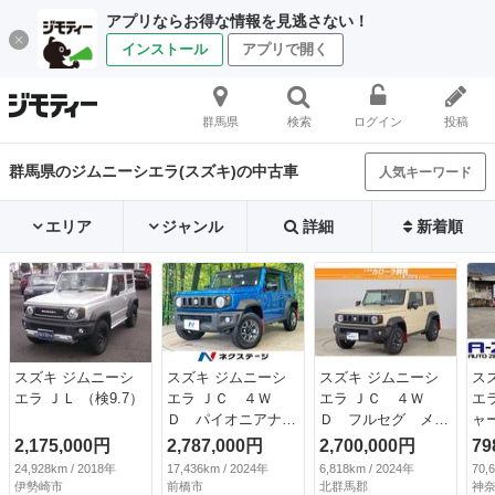
アプリならお得な情報を見逃さない！
インストール
アプリで開く
群馬県
検索
ログイン
投稿
群馬県のジムニーシエラ(スズキ)の中古車
人気キーワード
エリア
ジャンル
詳細
新着順
スズキ ジムニーシ
スズキ ジムニーシ
スズキ ジムニーシ
ス
エラ ＪＬ （検9.7）
エラ ＪＣ ４Ｗ
エラ ＪＣ ４Ｗ
エ
Ｄ パイオニアナ
Ｄ フルセグ メモ
ャ
ビ バックカメラ
リーナビ ＤＶＤ再
ャ
2,175,000円
2,787,000円
2,700,000円
79
スズキセーフティサ
生 ミュージックプ
ア
24,928km / 2018年
17,436km / 2024年
6,818km / 2024年
70,
ポート ２トーンカ
レイヤー接続可 バ
ォ
伊勢崎市
前橋市
北群馬郡
神奈