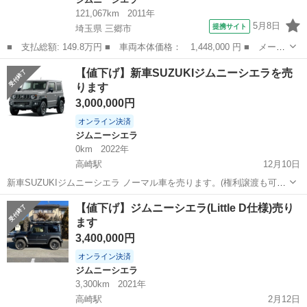
121,067km
2011年
5月8日
提携サイト
埼玉県 三郷市
■ 支払総額: 149.8万円 ■ 車両本体価格： 1,448,000 円 ■ メーカ
ー名： スズキ ■ 車種名： ジムニーシエラ ■ グレード名： ク
埼玉
三郷市
ジムニーシエラ
【値下げ】新車SUZUKIジムニーシエラを売
ロスアドベンチャー 公認３ナンバー ４インチリフトアップ ＢＦ
ります
グッドリ...
3,000,000円
オンライン決済
ジムニーシエラ
0km
2022年
高崎駅
12月10日
新車SUZUKIジムニーシエラ ノーマル車を売ります。(権利譲渡も可能
です。) 当初10ヶ月待ちでしたが、1年9ヶ月に納期が変更されまし
群馬
高崎市
高崎駅
ジムニーシエラ
新車
【値下げ】ジムニーシエラ(Little D仕様)売り
た。 2022年12月頃納車予定ですが、家族内意見が色々とあり、別の車
ます
を買ってしまったの...
3,400,000円
オンライン決済
ジムニーシエラ
3,300km
2021年
高崎駅
2月12日