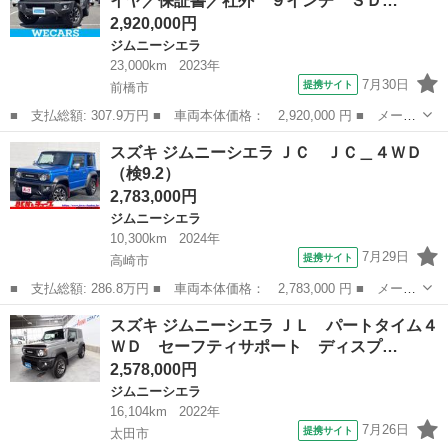
イヤ／保証書／社外 ９インチ ＳＤ…
後Ｋ３バン...
2,920,000円
ジムニーシエラ
23,000km
2023年
7月30日
提携サイト
前橋市
■ 支払総額: 307.9万円 ■ 車両本体価格： 2,920,000 円 ■ メーカ
ー名： スズキ ■ 車種名： ジムニーシエラ ■ グレード名： ４
群馬
前橋市
ジムニーシエラ
スズキ ジムニーシエラ ＪＣ ＪＣ＿４ＷＤ
ＷＤ ＪＣ 新品タイヤ／保証書／社外 ９インチ ＳＤナビ／衝突
（検9.2）
安全装置...
2,783,000円
ジムニーシエラ
10,300km
2024年
7月29日
提携サイト
高崎市
■ 支払総額: 286.8万円 ■ 車両本体価格： 2,783,000 円 ■ メーカ
ー名： スズキ ■ 車種名： ジムニーシエラ ■ グレード名： Ｊ
群馬
高崎市
ジムニーシエラ
スズキ ジムニーシエラ ＪＬ パートタイム４
Ｃ ＪＣ＿４ＷＤ ■ 排気量： 1500cc ■ ドア枚数： 3D ■...
ＷＤ セーフティサポート ディスプ…
2,578,000円
ジムニーシエラ
16,104km
2022年
7月26日
提携サイト
太田市