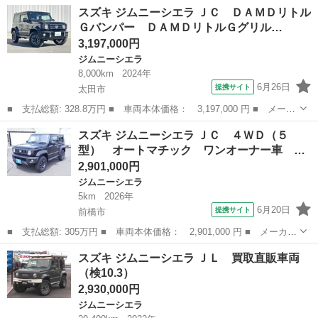
ー名： スズキ ■ 車種名： ジムニーシエラ ■ グレード名： ラ
埼玉
幸手市
ジムニーシエラ
スズキ ジムニーシエラ ＪＣ ＤＡＭＤリトル
ンドベンチャー 修復歴無 特別仕様車 ４ＡＴ リフトアップ ４×
Ｇバンパー ＤＡＭＤリトルＧグリル…
４Ｅｎ...
3,197,000円
ジムニーシエラ
8,000km
2024年
6月26日
提携サイト
太田市
■ 支払総額: 328.8万円 ■ 車両本体価格： 3,197,000 円 ■ メーカ
ー名： スズキ ■ 車種名： ジムニーシエラ ■ グレード名： Ｊ
群馬
太田市
ジムニーシエラ
スズキ ジムニーシエラ ＪＣ ４ＷＤ（５
Ｃ ＤＡＭＤリトルＧバンパー ＤＡＭＤリトルＧグリル パートタ
型） オートマチック ワンオーナー車 …
イム４Ｗ...
2,901,000円
ジムニーシエラ
5km
2026年
6月20日
提携サイト
前橋市
■ 支払総額: 305万円 ■ 車両本体価格： 2,901,000 円 ■ メーカー
名： スズキ ■ 車種名： ジムニーシエラ ■ グレード名： Ｊ
群馬
前橋市
ジムニーシエラ
スズキ ジムニーシエラ ＪＬ 買取直販車両
Ｃ ４ＷＤ（５型） オートマチック ワンオーナー車 デュアルセ
（検10.3）
ンサーブレー...
2,930,000円
ジムニーシエラ