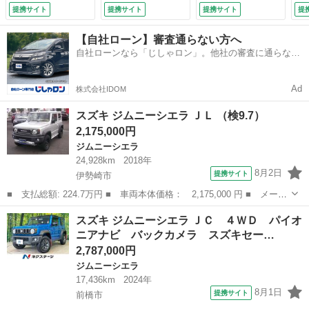
ラー 禁煙車 寒冷
ックカメラ 衝突被
シ
提携サイト
提携サイト
提携サイト
提
地仕様 撥水シー
害軽減システム Ｅ
ー
ト シートヒータ
ＴＣ ＬＥＤヘッド
ヘ
【自社ローン】審査通らない方へ
ー バックソナー
ランプ 記録簿 ア
イザ
自社ローンなら「じしゃロン」。他社の審査に通らなか
ＬＥＤヘッド スマ
イドリングストップ
った方も
ートキー ドラレ
（検9.11）
コ ＥＴＣ クルコ
Ad
株式会社IDOM
ン （検9.12）
スズキ ジムニーシエラ ＪＬ （検9.7）
2,175,000円
ジムニーシエラ
24,928km
2018年
8月2日
提携サイト
伊勢崎市
■ 支払総額: 224.7万円 ■ 車両本体価格： 2,175,000 円 ■ メーカ
ー名： スズキ ■ 車種名： ジムニーシエラ ■ グレード名： Ｊ
群馬
伊勢崎市
ジムニーシエラ
スズキ ジムニーシエラ ＪＣ ４ＷＤ パイオ
Ｌ ■ 排気量： 1500cc ■ ドア枚数： 3D ■ ミッション：...
ニアナビ バックカメラ スズキセー…
2,787,000円
ジムニーシエラ
17,436km
2024年
8月1日
提携サイト
前橋市