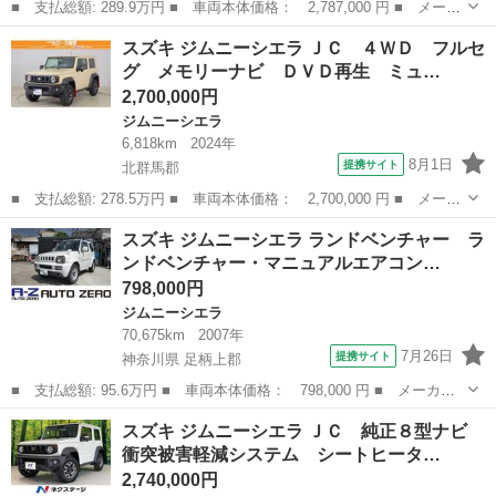
■ 支払総額: 289.9万円 ■ 車両本体価格： 2,787,000 円 ■ メーカ
ー名： スズキ ■ 車種名： ジムニーシエラ ■ グレード名： Ｊ
群馬
前橋市
ジムニーシエラ
スズキ ジムニーシエラ ＪＣ ４ＷＤ フルセ
Ｃ ４ＷＤ パイオニアナビ バックカメラ スズキセーフティサポ
グ メモリーナビ ＤＶＤ再生 ミュ…
ート ２...
2,700,000円
ジムニーシエラ
6,818km
2024年
8月1日
提携サイト
北群馬郡
■ 支払総額: 278.5万円 ■ 車両本体価格： 2,700,000 円 ■ メーカ
ー名： スズキ ■ 車種名： ジムニーシエラ ■ グレード名： Ｊ
群馬
北群馬郡
ジムニーシエラ
スズキ ジムニーシエラ ランドベンチャー ラ
Ｃ ４ＷＤ フルセグ メモリーナビ ＤＶＤ再生 ミュージックプ
ンドベンチャー・マニュアルエアコン…
レイヤー...
798,000円
ジムニーシエラ
70,675km
2007年
7月26日
提携サイト
神奈川県 足柄上郡
■ 支払総額: 95.6万円 ■ 車両本体価格： 798,000 円 ■ メーカー
名： スズキ ■ 車種名： ジムニーシエラ ■ グレード名： ラン
神奈川
足柄上郡
ジムニーシエラ
スズキ ジムニーシエラ ＪＣ 純正８型ナビ
ドベンチャー ランドベンチャー・マニュアルエアコン・ＥＴＣ・フ
衝突被害軽減システム シートヒータ…
ォグランプ・...
2,740,000円