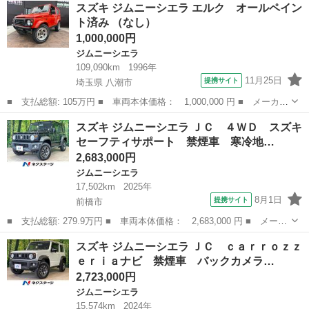
群馬
太田市
ジムニーシエラ
スズキ ジムニーシエラ エルク オールペイン
Ｃ ディスプレイオーディオ 衝突軽減装置 シートヒーター リア
ト済み （なし）
パーキン...
1,000,000円
ジムニーシエラ
109,090km
1996年
11月25日
提携サイト
埼玉県 八潮市
■ 支払総額: 105万円 ■ 車両本体価格： 1,000,000 円 ■ メーカー
名： スズキ ■ 車種名： ジムニーシエラ ■ グレード名： エル
埼玉
八潮市
ジムニーシエラ
スズキ ジムニーシエラ ＪＣ ４ＷＤ スズキ
ク オールペイント済み ■ 排気量： 1300cc ■ ドア枚数： 3D...
セーフティサポート 禁煙車 寒冷地…
2,683,000円
ジムニーシエラ
17,502km
2025年
8月1日
提携サイト
前橋市
■ 支払総額: 279.9万円 ■ 車両本体価格： 2,683,000 円 ■ メーカ
ー名： スズキ ■ 車種名： ジムニーシエラ ■ グレード名： Ｊ
群馬
前橋市
ジムニーシエラ
スズキ ジムニーシエラ ＪＣ ｃａｒｒｏｚｚ
Ｃ ４ＷＤ スズキセーフティサポート 禁煙車 寒冷地仕様 撥水
ｅｒｉａナビ 禁煙車 バックカメラ…
シート ...
2,723,000円
ジムニーシエラ
15,574km
2024年