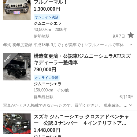
フルノーマル！
アシスト...
1,300,000円
オンライン決済
ジムニーシエラ
40,500km
2006年
伊勢崎駅
9月7日
年式 初年度登録 平成18年 9月ですが美車です✨フルノーマルで車体は
何も改造していません。車検は9月14日で切れます。 タイヤは交換時
群馬
伊勢崎市
伊勢崎駅
ジムニーシエラ
SUZUKI
構造変更済・公認車/ジムニーシエラAT/スズ
期だと思います。ノーマルタイヤ、スタッドレスタイヤ用のアルミホ
キディーラー整備車
イール両方お付けします。 ...
790,000円
オンライン決済
ジムニーシエラ
159,000km
その他
群馬総社駅
6月10日
写真がたくさん掲載できなかったので、質問ください。 現車確認、お
待ちしております。 モモステ、スタッドレス+レアスペアホイールを
群馬
北群馬郡
群馬総社駅
ジムニーシエラ
ミッション
スズキ ジムニーシエラ クロスアドベンチャ
お付けします。 手元金額になります。 高速走行にて4000〜4500回転
ー 公認３ナンバー ４インチリフトア…
で110kmでます。...
1,448,000円
ジムニーシエラ