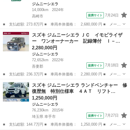
ジムニーシエラ
14,000km
2024年
7月24日
提携サイト
高崎市
■ 支払総額: 273.8万円 ■ 車両本体価格： 2,680,000 円 ■ メーカ
ー名： スズキ ■ 車種名： ジムニーシエラ ■ グレード名： Ｊ
群馬
高崎市
ジムニーシエラ
スズキ ジムニーシエラ ＪＣ イモビライザ
Ｃ ＡＣＣ 衝突被害軽減ブレーキ レーンキープアシスト オート
ー ワンオーナーカー 記録簿付 Ｉ－…
ＬＥＤラ...
2,280,000円
ジムニーシエラ
72,652km
2022年
7月18日
提携サイト
吾妻郡
■ 支払総額: 236.3万円 ■ 車両本体価格： 2,280,000 円 ■ メーカ
ー名： スズキ ■ 車種名： ジムニーシエラ ■ グレード名： Ｊ
群馬
吾妻郡
ジムニーシエラ
スズキ ジムニーシエラ ランドベンチャー 修
Ｃ イモビライザー ワンオーナーカー 記録簿付 Ｉ－ＳＴＯＰ
復歴無 特別仕様車 ４ＡＴ リフト…
インテリ...
1,250,000円
ジムニーシエラ
76,230km
2015年
7月27日
提携サイト
埼玉県 幸手市
■ 支払総額: 144.7万円 ■ 車両本体価格： 1,250,000 円 ■ メーカ