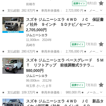
8月1日
提携サイト
前橋市
■ 支払総額: 282.9万円 ■ 車両本体価格： 2,723,000 円 ■ メーカ
ー名： スズキ ■ 車種名： ジムニーシエラ ■ グレード名： Ｊ
群馬
前橋市
ジムニーシエラ
スズキ ジムニーシエラ ４ＷＤ ＪＣ 保証書
Ｃ ｃａｒｒｏｚｚｅｒｉａナビ 禁煙車 バックカメラ セーフテ
／社外 ９インチ ＳＤナビ／セーフ…
ィサポー...
2,705,000円
ジムニーシエラ
11,000km
2024年
7月31日
提携サイト
高崎市
■ 支払総額: 280.6万円 ■ 車両本体価格： 2,705,000 円 ■ メーカ
ー名： スズキ ■ 車種名： ジムニーシエラ ■ グレード名： ４
群馬
高崎市
ジムニーシエラ
スズキ ジムニーシエラ ベースグレード ５Ｍ
ＷＤ ＪＣ 保証書／社外 ９インチ ＳＤナビ／セーフティサポー
Ｔ リフトアップ 前後調整式ラテラ…
ト（スズ...
980,000円
ジムニーシエラ
99,000km
2012年
7月31日
提携サイト
埼玉県 さいたま市
■ 支払総額: 109.3万円 ■ 車両本体価格： 980,000 円 ■ メーカー
名： スズキ ■ 車種名： ジムニーシエラ ■ グレード名： ベー
埼玉
さいたま市
ジムニーシエラ
スズキ ジムニーシエラ ４ＷＤ ＪＣ 新品タ
スグレード ５ＭＴ リフトアップ 前後調整式ラテラルロッド 前