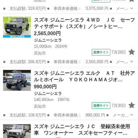
高知市
■ 支払総額: 319.9万円 ■ 車両本体価格： 3,075,000 円 ■ メーカ
ー名： スズキ ■ 車種名： ジムニーシエラ ■ グレード名： Ｊ
高知
高知市
ジムニーシエラ
スズキ ジムニーシエラ ４ＷＤ ＪＣ セーフ
Ｃ 登録済未使用車 ４ＷＤ セーフティサポート レーダークルー
ティサポート（スズキ）／シートヒー…
ズ コー...
2,565,000円
ジムニーシエラ
15,000km
2024年
7月28日
提携サイト
高知市
■ 支払総額: 266.8万円 ■ 車両本体価格： 2,565,000 円 ■ メーカ
ー名： スズキ ■ 車種名： ジムニーシエラ ■ グレード名： ４
高知
高知市
ジムニーシエラ
スズキ ジムニーシエラ エルク ＡＴ 社外ア
ＷＤ ＪＣ セーフティサポート（スズキ）／シートヒーター／車線
ルミホイール ＹＯＫＯＨＡＭＡジオ…
逸脱防止...
990,000円
ジムニーシエラ
140,491km
1997年
7月30日
提携サイト
高知市
■ 支払総額: 108.6万円 ■ 車両本体価格： 990,000 円 ■ メーカー
名： スズキ ■ 車種名： ジムニーシエラ ■ グレード名： エル
高知
高知市
ジムニーシエラ
スズキ ジムニーシエラ ＪＣ 登録済未使用
ク ＡＴ 社外アルミホイール ＹＯＫＯＨＡＭＡジオランダータイ
車 ワンオーナー スズキセーフティー…
ヤ オーバ...