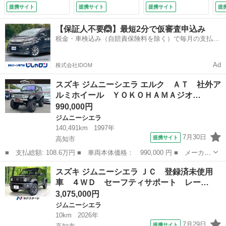
ンダー 社外バンパ
ー シートヒータ
ム／ヘッドランプ
ン
提携サイト
提携サイト
提携サイト
提
ー ワイドバイザー
ー 車線逸脱警報
ＬＥＤ／ＥＴＣ／Ｅ
ー
（検10.6）
ＬＥＤヘッドライ
ＢＤ付ＡＢＳ／横滑
（検
【保証人不要🙆】最短2分で仮審査申込み
ト オートライト
り防止装置／アイド
税金・車検込み（自賠責保険料を除く）で毎月の支払額
ＬＥＤヘッドライ
リングストップ／エ
は一定の自社ローン🚗
ト オートハイビー
アバッグ サイド
ム （検11.6）
（検9.4）
Ad
株式会社IDOM
スズキ ジムニーシエラ エルク ＡＴ 社外ア
ルミホイール ＹＯＫＯＨＡＭＡジオ…
990,000円
ジムニーシエラ
140,491km
1997年
7月30日
提携サイト
高知市
■ 支払総額: 108.6万円 ■ 車両本体価格： 990,000 円 ■ メーカー
名： スズキ ■ 車種名： ジムニーシエラ ■ グレード名： エル
高知
高知市
ジムニーシエラ
スズキ ジムニーシエラ ＪＣ 登録済未使用
ク ＡＴ 社外アルミホイール ＹＯＫＯＨＡＭＡジオランダータイ
車 ４ＷＤ セーフティサポート レー…
ヤ オーバ...
3,075,000円
ジムニーシエラ
10km
2026年
7月29日
提携サイト