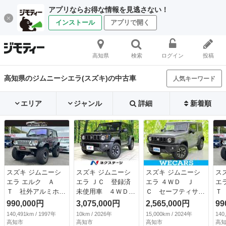
アプリならお得な情報を見逃さない！
インストール
アプリで開く
高知県
検索
ログイン
投稿
高知県のジムニーシエラ(スズキ)の中古車
人気キーワード
エリア
ジャンル
詳細
新着順
スズキ ジムニーシ
スズキ ジムニーシ
スズキ ジムニーシ
ス
エラ エルク Ａ
エラ ＪＣ 登録済
エラ ４ＷＤ Ｊ
エ
Ｔ 社外アルミホイ
未使用車 ４ＷＤ
Ｃ セーフティサポ
Ｔ
ール ＹＯＫＯＨＡ
セーフティサポー
ート（スズキ）／シ
ー
990,000円
3,075,000円
2,565,000円
99
ＭＡジオランダータ
ト レーダークルー
ートヒーター／車線
Ｍ
140,491km / 1997年
10km / 2026年
15,000km / 2024年
140
イヤ オーバーフェ
ズ コーナーセンサ
逸脱防止支援システ
イ
高知市
高知市
高知市
高