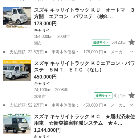
名： スズキ ■ 車種名： キャリイトラック ■ グレード名： Ｋ
岐阜
関市
キャリイ
スズキ キャリイトラック ＫＵ オートマ ３
Ｃスペシャル ■ 排気量： 660cc ■ ドア枚数： 2D ■ ミッショ...
方開 エアコン パワステ （検8.…
178,000円
キャリイ
154,000km
2008年
5月23日
提携サイト
関市
■ 支払総額: 22.8万円 ■ 車両本体価格： 178,000 円 ■ メーカー
名： スズキ ■ 車種名： キャリイトラック ■ グレード名： Ｋ
岐阜
関市
キャリイ
スズキ キャリイトラック ＫＣエアコン・パワ
Ｕ オートマ ３方開 エアコン パワステ ■ 排気量： 660cc ■
ステ ５ＭＴ ＥＴＣ （なし）
ド...
450,000円
キャリイ
74,100km
2008年
8月1日
提携サイト
本巣市
■ 支払総額: 52.2万円 ■ 車両本体価格： 450,000 円 ■ メーカー
名： スズキ ■ 車種名： キャリイトラック ■ グレード名： Ｋ
岐阜
本巣市
キャリイ
スズキ キャリイトラック ＫＣ ★届出済未使
Ｃエアコン・パワステ ５ＭＴ ＥＴＣ ■ 排気量： 660cc ■ ドア
用車 ☆衝突被害軽減システム ★４…
枚...
1,244,000円
キャリイ