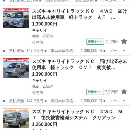
■ 支払総額: 28万円 ■ 車両本体価格： 200,000 円 ■ メーカー
名： スズキ ■ 車種名： キャリイトラック ■ グレード名：
静岡
藤枝市
キャリイ
スズキ キャリイトラック ＫＣ ４ＷＤ 届け
ＫＣエアコン２ＷＤ ■ 排気量： 660cc ■ ドア枚数： 2D ■ ミッ
出済み未使用車 軽トラック ＡＴ …
シ...
1,390,000円
キャリイ
4km
2025年
7月29日
提携サイト
可児市
■ 支払総額: 147.9万円 ■ 車両本体価格： 1,390,000 円 ■ メーカ
ー名： スズキ ■ 車種名： キャリイトラック ■ グレード名：
岐阜
可児市
キャリイ
スズキ キャリイトラック ＫＣ 届け出済み未
ＫＣ ４ＷＤ 届け出済み未使用車 軽トラック ＡＴ 衝突被害軽
使用車 軽トラック ＣＶＴ 衝突被…
減システ...
1,390,000円
キャリイ
4km
2025年
7月29日
提携サイト
可児市
■ 支払総額: 147.9万円 ■ 車両本体価格： 1,390,000 円 ■ メーカ
ー名： スズキ ■ 車種名： キャリイトラック ■ グレード名：
岐阜
可児市
キャリイ
スズキ キャリイトラック ＫＣ ４ＷＤ Ｍ
ＫＣ 届け出済み未使用車 軽トラック ＣＶＴ 衝突被害軽減シス
Ｔ 衝突被害軽減システム クリアラン…
テム ク...
1,260,000円