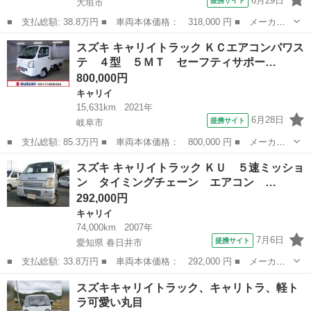
6月29日
提携サイト
大垣市
■ 支払総額: 38.8万円 ■ 車両本体価格： 318,000 円 ■ メーカー
名： スズキ ■ 車種名： キャリイトラック ■ グレード名： Ｋ
岐阜
大垣市
キャリイ
スズキ キャリイトラック ＫＣエアコンパワス
Ｕ ＫＵエアコン・パワステ地区限定車 純正幌 ４ＷＤ ■ 排気
テ ４型 ５ＭＴ セーフティサポー…
量： 660...
800,000円
キャリイ
15,631km
2021年
6月28日
提携サイト
岐阜市
■ 支払総額: 85.3万円 ■ 車両本体価格： 800,000 円 ■ メーカー
名： スズキ ■ 車種名： キャリイトラック ■ グレード名： Ｋ
岐阜
岐阜市
キャリイ
スズキ キャリイトラック ＫＵ ５速ミッショ
Ｃエアコンパワステ ４型 ５ＭＴ セーフティサポート 認定中古
ン タイミングチェーン エアコン …
車 セーフテ...
292,000円
キャリイ
74,000km
2007年
7月6日
提携サイト
愛知県 春日井市
■ 支払総額: 33.8万円 ■ 車両本体価格： 292,000 円 ■ メーカー
名： スズキ ■ 車種名： キャリイトラック ■ グレード名： Ｋ
愛知
春日井市
キャリイ
スズキキャリイトラック、キャリトラ、軽ト
Ｕ ５速ミッション タイミングチェーン エアコン 検２年保証
ラ可愛い丸目
パワステ ■...