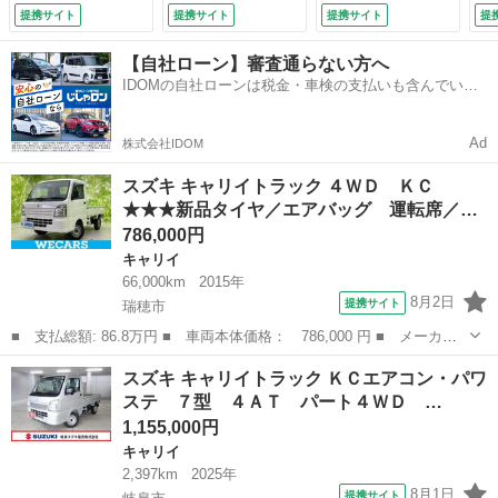
ーソケット／ヘッド
ィーサポート リヤ
ティーサポート リ
提携サイト
提携サイト
提携サイト
提
ライトレベライザー
パーキングセンサ
ヤパーキングセンサ
／ラジオ （検9.8）
ー ＡＭ／ＦＭラジ
ー パートタイム４
【自社ローン】審査通らない方へ
オ パートタイム４
ＷＤ 運転席助手席
IDOMの自社ローンは税金・車検の支払いも含んでいる
ＷＤ 運転席助手席
パワーウインドウ
ので毎月の支払額は一定
パワーウインドウ
キーレスエントリ
キーレスエントリ
ー ＡＭ／ＦＭラジ
Ad
株式会社IDOM
ー ＬＥＤルームラ
オ ＬＥＤルームラ
ンプ 運転席助手席
ンプ 新車保証継承
スズキ キャリイトラック ４ＷＤ ＫＣ
フロントエアバッグ
（検9.5）
★★★新品タイヤ／エアバッグ 運転席／…
（検9.5）
786,000円
キャリイ
66,000km
2015年
8月2日
提携サイト
瑞穂市
■ 支払総額: 86.8万円 ■ 車両本体価格： 786,000 円 ■ メーカー
名： スズキ ■ 車種名： キャリイトラック ■ グレード名： ４
岐阜
瑞穂市
キャリイ
スズキ キャリイトラック ＫＣエアコン・パワ
ＷＤ ＫＣ ★★★新品タイヤ／エアバッグ 運転席／マニュアルエ
ステ ７型 ４ＡＴ パート４ＷＤ …
アコン／アク...
1,155,000円
キャリイ
2,397km
2025年
8月1日
提携サイト