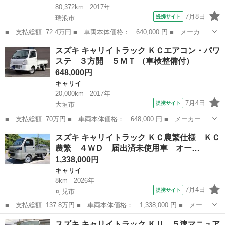
80,372km
2017年
7月8日
提携サイト
瑞浪市
■ 支払総額: 72.4万円 ■ 車両本体価格： 640,000 円 ■ メーカー
名： スズキ ■ 車種名： キャリイトラック ■ グレード名： Ｋ
岐阜
瑞浪市
キャリイ
スズキ キャリイトラック ＫＣエアコン・パワ
Ｃエアコン・パワステ 切替式４ＷＤ エアコン パワステ ＥＴ
ステ ３方開 ５ＭＴ （車検整備付）
Ｃ 光軸調整ダ...
648,000円
キャリイ
20,000km
2017年
7月4日
提携サイト
大垣市
■ 支払総額: 70万円 ■ 車両本体価格： 648,000 円 ■ メーカー
名： スズキ ■ 車種名： キャリイトラック ■ グレード名： Ｋ
岐阜
大垣市
キャリイ
スズキ キャリイトラック ＫＣ農繁仕様 ＫＣ
Ｃエアコン・パワステ ３方開 ５ＭＴ ■ 排気量： 660cc ■ ドア
農繁 ４ＷＤ 届出済未使用車 オー…
枚数：...
1,338,000円
キャリイ
8km
2026年
7月4日
提携サイト
可児市
■ 支払総額: 137.8万円 ■ 車両本体価格： 1,338,000 円 ■ メーカ
ー名： スズキ ■ 車種名： キャリイトラック ■ グレード名：
岐阜
可児市
キャリイ
スズキ キャリイトラック ＫＵ ５速マニュア