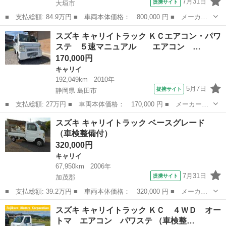
7月31日
提携サイト
大垣市
■ 支払総額: 84.9万円 ■ 車両本体価格： 800,000 円 ■ メーカー
名： スズキ ■ 車種名： キャリイトラック ■ グレード名： Ｋ
岐阜
大垣市
キャリイ
スズキ キャリイトラック ＫＣエアコン・パワ
Ｃ スペシャル ５ＭＴ デュアルカメラブレーキサポート レーン
ステ ５速マニュアル エアコン …
キープアシス...
170,000円
キャリイ
192,049km
2010年
5月7日
提携サイト
静岡県 島田市
■ 支払総額: 27万円 ■ 車両本体価格： 170,000 円 ■ メーカー
名： スズキ ■ 車種名： キャリイトラック ■ グレード名： Ｋ
静岡
島田市
キャリイ
スズキ キャリイトラック ベースグレード
Ｃエアコン・パワステ ５速マニュアル エアコン パワーステ
（車検整備付）
アリング ２Ｗ...
320,000円
キャリイ
67,950km
2006年
7月31日
提携サイト
加茂郡
■ 支払総額: 39.2万円 ■ 車両本体価格： 320,000 円 ■ メーカー
名： スズキ ■ 車種名： キャリイトラック ■ グレード名： ベ
岐阜
加茂郡
キャリイ
スズキ キャリイトラック ＫＣ ４ＷＤ オー
ースグレード ■ 排気量： 660cc ■ ドア枚数： 2D ■ ミッショ...
トマ エアコン パワステ （車検整…