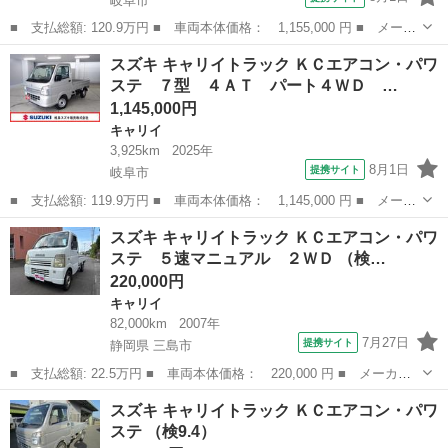
岐阜市
■ 支払総額: 120.9万円 ■ 車両本体価格： 1,155,000 円 ■ メーカ
ー名： スズキ ■ 車種名： キャリイトラック ■ グレード名：
岐阜
岐阜市
キャリイ
スズキ キャリイトラック ＫＣエアコン・パワ
ＫＣエアコン・パワステ ７型 ４ＡＴ パート４ＷＤ ラジオ 認
ステ ７型 ４ＡＴ パート４ＷＤ …
定中古車...
1,145,000円
キャリイ
3,925km
2025年
8月1日
提携サイト
岐阜市
■ 支払総額: 119.9万円 ■ 車両本体価格： 1,145,000 円 ■ メーカ
ー名： スズキ ■ 車種名： キャリイトラック ■ グレード名：
岐阜
岐阜市
キャリイ
スズキ キャリイトラック ＫＣエアコン・パワ
ＫＣエアコン・パワステ ７型 ４ＡＴ パート４ＷＤ ラジオ
ステ ５速マニュアル ２ＷＤ （検…
認定中古...
220,000円
キャリイ
82,000km
2007年
7月27日
提携サイト
静岡県 三島市
■ 支払総額: 22.5万円 ■ 車両本体価格： 220,000 円 ■ メーカー
名： スズキ ■ 車種名： キャリイトラック ■ グレード名： Ｋ
静岡
三島市
キャリイ
スズキ キャリイトラック ＫＣエアコン・パワ
Ｃエアコン・パワステ ５速マニュアル ２ＷＤ ■ 排気量： 660cc
ステ （検9.4）
■...