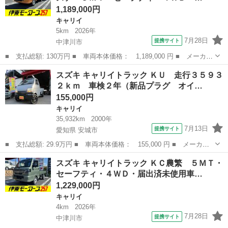
1,189,000円
キャリイ
5km
2026年
7月28日
提携サイト
中津川市
■ 支払総額: 130万円 ■ 車両本体価格： 1,189,000 円 ■ メーカー
名： スズキ ■ 車種名： キャリイトラック ■ グレード名： Ｋ
岐阜
中津川市
キャリイ
スズキ キャリイトラック ＫＵ 走行３５９３
Ｃエアコン・パワステ ５ＭＴ・セーフティ・４ＷＤ・届出済未使用
２ｋｍ 車検２年（新品プラグ オイ…
車・衝突被...
155,000円
キャリイ
35,932km
2000年
7月13日
提携サイト
愛知県 安城市
■ 支払総額: 29.9万円 ■ 車両本体価格： 155,000 円 ■ メーカー
名： スズキ ■ 車種名： キャリイトラック ■ グレード名： Ｋ
愛知
安城市
キャリイ
スズキ キャリイトラック ＫＣ農繁 ５ＭＴ・
Ｕ 走行３５９３２ｋｍ 車検２年（新品プラグ オイル フィルタ
セーフティ・４ＷＤ・届出済未使用車…
ー ワイパー...
1,229,000円
キャリイ
4km
2026年
7月28日
提携サイト
中津川市