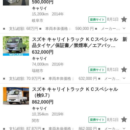
590,000円
キャリイ
15,200km
2014年
8月1日
提携サイト
岐阜市
■ 支払総額: 68万円 ■ 車両本体価格： 590,000 円 ■ メーカー
名： スズキ ■ 車種名： キャリイトラック ■ グレード名： Ｋ
岐阜
岐阜市
キャリイ
スズキ キャリイトラック ＫＣスペシャル 新
Ｃエアコン・パワステ ■ 排気量： 660cc ■ ドア枚数： 2D ■ ミ
品タイヤ／保証書／禁煙車／エアバッ…
ッ...
632,000円
キャリイ
74,000km
2016年
8月1日
提携サイト
瑞穂市
■ 支払総額: 70.9万円 ■ 車両本体価格： 632,000 円 ■ メーカー
名： スズキ ■ 車種名： キャリイトラック ■ グレード名： Ｋ
岐阜
瑞穂市
キャリイ
スズキ キャリイトラック ＫＣスペシャル
Ｃスペシャル 新品タイヤ／保証書／禁煙車／エアバッグ 運転席／
（検9.7）
パワーウイン...
862,000円
キャリイ
10,354km
2019年
8月1日
提携サイト
関市
■ 支払総額: 87.8万円 ■ 車両本体価格： 862,000 円 ■ メーカー