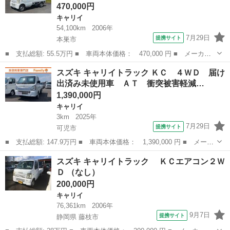
470,000円
キャリイ
54,100km
2006年
7月29日
提携サイト
本巣市
■ 支払総額: 55.5万円 ■ 車両本体価格： 470,000 円 ■ メーカー
名： スズキ ■ 車種名： キャリイトラック ■ グレード名： Ｋ
岐阜
本巣市
キャリイ
スズキ キャリイトラック ＫＣ ４ＷＤ 届け
Ｃ ４ＷＤ オートマ エアコン パワステ ■ 排気量： 660cc ■
出済み未使用車 ＡＴ 衝突被害軽減…
ド...
1,390,000円
キャリイ
3km
2025年
7月29日
提携サイト
可児市
■ 支払総額: 147.9万円 ■ 車両本体価格： 1,390,000 円 ■ メーカ
ー名： スズキ ■ 車種名： キャリイトラック ■ グレード名：
岐阜
可児市
キャリイ
スズキ キャリイトラック ＫＣエアコン２Ｗ
ＫＣ ４ＷＤ 届け出済み未使用車 ＡＴ 衝突被害軽減システム
Ｄ （なし）
クリアラ...
200,000円
キャリイ
76,361km
2006年
9月7日
提携サイト
静岡県 藤枝市