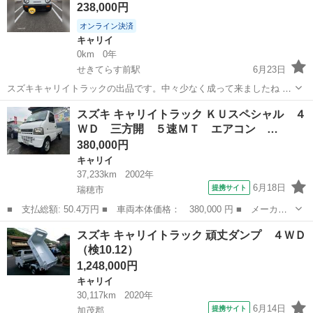
238,000円
オンライン決済
キャリイ
0km
0年
せきてらす前駅
6月23日
スズキキャリイトラックの出品です。中々少なく成って来ましたね 可
愛い丸目のキャリトラです。 年式平成5年11月 距離58100キロ 車検令
岐阜
関市
せきてらす前駅
キャリイ
スズキ キャリイトラック ＫＵスペシャル ４
和9年11月 色/白（26U） 100キロ程試走行しましたが エンジンミッシ
ＷＤ 三方開 ５速ＭＴ エアコン …
ョンは...
380,000円
キャリイ
37,233km
2002年
6月18日
提携サイト
瑞穂市
■ 支払総額: 50.4万円 ■ 車両本体価格： 380,000 円 ■ メーカー
名： スズキ ■ 車種名： キャリイトラック ■ グレード名： Ｋ
岐阜
瑞穂市
キャリイ
スズキ キャリイトラック 頑丈ダンプ ４ＷＤ
Ｕスペシャル ４ＷＤ 三方開 ５速ＭＴ エアコン パワステ 社
（検10.12）
外アルミ タ...
1,248,000円
キャリイ
30,117km
2020年
6月14日
提携サイト
加茂郡