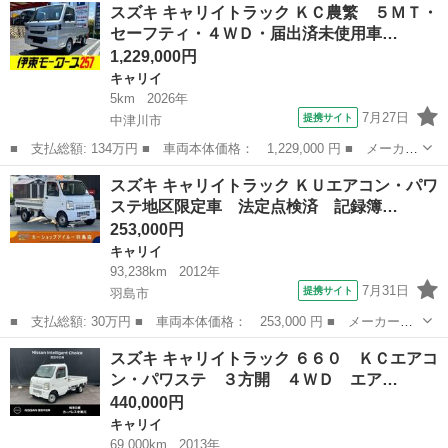
岐阜
岐阜市
キャリイ
スズキ キャリイトラック ＫＣ農繁 ５ＭＴ・
ースグレード 禁煙車 ４ＷＤ ５ＭＴ 純正オーディオ ＡＣエア
セーフティ・４ＷＤ・届出済未使用車…
コン パワー...
1,229,000円
キャリイ
5km
2026年
7月27日
提携サイト
中津川市
■ 支払総額: 134万円 ■ 車両本体価格： 1,229,000 円 ■ メーカー
名： スズキ ■ 車種名： キャリイトラック ■ グレード名： Ｋ
岐阜
中津川市
キャリイ
スズキ キャリイトラック ＫＵエアコン・パワ
Ｃ農繁 ５ＭＴ・セーフティ・４ＷＤ・届出済未使用車・新型・衝突
ステ地区限定車 法定点検済 記録簿…
被害軽減ブ...
253,000円
キャリイ
93,238km
2012年
7月31日
提携サイト
羽島市
■ 支払総額: 30万円 ■ 車両本体価格： 253,000 円 ■ メーカー
名： スズキ ■ 車種名： キャリイトラック ■ グレード名： Ｋ
岐阜
羽島市
キャリイ
スズキ キャリイトラック ６６０ ＫＣエアコ
Ｕエアコン・パワステ地区限定車 法定点検済 記録簿 保証付 三
ン・パワステ ３方開 ４ＷＤ エア…
方開 あおりチェ...
440,000円
キャリイ
69,000km
2013年