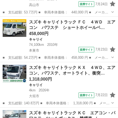
7月24日
提携サイト
高山市
■ 支払総額: 53.7万円 ■ 車両本体価格： 440,000 円 ■ メーカー
名： スズキ ■ 車種名： キャリイトラック ■ グレード名： ６
岐阜
高山市
キャリイ
スズキ キャリイトラック ＦＣ ４ＷＤ エア
６０ ＫＣエアコン・パワステ ３方開 ４ＷＤ エアコン パワ－
コン パワステ ショートホイールベ…
ステアリング...
458,000円
キャリイ
74,100km
2010年
7月23日
提携サイト
本巣市
■ 支払総額: 54.2万円 ■ 車両本体価格： 458,000 円 ■ メーカー
名： スズキ ■ 車種名： キャリイトラック ■ グレード名： Ｆ
岐阜
本巣市
キャリイ
スズキ キャリイトラック ＫＸ ４ＷＤ、エア
Ｃ ４ＷＤ エアコン パワステ ショートホイールベース ■ 排気
コン、パワステ、オートライト、衝突…
量： 66...
1,318,000円
キャリイ
4km
2026年
7月22日
提携サイト
大垣市
■ 支払総額: 140.8万円 ■ 車両本体価格： 1,318,000 円 ■ メーカ
ー名： スズキ ■ 車種名： キャリイトラック ■ グレード名：
岐阜
大垣市
キャリイ
スズキ キャリイトラック ＫＣ エアコン・パ
ＫＸ ４ＷＤ、エアコン、パワステ、オートライト、衝突被害軽減シ