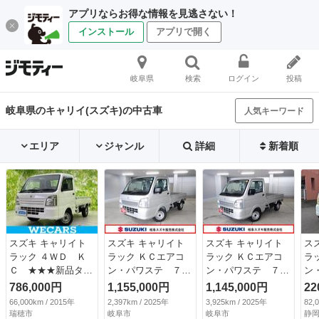
アプリならお得な情報を見逃さない！
インストール
アプリで開く
岐阜県
検索
ログイン
投稿
岐阜県のキャリイ(スズキ)の中古車
人気キーワード
エリア
ジャンル
詳細
新着順
スズキ キャリイト
スズキ キャリイト
スズキ キャリイト
ス
ラック ４ＷＤ Ｋ
ラック ＫＣエアコ
ラック ＫＣエアコ
ラ
Ｃ ★★★新品タイ
ン・パワステ ７
ン・パワステ ７
ン
ヤ／エアバッグ 運
型 ４ＡＴ パート
型 ４ＡＴ パート
マ
786,000円
1,155,000円
1,145,000円
22
転席／マニュアルエ
４ＷＤ ラジオ 認
４ＷＤ ラジオ
（検
66,000km / 2015年
2,397km / 2025年
3,925km / 2025年
82,
アコン／アクセサリ
定中古車 セーフテ
認定中古車 セーフ
瑞穂市
岐阜市
岐阜市
静岡