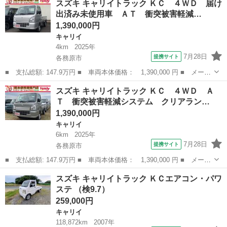
スズキ キャリイトラック ＫＣ ４ＷＤ 届け
ＫＣ ４ＷＤ 軽トラック ＡＴ 衝突被害軽減システム クリアラ
出済み未使用車 ＡＴ 衝突被害軽減…
ンスソナ...
1,390,000円
キャリイ
4km
2025年
7月28日
提携サイト
各務原市
■ 支払総額: 147.9万円 ■ 車両本体価格： 1,390,000 円 ■ メーカ
ー名： スズキ ■ 車種名： キャリイトラック ■ グレード名：
岐阜
各務原市
キャリイ
スズキ キャリイトラック ＫＣ ４ＷＤ Ａ
ＫＣ ４ＷＤ 届け出済み未使用車 ＡＴ 衝突被害軽減システム
Ｔ 衝突被害軽減システム クリアラン…
クリアラ...
1,390,000円
キャリイ
6km
2025年
7月28日
提携サイト
各務原市
■ 支払総額: 147.9万円 ■ 車両本体価格： 1,390,000 円 ■ メーカ
ー名： スズキ ■ 車種名： キャリイトラック ■ グレード名：
岐阜
各務原市
キャリイ
スズキ キャリイトラック ＫＣエアコン・パワ
ＫＣ ４ＷＤ ＡＴ 衝突被害軽減システム クリアランスソナー
ステ （検9.7）
レーンア...
259,000円
キャリイ
118,872km
2007年