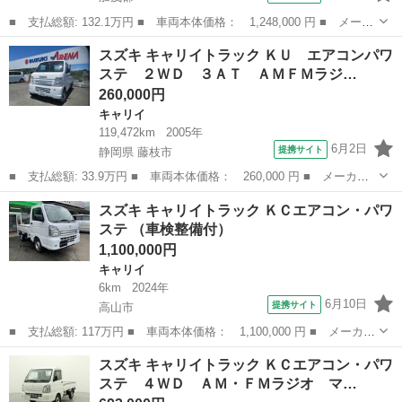
■ 支払総額: 132.1万円 ■ 車両本体価格： 1,248,000 円 ■ メーカ
ー名： スズキ ■ 車種名： キャリイトラック ■ グレード名：
岐阜
加茂郡
キャリイ
スズキ キャリイトラック ＫＵ エアコンパワ
頑丈ダンプ ４ＷＤ ■ 排気量： 660cc ■ ドア枚数： 2D ■...
ステ ２ＷＤ ３ＡＴ ＡＭＦＭラジ…
260,000円
キャリイ
119,472km
2005年
6月2日
提携サイト
静岡県 藤枝市
■ 支払総額: 33.9万円 ■ 車両本体価格： 260,000 円 ■ メーカー
名： スズキ ■ 車種名： キャリイトラック ■ グレード名： Ｋ
静岡
藤枝市
キャリイ
スズキ キャリイトラック ＫＣエアコン・パワ
Ｕ エアコンパワステ ２ＷＤ ３ＡＴ ＡＭＦＭラジオ 純正フロ
ステ （車検整備付）
アマットラバ...
1,100,000円
キャリイ
6km
2024年
6月10日
提携サイト
高山市
■ 支払総額: 117万円 ■ 車両本体価格： 1,100,000 円 ■ メーカー
名： スズキ ■ 車種名： キャリイトラック ■ グレード名： Ｋ
岐阜
高山市
キャリイ
スズキ キャリイトラック ＫＣエアコン・パワ
Ｃエアコン・パワステ ■ 排気量： 660cc ■ ドア枚数： 2D ■...
ステ ４ＷＤ ＡＭ・ＦＭラジオ マ…