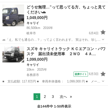
名： スズキ ■ 車種名： キャリイトラック ■ グレード名：
静岡
浜松市
キャリイ
どうせ無理…”って思ってる方、ちょっと見て
軽トラック ＭＴ エアコン ■ 排気量： 660cc ■ ドア枚数：
ください🚗
2D ■...
1,049,000円
キャリイ
86,500km
2016年
岐阜市
6月4日
🚗「え、私でも通るの…？」ってよく言われます。 実はそれ、珍しく
ないです。 ・他でローンが通らなかった ・頭金が用意できない ・勤
岐阜
岐阜市
キャリイ
頭金
スズキ キャリイトラック ＫＣエアコン・パワ
務歴が浅い／アルバイト そんな方でもご購入いただいてます😊 📍
ステ 届出済未使用車 ２ＷＤ ４Ａ…
【オ...
1,099,000円
キャリイ
10km
2025年
6月3日
提携サイト
各務原市
■ 支払総額: 117.8万円 ■ 車両本体価格： 1,099,000 円 ■ メーカ
ー名： スズキ ■ 車種名： キャリイトラック ■ グレード名：
岐阜
各務原市
キャリイ
ＫＣエアコン・パワステ 届出済未使用車 ２ＷＤ ４ＡＴ デュア
ルカメラ...
1
2
3
次へ
全144件中 1-50件表示