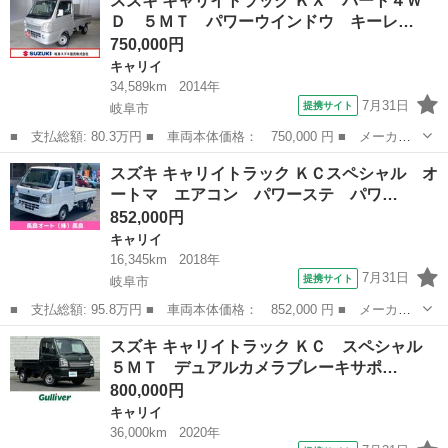
スズキ キャリイトラック ＫＸ パート４Ｗ
４ＷＤ 軽トラック ＭＴ エアコン ＣＤ ■ 排気量： 660cc ■
Ｄ ５ＭＴ パワーウインドウ キーレ…
ドア枚...
750,000円
キャリイ
34,589km
2014年
7月31日
提携サイト
岐阜市
■ 支払総額: 80.3万円 ■ 車両本体価格： 750,000 円 ■ メーカー
名： スズキ ■ 車種名： キャリイトラック ■ グレード名： Ｋ
岐阜
岐阜市
キャリイ
スズキ キャリイトラック ＫＣスペシャル オ
Ｘ パート４ＷＤ ５ＭＴ パワーウインドウ キーレス 認定中古
ートマ エアコン パワーステ パワ…
車 パートタ...
852,000円
キャリイ
16,345km
2018年
7月31日
提携サイト
岐阜市
■ 支払総額: 95.8万円 ■ 車両本体価格： 852,000 円 ■ メーカー
名： スズキ ■ 車種名： キャリイトラック ■ グレード名： Ｋ
岐阜
岐阜市
キャリイ
スズキ キャリイトラック ＫＣ スペシャル
Ｃスペシャル オートマ エアコン パワーステ パワーウインド
５ＭＴ デュアルカメラブレーキサポ…
４ＷＤ ５Ａ...
800,000円
キャリイ
36,000km
2020年