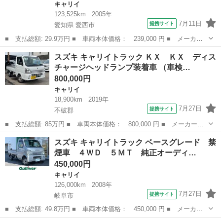
キャリイ
123,525km
2005年
7月11日
提携サイト
愛知県 愛西市
■ 支払総額: 29.9万円 ■ 車両本体価格： 239,000 円 ■ メーカー
名： スズキ ■ 車種名： キャリイトラック ■ グレード名： Ｋ
愛知
愛西市
キャリイ
スズキ キャリイトラック ＫＸ ＫＸ ディス
Ｃエアコン・パワステ ■ 排気量： 660cc ■ ドア枚数： 2D ■ ...
チャージヘッドランプ装着車 （車検…
800,000円
キャリイ
18,900km
2019年
7月27日
提携サイト
不破郡
■ 支払総額: 85万円 ■ 車両本体価格： 800,000 円 ■ メーカー
名： スズキ ■ 車種名： キャリイトラック ■ グレード名： Ｋ
岐阜
不破郡
キャリイ
スズキ キャリイトラック ベースグレード 禁
Ｘ ＫＸ ディスチャージヘッドランプ装着車 ■ 排気量： 660cc
煙車 ４ＷＤ ５ＭＴ 純正オーディ…
■ ドア...
450,000円
キャリイ
126,000km
2008年
7月27日
提携サイト
岐阜市
■ 支払総額: 49.8万円 ■ 車両本体価格： 450,000 円 ■ メーカー
名： スズキ ■ 車種名： キャリイトラック ■ グレード名： ベ