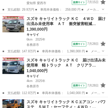
7月15日
提携サイト
愛知県 愛西市
■ 支払総額: 29.9万円 ■ 車両本体価格： 259,000 円 ■ メーカー
名： スズキ ■ 車種名： キャリイトラック ■ グレード名： Ｋ
愛知
愛西市
キャリイ
スズキ キャリイトラック ＫＣ ４ＷＤ 届け
Ｃエアコン・パワステ ■ 排気量： 660cc ■ ドア枚数： 2D ■ ...
出済み未使用車 ＡＴ 衝突被害軽減…
1,390,000円
キャリイ
6km
2025年
7月28日
提携サイト
各務原市
■ 支払総額: 147.9万円 ■ 車両本体価格： 1,390,000 円 ■ メーカ
ー名： スズキ ■ 車種名： キャリイトラック ■ グレード名：
岐阜
各務原市
キャリイ
スズキ キャリイトラック ＫＣ 届け出済み未
ＫＣ ４ＷＤ 届け出済み未使用車 ＡＴ 衝突被害軽減システム
使用車 軽トラック ＡＴ クリアラ…
クリアラ...
1,040,000円
キャリイ
4km
2025年
7月28日
提携サイト
各務原市
■ 支払総額: 112.9万円 ■ 車両本体価格： 1,040,000 円 ■ メーカ
ー名： スズキ ■ 車種名： キャリイトラック ■ グレード名：
岐阜
各務原市
キャリイ
スズキ キャリイトラック ＫＣエアコン・パワ
ＫＣ 届け出済み未使用車 軽トラック ＡＴ クリアランスソナ
ステ ５ＭＴ・セーフティ・４ＷＤ・…
ー アイド...