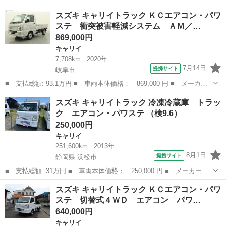
名： スズキ ■ 車種名： キャリイトラック ■ グレード名： Ｋ
岐阜
加茂郡
キャリイ
スズキ キャリイトラック ＫＣエアコン・パワ
Ｃ ■ 排気量： 660cc ■ ドア枚数： 2D ■ ミッション： MT...
ステ 衝突被害軽減システム ＡＭ／…
869,000円
キャリイ
7,708km
2020年
7月14日
提携サイト
岐阜市
■ 支払総額: 93.1万円 ■ 車両本体価格： 869,000 円 ■ メーカー
名： スズキ ■ 車種名： キャリイトラック ■ グレード名： Ｋ
岐阜
岐阜市
キャリイ
スズキ キャリイトラック 冷凍冷蔵庫 トラッ
Ｃエアコン・パワステ 衝突被害軽減システム ＡＭ／ＦＭラジオ
ク エアコン・パワステ （検9.6）
マニュアルエ...
250,000円
キャリイ
251,600km
2013年
8月1日
提携サイト
静岡県 浜松市
■ 支払総額: 31万円 ■ 車両本体価格： 250,000 円 ■ メーカー
名： スズキ ■ 車種名： キャリイトラック ■ グレード名： 冷
静岡
浜松市
キャリイ
スズキ キャリイトラック ＫＣエアコン・パワ
凍冷蔵庫 トラック エアコン・パワステ ■ 排気量： 660cc ■ ド
ステ 切替式４ＷＤ エアコン パワ…
ア枚数...
640,000円
キャリイ