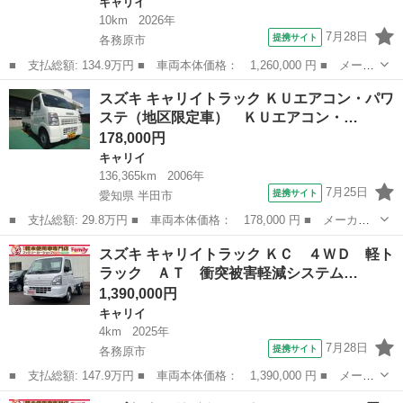
キャリイ
10km
2026年
7月28日
提携サイト
各務原市
■ 支払総額: 134.9万円 ■ 車両本体価格： 1,260,000 円 ■ メーカ
ー名： スズキ ■ 車種名： キャリイトラック ■ グレード名：
岐阜
各務原市
キャリイ
スズキ キャリイトラック ＫＵエアコン・パワ
ＫＣ ４ＷＤ ＭＴ 衝突被害軽減システム クリアランスソナー
ステ（地区限定車） ＫＵエアコン・…
レーンア...
178,000円
キャリイ
136,365km
2006年
7月25日
提携サイト
愛知県 半田市
■ 支払総額: 29.8万円 ■ 車両本体価格： 178,000 円 ■ メーカー
名： スズキ ■ 車種名： キャリイトラック ■ グレード名： Ｋ
愛知
半田市
キャリイ
スズキ キャリイトラック ＫＣ ４ＷＤ 軽ト
Ｕエアコン・パワステ（地区限定車） ＫＵエアコン・パワステ（地
ラック ＡＴ 衝突被害軽減システム…
区限定車）Ｅ...
1,390,000円
キャリイ
4km
2025年
7月28日
提携サイト
各務原市
■ 支払総額: 147.9万円 ■ 車両本体価格： 1,390,000 円 ■ メーカ
ー名： スズキ ■ 車種名： キャリイトラック ■ グレード名：
岐阜
各務原市
キャリイ