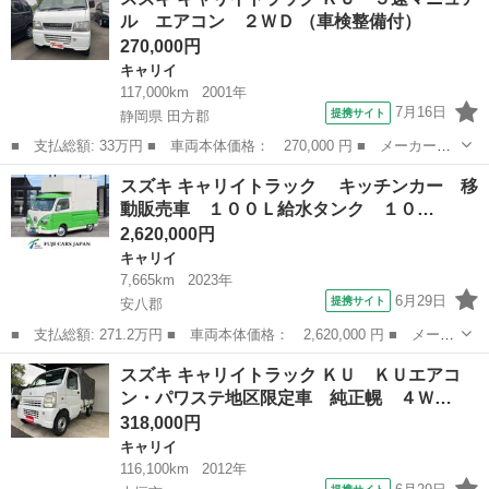
ＫＣ農繁仕様 ＫＣ農繁 ４ＷＤ 届出済未使用車 オートマ ＬＥ
ル エアコン ２ＷＤ （車検整備付）
Ｄヘッド...
270,000円
キャリイ
117,000km
2001年
7月16日
提携サイト
静岡県 田方郡
■ 支払総額: 33万円 ■ 車両本体価格： 270,000 円 ■ メーカー
名： スズキ ■ 車種名： キャリイトラック ■ グレード名： Ｋ
静岡
田方郡
キャリイ
スズキ キャリイトラック キッチンカー 移
Ｕ ５速マニュアル エアコン ２ＷＤ ■ 排気量： 660cc ■ ドア
動販売車 １００Ｌ給水タンク １０…
枚数：...
2,620,000円
キャリイ
7,665km
2023年
6月29日
提携サイト
安八郡
■ 支払総額: 271.2万円 ■ 車両本体価格： 2,620,000 円 ■ メーカ
ー名： スズキ ■ 車種名： キャリイトラック ■ グレード
岐阜
安八郡
キャリイ
スズキ キャリイトラック ＫＵ ＫＵエアコ
名： キッチンカー 移動販売車 １００Ｌ給水タンク １００Ｌ
ン・パワステ地区限定車 純正幌 ４Ｗ…
排水タンク 換...
318,000円
キャリイ
116,100km
2012年