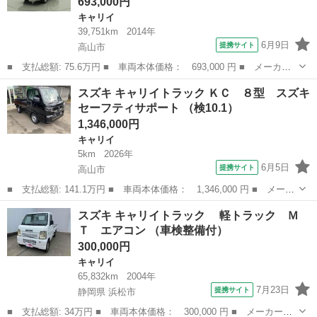
693,000円
キャリイ
39,751km
2014年
6月9日
提携サイト
高山市
■ 支払総額: 75.6万円 ■ 車両本体価格： 693,000 円 ■ メーカー
名： スズキ ■ 車種名： キャリイトラック ■ グレード名： Ｋ
岐阜
高山市
キャリイ
スズキ キャリイトラック ＫＣ ８型 スズキ
Ｃエアコン・パワステ ４ＷＤ ＡＭ・ＦＭラジオ マニュアルエア
セーフティサポート （検10.1）
コン サイド...
1,346,000円
キャリイ
5km
2026年
6月5日
提携サイト
高山市
■ 支払総額: 141.1万円 ■ 車両本体価格： 1,346,000 円 ■ メーカ
ー名： スズキ ■ 車種名： キャリイトラック ■ グレード名：
岐阜
高山市
キャリイ
スズキ キャリイトラック 軽トラック Ｍ
ＫＣ ８型 スズキセーフティサポート ■ 排気量： 660cc ■ ド...
Ｔ エアコン （車検整備付）
300,000円
キャリイ
65,832km
2004年
7月23日
提携サイト
静岡県 浜松市
■ 支払総額: 34万円 ■ 車両本体価格： 300,000 円 ■ メーカー