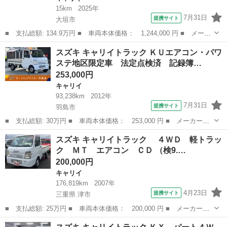
15km
2025年
7月31日
提携サイト
大垣市
■ 支払総額: 134.9万円 ■ 車両本体価格： 1,244,000 円 ■ メーカ
ー名： スズキ ■ 車種名： キャリイトラック ■ グレード名：
岐阜
大垣市
キャリイ
スズキ キャリイトラック ＫＵエアコン・パワ
ＫＣ ★届出済未使用車 ☆衝突被害軽減システム ★４ＷＤ車 ★
ステ地区限定車 法定点検済 記録簿…
車線逸脱...
253,000円
キャリイ
93,238km
2012年
7月31日
提携サイト
羽島市
■ 支払総額: 30万円 ■ 車両本体価格： 253,000 円 ■ メーカー
名： スズキ ■ 車種名： キャリイトラック ■ グレード名： Ｋ
岐阜
羽島市
キャリイ
スズキ キャリイトラック ４ＷＤ 軽トラッ
Ｕエアコン・パワステ地区限定車 法定点検済 記録簿 保証付 三
ク ＭＴ エアコン ＣＤ （検9.…
方開 あおりチェ...
200,000円
キャリイ
176,819km
2007年
4月23日
提携サイト
三重県 津市
■ 支払総額: 25万円 ■ 車両本体価格： 200,000 円 ■ メーカー
名： スズキ ■ 車種名： キャリイトラック ■ グレード名：
三重
津市
キャリイ