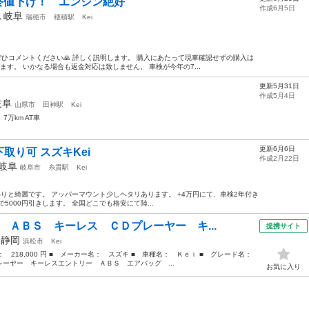
万最終値下げ！ エンジン絶好
作成6月5日
他
岐阜
瑞穂市
穂積駅
Kei
ぜひコメントください🙏 詳しく説明します。 購入にあたって現車確認せずの購入は
ます。 いかなる場合も返金対応は致しません。 車検が今年の7...
更新5月31日
作成5月4日
岐阜
山県市
田神駅
Kei
7万km AT車
更新6月6日
取り可 スズキKei
作成2月22日
岐阜
岐阜市
糸貫駅
Kei
で 内装わりと綺麗です。 アッパーマウント少しヘタリあります。 +4万円にて、車検2年付き
5000円引きします。 全国どこでも格安にて陸...
 ＡＢＳ キーレス ＣＤプレーヤー キ...
提携サイト
年
静岡
浜松市
Kei
格： 218,000 円 ■ メーカー名： スズキ ■ 車種名： Ｋｅｉ ■ グレード名：
ーヤー キーレスエントリー ＡＢＳ エアバッグ ...
お気に入り