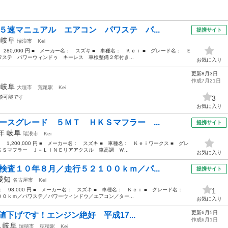
５速マニュアル エアコン パワステ パ...
提携サイト
年
岐阜
瑞浪市
Kei
 280,000 円 ■ メーカー名： スズキ ■ 車種名： Ｋｅｉ ■ グレード名： Ｅ
ステ パワーウィンドゥ キーレス 車検整備２年付き...
お気に入り
更新8月3日
作成7月21日
年
岐阜
大垣市
荒尾駅
Kei
相談可能です
3
お気に入り
ースグレード ５ＭＴ ＨＫＳマフラー ...
提携サイト
9年
岐阜
瑞浪市
Kei
： 1,200,000 円 ■ メーカー名： スズキ ■ 車種名： Ｋｅｉワークス ■ グレ
Ｓマフラー Ｊ－ＬＩＮＥリアアクスル 車高調 Ｗ...
お気に入り
検査１０年８月／走行５２１００ｋｍ／パ...
提携サイト
愛知
名古屋市
Kei
格： 98,000 円 ■ メーカー名： スズキ ■ 車種名： Ｋｅｉ ■ グレード名：
1
０ｋｍ／パワステ／パワーウィンドウ／エアコン／ター...
お気に入り
更新6月5日
終値下げです！エンジン絶好 平成17...
作成6月1日
他
岐阜
瑞穂市
穂積駅
Kei