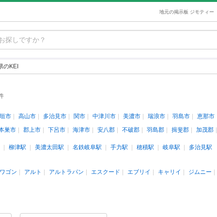
地元の掲示板 ジモティー
のKEI
件
垣市
高山市
多治見市
関市
中津川市
美濃市
瑞浪市
羽島市
恵那市
本巣市
郡上市
下呂市
海津市
安八郡
不破郡
羽島郡
揖斐郡
加茂郡
柳津駅
美濃太田駅
名鉄岐阜駅
手力駅
穂積駅
岐阜駅
多治見駅
ワゴン
アルト
アルトラパン
エスクード
エブリイ
キャリイ
ジムニー