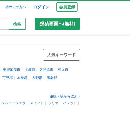
ログイン
会員登録
初めての方へ
投稿画面へ(無料)
検索
人気キーワード
美濃加茂市
土岐市
各務原市
可児市
可児郡
本巣郡
大野郡
養老郡
路線・駅から選ぶ
ジムニーシエラ
スイフト
ソリオ
パレット