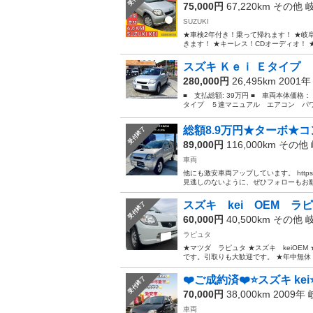
75,000円
67,220km その他
SUZUKI
★車検2年付き！乗って帰れます！ ★岐
きます！ ★キーレス！CDオーディオ！ 
スズキ Ｋｅｉ Ｅタイプ 
280,000円
26,495km 2001
■ 支払総額: 39万円 ■ 車両本体価格：
タイプ ５速マニュアル エアコン パワ
総額8.9万円★ターボ★コン
受付終了
89,000円
116,000km その他
車両
他にも激安車両アップしています。 https://jm
見逃しのないように、ぜひフォローもお願い
スズキ kei OEM ラ
受付終了
60,000円
40,500km その他
ラピュタ
★マツダ ラピュタ ★スズキ keiOE
です。引取りも大歓迎です。 ★年中無休 
❤️ご成約済❤️⭐️スズキ kei
受付終了
70,000円
38,000km 2009年
車両