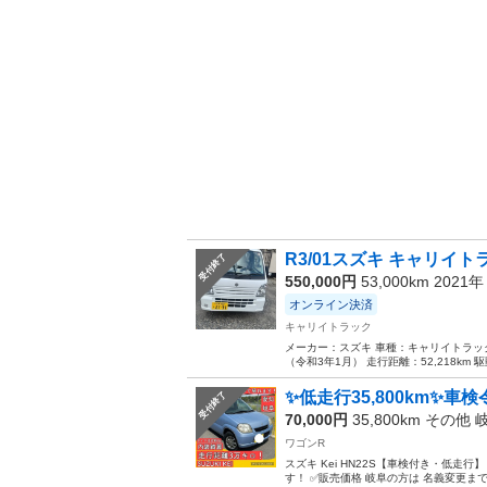
R3/01スズキ キャリイトラ
受付終了
550,000円
53,000km 2021
オンライン決済
キャリイトラック
メーカー：スズキ 車種：キャリイトラック
（令和3年1月） 走行距離：52,218km
✨低走行35,800km✨車検令
受付終了
70,000円
35,800km その他
ワゴンR
スズキ Kei HN22S【車検付き・低走行
す！ ✅販売価格 岐阜の方は 名義変更まで込み