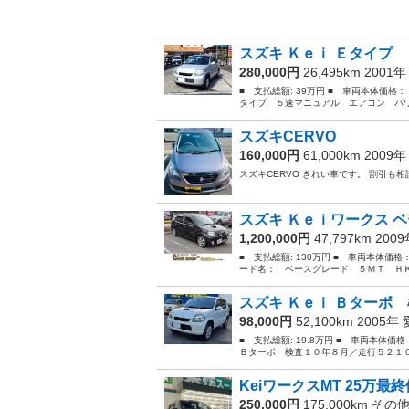
スズキ Ｋｅｉ Ｅタイプ 
280,000円
26,495km 2001
■ 支払総額: 39万円 ■ 車両本体価格：
タイプ ５速マニュアル エアコン パワ
スズキCERVO
160,000円
61,000km 2009
スズキCERVO きれい車です。 割引も
スズキ Ｋｅｉワークス ベ
1,200,000円
47,797km 200
■ 支払総額: 130万円 ■ 車両本体価格
ード名： ベースグレード ５ＭＴ ＨＫ
スズキ Ｋｅｉ Ｂターボ 
98,000円
52,100km 2005年
■ 支払総額: 19.8万円 ■ 車両本体価
Ｂターボ 検査１０年８月／走行５２１０
KeiワークスMT 25万最
250,000円
175,000km その