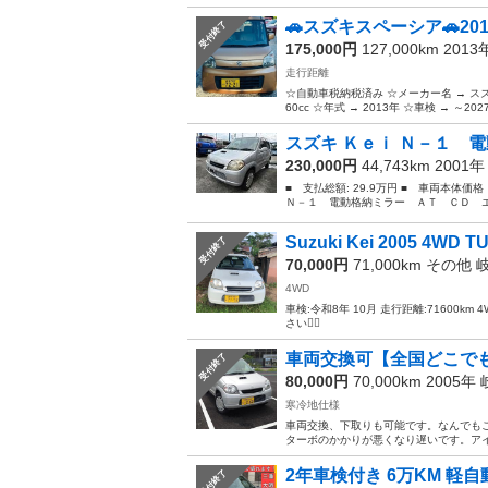
🚗スズキスペーシア🚗2013
受付終了
175,000円
127,000km 201
走行距離
☆自動車税納税済み ☆メーカー名 → スズ
60cc ☆年式 → 2013年 ☆車検 → ～20
スズキ Ｋｅｉ Ｎ－１ 電
230,000円
44,743km 2001
■ 支払総額: 29.9万円 ■ 車両本体価
Ｎ－１ 電動格納ミラー ＡＴ ＣＤ エ
Suzuki Kei 2005 4WD 
受付終了
70,000円
71,000km その他
4WD
車検:令和8年 10月 走行距離:71600
さい🙇‍♀️
車両交換可【全国どこでも格
受付終了
80,000円
70,000km 2005年
寒冷地仕様
車両交換、下取りも可能です。なんでもご相
ターボのかかりが悪くなり遅いです。アイ
2年車検付き 6万KM 軽自動車
受付終了