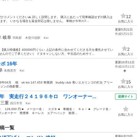
12
ぜひコメントください🙏 詳しく説明します。 購入にあたって現車確認せずの購入は
ます。 いかなる場合も返金対応は致しません。 車検が今年の7...
お気に入り
更新5月21日
作成5月21日
5年
岐阜
羽島郡
木曽川堤駅
Kei
2
 【購入時価格】400000円ぐらい 上記の条件に合わせてくださる方を優先させてい
せんのでご了承ください） ドタキャンしない方、中古品のためサイ...
お気に入り
更新10月11日
ボ 16年
作成10月11日
阜
各務原市
Kei
15
04月 税 ok km 147.453 車庫調 buddy club 青いエカリンゴの灯台 アリー
エンジンの熱影響...
お気に入り
年 実走行２４１９６キロ ワンオーナー...
提携サイト
年
三重
四日市市
Kei
格： 128,000 円 ■ メーカー名： スズキ ■ 車種名： Ｋｅｉ ■ グレード名：
ンオーナー 禁煙車 キーレス エアーバック 衝突...
お気に入り
投稿一覧
更新6月23日