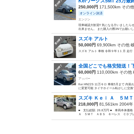
Keiワークス5MT 25
受付終了
250,000円
171,500km その
オンライン決済
エンジン
現車確認大歓迎‼️ 気になる方いましたら
出来ません。 また購入の際3Nでお願いし
スズキ アルト
受付終了
50,000円
69,900km その他
スズキ アルト 車検 令和９年１1 月 走行 
全国どこでも格安陸送！下
受付終了
60,000円
110,000km その他
アッパー
Kei HN22S 11万キロ 車検5月ま
に変更可能 タイヤホイール転がしに交換で
スズキ Ｋｅｉ Ａ ５ＭＴ
218,000円
81,561km 2004
■ 支払総額: 26.8万円 ■ 車両本体価
Ａ ５ＭＴ ＡＢＳ キーレス ＣＤプレ