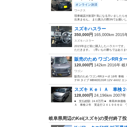
オンライン決済
ワークス
現車確認大歓迎‼️ 気になる方いましたら
出来ません。 また購入の際3Nでお願いし
スズキハスラー
350,000円
165,000km 201
スズキハスラー
2015年ほど前に購入したハラスーです。
ただきます。 （早いもの勝ちではありま
販売のため ワゴンRRター
120,000円
142km 2016年
岐
ワゴン
販売のため ワゴンRRターボ 16年 車検 6年
ナIII タイプ MBW2E2GR 12V 4AX2 
スズキ Ｋｅｉ Ａ 車検２
128,000円
24,196km 2007
■ 支払総額: 24.8万円 ■ 車両本体価
Ａ 車検２年 実走行２４１９６キロ ワ
岐阜県周辺のKei(スズキ)の受付終了