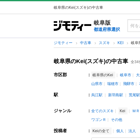
岐阜県のKei(スズキ)の中古車
岐阜版
都道府県選択
ジモティー
中古車
スズキ
KEI
岐阜県
岐阜県のKei(スズキ)の中古車
全34
市区郡
：
岐阜県のKei
岐阜市
大
山県市
瑞穂市
飛騨市
駅
：
烏江駅
新羽島駅
荒尾駅
ジャンル
：
全てのスズキ
Kei
ＭＲ
ワゴンＲ
その他
投稿者
：
Keiの全て
個人
法人