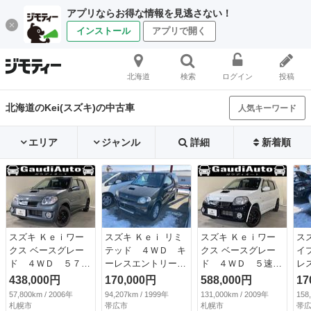
アプリならお得な情報を見逃さない！
インストール
アプリで開く
北海道
検索
ログイン
投稿
北海道のKei(スズキ)の中古車
人気キーワード
エリア
ジャンル
詳細
新着順
スズキ Ｋｅｉワー
スズキ Ｋｅｉ リミ
スズキ Ｋｅｉワー
ス
クス ベースグレー
テッド ４ＷＤ キ
クス ベースグレー
イ
ド ４ＷＤ ５７８
ーレスエントリー
ド ４ＷＤ ５速マ
レ
００ｋｍ ターボ
ＡＴ ＡＢＳ Ｃ
ニュアル 最終型後
Ｔ
438,000円
170,000円
588,000円
17
社外アルミ ボディ
Ｄ ＭＤ アルミホ
期 赤黒レカロシー
全
57,800km / 2006年
94,207km / 1999年
131,000km / 2009年
158
コーティング ヘッ
イール エアコン
ト 禁煙車 寒冷地
ン
札幌市
帯広市
札幌市
帯