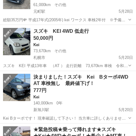
61,000km
その他
元町駅
5月28日
総額35万円💸 平成17年式(2005年) kei ワークス 車検2年付 ※予備検
査取得済 4WD(四駆) 5速マニュアル K6Aターボ 6.1万㌔ めちゃくちゃ
北海道
札幌市
元町駅
Kei
ワークス
スズキ KEI 4WD 低走行
早いです‼︎ 低走行、マニュアル四駆のワークスです‼︎ ...
50,000円
Kei
73,670km
その他
札幌市
5月20日
スズキ KEI 平成13年車 （AT ） 走行距離 73,670km 車検 令和8
年 5/22 サビはそれなりにありますが、エンジン、ミッション絶好調
北海道
札幌市
Kei
ミッション
決まりました！スズキ Kei Bターボ4WD
です！ エアコンもキンキンに冷えます！ 今年の4月にフロントブ...
AT 車検無し 最終値下げ！
777円
Kei
140,000km
0年
新旭川駅
5月20日
Kei Bターボです！ 現車確認して下さい！ 当方車に詳しくありませ
ん！ 一時抹消書類あります！ オートマ！ キーレス！ ノーマル車！ 排
北海道
旭川市
新旭川駅
Kei
ノーマル
★緊急投稿★乗って帰れます★スズキ
気漏れあり！ 進む止まる曲がる問題ないです！ 少し異音がします！
★Kei★4WD★ターボ！★希少！★MT車！…