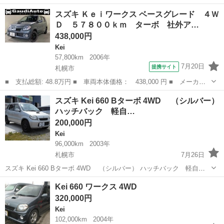
ック 軽自動車 本体価格 150,000円 支払総額 180,000円 年式(初度登
北海道
江別市
Kei
法定
スズキ Ｋｅｉワークス ベースグレード ４Ｗ
録年):1999(H11) 走行距離:9.5万km 修復歴...
Ｄ ５７８００ｋｍ ターボ 社外ア…
438,000円
Kei
57,800km
2006年
7月20日
提携サイト
札幌市
■ 支払総額: 48.8万円 ■ 車両本体価格： 438,000 円 ■ メーカー
名： スズキ ■ 車種名： Ｋｅｉワークス ■ グレード名： ベー
北海道
札幌市
Kei
スズキ Kei 660 Bターボ 4WD （シルバー）
スグレード ４ＷＤ ５７８００ｋｍ ターボ 社外アルミ ボディ
ハッチバック 軽自…
コーティング...
200,000円
Kei
96,000km
2003年
札幌市
7月26日
スズキ Kei 660 Bターボ 4WD （シルバー） ハッチバック 軽自動
車 本体価格 200,000円 支払総額 280,000円 年式(初度登録
北海道
札幌市
Kei
法定
Kei 660 ワークス 4WD
年):2003(H15) 走行距離:9.6万km 修復歴:なし リ...
320,000円
Kei
102,000km
2004年