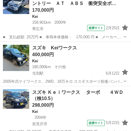
ントリー ＡＴ ＡＢＳ 衝突安全ボ…
170,000円
Kei
158,901km
2000年
2月25日
提携サイト
帯広市
■ 支払総額: 25万円 ■ 車両本体価格： 170,000 円 ■ メーカー
名： スズキ ■ 車種名： Ｋｅｉ ■ グレード名： Ｇタイプ ４
北海道
帯広市
Kei
スズキ Keiワークス
ＷＤ キーレスエントリー ＡＴ ＡＢＳ 衝突安全ボディ エアコ
400,000円
ン パワーステア...
Kei
180,000km
その他
当別駅
6月12日
2005年式ケイワークス、2WD、18万キロ ススギスポーツ前後バンパ
ー、純正もある HKSブローオフバルブ タービン社外 毒キノコ 前置き
北海道
石狩郡
当別駅
Kei
エンジン
スズキ Ｋｅｉワークス ターボ ４ＷＤ
インタークーラー スズキスポーツPCM書き換え 済み 車高調 神風 中
（検10.5）
間スズキスポ...
298,000円
Kei
2004年
5月22日
提携サイト
岩見沢市