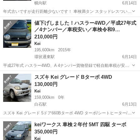
幌向駅
6月14日
年式古いですが走行距離少ないです！ 車検満タン スタッドレスついて
ます。 年式相応のサビ傷あります。 現車確認お願いします。 現在黒
北海道
岩見沢市
幌向駅
Kei
走行距離
値下げしました！ハスラー4WD／平成27年式
ナンバー。 黒ナンバー登録もご相談ください。
／4ナンバー／車税安い／車検令和9…
210,000円
Kei
195,600km
2015年
環状通東駅
6月14日
平成27年式 ハスラー4WD、A 4ナンバー貨物登録で軽自動車税が安い
です！ 乗車定員は2名登録です。 リアシート、シートベルトは付いて
北海道
札幌市
環状通東駅
Kei
スズキ Kei グレード Bターボ 4WD
ます。 ご理解の上宜しくお願い致します。 外装は比較的キレイな方だ
130,000円
と思います。 小キズ...
Kei
159,000km
0年
白石駅
6月13日
スズキ Kei グレード 5ドア660Bターボ 4WD ターボ/シートヒーター/キ
ーレス 年式 H18 走行距離 15.9万km 排気量 660cc ドア 5 ミッション
北海道
札幌市
白石駅
Kei
ターボ
keiワークス 車検２年付 5MT 四駆 ターボ
フロア4AT 色 銀Ｍ 車台番号 HN22...
350,000円
Kei