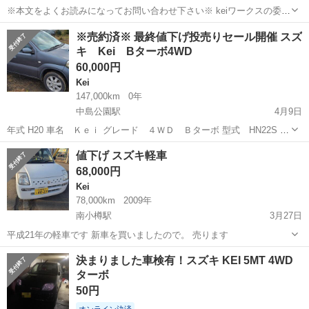
※本文をよくお読みになってお問い合わせ下さい※ keiワークスの委託
出品になります。 これ以上はバラして売っても大して変わらないので
北海道
札幌市
真駒内駅
Kei
エンジン
※売約済※ 最終値下げ投売りセール開催 スズ
下げません！ 1週間くらい様子見て、売れないようならバラします。
キ Kei Bターボ4WD
現状販売 ...
60,000円
Kei
147,000km
0年
中島公園駅
4月9日
年式 H20 車名 Ｋｅｉ グレード ４ＷＤ Ｂターボ 型式 HN22S 走
行 14万7千km 車歴 自家用 装備 ABS AW PS PW エアバッグ 車
北海道
札幌市
中島公園駅
Kei
ターボ
値下げ スズキ軽車
検 一時抹消 シフ...
68,000円
Kei
78,000km
2009年
南小樽駅
3月27日
平成21年の軽車です 新車を買いましたので。 売ります
北海道
小樽市
南小樽駅
Kei
新車
決まりました車検有！スズキ KEI 5MT 4WD
ターボ
50円