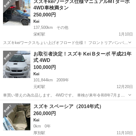
スズキkeiワークス仕様マニュアルMTターボ
のと高級感あります フル満タン車検です 4WD乗り出し可能です ご購
4WD車検満タン
入希望の方はご購...
250,000円
Kei
137,500km
その他
栄町駅
1月10日
スズキkeiワークスちょい上げオフロード仕様！ フロントリアバンパー
カットでちょい上げオフ仕様！ 平成15年の車体で137500キロ 車検は
北海道
札幌市
栄町駅
Kei
ワークス
お取引者決定！スズキ Kei Bターボ 平成21年
R10年1月30まであります。 ホイールやリヤウィングからワークスルッ
式 4WD
クです。 Bタ...
100,000円
Kei
101,844km
2009年
元町駅
12月20日
車買い替えの為出品します。 4WDです。 車検が来年令和8年7月まで
になります。 走行距離は101844です。 少し距離は伸びます。 タイミ
北海道
札幌市
元町駅
Kei
エンジン
スズキ スペーシア（2014年式）
ングチェーン式の為交換不要です！ サビ、傷、排気音漏れあります。
260,000円
その他経年相当のダ...
Kei
0km
0年
厚別駅
11月10日