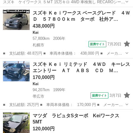
スズキ ケイワークス ５ＭT 15万キロ 4WD 車検無し RECAROシート
エンジンカタカタ音あり。現状渡しです。
北海道
札幌市
東区役所前駅
Kei
エンジン
スズキ Ｋｅｉワークス ベースグレード ４Ｗ
Ｄ ５７８００ｋｍ ターボ 社外ア…
438,000円
Kei
57,800km
2006年
7月20日
提携サイト
札幌市
■ 支払総額: 48.8万円 ■ 車両本体価格： 438,000 円 ■ メーカー
名： スズキ ■ 車種名： Ｋｅｉワークス ■ グレード名： ベー
北海道
札幌市
Kei
スズキ Ｋｅｉ リミテッド ４ＷＤ キーレス
スグレード ４ＷＤ ５７８００ｋｍ ターボ 社外アルミ ボディ
エントリー ＡＴ ＡＢＳ ＣＤ Ｍ…
コーティング...
170,000円
Kei
94,207km
1999年
3月7日
提携サイト
帯広市
■ 支払総額: 25万円 ■ 車両本体価格： 170,000 円 ■ メーカー
名： スズキ ■ 車種名： Ｋｅｉ ■ グレード名： リミテッド
北海道
帯広市
Kei
マツダ ラピュタSターボ Keiワークス
４ＷＤ キーレスエントリー ＡＴ ＡＢＳ ＣＤ ＭＤ アルミホ
5MT
イール エアコン...
120,000円