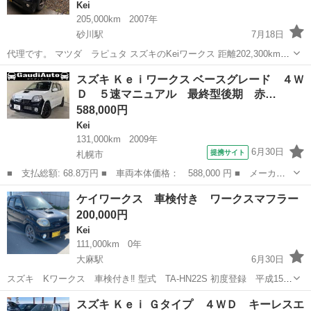
Kei
205,000km
2007年
砂川駅
7月18日
代理です。 マツダ ラピュタ スズキのKeiワークス 距離202,300km
FF 5MT スタッドレス渡しになります。 現在のホイールは付きませ
北海道
砂川市
砂川駅
Kei
ラピュタ
スズキ Ｋｅｉワークス ベースグレード ４Ｗ
ん。 走る曲がる止まるは問題有りません。 マフラーがセンターパイプ
Ｄ ５速マニュアル 最終型後期 赤…
から変わ...
588,000円
Kei
131,000km
2009年
6月30日
提携サイト
札幌市
■ 支払総額: 68.8万円 ■ 車両本体価格： 588,000 円 ■ メーカー
名： スズキ ■ 車種名： Ｋｅｉワークス ■ グレード名： ベー
北海道
札幌市
Kei
ケイワークス 車検付き ワークスマフラー
スグレード ４ＷＤ ５速マニュアル 最終型後期 赤黒レカロシー
200,000円
ト 禁煙車 ...
Kei
111,000km
0年
大麻駅
6月30日
スズキ Kワークス 車検付き‼️ 型式 TA-HN22S 初度登録 平成15年
AT車 車検 令和8年10月22日 買取車になりますので基本的にはノーチ
北海道
札幌市
大麻駅
Kei
スズキ Ｋｅｉ Ｇタイプ ４ＷＤ キーレスエ
ェックです！ 車検までの足に！ 次回の車検取れるかとかその辺の質...