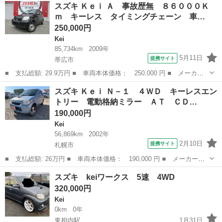
北海道
帯広市
Kei
スズキ Ｋｅｉ Ａ 事故歴無 ８６０００Ｋ
ＷＤ キーレスエントリー ＡＴ ＡＢＳ 衝突安全ボディ エアコ
ｍ キーレス タイミングチェーン 車…
ン パワーステア...
250,000円
Kei
85,734km
2009年
5月11日
提携サイト
帯広市
■ 支払総額: 29.9万円 ■ 車両本体価格： 250,000 円 ■ メーカー
名： スズキ ■ 車種名： Ｋｅｉ ■ グレード名： Ａ 事故歴
北海道
帯広市
Kei
スズキ Ｋｅｉ Ｎ－１ ４ＷＤ キーレスエン
無 ８６０００Ｋｍ キーレス タイミングチェーン 車検（２年）
トリー 電動格納ミラー ＡＴ ＣＤ…
付 ■ 排気量...
190,000円
Kei
56,869km
2002年
2月10日
提携サイト
札幌市
■ 支払総額: 26万円 ■ 車両本体価格： 190,000 円 ■ メーカー
名： スズキ ■ 車種名： Ｋｅｉ ■ グレード名： Ｎ－１ ４Ｗ
北海道
札幌市
Kei
スズキ keiワークス 5速 4WD
Ｄ キーレスエントリー 電動格納ミラー ＡＴ ＣＤ アルミホイ
320,000円
ール 衝突安全ボ...
Kei
0km
0年
東相内駅
1月31日