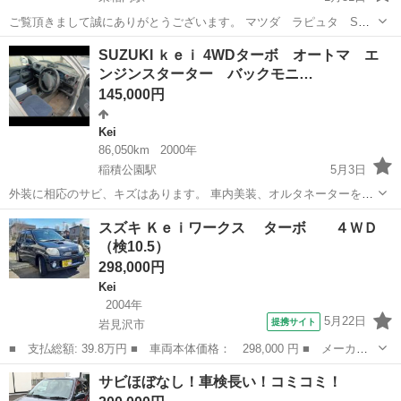
ご覧頂きまして誠にありがとうございます。 マツダ ラピュタ Sタ
ーボですが、只今keiワークス仕様にしています。 5MT 4WD です。 純
北海道
北見市
東相内駅
Kei
ワークス
SUZUKI ｋｅｉ 4WDターボ オートマ エ
正黒レカロ、社外マフラー、エアクリーナー、車高調、ラテラルロッ
ンジンスターター バックモニ…
ド、前後スリット...
145,000円
Kei
86,050km
2000年
稲積公園駅
5月3日
外装に相応のサビ、キズはあります。 車内美装、オルタネーターを交
換して納車します。 ＡＴ カーナビ イクリプス AVN110 エンジンス
北海道
札幌市
稲積公園駅
Kei
SUZUKI
スズキ Ｋｅｉワークス ターボ ４ＷＤ
ターター 型式 GF-HN11S エンジン型式 F6A 札幌管区内の方の名義
（検10.5）
変更は...
298,000円
Kei
2004年
5月22日
提携サイト
岩見沢市
■ 支払総額: 39.8万円 ■ 車両本体価格： 298,000 円 ■ メーカー
名： スズキ ■ 車種名： Ｋｅｉワークス ■ グレード名： タ
北海道
岩見沢市
Kei
サビほぼなし！車検長い！コミコミ！
ーボ ４ＷＤ ■ 排気量： 660cc ■ ドア枚数： 5D ■ ミッシ...