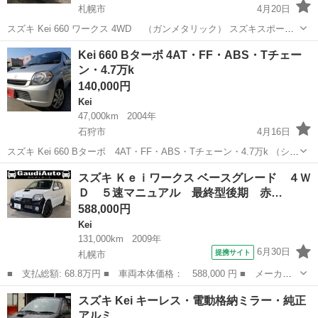
札幌市
4月20日
スズキ Kei 660 ワークス 4WD （ガンメタリック） スズキスポーツ
足廻りにインタークーラー！ ブーストコントローラーもついてま
北海道
札幌市
Kei
ワークス
Kei 660 Bターボ 4AT・FF・ABS・Tチェー
す！ 年式(初度登録年):2004(H16)、 走行距離:10.2万km、 修復歴...
ン・4.7万k
140,000円
Kei
47,000km
2004年
石狩市
4月16日
スズキ Kei 660 Bターボ 4AT・FF・ABS・Tチェーン・4.7万k （シル
バーメタリック） さびも少なく、内外装綺麗です！ 格安・支払総額
北海道
石狩市
Kei
チェーン
スズキ Ｋｅｉワークス ベースグレード ４Ｗ
25万円でご用意しました！ 年式(初度登録年):2004(H16)、...
Ｄ ５速マニュアル 最終型後期 赤…
588,000円
Kei
131,000km
2009年
6月30日
提携サイト
札幌市
■ 支払総額: 68.8万円 ■ 車両本体価格： 588,000 円 ■ メーカー
名： スズキ ■ 車種名： Ｋｅｉワークス ■ グレード名： ベー
北海道
札幌市
Kei
スズキ Kei キーレス・電動格納ミラー・純正
スグレード ４ＷＤ ５速マニュアル 最終型後期 赤黒レカロシー
アルミ
ト 禁煙車 ...