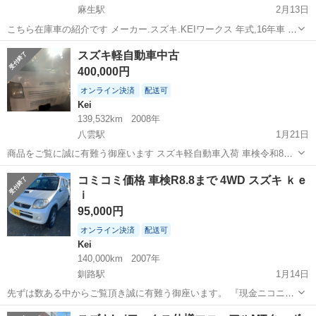
麻生駅
2月13日
こちら在庫車の紹介です メーカー.スズキ.KEIワークス 年式,16年車 車
検.9年5月まで 距離.14万キロ 駆動式.4WD ミッション.MT セールスポ
北海道
札幌市
麻生駅
Kei
ワークス
スズキ軽自動車中古
イント！ 車検長期！ 人気のワークス！ 社外エアクリ！ ワークス...
400,000円
オンライン決済
配送可
Kei
139,532km
2008年
八雲駅
1月21日
商品をご覧に誠に有難う御座います スズキ軽自動車入荷 車検令和8年
12月16日まで 車名：スズキ 初年検査年月平成20年8月 走る曲がる止ま
北海道
二海郡
八雲駅
Kei
軽自動車
コミコミ価格 車検R8.8まで 4WD スズキ ｋｅ
る問題はありません 現車確認大歓迎 現金支払い希望です 宜しくお願
ｉ
い致します🙇‍♀️
95,000円
オンライン決済
配送可
Kei
140,000km
2007年
釧路駅
1月14日
先ずは数ある中からご覧頂き誠に有難う御座います。 『現金ニコニコ
払いも大歓迎』 人気の スズキ ケイになります！！ 内装かなり綺麗な
北海道
釧路市
釧路駅
Kei
エンジン