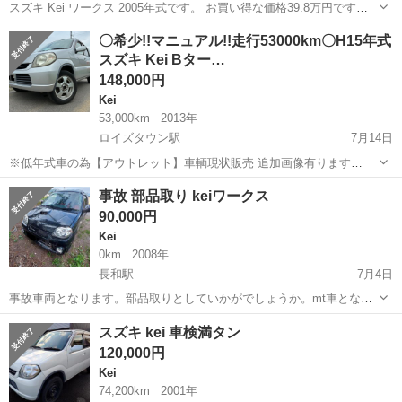
スズキ Kei ワークス 2005年式です。 お買い得な価格39.8万円です。
寒冷地仕様の車で、 4WD、ターボチャージャー、衝突安全ボディな
北海道
札幌市
Kei
ワークス
〇希少!!マニュアル!!走行53000km〇H15年式
ど、 純正エアロ、純正１５インチ、シートミラーヒーターも注目で
スズキ Kei Bター…
す。 年式(初度...
148,000円
Kei
53,000km
2013年
ロイズタウン駅
7月14日
※低年式車の為【アウトレット】車輌現状販売 追加画像有ります
https://www.kurumaerabi.com/usedcar/detail/33770-51/ 〇走行
北海道
石狩郡
ロイズタウン駅
Kei
希少
事故 部品取り keiワークス
53000km 〇希少車 〇5速マニ...
90,000円
Kei
0km
2008年
長和駅
7月4日
事故車両となります。部品取りとしていかがでしょうか。mt車となっ
ております。 バラ売りは考えておりません。 フロントガラス割れ多数
北海道
伊達市
長和駅
Kei
スズキ kei 車検満タン
ラジエーターからクーラント漏れあります。 エンジンはかかります。
120,000円
社外品↓ 柿本改gt0...
Kei
74,200km
2001年