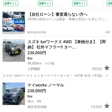
ドライトコーティン
パワーステアリン
仕様 （検10.7）
ン
提携サイト
提携サイト
提携サイト
提
グ 禁煙車 （検
グ パワーウィンド
ド
8.11）
ウ （車検整備付）
付
【自社ローン】審査通らない方へ
IDOMの自社ローンは税金・車検の支払いも含んでいる
ので毎月の支払額は一定
Ad
株式会社IDOM
スズキ keiワークス 4WD 【車検付き】 【即
納】 社外マフラー‼️ ター…
230,000円
Kei
99,800km
その他
上野幌駅
8月6日
スズキ ⭐️keiワークス インタークーラーターボ！ ⭐️AT車 年式 ⭐️平成18
年 距離 ⭐️99,800km 車検 ⭐️2027年8月 駆動 ⭐️4WD ⭐️社外マフラー ⭐️タ
北海道
北広島市
上野幌駅
Kei
ワークス
ケイworks ノーマル
ーボタイマー！ ⭐️フォ...
239,000円
Kei
0km
0年
東区役所前駅
7月25日