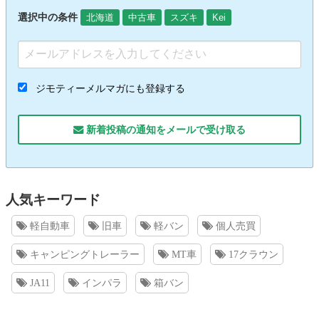
選択中の条件
北海道
中古車
スズキ
Kei
ジモティーメルマガにも登録する
新着投稿の通知をメールで受け取る
人気キーワード
軽自動車
旧車
軽バン
個人売買
キャンピングトレーラー
MT車
17クラウン
JA11
インパラ
箱バン