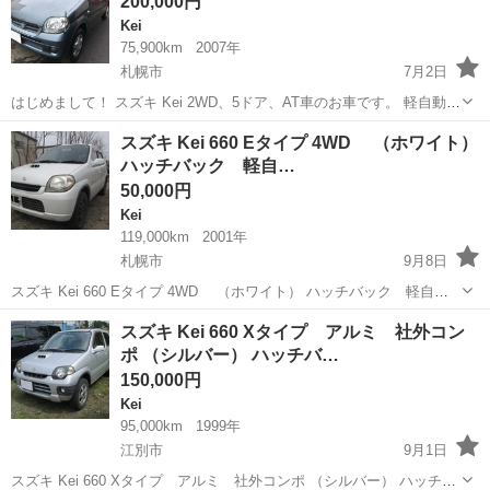
200,000円
Kei
75,900km
2007年
札幌市
7月2日
はじめまして！ スズキ Kei 2WD、5ドア、AT車のお車です。 軽自動車
は、だいたいサビ腐食が数年経過すると発生して、安い軽自動車を買
北海道
札幌市
Kei
AT車
スズキ Kei 660 Eタイプ 4WD （ホワイト）
おうと思ったら特に付き物だと思いますが、こちらのKeiはほぼ外装腐
ハッチバック 軽自…
食ありません！車庫...
50,000円
Kei
119,000km
2001年
札幌市
9月8日
スズキ Kei 660 Eタイプ 4WD （ホワイト） ハッチバック 軽自動
車 本体価格 50,000円 支払総額 180,000円 年式(初度登録年):2001(H13)
北海道
札幌市
Kei
軽自動車
スズキ Kei 660 Xタイプ アルミ 社外コン
走行距離:11.9万km 修復歴:あり リ...
ポ （シルバー） ハッチバ…
150,000円
Kei
95,000km
1999年
江別市
9月1日
スズキ Kei 660 Xタイプ アルミ 社外コンポ （シルバー） ハッチバ