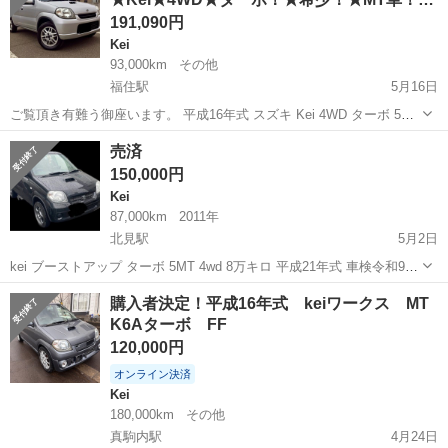
バッテ...
191,090円
Kei
93,000km
その他
福住駅
5月16日
ご覧頂き有難う御座います。 平成16年式 スズキ Kei 4WD ターボ 5速
MT 走行93,000km 車検 令和9年5月まで！ 今では逆に希少になってき
北海道
札幌市
福住駅
Kei
車両
売済
た 「軽×クロスオーバーSUV」の元...
150,000円
Kei
87,000km
2011年
北見駅
5月2日
kei ブーストアップ ターボ 5MT 4wd 8万キロ 平成21年式 車検令和9年
10月 税金負担済み かなり状態いいです 腹下錆無し エアクリーナー社
北海道
北見市
北見駅
Kei
ブーストアップ
購入者決定！平成16年式 keiワークス MT
外 オーディオ付き パワステ エアコン ミラー自動収納 3連メーター...
K6Aターボ FF
120,000円
オンライン決済
Kei
180,000km
その他
真駒内駅
4月24日