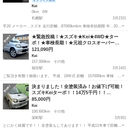
オンライン決済
Kei
0km
0年
札幌駅
3月23日
手20 メーカー...スズキ 走行距離...87000kmkm 車検有効期限 年...2027
月...10 燃料種別...レギュラー ハンドル...右 ミッション...MT タイヤの
北海道
札幌市
札幌駅
Kei
ターボ
★緊急投稿！★スズキ★Kei★4WD★ター
種類...スタッドレ...
ボ！★車検長期！★元祖クロスオーバー…
121,090円
Kei
157,000km
その他
福住駅
3月14日
ご覧頂き有難う御座います。 平成 18年式 距離 157000km 車検 令
和9年4月 クロスオーバー4WDの元祖！ スズキ Kei（ケイ）で御座い
北海道
札幌市
福住駅
Kei
4WD
決まりました！全塗装済み！お値下げ可能！
ます。 箱型で豪華な軽1BOXが隆盛を極める中、...
スズキKeiターボ！！14万5千円！！…
85,000円
Kei
100,683km
その他
栄町駅
3月9日
とにかく綺麗です！！ 全塗装もしてあります！！ 平成11年車で距離数