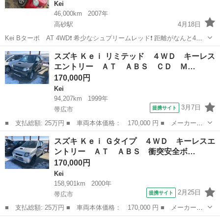
Kei
46,000km
2007年
高砂駅
4月18日
Kei Bターボ AT 4WD❗️ 希少なシュプリームレッド❗️ 距離がなんと4万
6000キロ代‼️ リフトアップされてます❗️ 純正バネ有‼️ 車体かなり綺麗で
北海道
江別市
高砂駅
Kei
ターボ
スズキ Ｋｅｉ リミテッド ４ＷＤ キーレス
す。 車検2年付❗️ 現金手渡しでお願い致します。...
エントリー ＡＴ ＡＢＳ ＣＤ Ｍ…
170,000円
Kei
94,207km
1999年
3月7日
提携サイト
帯広市
■ 支払総額: 25万円 ■ 車両本体価格： 170,000 円 ■ メーカー
名： スズキ ■ 車種名： Ｋｅｉ ■ グレード名： リミテッド
北海道
帯広市
Kei
スズキ Ｋｅｉ Ｇタイプ ４ＷＤ キーレスエ
４ＷＤ キーレスエントリー ＡＴ ＡＢＳ ＣＤ ＭＤ アルミホ
ントリー ＡＴ ＡＢＳ 衝突安全ボ…
イール エアコン...
170,000円
Kei
158,901km
2000年
2月25日
提携サイト
帯広市
■ 支払総額: 25万円 ■ 車両本体価格： 170,000 円 ■ メーカー
名： スズキ ■ 車種名： Ｋｅｉ ■ グレード名： Ｇタイプ ４