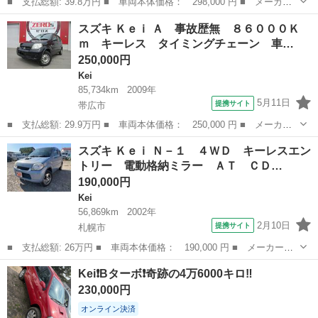
■ 支払総額: 39.8万円 ■ 車両本体価格： 298,000 円 ■ メーカー
名： スズキ ■ 車種名： Ｋｅｉワークス ■ グレード名： タ
北海道
岩見沢市
Kei
スズキ Ｋｅｉ Ａ 事故歴無 ８６０００Ｋ
ーボ ４ＷＤ ■ 排気量： 660cc ■ ドア枚数： 5D ■ ミッシ...
ｍ キーレス タイミングチェーン 車…
250,000円
Kei
85,734km
2009年
5月11日
提携サイト
帯広市
■ 支払総額: 29.9万円 ■ 車両本体価格： 250,000 円 ■ メーカー
名： スズキ ■ 車種名： Ｋｅｉ ■ グレード名： Ａ 事故歴
北海道
帯広市
Kei
スズキ Ｋｅｉ Ｎ－１ ４ＷＤ キーレスエン
無 ８６０００Ｋｍ キーレス タイミングチェーン 車検（２年）
トリー 電動格納ミラー ＡＴ ＣＤ…
付 ■ 排気量...
190,000円
Kei
56,869km
2002年
2月10日
提携サイト
札幌市
■ 支払総額: 26万円 ■ 車両本体価格： 190,000 円 ■ メーカー
名： スズキ ■ 車種名： Ｋｅｉ ■ グレード名： Ｎ－１ ４Ｗ
北海道
札幌市
Kei
Kei❗️Bターボ❗️奇跡の4万6000キロ‼️
Ｄ キーレスエントリー 電動格納ミラー ＡＴ ＣＤ アルミホイ
230,000円
ール 衝突安全ボ...
オンライン決済