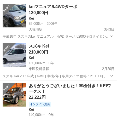
が100000万キロチョイ！！ルーフラック付き！！ まだまだ走れます
北海道
札幌市
栄町駅
Kei
ターボ
keiマニュアル4WDターボ
よ！！ ターボ四駆！！オススメです！！
130,000円
Kei
82,000km
2006年
大谷地駅
3月3日
平成18年 スズキのkei マニュアル 4WD ターボ 82000キロタイミング
チェーン 車検切れてます。 車検２年付きはプラス5万円ですが 光軸サ
北海道
札幌市
大谷地駅
Kei
ターボ
スズキ Kei
イスリで車検行けるかと(簡単な補修は出てくるかもですが) 札幌ナン
210,000円
バーの...
Kei
130,000km
0年
東区役所前駅
2月20日
スズキ Kei 2005年式 | 4WD | 車検2年 | 冬用タイヤ 価格：210,000円
4WD – 車検2年付き 冬用タイヤ装着済み 状態良好 エンジンとトラン
北海道
札幌市
東区役所前駅
Kei
エンジン
ありがとうございました！車検付き！KEIワ
スミッションはスムーズ 内装良好 納車可能
ークス！
22,222円
オンライン決済
Kei
140,000km
0年