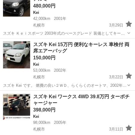
480,000円
Kei
42,000km
2001年
札幌市
3月29日
スズキ Ｋｅｉスポーツ 2003年式のべースグレード 装備としてキーレ
ス ＣＤ ＡＢＳ Ｗエアバック 純正アルミ プライバシーガラ
北海道
札幌市
Kei
買取
スズキ Kei 15万円 便利なキーレス 車検付 両
ス ヒートシーターです。 低走行4.2万㎞ 年式(初度登録) 平成13年 走
席エアーバッグ
行 ...
150,000円
Kei
53,000km
2002年
札幌市
3月22日
スズキ Kei です。 燃費の良い２ＷＤ、らくらくのオートマ、2002年式
の車です。 装備などは、アルミホィール、両席エアーバッグ、衝突安
北海道
札幌市
Kei
買取
スズキ Kei ワークス 4WD 39.8万円 ターボチ
全ボディなどです。 便利なキーレス 、低価格、車検付（28年11月ま
ャージャー
で）もポイントです...
398,000円
Kei
98,000km
2005年
札幌市
3月11日