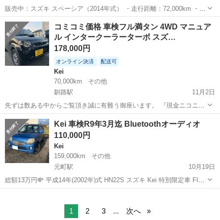
販売中：スズキ スペーシア（2014年式） ・走行距離：72,000km ・車
検：2年間有効 ・駆動方式：4WD（北海道の冬に最適） ・スタッドレ
北海道
札幌市
厚別駅
Kei
スペーシア
コミコミ価格 車検フル満タン 4WD マニュア
スタイヤ付き、または装着可能 名義変更サービス：も可能 廃車後の買
ル インタークーラーターボ スズ…
い取りも可...
178,000円
オンライン決済
配送可
Kei
70,000km
その他
釧路駅
11月2日
先ずは数ある中からご覧頂き誠に有難う御座います。 『現金ニコニコ
払いも大歓迎』 人気のスズキ KEIになります！！ ターボのマニュアル
北海道
釧路市
釧路駅
Kei
インタークーラー
Kei 車検R9年3月迄 Bluetoothオーディオ
なのでかなりスポーティな走りと走破性があります。 山道や悪路だと
110,000円
楽しいと思えます。 ...
Kei
159,000km
その他
元町駅
10月19日
総額13万円💸 平成14年(2002年)式 HN22S スズキ Kei 特別限定車 FIS
フリースタイル ワールドカップ リミテッド 車検R9年3月13日まで 四
北海道
札幌市
元町駅
Kei
車両
駆(4WD)、4AT 走行距離15.9万㌔ K6A ターボ ...
1
2
3
...
次へ