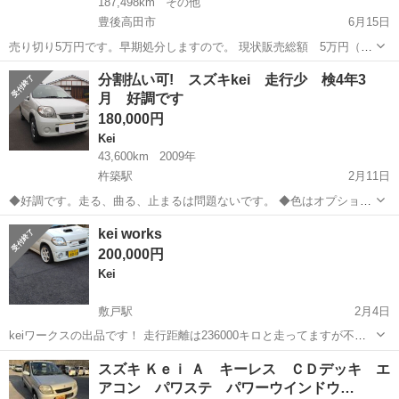
187,498km
その他
豊後高田市
6月15日
売り切り5万円です。早期処分しますので。 現状販売総額 5万円（税
込） 2001年式（平成13年式） スズキ Kei HN21S 走行距離
大分
豊後高田市
Kei
車両
分割払い可! スズキkei 走行少 検4年3
187000Km Kei AT / エアコン有...
月 好調です
180,000円
Kei
43,600km
2009年
杵築駅
2月11日
◆好調です。走る、曲る、止まるは問題ないです。 ◆色はオプション
のパールホワイトです。 ◆パワステ・パワーウインドウ・エアコン・
大分
国東市
杵築駅
Kei
走行距離
kei works
４ＡＴ・キーレス・ＣＤ・ カーナビ・電格ミラー・Ｗエアバッグ。
200,000円
◆多少のキズ・サビ・タ...
Kei
敷戸駅
2月4日
keiワークスの出品です！ 走行距離は236000キロと走ってますが不具
合なく元気よいです！ 車検は７月まであります！ 5MTです！ スズキ
大分
大分市
敷戸駅
Kei
走行距離
スズキ Ｋｅｉ Ａ キーレス ＣＤデッキ エ
スポーツパーツもかなり付いています！ 車高調スズキスポーツ パワー
アコン パワステ パワーウインドウ…
バースズキスポーツ...