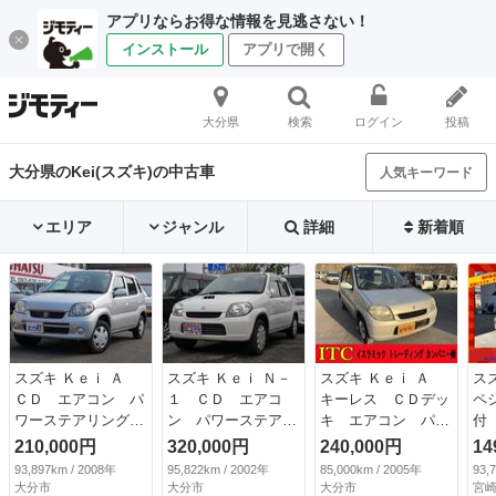
アプリならお得な情報を見逃さない！
インストール
アプリで開く
大分県
検索
ログイン
投稿
大分県のKei(スズキ)の中古車
人気キーワード
エリア
ジャンル
詳細
新着順
スズキ Ｋｅｉ Ａ
スズキ Ｋｅｉ Ｎ－
スズキ Ｋｅｉ Ａ
ス
ＣＤ エアコン パ
１ ＣＤ エアコ
キーレス ＣＤデッ
ペ
ワーステアリング
ン パワーステアリ
キ エアコン パワ
付
パワーウィンドウ
ング パワーウイン
ステ パワーウイン
動
210,000円
320,000円
240,000円
14
Ｗエアバッグ 電動
ドウ Ｗエアバッ
ドウ Ｗエアバッグ
レ
93,897km / 2008年
95,822km / 2002年
85,000km / 2005年
93,
格納ミラー プライ
グ 電動格納ミラ
（車検整備付）
ィ
大分市
大分市
大分市
宮崎