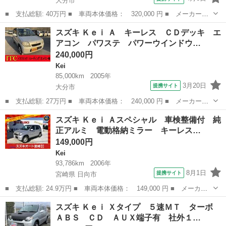
大分市
■ 支払総額: 40万円 ■ 車両本体価格： 320,000 円 ■ メーカー
名： スズキ ■ 車種名： Ｋｅｉ ■ グレード名： Ｎ－１ Ｃ
大分
大分市
Kei
スズキ Ｋｅｉ Ａ キーレス ＣＤデッキ エ
Ｄ エアコン パワーステアリング パワーウインドウ Ｗエアバッ
アコン パワステ パワーウインドウ…
グ 電動格納ミラー...
240,000円
Kei
85,000km
2005年
3月20日
提携サイト
大分市
■ 支払総額: 27万円 ■ 車両本体価格： 240,000 円 ■ メーカー
名： スズキ ■ 車種名： Ｋｅｉ ■ グレード名： Ａ キーレ
大分
大分市
Kei
スズキ Ｋｅｉ Ａスペシャル 車検整備付 純
ス ＣＤデッキ エアコン パワステ パワーウインドウ Ｗエアバ
正アルミ 電動格納ミラー キーレス…
ッグ ■ 排気量：...
149,000円
Kei
93,786km
2006年
8月1日
提携サイト
宮崎県 日向市
■ 支払総額: 24.9万円 ■ 車両本体価格： 149,000 円 ■ メーカー
名： スズキ ■ 車種名： Ｋｅｉ ■ グレード名： Ａスペシャ
宮崎
日向市
Kei
スズキ Ｋｅｉ Ｘタイプ ５速ＭＴ ターボ
ル 車検整備付 純正アルミ 電動格納ミラー キーレス 衝突安全
ＡＢＳ ＣＤ ＡＵＸ端子有 社外１…
ボディ ■ 排...