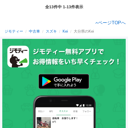
全13件中 1-13件表示
ページTOPへ
ジモティー
中古車
スズキ
Kei
大分県のKei