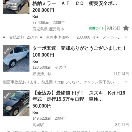
格納ミラー ＡＴ ＣＤ 衝突安全ボ…
で。 自分の住民票...
200,000円
Kei
77,436km
2008年
9月26日
提携サイト
鹿児島県 鹿児島市
■ 支払総額: 25万円 ■ 車両本体価格： 200,000 円 ■ メーカー
名： スズキ ■ 車種名： Ｋｅｉ ■ グレード名： Ａ キーレス
鹿児島
鹿児島市
Kei
ターボ五速 売却ありがとうございました！
エントリー 電動格納ミラー ＡＴ ＣＤ 衝突安全ボディ エアコ
100,000円
ン パワーステア...
Kei
120,500km
その他
豊後清川駅
11月14日
側面事故歴あります。前足回りは触ってない。エンジン調子良い、ミ
ッションも異音無し オイル食い感じません。ワコーズフォアビークル
大分
豊後大野市
豊後清川駅
Kei
ミッション
【全込み】最終値下げ！ スズキ Kei H16
添加数回あり、オイル管理は良いと思います。ＲＸプラグ交換後2万キ
年式 走行15.5万キロ程 車検…
ロぐらい クーラーガスは1年に...
50,000円
Kei
149,622km
2004年
高城駅
8月11日