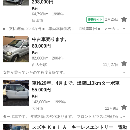
298,000円
Kei
64,798km
1998年
2月25日
提携サイト
日田市
■ 支払総額: 39.8万円 ■ 車両本体価格： 298,000 円 ■ メーカー
名： スズキ ■ 車種名： Ｋｅｉ ■ グレード名： Ｘタイプ ５
大分
日田市
Kei
中古車売ります。
速ＭＴ ターボ ＡＢＳ ＣＤ ＡＵＸ端子有 社外１５インチアル
80,000円
ミ エアコン...
Kei
82,000km
2004年
西大分駅
11月27日
女性が乗っていたので程度良好です。
大分
大分市
西大分駅
Kei
車検29年、4月まで。燃費L13kmターボ車
55,000円
Kei
142,000km
1999年
大分市
12月9日
ターボ車です。 年式相応の劣化あります。 フロントガラスに飛び石あ
ります、注分はしていません。けど車検は通りました。他は特に、不
大分
大分市
Kei
飛び石
スズキ Ｋｅｉ Ａ キーレスエントリー 電動
具合ありません。 試乗してみてください。 車検、平成29年4月5日ま