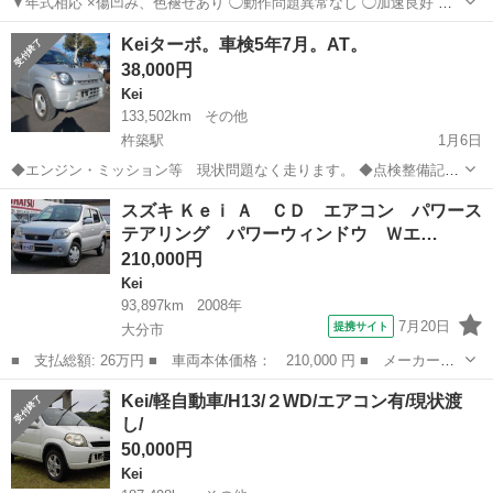
▼年式相応 ×傷凹み、色褪せあり ◯動作問題異常なし ◯加速良好 ◇
オイル交換定期的に行なってます 交換時期になりました 交換してあげ
大分
大分市
高城駅
Kei
税金
Keiターボ。車検5年7月。AT。
てください。 ×タイヤは4本交換した方が良いです ※今右前がパンク
38,000円
の為スペアタイヤです...
Kei
133,502km
その他
杵築駅
1月6日
◆エンジン・ミッション等 現状問題なく走ります。 ◆点検整備記録
簿有ります。 ◆クリア剝がれ、色褪せ、キズ等があります。 ◆現車確
大分
国東市
杵築駅
Kei
ミッション
スズキ Ｋｅｉ Ａ ＣＤ エアコン パワース
認歓迎です。 ※ご自分で名義変更出来る方希望ですが、 県内の方は
テアリング パワーウィンドウ Ｗエ…
代行も可能です。 ...
210,000円
Kei
93,897km
2008年
7月20日
提携サイト
大分市
■ 支払総額: 26万円 ■ 車両本体価格： 210,000 円 ■ メーカー
名： スズキ ■ 車種名： Ｋｅｉ ■ グレード名： Ａ ＣＤ エ
大分
大分市
Kei
Kei/軽自動車/H13/２WD/エアコン有/現状渡
アコン パワーステアリング パワーウィンドウ Ｗエアバッグ 電
し/
動格納ミラー プ...
50,000円
Kei