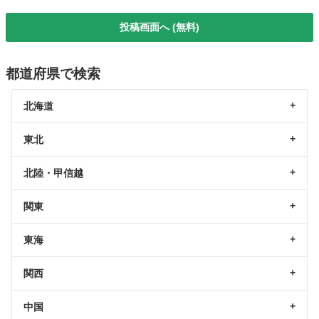
投稿画面へ (無料)
都道府県で検索
北海道
東北
北陸・甲信越
関東
東海
関西
中国