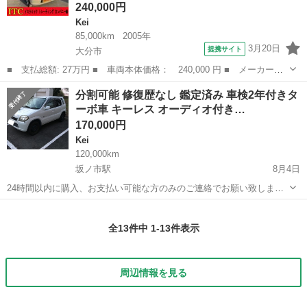
240,000円
Kei
85,000km
2005年
3月20日
提携サイト
大分市
■ 支払総額: 27万円 ■ 車両本体価格： 240,000 円 ■ メーカー
名： スズキ ■ 車種名： Ｋｅｉ ■ グレード名： Ａ キーレ
大分
大分市
Kei
分割可能 修復歴なし 鑑定済み 車検2年付きタ
ス ＣＤデッキ エアコン パワステ パワーウインドウ Ｗエアバ
ーボ車 キーレス オーディオ付き…
ッグ ■ 排気量：...
170,000円
Kei
120,000km
坂ノ市駅
8月4日
24時間以内に購入、お支払い可能な方のみのご連絡でお願い致しま
す。 質問は一度で全て聞きたい事を質問して下さい。数回に分けて質
大分
大分市
坂ノ市駅
Kei
ストーン
問のないようにお願い致します。 現金一括現状コミコミ価格＋消費税
全13件中 1-13件表示
現金の方のみの大特価 スズキ...
周辺情報を見る