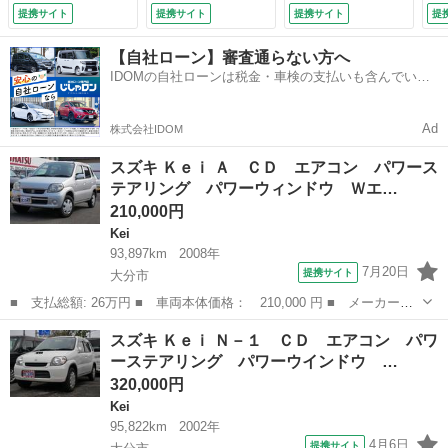
バシーガラス 記録
ー キーレスエント
提携サイト
提携サイト
提携サイト
提
簿 （検9.7）
リー （車検整備
付）
【自社ローン】審査通らない方へ
IDOMの自社ローンは税金・車検の支払いも含んでいる
ので毎月の支払額は一定
Ad
株式会社IDOM
スズキ Ｋｅｉ Ａ ＣＤ エアコン パワース
テアリング パワーウィンドウ Ｗエ…
210,000円
Kei
93,897km
2008年
7月20日
提携サイト
大分市
■ 支払総額: 26万円 ■ 車両本体価格： 210,000 円 ■ メーカー
名： スズキ ■ 車種名： Ｋｅｉ ■ グレード名： Ａ ＣＤ エ
大分
大分市
Kei
スズキ Ｋｅｉ Ｎ－１ ＣＤ エアコン パワ
アコン パワーステアリング パワーウィンドウ Ｗエアバッグ 電
ーステアリング パワーウインドウ …
動格納ミラー プ...
320,000円
Kei
95,822km
2002年
4月6日
提携サイト