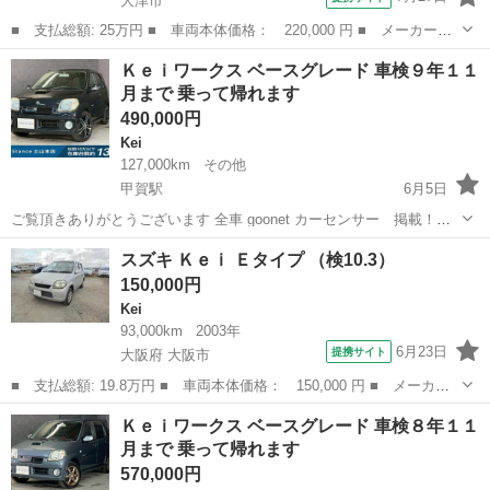
大津市
■ 支払総額: 25万円 ■ 車両本体価格： 220,000 円 ■ メーカー
名： スズキ ■ 車種名： Ｋｅｉ ■ グレード名： Ａ ５速マニ
滋賀
大津市
Kei
Ｋｅｉワークス ベースグレード 車検９年１１
ュアル 禁煙車 ■ 排気量： 660cc ■ ドア枚数： 5D ■ ミッショ
月まで 乗って帰れます
ン...
490,000円
Kei
127,000km
その他
甲賀駅
6月5日
ご覧頂きありがとうございます 全車 goonet カーセンサー 掲載！！
M's Stance 土山本店 軽自動車専門店 ☆気になる車があれば、下記
滋賀
甲賀市
甲賀駅
Kei
ワークス
スズキ Ｋｅｉ Ｅタイプ （検10.3）
に...
150,000円
Kei
93,000km
2003年
6月23日
提携サイト
大阪府 大阪市
■ 支払総額: 19.8万円 ■ 車両本体価格： 150,000 円 ■ メーカー
名： スズキ ■ 車種名： Ｋｅｉ ■ グレード名： Ｅタイプ ■
大阪
大阪市
Kei
Ｋｅｉワークス ベースグレード 車検８年１１
排気量： 660cc ■ ドア枚数： 5D ■ ミッション： AT4速 ...
月まで 乗って帰れます
570,000円