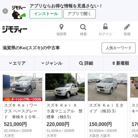
アプリならお得な情報を見逃さない！
インストール
アプリで開く
滋賀県
検索
ログイン
投稿
滋賀県のKei(スズキ)の中古車
人気キーワード
エリア
ジャンル
詳細
新着順
スズキ Ｋｅｉワー
スズキ Ｋｅｉ Ａ
スズキ Ｋｅｉ Ｅタ
ス
クス ベースグレー
５速マニュアル 禁
イプ （検10.3）
キー
ド 車検Ｒ１０年４
煙車 （検9.5）
月 キーレス ＥＴ
521,000円
220,000円
150,000円
17
Ｃ ＨＤＤナビ ワ
62,435km / 2005年
51,000km / 2008年
93,000km / 2003年
29,
ンセグ ＣＤ／ＤＶ
大津市
大津市
大阪府 大阪市
大阪