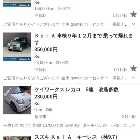
Kei
156,000km
2007年
甲賀駅
5月24日
ご覧頂きありがとうございます 全車 goonet カーセンサー 掲載！！
M's Stance 土山本店 軽自動車専門店 ☆気になる車があれば、下記
滋賀
甲賀市
甲賀駅
Kei
ワークス
Ｋｅｉ Ａ 車検９年１２月まで 乗って帰れま
に...
す
350,000円
Kei
28,000km
2008年
甲賀駅
12月7日
ご覧頂きありがとうございます 全車 goonet カーセンサー 掲載！！
M's Stance 土山本店 軽自動車専門店 ☆気になる車があれば、下記
滋賀
甲賀市
甲賀駅
Kei
goonet
ケイワークス レカロ 5速 改造多数
に...
230,000円
Kei
0km
0年
草津市
8月20日
平成19年式 走行距離 137000キロ 車検切れ タッチペン跡、小傷、エク
ボ、洗車傷程度はあるとおもいます。 禁煙車で 嫌な匂いもありませ
滋賀
草津市
Kei
ワークス
スズキ Ｋｅｉ Ａ キーレス （検9.7）
ん。 AC パワーステアリング パワーウィンドウ ピロ付き車高調 社...