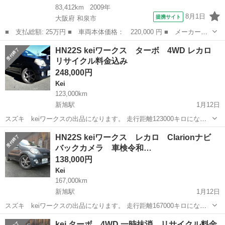
83,412km
2009年
8月1日
提携サイト
大阪府 和泉市
■ 支払総額: 25万円 ■ 車両本体価格： 220,000 円 ■ メーカー
名： スズキ ■ 車種名： Ｋｅｉ ■ グレード名： Ｂターボ 禁
大阪
和泉市
Kei
HN22S keiワークス ターボ 4WD レカロ
煙車／ターボ／分離型ＥＴＣ／ＣＤ／キーレス／ダブルエアバック／
リサイクル料金込み
タイミングチェー...
248,000円
Kei
123,000km
新旭駅
1月12日
スズキ keiワークスの出品になります。 走行距離123000キロになり
ます。 現在は一時抹消しています。 ターボで4WD車両になります。
滋賀
高島市
新旭駅
Kei
車両
HN22S keiワークス レカロ Clarionナビ
ステアリング社外製に替わっています。 リサイクル料金込みです。 ...
バックカメラ 車検令和…
138,000円
Kei
167,000km
新旭駅
1月12日
スズキ keiワークスの出品になります。 走行距離167000キロになり
ます。 現在は車検令和6年7月まであります。 ターボ車両の2WDにな
滋賀
高島市
新旭駅
Kei
車両
kei ターボ 4WD 一時抹消 リサイクル料金