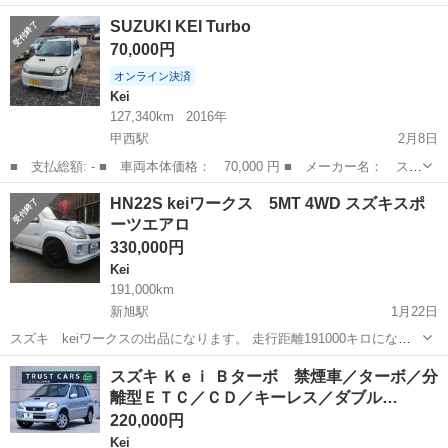
滋賀
湖南市
Kei
ターボ
SUZUKI KEI Turbo
70,000円
オンライン決済
Kei
127,340km
2016年
甲西駅
2月8日
■ 支払総額: - ■ 車両本体価格： 70,000 円 ■ メーカー名： スズ
キ ■ 車種名： KEI ターボ ■ グレード名： ターボ ■ 排気
滋賀
湖南市
甲西駅
Kei
車両
HN22S keiワークス 5MT 4WD スズキスポ
量： 660cc ■ ドア枚数： 5D ■ 店舗PR文： - ■ 修復歴有...
ーツエアロ
330,000円
Kei
191,000km
新旭駅
1月22日
スズキ keiワークスの出品になります。 走行距離191000キロになり
ます。 現在一時抹消になります。 5速ミッション車でターボで4WD車
滋賀
高島市
新旭駅
Kei
車両
スズキ Ｋｅｉ Ｂターボ 禁煙車／ターボ／分
両になります。 スズキスポーツ製の前後バンパー装着しています。 マ
離型ＥＴＣ／ＣＤ／キーレス／ダブル…
フラーが...
220,000円
Kei