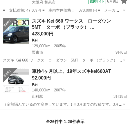
6月9日
提携サイト
大阪府 和泉市
■ 支払総額: 47.8万円 ■ 車両本体価格： 378,000 円 ■ メーカー
名： スズキ ■ 車種名： Ｋｅｉワークス ■ グレード名： ベー
大阪
和泉市
Kei
スズキ Kei 660 ワークス ローダウン
スグレード ＡＴ車 ターボ 純正レカロシート 純正ＡＷ ＥＴ
5MT ターボ （ブラック） …
Ｃ 前後ディス...
428,000円
Kei
129,000km
2005年
栗東市
9月6日
スズキ Kei 660 ワークス ローダウン 5MT ターボ （ブラック） ハ
ッチバック 軽自動車 本体価格 428,000円 支払総額 550,000円 年式
滋賀
栗東市
Kei
ワークス
車検4ヶ月以上、19年スズキkei660AT
(初度登録年):2005(H17) 走行距離:12.9万k...
92,000円
Kei
140,000km
2007年
山科駅
3月19日
（金額悩んでいるので変更しています。) ※3月までの投稿です。3月ま
でにお話がなければ手放すのをやめることにしました。 画像の型式の
滋賀
大津市
山科駅
Kei
オーナー
ものです。 バス通勤に変わったので、通勤用の車を手離します。 車検
全26件中 1-26件表示
2...