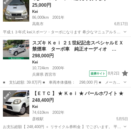
25,000円
オイル交換済み。 不具合...
Kei
86,000km
2001年
高島市
6月17日
平成１３年式 keiスポーツ・ターボになります 希少なマニュアル５速
です ブースターにてエンジンの始動は確認し敷地内での移動程度の走
滋賀
高島市
Kei
割れ
スズキ Ｋｅｉ ２１世紀記念スペシャルＥＸ
行は出来ました 破損箇所はバンパーの割れと左ミラーです パーツはヤ
禁煙車 ターボ車 純正オーディオ …
フオクとかで探すと安く手に...
298,000円
Kei
10,724km
2000年
8月2日
提携サイト
兵庫県 西宮市
■ 支払総額: 39.8万円 ■ 車両本体価格： 298,000 円 ■ メーカー
名： スズキ ■ 車種名： Ｋｅｉ ■ グレード名： ２１世紀記念
兵庫
西宮市
Kei
【ＥＴＣ 】 ★ Ｋｅｉ ★ パールホワイト ★
スペシャルＥＸ 禁煙車 ターボ車 純正オーディオ エアコン パ
248,400円
ワーウインド...
Kei
74,610km
2002年
彦根駅
5月5日
お支払総額【 248,400円 ＋ リサイクル券料金 】でございます。 平成