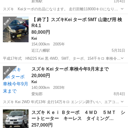
新旭駅
1月4日
スズキ Keiターボの出品になります。 走行距離118000キロになりま
す。 現在一時抹消中になります。 リサイクル料金込みです。 5速ミッ
滋賀
高島市
新旭駅
Kei
車両
【 終了】スズキKei ターボ 5MT 山遊び用 検
ション、ターボで4WDですので雪道等でも楽に走れます。 中古車両で
R4.1
すので...
80,000円
Kei
154,000km
2005年
近江八幡駅
5月31日
平成17年式 HN22S Kei 黒 4WD、5MT、ターボ、154千キロ 車検令和
4年1月 キーレスキー1個 オイル、オイルエレメント交換済 ボンネッ
滋賀
近江八幡市
近江八幡駅
Kei
ワークス
スズキ Kei ターボ 車検今年9月末まで
ト、ルーフ塗装剥げあり クラッチレリーズベアリング不...
20,000円
Kei
140,000km
2003年
愛知郡
8月4日
スズキ Kei 2WD 年式13年 走行14万キロ エンジン調子いい、エアコン
も良く効く 2ヶ月で足はどう？
滋賀
愛知郡
Kei
エンジン
スズキ Ｋｅｉ Ｂターボ ４ＷＤ ５ＭＴ シ
ートヒーター キーレス タイミング…
257,000円