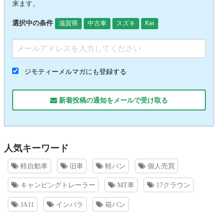
来ます。
選択中の条件
滋賀県
中古車
スズキ
Kei
ジモティーメルマガにも登録する
新着投稿の通知をメールで受け取る
人気キーワード
軽自動車
旧車
軽バン
個人売買
キャンピングトレーラー
MT車
17クラウン
JA11
インパラ
箱バン