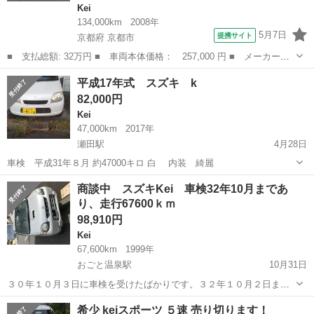
Kei
134,000km
2008年
5月7日
提携サイト
京都府 京都市
■ 支払総額: 32万円 ■ 車両本体価格： 257,000 円 ■ メーカー
名： スズキ ■ 車種名： Ｋｅｉ ■ グレード名： Ｂターボ ４
京都
京都市
Kei
平成17年式 スズキ k
ＷＤ ５ＭＴ シートヒーター キーレス タイミングチェーン ■
82,000円
排気量： 66...
Kei
47,000km
2017年
瀬田駅
4月28日
車検 平成31年８月 約47000キロ 白 内装 綺麗
滋賀
大津市
瀬田駅
Kei
内装
商談中 スズキKei 車検32年10月まであ
り、走行67600ｋｍ
98,910円
Kei
67,600km
1999年
おごと温泉駅
10月31日
３０年１０月３日に車検を受けたばかりです。３２年１０月２日まで
あり。 ターボチャージャー付、AT車です。 走行６７６００ｋｍです
滋賀
大津市
おごと温泉駅
Kei
AT車
希少 keiスポーツ ５速 売り切ります！
ので、まだまだご使用いただけます。 エアコンも効きます。エンジン