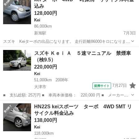
ります。Clarion製のナビついておりバックカメラもついています。
込み
ETC...
128,000円
Kei
86,000km
新旭駅
7月3日
スズキ Keiターボの出品になります。 走行距離86000キロになりま
す。 現在一時抹消中になります。 リサイクル料金込みです。 ターボ
滋賀
高島市
新旭駅
Kei
車両
スズキ Ｋｅｉ Ａ ５速マニュアル 禁煙車
で4WDですので雪道等でも楽に走れます。 中古車両ですので傷、汚れ
（検9.5）
等あります...
220,000円
Kei
51,000km
2008年
7月27日
提携サイト
大津市
■ 支払総額: 25万円 ■ 車両本体価格： 220,000 円 ■ メーカー
名： スズキ ■ 車種名： Ｋｅｉ ■ グレード名： Ａ ５速マニ
滋賀
大津市
Kei
HN22S keiスポーツ ターボ 4WD 5MT リ
ュアル 禁煙車 ■ 排気量： 660cc ■ ドア枚数： 5D ■ ミッショ
サイクル料金込み
ン...
138,000円
Kei
118,000km