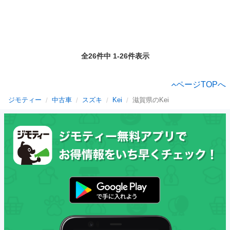
全26件中 1-26件表示
ページTOPへ
ジモティー
中古車
スズキ
Kei
滋賀県のKei