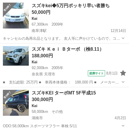
ます。 現在は一時抹消中になります。 レカロシートついています。
滋賀
高島市
新旭駅
Kei
車両
スズキkei◆5万円ポッキリ早い者勝ち
タイヤ溝まだまだあります。 5MT,4WDでターボになります。 詳しく
50,000円
はわ...
Kei
67,300km
2009年
南草津駅
12月14日
キャンセルの為再出品となります。 友人等に声かけているので、コメ
ントからお願い致します。 ■H21年式■型式HN22S,■車検:R6,9,26■走
滋賀
草津市
南草津駅
Kei
走行距離
スズキ Ｋｅｉ Ｂターボ （検8.11）
行距離,67300キロ ■価格は、表示価格以外必要ございません！※名義
188,000円
変更は滋...
Kei
92,000km
2005年
8月1日
提携サイト
奈良県 天理市
■ 支払総額: 25万円 ■ 車両本体価格： 188,000 円 ■ メーカー
名： スズキ ■ 車種名： Ｋｅｉ ■ グレード名： Ｂターボ ■
奈良
天理市
Kei
スズキKEI ターボMT 5F平成15
排気量： 660cc ■ ドア枚数： 5D ■ ミッション： AT4速 ■ ...
300,000円
Kei
58,000km
その他
湖南市
4月2日
ODO:58,000km スポーツマフラー 車検:5/11