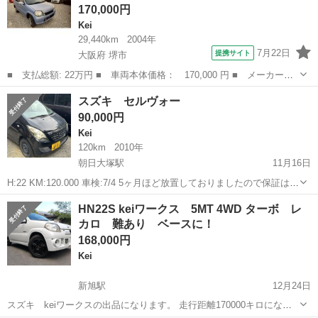
170,000円
Kei
29,440km
2004年
7月22日
提携サイト
大阪府 堺市
■ 支払総額: 22万円 ■ 車両本体価格： 170,000 円 ■ メーカー
名： スズキ ■ 車種名： Ｋｅｉ ■ グレード名： Ａ キーレス
大阪
堺市
Kei
スズキ セルヴォー
■ 排気量： 660cc ■ ドア枚数： 5D ■ ミッション： AT4速 ...
90,000円
Kei
120km
2010年
朝日大塚駅
11月16日
H:22 KM:120.000 車検:7/4 5ヶ月ほど放置しておりましたので保証はご
ざいません
滋賀
東近江市
朝日大塚駅
Kei
HN22S keiワークス 5MT 4WD ターボ レ
カロ 難あり ベースに！
168,000円
Kei
新旭駅
12月24日
スズキ keiワークスの出品になります。 走行距離170000キロになり