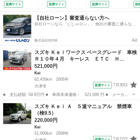
Ｄ 電格ミラー オ
提携サイト
提携サイト
提携サイト
提
ートマ タイミング
チェーン式 インタ
【自社ローン】審査通らない方へ
ークーラーターボ
自社ローンなら「じしゃロン」。他社の審査に通らなか
ＡＢＳ 純正レカロ
った方も
シート １５インチ
アルミホイールード
Ad
株式会社IDOM
（検10.4）
スズキ Ｋｅｉワークス ベースグレード 車検
Ｒ１０年４月 キーレス ＥＴＣ Ｈ…
521,000円
Kei
62,435km
2005年
7月30日
提携サイト
大津市
■ 支払総額: 59.9万円 ■ 車両本体価格： 521,000 円 ■ メーカー
名： スズキ ■ 車種名： Ｋｅｉワークス ■ グレード名： ベー
滋賀
大津市
Kei
スズキ Ｋｅｉ Ａ ５速マニュアル 禁煙車
スグレード 車検Ｒ１０年４月 キーレス ＥＴＣ ＨＤＤナビ ワ
（検9.5）
ンセグ ＣＤ...
220,000円
Kei
51,000km
2008年
7月27日
提携サイト