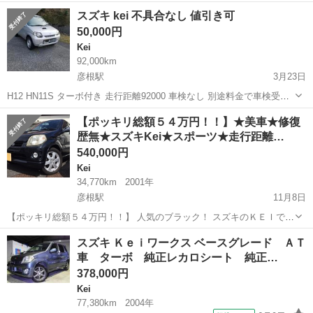
１４年式 Ｋｅｉ グレード Ｅ 綺麗なパールホワイト色のＫＥＩで
滋賀
彦根市
彦根駅
Kei
パールホワイト
スズキ kei 不具合なし 値引き可
す！ ＥＴＣ付なので高速料金所もスムーズに通過できます♪ 通勤用...
50,000円
Kei
92,000km
彦根駅
3月23日
H12 HN11S ターボ付き 走行距離92000 車検なし 別途料金で車検受け
てから渡し可能です。 不具合なく走行可能です。 色あせやルーフ禿げ
滋賀
米原市
彦根駅
Kei
走行距離
【ポッキリ総額５４万円！！】★美車★修復
傷錆等あります。 気になるかたはコメントください。
歴無★スズキKei★スポーツ★走行距離…
540,000円
Kei
34,770km
2001年
彦根駅
11月8日
【ポッキリ総額５４万円！！】 人気のブラック！ スズキのＫＥＩで
す！ とても程度の良いお車です！ ターボ車なので良く走ります♪ 低走
滋賀
彦根市
彦根駅
Kei
ターボ
スズキ Ｋｅｉワークス ベースグレード ＡＴ
行！ 実走行３万㎞台！ ナビやＥＴＣ付！ フォグランプと純正...
車 ターボ 純正レカロシート 純正…
378,000円
Kei
77,380km
2004年