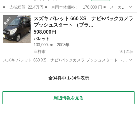
■ 支払総額: 22.4万円 ■ 車両本体価格： 178,000 円 ■ メーカー
名： スズキ ■ 車種名： パレットＳＷ ■ グレード名： ＸＳ
福岡
糸島市
パレット
スズキ パレット 660 XS ナビ+バックカメラ
左側電動スライドドア ＨＩＤライト スマートキー ベンチシー
プッシュスタート （ブラ…
ト ＣＶＴ 盗...
598,000円
パレット
103,000km
2008年
臼杵市
9月21日
スズキ パレット 660 XS ナビ+バックカメラ プッシュスタート （ブ
ラック） ハッチバック 軽自動車 本体価格 598,000円 支払総額
大分
臼杵市
パレット
軽自動車
644,000円 年式(初度登録年):2008(H20) 走行距離:10...
全34件中 1-34件表示
周辺情報を見る