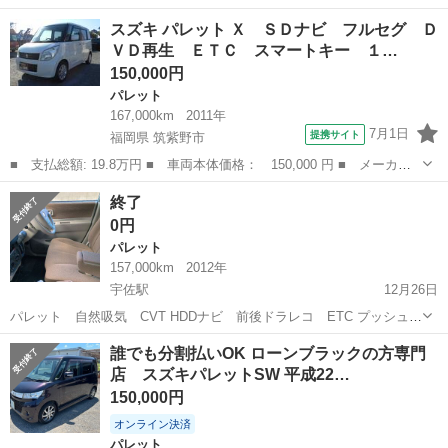
換、オイル交換の500km前にワコーズのヒューエルワンを入れており
大分
大分市
パレット
エレメント
スズキ パレット Ｘ ＳＤナビ フルセグ Ｄ
ました。HKSのエアクリーナ 一のフィルターもオイル交換のタイミン
ＶＤ再生 ＥＴＣ スマートキー １…
グで交換して...
150,000円
パレット
167,000km
2011年
7月1日
提携サイト
福岡県 筑紫野市
■ 支払総額: 19.8万円 ■ 車両本体価格： 150,000 円 ■ メーカー
名： スズキ ■ 車種名： パレット ■ グレード名： Ｘ ＳＤナ
福岡
筑紫野市
パレット
終了
ビ フルセグ ＤＶＤ再生 ＥＴＣ スマートキー １４ＡＷ タイ
0円
ミングチェー...
パレット
157,000km
2012年
宇佐駅
12月26日
パレット 自然吸気 CVT HDDナビ 前後ドラレコ ETC プッシュス
タート、両側パワースライドドア、HID.オートライト付き、バッテリ
大分
宇佐市
宇佐駅
パレット
ドラレコ
誰でも分割払いOK ローンブラックの方専門
ー交換済、ベルト類交換済 車体左側に傷凹み等有り。左側電動格納不
店 スズキパレットSW 平成22…
良、角度...
150,000円
オンライン決済
パレット