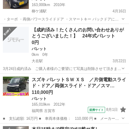
163,000km
2010年
柳ケ浦駅
4月16日
・ターボ ・両側パワースライドドア ・スマートキー バックドアに軽
く凹みキズあります オーディオは付いてません エンジンなど機関は調
大分
宇佐市
柳ケ浦駅
パレット
エンジン
【成約済み！たくさんのお問い合わせありが
子良いです エアコンもよく冷えてます 車検R8年11月まで 走行距離16
とうございました！】 24年式パレット
万キロ 古い車で...
0円
パレット
0km
0年
大在駅
3月22日
3月24日成約済み ご購入者様のご要望にて写真は削除させて頂きま
す。 たくさんのお問い合わせありがとうございました。 機関良好で走
大分
大分市
大在駅
パレット
車両
スズキ パレットＳＷ ＸＳ ／片側電動スライ
りに問題は有りません。 オートマ ナビ地デジ（走行中テレビOK）、
ド・ドア／両側スライド・ドア／スマ…
プッシュス...
110,000円
パレット
165,019km
2012年
8月1日
提携サイト
福岡県 古賀市
■ 支払総額: 16万円 ■ 車両本体価格： 110,000 円 ■ メーカー
名： スズキ ■ 車種名： パレットＳＷ ■ グレード名： ＸＳ
福岡
古賀市
パレット