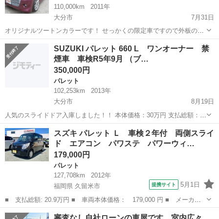
110,000km
2011年
大分市
7月31日
オリジナルツートンカラーです！ せっかくの限定車ですので外板の塗
装の痛みを良くいたしました。オルタネーターから音が出ていたので
大分
大分市
パレット
ツートンカラー
SUZUKI パレット 660 L ワンオーナー 禁
リビルトに交換。ベルトもかえております。 片側電動スライドドアで
煙車 車検R5年9月 （ブ…
す。 ダウンサスが入っておりホイー...
350,000円
パレット
102,253km
2013年
大分市
8月19日
人気のスライドドア入庫しました！！ 本体価格：30万円 支払総額：
35万円 年式：2013年 走行：10.2万km 車検有：2023年9月 修復歴無し
大分
大分市
パレット
車両
スズキ パレット Ｌ 車検２年付 両側スライ
お問い合わせは下記URLよりお申し込み下さい...
ド エアコン パワステ パワーウィ…
179,000円
パレット
127,708km
2012年
5月1日
提携サイト
福岡県 久留米市
■ 支払総額: 20.9万円 ■ 車両本体価格： 179,000 円 ■ メーカー
名： スズキ ■ 車種名： パレット ■ グレード名： Ｌ 車検２
福岡
久留米市
パレット
審査なし自社ローンの車屋です。室内広々、