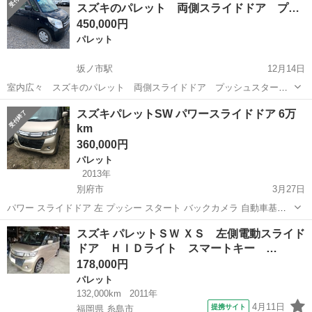
スズキのパレット 両側スライドドア プ…
ない方にオススメ どんなに洗車...
450,000円
パレット
坂ノ市駅
12月14日
室内広々 スズキのパレット 両側スライドドア プッシュスター
ト 修復歴なし 平成21年式 走行9万キロ 車検2年付 スマートキ
大分
大分市
坂ノ市駅
パレット
ストーン
スズキパレットSW パワースライドドア 6万
ー 24時間以内に購入、お支払い可能な方のみのご連絡でお願い致し
km
ます。 質問は一度で全て聞きた...
360,000円
パレット
2013年
別府市
3月27日
パワー スライドドア 左 プッシー スタート バックカメラ 自動車基本
情報 買取車 メーカー:パレット SW 車名:リオ グレード: sw 排気量:−
大分
別府市
パレット
スズキ パレットＳＷ ＸＳ 左側電動スライド
年式:平成23年(2011年) 走行:63000(実...
ドア ＨＩＤライト スマートキー …
178,000円
パレット
132,000km
2011年
4月11日
提携サイト
福岡県 糸島市