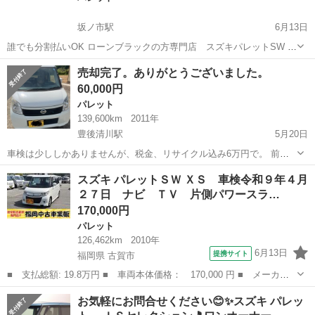
坂ノ市駅
6月13日
誰でも分割払いOK ローンブラックの方専門店 スズキパレットSW 平
成22年式 車検7年6月 走行20万キロ スマートキー プッシュスタ
大分
大分市
坂ノ市駅
パレット
車両
売却完了。ありがとうございました。
ート ETC HDDナビ テレビ DVD Bluetooth 両側スライドドア...
60,000円
パレット
139,600km
2011年
豊後清川駅
5月20日
車検は少ししかありませんが、税金、リサイクル込み6万円で。 前バ
ンパーに傷、ヒビあり 内装は変な臭いなし、この金額帯にしては良い
大分
豊後大野市
豊後清川駅
パレット
エンジン
スズキ パレットＳＷ ＸＳ 車検令和９年４月
方 ピンクパレットを出品してますが、あれよりスムーズに調子良いエ
２７日 ナビ ＴＶ 片側パワースラ…
ンジン、cvt と感じますが、...
170,000円
パレット
126,462km
2010年
6月13日
提携サイト
福岡県 古賀市
■ 支払総額: 19.8万円 ■ 車両本体価格： 170,000 円 ■ メーカー
名： スズキ ■ 車種名： パレットＳＷ ■ グレード名： ＸＳ
福岡
古賀市
パレット
お気軽にお問合せください😊✨スズキ パレッ
車検令和９年４月２７日 ナビ ＴＶ 片側パワースライドドア プ