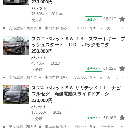
230,000円
パレット
76,306km
2011年
6月21日
提携サイト
大分市
■ 支払総額: 30万円 ■ 車両本体価格： 230,000 円 ■ メーカー
名： スズキ ■ 車種名： パレット ■ グレード名： Ｘ ナビ
大分
大分市
パレット
スズキ パレットＳＷ ＴＳ スマートキー プ
フルセグ 左側電動スライドドア スマートキー プッシュスター
ッシュスタート ＣＤ バックモニタ…
ト オートエアコン...
250,000円
パレット
43,486km
2011年
6月12日
提携サイト
大分市
■ 支払総額: 34万円 ■ 車両本体価格： 250,000 円 ■ メーカー
名： スズキ ■ 車種名： パレットＳＷ ■ グレード名： ＴＳ
大分
大分市
パレット
スズキ パレットＳＷ リミテッドＩＩ ナビ
スマートキー プッシュスタート ＣＤ バックモニター オートエ
フルセグ 両側電動スライドドア シ…
アコン 両側電動...
230,000円
パレット
139,550km
2012年
5月16日
提携サイト
大分市
■ 支払総額: 26万円 ■ 車両本体価格： 230,000 円 ■ メーカー