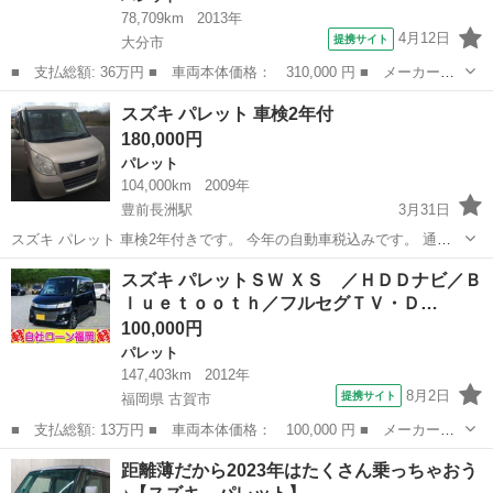
78,709km
2013年
4月12日
提携サイト
大分市
■ 支払総額: 36万円 ■ 車両本体価格： 310,000 円 ■ メーカー
名： スズキ ■ 車種名： パレット ■ グレード名： リミテッド
大分
大分市
パレット
スズキ パレット 車検2年付
ＩＩ スマートキー プッシュスタート 両側電動スライドドア Ｅ
180,000円
ＴＣ ＣＤ 記録...
パレット
104,000km
2009年
豊前長洲駅
3月31日
スズキ パレット 車検2年付きです。 今年の自動車税込みです。 通勤
やちょっとした移動にいかがでしょうか？
大分
宇佐市
豊前長洲駅
パレット
車両
スズキ パレットＳＷ ＸＳ ／ＨＤＤナビ／Ｂ
ｌｕｅｔｏｏｔｈ／フルセグＴＶ・Ｄ…
100,000円
パレット
147,403km
2012年
8月2日
提携サイト
福岡県 古賀市
■ 支払総額: 13万円 ■ 車両本体価格： 100,000 円 ■ メーカー
名： スズキ ■ 車種名： パレットＳＷ ■ グレード名： ＸＳ
福岡
古賀市
パレット
距離薄だから2023年はたくさん乗っちゃおう
／ＨＤＤナビ／Ｂｌｕｅｔｏｏｔｈ／フルセグＴＶ・ＤＶＤ再生／片