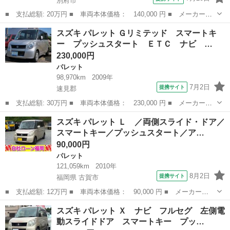
別府市
■ 支払総額: 20万円 ■ 車両本体価格： 140,000 円 ■ メーカー
名： スズキ ■ 車種名： パレット ■ グレード名： Ｘ 両側ス
大分
別府市
パレット
スズキ パレット Ｇリミテッド スマートキ
ライド・片側電動 スマートキー ベンチシート ＣＶＴ 盗難防止
ー プッシュスタート ＥＴＣ ナビ …
システム ＡＢＳ...
230,000円
パレット
98,970km
2009年
7月2日
提携サイト
速見郡
■ 支払総額: 30万円 ■ 車両本体価格： 230,000 円 ■ メーカー
名： スズキ ■ 車種名： パレット ■ グレード名： Ｇリミテッ
大分
速見郡
パレット
スズキ パレット Ｌ ／両側スライド・ドア／
ド スマートキー プッシュスタート ＥＴＣ ナビ ＴＶ 記録
スマートキー／プッシュスタート／ア…
簿 電動格納ミラー...
90,000円
パレット
121,059km
2010年
8月2日
提携サイト
福岡県 古賀市
■ 支払総額: 12万円 ■ 車両本体価格： 90,000 円 ■ メーカー
名： スズキ ■ 車種名： パレット ■ グレード名： Ｌ ／両側
福岡
古賀市
パレット
スズキ パレット Ｘ ナビ フルセグ 左側電
スライド・ドア／スマートキー／プッシュスタート／アルミホイール
動スライドドア スマートキー プッ…
／盗難防止／ＥＴＣ...