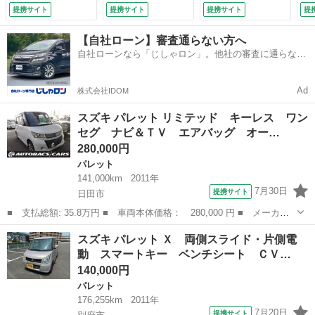
ライト スマートキ
Ｓ ＣＤ ＭＤ ア
ライバシーガラス
Ｃ
提携サイト
提携サイト
提携サイト
提
ー （検10.4）
ルミホイール 衝突
セキュリティ パワ
イ
安全ボディ エアコ
ーステアリング
（検
【自社ローン】審査通らない方へ
ン パワーステアリ
（車検整備付）
自社ローンなら「じしゃロン」。他社の審査に通らなか
ング パワーウィン
った方も
ドウ （車検整備
付）
Ad
株式会社IDOM
スズキ パレット リミテッド キーレス ワン
セグ ナビ＆ＴＶ エアバッグ オー…
280,000円
パレット
141,000km
2011年
7月30日
提携サイト
日田市
■ 支払総額: 35.8万円 ■ 車両本体価格： 280,000 円 ■ メーカー
名： スズキ ■ 車種名： パレット ■ グレード名： リミテッ
大分
日田市
パレット
スズキ パレット Ｘ 両側スライド・片側電
ド キーレス ワンセグ ナビ＆ＴＶ エアバッグ オートマ フル
動 スマートキー ベンチシート ＣＶ…
装備 ＨＩＤヘ...
140,000円
パレット
176,255km
2011年
7月20日
提携サイト