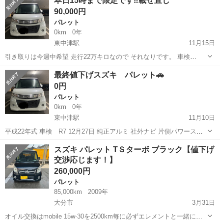
本日15時まで限定です‼️載せ直し
／片側電動スライド・ドア／両側スライド・ドア／スマートキー／プ
90,000円
ッシュスタート／...
パレット
0km
0年
東中津駅
11月15日
引き取りは今週中希望 走行22万キロなので それなりです。 車検
R7.12.27 内装は綺麗です！ 目立つ傷はないですが コキズや擦り傷？
大分
中津市
東中津駅
パレット
ノークレ
最終値下げスズキ パレット🚗
はあります。 走る止まる曲がる問題ないですし エアコン効きます。
0円
バックモニター付き...
パレット
0km
0年
東中津駅
11月10日
平成22年式 車検 R7 12月27日 純正アルミ 社外ナビ 片側パワースラ
イドドア 少し見にくいですがバックモニター付き （バックモニターは
大分
中津市
東中津駅
パレット
個人
スズキ パレット TＳターボ ブラック【値下げ
カメラに傷があり写り悪いです） 走行22万キロですが 悪いところはい
交渉応じます！】
まのとこ...
260,000円
パレット
85,000km
2009年
大分市
3月31日
オイル交換はmobile 15w-30を2500km毎に必ずエレメントと一緒に交