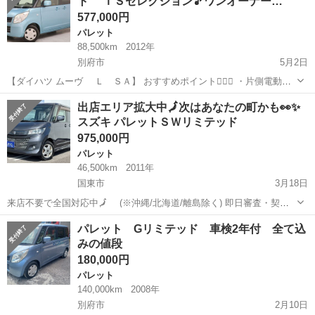
ト ＩＳセレクション🎵ワンオーナー…
ッシュスター...
577,000円
パレット
88,500km
2012年
別府市
5月2日
【ダイハツ ムーヴ Ｌ ＳＡ】 おすすめポイント💁‍♀️✨ ・片側電動ス
ライドドアなので乗降りスムーズ🎵 ・スマートキー、キーレス🔑 ・後
大分
別府市
パレット
オトロン
出店エリア拡大中🗾次はあなたの町かも👀✨
部座席倒すとフラットになります◎ 👇お車の詳細こちらから👇 ht...
スズキ パレットＳＷリミテッド
975,000円
パレット
46,500km
2011年
国東市
3月18日
来店不要で全国対応中🗾 (※沖縄/北海道/離島除く) 即日審査・契約
もできちゃう✨ お車の詳細こちらから↓仮審査もOK👌
大分
国東市
パレット
オトロン
パレット Gリミテッド 車検2年付 全て込
https://www.otoron.jp/lists/detail?carno=036...
みの値段
180,000円
パレット
140,000km
2008年
別府市
2月10日