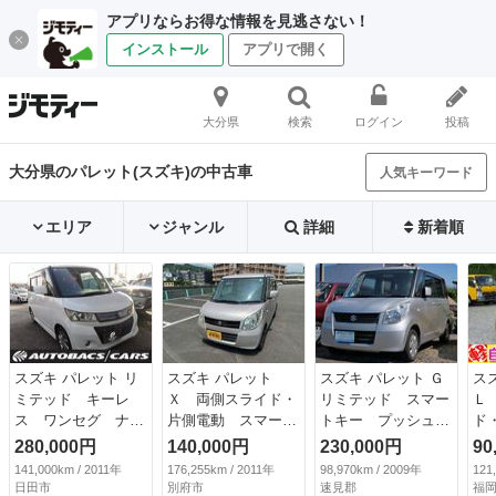
アプリならお得な情報を見逃さない！
インストール
アプリで開く
大分県
検索
ログイン
投稿
大分県のパレット(スズキ)の中古車
人気キーワード
エリア
ジャンル
詳細
新着順
スズキ パレット リ
スズキ パレット
スズキ パレット Ｇ
ス
ミテッド キーレ
Ｘ 両側スライド・
リミテッド スマー
Ｌ
ス ワンセグ ナビ
片側電動 スマート
トキー プッシュス
ド
＆ＴＶ エアバッ
キー ベンチシー
タート ＥＴＣ ナ
キ
280,000円
140,000円
230,000円
90
グ オートマ フル
ト ＣＶＴ 盗難防
ビ ＴＶ 記録簿
ー
141,000km / 2011年
176,255km / 2011年
98,970km / 2009年
121
装備 ＨＩＤヘッド
止システム ＡＢ
電動格納ミラー プ
ル
日田市
別府市
速見郡
福岡