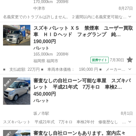
170,000km
2009年
中津市
8月27日
名義変更でのトラブルは許しません。 ２週間以内に名義変更可能な方
のみコメント、現車確認して下さい。 仕事柄ジモティからの通知はオ
大分
中津市
パレット
ブレーキローター
スズキ パレット ＸＳ 禁煙車 ユーザー買取
フにしています。 返答が遅れる事が有ります。 ご了承下さい。 キャ
車 ＨＩＤヘッド フォグランプ 純…
ンセル癖のある方はコメント...
190,000円
パレット
165,000km
2008年
7月30日
提携サイト
福岡県 福岡市
■ 支払総額: 22万円 ■ 車両本体価格： 190,000 円 ■ メーカー
名： スズキ ■ 車種名： パレット ■ グレード名： ＸＳ 禁煙
福岡
福岡市
パレット
審査なしの自社ローン可能な車屋 スズキパ
車 ユーザー買取車 ＨＩＤヘッド フォグランプ 純正フルエア
レット 平成21年式 7万キロ 車検2…
ロ スマートキー ...
450,000円
パレット
坂ノ市駅
8月1日
スズキパレット 平成21年式 7万キロ 車検2年付 修復歴なし 両
側スライドドア 左側電動 プッシュスタート スマートキー2本
大分
大分市
坂ノ市駅
パレット
スズキパレット
審査なし自社ローンもあります。室内広々
ETC ナビ テレビ ワンオーナー ゴールドカラー 洗車をあまりし