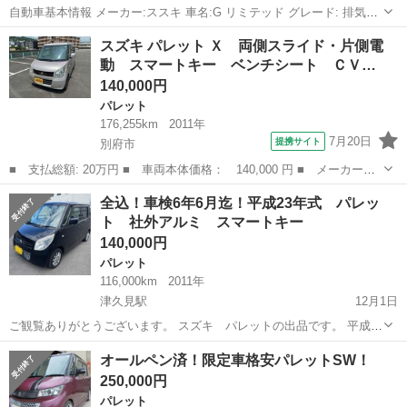
自動車基本情報 メーカー:ススキ 車名:G リミテッド グレード: 排気
量:cc 年式:20年 輸入車モデル年式: − 走行140000(実走行) 色: 色名:−
大分
別府市
パレット
リミテッド
スズキ パレット Ｘ 両側スライド・片側電
車検: 2年受け渡し ミッション:...
動 スマートキー ベンチシート ＣＶ…
140,000円
パレット
176,255km
2011年
7月20日
提携サイト
別府市
■ 支払総額: 20万円 ■ 車両本体価格： 140,000 円 ■ メーカー
名： スズキ ■ 車種名： パレット ■ グレード名： Ｘ 両側ス
大分
別府市
パレット
全込！車検6年6月迄！平成23年式 パレッ
ライド・片側電動 スマートキー ベンチシート ＣＶＴ 盗難防止
ト 社外アルミ スマートキー
システム ＡＢＳ...
140,000円
パレット
116,000km
2011年
津久見駅
12月1日
ご観覧ありがとうございます。 スズキ パレットの出品です。 平成23
年式 116000キロ 使用中のため距離伸びます。 車検 6年6月 スマー
大分
津久見市
津久見駅
パレット
エンジン
オールペン済！限定車格安パレットSW！
トキー HDDナビ 社外アルミホイール CVT 個人的にエンジン、足回り
250,000円
は...
パレット