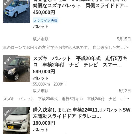
年付 両側スライド エアコン パワステ パワーウィンドウ Ｗエ
綺麗なスズキパレット 両側スライドドア…
アバッグ Ａ...
450,000円
オンライン決済
パレット
坂ノ市駅
5月15日
車のローンでお困りの方 誰でも分割払いOKです。 自己破産した方 債
務整理をした方 借金がある方 自営業の方 仕事されてない方 支払い遅
大分
大分市
坂ノ市駅
パレット
スズキパレット
スズキ パレット 平成20年式 走行5万キ
れてローンの通らない方 まずはお気軽にお問い合わせ下さい。 支払い
ロ 車検2年付 ナビ テレビ スマー…
は最長3年までになり...
599,000円
パレット
55,000km
2008年
坂ノ市駅
5月2日
スズキ パレット 平成20年式 走行5万キロ 車検2年付 ナビ テ
レビ スマートキー プッシュスタート 両側スライドドア 左側電
大分
大分市
坂ノ市駅
パレット
購入決定しました 車検22年11月 パレットSW
動 オートエアコン 室内広々 24時間以内に購入、お支払い可能な方
左電動スライドドア ドラレコ…
のみのご連絡でお願い致します...
180,000円
パレット