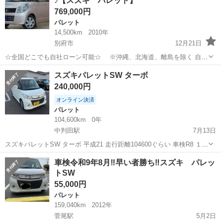
♪【スズキ パレット】
側電動スライド・...
769,000円
パレット
14,500km
2010年
別府市
12月21日
☆全国どこでも自社ローン可能☆ ※沖縄、北海道、離島を除く 自己
破産、債務整理の経験あり… 転職したばかり…自営業… 頭金一括の準
大分
別府市
パレット
オトロン
スズキパレットSW ターボ
備は難しい… そんな不安はオトロンにお任せ(^^)/ 自社ローン専門
240,000円
店！...
オンライン決済
パレット
104,600km
0年
中判田駅
7月13日
スズキパレットSW ターボ 平成21 走行距離104600ぐらい 車検R8 １０
月末 両側自動スライド ドラレコ バックカメラ テレビ 禁煙車 名
大分
大分市
中判田駅
パレット
車検令和9年8月‼️早い者勝ち‼️スズキ パレッ
義変更したらすぐに乗り出せます！ 年式の割には内装も綺麗です！ 子
トSW
供が乗らなく...
55,000円
パレット
159,040km
2012年
菅尾駅
5月2日