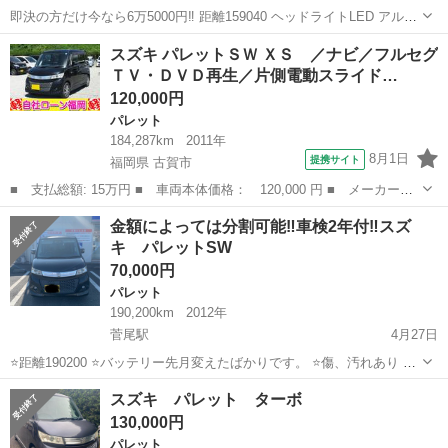
即決の方だけ今なら6万5000円‼️ 距離159040 ヘッドライトLED アルミ
ホイール ナビは付いてますが外します。 ローダウン 5月12日の受け渡
大分
豊後大野市
菅尾駅
パレット
スズキ パレットＳＷ ＸＳ ／ナビ／フルセグ
しになります！ 金額を半分払って頂ければ その日まで置いときま
ＴＶ・ＤＶＤ再生／片側電動スライド…
す！...
120,000円
パレット
184,287km
2011年
8月1日
提携サイト
福岡県 古賀市
■ 支払総額: 15万円 ■ 車両本体価格： 120,000 円 ■ メーカー
名： スズキ ■ 車種名： パレットＳＷ ■ グレード名： ＸＳ
福岡
古賀市
パレット
金額によっては分割可能‼️車検2年付‼️スズ
／ナビ／フルセグＴＶ・ＤＶＤ再生／片側電動スライド・ドア／両側
キ パレットSW
スライド・ドア／...
70,000円
パレット
190,200km
2012年
菅尾駅
4月27日
⭐️距離190200 ⭐️バッテリー先月変えたばかりです。 ⭐️傷、汚れあり ⭐️
ナビなし ⭐️フォグ4色切り替え『ホワイト』『黄色』 『ブルー』『ピ
大分
豊後大野市
菅尾駅
パレット
黄色
スズキ パレット ターボ
ンク』 ⭐️CVT不具合 現金一括でお願いします。 CVT不具合と書いて...
130,000円
パレット