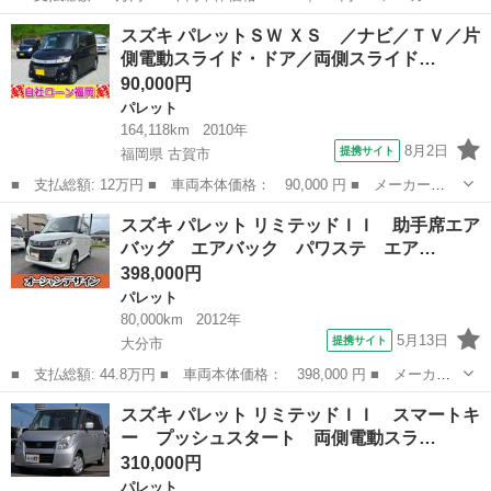
名： スズキ ■ 車種名： パレットＳＷ ■ グレード名： リミテ
大分
大分市
パレット
スズキ パレットＳＷ ＸＳ ／ナビ／ＴＶ／片
ッドＩＩ ナビ フルセグ 両側電動スライドドア シートヒータ
側電動スライド・ドア／両側スライド…
ー ＥＴＣ ルーム...
90,000円
パレット
164,118km
2010年
8月2日
提携サイト
福岡県 古賀市
■ 支払総額: 12万円 ■ 車両本体価格： 90,000 円 ■ メーカー
名： スズキ ■ 車種名： パレットＳＷ ■ グレード名： ＸＳ
福岡
古賀市
パレット
スズキ パレット リミテッドＩＩ 助手席エア
／ナビ／ＴＶ／片側電動スライド・ドア／両側スライド・ドア／スマ
バッグ エアバック パワステ エア…
ートキー／プッシュ...
398,000円
パレット
80,000km
2012年
5月13日
提携サイト
大分市
■ 支払総額: 44.8万円 ■ 車両本体価格： 398,000 円 ■ メーカー
名： スズキ ■ 車種名： パレット ■ グレード名： リミテッド
大分
大分市
パレット
スズキ パレット リミテッドＩＩ スマートキ
ＩＩ 助手席エアバッグ エアバック パワステ エアコン 衝突安
ー プッシュスタート 両側電動スラ…
全ボディ Ａ...
310,000円
パレット