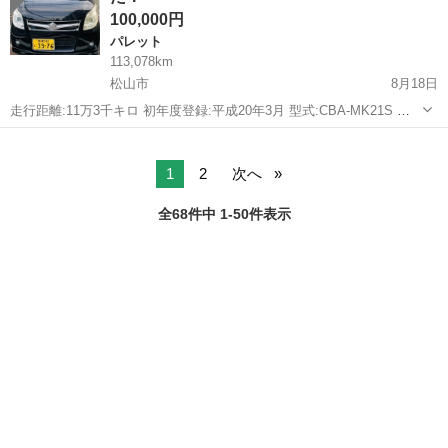
100,000円
パレット
113,078km
松山市
8月18日
走行距離:11万3千キロ 初年度登録:平成20年3月 型式:CBA-MK21S 車
検:令和7年の3月まで 装備品:ETC･カーナビ付き 右後方のタイヤ、ベ
愛媛
松山市
パレット
走行距離
アリングの異音有り ＊こちらで直す場合は11000円頂きます。 両...
1
2
次へ
全68件中 1-50件表示