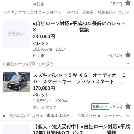
今治市
3月6日
☆全国どこでも自社ローン可能☆ ※沖縄、北海道、離島を除く 自己
破産、債務整理の経験あり… 転職したばかり…自営業… 頭金一括の準
愛媛
今治市
パレット
オトロン
●自社ローン対応●平成23年登録のパレット
備は難しい… そんな不安はオトロンにお任せ(^^)/ 自社ローン専門
X 愛媛
店！...
230,000円
パレット
152,765km
2011年
松山市
5月24日
〇自社ローン対応中古車販売
〇 ☆どなたでもロ
愛媛
松山市
パレット
車両
スズキ パレットＳＷ ＸＳ オーディオ Ｃ
ーン対応可能☆ １、勤続年数の短い方や自営業の方
Ｄ スマートキー プッシュスタート …
２、パートをされる主婦の方や派遣社員の方 ３、自己破産等...
170,000円
パレット
116,570km
2010年
6月6日
提携サイト
香川県 木田郡
■ 支払総額: 28万円 ■ 車両本体価格： 170,000 円 ■ メーカー
名： スズキ ■ 車種名： パレットＳＷ ■ グレード名： ＸＳ
香川
木田郡
パレット
【個人・法人受付中】●自社ローン対応●平成
オーディオ ＣＤ スマートキー プッシュスタート 電動格納ミラ
17年7月登録のワゴンR 愛媛
ー 片側パワース...