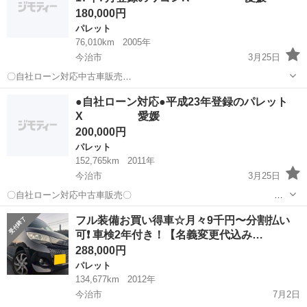
180,000円
パレット
76,010km
2005年
今治市
3月25日
〇自社ローン対応中古車販売
〇 ☆どなたでもローン対応
愛媛
今治市
パレット
車両
●自社ローン対応●平成23年登録のパレット
可能☆ １、勤続年数の短い方や自営業の方 ２、パー
X 愛媛
トをされる主婦の方や派遣社員の方 ３、自己...
200,000円
パレット
152,765km
2011年
今治市
3月25日
〇自社ローン対応中古車販売〇
☆どなたでもローン対応可能☆ １、勤続年数の短い方
愛媛
今治市
パレット
車両
フル装備お買い得車☆月々9千円〜分割払い
や自営業の方 ２、パートをされる主婦の方や派遣社員の方 ３、自己破
可❗️ 車検2年付き！【名義変更代込み…
産等をされた方や...
288,000円
パレット
134,677km
2012年
今治市
7月2日