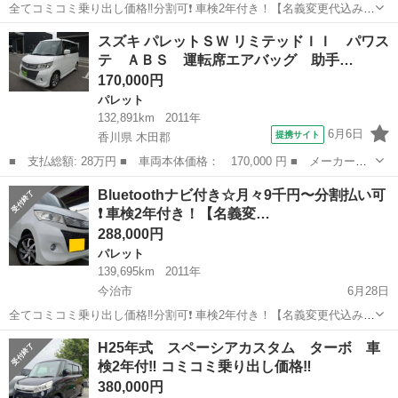
全てコミコミ乗り出し価格‼️分割可❗️ 車検2年付き！【名義変更代込み】
大人気☆スズキ パレットSW XS☆Bluetoothナビ付き☆走行中DVD見
愛媛
今治市
パレット
お買い得
スズキ パレットＳＷ リミテッドＩＩ パワス
れます☆ETC付き☆便利なバックカメラ付き☆便利な電動スライドド
テ ＡＢＳ 運転席エアバッグ 助手…
ア付き☆ス...
170,000円
パレット
132,891km
2011年
6月6日
提携サイト
香川県 木田郡
■ 支払総額: 28万円 ■ 車両本体価格： 170,000 円 ■ メーカー
名： スズキ ■ 車種名： パレットＳＷ ■ グレード名： リミテ
香川
木田郡
パレット
Bluetoothナビ付き☆月々9千円〜分割払い可
ッドＩＩ パワステ ＡＢＳ 運転席エアバッグ 助手席エアバッ
❗️ 車検2年付き！【名義変…
グ サイドエアバッ...
288,000円
パレット
139,695km
2011年
今治市
6月28日
全てコミコミ乗り出し価格‼️分割可❗️ 車検2年付き！【名義変更代込み】
大人気☆スズキ パレットSW XS☆Bluetoothナビ付き☆走行中DVD見
愛媛
今治市
パレット
走行距離
H25年式 スペーシアカスタム ターボ 車
れます☆ETC付き☆便利な電動スライドドア付き☆スマートキー☆便
検2年付‼︎ コミコミ乗り出し価格‼︎
利なフルオ...
380,000円