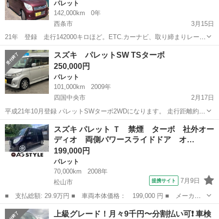
パレット
142,000km
0年
西条市
3月15日
21年 登録 走行142000キロほど。ETC.カーナビ、取り締まりレーダ
ー装備。 車検は令和9年6月まで タイヤの山も十分あります。 内装は
愛媛
西条市
パレット
エンジン
スズキ パレットSW TSターボ
そこそこ綺麗ですが、外装は擦り傷、塗装劣化が多数です。 乗った感
250,000円
じエンジン、エアコ...
パレット
101,000km
2009年
四国中央市
2月17日
平成21年10月登録 パレットSWターボ2WDになります。 走行距離約
101000キロ 両側パワースライドドア、ETC、バックカメラ 車検あり
愛媛
四国中央市
パレット
走行距離
スズキ パレット Ｔ 禁煙 ターボ 社外オー
の為名変後即乗り出し可能です🉑
ディオ 両側パワースライドドア オ…
199,000円
パレット
70,000km
2008年
7月9日
提携サイト
松山市
■ 支払総額: 29.9万円 ■ 車両本体価格： 199,000 円 ■ メーカー
名： スズキ ■ 車種名： パレット ■ グレード名： Ｔ 禁煙
愛媛
松山市
パレット
上級グレード！月々9千円〜分割払い可❗️ 車検
ターボ 社外オーディオ 両側パワースライドドア オートエアコ