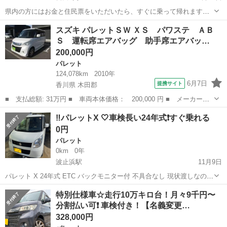
県内の方にはお金と住民票をいただいたら、すぐに乗って帰れます😁
中古車なので状態を見てから購入した方がいいです 3Nでお願いします
愛媛
松山市
宮田町駅
パレット
スズキ パレットＳＷ ＸＳ パワステ ＡＢ
😇
Ｓ 運転席エアバッグ 助手席エアバッ…
200,000円
パレット
124,078km
2010年
6月7日
提携サイト
香川県 木田郡
■ 支払総額: 31万円 ■ 車両本体価格： 200,000 円 ■ メーカー
名： スズキ ■ 車種名： パレットＳＷ ■ グレード名： ＸＳ
香川
木田郡
パレット
‼️パレットX 🤍車検長い24年式❗️すぐ乗れる
パワステ ＡＢＳ 運転席エアバッグ 助手席エアバッグ サイドエ
0円
アバッグ 盗難防...
パレット
0km
0年
波止浜駅
11月9日
パレット X 24年式 ETC バックモニター付 不具合なし 現状渡しなので
現車確認必ずお願いします 購入後のクレーム対応は致しません 県内の
愛媛
今治市
波止浜駅
パレット
特別仕様車☆走行10万キロ台！月々9千円〜
方は乗って帰れます(住民票持参) 県外の方は要相談(預り金あり) 値引
分割払い可❗️ 車検付き！【名義変更…
き...
328,000円