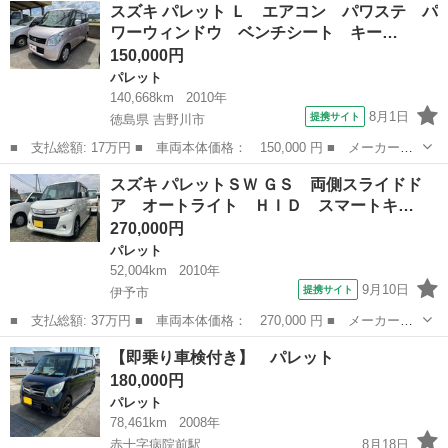
愛媛
東温市
牛渕団地前駅
パレット
車両
スズキ パレット Ｌ エアコン パワステ パ
装備-状態 ◉スマートキー ◉プッシュスタート ◉フルセグTVナ...
ワーウィンドウ ベンチシート キー…
150,000円
パレット
140,668km
2010年
8月1日
提携サイト
徳島県 吉野川市
■ 支払総額: 17万円 ■ 車両本体価格： 150,000 円 ■ メーカー
名： スズキ ■ 車種名： パレット ■ グレード名： Ｌ エアコ
徳島
吉野川市
パレット
スズキ パレットＳＷ ＧＳ 両側スライドド
ン パワステ パワーウィンドウ ベンチシート キーレス スマー
ア オートライト ＨＩＤ スマートキ…
トキー ＥＴＣ ...
270,000円
パレット
52,004km
2010年
9月10日
提携サイト
伊予市
■ 支払総額: 37万円 ■ 車両本体価格： 270,000 円 ■ メーカー
名： スズキ ■ 車種名： パレットＳＷ ■ グレード名： ＧＳ
愛媛
伊予市
パレット
【即乗り車検付き】 パレット
両側スライドドア オートライト ＨＩＤ スマートキー 電動格納
180,000円
ミラー ベンチシ...
パレット
78,461km
2008年
赤十字病院前駅
8月18日