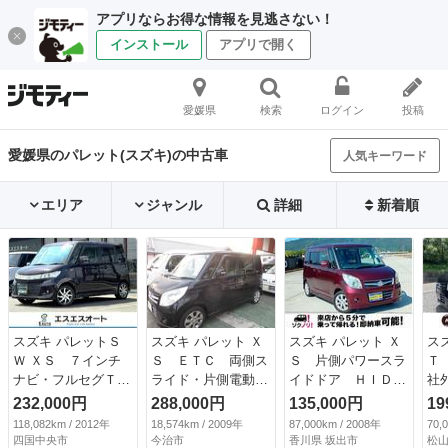
アプリならお得な情報を見逃さない！
インストール
アプリで開く
愛媛県
検索
ログイン
投稿
愛媛県のパレット(スズキ)の中古車
人気キーワード
エリア
ジャンル
詳細
新着順
スズキ パレットＳ
スズキ パレット Ｘ
スズキ パレット Ｘ
ス
Ｗ ＸＳ ７インチ
Ｓ ＥＴＣ 両側ス
Ｓ 片側パワースラ
Ｔ
ナビ・フルセグＴ
ライド・片側電動
イドドア ＨＩＤラ
社
Ｖ・バックカメラ・
ナビ ＴＶ ＨＩ
イト プッシュスタ
側
232,000円
288,000円
135,000円
19
ＥＴＣ・プッシュス
Ｄ スマートキー
ート （検9.4）
ア
118,082km / 2012年
18,574km / 2009年
87,000km / 2008年
70,
タート・片側電動ス
電動格納ミラー ベ
ン
四国中央市
今治市
香川県 坂出市
松