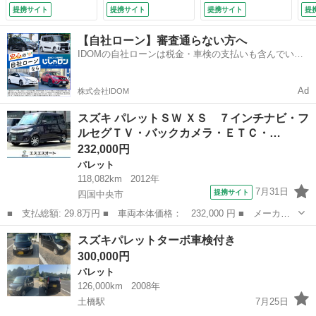
ライドドア・ＣＤプ
ンチシート ＡＴ
プ
提携サイト
提携サイト
提携サイト
提
レーヤー・ラジオ・
盗難防止システム
Ｈ
オートエアコン・１
ＡＢＳ アルミホイ
ト
【自社ローン】審査通らない方へ
４インチアルミホイ
ール 衝突安全ボデ
ー
IDOMの自社ローンは税金・車検の支払いも含んでいる
ール・オートライ
ィ エアコン パワ
ラ
ので毎月の支払額は一定
ト・電動格納ドアミ
ーステアリング
シ
ラー （検9.2）
（車検整備付）
ラ
Ad
株式会社IDOM
スズキ パレットＳＷ ＸＳ ７インチナビ・フ
ルセグＴＶ・バックカメラ・ＥＴＣ・…
232,000円
パレット
118,082km
2012年
7月31日
提携サイト
四国中央市
■ 支払総額: 29.8万円 ■ 車両本体価格： 232,000 円 ■ メーカー
名： スズキ ■ 車種名： パレットＳＷ ■ グレード名： ＸＳ
愛媛
四国中央市
パレット
スズキパレットターボ車検付き
７インチナビ・フルセグＴＶ・バックカメラ・ＥＴＣ・プッシュスタ
300,000円
ート・片側電...
パレット
126,000km
2008年
土橋駅
7月25日