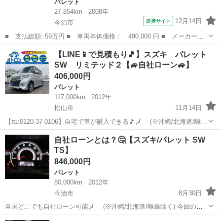
パレット
27,854km
2008年
12月14日
提携サイト
今治市
■ 支払総額: 59万円 ■ 車両本体価格： 490,000 円 ■ メーカー
名： スズキ ■ 車種名： パレット ■ グレード名： Ｘ パワー
愛媛
今治市
パレット
【LINE📱で見積もり🎵】スズキ パレット
スライドドア プッシュスタート ■ 排気量： 660cc ■ ドア枚
SW リミテッド２【🚙自社ローン🚙】
数： 5D...
406,000円
パレット
117,000km
2012年
松山市
11月14日
【℡:0120-37-0106】自宅で車が購入できる🎵🗾 (※沖縄/北海道/離島
除く) 今回のお車の詳細はこちらから↓仮審査もできます◎
愛媛
松山市
パレット
オトロン
自社ローンとは？🤔【スズキ/パレット SW
https://www.otoron.jp/lists/detail?ca...
TS】
846,000円
パレット
80,000km
2012年
今治市
8月30日
全国どこでも自社ローン可能🗾 (※沖縄/北海道/離島除く) 今回のお
車の詳細はこちらから↓仮審査も◎ https://otoron.jp/lists/detail/?
愛媛
今治市
パレット
オトロン