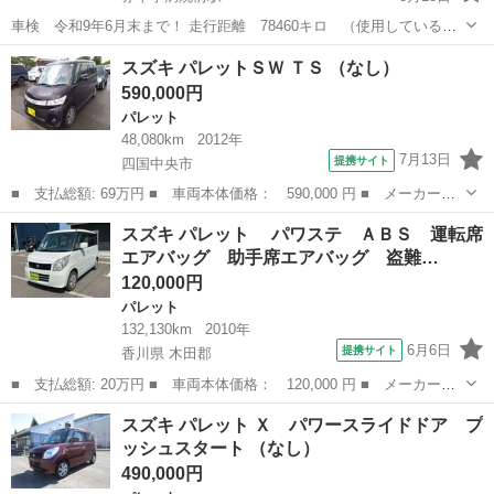
車検 令和9年6月末まで！ 走行距離 78460キロ （使用しているの
で伸びます。） 令和7年8月にタイヤ新品交換 両側パワスラ付き！ 年
愛媛
松山市
赤十字病院前駅
パレット
走行距離
スズキ パレットＳＷ ＴＳ （なし）
式なりの小傷ありますが、大きな凹み等は無いと思います。 現車確認
590,000円
の上、ご検討よ...
パレット
48,080km
2012年
7月13日
提携サイト
四国中央市
■ 支払総額: 69万円 ■ 車両本体価格： 590,000 円 ■ メーカー
名： スズキ ■ 車種名： パレットＳＷ ■ グレード名： ＴＳ
愛媛
四国中央市
パレット
スズキ パレット パワステ ＡＢＳ 運転席
■ 排気量： 660cc ■ ドア枚数： 5D ■ ミッション： AT ■
エアバッグ 助手席エアバッグ 盗難…
店...
120,000円
パレット
132,130km
2010年
6月6日
提携サイト
香川県 木田郡
■ 支払総額: 20万円 ■ 車両本体価格： 120,000 円 ■ メーカー
名： スズキ ■ 車種名： パレット ■ グレード名： パワス
香川
木田郡
パレット
スズキ パレット Ｘ パワースライドドア プ
テ ＡＢＳ 運転席エアバッグ 助手席エアバッグ 盗難防止装置
ッシュスタート （なし）
ＣＤ キーレス ス...
490,000円