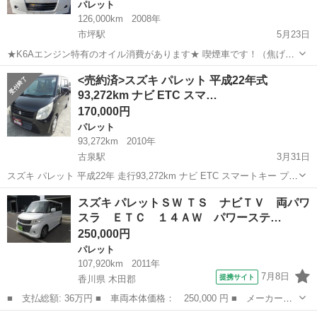
パレット
126,000km
2008年
市坪駅
5月23日
★K6Aエンジン特有のオイル消費があります★ 喫煙車です！（焦げは
なかったと思いますがタバコの臭いはあります） CD.MDデッキ（動作
愛媛
松山市
市坪駅
パレット
車両
<売約済>スズキ パレット 平成22年式
確認しておりません） 車検令和9年4月まで。 2WD、4速オートマ
93,272km ナビ ETC スマ…
（CVTではないです）...
170,000円
パレット
93,272km
2010年
古泉駅
3月31日
スズキ パレット 平成22年 走行93,272km ナビ ETC スマートキー プッ
シュスタート 車検無し 車検受け渡し可(別途要費用) 格安出品のため、
愛媛
伊予郡
古泉駅
パレット
スマート
スズキ パレットＳＷ ＴＳ ナビＴＶ 両パワ
3Nでお願い致します。 現車確認可能です お問...
スラ ＥＴＣ １４ＡＷ パワーステ…
250,000円
パレット
107,920km
2011年
7月8日
提携サイト
香川県 木田郡
■ 支払総額: 36万円 ■ 車両本体価格： 250,000 円 ■ メーカー
名： スズキ ■ 車種名： パレットＳＷ ■ グレード名： ＴＳ