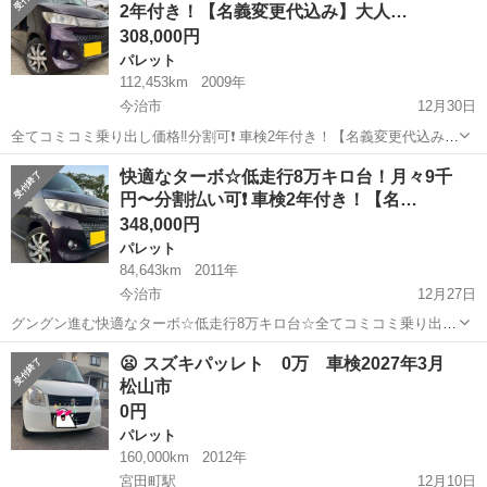
2年付き！【名義変更代込み】大人…
ン スマートキ...
308,000円
パレット
112,453km
2009年
今治市
12月30日
全てコミコミ乗り出し価格‼️分割可❗️ 車検2年付き！【名義変更代込み】
大人気☆スズキ パレットSW XS☆HDDナビ付き☆走行中DVD見れま
愛媛
今治市
パレット
走行距離
快適なターボ☆低走行8万キロ台！月々9千
す☆ETC付き☆便利な電動スライドドア付き☆スマートキー☆便利な
円〜分割払い可❗️ 車検2年付き！【名…
フルオートエアコン...
348,000円
パレット
84,643km
2011年
今治市
12月27日
グングン進む快適なターボ☆低走行8万キロ台☆全てコミコミ乗り出し
価格‼️分割可❗️ 車検2年付き！【名義変更代込み】大人気☆スズキ パレ
愛媛
今治市
パレット
走行距離
😦 スズキパッレト 0万 車検2027年3月
ットSW TS☆SDナビ付き☆走行中DVD見れます☆便利な電動スライド
松山市
ドア付き♪しかも両...
0円
パレット
160,000km
2012年
宮田町駅
12月10日