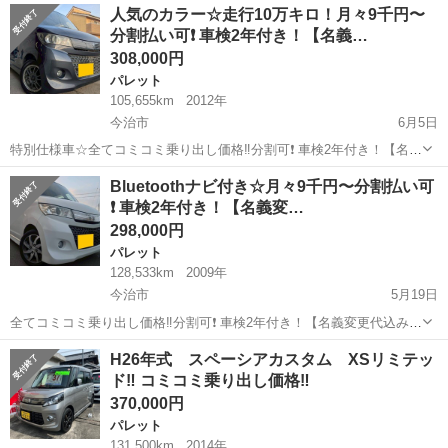
愛媛
四国中央市
パレット
人気のカラー☆走行10万キロ！月々9千円〜
７インチナビ・フルセグＴＶ・バックカメラ・ＥＴＣ・プッシュスタ
分割払い可❗️ 車検2年付き！【名義…
ート・片側電...
308,000円
パレット
105,655km
2012年
今治市
6月5日
特別仕様車☆全てコミコミ乗り出し価格‼️分割可❗️ 車検2年付き！【名義
変更代込み】大人気☆スズキ パレットSW リミテッドⅡ☆走行10万キ
愛媛
今治市
パレット
走行距離
Bluetoothナビ付き☆月々9千円〜分割払い可
ロ☆SDナビ付き☆走行中DVD見れます☆ETC付き☆便利な電動スライ
❗️ 車検2年付き！【名義変…
ドドア付き♪しか...
298,000円
パレット
128,533km
2009年
今治市
5月19日
全てコミコミ乗り出し価格‼️分割可❗️ 車検2年付き！【名義変更代込み】
大人気☆スズキ パレットSW XS☆Bluetoothナビ付き☆走行中DVD見
愛媛
今治市
パレット
走行距離
H26年式 スペーシアカスタム XSリミテッ
れます☆ETC付き☆便利な電動スライドドア付き☆スマートキー☆便
ド‼︎ コミコミ乗り出し価格‼︎
利なフルオ...
370,000円
パレット
131,500km
2014年