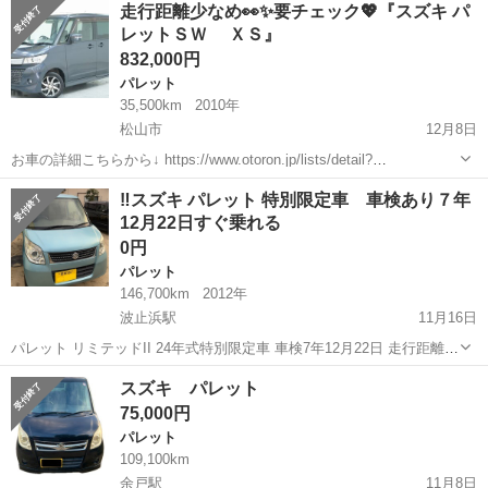
香川
木田郡
パレット
走行距離少なめ👀✨要チェック💖『スズキ パ
ナビＴＶ 両パワスラ ＥＴＣ １４ＡＷ パワーステアリング パ
レットＳＷ ＸＳ』
ワーウィンドウ ...
832,000円
パレット
35,500km
2010年
松山市
12月8日
お車の詳細こちらから↓ https://www.otoron.jp/lists/detail?
carno=041660 来店不要で全国対応中🗾(※沖縄/北海道/離島除く) 携帯
愛媛
松山市
パレット
走行距離
‼️スズキ パレット 特別限定車 車検あり７年
さえあれば即日審査・契約もできちゃう✨...
12月22日すぐ乗れる
0円
パレット
146,700km
2012年
波止浜駅
11月16日
パレット リミテッドII 24年式特別限定車 車検7年12月22日 走行距離
146700km スマートキー2本 ドアミラーウインカー 両側電動スライド
愛媛
今治市
波止浜駅
パレット
走行距離
スズキ パレット
ドア 不具合は今のところありません 外装 小傷あり 凹みなしです...
75,000円
パレット
109,100km
余戸駅
11月8日