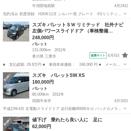
牛渕団地前駅
4月24日
売約済み 初度登録 H26年11月 シルバー系 グレード XSリミテッド
検査有効期間 R9年11月19日まで 走行13.2万キロ 装備-状態 ◉スマ
愛媛
東温市
牛渕団地前駅
パレット
車両
スズキ パレットＳＷ リミテッド 社外ナビ
ートキー 2本 ◉ワンセグTVナビ ◉ドライブレコーダ...
左側パワースライドドア （車検整備…
248,000円
パレット
131,000km
2011年
6月5日
提携サイト
香川県 三豊市
■ 支払総額: 29.8万円 ■ 車両本体価格： 248,000 円 ■ メーカー
名： スズキ ■ 車種名： パレットＳＷ ■ グレード名： リミテ
香川
三豊市
パレット
スズキ パレットSW XS
ッド 社外ナビ 左側パワースライドドア ■ 排気量： 660cc ■ ド
180,000円
ア...
パレット
80,000km
2011年
四国中央市
4月10日
平成23年4月 左電動スライドドア 走行距離80000キロ バックカメラ、
ETC 純正アルミホイール 現状車検切れ。
愛媛
四国中央市
パレット
走行距離
値下げ 乗れたら良い人に 足に
62,000円