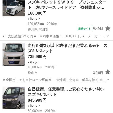
スズキ パレットＳＷ ＸＳ プッシュスター
carno=028724 ・ブラックリス...
ト 左パワースライドドア 盗難防止シ…
160,000円
パレット
129,958km
2010年
6月5日
提携サイト
香川県 木田郡
■ 支払総額: 24万円 ■ 車両本体価格： 160,000 円 ■ メーカー
名： スズキ ■ 車種名： パレットＳＷ ■ グレード名： ＸＳ
香川
木田郡
パレット
走行距離2万以下❗😳まだまだ乗れる🚗✨ ス
プッシュスタート 左パワースライドドア 盗難防止システム ＨＤ
ズキ/パレット
Ｄナビ ＣＤ ワ...
735,999円
パレット
18,000km
2011年
松山市
3月9日
🌟全国どこでも自社ローン可能🌟 ※沖縄、北海道、離島を除く 自己
破産、債務整理の経験あり… 転職したばかり…自営業… 頭金一括の準
愛媛
松山市
パレット
走行距離
自己破産、任意整理…ご安心ください👐✨
備は難しい… そんな不安はオトロンにお任せ(^^)/ 審査通過率95％✨...
スズキ/パレット
845,999円
パレット
80,000km
2012年