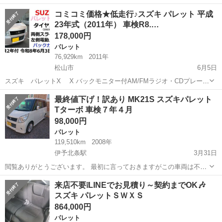
名： スズキ ■ 車種名： パレット ■ グレード名： Ｌ ＰＳ
徳島
徳島市
パレット
コミコミ価格★低走行♪スズキ パレット 平成
ＰＷ メモリーナビ ワンセグＴＶ ＣＤ ＤＶＤ ＵＳＢ バック
23年式（2011年） 車検R8.…
カメラ ＥＴＣ ...
178,000円
パレット
76,929km
2011年
松山市
6月5日
スズキ パレットX X バックモニター付AM/FMラジオ・CDプレーヤ
ー 車検約2年あります♪(2026年6月3日迄) オートマ車/実走行約
愛媛
松山市
パレット
検索サイト
最終値下げ！訳あり MK21S スズキパレット
77000km （状態維持の為、若干伸びます） 格安出品...
Tターボ 車検７年４月
98,000円
パレット
119,510km
2008年
伊予北条駅
3月31日
閲覧ありがとうございます。 最初に言っておきますがこの車両は不動
です。 タペット調整する際にSSTを閉めすぎてシリンダーヘッドに食
愛媛
松山市
伊予北条駅
パレット
車両
来店不要❕LINEでお見積り～契約までOK🎶
い込ませてしまい、タペットが固着状態になっています。 中古のシリ
スズキ パレットＳＷＸＳ
ンダーヘッドとガスケ...
864,000円
パレット