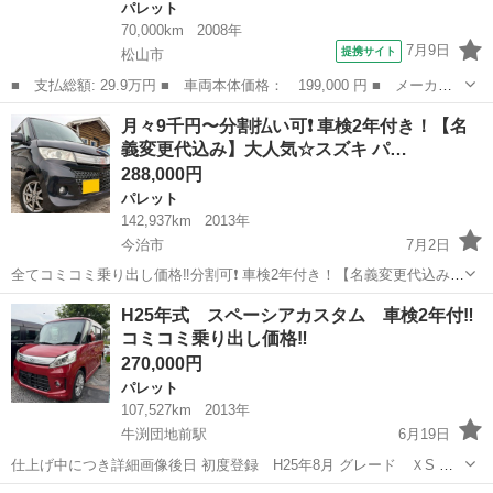
パレット
70,000km
2008年
7月9日
提携サイト
松山市
■ 支払総額: 29.9万円 ■ 車両本体価格： 199,000 円 ■ メーカー
名： スズキ ■ 車種名： パレット ■ グレード名： Ｔ 禁煙
愛媛
松山市
パレット
月々9千円〜分割払い可❗️ 車検2年付き！【名
ターボ 社外オーディオ 両側パワースライドドア オートエアコ
義変更代込み】大人気☆スズキ パ…
ン スマートキ...
288,000円
パレット
142,937km
2013年
今治市
7月2日
全てコミコミ乗り出し価格‼️分割可❗️ 車検2年付き！【名義変更代込み】
大人気☆スズキ パレットSW XS☆HDDナビ付き☆走行中DVD見れま
愛媛
今治市
パレット
走行距離
H25年式 スペーシアカスタム 車検2年付‼︎
す便利な電動スライドドア付き☆スマートキー☆便利なフルオートエ
コミコミ乗り出し価格‼︎
アコン☆社外アルミホ...
270,000円
パレット
107,527km
2013年
牛渕団地前駅
6月19日
仕上げ中につき詳細画像後日 初度登録 H25年8月 グレード ＸS 赤
系 走行10.8万キロ 修復歴あり 車検2年付 コミコミ乗り出し価格