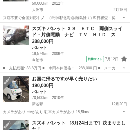
50,000km
2012年
大洲市
2月15日
来店不要で全国対応中🗾 (※沖縄/北海道/離島除く) 即日審査・契約
もできちゃう✨ お車の詳細こちらから↓仮審査もOK👌
愛媛
大洲市
パレット
オトロン
スズキ パレット ＸＳ ＥＴＣ 両側スライ
https://www.otoron.jp/lists/detail?carno=035...
ド・片側電動 ナビ ＴＶ ＨＩＤ ス…
288,000円
パレット
18,574km
2009年
7月12日
提携サイト
今治市
■ 支払総額: 38.8万円 ■ 車両本体価格： 288,000 円 ■ メーカー
名： スズキ ■ 車種名： パレット ■ グレード名： ＸＳ ＥＴ
愛媛
今治市
パレット
お国に帰るですが早く売りたい
Ｃ 両側スライド・片側電動 ナビ ＴＶ ＨＩＤ スマートキー
190,000円
電動格納ミラ...
パレット
70,500km
2010年
新谷駅
12月20日
カメラがあり etcがあり 駐車カメラがあり 18,5km/L
愛媛
大洲市
新谷駅
パレット
スズキ パレット ［8月24日まで］決まりまし
た！