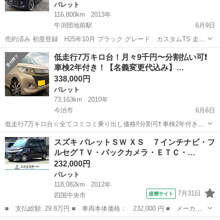
パレット
116,800km
2013年
牛渕団地前駅
6月9日
売約済み 初度登録 H25年10月 ブラック グレード カスタムTS 走行
11.7万キロ 車検2年付乗り出し価格 装備-状態 ◉スマートキー2本 ◉プッ
愛媛
東温市
牛渕団地前駅
パレット
車両
低走行7万キロ台！月々9千円〜分割払い可❗️
シュスタート ◉両側電...
車検2年付き！【名義変更代込み】…
338,000円
パレット
73,163km
2010年
今治市
6月6日
低走行7万キロ台☆全てコミコミ乗り出し価格‼️分割可❗️ 車検2年付き！
【名義変更代込み】大人気☆スズキ パレットSW XS☆Bluetoothナビ
愛媛
今治市
パレット
走行距離
スズキ パレットＳＷ ＸＳ ７インチナビ・フ
付き☆走行中DVD見れます☆ETC付き☆便利な電動スライドドア付き
ルセグＴＶ・バックカメラ・ＥＴＣ・…
☆スマート...
232,000円
パレット
118,082km
2012年
7月31日
提携サイト
四国中央市
■ 支払総額: 29.8万円 ■ 車両本体価格： 232,000 円 ■ メーカー
名： スズキ ■ 車種名： パレットＳＷ ■ グレード名： ＸＳ