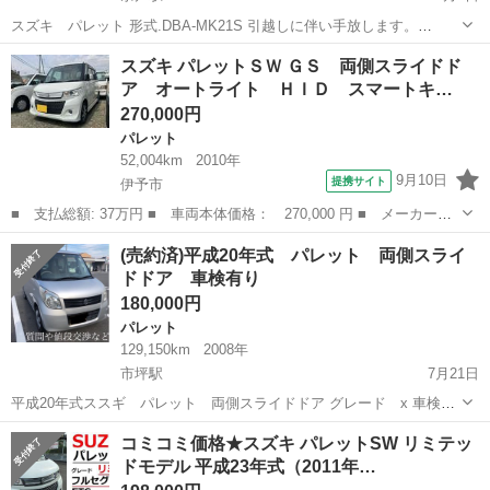
スズキ パレット 形式.DBA-MK21S 引越しに伴い手放します。
※11/18までに取り引きできる方限定！ ※愛媛県の方で期間内に現車
愛媛
松山市
余戸駅
パレット
走行距離
スズキ パレットＳＷ ＧＳ 両側スライドド
確認と名義変更できる方。 早めに取り引きできる方はお値下げ検討し
ア オートライト ＨＩＤ スマートキ…
ます！ 走行距離1...
270,000円
パレット
52,004km
2010年
9月10日
提携サイト
伊予市
■ 支払総額: 37万円 ■ 車両本体価格： 270,000 円 ■ メーカー
名： スズキ ■ 車種名： パレットＳＷ ■ グレード名： ＧＳ
愛媛
伊予市
パレット
(売約済)平成20年式 パレット 両側スライ
両側スライドドア オートライト ＨＩＤ スマートキー 電動格納
ドドア 車検有り
ミラー ベンチシ...
180,000円
パレット
129,150km
2008年
市坪駅
7月21日
平成20年式ススギ パレット 両側スライドドア グレード x 車検R7
年 5月26日 走行距離129142キロ 100キロ程走行しましたが 走行時に気
愛媛
松山市
市坪駅
パレット
走行距離
コミコミ価格★スズキ パレットSW リミテッ
になることはありませんでした。 ホイールキャップが左後が割れてま
ドモデル 平成23年式（2011年…
す。 左...