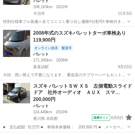
パレット
108,163km
2011年
今治市
11月3日
特別仕様車フル装備☆全てコミコミ乗り出し価格‼️分割可❗️ 車検付き！
【名義変更代込み】大人気☆スズキ パレットSW リミテッドⅡ☆ディ
愛媛
今治市
パレット
走行距離
2008年式のスズキパレットターボ車検あり
スプレイオーディオ付き☆便利な電動スライドドア付き♪しかも両側☆
119,900円
バックカメラ付き☆スマー...
オンライン決済
配送可
パレット
171,345km
2008年
多喜浜駅
9月22日
今回、買い替えで不要になります。 重低音のサブウーハーもセットに
しますので、価格訂正致します。 両側スライドドア プッシュでエンジ
愛媛
新居浜市
多喜浜駅
パレット
スズキパレット
スズキ パレットＳＷ ＸＳ 左側電動スライド
ンスタート、キー2個ありです。 ターボ車になります。 禁煙車になり
ドア 社外オーディオ ＡＵＸ スマ…
ます。内装は綺麗だと思います...
200,000円
パレット
114,449km
2010年
6月6日
提携サイト
香川県 木田郡
■ 支払総額: 31万円 ■ 車両本体価格： 200,000 円 ■ メーカー
名： スズキ ■ 車種名： パレットＳＷ ■ グレード名： ＸＳ
香川
木田郡
パレット