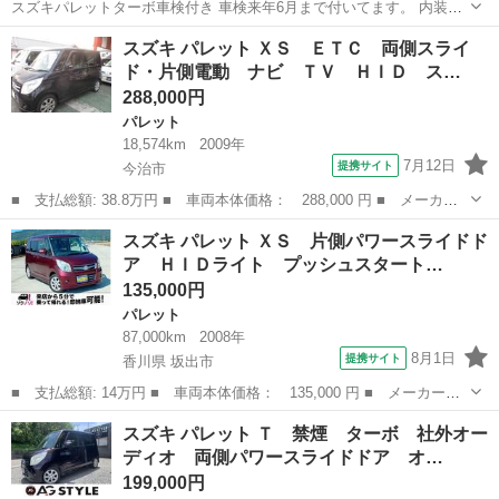
スズキパレットターボ車検付き 車検来年6月まで付いてます。 内装ダ
ッシュボードに引っかき傷あり運転席シートタバコ穴1ヶ所目立つ内装
愛媛
松山市
土橋駅
パレット
スズキ パレット ＸＳ ＥＴＣ 両側スライ
傷はそれぐらいです。 外装は年数相応の小傷などあります。 外装天井
ド・片側電動 ナビ ＴＶ ＨＩＤ ス…
色褪せ有り。 HIDヘッドラ...
288,000円
パレット
18,574km
2009年
7月12日
提携サイト
今治市
■ 支払総額: 38.8万円 ■ 車両本体価格： 288,000 円 ■ メーカー
名： スズキ ■ 車種名： パレット ■ グレード名： ＸＳ ＥＴ
愛媛
今治市
パレット
スズキ パレット ＸＳ 片側パワースライドド
Ｃ 両側スライド・片側電動 ナビ ＴＶ ＨＩＤ スマートキー
ア ＨＩＤライト プッシュスタート…
電動格納ミラ...
135,000円
パレット
87,000km
2008年
8月1日
提携サイト
香川県 坂出市
■ 支払総額: 14万円 ■ 車両本体価格： 135,000 円 ■ メーカー
名： スズキ ■ 車種名： パレット ■ グレード名： ＸＳ 片側
香川
坂出市
パレット
スズキ パレット Ｔ 禁煙 ターボ 社外オー
パワースライドドア ＨＩＤライト プッシュスタート ■ 排気
ディオ 両側パワースライドドア オ…
量： 660cc ...
199,000円