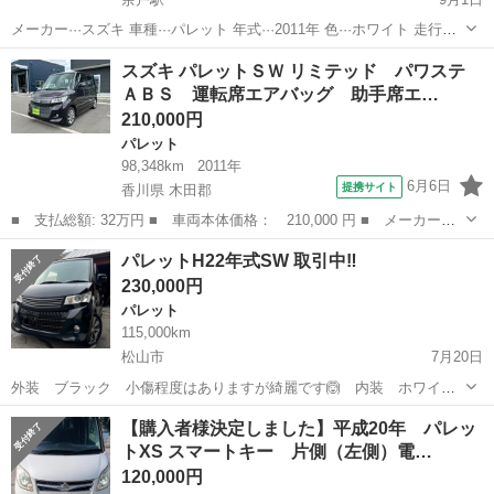
メーカー···スズキ 車種···パレット 年式···2011年 色···ホワイト 走行距
離···185000km 修復歴···修復歴なし 車検有効期限 年···2027 月···5 ボデ
愛媛
松山市
余戸駅
パレット
スズキパレット
スズキ パレットＳＷ リミテッド パワステ
ィタイプ···軽自動車 燃料種別···...
ＡＢＳ 運転席エアバッグ 助手席エ…
210,000円
パレット
98,348km
2011年
6月6日
提携サイト
香川県 木田郡
■ 支払総額: 32万円 ■ 車両本体価格： 210,000 円 ■ メーカー
名： スズキ ■ 車種名： パレットＳＷ ■ グレード名： リミテ
香川
木田郡
パレット
パレットH22年式SW 取引中‼️
ッド パワステ ＡＢＳ 運転席エアバッグ 助手席エアバッグ サ
230,000円
イドエアバッグ ...
パレット
115,000km
松山市
7月20日
外装 ブラック 小傷程度はありますが綺麗です🙆 内装 ホワイト
レザーシートカバー付きBluetooth付き 社外フロントグリル エンジ
愛媛
松山市
パレット
車両
【購入者様決定しました】平成20年 パレッ
ン、エアコン、CVT、足回り正常です👌現車確認希望の方は気軽にご
トXS スマートキー 片側（左側）電…
連絡ください🤲スマートキー...
120,000円