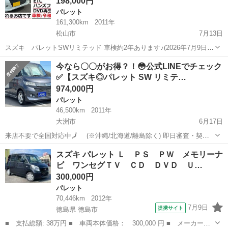
198,000円
パレット
161,300km
2011年
松山市
7月13日
スズキ パレットSWリミテッド 車検約2年あります♪(2026年7月9日
迄) オートマ車/実走行約161300km （状態維持の為、若干伸びます）
愛媛
松山市
パレット
SUZUKI
今なら〇〇がお得？！😳公式LINEでチェック
こちら、タイミングチェーンなので まだまだ安心です。 ...
✅【スズキ◎パレット SW リミテ…
974,000円
パレット
46,500km
2011年
大洲市
6月17日
来店不要で全国対応中🗾 (※沖縄/北海道/離島除く) 即日審査・契約
もできちゃう✨ お車の詳細こちらから↓仮審査もOK👌
愛媛
大洲市
パレット
オトロン
スズキ パレット Ｌ ＰＳ ＰＷ メモリーナ
https://www.otoron.jp/lists/detail?carno=036...
ビ ワンセグＴＶ ＣＤ ＤＶＤ Ｕ…
300,000円
パレット
70,446km
2012年
7月9日
提携サイト
徳島県 徳島市
■ 支払総額: 38万円 ■ 車両本体価格： 300,000 円 ■ メーカー