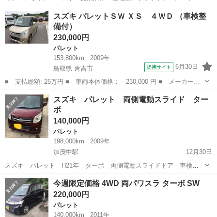
干クリア飛び有り. ．．鉄チンホイル履いてます．アルミホイル無し。
島根
松江市
パレット
スズキパレット
スズキ パレットＳＷ ＸＳ ４ＷＤ （車検整
オーディオ無し．早い物勝ちです。エンジンプシュスタート。
備付）
230,000円
パレット
153,800km
2009年
6月30日
提携サイト
鳥取県 倉吉市
■ 支払総額: 25万円 ■ 車両本体価格： 230,000 円 ■ メーカー
名： スズキ ■ 車種名： パレットＳＷ ■ グレード名： ＸＳ
鳥取
倉吉市
パレット
スズキ パレット 両側電動スライド ター
４ＷＤ ■ 排気量： 660cc ■ ドア枚数： 5D ■ ミッション：
ボ
AT...
140,000円
パレット
198,000km
2009年
加茂中駅
12月30日
スズキ パレット H21年 ターボ 両側電動スライドドア 車検付
き ナビ（テレビ観れます）ETC他 走行距離は多いですが、しっかりと
島根
雲南市
加茂中駅
パレット
走行距離
今週限定価格 4WD 両パワスラ ターボ SW
整備しておりますので現在不具合はありません。 車検もR7年4月まで
220,000円
ありますのでお得かと思いま...
パレット
140,000km
2011年