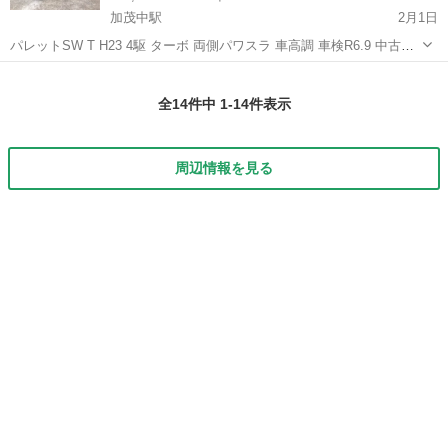
加茂中駅
2月1日
パレットSW T H23 4駆 ターボ 両側パワスラ 車高調 車検R6.9 中古車
の為NC.NRでお願いします。
島根
雲南市
加茂中駅
パレット
ターボ
全14件中 1-14件表示
周辺情報を見る