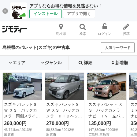
アプリならお得な情報を見逃さない！
インストール
アプリで開く
島根県
検索
ログイン
投稿
島根県のパレット(スズキ)の中古車
人気キーワード
エリア
ジャンル
詳細
新着順
スズキ パレットＳ
スズキ パレットＳ
スズキ パレット Ｘ
ス
Ｗ ＸＳ バックカ
Ｗ ＸＳ バックカ
Ｓ バックカメラ
ミ
メラ 両側スライ
メラ ＨＩＤヘッド
ナビ ＴＶ 左パワ
ナ
ド・片側電動 オー
ライト プッシュス
スラ ＥＴＣ Ｂｌ
両
360,000円
270,000円
135,000円
35
トライト ＨＩＤ
タート 左電動スラ
ｕｅｔｏｏｔｈ プ
ア
43,741km / 2013年
80,582km / 2012年
147,860km / 2008年
59,
スマートキー 電動
イドドア スマート
ッシュスタート Ｈ
ト
出雲市
出雲市
広島県 三原市
出