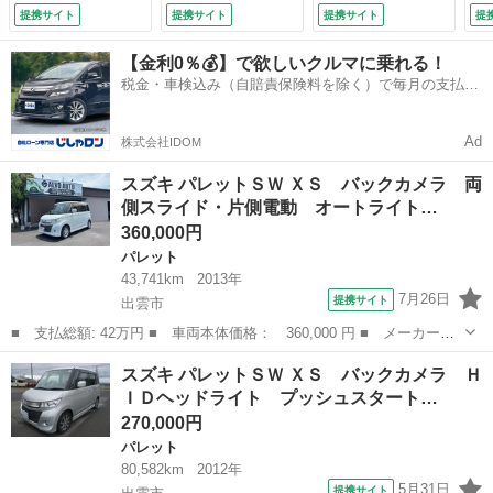
格納ミラー ベンチ
キー オートライ
ＩＤ ベンチシー
（検
提携サイト
提携サイト
提携サイト
提
シート ＣＶＴ 盗
ト サイドエアバッ
ト スマートキー
難防止システム Ａ
グ オートエアコン
ＡＢＳ （検9.3）
【金利0％💰】で欲しいクルマに乗れる！
ＢＳ ＣＤ ミュー
（検9.2）
税金・車検込み（自賠責保険料を除く）で毎月の支払額
ジックプレイヤー接
は一定の自社ローン🚗
続可 アルミホイー
ル （車検整備付）
Ad
株式会社IDOM
スズキ パレットＳＷ ＸＳ バックカメラ 両
側スライド・片側電動 オートライト…
360,000円
パレット
43,741km
2013年
7月26日
提携サイト
出雲市
■ 支払総額: 42万円 ■ 車両本体価格： 360,000 円 ■ メーカー
名： スズキ ■ 車種名： パレットＳＷ ■ グレード名： ＸＳ
島根
出雲市
パレット
スズキ パレットＳＷ ＸＳ バックカメラ Ｈ
バックカメラ 両側スライド・片側電動 オートライト ＨＩＤ ス
ＩＤヘッドライト プッシュスタート…
マートキー 電動...
270,000円
パレット
80,582km
2012年
5月31日
提携サイト