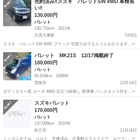
売約済み‼︎スズキ パレットSW 4WD 車検長
ターボ 両側パワースライドドア キセノンヘッドライト バックカ
い‼︎
メラ ＨＤＤ...
130,000円
パレット
130,731km
2012年
出雲大東駅
7月8日
スズキ パレットSW 4WD ブラック 写真でみてもらうとわかりますが
錆が所々にあります。 左フェンダーの錆が結構目立ちます。 走る、止
島根
雲南市
出雲大東駅
パレット
パレット MK21S 12/17掲載終了
まる、曲がる、エンジン、オイル漏れ、またエアコン機能などは全く
100,000円
問題ありません。 現車...
パレット
85,639km
2009年
雲南市
12月14日
ボディカラー黒 ターボ 4WD 目立つ錆無し 禁煙車 バックカメラ付き
チェックランプなし ホイールは変わります 不具合箇所 ベルト鳴き(原
島根
雲南市
パレット
オルタネーター
スズキパレット
因はベルトではなくオルタネーターのプーリー側) キーレス電池残量警
170,000円
告音(電池交換済み...
パレット
137,000km
2010年
松江市
11月16日
ミシヨンオイル．ベルト．交換済み．左電動スライドドア．ルーフ若