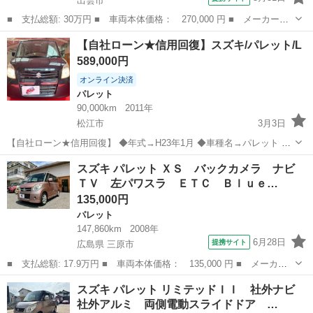
出雲市
■ 支払総額: 30万円 ■ 車両本体価格： 270,000 円 ■ メーカー
名： スズキ ■ 車種名： パレットＳＷ ■ グレード名： ＸＳ
島根
出雲市
パレット
【自社ローン★信用回復】スズキ/パレット/L
バックカメラ ＨＩＤヘッドライト プッシュスタート 左電動スラ
589,000円
イドドア スマー...
オンライン決済
パレット
90,000km
2011年
松江市
3月3日
【自社ローン★信用回復】 ◆年式→H23年1月 ◆車種名→パレット ◆
グレード→L ◆走行距離→90,000㎞ ◆車検の有無→車検２年付き ◆修
島根
松江市
パレット
ローン
スズキ パレット ＸＳ バックカメラ ナビ
復歴 なし -オプション- ・ドリン...
ＴＶ 左パワスラ ＥＴＣ Ｂｌｕｅ…
135,000円
パレット
147,860km
2008年
6月28日
提携サイト
広島県 三原市
■ 支払総額: 17.9万円 ■ 車両本体価格： 135,000 円 ■ メーカー
名： スズキ ■ 車種名： パレット ■ グレード名： ＸＳ バッ
広島
三原市
パレット
スズキ パレット リミテッドＩＩ 社外ナビ
クカメラ ナビ ＴＶ 左パワスラ ＥＴＣ Ｂｌｕｅｔｏｏｔｈ
社外アルミ 両側電動スライドドア …
プッシュスタ...