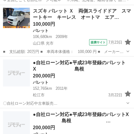
破産、債務整理の経験あり… 転職したばかり…自営業… 頭金一括の準
島根
安来市
パレット
オトロン
スズキ パレット Ｘ 両側スライドドア スマ
備は難しい… そんな不安はオトロンにお任せ🚗💨 審査通過率
ートキー キーレス オートマ エア…
95％✨100...
100,000円
パレット
106,680km
2009年
7月23日
提携サイト
山口県 光市
■ 支払総額: 20万円 ■ 車両本体価格： 100,000 円 ■ メーカー
名： スズキ ■ 車種名： パレット ■ グレード名： Ｘ 両側ス
山口
光市
パレット
●自社ローン対応●平成23年登録のパレット
ライドドア スマートキー キーレス オートマ エアコン エアバ
X 島根
ッグ パワーウィ...
200,000円
パレット
152,765km
2011年
松江市
3月22日
〇自社ローン対応中古車販売
〇 ☆どなたでもローン対応
島根
松江市
パレット
車両
●自社ローン対応●平成23年登録のパレットX
可能☆ １、勤続年数の短い方や自営業の方 ２、パー
島根 …
トをされる主婦の方や派遣社員の方 ３、自己破産等をされた...
200,000円