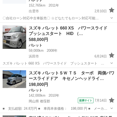
パレット
152,765km
2011年
出雲市
2月10日
〇自社ローン対応中古車販売〇 ☆どなたでもローン対応可能
☆ １、勤続年数の短い方や自営業の方 ２、パートを
島根
出雲市
パレット
車両
スズキ パレット 660 XS パワースライド
される主婦の方や派遣社員の方 ３、自己破産等をされた方やローンが
プッシュスタート HID （…
組めない方 ４、他社様で...
588,000円
パレット
59,000km
2008年
浜田市
6月24日
スズキ パレット 660 XS パワースライド プッシュスタート
HID （シルキーシルバーメタリック） ハッチバック 軽自動車 本体価
島根
浜田市
パレット
法定
スズキ パレットＳＷ ＴＳ ターボ 両側パワ
格 588,000円 支払総額 700,000円 年式(初度登録年):2008(H...
ースライドドア キセノンヘッドライ…
198,000円
パレット
142,000km
2010年
7月14日
提携サイト
岡山県 都窪郡
■ 支払総額: 24.8万円 ■ 車両本体価格： 198,000 円 ■ メーカー
名： スズキ ■ 車種名： パレットＳＷ ■ グレード名： ＴＳ
岡山
都窪郡
パレット