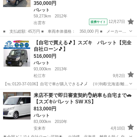
350,000円
パレット
59,273km
2012年
12月27日
提携サイト
出雲市
■ 支払総額: 45万円 ■ 車両本体価格： 350,000 円 ■ メーカー
名： スズキ ■ 車種名： パレット ■ グレード名： リミテッド
島根
出雲市
パレット
【自宅で買える🎵】スズキ パレット【完全
ＩＩ 社外ナビ 社外アルミ 両側電動スライドドア プッシュスタ
自社ローン🎵】
ート スマートキ...
516,000円
パレット
93,000km
2013年
松江市
9月2日
【℡:0120-37-0106】自宅で車が購入できる🎵🗾 (※沖縄/北海道/離島
除く) 今回のお車の詳細はこちらから↓仮審査も◎
島根
松江市
パレット
オトロン
来店不要で即日審査契約👌納車も自宅まで🚗
https://otoron.jp/lists/detail/?carno=033...
【スズキ/パレット SW XS】
813,000円
パレット
83,000km
2010年
安来市
4月10日
🌟全国どこでも自社ローン可能🌟 ※沖縄、北海道、離島を除く 自己