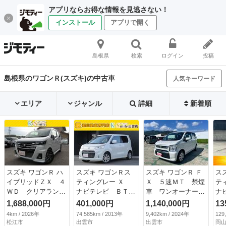
アプリならお得な情報を見逃さない！
インストール
アプリで開く
島根県
検索
ログイン
投稿
島根県のワゴンＲ(スズキ)の中古車
人気キーワード
エリア
ジャンル
詳細
新着順
スズキ ワゴンＲ ハ
スズキ ワゴンＲス
スズキ ワゴンＲ Ｆ
ス
イブリッドＺＸ ４
ティングレー Ｘ
Ｘ ５速ＭＴ 禁煙
テ
ＷＤ クリアランス
ナビテレビ ＢＴオ
車 ワンオーナー
ナ
ソナー オートクル
ーディオ 盗難防
スマートキー 衝突
ｏ
1,688,000円
401,000円
1,140,000円
13
ーズコントロール
止 電格ミラー Ｉ
被害軽減ブレーキ
ペ
4km / 2026年
74,585km / 2013年
9,402km / 2024年
129
衝突被害軽減システ
ストップ スマート
シートヒーター デ
（
松江市
出雲市
出雲市
岡山