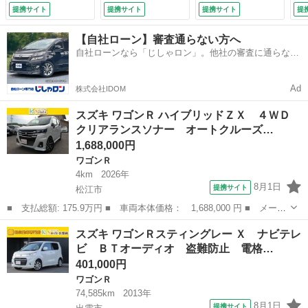
ム オートライト
キープッシュスター
ジタルインナーミラ
提携サイト
提携サイト
提携サイト
提
ＬＥＤヘッドラン
ト ワンセグＴＶ
ー バックカメラ
プ スマートキー
ＡＢＳ付 運転席エ
（検9.10）
【自社ローン】審査通らない方へ
アイドリングストッ
アバッグ パワス
自社ローンなら「じしゃロン」。他社の審査に通らなか
プ 電動格納ミラ
テ ＡＵＴＯエアコ
った方も
ー シートヒータ
ン ＰＷ ミュージ
ー ベンチシート
ックプレイヤー接続
Ad
株式会社IDOM
ＣＶＴ （検11.5）
可 （車検整備付）
スズキ ワゴンＲ ハイブリッドＺＸ ４ＷＤ
クリアランスソナー オートクルーズ…
1,688,000円
ワゴンＲ
4km
2026年
8月1日
提携サイト
松江市
■ 支払総額: 175.9万円 ■ 車両本体価格： 1,688,000 円 ■ メーカ
ー名： スズキ ■ 車種名： ワゴンＲ ■ グレード名： ハイブリ
島根
松江市
ワゴンＲ
スズキ ワゴンＲスティングレー Ｘ ナビテレ
ッドＺＸ ４ＷＤ クリアランスソナー オートクルーズコントロー
ビ ＢＴオーディオ 盗難防止 電格…
ル 衝突...
401,000円
ワゴンＲ
74,585km
2013年
8月1日
提携サイト