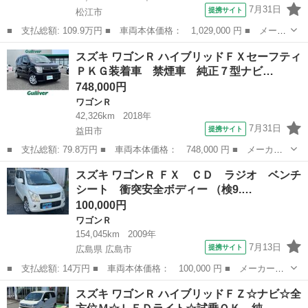
7月31日
提携サイト
松江市
■ 支払総額: 109.9万円 ■ 車両本体価格： 1,029,000 円 ■ メーカ
ー名： スズキ ■ 車種名： ワゴンＲスティングレー ■ グレード
島根
松江市
ワゴンＲ
スズキ ワゴンＲ ハイブリッドＦＸセーフティ
名： ハイブリッドＴ☆８型ナビＴＶ☆全方位Ｍ☆ＤＳＢＳ☆試乗Ｏ
ＰＫＧ装着車 禁煙車 純正７型ナビ…
Ｋ☆ 純...
748,000円
ワゴンＲ
42,326km
2018年
7月31日
提携サイト
益田市
■ 支払総額: 79.8万円 ■ 車両本体価格： 748,000 円 ■ メーカー
名： スズキ ■ 車種名： ワゴンＲ ■ グレード名： ハイブリッ
島根
益田市
ワゴンＲ
スズキ ワゴンＲ ＦＸ ＣＤ ラジオ ベンチ
ドＦＸセーフティＰＫＧ装着車 禁煙車 純正７型ナビ Ｂカメラ
シート 衝突安全ボディー （検9.…
レーンキープ...
100,000円
ワゴンＲ
154,045km
2009年
7月13日
提携サイト
広島県 広島市
■ 支払総額: 14万円 ■ 車両本体価格： 100,000 円 ■ メーカー
名： スズキ ■ 車種名： ワゴンＲ ■ グレード名： ＦＸ Ｃ
広島
広島市
ワゴンＲ
スズキ ワゴンＲ ハイブリッドＦＺ☆ナビ☆全
Ｄ ラジオ ベンチシート 衝突安全ボディー ■ 排気量： 660cc