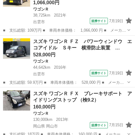
1,066,000円
ワゴンＲ
38,725km
2021年
7月19日
提携サイト
出雲市
■ 支払総額: 109万円 ■ 車両本体価格： 1,066,000 円 ■ メーカー
名： スズキ ■ 車種名： ワゴンＲ ■ グレード名： ハイブリッ
島根
出雲市
ワゴンＲ
スズキ ワゴンＲ ＦＺ パワーウィンドウ エ
ドＦＺ ■ 排気量： 660cc ■ ドア枚数： 5D ■ ミッション：...
コアイドル Ｓキー 横滑防止装置 …
528,000円
ワゴンＲ
44,642km
2016年
7月19日
提携サイト
出雲市
■ 支払総額: 59.9万円 ■ 車両本体価格： 528,000 円 ■ メーカー
名： スズキ ■ 車種名： ワゴンＲ ■ グレード名： ＦＺ パワ
島根
出雲市
ワゴンＲ
スズキ ワゴンＲ ＦＸ ブレーキサポート ア
ーウィンドウ エコアイドル Ｓキー 横滑防止装置 運転席側シー
イドリングストップ （検9.2）
トヒーター ...
160,000円
ワゴンＲ
130,000km
2013年
7月15日
提携サイト
岡山県 岡山市
■ 支払総額: 18万円 ■ 車両本体価格： 160,000 円 ■ メーカー