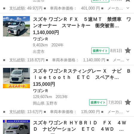
出雲市
■ 支払総額: 49.9万円 ■ 車両本体価格： 401,000 円 ■ メーカー
名： スズキ ■ 車種名： ワゴンＲスティングレー ■ グレード
島根
出雲市
ワゴンＲ
スズキ ワゴンＲ ＦＸ ５速ＭＴ 禁煙車 ワ
名： Ｘ ナビテレビ ＢＴオーディオ 盗難防止 電格ミラー Ｉ
ンオーナー スマートキー 衝突被害…
ストップ スマ...
1,140,000円
ワゴンＲ
9,402km
2024年
8月1日
提携サイト
出雲市
■ 支払総額: 118.8万円 ■ 車両本体価格： 1,140,000 円 ■ メーカ
ー名： スズキ ■ 車種名： ワゴンＲ ■ グレード名： ＦＸ ５
島根
出雲市
ワゴンＲ
スズキ ワゴンＲスティングレー Ｘ ナビ Ｂ
速ＭＴ 禁煙車 ワンオーナー スマートキー 衝突被害軽減ブレー
ｌｕｅｔｏｏｔｈ ＥＴＣ スペアキ…
キ シー...
135,000円
ワゴンＲ
129,607km
2013年
7月20日
提携サイト
岡山県 玉野市
■ 支払総額: 13.6万円 ■ 車両本体価格： 135,000 円 ■ メーカー
名： スズキ ■ 車種名： ワゴンＲスティングレー ■ グレード
岡山
玉野市
ワゴンＲ
スズキ ワゴンＲ ＨＹＢＲＩＤ ＦＸ ４Ｗ
名： Ｘ ナビ Ｂｌｕｅｔｏｏｔｈ ＥＴＣ スペアキー ＡＷ
Ｄ ナビゲーション ＥＴＣ ４ＷＤ …
■ 排気量： ...