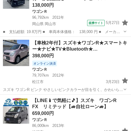
138,000円
ワゴンＲ
96,792km
2011年
5月27日
提携サイト
岡山県 岡山市
■ 支払総額: 19.8万円 ■ 車両本体価格： 138,000 円 ■ メーカー
名： スズキ ■ 車種名： ワゴンＲスティングレー ■ グレード
岡山
岡山市
ワゴンＲ
【車検2年付】スズキ★ワゴンR★スマートキ
名： Ｘ 車検２年付 修復歴無し ＴＶ ナビ スマートキ― プ
ー★ナビ★TV★Bluetooth★…
ッシュスタート...
398,000円
オンライン決済
ワゴンＲ
79,707km
2012年
松江市
3月23日
スズキ ワゴンR ピンク やさしいピンクカラーが目を引く、かわいらし
い一台です♪ 街乗りやお買い物にもぴったりな軽自動車です。 ナビ付
島根
松江市
ワゴンＲ
ワゴンR
【LINE📱で気軽に🎵】スズキ ワゴンR
きなので初めての場所でも安心！ さらにバックカメラも装備されてい
FX リミテッド【🚙自社ローン🚙】
るので、駐車が...
659,000円
ワゴンＲ
86,000km
2013年