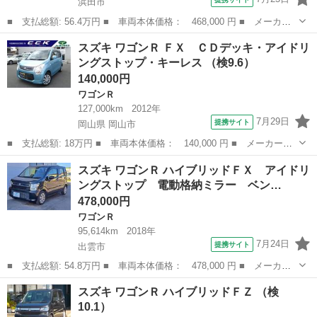
浜田市
■ 支払総額: 56.4万円 ■ 車両本体価格： 468,000 円 ■ メーカー
名： スズキ ■ 車種名： ワゴンＲ ■ グレード名： ＦＸ ■ 排
島根
浜田市
ワゴンＲ
スズキ ワゴンＲ ＦＸ ＣＤデッキ・アイドリ
気量： 660cc ■ ドア枚数： 5D ■ ミッション： インパネAT...
ングストップ・キーレス （検9.6）
140,000円
ワゴンＲ
127,000km
2012年
7月29日
提携サイト
岡山県 岡山市
■ 支払総額: 18万円 ■ 車両本体価格： 140,000 円 ■ メーカー
名： スズキ ■ 車種名： ワゴンＲ ■ グレード名： ＦＸ ＣＤ
岡山
岡山市
ワゴンＲ
スズキ ワゴンＲ ハイブリッドＦＸ アイドリ
デッキ・アイドリングストップ・キーレス ■ 排気量： 660cc ■ ド
ングストップ 電動格納ミラー ベン…
ア枚数...
478,000円
ワゴンＲ
95,614km
2018年
7月24日
提携サイト
出雲市
■ 支払総額: 54.8万円 ■ 車両本体価格： 478,000 円 ■ メーカー
名： スズキ ■ 車種名： ワゴンＲ ■ グレード名： ハイブリッ
島根
出雲市
ワゴンＲ
スズキ ワゴンＲ ハイブリッドＦＺ （検
ドＦＸ アイドリングストップ 電動格納ミラー ベンチシート Ｃ
10.1）
ＶＴ 盗難防...