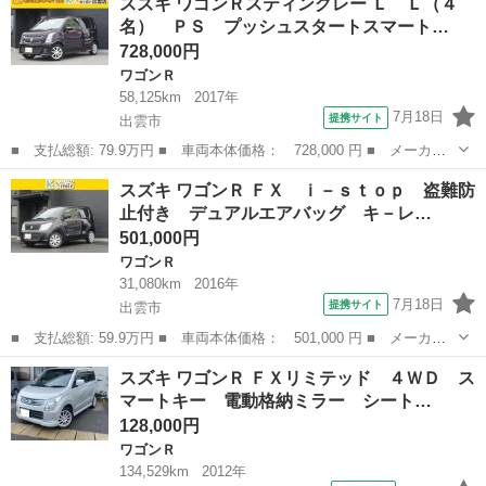
スズキ ワゴンＲスティングレー Ｌ Ｌ（４
ｓｔｏｐ 盗難防止付き デュアルエアバッグ キ－レス ベンチ
名） ＰＳ プッシュスタートスマート…
Ｓ ＡＣ フル...
728,000円
ワゴンＲ
58,125km
2017年
7月18日
提携サイト
出雲市
■ 支払総額: 79.9万円 ■ 車両本体価格： 728,000 円 ■ メーカー
名： スズキ ■ 車種名： ワゴンＲスティングレー ■ グレード
島根
出雲市
ワゴンＲ
スズキ ワゴンＲ ＦＸ ｉ－ｓｔｏｐ 盗難防
名： Ｌ Ｌ（４名） ＰＳ プッシュスタートスマートキー Ｐ
止付き デュアルエアバッグ キ－レ…
Ｗ キーレス Ａ...
501,000円
ワゴンＲ
31,080km
2016年
7月18日
提携サイト
出雲市
■ 支払総額: 59.9万円 ■ 車両本体価格： 501,000 円 ■ メーカー
名： スズキ ■ 車種名： ワゴンＲ ■ グレード名： ＦＸ ｉ－
島根
出雲市
ワゴンＲ
スズキ ワゴンＲ ＦＸリミテッド ４ＷＤ ス
ｓｔｏｐ 盗難防止付き デュアルエアバッグ キ－レス ベンチ
マートキー 電動格納ミラー シート…
Ｓ ＡＣ シ－...
128,000円
ワゴンＲ
134,529km
2012年