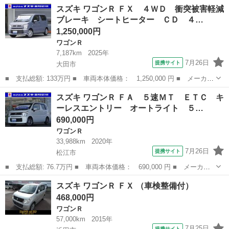
名： スズキ ■ 車種名： ワゴンＲ ■ グレード名： ＦＴリミテ
岡山
岡山市
ワゴンＲ
スズキ ワゴンＲ ＦＸ ４ＷＤ 衝突被害軽減
ッド メモリーナビ・フルセグ・ＣＤ／ＤＶＤ・Ｂｌｕｅｔｏｏｔ
ブレーキ シートヒーター ＣＤ ４…
ｈ・ドラレコ前...
1,250,000円
ワゴンＲ
7,187km
2025年
7月26日
提携サイト
大田市
■ 支払総額: 133万円 ■ 車両本体価格： 1,250,000 円 ■ メーカー
名： スズキ ■ 車種名： ワゴンＲ ■ グレード名： ＦＸ ４Ｗ
島根
大田市
ワゴンＲ
スズキ ワゴンＲ ＦＡ ５速ＭＴ ＥＴＣ キ
Ｄ 衝突被害軽減ブレーキ シートヒーター ＣＤ ４ＷＤ リアパ
ーレスエントリー オートライト ５…
ーキングセ...
690,000円
ワゴンＲ
33,988km
2020年
7月26日
提携サイト
松江市
■ 支払総額: 76.7万円 ■ 車両本体価格： 690,000 円 ■ メーカー
名： スズキ ■ 車種名： ワゴンＲ ■ グレード名： ＦＡ ５速
島根
松江市
ワゴンＲ
スズキ ワゴンＲ ＦＸ （車検整備付）
ＭＴ ＥＴＣ キーレスエントリー オートライト ５速ＭＴ ＥＴ
468,000円
Ｃ キーレス...
ワゴンＲ
57,000km
2015年
7月25日
提携サイト