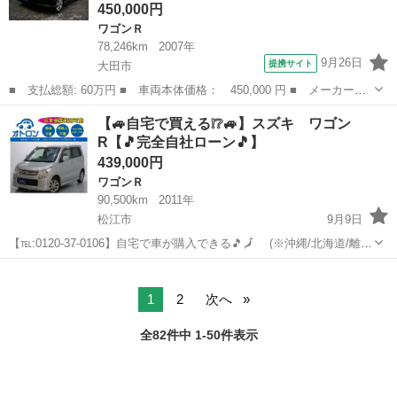
450,000円
ワゴンＲ
78,246km
2007年
9月26日
提携サイト
大田市
■ 支払総額: 60万円 ■ 車両本体価格： 450,000 円 ■ メーカー
名： スズキ ■ 車種名： ワゴンＲ ■ グレード名： ＦＸ－Ｓリ
島根
大田市
ワゴンＲ
【🚙自宅で買える❕❔🚙】スズキ ワゴン
ミテッド コラムＡＴ エアコン パワステ ＰＷ ■ 排気量：
R【🎵完全自社ローン🎵】
660cc ■ ...
439,000円
ワゴンＲ
90,500km
2011年
松江市
9月9日
【℡:0120-37-0106】自宅で車が購入できる🎵🗾 (※沖縄/北海道/離島
除く) 今回のお車の詳細はこちらから↓仮審査も◎
島根
松江市
ワゴンＲ
ワゴンR
https://www.otoron.jp/lists/detail?carno=...
1
2
次へ
全82件中 1-50件表示