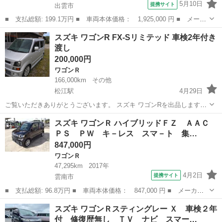
5月10日
提携サイト
出雲市
■ 支払総額: 199.1万円 ■ 車両本体価格： 1,925,000 円 ■ メーカ
ー名： スズキ ■ 車種名： ワゴンＲ ■ グレード名： ハイブリ
島根
出雲市
ワゴンＲ
スズキ ワゴンR FX-Sリミテッド 車検2年付き
ッドＺＸ ６６０ハイブリッドＺＸ ４ＷＤ 全方位モニタ用カメラ
渡し
パック ...
200,000円
ワゴンＲ
166,000km
その他
松江駅
4月29日
ご覧いただきありがとうございます。 スズキ ワゴンRを出品します。
車検を新たに取得して、車検2年付きでお渡しします。 【車両情報】
島根
松江市
松江駅
ワゴンＲ
ワゴンR
スズキ ワゴンＲ ハイブリッドＦＺ ＡＡＣ
・メーカー：スズキ ・車種：ワゴンR ・グレード：FX-Sリミテッド
ＰＳ ＰＷ キ－レス スマ－ト 集…
・年式...
847,000円
ワゴンＲ
47,295km
2017年
4月2日
提携サイト
雲南市
■ 支払総額: 96.8万円 ■ 車両本体価格： 847,000 円 ■ メーカー
名： スズキ ■ 車種名： ワゴンＲ ■ グレード名： ハイブリッ
島根
雲南市
ワゴンＲ
スズキ ワゴンＲスティングレー Ｘ 車検２年
ドＦＺ ＡＡＣ ＰＳ ＰＷ キ－レス スマ－ト 集中ドアロッ
付 修復歴無し ＴＶ ナビ スマー…
ク ダブルエア...