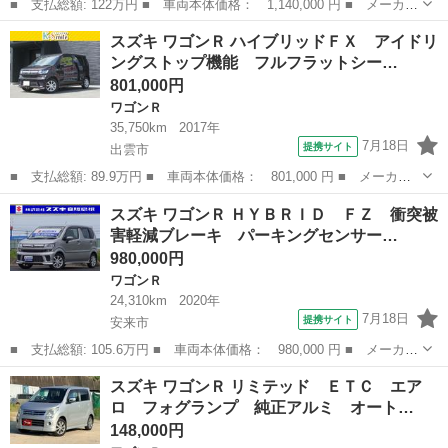
■ 支払総額: 122万円 ■ 車両本体価格： 1,140,000 円 ■ メーカー
名： スズキ ■ 車種名： ワゴンＲ ■ グレード名： ＦＸ リア
島根
安来市
ワゴンＲ
スズキ ワゴンＲ ハイブリッドＦＸ アイドリ
パーキングセンサー 衝突被害軽減ブレーキ リアパーキングセンサ
ングストップ機能 フルフラットシー…
ー 運転席...
801,000円
ワゴンＲ
35,750km
2017年
7月18日
提携サイト
出雲市
■ 支払総額: 89.9万円 ■ 車両本体価格： 801,000 円 ■ メーカー
名： スズキ ■ 車種名： ワゴンＲ ■ グレード名： ハイブリッ
島根
出雲市
ワゴンＲ
スズキ ワゴンＲ ＨＹＢＲＩＤ ＦＺ 衝突被
ドＦＸ アイドリングストップ機能 フルフラットシート デュアル
害軽減ブレーキ パーキングセンサー…
エアバッグ ...
980,000円
ワゴンＲ
24,310km
2020年
7月18日
提携サイト
安来市
■ 支払総額: 105.6万円 ■ 車両本体価格： 980,000 円 ■ メーカー
名： スズキ ■ 車種名： ワゴンＲ ■ グレード名： ＨＹＢＲＩ
島根
安来市
ワゴンＲ
スズキ ワゴンＲ リミテッド ＥＴＣ エア
Ｄ ＦＺ 衝突被害軽減ブレーキ パーキングセンサー バックカメ
ロ フォグランプ 純正アルミ オート…
ラ リアパ...
148,000円