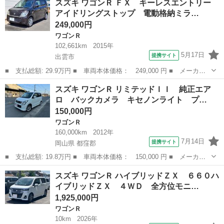
スズキ ワゴンＲ ＦＸ キーレスエントリー
■ 排気量： 660cc ■ ドア枚数： 5D ■ ミッション： コラム
アイドリングストップ 電動格納ミラ…
AT...
249,000円
ワゴンＲ
102,661km
2015年
5月17日
提携サイト
出雲市
■ 支払総額: 29.9万円 ■ 車両本体価格： 249,000 円 ■ メーカー
名： スズキ ■ 車種名： ワゴンＲ ■ グレード名： ＦＸ キー
島根
出雲市
ワゴンＲ
スズキ ワゴンＲ リミテッドＩＩ 純正エア
レスエントリー アイドリングストップ 電動格納ミラー シートヒ
ロ バックカメラ キセノンライト プ…
ーター ベン...
150,000円
ワゴンＲ
160,000km
2012年
7月14日
提携サイト
岡山県 都窪郡
■ 支払総額: 19.8万円 ■ 車両本体価格： 150,000 円 ■ メーカー
名： スズキ ■ 車種名： ワゴンＲ ■ グレード名： リミテッド
岡山
都窪郡
ワゴンＲ
スズキ ワゴンＲ ハイブリッドＺＸ ６６０ハ
ＩＩ 純正エアロ バックカメラ キセノンライト プッシュスター
イブリッドＺＸ ４ＷＤ 全方位モニ…
ト シートヒ...
1,925,000円
ワゴンＲ
10km
2026年