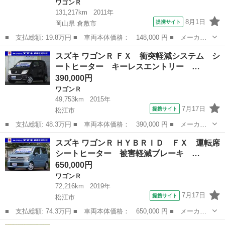
ワゴンＲ
131,217km
2011年
8月1日
提携サイト
岡山県 倉敷市
■ 支払総額: 19.8万円 ■ 車両本体価格： 148,000 円 ■ メーカー
名： スズキ ■ 車種名： ワゴンＲ ■ グレード名： リミテッ
岡山
倉敷市
ワゴンＲ
スズキ ワゴンＲ ＦＸ 衝突軽減システム シ
ド ＥＴＣ エアロ フォグランプ 純正アルミ オートエアコン
ートヒーター キーレスエントリー …
プッシュスター...
390,000円
ワゴンＲ
49,753km
2015年
7月17日
提携サイト
松江市
■ 支払総額: 48.3万円 ■ 車両本体価格： 390,000 円 ■ メーカー
名： スズキ ■ 車種名： ワゴンＲ ■ グレード名： ＦＸ 衝突
島根
松江市
ワゴンＲ
スズキ ワゴンＲ ＨＹＢＲＩＤ ＦＸ 運転席
軽減システム シートヒーター キーレスエントリー 衝突被害軽減
シートヒーター 被害軽減ブレーキ …
システム 運...
650,000円
ワゴンＲ
72,216km
2019年
7月17日
提携サイト
松江市
■ 支払総額: 74.3万円 ■ 車両本体価格： 650,000 円 ■ メーカー
名： スズキ ■ 車種名： ワゴンＲ ■ グレード名： ＨＹＢＲＩ
島根
松江市
ワゴンＲ