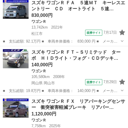
スズキ ワゴンＲ ＦＡ ５速ＭＴ キーレスエ
Ｄ ＦＸ 運転席シートヒーター 被害軽減ブレーキ 運転席シート
ントリー ＣＤ オートライト ５速…
ヒーター プ...
830,000円
ワゴンＲ
13,742km
2021年
7月17日
提携サイト
松江市
■ 支払総額: 92.1万円 ■ 車両本体価格： 830,000 円 ■ メーカー
名： スズキ ■ 車種名： ワゴンＲ ■ グレード名： ＦＡ ５速
島根
松江市
ワゴンＲ
スズキ ワゴンＲ ＦＴ－Ｓリミテッド ター
ＭＴ キーレスエントリー ＣＤ オートライト ５速ＭＴ キーレ
ボ ＨＩＤライト・フォグ・ＣＤデッキ…
スエントリー...
140,000円
ワゴンＲ
105,580km
2008年
7月29日
提携サイト
岡山県 岡山市
■ 支払総額: 19.8万円 ■ 車両本体価格： 140,000 円 ■ メーカー
名： スズキ ■ 車種名： ワゴンＲ ■ グレード名： ＦＴ－Ｓリ
岡山
岡山市
ワゴンＲ
スズキ ワゴンＲ ＦＸ リアパーキングセンサ
ミテッド ターボ ＨＩＤライト・フォグ・ＣＤデッキ・スマートキ
ー 衝突被害軽減ブレーキ リアパー…
ー・エアロ ...
1,120,000円
ワゴンＲ
7,758km
2025年