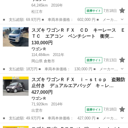
64,245km
2016年
7月18日
提携サイト
松江市
■ 支払総額: 69.9万円 ■ 車両本体価格： 602,000 円 ■ メーカー
名： スズキ ■ 車種名： ワゴンＲ ■ グレード名： ＦＺ ＲＢ
島根
松江市
ワゴンＲ
スズキ ワゴンＲ ＦＸ ＣＤ キーレース Ｅ
Ｓ ｉ－ｓｔｏｐ 運転席側シートヒーター スマートキープッシュ
ＴＣ エアコン ベンチシート 衝突…
スタート セ...
130,000円
ワゴンＲ
114,484km
2011年
7月13日
提携サイト
岡山県 倉敷市
■ 支払総額: 18万円 ■ 車両本体価格： 130,000 円 ■ メーカー
名： スズキ ■ 車種名： ワゴンＲ ■ グレード名： ＦＸ Ｃ
岡山
倉敷市
ワゴンＲ
スズキ ワゴンＲ ＦＸ ｉ－ｓｔｏｐ 盗難防
Ｄ キーレース ＥＴＣ エアコン ベンチシート 衝突安全ボデ
止付き デュアルエアバッグ キ－レ…
ィ 盗難防止システム...
427,000円
ワゴンＲ
71,920km
2014年
7月18日
提携サイト
出雲市
■ 支払総額: 49.9万円 ■ 車両本体価格： 427,000 円 ■ メーカー
名： スズキ ■ 車種名： ワゴンＲ ■ グレード名： ＦＸ ｉ－
島根
出雲市
ワゴンＲ