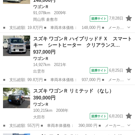
148,000円
ワゴンＲ
91,078km
2009年
7月28日
提携サイト
岡山県 倉敷市
■ 支払総額: 19.8万円 ■ 車両本体価格： 148,000 円 ■ メーカー
名： スズキ ■ 車種名： ワゴンＲ ■ グレード名： ＦＸ 純正
岡山
倉敷市
ワゴンＲ
スズキ ワゴンＲ ハイブリッドＦＸ スマート
アルミ キーフリー プッシュスタート 衝突安全ボディ 盗難防止
キー シートヒーター クリアランス…
システム ベ...
937,000円
ワゴンＲ
14,927km
2021年
6月25日
提携サイト
出雲市
■ 支払総額: 99.8万円 ■ 車両本体価格： 937,000 円 ■ メーカー
名： スズキ ■ 車種名： ワゴンＲ ■ グレード名： ハイブリッ
島根
出雲市
ワゴンＲ
スズキ ワゴンＲ リミテッド （なし）
ドＦＸ スマートキー シートヒーター クリアランスソナー レー
390,000円
ンアシスト ...
ワゴンＲ
100,215km
2008年
6月20日
提携サイト
大田市
■ 支払総額: 55万円 ■ 車両本体価格： 390,000 円 ■ メーカー
名： スズキ ■ 車種名： ワゴンＲ ■ グレード名： リミテッド
島根
大田市
ワゴンＲ