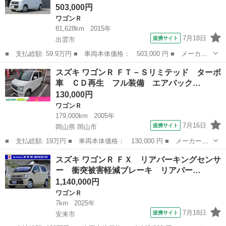
503,000円
ワゴンＲ
81,628km
2015年
7月18日
提携サイト
出雲市
■ 支払総額: 59.9万円 ■ 車両本体価格： 503,000 円 ■ メーカー
名： スズキ ■ 車種名： ワゴンＲ ■ グレード名： ＦＸリミテ
島根
出雲市
ワゴンＲ
スズキ ワゴンＲ ＦＴ－Ｓリミテッド ターボ
ッド アイドリングＳ 運転席側シートヒーター 盗難警報装置 ス
車 ＣＤ再生 フル装備 エアバック…
マートキー＆...
130,000円
ワゴンＲ
179,000km
2005年
7月16日
提携サイト
岡山県 岡山市
■ 支払総額: 19万円 ■ 車両本体価格： 130,000 円 ■ メーカー
名： スズキ ■ 車種名： ワゴンＲ ■ グレード名： ＦＴ－Ｓリ
岡山
岡山市
ワゴンＲ
スズキ ワゴンＲ ＦＸ リアパーキングセンサ
ミテッド ターボ車 ＣＤ再生 フル装備 エアバック ＡＢＳ 純
ー 衝突被害軽減ブレーキ リアパー…
正１４インチＡＷ...
1,140,000円
ワゴンＲ
7km
2025年
7月18日
提携サイト
安来市