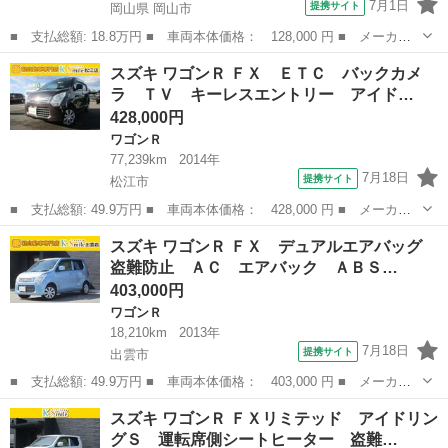
7月1日
提携サイト
岡山県 岡山市
■ 支払総額: 18.8万円 ■ 車両本体価格： 128,000 円 ■ メーカー
名： スズキ ■ 車種名： ワゴンＲ ■ グレード名： ＦＸリミテ
岡山
岡山市
ワゴンＲ
スズキ ワゴンＲ ＦＸ ＥＴＣ バックカメ
ッド ４ＷＤ スマートキー 電動格納ミラー シートヒーター ベ
ラ ＴＶ キーレスエントリー アイド…
ンチシート ...
428,000円
ワゴンＲ
77,239km
2014年
7月18日
提携サイト
松江市
■ 支払総額: 49.9万円 ■ 車両本体価格： 428,000 円 ■ メーカー
名： スズキ ■ 車種名： ワゴンＲ ■ グレード名： ＦＸ ＥＴ
島根
松江市
ワゴンＲ
スズキ ワゴンＲ ＦＸ デュアルエアバッグ
Ｃ バックカメラ ＴＶ キーレスエントリー アイドリングストッ
盗難防止 ＡＣ エアバック ＡＢＳ…
プ 電動格納...
403,000円
ワゴンＲ
18,210km
2013年
7月18日
提携サイト
出雲市
■ 支払総額: 49.9万円 ■ 車両本体価格： 403,000 円 ■ メーカー
名： スズキ ■ 車種名： ワゴンＲ ■ グレード名： ＦＸ デュ
島根
出雲市
ワゴンＲ
スズキ ワゴンＲ ＦＸリミテッド アイドリン
アルエアバッグ 盗難防止 ＡＣ エアバック ＡＢＳ パワーウィ
グＳ 運転席側シートヒーター 盗難…
ンド 衝突安...