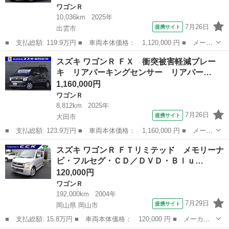
ワゴンＲ
10,036km
2025年
7月26日
提携サイト
出雲市
■ 支払総額: 119.9万円 ■ 車両本体価格： 1,120,000 円 ■ メーカ
ー名： スズキ ■ 車種名： ワゴンＲ ■ グレード名： ＦＸ リ
島根
出雲市
ワゴンＲ
スズキ ワゴンＲ ＦＸ 衝突被害軽減ブレー
アパーキングセンサー シートヒーター オートライト リアパーキ
キ リアパーキングセンサー リアパー…
ングセン...
1,160,000円
ワゴンＲ
8,812km
2025年
7月26日
提携サイト
大田市
■ 支払総額: 123.9万円 ■ 車両本体価格： 1,160,000 円 ■ メーカ
ー名： スズキ ■ 車種名： ワゴンＲ ■ グレード名： ＦＸ 衝
島根
大田市
ワゴンＲ
スズキ ワゴンＲ ＦＴリミテッド メモリーナ
突被害軽減ブレーキ リアパーキングセンサー リアパーキングセン
ビ・フルセグ・ＣＤ／ＤＶＤ・Ｂｌｕ…
サー 運...
120,000円
ワゴンＲ
192,000km
2004年
7月29日
提携サイト
岡山県 岡山市
■ 支払総額: 15.8万円 ■ 車両本体価格： 120,000 円 ■ メーカー