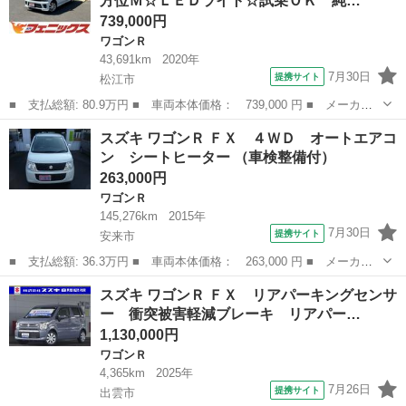
方位Ｍ☆ＬＥＤライト☆試乗ＯＫ 純…
■ ドア枚...
739,000円
ワゴンＲ
43,691km
2020年
7月30日
提携サイト
松江市
■ 支払総額: 80.9万円 ■ 車両本体価格： 739,000 円 ■ メーカー
名： スズキ ■ 車種名： ワゴンＲ ■ グレード名： ハイブリッ
島根
松江市
ワゴンＲ
スズキ ワゴンＲ ＦＸ ４ＷＤ オートエアコ
ドＦＺ☆ナビ☆全方位Ｍ☆ＬＥＤライト☆試乗ＯＫ 純正ＳＤナビ☆
ン シートヒーター （車検整備付）
全方位モニタ...
263,000円
ワゴンＲ
145,276km
2015年
7月30日
提携サイト
安来市
■ 支払総額: 36.3万円 ■ 車両本体価格： 263,000 円 ■ メーカー
名： スズキ ■ 車種名： ワゴンＲ ■ グレード名： ＦＸ ４Ｗ
島根
安来市
ワゴンＲ
スズキ ワゴンＲ ＦＸ リアパーキングセンサ
Ｄ オートエアコン シートヒーター ■ 排気量： 660cc ■ ドア枚
ー 衝突被害軽減ブレーキ リアパー…
数...
1,130,000円
ワゴンＲ
4,365km
2025年
7月26日
提携サイト
出雲市