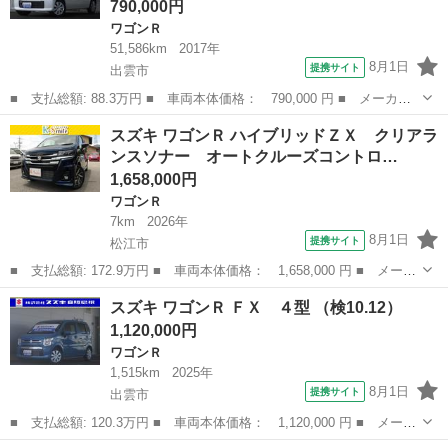
790,000円
ワゴンＲ
51,586km
2017年
8月1日
提携サイト
出雲市
■ 支払総額: 88.3万円 ■ 車両本体価格： 790,000 円 ■ メーカー
名： スズキ ■ 車種名： ワゴンＲ ■ グレード名： ＨＹＢＲＩ
島根
出雲市
ワゴンＲ
スズキ ワゴンＲ ハイブリッドＺＸ クリアラ
Ｄ ＦＸ ４ＷＤ ナビゲーション ＥＴＣ ４ＷＤ 全方位カメ
ンスソナー オートクルーズコントロ…
ラ ナビ ＥＴ...
1,658,000円
ワゴンＲ
7km
2026年
8月1日
提携サイト
松江市
■ 支払総額: 172.9万円 ■ 車両本体価格： 1,658,000 円 ■ メーカ
ー名： スズキ ■ 車種名： ワゴンＲ ■ グレード名： ハイブリ
島根
松江市
ワゴンＲ
スズキ ワゴンＲ ＦＸ ４型 （検10.12）
ッドＺＸ クリアランスソナー オートクルーズコントロール レー
1,120,000円
ンアシス...
ワゴンＲ
1,515km
2025年
8月1日
提携サイト
出雲市
■ 支払総額: 120.3万円 ■ 車両本体価格： 1,120,000 円 ■ メーカ
ー名： スズキ ■ 車種名： ワゴンＲ ■ グレード名： ＦＸ ４