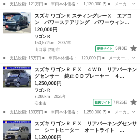
■ 支払総額: 121万円 ■ 車両本体価格： 1,130,000 円 ■ メーカー
名： スズキ ■ 車種名： ワゴンＲ ■ グレード名： ＦＸ リア
島根
出雲市
ワゴンＲ
スズキ ワゴンＲ スティングレーＸ エアコ
パーキングセンサー 衝突被害軽減ブレーキ リアパーキングセンサ
ン パワーステアリング パワーウィン…
ー 運転席...
120,000円
ワゴンＲ
150,572km
2007年
5月8日
提携サイト
山口県 防府市
■ 支払総額: 15万円 ■ 車両本体価格： 120,000 円 ■ メーカー
名： スズキ ■ 車種名： ワゴンＲ ■ グレード名： スティング
山口
防府市
ワゴンＲ
スズキ ワゴンＲ ＦＸ ４ＷＤ リアパーキン
レーＸ エアコン パワーステアリング パワーウィンドウ 電動ミ
グセンサー 純正ＣＤプレーヤー ４…
ラー スマートキ...
1,250,000円
ワゴンＲ
7,286km
2025年
7月26日
提携サイト
安来市
■ 支払総額: 133万円 ■ 車両本体価格： 1,250,000 円 ■ メーカー
名： スズキ ■ 車種名： ワゴンＲ ■ グレード名： ＦＸ ４Ｗ
島根
安来市
ワゴンＲ
スズキ ワゴンＲ ＦＸ リアパーキングセンサ
Ｄ リアパーキングセンサー 純正ＣＤプレーヤー ４ＷＤ リアパ
ー シートヒーター オートライト …
ーキングセ...
1,120,000円