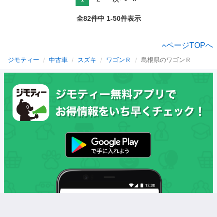
全82件中 1-50件表示
ページTOPへ
ジモティー
中古車
スズキ
ワゴンＲ
島根県のワゴンＲ