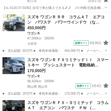
松江市
10月17日
【℡:0120-37-0106】自宅で車が購入できる🎵🗾 (※沖縄/北海道/離島
除く) 今回のお車の詳細はこちらから↓仮審査も◎
島根
松江市
ワゴンＲ
ワゴンR
スズキ ワゴンＲ ＲＲ コラムＡＴ エアコ
https://www.otoron.jp/lists/detail?carno=...
ン パワステ パワーウインドウ （な…
450,000円
ワゴンＲ
47,000km
2003年
9月26日
提携サイト
大田市
■ 支払総額: 60万円 ■ 車両本体価格： 450,000 円 ■ メーカー
名： スズキ ■ 車種名： ワゴンＲ ■ グレード名： ＲＲ コラ
島根
大田市
ワゴンＲ
スズキ ワゴンＲ ＦＸリミテッドＩＩ スマー
ムＡＴ エアコン パワステ パワーウインドウ ■ 排気量： 660cc
トキー プッシュスタート 電動格納…
■ ド...
170,000円
ワゴンＲ
98,425km
2009年
3月4日
提携サイト
岡山県 岡山市
■ 支払総額: 20万円 ■ 車両本体価格： 170,000 円 ■ メーカー
名： スズキ ■ 車種名： ワゴンＲ ■ グレード名： ＦＸリミテ
岡山
岡山市
ワゴンＲ
スズキ ワゴンＲ ＦＸ－Ｓリミテッド コラム
ッドＩＩ スマートキー プッシュスタート 電動格納ドアミラー
ＡＴ エアコン パワステ ＰＷ （…
オートエアコン ...