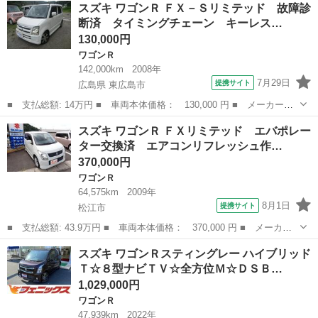
島根
出雲市
ワゴンＲ
スズキ ワゴンＲ ＦＸ－Ｓリミテッド 故障診
型 ■ 排気量： 660cc ■ ドア枚数： 5D ■ ミッション： ...
断済 タイミングチェーン キーレス…
130,000円
ワゴンＲ
142,000km
2008年
7月29日
提携サイト
広島県 東広島市
■ 支払総額: 14万円 ■ 車両本体価格： 130,000 円 ■ メーカー
名： スズキ ■ 車種名： ワゴンＲ ■ グレード名： ＦＸ－Ｓリ
広島
東広島市
ワゴンＲ
スズキ ワゴンＲ ＦＸリミテッド エバポレー
ミテッド 故障診断済 タイミングチェーン キーレス 電動格納ミ
ター交換済 エアコンリフレッシュ作…
ラー 盗難防止装...
370,000円
ワゴンＲ
64,575km
2009年
8月1日
提携サイト
松江市
■ 支払総額: 43.9万円 ■ 車両本体価格： 370,000 円 ■ メーカー
名： スズキ ■ 車種名： ワゴンＲ ■ グレード名： ＦＸリミテ
島根
松江市
ワゴンＲ
スズキ ワゴンＲスティングレー ハイブリッド
ッド エバポレーター交換済 エアコンリフレッシュ作業施工 ■ 排
Ｔ☆８型ナビＴＶ☆全方位Ｍ☆ＤＳＢ…
気量： 6...
1,029,000円
ワゴンＲ
47,939km
2022年