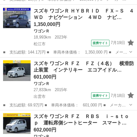
名： スズキ ■ 車種名： ワゴンＲ ■ グレード名： ＦＸ ブレ
岡山
岡山市
ワゴンＲ
スズキ ワゴンＲ ＨＹＢＲＩＤ ＦＸ－Ｓ ４
ーキサポート アイドリングストップ ■ 排気量： 660cc ■ ドア枚
ＷＤ ナビゲーション ４ＷＤ ナビ…
数： ...
1,350,000円
ワゴンＲ
18,993km
2023年
7月19日
提携サイト
松江市
■ 支払総額: 144.1万円 ■ 車両本体価格： 1,350,000 円 ■ メーカ
ー名： スズキ ■ 車種名： ワゴンＲ ■ グレード名： ＨＹＢＲ
島根
松江市
ワゴンＲ
スズキ ワゴンＲ ＦＺ ＦＺ（４名） 横滑防
ＩＤ ＦＸ－Ｓ ４ＷＤ ナビゲーション ４ＷＤ ナビ リアパー
止装置 インテリキー エコアイドル…
キングセ...
601,000円
ワゴンＲ
27,833km
2015年
7月18日
提携サイト
出雲市
■ 支払総額: 69.9万円 ■ 車両本体価格： 601,000 円 ■ メーカー
名： スズキ ■ 車種名： ワゴンＲ ■ グレード名： ＦＺ ＦＺ
島根
出雲市
ワゴンＲ
スズキ ワゴンＲ ＦＺ ＲＢＳ ｉ－ｓｔｏ
（４名） 横滑防止装置 インテリキー エコアイドル 運転席側シ
ｐ 運転席側シートヒーター スマート…
ートヒーター...
602,000円
ワゴンＲ