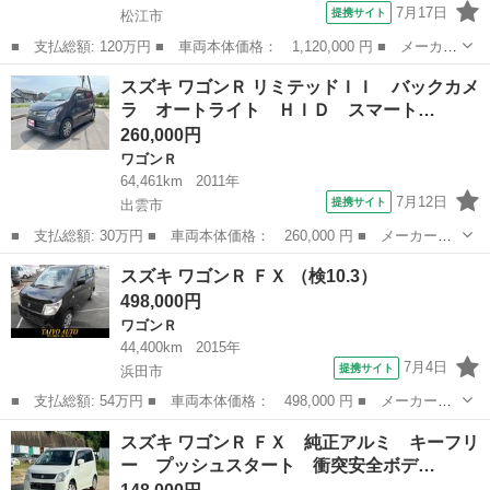
7月17日
提携サイト
松江市
■ 支払総額: 120万円 ■ 車両本体価格： 1,120,000 円 ■ メーカー
名： スズキ ■ 車種名： ワゴンＲ ■ グレード名： ＦＸ リア
島根
松江市
ワゴンＲ
スズキ ワゴンＲ リミテッドＩＩ バックカメ
パーキングセンサー 衝突被害軽減ブレーキ リアパーキングセンサ
ラ オートライト ＨＩＤ スマート…
ー 運転席...
260,000円
ワゴンＲ
64,461km
2011年
7月12日
提携サイト
出雲市
■ 支払総額: 30万円 ■ 車両本体価格： 260,000 円 ■ メーカー
名： スズキ ■ 車種名： ワゴンＲ ■ グレード名： リミテッド
島根
出雲市
ワゴンＲ
スズキ ワゴンＲ ＦＸ （検10.3）
ＩＩ バックカメラ オートライト ＨＩＤ スマートキー 電動格
498,000円
納ミラー シート...
ワゴンＲ
44,400km
2015年
7月4日
提携サイト
浜田市
■ 支払総額: 54万円 ■ 車両本体価格： 498,000 円 ■ メーカー
名： スズキ ■ 車種名： ワゴンＲ ■ グレード名： ＦＸ ■ 排
島根
浜田市
ワゴンＲ
スズキ ワゴンＲ ＦＸ 純正アルミ キーフリ
気量： 660cc ■ ドア枚数： 5D ■ ミッション： インパネAT ■...
ー プッシュスタート 衝突安全ボデ…