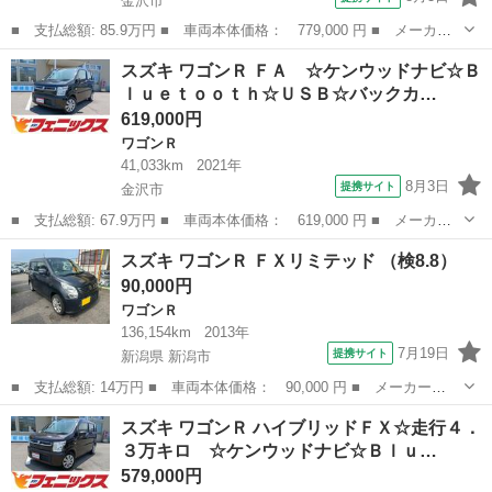
金沢市
■ 支払総額: 85.9万円 ■ 車両本体価格： 779,000 円 ■ メーカー
名： スズキ ■ 車種名： ワゴンＲ ■ グレード名： ハイブリッ
石川
金沢市
ワゴンＲ
スズキ ワゴンＲ ＦＡ ☆ケンウッドナビ☆Ｂ
ドＦＸ４ＷＤ☆走行４万４千☆メモリーナビ☆試乗ＯＫ ４ＷＤ☆走
ｌｕｅｔｏｏｔｈ☆ＵＳＢ☆バックカ…
行４万４千☆...
619,000円
ワゴンＲ
41,033km
2021年
8月3日
提携サイト
金沢市
■ 支払総額: 67.9万円 ■ 車両本体価格： 619,000 円 ■ メーカー
名： スズキ ■ 車種名： ワゴンＲ ■ グレード名： ＦＡ ☆ケ
石川
金沢市
ワゴンＲ
スズキ ワゴンＲ ＦＸリミテッド （検8.8）
ンウッドナビ☆Ｂｌｕｅｔｏｏｔｈ☆ＵＳＢ☆バックカメラ☆ＥＴＣ
90,000円
☆ドライブレ...
ワゴンＲ
136,154km
2013年
7月19日
提携サイト
新潟県 新潟市
■ 支払総額: 14万円 ■ 車両本体価格： 90,000 円 ■ メーカー
名： スズキ ■ 車種名： ワゴンＲ ■ グレード名： ＦＸリミテ
新潟
新潟市
ワゴンＲ
スズキ ワゴンＲ ハイブリッドＦＸ☆走行４．
ッド ■ 排気量： 660cc ■ ドア枚数： 5D ■ ミッション： CVT
３万キロ ☆ケンウッドナビ☆Ｂｌｕ…
...
579,000円