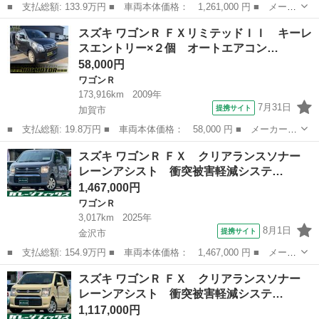
■ 支払総額: 133.9万円 ■ 車両本体価格： 1,261,000 円 ■ メーカ
ー名： スズキ ■ 車種名： ワゴンＲ ■ グレード名： ＺＬ 衝
石川
金沢市
ワゴンＲ
スズキ ワゴンＲ ＦＸリミテッドＩＩ キーレ
突被害軽減ブレーキ エアコン パワステ パワーウインドー 電動
スエントリー×２個 オートエアコン…
格納式リ...
58,000円
ワゴンＲ
173,916km
2009年
7月31日
提携サイト
加賀市
■ 支払総額: 19.8万円 ■ 車両本体価格： 58,000 円 ■ メーカー
名： スズキ ■ 車種名： ワゴンＲ ■ グレード名： ＦＸリミテ
石川
加賀市
ワゴンＲ
スズキ ワゴンＲ ＦＸ クリアランスソナー
ッドＩＩ キーレスエントリー×２個 オートエアコン プッシュスタ
レーンアシスト 衝突被害軽減システ…
ート １４Ａ...
1,467,000円
ワゴンＲ
3,017km
2025年
8月1日
提携サイト
金沢市
■ 支払総額: 154.9万円 ■ 車両本体価格： 1,467,000 円 ■ メーカ
ー名： スズキ ■ 車種名： ワゴンＲ ■ グレード名： ＦＸ ク
石川
金沢市
ワゴンＲ
スズキ ワゴンＲ ＦＸ クリアランスソナー
リアランスソナー レーンアシスト 衝突被害軽減システム オート
レーンアシスト 衝突被害軽減システ…
ライト ...
1,117,000円