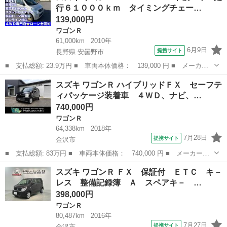
行６１０００ｋｍ タイミングチェー…
ヤ シートヒ...
139,000円
ワゴンＲ
61,000km
2010年
6月9日
提携サイト
長野県 安曇野市
■ 支払総額: 23.9万円 ■ 車両本体価格： 139,000 円 ■ メーカー
名： スズキ ■ 車種名： ワゴンＲ ■ グレード名： ＦＸ ４Ｗ
長野
安曇野市
ワゴンＲ
スズキ ワゴンＲ ハイブリッドＦＸ セーフテ
Ｄ 車検２年 走行６１０００ｋｍ タイミングチェーン式 ワゴン
ィパッケージ装着車 ４ＷＤ、ナビ、…
Ｒ スタッド...
740,000円
ワゴンＲ
64,338km
2018年
7月28日
提携サイト
金沢市
■ 支払総額: 83万円 ■ 車両本体価格： 740,000 円 ■ メーカー
名： スズキ ■ 車種名： ワゴンＲ ■ グレード名： ハイブリッ
石川
金沢市
ワゴンＲ
スズキ ワゴンＲ ＦＸ 保証付 ＥＴＣ キ－
ドＦＸ セーフティパッケージ装着車 ４ＷＤ、ナビ、Ｂｌｕｅｔｏ
レス 整備記録簿 Ａ スペアキ－ …
ｏｔｈ接続可能、...
398,000円
ワゴンＲ
80,487km
2016年
7月27日
提携サイト
金沢市