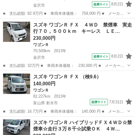
8月2日
提携サイト
金沢市
■ 支払総額: 82.9万円 ■ 車両本体価格： 759,000 円 ■ メーカー
名： スズキ ■ 車種名： ワゴンＲ ■ グレード名： ハイブリッ
石川
金沢市
ワゴンＲ
スズキ ワゴンＲ ＦＸ ４ＷＤ 禁煙車 実走
ドＦＸ☆ナビ☆Ｗシートヒーター☆ドラレコ☆試乗ＯＫ ＳＤナビ☆
行７０，５００ｋｍ キーレス ＬＥ…
Ｂｌｕｅｔｏ...
230,000円
ワゴンＲ
70,500km
2013年
8月2日
提携サイト
金沢市
■ 支払総額: 32万円 ■ 車両本体価格： 230,000 円 ■ メーカー
名： スズキ ■ 車種名： ワゴンＲ ■ グレード名： ＦＸ ４Ｗ
石川
金沢市
ワゴンＲ
スズキ ワゴンＲ ＦＸ （検9.6）
Ｄ 禁煙車 実走行７０，５００ｋｍ キーレス ＬＥＤポジション
140,000円
＆ルームランプ＆...
ワゴンＲ
82,227km
2013年
7月31日
提携サイト
富山県 射水市
■ 支払総額: 16.7万円 ■ 車両本体価格： 140,000 円 ■ メーカー
名： スズキ ■ 車種名： ワゴンＲ ■ グレード名： ＦＸ ■ 排
富山
射水市
ワゴンＲ
スズキ ワゴンＲ ハイブリッドＦＸ４ＷＤ☆禁
気量： 660cc ■ ドア枚数： 5D ■ ミッション： CVT ■ ...
煙車☆走行３万８千☆試乗ＯＫ ４Ｗ…