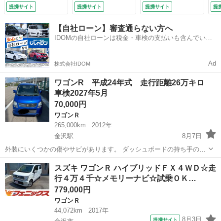
ナビ☆フルセグ☆Ｄ
☆キーレス☆デュア
Ｃ
提携サイト
提携サイト
提携サイト
提
ＶＤ再生☆ＢＬＵＥ
ルセンサーブレーキ
コ
ＴＯＯＴＨ☆全方位
サポート☆車線逸脱
キ
【自社ローン】審査通らない方へ
モニター☆ベンチシ
警報☆オートハイビ
イ
IDOMの自社ローンは税金・車検の支払いも含んでいる
ート☆Ｗシートヒー
ーム☆セキュリティ
ー
ので毎月の支払額は一定
ター☆キーレス☆電
アラート☆試乗ＯＫ
デ
格ミラー☆アイドリ
（検9.7）
レ
Ad
株式会社IDOM
ングストップ☆純正
煙
バイザー☆純正マッ
（検
ワゴンR 平成24年式 走行距離26万キロ
ト （なし）
車検2027年5月
70,000円
ワゴンＲ
265,000km
2012年
金沢駅
8月7日
外装にいくつかの傷やサビがあります。 ダッシュボードの持ち手の部
分が取れています。 走行は問題なくできます。 TV ワンセグ フル
石川
金沢市
金沢駅
ワゴンＲ
ワゴンR
スズキ ワゴンＲ ハイブリッドＦＸ４ＷＤ☆走
セグ ナビ CD再生DVD再生 HDD （KENWOOD製） 名義変更を終え
行４万４千☆メモリーナビ☆試乗ＯＫ…
てからの受け渡し...
779,000円
ワゴンＲ
44,072km
2017年
8月3日
提携サイト