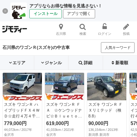
アプリならお得な情報を見逃さない！
インストール
アプリで開く
石川県
検索
ログイン
投稿
石川県のワゴンＲ(スズキ)の中古車
人気キーワード
エリア
ジャンル
詳細
新着順
スズキ ワゴンＲ ハ
スズキ ワゴンＲ Ｆ
スズキ ワゴンＲ Ｆ
ス
イブリッドＦＸ４Ｗ
Ａ ☆ケンウッドナ
Ｘリミテッド （検
イ
Ｄ☆走行４万４千☆
ビ☆Ｂｌｕｅｔｏｏ
8.8）
行
メモリーナビ☆試乗
ｔｈ☆ＵＳＢ☆バッ
ケ
779,000円
619,000円
90,000円
57
ＯＫ ４ＷＤ☆走行
クカメラ☆ＥＴＣ☆
ｌ
44,072km / 2017年
41,033km / 2021年
136,154km / 2013年
42,
４万４千☆メモリー
ドライブレコーダー
バ
金沢市
金沢市
新潟県 新潟市
小