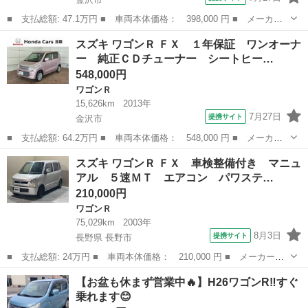
■ 支払総額: 47.1万円 ■ 車両本体価格： 398,000 円 ■ メーカー
名： スズキ ■ 車種名： ワゴンＲ ■ グレード名： ＦＸ 保証
石川
金沢市
ワゴンＲ
スズキ ワゴンＲ ＦＸ １年保証 ワンオーナ
付 ＥＴＣ キ－レス 整備記録簿 Ａ スペアキ－ ドアバイザ
ー 純正ＣＤチューナー シートヒー…
－ ベンチシ－...
548,000円
ワゴンＲ
15,626km
2013年
7月27日
提携サイト
金沢市
■ 支払総額: 64.2万円 ■ 車両本体価格： 548,000 円 ■ メーカー
名： スズキ ■ 車種名： ワゴンＲ ■ グレード名： ＦＸ １年
石川
金沢市
ワゴンＲ
スズキ ワゴンＲ ＦＸ 車検整備付き マニュ
保証 ワンオーナー 純正ＣＤチューナー シートヒーター ＡＡ
アル ５速ＭＴ エアコン パワステ…
Ｃ Ｗエアバッ...
210,000円
ワゴンＲ
75,029km
2003年
8月3日
提携サイト
長野県 長野市
■ 支払総額: 24万円 ■ 車両本体価格： 210,000 円 ■ メーカー
名： スズキ ■ 車種名： ワゴンＲ ■ グレード名： ＦＸ 車検
長野
長野市
ワゴンＲ
【お盆も休まず営業中🔥】H26ワゴンR‼️すぐ
整備付き マニュアル ５速ＭＴ エアコン パワステ キーレス
乗れます😊
電動格納ミラー ...