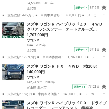
64,582km
2015年
8月2日
提携サイト
金沢市
■ 支払総額: 49.9万円 ■ 車両本体価格： 408,000 円 ■ メーカー
名： スズキ ■ 車種名： ワゴンＲ ■ グレード名： ＦＸ バッ
石川
金沢市
ワゴンＲ
スズキ ワゴンＲ ハイブリッドＺＸ ４ＷＤ
クカメラ ナビ ＴＶ キーレスエントリー アイドリングストッ
クリアランスソナー オートクルーズ…
プ 電動格納ミ...
1,707,000円
ワゴンＲ
4km
2026年
8月1日
提携サイト
金沢市
■ 支払総額: 179.9万円 ■ 車両本体価格： 1,707,000 円 ■ メーカ
ー名： スズキ ■ 車種名： ワゴンＲ ■ グレード名： ハイブリ
石川
金沢市
ワゴンＲ
スズキ ワゴンＲ ＦＸ ４ＷＤ （検10.8）
ッドＺＸ ４ＷＤ クリアランスソナー オートクルーズコントロー
140,000円
ル 衝突...
ワゴンＲ
142,747km
2013年
7月21日
提携サイト
富山県 射水市
■ 支払総額: 18万円 ■ 車両本体価格： 140,000 円 ■ メーカー
名： スズキ ■ 車種名： ワゴンＲ ■ グレード名： ＦＸ ４Ｗ
富山
射水市
ワゴンＲ
スズキ ワゴンＲ ハイブリッドＦＸ ドライブ
Ｄ ■ 排気量： 660cc ■ ドア枚数： 5D ■ ミッション： CVT ...
レコーダー レーンアシスト 衝突被…