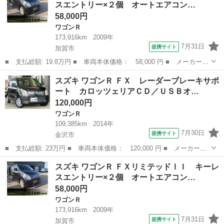
スエントリー×２個 オートエアコン…
ート １４Ａ...
58,000円
ワゴンＲ
173,916km
2009年
7月31日
提携サイト
加賀市
■ 支払総額: 19.8万円 ■ 車両本体価格： 58,000 円 ■ メーカー
名： スズキ ■ 車種名： ワゴンＲ ■ グレード名： ＦＸリミテ
石川
加賀市
ワゴンＲ
ワゴンR
スズキ ワゴンＲ ＦＸ レーダーブレーキサポ
ッドＩＩ キーレスエントリー×２個 オートエアコン プッシュスタ
ート カロッツェリアＣＤ／ＵＳＢオ…
ート １４Ａ...
120,000円
ワゴンＲ
109,385km
2014年
7月30日
提携サイト
金沢市
■ 支払総額: 23万円 ■ 車両本体価格： 120,000 円 ■ メーカー
名： スズキ ■ 車種名： ワゴンＲ ■ グレード名： ＦＸ レー
石川
金沢市
ワゴンＲ
スズキ ワゴンＲ ＦＸリミテッドＩＩ キーレ
ダーブレーキサポート カロッツェリアＣＤ／ＵＳＢオーディオ キ
スエントリー×２個 オートエアコン…
ーレスキー オー...
58,000円
ワゴンＲ
173,916km
2009年
7月31日
提携サイト
加賀市