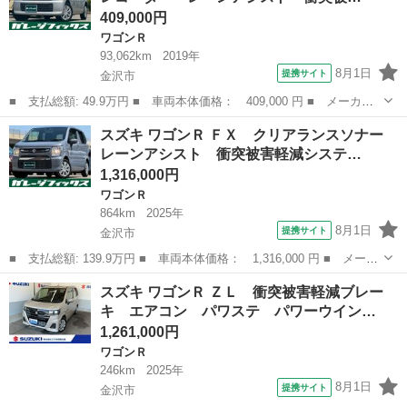
409,000円
ワゴンＲ
93,062km
2019年
8月1日
提携サイト
金沢市
■ 支払総額: 49.9万円 ■ 車両本体価格： 409,000 円 ■ メーカー
名： スズキ ■ 車種名： ワゴンＲ ■ グレード名： ハイブリッ
石川
金沢市
ワゴンＲ
スズキ ワゴンＲ ＦＸ クリアランスソナー
ドＦＸ ドライブレコーダー レーンアシスト 衝突被害軽減システ
レーンアシスト 衝突被害軽減システ…
ム オートラ...
1,316,000円
ワゴンＲ
864km
2025年
8月1日
提携サイト
金沢市
■ 支払総額: 139.9万円 ■ 車両本体価格： 1,316,000 円 ■ メーカ
ー名： スズキ ■ 車種名： ワゴンＲ ■ グレード名： ＦＸ ク
石川
金沢市
ワゴンＲ
スズキ ワゴンＲ ＺＬ 衝突被害軽減ブレー
リアランスソナー レーンアシスト 衝突被害軽減システム オート
キ エアコン パワステ パワーウイン…
ライト ...
1,261,000円
ワゴンＲ
246km
2025年
8月1日
提携サイト
金沢市