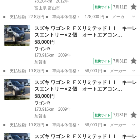
78,204km
2012年
7月11日
提携サイト
富山県 富山市
■ 支払総額: 22.8万円 ■ 車両本体価格： 178,000 円 ■ メーカー
名： スズキ ■ 車種名： ワゴンＲ ■ グレード名： リミテッド
富山
富山市
ワゴンＲ
スズキ ワゴンＲ ＦＸリミテッドＩＩ キーレ
ＩＩ ナビ ＴＶ オートライト ＨＩＤ スマートキー 電動格納
スエントリー×２個 オートエアコン…
ミラー シー...
58,000円
ワゴンＲ
173,916km
2009年
7月31日
提携サイト
加賀市
■ 支払総額: 19.8万円 ■ 車両本体価格： 58,000 円 ■ メーカー
名： スズキ ■ 車種名： ワゴンＲ ■ グレード名： ＦＸリミテ
石川
加賀市
ワゴンＲ
ワゴンR
スズキ ワゴンＲ ＦＸリミテッドＩＩ キーレ
ッドＩＩ キーレスエントリー×２個 オートエアコン プッシュスタ
スエントリー×２個 オートエアコン…
ート １４Ａ...
58,000円
ワゴンＲ
173,916km
2009年
7月31日
提携サイト
加賀市
■ 支払総額: 19.8万円 ■ 車両本体価格： 58,000 円 ■ メーカー
名： スズキ ■ 車種名： ワゴンＲ ■ グレード名： ＦＸリミテ
石川
加賀市
ワゴンＲ
ワゴンR
スズキ ワゴンＲ ＦＸリミテッドＩＩ キーレ
ッドＩＩ キーレスエントリー×２個 オートエアコン プッシュスタ