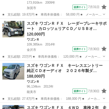
173,916km
2009年
7月31日
提携サイト
加賀市
■ 支払総額: 19.8万円 ■ 車両本体価格： 58,000 円 ■ メーカー
名： スズキ ■ 車種名： ワゴンＲ ■ グレード名： ＦＸリミテ
石川
加賀市
ワゴンＲ
スズキ ワゴンＲ ＦＸ レーダーブレーキサポ
ッドＩＩ キーレスエントリー×２個 オートエアコン プッシュスタ
ート カロッツェリアＣＤ／ＵＳＢオ…
ート １４Ａ...
120,000円
ワゴンＲ
109,385km
2014年
7月30日
提携サイト
金沢市
■ 支払総額: 23万円 ■ 車両本体価格： 120,000 円 ■ メーカー
名： スズキ ■ 車種名： ワゴンＲ ■ グレード名： ＦＸ レー
石川
金沢市
ワゴンＲ
スズキ ワゴンＲ ＦＸ キーレスエントリー
ダーブレーキサポート カロッツェリアＣＤ／ＵＳＢオーディオ キ
純正ＣＤオーディオ ２０２６年製ダ…
ーレスキー オー...
188,000円
ワゴンＲ
96,134km
2013年
7月30日
提携サイト
能美市
■ 支払総額: 27.8万円 ■ 車両本体価格： 188,000 円 ■ メーカー
名： スズキ ■ 車種名： ワゴンＲ ■ グレード名： ＦＸ キー
石川
能美市
ワゴンＲ
スズキ ワゴンＲ ＦＸ ４ＷＤ 車検２年 走
レスエントリー 純正ＣＤオーディオ ２０２６年製ダンロップタイ