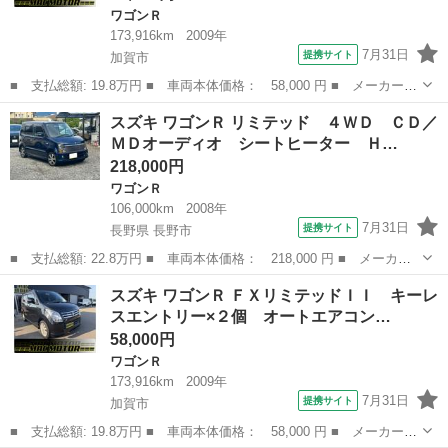
ワゴンＲ
173,916km
2009年
7月31日
提携サイト
加賀市
■ 支払総額: 19.8万円 ■ 車両本体価格： 58,000 円 ■ メーカー
名： スズキ ■ 車種名： ワゴンＲ ■ グレード名： ＦＸリミテ
石川
加賀市
ワゴンＲ
ワゴンR
スズキ ワゴンＲ リミテッド ４ＷＤ ＣＤ／
ッドＩＩ キーレスエントリー×２個 オートエアコン プッシュスタ
ＭＤオーディオ シートヒーター Ｈ…
ート １４Ａ...
218,000円
ワゴンＲ
106,000km
2008年
7月31日
提携サイト
長野県 長野市
■ 支払総額: 22.8万円 ■ 車両本体価格： 218,000 円 ■ メーカー
名： スズキ ■ 車種名： ワゴンＲ ■ グレード名： リミテッ
長野
長野市
ワゴンＲ
スズキ ワゴンＲ ＦＸリミテッドＩＩ キーレ
ド ４ＷＤ ＣＤ／ＭＤオーディオ シートヒーター ＨＩＤライ
スエントリー×２個 オートエアコン…
ト フォグランプ...
58,000円
ワゴンＲ
173,916km
2009年
7月31日
提携サイト
加賀市
■ 支払総額: 19.8万円 ■ 車両本体価格： 58,000 円 ■ メーカー