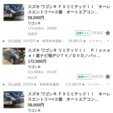
名： スズキ ■ 車種名： ワゴンＲ ■ グレード名： ＦＸリミテ
石川
加賀市
ワゴンＲ
ワゴンR
スズキ ワゴンＲ ＦＸリミテッドＩＩ キーレ
ッドＩＩ キーレスエントリー×２個 オートエアコン プッシュスタ
スエントリー×２個 オートエアコン…
ート １４Ａ...
58,000円
ワゴンＲ
173,916km
2009年
7月31日
提携サイト
加賀市
■ 支払総額: 19.8万円 ■ 車両本体価格： 58,000 円 ■ メーカー
名： スズキ ■ 車種名： ワゴンＲ ■ グレード名： ＦＸリミテ
石川
加賀市
ワゴンＲ
ワゴンR
スズキ ワゴンＲ リミテッドＩＩ Ｐｉｏｎｅ
ッドＩＩ キーレスエントリー×２個 オートエアコン プッシュスタ
ｅｒ楽ナビ地デジＴＶ／ＤＶＤ／バッ…
ート １４Ａ...
172,000円
ワゴンＲ
113,000km
2012年
6月7日
提携サイト
白山市
■ 支払総額: 23万円 ■ 車両本体価格： 172,000 円 ■ メーカー
名： スズキ ■ 車種名： ワゴンＲ ■ グレード名： リミテッド
石川
白山市
ワゴンＲ
スズキ ワゴンＲ ＦＸリミテッドＩＩ キーレ
ＩＩ Ｐｉｏｎｅｅｒ楽ナビ地デジＴＶ／ＤＶＤ／バックカメラ／オ
スエントリー×２個 オートエアコン…
ートエアコン／オ...
58,000円
ワゴンＲ