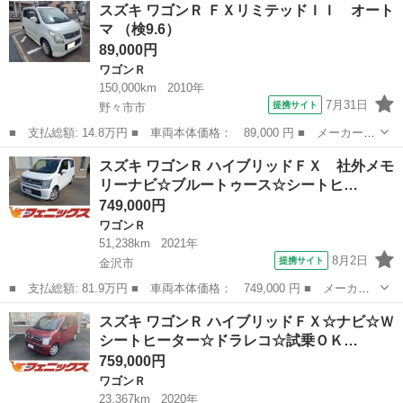
石川
小松市
ワゴンＲ
スズキ ワゴンＲ ＦＸリミテッドＩＩ オート
ドＦＸ☆走行５．６万キロ☆車検Ｒ１０／４ ☆社外ポータブルナビ
マ （検9.6）
☆純正カーオ...
89,000円
ワゴンＲ
150,000km
2010年
7月31日
提携サイト
野々市市
■ 支払総額: 14.8万円 ■ 車両本体価格： 89,000 円 ■ メーカー
名： スズキ ■ 車種名： ワゴンＲ ■ グレード名： ＦＸリミテ
石川
野々市市
ワゴンＲ
スズキ ワゴンＲ ハイブリッドＦＸ 社外メモ
ッドＩＩ オートマ ■ 排気量： 660cc ■ ドア枚数： 5D ■ ミ
リーナビ☆ブルートゥース☆シートヒ…
ッ...
749,000円
ワゴンＲ
51,238km
2021年
8月2日
提携サイト
金沢市
■ 支払総額: 81.9万円 ■ 車両本体価格： 749,000 円 ■ メーカー
名： スズキ ■ 車種名： ワゴンＲ ■ グレード名： ハイブリッ
石川
金沢市
ワゴンＲ
スズキ ワゴンＲ ハイブリッドＦＸ☆ナビ☆Ｗ
ドＦＸ 社外メモリーナビ☆ブルートゥース☆シートヒーター☆デュ
シートヒーター☆ドラレコ☆試乗ＯＫ…
アルセンサー...
759,000円
ワゴンＲ
23,367km
2020年