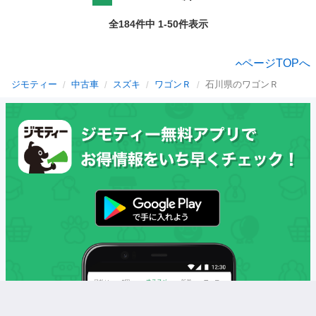
全184件中 1-50件表示
ページTOPへ
ジモティー
中古車
スズキ
ワゴンＲ
石川県のワゴンＲ