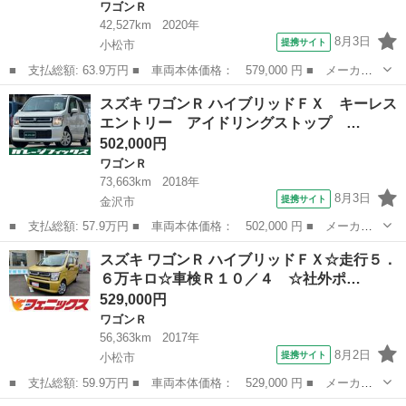
ワゴンＲ
42,527km
2020年
8月3日
提携サイト
小松市
■ 支払総額: 63.9万円 ■ 車両本体価格： 579,000 円 ■ メーカー
名： スズキ ■ 車種名： ワゴンＲ ■ グレード名： ハイブリッ
石川
小松市
ワゴンＲ
スズキ ワゴンＲ ハイブリッドＦＸ キーレス
ドＦＸ☆走行４．３万キロ ☆ケンウッドナビ☆Ｂｌｕｅｔｏｏｔｈ
エントリー アイドリングストップ …
☆バックカメ...
502,000円
ワゴンＲ
73,663km
2018年
8月3日
提携サイト
金沢市
■ 支払総額: 57.9万円 ■ 車両本体価格： 502,000 円 ■ メーカー
名： スズキ ■ 車種名： ワゴンＲ ■ グレード名： ハイブリッ
石川
金沢市
ワゴンＲ
スズキ ワゴンＲ ハイブリッドＦＸ☆走行５．
ドＦＸ キーレスエントリー アイドリングストップ ＣＶＴ 盗難
６万キロ☆車検Ｒ１０／４ ☆社外ポ…
防止システム...
529,000円
ワゴンＲ
56,363km
2017年
8月2日
提携サイト
小松市
■ 支払総額: 59.9万円 ■ 車両本体価格： 529,000 円 ■ メーカー
名： スズキ ■ 車種名： ワゴンＲ ■ グレード名： ハイブリッ