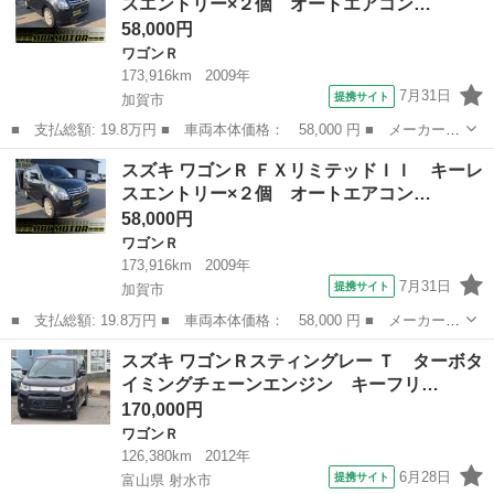
スエントリー×２個 オートエアコン…
ート １４Ａ...
58,000円
ワゴンＲ
173,916km
2009年
7月31日
提携サイト
加賀市
■ 支払総額: 19.8万円 ■ 車両本体価格： 58,000 円 ■ メーカー
名： スズキ ■ 車種名： ワゴンＲ ■ グレード名： ＦＸリミテ
石川
加賀市
ワゴンＲ
ワゴンR
スズキ ワゴンＲ ＦＸリミテッドＩＩ キーレ
ッドＩＩ キーレスエントリー×２個 オートエアコン プッシュスタ
スエントリー×２個 オートエアコン…
ート １４Ａ...
58,000円
ワゴンＲ
173,916km
2009年
7月31日
提携サイト
加賀市
■ 支払総額: 19.8万円 ■ 車両本体価格： 58,000 円 ■ メーカー
名： スズキ ■ 車種名： ワゴンＲ ■ グレード名： ＦＸリミテ
石川
加賀市
ワゴンＲ
ワゴンR
スズキ ワゴンＲスティングレー Ｔ ターボタ
ッドＩＩ キーレスエントリー×２個 オートエアコン プッシュスタ
イミングチェーンエンジン キーフリ…
ート １４Ａ...
170,000円
ワゴンＲ
126,380km
2012年
6月28日
提携サイト
富山県 射水市