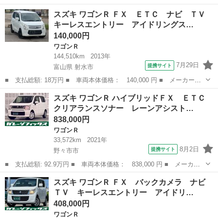
名： スズキ ■ 車種名： ワゴンＲ ■ グレード名： ＨＶ－ＦＸ
石川
小松市
ワゴンＲ
スズキ ワゴンＲ ＦＸ ＥＴＣ ナビ ＴＶ
☆セーフティｐｋｇ☆ナビ☆Ｂカメラ☆試乗出来ます☆ セーフティ
キーレスエントリー アイドリングス…
パッケージ☆...
140,000円
ワゴンＲ
144,510km
2013年
7月29日
提携サイト
富山県 射水市
■ 支払総額: 18万円 ■ 車両本体価格： 140,000 円 ■ メーカー
名： スズキ ■ 車種名： ワゴンＲ ■ グレード名： ＦＸ ＥＴ
富山
射水市
ワゴンＲ
スズキ ワゴンＲ ハイブリッドＦＸ ＥＴＣ
Ｃ ナビ ＴＶ キーレスエントリー アイドリングストップ 電動
クリアランスソナー レーンアシスト…
格納ミラー ベン...
838,000円
ワゴンＲ
33,572km
2021年
8月2日
提携サイト
野々市市
■ 支払総額: 92.9万円 ■ 車両本体価格： 838,000 円 ■ メーカー
名： スズキ ■ 車種名： ワゴンＲ ■ グレード名： ハイブリッ
石川
野々市市
ワゴンＲ
スズキ ワゴンＲ ＦＸ バックカメラ ナビ
ドＦＸ ＥＴＣ クリアランスソナー レーンアシスト 衝突被害軽
ＴＶ キーレスエントリー アイドリ…
減システム ...
408,000円
ワゴンＲ