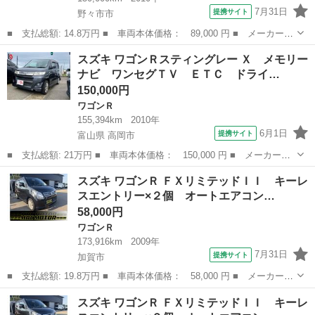
7月31日
提携サイト
野々市市
■ 支払総額: 14.8万円 ■ 車両本体価格： 89,000 円 ■ メーカー
名： スズキ ■ 車種名： ワゴンＲ ■ グレード名： ＦＸリミテ
石川
野々市市
ワゴンＲ
スズキ ワゴンＲスティングレー Ｘ メモリー
ッドＩＩ オートマ ■ 排気量： 660cc ■ ドア枚数： 5D ■ ミ
ナビ ワンセグＴＶ ＥＴＣ ドライ…
ッ...
150,000円
ワゴンＲ
155,394km
2010年
6月1日
提携サイト
富山県 高岡市
■ 支払総額: 21万円 ■ 車両本体価格： 150,000 円 ■ メーカー
名： スズキ ■ 車種名： ワゴンＲスティングレー ■ グレード
富山
高岡市
ワゴンＲ
スズキ ワゴンＲ ＦＸリミテッドＩＩ キーレ
名： Ｘ メモリーナビ ワンセグＴＶ ＥＴＣ ドライブレコーダ
スエントリー×２個 オートエアコン…
ー スマートキー ...
58,000円
ワゴンＲ
173,916km
2009年
7月31日
提携サイト
加賀市
■ 支払総額: 19.8万円 ■ 車両本体価格： 58,000 円 ■ メーカー
名： スズキ ■ 車種名： ワゴンＲ ■ グレード名： ＦＸリミテ
石川
加賀市
ワゴンＲ
ワゴンR
スズキ ワゴンＲ ＦＸリミテッドＩＩ キーレ
ッドＩＩ キーレスエントリー×２個 オートエアコン プッシュスタ