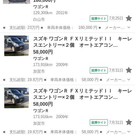
180,000円
ワゴンＲ
129,300km
2011年
7月25日
提携サイト
白山市
■ 支払総額: 23万円 ■ 車両本体価格： 180,000 円 ■ メーカー
名： スズキ ■ 車種名： ワゴンＲ ■ グレード名： ＦＸリミテ
石川
白山市
ワゴンＲ
スズキ ワゴンＲ ＦＸリミテッドＩＩ キーレ
ッド ＴＶ ■ 排気量： 660cc ■ ドア枚数： 5D ■ ミッション：
スエントリー×２個 オートエアコン…
...
58,000円
ワゴンＲ
173,916km
2009年
7月31日
提携サイト
加賀市
■ 支払総額: 19.8万円 ■ 車両本体価格： 58,000 円 ■ メーカー
名： スズキ ■ 車種名： ワゴンＲ ■ グレード名： ＦＸリミテ
石川
加賀市
ワゴンＲ
ワゴンR
スズキ ワゴンＲ ＦＸリミテッドＩＩ キーレ
ッドＩＩ キーレスエントリー×２個 オートエアコン プッシュスタ
スエントリー×２個 オートエアコン…
ート １４Ａ...
58,000円
ワゴンＲ
173,916km
2009年
7月31日
提携サイト
加賀市
■ 支払総額: 19.8万円 ■ 車両本体価格： 58,000 円 ■ メーカー