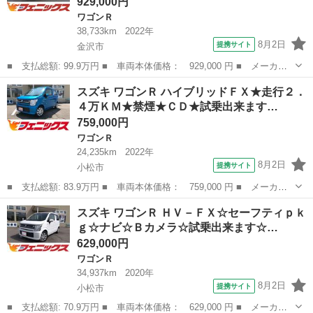
929,000円
ワゴンＲ
38,733km
2022年
8月2日
提携サイト
金沢市
■ 支払総額: 99.9万円 ■ 車両本体価格： 929,000 円 ■ メーカー
名： スズキ ■ 車種名： ワゴンＲ ■ グレード名： ハイブリッ
石川
金沢市
ワゴンＲ
スズキ ワゴンＲ ハイブリッドＦＸ★走行２．
ドＦＸ４ＷＤ☆禁煙車☆走行３万８千☆試乗ＯＫ ４ＷＤ☆禁煙車☆
４万ＫＭ★禁煙★ＣＤ★試乗出来ます…
走行３万８千...
759,000円
ワゴンＲ
24,235km
2022年
8月2日
提携サイト
小松市
■ 支払総額: 83.9万円 ■ 車両本体価格： 759,000 円 ■ メーカー
名： スズキ ■ 車種名： ワゴンＲ ■ グレード名： ハイブリッ
石川
小松市
ワゴンＲ
スズキ ワゴンＲ ＨＶ－ＦＸ☆セーフティｐｋ
ドＦＸ★走行２．４万ＫＭ★禁煙★ＣＤ★試乗出来ます ★禁煙車★
ｇ☆ナビ☆Ｂカメラ☆試乗出来ます☆…
純正ＣＤデッ...
629,000円
ワゴンＲ
34,937km
2020年
8月2日
提携サイト
小松市
■ 支払総額: 70.9万円 ■ 車両本体価格： 629,000 円 ■ メーカー