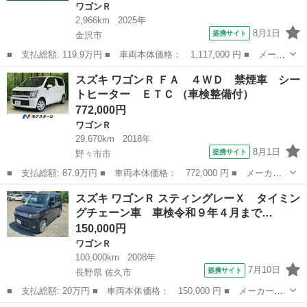
ワゴンＲ
2,966km
2025年
8月1日
提携サイト
金沢市
■ 支払総額: 119.9万円 ■ 車両本体価格： 1,117,000 円 ■ メーカ
ー名： スズキ ■ 車種名： ワゴンＲ ■ グレード名： ＦＸ ク
石川
金沢市
ワゴンＲ
スズキ ワゴンＲ ＦＡ ４ＷＤ 禁煙車 シー
リアランスソナー レーンアシスト 衝突被害軽減システム オート
トヒーター ＥＴＣ （車検整備付）
ライト ...
772,000円
ワゴンＲ
29,670km
2018年
8月1日
提携サイト
野々市市
■ 支払総額: 87.9万円 ■ 車両本体価格： 772,000 円 ■ メーカー
名： スズキ ■ 車種名： ワゴンＲ ■ グレード名： ＦＡ ４Ｗ
石川
野々市市
ワゴンＲ
スズキ ワゴンＲ スティングレーＸ タイミン
Ｄ 禁煙車 シートヒーター ＥＴＣ ■ 排気量： 660cc ■ ドア枚
グチェーン車 車検令和９年４月まで…
数...
150,000円
ワゴンＲ
100,000km
2008年
7月10日
提携サイト
長野県 佐久市
■ 支払総額: 20万円 ■ 車両本体価格： 150,000 円 ■ メーカー
名： スズキ ■ 車種名： ワゴンＲ ■ グレード名： スティング