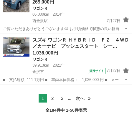
269,000円
ワゴンＲ
86,000km
2014年
西金沢駅
7月27日
ご覧いただきありがとうございます😊 お手頃価格で状態の良い軽自動
車をお探しの方におすすめの1台です✨ スズキ ワゴンR 入庫しました
石川
金沢市
西金沢駅
ワゴンＲ
ワゴンR
スズキ ワゴンＲ ＨＹＢＲＩＤ ＦＺ ４ＷＤ
🚗 💰価格 ✨コミコミ 248,8930円✨ 🌟ここがポイント ...
／カーナビ プッシュスタート シー…
1,036,000円
ワゴンＲ
39,913km
2021年
7月27日
提携サイト
金沢市
■ 支払総額: 111.1万円 ■ 車両本体価格： 1,036,000 円 ■ メーカ
ー名： スズキ ■ 車種名： ワゴンＲ ■ グレード名： ＨＹＢＲ
石川
金沢市
ワゴンＲ
ＩＤ ＦＺ ４ＷＤ／カーナビ プッシュスタート シートヒータ
ー 衝突被...
1
2
3
...
次へ
全184件中 1-50件表示