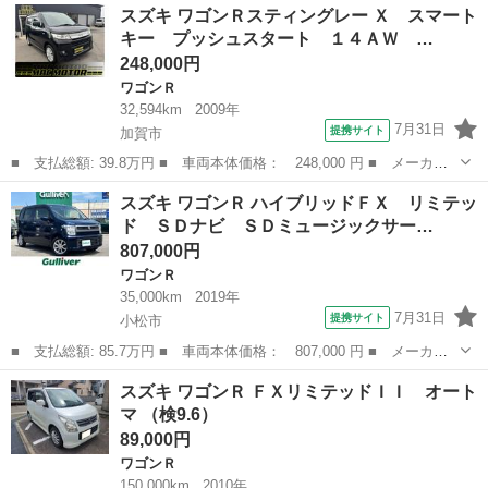
長野
佐久市
ワゴンＲ
スズキ ワゴンＲスティングレー Ｘ スマート
レーＸ タイミングチェーン車 車検令和９年４月まで ＣＤ／ＤＶ
キー プッシュスタート １４ＡＷ …
Ｄ視聴不可 スマ...
248,000円
ワゴンＲ
32,594km
2009年
7月31日
提携サイト
加賀市
■ 支払総額: 39.8万円 ■ 車両本体価格： 248,000 円 ■ メーカー
名： スズキ ■ 車種名： ワゴンＲスティングレー ■ グレード
石川
加賀市
ワゴンＲ
スズキ ワゴンＲ ハイブリッドＦＸ リミテッ
名： Ｘ スマートキー プッシュスタート １４ＡＷ ＨＩＤ オ
ド ＳＤナビ ＳＤミュージックサー…
ートエアコン ...
807,000円
ワゴンＲ
35,000km
2019年
7月31日
提携サイト
小松市
■ 支払総額: 85.7万円 ■ 車両本体価格： 807,000 円 ■ メーカー
名： スズキ ■ 車種名： ワゴンＲ ■ グレード名： ハイブリッ
石川
小松市
ワゴンＲ
スズキ ワゴンＲ ＦＸリミテッドＩＩ オート
ドＦＸ リミテッド ＳＤナビ ＳＤミュージックサーバー ＣＤチ
マ （検9.6）
ェンジャー ...
89,000円
ワゴンＲ
150,000km
2010年