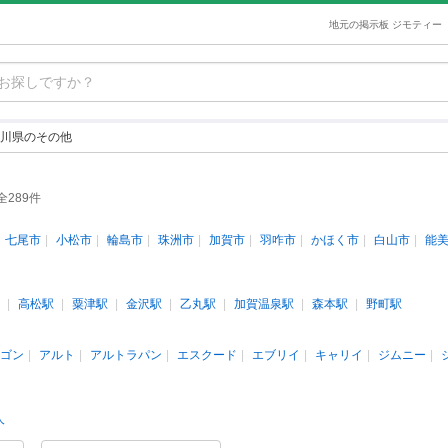
地元の掲示板 ジモティー
川県のその他
全289件
七尾市
小松市
輪島市
珠洲市
加賀市
羽咋市
かほく市
白山市
能
高松駅
粟津駅
金沢駅
乙丸駅
加賀温泉駅
森本駅
野町駅
ゴン
アルト
アルトラパン
エスクード
エブリイ
キャリイ
ジムニー
人