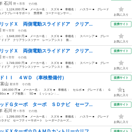
1年
石川
野々市市
その他
格： 1,124,000 円 ■ メーカー名： スズキ ■ 車種名： ハスラー ■ グレード
メラブレーキサポート 禁煙車 コーナーセンサー...
お気に入り
リッドＸ 両側電動スライドドア クリア...
提携サイト
川
野々市市
その他
格： 1,648,000 円 ■ メーカー名： スズキ ■ 車種名： スペーシア ■ グレー
ドドア クリアランスソナー レーンアシスト 衝...
お気に入り
リッドＸ 両側電動スライドドア クリア...
提携サイト
川
野々市市
その他
格： 1,749,000 円 ■ メーカー名： スズキ ■ 車種名： スペーシア ■ グレー
ドドア クリアランスソナー レーンアシスト 衝...
お気に入り
ッドＩＩ ４ＷＤ （車検整備付）
提携サイト
年
富山
射水市
その他
 190,000 円 ■ メーカー名： スズキ ■ 車種名： セルボ ■ グレード名： Ｇ
1
cc ■ ドア枚数： 5D ■ ミッション：...
お気に入り
ッドＧターボ ターボ ＳＤナビ セーフ...
提携サイト
0年
石川
野々市市
その他
格： 1,299,000 円 ■ メーカー名： スズキ ■ 車種名： ハスラー ■ グレード
Ｄナビ セーフティーサポート レーダークルーズ...
お気に入り
ッドＸターボ☆ＤＡＭＤカントリー☆リフ...
提携サイト