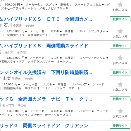
格： 769,000 円 ■ メーカー名： スズキ ■ 車種名： スペーシアカスタム ■ グ
ズキセーフティサポート☆ メモリナビ☆ＴＶ☆Ｂｌ...
お気に入り
 ハイブリッドＸＳ ＥＴＣ 全周囲カメ...
提携サイト
1年
石川
金沢市
その他
格： 1,286,000 円 ■ メーカー名： スズキ ■ 車種名： スペーシアカスタム ■
 全周囲カメラ 両側電動スライドドア ８型ナ...
お気に入り
 ハイブリッドＸＳ 両側電動スライドド...
提携サイト
川
金沢市
その他
格： 1,838,000 円 ■ メーカー名： スズキ ■ 車種名： スペーシアカスタム ■
動スライドドア クリアランスソナー オートク...
お気に入り
ンジンオイル交換済み 下回り防錆塗装済...
提携サイト
3年
山梨
甲府市
その他
 185,000 円 ■ メーカー名： スズキ ■ 車種名： スペーシア ■ グレード
り防錆塗装済み 車検２年付 ＥＴＣ ドラレコ スマート...
お気に入り
ッドＧ 全周囲カメラ ナビ ＴＶ クリ...
提携サイト
川
野々市市
その他
格： 1,393,000 円 ■ メーカー名： スズキ ■ 車種名： ハスラー ■ グレード
ビ ＴＶ クリアランスソナー オートクルーズコ...
お気に入り
リッドＧ 両側スライドドア クリアラン...
提携サイト