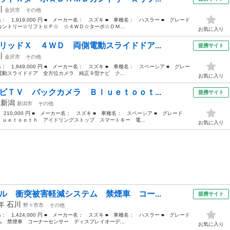
川
金沢市
その他
格： 1,919,000 円 ■ メーカー名： スズキ ■ 車種名： ハスラー ■ グレード
ントリー☆リフトＵＰ☆ ☆４ＷＤ☆ターボ☆ＤＭ...
お気に入り
リッドＸ ４ＷＤ 両側電動スライドドア...
提携サイト
川
金沢市
その他
格： 1,849,000 円 ■ メーカー名： スズキ ■ 車種名： スペーシア ■ グレー
動スライドドア 全方位カメラ 純正９型ナビ ク...
お気に入り
ビＴＶ バックカメラ Ｂｌｕｅｔｏｏｔ...
提携サイト
年
新潟
新潟市
その他
 210,000 円 ■ メーカー名： スズキ ■ 車種名： スペーシア ■ グレード
ｕｅｔｏｏｔｈ アイドリングストップ スマートキー 電...
お気に入り
ル 衝突被害軽減システム 禁煙車 コー...
提携サイト
1年
石川
野々市市
その他
格： 1,424,000 円 ■ メーカー名： スズキ ■ 車種名： ハスラー ■ グレード
 禁煙車 コーナーセンサー ディスプレイオーデ...
お気に入り