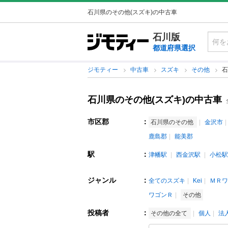
石川県のその他(スズキ)の中古車
石川版
都道府県選択
ジモティー
中古車
スズキ
その他
石
石川県のその他(スズキ)の中古車
市区郡
：
石川県のその他
金沢市
鹿島郡
能美郡
駅
：
津幡駅
西金沢駅
小松駅
ジャンル
：
全てのスズキ
Kei
ＭＲワ
ワゴンＲ
その他
投稿者
：
その他の全て
個人
法