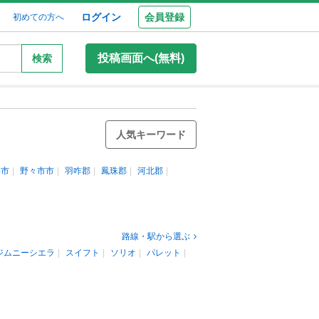
ログイン
会員登録
初めての方へ
投稿画面へ(無料)
検索
人気キーワード
美市
野々市市
羽咋郡
鳳珠郡
河北郡
路線・駅から選ぶ
ジムニーシエラ
スイフト
ソリオ
パレット