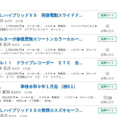
 ハイブリッドＸＳ 両側電動スライドド...
提携サイト
川
金沢市
その他
格： 1,759,000 円 ■ メーカー名： スズキ ■ 車種名： スペーシアカスタム ■
動スライドドア クリアランスソナー オートク...
お気に入り
ルターボ修復歴無☆ツートンカラー☆ルー...
提携サイト
1年
石川
金沢市
その他
格： 1,529,000 円 ■ メーカー名： スズキ ■ 車種名： ハスラー ■ グレード
ンカラー☆ルーフレール☆ メーカー９インチナビ...
お気に入り
ルＩＩ ドライブレコーダー ＥＴＣ 全...
提携サイト
3年
石川
金沢市
その他
格： 1,610,000 円 ■ メーカー名： スズキ ■ 車種名： ハスラー ■ グレード
ー ＥＴＣ 全周囲カメラ ナビ ＴＶ クリアラ...
お気に入り
ナビ、 車検令和９年１月迄 （検9.1）
提携サイト
4年
新潟
新発田市
その他
： 160,000 円 ■ メーカー名： スズキ ■ 車種名： ハスラー ■ グレード名：
29
： 660cc ■ ドア枚数： 5D ■...
お気に入り
 ハイブリッドＸＳ☆禁煙☆スズキセーフ...
提携サイト
年
石川
金沢市
その他