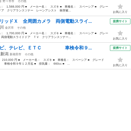
川
野々市市
その他
格： 1,588,000 円 ■ メーカー名： スズキ ■ 車種名： スペーシア ■ グレー
ア クリアランスソナー レーンアシスト 衝突被...
お気に入り
リッドＸ 全周囲カメラ 両側電動スライ...
提携サイト
川
金沢市
その他
格： 1,700,000 円 ■ メーカー名： スズキ ■ 車種名： スペーシア ■ グレー
両側電動スライドドア ＴＶ クリアランスソナー...
お気に入り
 ナビ、テレビ、ＥＴＣ 車検令和９...
提携サイト
年
新潟
新発田市
その他
 210,000 円 ■ メーカー名： スズキ ■ 車種名： スペーシア ■ グレード
和９年１２月迄 ■ 排気量： 660cc ■ ...
お気に入り