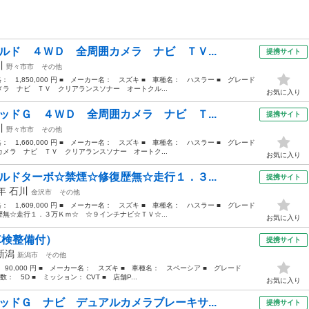
ルド ４ＷＤ 全周囲カメラ ナビ ＴＶ...
提携サイト
川
野々市市
その他
格： 1,850,000 円 ■ メーカー名： スズキ ■ 車種名： ハスラー ■ グレード
ラ ナビ ＴＶ クリアランスソナー オートクル...
お気に入り
ッドＧ ４ＷＤ 全周囲カメラ ナビ Ｔ...
提携サイト
川
野々市市
その他
格： 1,660,000 円 ■ メーカー名： スズキ ■ 車種名： ハスラー ■ グレード
メラ ナビ ＴＶ クリアランスソナー オートク...
お気に入り
ルドターボ☆禁煙☆修復歴無☆走行１．３...
提携サイト
4年
石川
金沢市
その他
格： 1,609,000 円 ■ メーカー名： スズキ ■ 車種名： ハスラー ■ グレード
無☆走行１．３万Ｋｍ☆ ☆９インチナビ☆ＴＶ☆...
お気に入り
車検整備付）
提携サイト
新潟
新潟市
その他
 90,000 円 ■ メーカー名： スズキ ■ 車種名： スペーシア ■ グレード
： 5D ■ ミッション： CVT ■ 店舗P...
お気に入り
ッドＧ ナビ デュアルカメラブレーキサ...
提携サイト