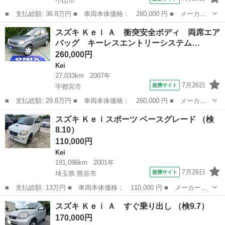
小山市
■ 支払総額: 36.8万円 ■ 車両本体価格： 280,000 円 ■ メーカー
名： スズキ ■ 車種名： Ｋｅｉ ■ グレード名： 車検２年付
栃木
小山市
Kei
スズキ Ｋｅｉ Ａ 衝突安全ボディ 両席エア
き 特別仕様車 スズキ ｕｐ ｔｏ ｙｏｕ ＫＡＮＳＡＩ アッ
バッグ キーレスエントリーシステム…
プ トゥー ...
260,000円
Kei
27,033km
2007年
7月26日
提携サイト
宇都宮市
■ 支払総額: 29.8万円 ■ 車両本体価格： 260,000 円 ■ メーカー
名： スズキ ■ 車種名： Ｋｅｉ ■ グレード名： Ａ 衝突安全
栃木
宇都宮市
Kei
スズキ Ｋｅｉスポーツ ベースグレード （検
ボディ 両席エアバッグ キーレスエントリーシステム ナビＴＶ
8.10）
■ 排気量：...
110,000円
Kei
191,096km
2001年
7月26日
提携サイト
埼玉県 熊谷市
■ 支払総額: 13万円 ■ 車両本体価格： 110,000 円 ■ メーカー
名： スズキ ■ 車種名： Ｋｅｉスポーツ ■ グレード名： ベー
埼玉
熊谷市
Kei
スズキ Ｋｅｉ Ａ すぐ乗り出し （検9.7）
スグレード ■ 排気量： 660cc ■ ドア枚数： 5D ■ ミッション：
170,000円
...