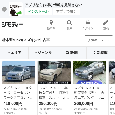
アプリならお得な情報を見逃さない！
インストール
アプリで開く
栃木県
検索
ログイン
投稿
栃木県のKei(スズキ)の中古車
人気キーワード
エリア
ジャンル
詳細
新着順
スズキ Ｋｅｉ Ｂタ
スズキ Ｋｅｉ 車
スズキ Ｋｅｉ Ａ
ス
ーボ ローダウン
検２年付き 特別仕
衝突安全ボディ 両
ー
ワークスフロントバ
様車 スズキ ｕ
席エアバッグ キー
ド 
ンパー ワークスサ
ｐ ｔｏ ｙｏｕ
レスエントリーシス
410,000円
280,000円
260,000円
11
イドステップ ワー
ＫＡＮＳＡＩ アッ
テム ナビＴＶ
77,687km / 2005年
30,800km / 2002年
27,033km / 2007年
191
クスリアウィング
プ トゥー ユ
（車検整備付）
下都賀郡
小山市
宇都宮市
埼玉