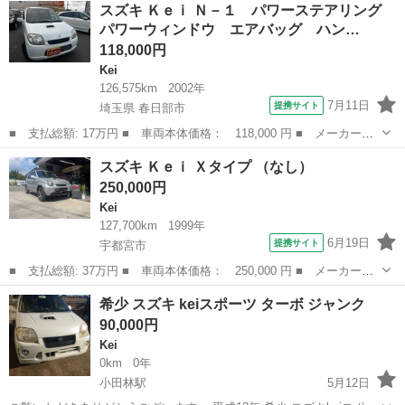
栃木
足利市
Kei
スズキ Ｋｅｉ Ｎ－１ パワーステアリング
スグレード ５Ｆ 記録簿 取説 社外マフラー 純正アルミホイー
パワーウィンドウ エアバッグ ハン…
ル ディスプ...
118,000円
Kei
126,575km
2002年
7月11日
提携サイト
埼玉県 春日部市
■ 支払総額: 17万円 ■ 車両本体価格： 118,000 円 ■ メーカー
名： スズキ ■ 車種名： Ｋｅｉ ■ グレード名： Ｎ－１ パワ
埼玉
春日部市
Kei
スズキ Ｋｅｉ Ｘタイプ （なし）
ーステアリング パワーウィンドウ エアバッグ ハンドルカバー
250,000円
キーレス 社外Ｃ...
Kei
127,700km
1999年
6月19日
提携サイト
宇都宮市
■ 支払総額: 37万円 ■ 車両本体価格： 250,000 円 ■ メーカー
名： スズキ ■ 車種名： Ｋｅｉ ■ グレード名： Ｘタイプ ■
栃木
宇都宮市
Kei
希少 スズキ keiスポーツ ターボ ジャンク
排気量： 660cc ■ ドア枚数： 5D ■ ミッション： MT5速 ■ ...
90,000円
Kei
0km
0年
小田林駅
5月12日