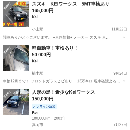
埼玉
熊谷市
Kei
スズキ KEIワークス 5MT車検あり
速マニュアル車 ターボ ＡＣ 車検２年 ■ 排気量： 660cc ■
165,000円
ド...
Kei
小山駅
11月22日
閲覧ありがとうございます。 ♦️車両情報♦️ メーカー スズキ 車
名 KEIワークス 年式 平成20年4月 距
栃木
小山市
小山駅
Kei
車両
軽自動車！車検あり！
離 161993km 多少増えます。 車検 R...
50,000円
Kei
楡木駅
9月24日
車検12月まで！ フロントガラスヒビあり！ 13万キロ 現車確認よろし
くお願いします！
栃木
鹿沼市
楡木駅
Kei
軽自動車
人形の黒！希少なKeiワークス
150,000円
オンライン決済
Kei
180,000km
2003年
真岡市
7月27日