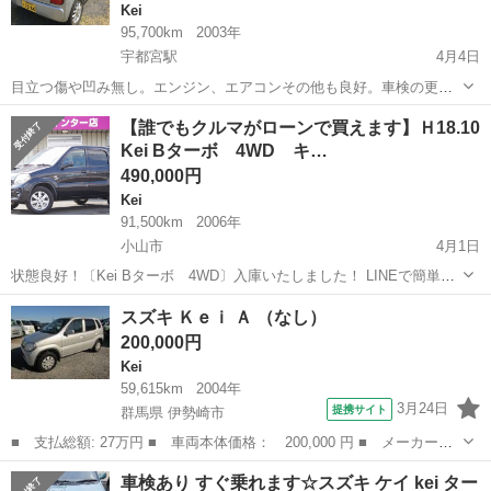
Kei
95,700km
2003年
宇都宮駅
4月4日
目立つ傷や凹み無し。エンジン、エアコンその他も良好。車検の更新
をしたばかりですが、近く東京へ越す予定があり、安くお譲りしま
栃木
宇都宮市
宇都宮駅
Kei
【誰でもクルマがローンで買えます】Ｈ18.10
す。
Kei Bターボ 4WD キ…
490,000円
Kei
91,500km
2006年
小山市
4月1日
状態良好！〔Kei Bターボ 4WD〕入庫いたしました！ LINEで簡単問
合せ！24時間・見積り・相談無料で出来る♪下記より友達登録できます
栃木
小山市
Kei
ミツクニ
スズキ Ｋｅｉ Ａ （なし）
★ https://line.me/R/ti/p/%40fmg7302k ★く...
200,000円
Kei
59,615km
2004年
3月24日
提携サイト
群馬県 伊勢崎市
■ 支払総額: 27万円 ■ 車両本体価格： 200,000 円 ■ メーカー
名： スズキ ■ 車種名： Ｋｅｉ ■ グレード名： Ａ ■ 排気
群馬
伊勢崎市
Kei
車検あり すぐ乗れます☆スズキ ケイ kei ター
量： 660cc ■ ドア枚数： 5D ■ ミッション： MT5速 ■ 店舗P...