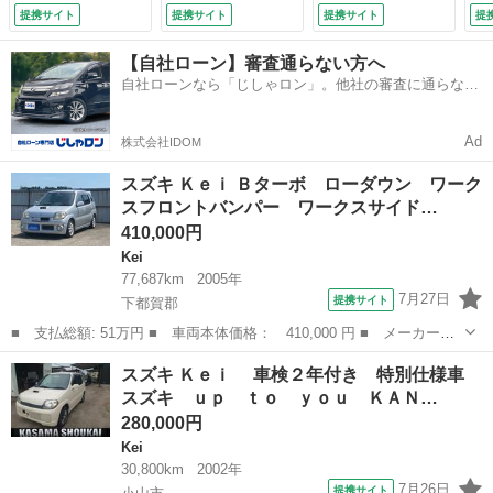
１４インチアルミホ
ー 電動格納ミラ
提携サイト
提携サイト
提携サイト
提
イール ＣＤ ター
ー ＡＴ アルミ
ボ ５速マニュアル
ホイール エアコ
【自社ローン】審査通らない方へ
（車検整備付）
ン パワーウィンド
自社ローンなら「じしゃロン」。他社の審査に通らなか
ウ 運転席エアバッ
った方も
グ （検10.4）
Ad
株式会社IDOM
スズキ Ｋｅｉ Ｂターボ ローダウン ワーク
スフロントバンパー ワークスサイド…
410,000円
Kei
77,687km
2005年
7月27日
提携サイト
下都賀郡
■ 支払総額: 51万円 ■ 車両本体価格： 410,000 円 ■ メーカー
名： スズキ ■ 車種名： Ｋｅｉ ■ グレード名： Ｂターボ ロ
栃木
下都賀郡
Kei
スズキ Ｋｅｉ 車検２年付き 特別仕様車
ーダウン ワークスフロントバンパー ワークスサイドステップ ワ
スズキ ｕｐ ｔｏ ｙｏｕ ＫＡＮ…
ークスリアウィン...
280,000円
Kei
30,800km
2002年
7月26日
提携サイト