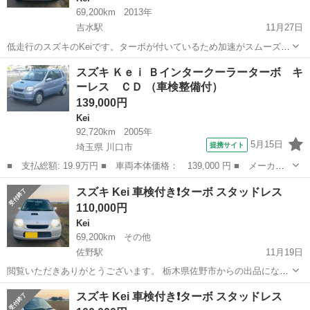
69,200km
2013年
吉水駅
11月27日
低走行のスズキのKeiです。ターボが付いているため加速がスムーズで
す。車内も広く快適です。サビ、キズ、へこみ、タッチペン跡、オイ
栃木
佐野市
吉水駅
Kei
ターボ
スズキ Ｋｅｉ Ｂインタークーラーターボ キ
ルもれ、排気もれあります。細い所は現車確認時にご確認ください。
ーレス ＣＤ （車検整備付）
現状販売です。 ※佐野の陸運局に...
139,000円
Kei
92,720km
2005年
5月15日
提携サイト
埼玉県 川口市
■ 支払総額: 19.9万円 ■ 車両本体価格： 139,000 円 ■ メーカー
名： スズキ ■ 車種名： Ｋｅｉ ■ グレード名： Ｂインターク
埼玉
川口市
Kei
スズキ Kei 車検付き❗️ターボ スタッドレス
ーラーターボ キーレス ＣＤ ■ 排気量： 660cc ■ ドア枚数：
110,000円
5...
Kei
69,200km
その他
佐野駅
11月19日
閲覧いただきありがとうございます。 栃木県佐野市からの出品になり
ます。 低走行のスズキのKeiです。ターボが付いているため加速がス
栃木
佐野市
佐野駅
Kei
ワゴンR
スズキ Kei 車検付き❗️ターボ スタッドレス
ムーズです。車内も広く快適です。サビ、キズ、へこみ、タッチペン