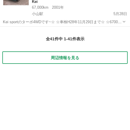
Kei
67,000km
2001年
小山駅
5月28日
Kei sportのターボ4WDです~☆ ☆車検H28年11月29日まで☆ ☆67000
キロ実走行☆ ☆禁煙車☆ エンジン、ターボ、ミッション、ブレーキ、
栃木
小山市
小山駅
Kei
ターボ
エアコンなどの機関系は不具合なく、快調です。 前オー...
全41件中 1-41件表示
周辺情報を見る