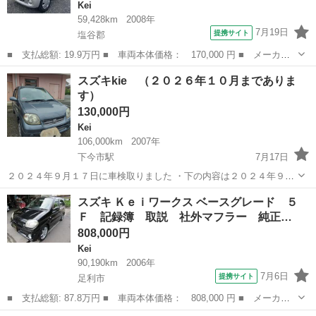
Kei
59,428km
2008年
7月19日
提携サイト
塩谷郡
■ 支払総額: 19.9万円 ■ 車両本体価格： 170,000 円 ■ メーカー
名： スズキ ■ 車種名： Ｋｅｉ ■ グレード名： Ａ すぐ乗り
栃木
塩谷郡
Kei
スズキkie （２０２６年１０月までありま
出し ■ 排気量： 660cc ■ ドア枚数： 5D ■ ミッション： A...
す）
130,000円
Kei
106,000km
2007年
下今市駅
7月17日
２０２４年９月１７日に車検取りました ・下の内容は２０２４年９月
現在のです 点火プラグ イグニッションコイル 交換しました オイルエ
栃木
日光市
下今市駅
Kei
エレメント
スズキ Ｋｅｉワークス ベースグレード ５
レメント オイル交換したばかりです 今現在、普通に走っています た
Ｆ 記録簿 取説 社外マフラー 純正…
だ...
808,000円
Kei
90,190km
2006年
7月6日
提携サイト
足利市
■ 支払総額: 87.8万円 ■ 車両本体価格： 808,000 円 ■ メーカー
名： スズキ ■ 車種名： Ｋｅｉワークス ■ グレード名： ベー