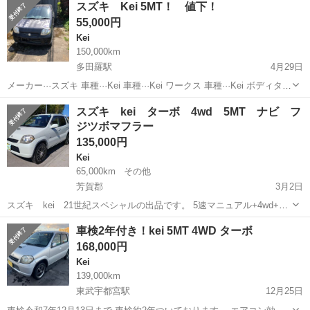
スズキ Kei 5MT！ 値下！
無 キーレス パワーウィンドウ タイミングチェーン式 ドアバイ
55,000円
ザー エアバッグ ...
Kei
150,000km
多田羅駅
4月29日
メーカー···スズキ 車種···Kei 車種···Kei ワークス 車種···Kei ボディタイ
プ···軽自動車 エンジン···ガソリンエンジン 駆動式···2WD バッテリー
栃木
芳賀郡
多田羅駅
Kei
令和5年
スズキ kei ターボ 4wd 5MT ナビ フ
上がりのため走行距離確認できません...
ジツボマフラー
135,000円
Kei
65,000km
その他
芳賀郡
3月2日
スズキ kei 21世紀スペシャルの出品です。 5速マニュアル+4wd+タ
ーボは希少です。 このくらい価格帯で欲しい方がいれば売却しようと
栃木
芳賀郡
Kei
4wd
車検2年付き！kei 5MT 4WD ターボ
思ってます。 居なければ車検満了まで乗って部品外して解体予定です!
168,000円
連...
Kei
139,000km
東武宇都宮駅
12月25日