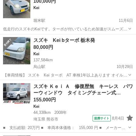
100,000円
跡、オイルもれ、排気漏れありま...
Kei
堀米駅
11月6日
低走行のスズキのKeiです。ターボが付いているため加速がスムーズで
す。車内も広く快適です。サビ、キズ、へこみ、タッチペン跡、オイ
栃木
佐野市
堀米駅
Kei
スタッドレス
スズキ Kei bターボ 栃木発
ルもれあります。細い所は現車確認時にご確認ください。 ※佐野の陸
80,000円
運局にあたる場合は無料で名義変...
Kei
137,584km
烏山駅
10月29日
【車両情報】 スズキ Kei ターボ AT 車検1年以上あります オイル漏
れしてます。 ノークレームノーリターンでよろしくお願いします。 現
栃木
大田原市
烏山駅
Kei
車両
スズキ Ｋｅｉ Ａ 修復歴無 キーレス パワ
車確認よろしくお願いします。 【状態】 オイル漏れ ベルトなき ご覧
ーウィンドウ タイミングチェーン式…
いただ...
155,000円
Kei
44,338km
2008年
8月4日
提携サイト
埼玉県 熊谷市
■ 支払総額: 20万円 ■ 車両本体価格： 155,000 円 ■ メーカー
名： スズキ ■ 車種名： Ｋｅｉ ■ グレード名： Ａ 修復歴
埼玉
熊谷市
Kei