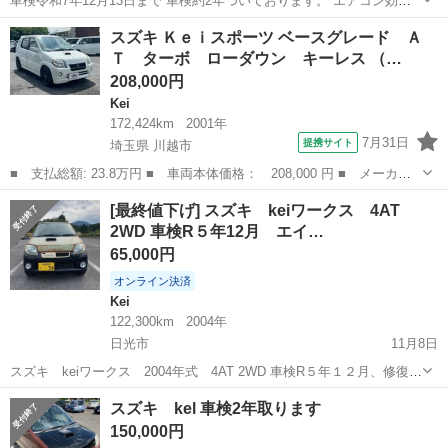
車検令和7年12月13日まで 車検約2年ついております。 エアコン効き
ます ブーストも問題なくかかります。 クラッチペダル少し重いです。
栃木
宇都宮市
東武宇都宮駅
Kei
預かり金
スズキ Ｋｅｉスポーツ ベースグレード Ａ
クラッチの滑り等はありません。 ブレーキパッド、ローターともまだ
Ｔ ターボ ローダウン キーレス （…
まだ大丈夫です。 ...
208,000円
Kei
172,424km
2001年
7月31日
提携サイト
埼玉県 川越市
■ 支払総額: 23.8万円 ■ 車両本体価格： 208,000 円 ■ メーカー
名： スズキ ■ 車種名： Ｋｅｉスポーツ ■ グレード名： ベー
埼玉
川越市
Kei
[最終値下げ] スズキ keiワークス 4AT
スグレード ＡＴ ターボ ローダウン キーレス ■ 排気量：
2WD 車検R５年12月 エイ…
660cc ...
65,000円
オンライン決済
Kei
122,300km
2004年
日光市
11月8日
スズキ keiワークス 2004年式 4AT 2WD 車検R５年１２月、修復歴
なし、走行122,300km 2021年８月に中古車販売店にて、94,000kmで
栃木
日光市
Kei
エイジング
スズキ kel 車検2年取ります
購入。 この２年間でのトラブルは、エンジンのオイル滲み（パッ...
150,000円