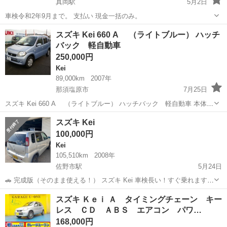
真岡駅
5月2日
車検令和2年9月まで。 支払い 現金一括のみ。
栃木
真岡市
真岡駅
Kei
コミコミ
スズキ Kei 660 A （ライトブルー） ハッチ
バック 軽自動車
250,000円
Kei
89,000km
2007年
那須塩原市
7月25日
スズキ Kei 660 A （ライトブルー） ハッチバック 軽自動車 本体価
格 250,000円 支払総額 350,000円 年式(初度登録年):2007(H19) ワンオ
栃木
那須塩原市
Kei
軽自動車
スズキ Kei
ーナー:○ 走行距離:8.9万km 修復歴:...
100,000円
Kei
105,510km
2008年
佐野市駅
5月24日
🚗 完成版（そのまま使える！） スズキ Kei 車検長い！すぐ乗れます！
コミコミ価格！ ご覧いただきありがとうございます。 スズキ Kei の出
栃木
佐野市
佐野市駅
Kei
注意点
スズキ Ｋｅｉ Ａ タイミングチェーン キー
品です。 🔹基本情報 ・メーカー：スズキ ・車種：Kei ・年式：平成
レス ＣＤ ＡＢＳ エアコン パワ…
2...
168,000円