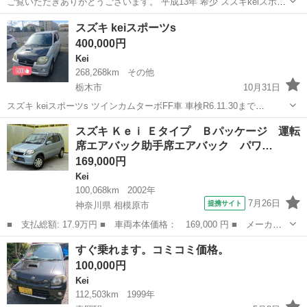
ご覧いただきありがとうございます。 平成13年 希少 スズキkeiスポー
ツ ターボ、ホワイト 外装、下廻り共に綺麗ですが、残念な事にオート
栃木
小山市
小田林駅
Kei
希少
スズキ keiスポーツs
マが駄目です。 エンジンかかります。 近県のみ陸送格安で受けたまり
400,000円
ます。
Kei
268,268km
その他
栃木市
10月31日
スズキ keiスポーツs ツインカムターボFF車 車検R6.11.30まで
268268km 足回り 吸排気 全てSUZUKIスポーツで統一しています。 14
栃木
栃木市
Kei
SUZUKI
スズキ Ｋｅｉ Ｅタイプ Ｂパッケージ 運転
万kmでエンジンO/Hしています。
席エアバック助手席エアバック パワ…
169,000円
Kei
100,068km
2002年
7月26日
提携サイト
神奈川県 相模原市
■ 支払総額: 17.9万円 ■ 車両本体価格： 169,000 円 ■ メーカー
名： スズキ ■ 車種名： Ｋｅｉ ■ グレード名： Ｅタイプ Ｂ
神奈川
相模原市
Kei
すぐ乗れます。コミコミ価格。
パッケージ 運転席エアバック助手席エアバック パワステ パワー
100,000円
ウィンドウ ...
Kei
112,503km
1999年