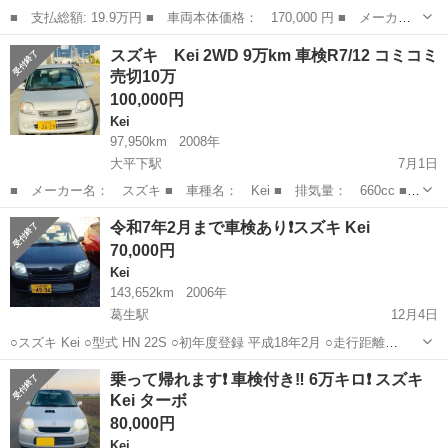
■ 支払総額: 19.9万円 ■ 車両本体価格： 170,000 円 ■ メーカー
名： スズキ ■ 車種名： Ｋｅｉ ■ グレード名： Ａ すぐ乗り
栃木
塩谷郡
Kei
スズキ Kei 2WD 9万km 車検R7/12 コミコミ
出し ■ 排気量： 660cc ■ ドア枚数： 5D ■ ミッション： A...
売切10万
100,000円
Kei
97,950km
2008年
大平下駅
7月1日
■ メーカー名： スズキ ■ 車種名： Kei ■ 排気量： 660cc ■
ドア枚数： 5D ■ 年式（年）： 2008 ■ 走行距離： 97,950km
栃木
栃木市
大平下駅
Kei
車両
令和7年2月まで車検あり❗スズキ Kei
■ 車検： R7/12 ■ 色名： シルバー ■ 修復歴 : ...
70,000円
Kei
143,652km
2006年
葛生駅
12月4日
○スズキ Kei ○型式 HN 22S ○初年度登録 平成18年2月 ○走行距離
143652㎞ ○小キズ・小凹みあり ※栃木県佐野市葛生まで現車確認(現
栃木
佐野市
葛生駅
Kei
走行距離
乗って帰れます❗️ 車検付き‼️ 6万キロ❗️ スズキ
状引渡しの為）来ていただける方限定販売‼️ ※ご購入前に...
Kei ターボ
80,000円
Kei