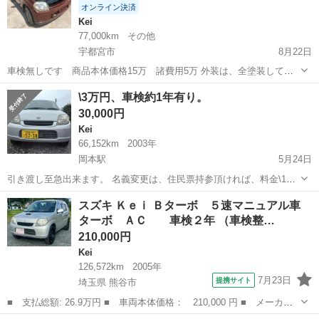
オンライン決済
Kei
77,000km
その他
宇都宮市
8月22日
車検無しです 商品本体価格15万 諸費用5万 外装は、全塗装してあ
ります 内装は、年式相当です 距離 77000キロ 修復歴 有りです 社
栃木
宇都宮市
Kei
有り
\3万円、車検約1年有り。
外マフラー 社外アルミ 社外ナビ 社外ツイーター お気軽にお問合
30,000円
せ下さい
Kei
66,152km
2003年
岡本駅
5月24日
引き渡し至急出来ます。 名義変更は、住民票持参頂ければ、料金\1万
円で引き受けます。 現車確認何時でも。
栃木
宇都宮市
岡本駅
Kei
有り
スズキ Ｋｅｉ Ｂターボ ５速マニュアル車
ターボ ＡＣ 車検２年 （車検整…
210,000円
Kei
126,572km
2005年
7月23日
提携サイト
埼玉県 熊谷市
■ 支払総額: 26.9万円 ■ 車両本体価格： 210,000 円 ■ メーカー
名： スズキ ■ 車種名： Ｋｅｉ ■ グレード名： Ｂターボ ５