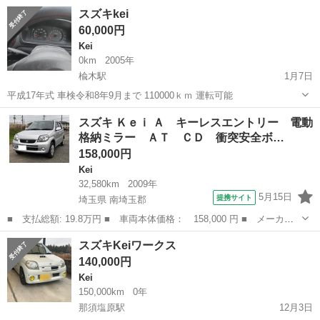
て帰れます。 安い車探す人におすすめします。 まだまだ車検入れて使
栃木
那須塩原市
西那須野駅
Kei
預かり金
スズキkei
えると思います。 アルミホイール付き夏タイヤ入ってます。 あくまで
60,000円
も現状わたしに...
Kei
0km
2005年
楡木駅
1月7日
平成17年式 車検令和8年9月まで 110000ｋｍ 運転可能
栃木
鹿沼市
楡木駅
Kei
スズキ Ｋｅｉ Ａ キーレスエントリー 電動
格納ミラー ＡＴ ＣＤ 衝突安全ボ…
158,000円
Kei
32,580km
2009年
5月15日
提携サイト
埼玉県 南埼玉郡
■ 支払総額: 19.8万円 ■ 車両本体価格： 158,000 円 ■ メーカー
名： スズキ ■ 車種名： Ｋｅｉ ■ グレード名： Ａ キーレス
埼玉
南埼玉郡
Kei
スズキKeiワークス
エントリー 電動格納ミラー ＡＴ ＣＤ 衝突安全ボディ エアコ
140,000円
ン パワース...
Kei
150,000km
0年
那須塩原駅
12月3日