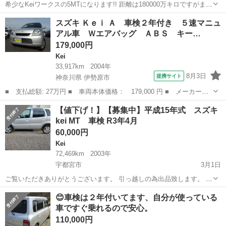
希少なKeiワークスの5MTになります!! 距離は180000万キロですがまだ
まだ元気です!! 車検も4月に取ったばかりなので乗って帰れます!! 気に
栃木
真岡市
Kei
ワークス
スズキ Ｋｅｉ Ａ 車検２年付き ５速マニュ
なった事や、聞きたいことございましたら是非ご連絡ください。
アル車 Ｗエアバッグ ＡＢＳ キー…
179,000円
Kei
33,917km
2004年
8月3日
提携サイト
神奈川県 伊勢原市
■ 支払総額: 27万円 ■ 車両本体価格： 179,000 円 ■ メーカー
名： スズキ ■ 車種名： Ｋｅｉ ■ グレード名： Ａ 車検２年
神奈川
伊勢原市
Kei
【値下げ！】【募集中】平成15年式 スズキ
付き ５速マニュアル車 Ｗエアバッグ ＡＢＳ キーレスキー 純
kei MT 車検 R3年4月
正ＣＤオーディオ...
60,000円
Kei
72,469km
2003年
宇都宮市
3月1日
ご覧いただきありがとうございます。 引っ越しの為出品致します。 足
車としていかがでしょうか？ 中古車の為、現車確認後の購入をお願い
栃木
宇都宮市
Kei
車両
😊車検は２年付いてます、自分が使っている
します。 現状渡しです。 3NCで宜しくお願い致します。 車両情報 ▪️メ
車ですぐ乗れるので安心。
ーカー:スズキ ...
110,000円