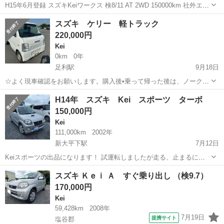
H15年6月登録 スズキKeiワークス 検8/11 AT 2WD 150000km 社外エア
クリ 灯火類LED フォグランプはイエローレンズで バルブはハロゲン
栃木
那須塩原駅
Kei
ワークス
スズキ ケリー 軽トラック
年式相応のキズ等あります。 機関等は問題なく良好です。 ホイー...
220,000円
Kei
0km
0年
足利駅
9月18日
☆よく現車確認をお願いします。購入後•乗って帰った後は、ノークレ
ームノーリターンになります。ご了承ください。 メーカー…スズキ 車
栃木
足利市
足利駅
Kei
預かり金
H14年 スズキ Kei スポーツ ターボ
種…ケリー 年式…平成17年9月 型式…LE-DA63T 走行距離…36,430km
150,000円
車...
Kei
111,000km
2002年
新大平下駅
7月12日
Keiスポーツの出品になります！ 試運転しましたが走る、止まるに問
題ありませんでした。 ターボ キーレス 現状車 現車確認も大丈夫で
栃木
小山市
新大平下駅
Kei
ターボ
スズキ Ｋｅｉ Ａ すぐ乗り出し （検9.7）
す。 現車確認していただければその場で値引き交渉可能です。メッセ
170,000円
ージでの値引き交渉は対...
Kei
59,428km
2008年
7月19日
提携サイト
塩谷郡