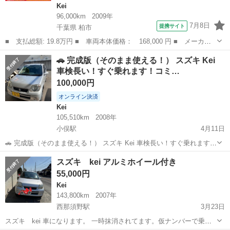
Kei
96,000km
2009年
7月8日
提携サイト
千葉県 柏市
■ 支払総額: 19.8万円 ■ 車両本体価格： 168,000 円 ■ メーカー
名： スズキ ■ 車種名： Ｋｅｉ ■ グレード名： Ａ タイミン
千葉
柏市
Kei
🚗 完成版（そのまま使える！） スズキ Kei
グチェーン キーレス ＣＤ ＡＢＳ エアコン パワーステアリン
車検長い！すぐ乗れます！コミ…
グ パワーウ...
100,000円
オンライン決済
Kei
105,510km
2008年
小俣駅
4月11日
🚗 完成版（そのまま使える！） スズキ Kei 車検長い！すぐ乗れます！
コミコミ価格！ ご覧いただきありがとうございます。 スズキ Kei の出
栃木
足利市
小俣駅
Kei
注意点
スズキ kei アルミホイール付き
品です。 🔹基本情報 ・メーカー：スズキ ・車種：Kei ・年式：平成
55,000円
2...
Kei
143,800km
2007年
西那須野駅
3月23日
スズキ kei 車になります。 一時抹消されてます。仮ナンバーで乗っ