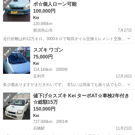
ボ☆個人ローン可能
100,000円
Kei
120,000km
那須烏山市
7月27日
走行距離は約12万キロ。3000キロで毎回オイル交換エレメント交換を
しておりました。 不具合は乗ってて特には感じられませんが走行距離
栃木
那須烏山市
Kei
走行距離
スズキ ワゴン
が距離なので一応現車確認をおすすめ 致します。 車検は30年2月、残
75,000円
りの自...
Kei
114,144km
2000年
足利市
12月16日
多少傷ありますがまだきれいです。 支払いは現金でも振り込でもOK
です。 車検 29/8まで 値段は相談出来ます。
栃木
足利市
Kei
ワゴン
値下げ☆スズキ Kei ターボAT☆車検2年付き
☆総額15万
150,000円
Kei
737,000km
2001年
石橋駅
11月21日