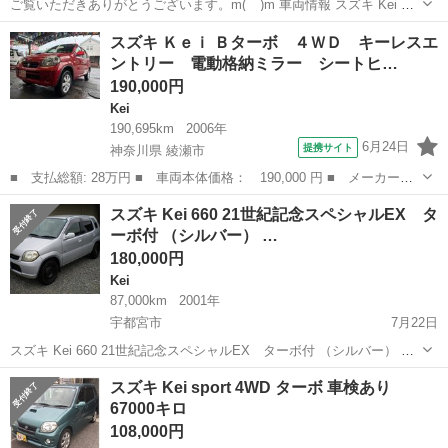
ご覧いただきありがとうございます。m(__)m 車両情報 スズキ Kei 型
式 TA-HN12S 年式 13年 走行距離 73,700km 車検 2年付き 色 パール
栃木
宇都宮市
石橋駅
Kei
パール
スズキ Ｋｅｉ Ｂターボ ４ＷＤ キーレスエ
※現状での販売となります。 お気軽にお...
ントリー 電動格納ミラー シートヒ…
190,000円
Kei
190,695km
2006年
6月24日
提携サイト
神奈川県 綾瀬市
■ 支払総額: 28万円 ■ 車両本体価格： 190,000 円 ■ メーカー
名： スズキ ■ 車種名： Ｋｅｉ ■ グレード名： Ｂターボ ４
神奈川
綾瀬市
Kei
スズキ Kei 660 21世紀記念スペシャルEX タ
ＷＤ キーレスエントリー 電動格納ミラー シートヒーター Ａ
ーボ付 （シルバー） …
Ｔ ＡＢＳ ＣＤ ...
180,000円
Kei
87,000km
2001年
宇都宮市
7月22日
スズキ Kei 660 21世紀記念スペシャルEX ターボ付 （シルバー） ハ
ッチバック 軽自動車 本体価格 180,000円 支払総額 220,000円 年式
栃木
宇都宮市
Kei
法定
スズキ Kei sport 4WD ターボ 車検あり
(初度登録年):2001(H13) 走行距離:8.7万km...
67000キロ
108,000円