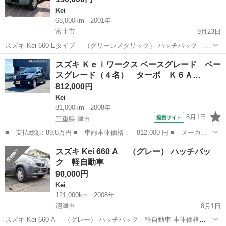
Kei
68,000km
2001年
富士市
9月23日
スズキ Kei 660 Eタイプ （グリーンメタリック） ハッチバック 軽
自動車 本体価格 150,000円 支払総額 255,000円 年式(初度登録
静岡
富士市
Kei
軽自動車
スズキ Ｋｅｉワークス ベースグレード ベー
年):2001(H13) 走行距離:6.8万km 修復歴:なし ...
スグレード（４名） ターボ Ｋ６Ａ…
812,000円
Kei
81,000km
2008年
8月1日
提携サイト
三重県 津市
■ 支払総額: 89.8万円 ■ 車両本体価格： 812,000 円 ■ メーカー
名： スズキ ■ 車種名： Ｋｅｉワークス ■ グレード名： ベー
三重
津市
Kei
スズキ Kei 660 A （グレー） ハッチバッ
スグレード ベースグレード（４名） ターボ Ｋ６Ａ ５ＭＴ 純
ク 軽自動車
正アルミホイ...
90,000円
Kei
121,000km
2008年
沼津市
8月1日
スズキ Kei 660 A （グレー） ハッチバック 軽自動車 本体価格