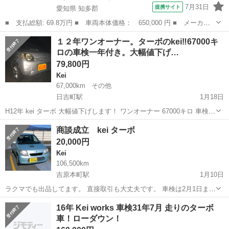
7月31日
提携サイト
愛知県 知多郡
■ 支払総額: 69.8万円 ■ 車両本体価格： 650,000 円 ■ メーカー
名： スズキ ■ 車種名： Ｋｅｉ ■ グレード名： Ｎ－１ ワン
愛知
知多郡
Kei
１２年ワンオーナー。ターボのkei‼️67000キ
オフカスタムカー ギルティスタイル ５速マニュアル ターボ タ
ロの車検一年付き。大幅値下げ…
ケローズ改フ...
79,800円
Kei
67,000km
その他
日吉町駅
1月18日
H12年 kei ターボ 大幅値下げします！ ワンオーナー 67000キロ 車検3
年２月までと一年付き‼️ ２WDになります‼️ 内装、外装とにかく綺麗‼️
静岡
静岡市
日吉町駅
Kei
ターボ
商談成立 kei ターボ
整備記録簿も全部あり、こまめに点検してあります 年式は古いで...
20,000円
Kei
106,500km
吉原本町駅
1月10日
ラクマでも出品してます。 直接取引も大丈夫です。 車検は2月1日まで
あります。 車検は5万円くらいかかると思います。 無料点検で下回り
静岡
富士市
吉原本町駅
Kei
ラクマ
16年 Kei works 車検31年7月 走りのターボ
まったく問題ありません。 すごく綺麗ですねとサービスマンの方か
車！ローダウン！
ら。 走る曲がる止まる...