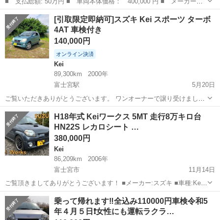
■ 支払総額: 50万円 ■ 車両本体価格： 400,000 円 ■ メーカー
名： スズキ ■ 車種名： Ｋｅｉワークス ■ グレード名： ベー
静岡
浜松市
Kei
[引取限定即納可]スズキ Kei スポーツ ターボ
スグレード キーレスエントリー 電動格納ミラー ＭＴ ＡＢＳ
4AT 車検付き
アルミホイール ...
140,000円
オンライン決済
Kei
89,300km
2000年
富士宮駅
5月20日
ご覧いただきありがとうございます。 ワンオーナーで譲り受けました
が次を買った為出品します。 年式相応のキズ、ヨゴレあります。 期間
静岡
富士宮市
富士宮駅
Kei
令和5年
H18年式 Keiワークス 5MT 走行8万キロ台
は問題なく動き、エアコンもしっかり冷えます。 エンジンオイルは前
HN22S レカロシート …
オーナーは7000km程度、...
380,000円
Kei
86,209km
2006年
富士宮市
11月14日
ご覧頂きましてありがとうございます！ ■メーカー:スズキ ■車種:Kei
ワークス ■排気量:0.65L ■年式:H18年 ■ミッション:5速マニュアル、
静岡
富士宮市
Kei
ワークス
乗って帰れます‼️全込み110000円車検令和5
2WD ■車検:なし ■距離数:86,209キロ（撮影時） ◇ブー...
年４月５日❗女性にも運転ラクラ…