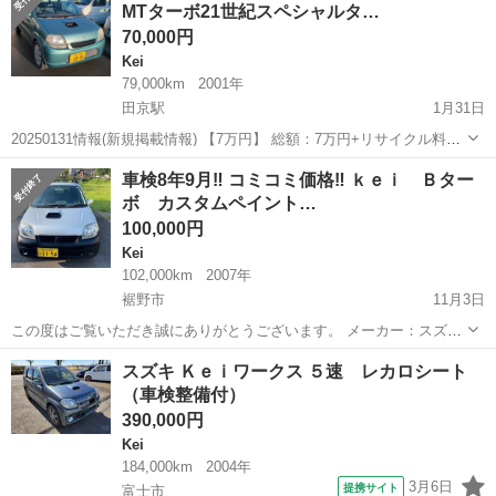
MTターボ21世紀スペシャルタ…
70,000円
Kei
79,000km
2001年
田京駅
1月31日
20250131情報(新規掲載情報) 【7万円​】​ 総額：7万円+リサイクル料
6540円​ 2001年式 車検 ： R07/02/12（2025/02） 走行79,000km MT
静岡
伊豆の国市
田京駅
Kei
ピース
車検8年9月‼️ コミコミ価格‼️ ｋｅｉ Ｂター
車です。 レギュラーガソリン オイル交換エ...
ボ カスタムペイント…
100,000円
Kei
102,000km
2007年
裾野市
11月3日
この度はご覧いただき誠にありがとうございます。 メーカー：スズキ
車種：ｋｅｉ(禁煙車) グレード：Ｂターボ 初年度登録：平成１９年８
静岡
裾野市
Kei
走行距離
スズキ Ｋｅｉワークス ５速 レカロシート
月 駆動：ＡＴ(２ＷＤ) カラー：シルバー 修復歴：なし 車検満了日：
（車検整備付）
令和...
390,000円
Kei
184,000km
2004年
3月6日
提携サイト
富士市