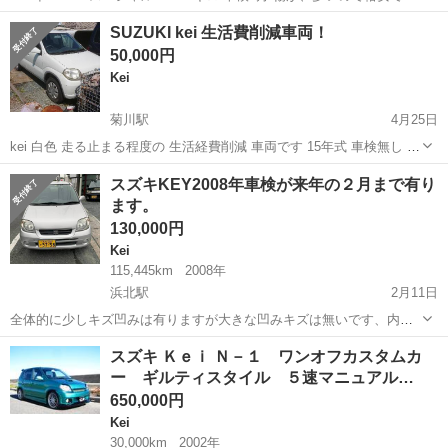
車検2年希望の方は別途62000円 ※ロアームブーツ等交換部品込み そ
静岡
静岡市
日吉町駅
Kei
格安
SUZUKI kei 生活費削減車両！
のままの方は名義変更してからのお渡し 静岡県中部の方は名義...
50,000円
Kei
菊川駅
4月25日
kei 白色 走る止まる程度の 生活経費削減 車両です 15年式 車検無し AT
110000キロ走行 大切に乗ればまだまだ活躍します ボディのツヤあり
静岡
浜松市
菊川駅
Kei
車両
スズキKEY2008年車検が来年の２月まで有り
ます 小キズ,あり 現状渡し、保証無し ノークレーム ...
ます。
130,000円
Kei
115,445km
2008年
浜北駅
2月11日
全体的に少しキズ凹みは有りますが大きな凹みキズは無いです、内装
はそれなりの汚れが有ります、ナビは付いていませんがCDは付いてい
静岡
浜松市
浜北駅
Kei
走行距離
スズキ Ｋｅｉ Ｎ－１ ワンオフカスタムカ
ますので音楽は聴けます、止まる曲がる走るは問題は無いですが、現
ー ギルティスタイル ５速マニュアル…
車を確認をお願いします、走行距離は1...
650,000円
Kei
30,000km
2002年