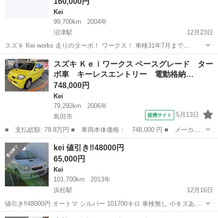
160,000円
Kei
99,700km
2004年
沼津駅
12月23日
スズキ Kei works 走りのターボ！ ワークス！ 車検31年7月まで
99,700km AT RECAROシート 社外キーレス！ 15インチアルミホイー
静岡
沼津市
沼津駅
Kei
ターボ
スズキ Ｋｅｉワークス ベースグレード ター
ル ローダウン など！ 外装キズ、スプレー塗...
ボ車 キーレスエントリー 電動格納…
748,000円
Kei
79,292km
2006年
5月13日
提携サイト
島田市
■ 支払総額: 79.8万円 ■ 車両本体価格： 748,000 円 ■ メーカー
名： スズキ ■ 車種名： Ｋｅｉワークス ■ グレード名： ベー
静岡
島田市
Kei
kei 値引き‼️48000円
スグレード ターボ車 キーレスエントリー 電動格納ミラー ５Ｍ
65,000円
Ｔ ＡＢＳ ...
Kei
101,700km
2013年
浜松駅
12月16日
値引き‼️48000円 オートマ シルバー 101700キロ 車検無し 小キズあり
排気量660 エンジン、エアコン良好 まだまだ活躍し、底維持費の経済
静岡
袋井市
浜松駅
Kei
オートマ