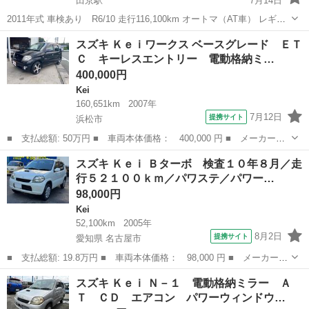
田京駅
7月14日
2011年式 車検あり R6/10 走行116,100km オートマ（AT車） レギュ
ラーガソリン ※エンジンヘッドO/H済み。タイミングベルト交換済み
静岡
伊豆の国市
田京駅
Kei
エンジン
スズキ Ｋｅｉワークス ベースグレード ＥＴ
F6Aエンジンは鉄ブロックなので頑丈です。アルミブロックと...
Ｃ キーレスエントリー 電動格納ミ…
400,000円
Kei
160,651km
2007年
7月12日
提携サイト
浜松市
■ 支払総額: 50万円 ■ 車両本体価格： 400,000 円 ■ メーカー
名： スズキ ■ 車種名： Ｋｅｉワークス ■ グレード名： ベー
静岡
浜松市
Kei
スズキ Ｋｅｉ Ｂターボ 検査１０年８月／走
スグレード ＥＴＣ キーレスエントリー 電動格納ミラー ＭＴ
行５２１００ｋｍ／パワステ／パワー…
ＡＢＳ ＣＤ Ｄ...
98,000円
Kei
52,100km
2005年
8月2日
提携サイト
愛知県 名古屋市
■ 支払総額: 19.8万円 ■ 車両本体価格： 98,000 円 ■ メーカー
名： スズキ ■ 車種名： Ｋｅｉ ■ グレード名： Ｂターボ 検
愛知
名古屋市
Kei
スズキ Ｋｅｉ Ｎ－１ 電動格納ミラー Ａ
査１０年８月／走行５２１００ｋｍ／パワステ／パワーウィンドウ／
Ｔ ＣＤ エアコン パワーウィンドウ…
エアコン／ター...