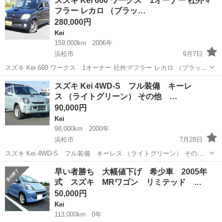
スズキ Kei 660 ワークス 1オーナー 社外マ
ＡＢＳ キーレス ＣＤプレーヤー キーレスエントリー ＡＢＳ
フラー レカロ （ブラッ…
エアバッグ ...
280,000円
Kei
159,000km
2006年
浜松市
9月7日
スズキ Kei 660 ワークス 1オーナー 社外マフラー レカロ （ブラック
メタリック） ハッチバック 軽自動車 本体価格 280,000円 支払総額
静岡
浜松市
Kei
ワークス
スズキ Kei 4WD-S フル装備 キーレ
350,000円 年式(初度登録年):2006(H18) 走行距...
ス （ライトグリーン） その他 …
90,000円
Kei
98,000km
2000年
浜松市
7月28日
スズキ Kei 4WD-S フル装備 キーレス （ライトグリーン） その
他 軽自動車 本体価格 90,000円 支払総額 160,000円 年式(初度登録
静岡
浜松市
Kei
ライトグリーン
早い者勝ち 大幅値下げ 希少車 2005年
年):2000(H12) 走行距離:9.8万km 修復歴:なし ...
式 スズキ MRワゴン リミテッド …
50,000円
Kei
113,000km
0年