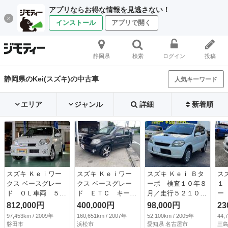
アプリならお得な情報を見逃さない！
インストール
アプリで開く
静岡県
検索
ログイン
投稿
静岡県のKei(スズキ)の中古車
人気キーワード
エリア
ジャンル
詳細
新着順
スズキ Ｋｅｉワー
スズキ Ｋｅｉワー
スズキ Ｋｅｉ Ｂタ
ス
クス ベースグレー
クス ベースグレー
ーボ 検査１０年８
１
ド ＯＬ車両 ５速
ド ＥＴＣ キーレ
月／走行５２１００
ー
ミッション 最終１
スエントリー 電動
ｋｍ／パワステ／パ
ア
812,000円
400,000円
98,000円
23
１型 Ｋ６Ａ 純正
格納ミラー ＭＴ
ワーウィンドウ／エ
ン
97,453km / 2009年
160,651km / 2007年
52,100km / 2005年
44,
ＲＥＣＡＲＯシー
ＡＢＳ ＣＤ ＤＶ
アコン／ターボ車／
バ
磐田市
浜松市
愛知県 名古屋市
三