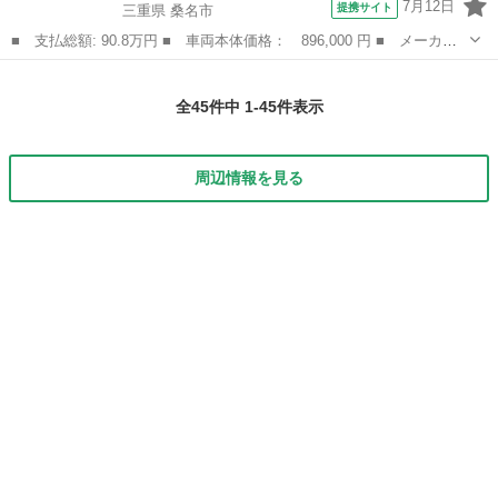
7月12日
提携サイト
三重県 桑名市
■ 支払総額: 90.8万円 ■ 車両本体価格： 896,000 円 ■ メーカー
名： スズキ ■ 車種名： Ｋｅｉワークス ■ グレード名： ベー
三重
桑名市
Kei
スグレード 赤レカロシート ４ＷＤ 社外ナビ フルセグ バック
全45件中 1-45件表示
カメラ ブー...
周辺情報を見る