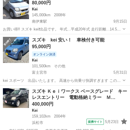
80,000円
Kei
145,000km
2008年
南伊東駅
9月15日
お買い得‼️ スズキ kei❗️出品です。 年式...平成20年式 走行距離...14.5万
km 車検...7年2月17日迄 平成20年のkeiの出品です。 大きな傷凹み無
静岡
伊東市
南伊東駅
Kei
お買い得
スズキ kei 安い！ 車検付き可能
し❗️ 子傷はあります。タチペン済 機関は良好...
95,000円
オンライン決済
Kei
101,500km
その他
富士宮市
5月31日
kei スポーツ 出品いたします。 高速から街乗り快調すぎます この
車！ 外装 大きなキズ凹みは目立ちません ルーフスポイラー、リアバ
静岡
富士宮市
Kei
預かり金
スズキ Ｋｅｉワークス ベースグレード キー
ンパークリアはげあり 内装 なかなかきれいです タバコくささ、ペッ
レスエントリー 電動格納ミラー Ｍ…
ト臭、気になりません...
400,000円
Kei
159,102km
2004年
5月23日
提携サイト
浜松市