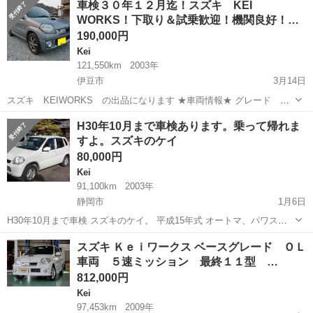
車検３０年１２月迄！スズキ KEI
車です 格安でお譲りします 現車確認できます 浜松市です
WORKS！下取り＆試乗歓迎！機関良好！
激…
190,000円
Kei
121,550km
2003年
伊豆市
3月14日
スズキ KEIWORKS の出品になります ★車両情報★ グレード ワ
ークス！ 年式 平成１５年１２月！ 車検３０年１２月２５日まで！
静岡
伊豆市
Kei
ワークス
H30年10月まで車検あります。乗って帰れま
（乗って帰れます） 走行距離 １２１５５０㎞(普段使用の為伸...
すよ。スズキのケイ
80,000円
Kei
91,100km
2003年
静岡市
1月6日
H30年10月まで車検 スズキのケイ。 平成15年式 オートマ、パワス
テ、エアコン、PW 91100キロ。タイミングチェーンですから、ベルト
静岡
静岡市
Kei
オートマ
スズキ Ｋｅｉワークス ベースグレード ＯＬ
交換は必要ないです。スズキに確認済みです。 平成28年10月に市内の
車両 ５速ミッション 最終１１型 …
モー...
812,000円
Kei
97,453km
2009年