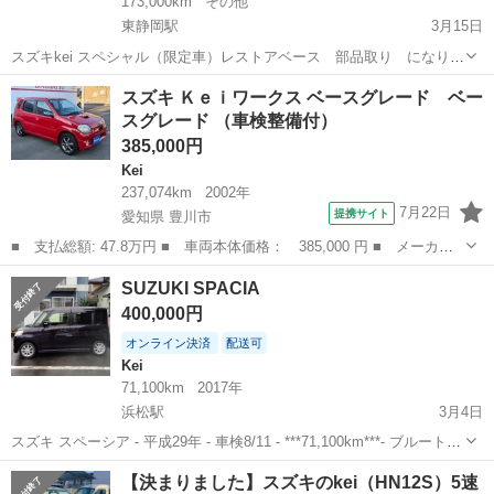
173,000km
その他
東静岡駅
3月15日
スズキkei スペシャル（限定車）レストアベース 部品取り になりま
す。keiの中でも市場、公道でも殆ど見ない希少車です。【リサイクル
静岡
静岡市
東静岡駅
Kei
レストア
スズキ Ｋｅｉワークス ベースグレード ベー
込みで１０万円に値下しました。】 1999年（平成11年） HN-21S 車
スグレード （車検整備付）
検 ...
385,000円
Kei
237,074km
2002年
7月22日
提携サイト
愛知県 豊川市
■ 支払総額: 47.8万円 ■ 車両本体価格： 385,000 円 ■ メーカー
名： スズキ ■ 車種名： Ｋｅｉワークス ■ グレード名： ベー
愛知
豊川市
Kei
SUZUKI SPACIA
スグレード ベースグレード ■ 排気量： 660cc ■ ドア枚数：
400,000円
5D...
オンライン決済
配送可
Kei
71,100km
2017年
浜松駅
3月4日
スズキ スペーシア - 平成29年 - 車検8/11 - ***71,100km***- ブルートゥ
ース - ETC - リアカメラ - オートリアドア - 前後監視カメラ -
静岡
浜松市
浜松駅
Kei
SUZUKI
【決まりました】スズキのkei（HN12S）5速