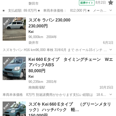
8月2日
提携サイト
磐田市
■ 支払総額: 89.8万円 ■ 車両本体価格： 812,000 円 ■ メーカー
名： スズキ ■ 車種名： Ｋｅｉワークス ■ グレード名： ベー
静岡
磐田市
Kei
スズキ ラパン 230,000
スグレード ＯＬ車両 ５速ミッション 最終１１型 Ｋ６Ａ 純正
230,000円
ＲＥＣＡＲＯ...
Kei
96,000km
2004年
袋井市
6月1日
スズキラパン H16 km96,000 車検 31年6月 まで ホイール15インチ ロ
ーダウン サス
静岡
袋井市
Kei
スズキラパン
Kei 660 Eタイプ タイミングチェーン Wエ
アバックABS
80,000円
Kei
90,235km
2001年
南御殿場駅
10月15日
車両本体価格 8万円 別途諸費用がかかります支払い総額は 18.6万
円 年式 2001(H13) 走行距離 9.0万km 車検有無 車検整備付（2年
静岡
御殿場市
南御殿場駅
Kei
法定
スズキ Kei 660 Eタイプ （グリーンメタリ
付） 修復歴 なし 車検 車検残：無（購...
ック） ハッチバック 軽…
150,000円