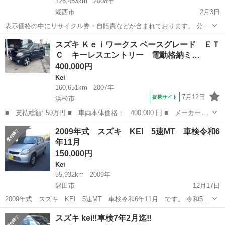
126,453km
2008年
湖西市
2月3日
表示価格の中にリサイクル券・自賠責などが含まれております。 分か
らない事など、お気軽にお問合せ下さい。 これからの新生活・社会
静岡
湖西市
Kei
ドラレコ
スズキ Ｋｅｉワークス ベースグレード ＥＴ
人・自動車通勤などに最適なスズキのKeiです。 私自身、同型のKeiを
Ｃ キーレスエントリー 電動格納ミ…
２回の所有歴があり...
400,000円
Kei
160,651km
2007年
7月12日
提携サイト
浜松市
■ 支払総額: 50万円 ■ 車両本体価格： 400,000 円 ■ メーカー
名： スズキ ■ 車種名： Ｋｅｉワークス ■ グレード名： ベー
静岡
浜松市
Kei
2009年式 スズキ KEI 5速MT 車検令和6
スグレード ＥＴＣ キーレスエントリー 電動格納ミラー ＭＴ
年11月
ＡＢＳ ＣＤ Ｄ...
150,000円
Kei
55,932km
2009年
磐田市
12月17日
2009年式 スズキ KEI 5速MT 車検令和6年11月 です。 令和5年
11月に走行距離51000kmで購入，現在55932㎞です。（多少伸びま
静岡
磐田市
Kei
令和5年
スズキ kei‼️車検7年2月迄‼️
す） 令和6年7月にスズキディーラーでエアコン修理をしてます。 ...