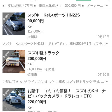
■ 支払総額: 49万円 ■ 車両本体価格： 390,000 円 ■ メーカー
名： スズキ ■ 車種名： Ｋｅｉワークス ■ グレード名： ５
静岡
富士市
Kei
スズキ Keiスポーツ HN22S
速 レカロシート ■ 排気量： 660cc ■ ドア枚数： 5D ■ ミッシ
90,000円
ョン...
Kei
117,000km
掛川駅
10月12日
スズキ Keiスポーツ HN22S です ATです。 車検2026年1月 マフラー
がフジツボです。 ダウンスプリングに交換。 リアハッチ、バンパーの
静岡
掛川市
掛川駅
Kei
ハッチ
スズキ軽トラック
色違います。 助手席側フェンダーに凹み、補修しています。 エア...
200,000円
Kei
86,000km
その他
焼津市
9月30日
ご覧に頂きありがとうございました！ 車名-スズキ軽トラック 平成-14
年 車検- 2026/09 まで 走行距離-86,000km 銀色 マヌアル エアコン付き
静岡
焼津市
Kei
軽トラック
お話中 コミコミ価格！ スズキのKei ナ
パワーステアリング有り 連絡先-080-9730-0286 車...
ビ・バックカメラ・ドラレコ・ETC
220,000円
Kei