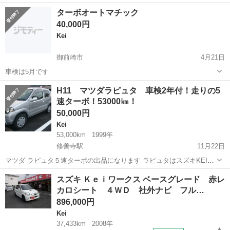
90,000円 支払総額 190,000円 年式(初度登録年):2008(H20) 走行距
静岡
沼津市
Kei
グレー
ターボオートマチック
離:12.1万km 修復歴:なし リサイクル料:リ済...
40,000円
Kei
御前崎市
4月21日
車検は5月です
静岡
御前崎市
Kei
H11 マツダラピュタ 車検2年付！走りの5
速ターボ！53000㎞！
50,000円
Kei
53,000km
1999年
修善寺駅
11月22日
マツダ ラピュタ５速ターボの出品になります ラピュタはスズキKEIの
OEMになります。 ★車両情報★ 平成11年式 走行距離 52635㎞(多少
静岡
伊豆市
修善寺駅
Kei
ラピュタ
スズキ Ｋｅｉワークス ベースグレード 赤レ
前後する場合あり） 車検2年付き！（入金確認後通します） ...
カロシート ４ＷＤ 社外ナビ フル…
896,000円
Kei
37,433km
2008年