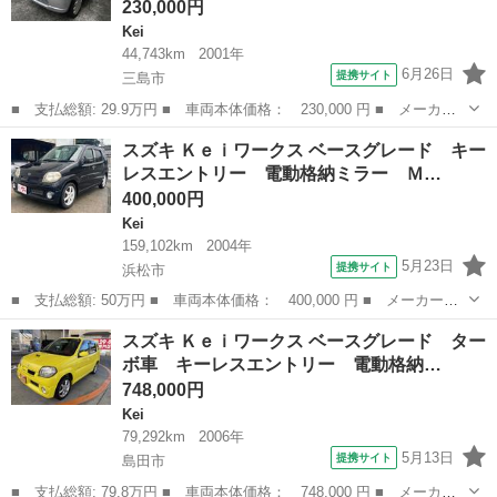
230,000円
Kei
44,743km
2001年
6月26日
提携サイト
三島市
■ 支払総額: 29.9万円 ■ 車両本体価格： 230,000 円 ■ メーカー
名： スズキ ■ 車種名： Ｋｅｉ ■ グレード名： Ｎ－１ 電動
静岡
三島市
Kei
スズキ Ｋｅｉワークス ベースグレード キー
格納ミラー ＡＴ ＣＤ エアコン パワーウィンドウ 運転席エア
レスエントリー 電動格納ミラー Ｍ…
バッグ 助手...
400,000円
Kei
159,102km
2004年
5月23日
提携サイト
浜松市
■ 支払総額: 50万円 ■ 車両本体価格： 400,000 円 ■ メーカー
名： スズキ ■ 車種名： Ｋｅｉワークス ■ グレード名： ベー
静岡
浜松市
Kei
スズキ Ｋｅｉワークス ベースグレード ター
スグレード キーレスエントリー 電動格納ミラー ＭＴ ＡＢＳ
ボ車 キーレスエントリー 電動格納…
アルミホイール ...
748,000円
Kei
79,292km
2006年
5月13日
提携サイト
島田市
■ 支払総額: 79.8万円 ■ 車両本体価格： 748,000 円 ■ メーカー