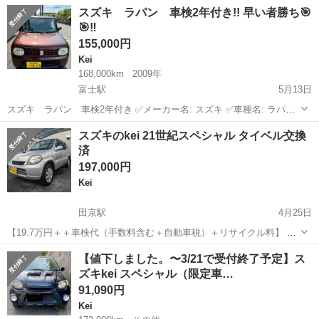
名： スズキ ■ 車種名： Ｋｅｉ ■ グレード名： Ｅタイプ ５
岐阜
瑞浪市
Kei
スズキ ラパン 車検2年付き!! 早い者勝ち🎯
速マニュアル エアコン パワステ パワーウィンドゥ キーレス
🎯‼️
車検整備２年付き...
155,000円
Kei
168,000km
2009年
富士駅
5月13日
スズキ ラパン 車検2年付き ✅メーカー名: スズキ ✅車種名: ラパン
✅年式平成: 21年 ✅走行距離: 168000km ✅車検2年間付き令和9年05月
静岡
富士市
富士駅
Kei
ラパン
スズキのkei 21世紀スペシャル タイベル交換
12日まで ✅ミッション: AT ✅EG型式: K6A ✅排気量：...
済
197,000円
Kei
田京駅
4月25日
【19.7万円＋＋車検代（手数料含む＋自動車税）＋リサイクル料​】​ 総
額：28.8万円 車検代82,190円 リサイクル料別途8,810円 初年度登録
静岡
伊豆の国市
田京駅
Kei
エンジン
【値下しました。〜3/21で受付終了予定】ス
2011年 車検なし 走行116,100km オートマ（AT車） オ...
ズキkei スペシャル（限定車…
91,090円
Kei