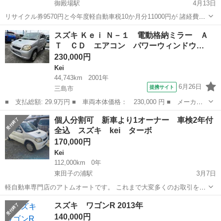
御殿場駅
4月13日
リサイクル券9570円と今年度軽自動車税10か月分11000円が 諸経費と
なります。 静岡県御殿場市です。 車検令和８年６月29日
静岡
御殿場市
御殿場駅
Kei
スズキ Ｋｅｉ Ｎ－１ 電動格納ミラー Ａ
年式の割には走行距離も少なく、現在特に不具合はありませ ん...
Ｔ ＣＤ エアコン パワーウィンドウ…
230,000円
Kei
44,743km
2001年
6月26日
提携サイト
三島市
■ 支払総額: 29.9万円 ■ 車両本体価格： 230,000 円 ■ メーカー
名： スズキ ■ 車種名： Ｋｅｉ ■ グレード名： Ｎ－１ 電動
静岡
三島市
Kei
個人分割可 新車より1オーナー 車検2年付
格納ミラー ＡＴ ＣＤ エアコン パワーウィンドウ 運転席エア
全込 スズキ kei ターボ
バッグ 助手...
170,000円
Kei
112,000km
0年
東田子の浦駅
3月7日
軽自動車専門店のアトムオートです。 これまで大変多くのお取引をし
てますが、携帯の機種変更をしましたらアカウントの引き継ぎが出来
静岡
沼津市
東田子の浦駅
Kei
アトム
スズキ ワゴンR 2013年
ず新規になってしまいました。 お気軽にお問い合わせ下さい😊 軽
140,000円
いので燃費が良い経済車です ...