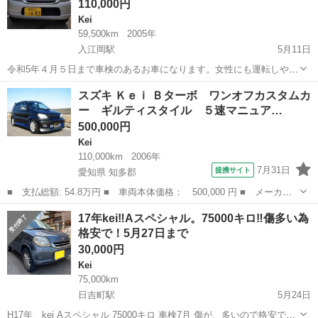
110,000円
Kei
59,500km
2005年
入江岡駅
5月11日
令和5年４月５日まで車検のあるお車になります。女性にも運転しやす
いATのkeiです。ノンターボなので燃費も良いです。年式の割には走行
静岡
静岡市
入江岡駅
Kei
令和5年
スズキ Ｋｅｉ Ｂターボ ワンオフカスタムカ
距離が少ないです。エアコン、パワーウィンドウ、電動格納ミラー等
ー ギルティスタイル ５速マニュア…
の不具合はございません。試乗等...
500,000円
Kei
110,000km
2006年
7月31日
提携サイト
愛知県 知多郡
■ 支払総額: 54.8万円 ■ 車両本体価格： 500,000 円 ■ メーカー
名： スズキ ■ 車種名： Ｋｅｉ ■ グレード名： Ｂターボ ワ
愛知
知多郡
Kei
17年kei‼️Aスペシャル。75000キロ‼️傷多い為
ンオフカスタムカー ギルティスタイル ５速マニュアル ４ＷＤタ
格安で！5月27日まで
ーボ インス...
30,000円
Kei
75,000km
日吉町駅
5月24日
H17年 kei Aスペシャル 75000キロ 車検7月 傷が、多いので格安で。