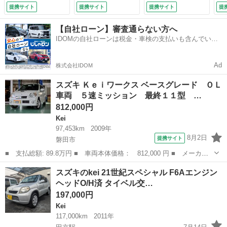
ト 純正ヘリカルＬ
Ｄ再生 ＵＳＢ ミ
４ＷＤ／タイミング
バッ
提携サイト
提携サイト
提携サイト
提
ＳＤ 社外マフラ
ュージックプレイヤ
チェーン車両 （検
ー ドライブレコー
ー接続可 アルミホ
10.8）
【自社ローン】審査通らない方へ
ダー 屋内展示車両
イール 衝突安全ボ
IDOMの自社ローンは税金・車検の支払いも含んでいる
（検10.4）
ディ エアコン パ
ので毎月の支払額は一定
ワーステアリング
パワーウィンドウ
Ad
株式会社IDOM
（車検整備付）
スズキ Ｋｅｉワークス ベースグレード ＯＬ
車両 ５速ミッション 最終１１型 …
812,000円
Kei
97,453km
2009年
8月2日
提携サイト
磐田市
■ 支払総額: 89.8万円 ■ 車両本体価格： 812,000 円 ■ メーカー
名： スズキ ■ 車種名： Ｋｅｉワークス ■ グレード名： ベー
静岡
磐田市
Kei
スズキのkei 21世紀スペシャル F6Aエンジン
スグレード ＯＬ車両 ５速ミッション 最終１１型 Ｋ６Ａ 純正
ヘッドO/H済 タイベル交…
ＲＥＣＡＲＯ...
197,000円
Kei
117,000km
2011年