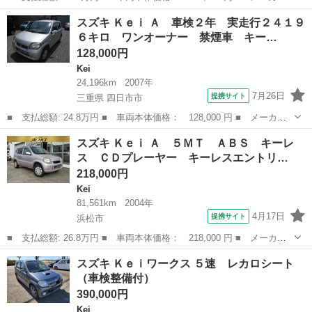
名： スズキ ■ 車種名： Ｋｅｉワークス ■ グレード名： ベー
静岡
島田市
Kei
スズキ Ｋｅｉ Ａ 車検２年 実走行２４１９
スグレード ターボ車 キーレスエントリー 電動格納ミラー ５Ｍ
６キロ ワンオーナー 禁煙車 キー…
Ｔ ＡＢＳ ...
128,000円
Kei
24,196km
2007年
7月26日
提携サイト
三重県 四日市市
■ 支払総額: 24.8万円 ■ 車両本体価格： 128,000 円 ■ メーカー
名： スズキ ■ 車種名： Ｋｅｉ ■ グレード名： Ａ 車検２
三重
四日市市
Kei
スズキ Ｋｅｉ Ａ ５ＭＴ ＡＢＳ キーレ
年 実走行２４１９６キロ ワンオーナー 禁煙車 キーレス エア
ス ＣＤプレーヤー キーレスエントリ…
ーバック 衝突...
218,000円
Kei
81,561km
2004年
4月17日
提携サイト
浜松市
■ 支払総額: 26.8万円 ■ 車両本体価格： 218,000 円 ■ メーカー
名： スズキ ■ 車種名： Ｋｅｉ ■ グレード名： Ａ ５ＭＴ
静岡
浜松市
Kei
スズキ Ｋｅｉワークス ５速 レカロシート
ＡＢＳ キーレス ＣＤプレーヤー キーレスエントリー ＡＢＳ
（車検整備付）
エアバッグ ...
390,000円
Kei