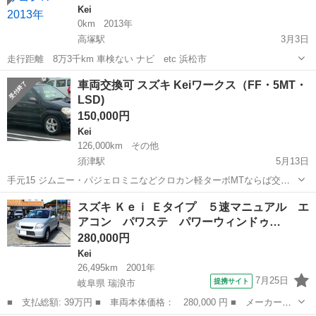
Kei
0km
2013年
高塚駅
3月3日
走行距離 8万3千km 車検ない ナビ etc 浜松市
静岡
浜松市
高塚駅
Kei
ワゴンR
車両交換可 スズキ Keiワークス（FF・5MT・
LSD)
150,000円
Kei
126,000km
その他
須津駅
5月13日
手元15 ジムニー・パジェロミニなどクロカン軽ターボMTならば交換
可です スズキ Keiワークス（FF・5速マニュアル）の出品です。 走行
静岡
富士市
須津駅
Kei
ワークス
スズキ Ｋｅｉ Ｅタイプ ５速マニュアル エ
距離：約12.6万km ミッション：5速MT 駆動方式：前輪駆動（FF） 車
アコン パワステ パワーウィンドゥ…
検：...
280,000円
Kei
26,495km
2001年
7月25日
提携サイト
岐阜県 瑞浪市
■ 支払総額: 39万円 ■ 車両本体価格： 280,000 円 ■ メーカー