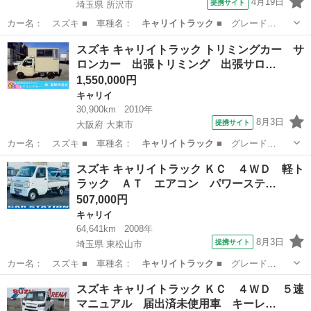
4月19日
提携サイト
埼玉県 所沢市
カー名： スズキ ■ 車種名：
キャリイトラック
■ グレード
名： ＫＡ ■ 排…
埼玉
所沢市
キャリイ
スズキ キャリイトラック トリミングカー サ
ロンカー 出張トリミング 出張サロ…
1,550,000円
キャリイ
30,900km
2010年
8月3日
提携サイト
大阪府 大東市
カー名： スズキ ■ 車種名：
キャリイトラック
■ グレード
名： トリミングカ…
大阪
大東市
キャリイ
スズキ キャリイトラック ＫＣ ４ＷＤ 軽ト
ラック ＡＴ エアコン パワーステ…
507,000円
キャリイ
64,641km
2008年
8月3日
提携サイト
埼玉県 東松山市
カー名： スズキ ■ 車種名：
キャリイトラック
■ グレード
名： ＫＣ ４ＷＤ…
埼玉
東松山市
キャリイ
スズキ キャリイトラック ＫＣ ４ＷＤ ５速
マニュアル 届出済未使用車 キーレ…