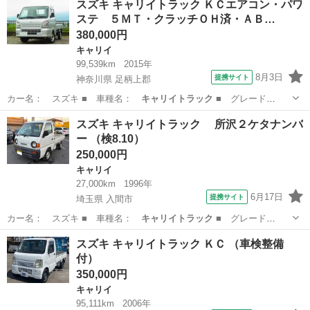
スズキ キャリイトラック ＫＣエアコン・パワ
ステ ５ＭＴ・クラッチＯＨ済・ＡＢ…
380,000円
キャリイ
99,539km
2015年
8月3日
提携サイト
神奈川県 足柄上郡
カー名： スズキ ■ 車種名：
キャリイトラック
■ グレード
名： ＫＣエアコン…
神奈川
足柄上郡
キャリイ
スズキ キャリイトラック 所沢２ケタナンバ
ー （検8.10）
250,000円
キャリイ
27,000km
1996年
6月17日
提携サイト
埼玉県 入間市
カー名： スズキ ■ 車種名：
キャリイトラック
■ グレード
名： 所沢２ケタ…
埼玉
入間市
キャリイ
スズキ キャリイトラック ＫＣ （車検整備
付）
350,000円
キャリイ
95,111km
2006年