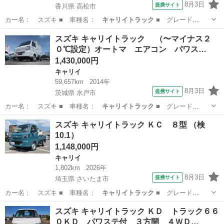
8月3日
提携サイト
香川県 高松市
カー名： スズキ ■ 車種名：
キャリイトラック
■ グレード
名： ＫＣ ■ 排…
香川
高松市
キャリイ
スズキ キャリイトラック （〜マイナス２
０℃設定）オートマ エアコン パワス…
1,430,000円
キャリイ
59,657km
2014年
8月3日
提携サイト
茨城県 水戸市
カー名： スズキ ■ 車種名：
キャリイトラック
■ グレード
名： （〜マイナ…
茨城
水戸市
キャリイ
スズキ キャリイトラック ＫＣ ８型 （検
10.1）
1,148,000円
キャリイ
1,802km
2026年
8月3日
提携サイト
埼玉県 さいたま市
カー名： スズキ ■ 車種名：
キャリイトラック
■ グレード
名： ＫＣ ８型 …
埼玉
さいたま市
キャリイ
スズキ キャリイトラック ＫＤ トラック６６
０ＫＤ パワステ付 ３方開 ４ＷＤ…