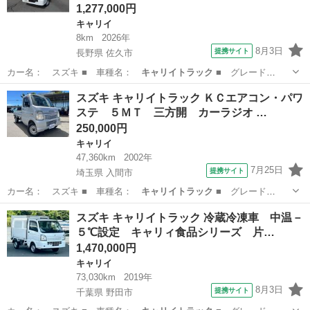
1,277,000円
キャリイ
8km
2026年
8月3日
提携サイト
長野県 佐久市
カー名： スズキ ■ 車種名：
キャリイトラック
■ グレード
名： ＫＣ ４ＷＤ…
長野
佐久市
キャリイ
スズキ キャリイトラック ＫＣエアコン・パワ
ステ ５ＭＴ 三方開 カーラジオ …
250,000円
キャリイ
47,360km
2002年
7月25日
提携サイト
埼玉県 入間市
カー名： スズキ ■ 車種名：
キャリイトラック
■ グレード
名： ＫＣエアコン…
埼玉
入間市
キャリイ
スズキ キャリイトラック 冷蔵冷凍車 中温－
５℃設定 キャリィ食品シリーズ 片…
1,470,000円
キャリイ
73,030km
2019年
8月3日
提携サイト
千葉県 野田市