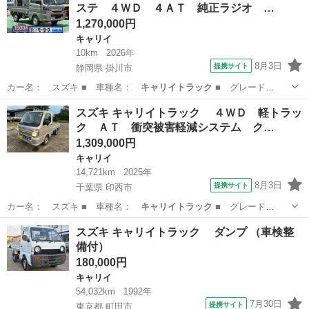
ステ ４ＷＤ ４ＡＴ 純正ラジオ …
1,270,000円
キャリイ
10km
2026年
8月3日
提携サイト
静岡県 掛川市
カー名： スズキ ■ 車種名：
キャリイトラック
■ グレード
名： ＫＣエアコン…
静岡
掛川市
キャリイ
スズキ キャリイトラック ４ＷＤ 軽トラッ
ク ＡＴ 衝突被害軽減システム ク…
1,309,000円
キャリイ
14,721km
2025年
8月3日
提携サイト
千葉県 印西市
カー名： スズキ ■ 車種名：
キャリイトラック
■ グレード
名： ４ＷＤ 軽…
千葉
印西市
キャリイ
スズキ キャリイトラック ダンプ （車検整
備付）
180,000円
キャリイ
54,032km
1992年
7月30日
提携サイト
東京都 町田市