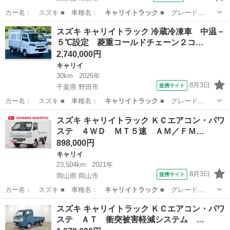
カー名： スズキ ■ 車種名：
キャリイトラック
■ グレード
名： ダンプ ■…
東京
町田市
キャリイ
スズキ キャリイトラック 冷蔵冷凍車 中温－
５℃設定 菱重コールドチェーン２コ…
2,740,000円
キャリイ
30km
2026年
8月3日
提携サイト
千葉県 野田市
カー名： スズキ ■ 車種名：
キャリイトラック
■ グレード
名： 冷蔵冷凍車 …
千葉
野田市
キャリイ
スズキ キャリイトラック ＫＣエアコン・パワ
ステ ４ＷＤ ＭＴ５速 ＡＭ／ＦＭ…
898,000円
キャリイ
23,504km
2021年
8月3日
提携サイト
岡山県 岡山市
カー名： スズキ ■ 車種名：
キャリイトラック
■ グレード
名： ＫＣエアコン…
岡山
岡山市
キャリイ
スズキ キャリイトラック ＫＣエアコン・パワ
ステ ＡＴ 衝突被害軽減システム …