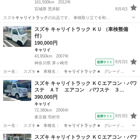
161,500km
2012年
宮城県 荒井駅
8月4日
スズキ
キャリイトラック
の出品です。 車検取り立て令和…
宮城
仙台市
荒井駅
キャリイ
スズキ キャリイトラック ＫＵ （車検整備
付）
190,000円
キャリイ
43,950km
2007年
8月2日
提携サイト
神奈川県 茅ヶ崎市
カー名： スズキ ■ 車種名：
キャリイトラック
■ グレード
名： ＫＵ ■ 排…
神奈川
茅ヶ崎市
キャリイ
スズキ キャリイトラック ＫＣエアコン・パワ
ステ ＡＴ エアコン パワステ ３…
390,000円
キャリイ
72,380km
2006年
8月3日
提携サイト
東京都 羽村市
カー名： スズキ ■ 車種名：
キャリイトラック
■ グレード
名： ＫＣエアコン…
東京
羽村市
キャリイ
スズキ キャリイトラック ＫＣエアコン・パワ