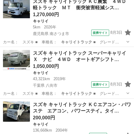
スズキ キャリイトラック ＫＣ農繁 ４ＷＤ
軽トラック ＭＴ 衝突被害軽減シス…
1,270,000円
キャリイ
5km
2026年
8月3日
提携サイト
鹿児島県 南さつま市
カー名： スズキ ■ 車種名：
キャリイトラック
■ グレード
名： ＫＣ農繁 ４…
鹿児島
南さつま市
キャリイ
スズキ キャリイトラック スーパーキャリイ
Ｘ ナビ ４ＷＤ オートギアシフト…
1,050,000円
キャリイ
43,321km
2019年
8月3日
提携サイト
千葉県 八街市
カー名： スズキ ■ 車種名：
キャリイトラック
■ グレード
名： スーパーキャ…
千葉
八街市
キャリイ
スズキ キャリイトラック ＫＣエアコン・パワ
ステ エアコン、パワーステイ。タイ…
200,000円
キャリイ
136,668km
2004年