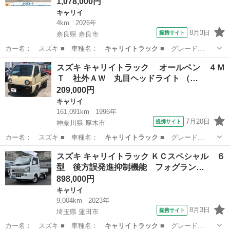
1,078,000円
キャリイ
4km
2026年
8月3日
提携サイト
奈良県 奈良市
カー名： スズキ ■ 車種名：
キャリイトラック
■ グレード
名： ＫＣエアコン…
奈良
奈良市
キャリイ
スズキ キャリイトラック オールペン ４Ｍ
Ｔ 社外ＡＷ 丸目ヘッドライト （…
209,000円
キャリイ
161,091km
1996年
7月20日
提携サイト
神奈川県 厚木市
カー名： スズキ ■ 車種名：
キャリイトラック
■ グレード
名： オールペン…
神奈川
厚木市
キャリイ
スズキ キャリイトラック ＫＣスペシャル ６
型 後方誤発進抑制機能 フォグラン…
898,000円
キャリイ
9,004km
2023年
8月3日
提携サイト
埼玉県 蓮田市
カー名： スズキ ■ 車種名：
キャリイトラック
■ グレード