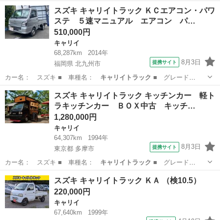
名： ＫＵ ５速Ｍ…
栃木
小山市
キャリイ
スズキ キャリイトラック ＫＣエアコン・パワ
ステ ５速マニュアル エアコン パ…
510,000円
キャリイ
68,287km
2014年
8月3日
提携サイト
福岡県 北九州市
カー名： スズキ ■ 車種名：
キャリイトラック
■ グレード
名： ＫＣエアコン…
福岡
北九州市
キャリイ
スズキ キャリイトラック キッチンカー 軽ト
ラキッチンカー ＢＯＸ中古 キッチ…
1,280,000円
キャリイ
64,307km
1994年
8月3日
提携サイト
東京都 多摩市
カー名： スズキ ■ 車種名：
キャリイトラック
■ グレード
名： キッチンカー…
東京
多摩市
キャリイ
スズキ キャリイトラック ＫＡ （検10.5）
220,000円
キャリイ
67,640km
1999年