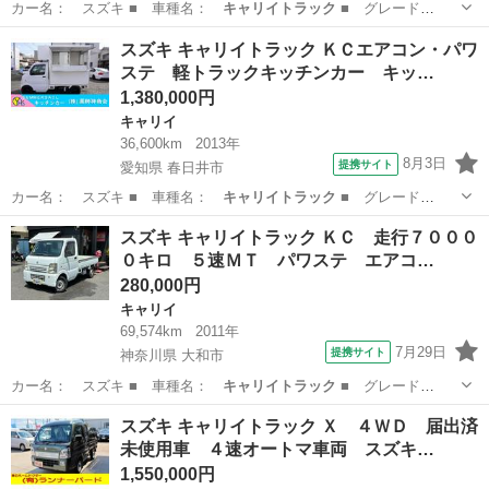
カー名： スズキ ■ 車種名：
キャリイトラック
■ グレード
名： ＫＣ 誤発進…
愛知
岡崎市
キャリイ
スズキ キャリイトラック ＫＣエアコン・パワ
ステ 軽トラックキッチンカー キッ…
1,380,000円
キャリイ
36,600km
2013年
8月3日
提携サイト
愛知県 春日井市
カー名： スズキ ■ 車種名：
キャリイトラック
■ グレード
名： ＫＣエアコン…
愛知
春日井市
キャリイ
スズキ キャリイトラック ＫＣ 走行７０００
０キロ ５速ＭＴ パワステ エアコ…
280,000円
キャリイ
69,574km
2011年
7月29日
提携サイト
神奈川県 大和市
カー名： スズキ ■ 車種名：
キャリイトラック
■ グレード
名： ＫＣ 走行７…
神奈川
大和市
キャリイ
スズキ キャリイトラック Ｘ ４ＷＤ 届出済
未使用車 ４速オートマ車両 スズキ…
1,550,000円