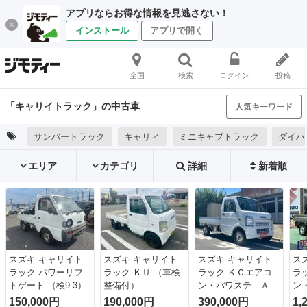
アプリならお得な情報を見逃さない！
インストール
アプリで開く
全国
検索
ログイン
投稿
「キャリイトラック」の中古車
人気キーワード
サンバートラック
キャリィ
ミニキャブトラック
ダイハ
エリア
カテゴリ
詳細
新着順
スズキ キャリイト
スズキ キャリイト
スズキ キャリイト
ス
ラック パワーリフ
ラック ＫＵ （車検
ラック ＫＣエアコ
ラ
トゲート （検9.3）
整備付）
ン・パワステ Ａ
ン
Ｔ エアコン パワ
Ｄ
150,000円
190,000円
390,000円
1,