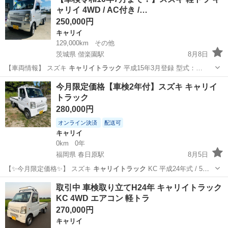
ャリイ 4WD / AC付き /…
250,000円
キャリイ
129,000km
その他
茨城県 偕楽園駅
8月8日
【車両情報】 スズキ
キャリイトラック
平成15年3月登録 型式：…
茨城
水戸市
偕楽園駅
キャリイ
今月限定価格【車検2年付】スズキ キャリイ
トラック
280,000円
オンライン決済
配送可
キャリイ
0km
0年
福岡県 春日原駅
8月5日
【✨今月限定価格✨】 スズキ
キャリイトラック
KC 平成24年式 / 5速
M…
福岡
大野城市
春日原駅
キャリイ
取引中 車検取り立てH24年 キャリイトラック
KC 4WD エアコン 軽トラ
270,000円
キャリイ