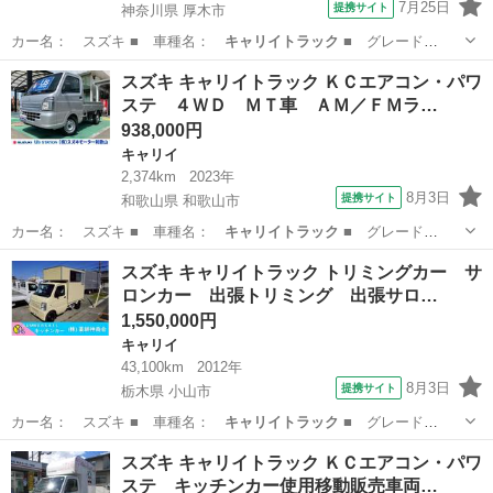
7月25日
提携サイト
神奈川県 厚木市
カー名： スズキ ■ 車種名：
キャリイトラック
■ グレード
名： ＫＣエアコン…
神奈川
厚木市
キャリイ
スズキ キャリイトラック ＫＣエアコン・パワ
ステ ４ＷＤ ＭＴ車 ＡＭ／ＦＭラ…
938,000円
キャリイ
2,374km
2023年
8月3日
提携サイト
和歌山県 和歌山市
カー名： スズキ ■ 車種名：
キャリイトラック
■ グレード
名： ＫＣエアコン…
和歌山
和歌山市
キャリイ
スズキ キャリイトラック トリミングカー サ
ロンカー 出張トリミング 出張サロ…
1,550,000円
キャリイ
43,100km
2012年
8月3日
提携サイト
栃木県 小山市
カー名： スズキ ■ 車種名：
キャリイトラック
■ グレード
名： トリミングカ…
栃木
小山市
キャリイ
スズキ キャリイトラック ＫＣエアコン・パワ
ステ キッチンカー使用移動販売車両…