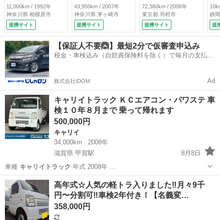
ステ ３方開 （な
ジ
11,000km / 1992年
43,950km / 2007年
72,380km / 2006年
10k
し）
Ｅ
神奈川県 相模原市
神奈川県 茅ヶ崎市
東京都 羽村市
静岡
パ
提携サイト
提携サイト
提携サイト
提
衝
キ
【保証人不要🙆】最短2分で仮審査申込み
ナ
税金・車検込み（自賠責保険料を除く）で毎月の支払額
ス
は一定の自社ローン🚗
イ
ワ
Ad
株式会社IDOM
用車
キャリイトラック ＫＣエアコン・パワステ 車
検１０年８月まで 乗って帰れます
500,000円
キャリイ
34,000km
2008年
滋賀県 甲賀駅
8月8日
車種
キャリイトラック
年式 2008年 …
滋賀
甲賀市
甲賀駅
キャリイ
キャリイトラック
高年式☆人気の軽トラ入りました‼️月々9千
円〜分割可‼️車検2年付き！【名義変…
358,000円