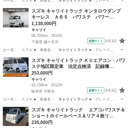
カー名： スズキ ■ 車種名：
キャリイトラック
■ グレード
名： 冷蔵冷凍車 …
千葉
野田市
キャリイ
スズキ キャリイトラック キンタロウダンプ
キーレス ＡＢＳ パワステ パワー…
1,138,000円
キャリイ
68,702km
2015年
8月3日
提携サイト
千葉県 鎌ケ谷市
カー名： スズキ ■ 車種名：
キャリイトラック
■ グレード
名： キンタロウダ…
千葉
鎌ケ谷市
キャリイ
スズキ キャリイトラック ＫＵエアコン・パワ
ステ地区限定車 法定点検済 記録簿…
253,000円
キャリイ
93,238km
2012年
8月3日
提携サイト
岐阜県 羽島市
カー名： スズキ ■ 車種名：
キャリイトラック
■ グレード
名： ＫＵエアコン…
岐阜
羽島市
キャリイ
スズキ キャリイトラック エアコパワステ＆
ショートホイールベース＆リア４枚リ…
235,000円