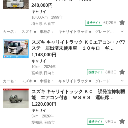
240,000円
キャリイ
18,000km
1999年
6月29日
提携サイト
埼玉県 久喜市
カー名： スズキ ■ 車種名：
キャリイトラック
■ グレード
名： ＫＤ トラッ…
埼玉
久喜市
キャリイ
スズキ キャリイトラック ＫＣエアコン・パワ
ステ 届出済未使用車 １０キロ ギ…
1,148,000円
キャリイ
10km
2024年
8月3日
提携サイト
宮崎県 日向市
カー名： スズキ ■ 車種名：
キャリイトラック
■ グレード
名： ＫＣエアコン…
宮崎
日向市
キャリイ
スズキ キャリイトラック ＫＣ 誤発進抑制機
能 エアコン付き ＷＳＲＳ 運転席…
1,220,000円
キャリイ
5km
2026年
8月3日
提携サイト
愛知県 岡崎市