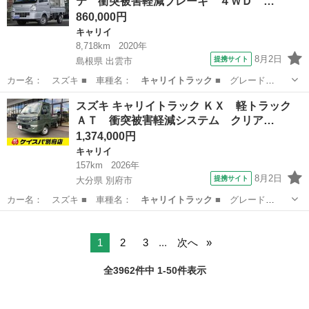
テ 衝突被害軽減ブレーキ ４ＷＤ …
860,000円
キャリイ
8,718km
2020年
8月2日
提携サイト
島根県 出雲市
カー名： スズキ ■ 車種名：
キャリイトラック
■ グレード
名： ＫＣエアコン…
島根
出雲市
キャリイ
スズキ キャリイトラック ＫＸ 軽トラック
ＡＴ 衝突被害軽減システム クリア…
1,374,000円
キャリイ
157km
2026年
8月2日
提携サイト
大分県 別府市
カー名： スズキ ■ 車種名：
キャリイトラック
■ グレード
名： ＫＸ 軽トラ…
大分
別府市
キャリイ
1
2
3
...
次へ
全3962件中 1-50件表示