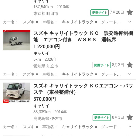
キャリイ
157,540km
2010年
7月28日
提携サイト
東京都 町田市
カー名： スズキ ■ 車種名：
キャリイトラック
■ グレード
名： エアコパワ…
東京
町田市
キャリイ
スズキ キャリイトラック ＫＣ 誤発進抑制機
能 エアコン付き ＷＳＲＳ 運転席…
1,220,000円
キャリイ
5km
2026年
8月3日
提携サイト
愛知県 知立市
カー名： スズキ ■ 車種名：
キャリイトラック
■ グレード
名： ＫＣ 誤発進…
愛知
知立市
キャリイ
スズキ キャリイトラック ＫＣエアコン・パワ
ステ （車検整備付）
570,000円
キャリイ
83,339km
2014年
8月3日
提携サイト
鹿児島県 伊佐市
カー名： スズキ ■ 車種名：
キャリイトラック
■ グレード
名： ＫＣエアコン…
鹿児島
伊佐市
キャリイ