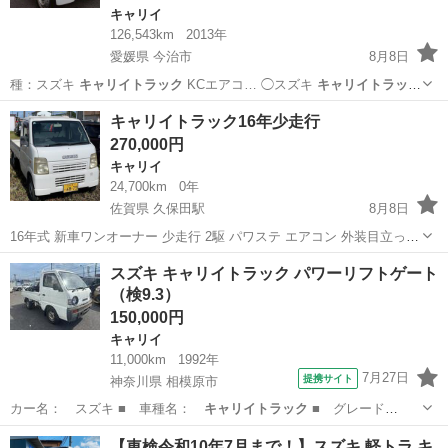
キャリイ
126,543km
2013年
愛媛県 今治市
8月8日
種：スズキ
キャリイトラック
KCエアコ… ◯スズキ
キャリイトラック
ＫＣ！ …
愛媛
今治市
キャリイ
走行距離
キャリイトラック16年少走行
270,000円
キャリイ
24,700km
0年
佐賀県 久保田駅
8月8日
16年式 新車ワンオーナー 少走行 2駆 パワステ エアコン 外装目立った
傷，凹み無し。 委託車両 8月13日車検切れますので2年お付けしま
佐賀
杵島郡
久保田駅
キャリイ
スズキ キャリイトラック パワーリフトゲート
す！ 佐賀県内登録込みです！ 他の県の方は、相談下さい！
（検9.3）
150,000円
キャリイ
11,000km
1992年
7月27日
提携サイト
神奈川県 相模原市
カー名： スズキ ■ 車種名：
キャリイトラック
■ グレード
名： パワーリフト…
神奈川
相模原市
キャリイ
【車検令和10年7月まで！】スズキ 軽トラ キ