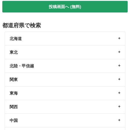
投稿画面へ (無料)
都道府県で検索
北海道
東北
北陸・甲信越
関東
東海
関西
中国