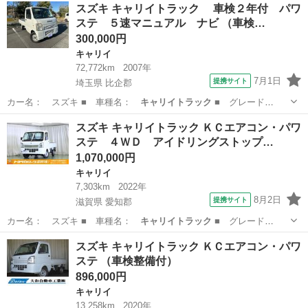
埼玉
春日部市
キャリイ
スズキ キャリイトラック 車検２年付 パワ
ステ ５速マニュアル ナビ （車検…
300,000円
キャリイ
72,772km
2007年
7月1日
提携サイト
埼玉県 比企郡
カー名： スズキ ■ 車種名：
キャリイトラック
■ グレード
名： 車検２年付…
埼玉
比企郡
キャリイ
スズキ キャリイトラック ＫＣエアコン・パワ
ステ ４ＷＤ アイドリングストップ…
1,070,000円
キャリイ
7,303km
2022年
8月2日
提携サイト
滋賀県 愛知郡
カー名： スズキ ■ 車種名：
キャリイトラック
■ グレード
名： ＫＣエアコン…
滋賀
愛知郡
キャリイ
スズキ キャリイトラック ＫＣエアコン・パワ
ステ （車検整備付）
896,000円
キャリイ
13,258km
2020年