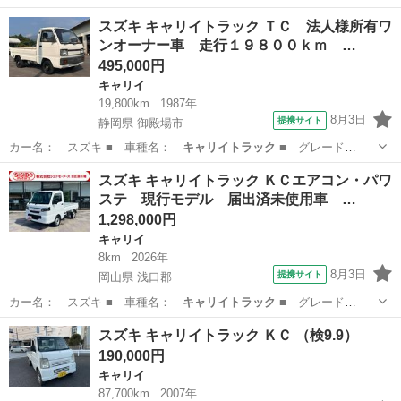
名： ＫＣスペシャ…
埼玉
蓮田市
キャリイ
スズキ キャリイトラック ＴＣ 法人様所有ワ
ンオーナー車 走行１９８００ｋｍ …
495,000円
キャリイ
19,800km
1987年
8月3日
提携サイト
静岡県 御殿場市
カー名： スズキ ■ 車種名：
キャリイトラック
■ グレード
名： ＴＣ 法人様…
静岡
御殿場市
キャリイ
スズキ キャリイトラック ＫＣエアコン・パワ
ステ 現行モデル 届出済未使用車 …
1,298,000円
キャリイ
8km
2026年
8月3日
提携サイト
岡山県 浅口郡
カー名： スズキ ■ 車種名：
キャリイトラック
■ グレード
名： ＫＣエアコン…
岡山
浅口郡
キャリイ
スズキ キャリイトラック ＫＣ （検9.9）
190,000円
キャリイ
87,700km
2007年