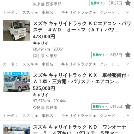
3月27日
提携サイト
東京都 西多摩郡
カー名： スズキ ■ 車種名：
キャリイトラック
■ グレード
名： ＫＣ ■ 排…
東京
西多摩郡
キャリイ
スズキ キャリイトラック ＫＣエアコン・パワ
ステ ４ＷＤ オートマ（ＡＴ）パワ…
473,000円
キャリイ
68,494km
2006年
8月3日
提携サイト
岡山県 久米郡
カー名： スズキ ■ 車種名：
キャリイトラック
■ グレード
名： ＫＣエアコン…
岡山
久米郡
キャリイ
スズキ キャリイトラック ＫＸ 車検整備付・
ＡＴ車・三方開・パワステ・エアコン…
525,000円
キャリイ
97,575km
2014年
8月3日
提携サイト
奈良県 奈良市
カー名： スズキ ■ 車種名：
キャリイトラック
■ グレード
名： ＫＸ 車検整…
奈良
奈良市
キャリイ
スズキ キャリイトラック ＫＤ ワンオーナ
ー ５．４万キロ パワステ ５速マニ…