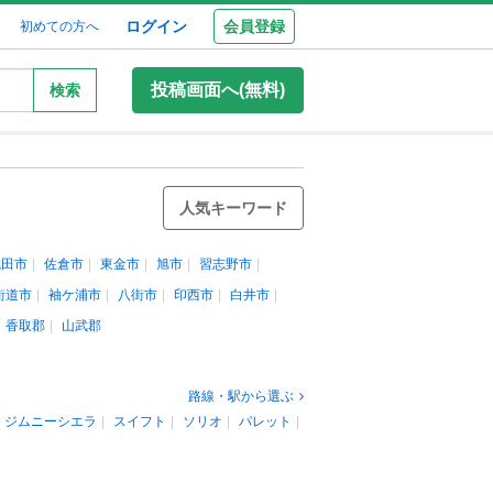
ログイン
会員登録
初めての方へ
投稿画面へ(無料)
検索
人気キーワード
成田市
佐倉市
東金市
旭市
習志野市
街道市
袖ケ浦市
八街市
印西市
白井市
香取郡
山武郡
路線・駅から選ぶ
ジムニーシエラ
スイフト
ソリオ
パレット