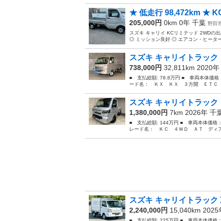
★ 低走行 98,472km ★ K
205,000円
0km 0年
千葉
野田
スズキ キャリイ KCリミテッド 2WDの出品
◎ ミッション良好 ◎ エアコン・ヒーター
スズキ キャリイトラック 
738,000円
32,811km 2020
■ 支払総額: 78.8万円 ■ 車両本体価
ード名： ＫＸ ＫＸ ３方開 ＥＴＣ 
スズキ キャリイトラック 
1,380,000円
7km 2026年
千
■ 支払総額: 144万円 ■ 車両本体価格
レード名： ＫＣ ４ＷＤ ＡＴ ディア
スズキ キャリイトラック 
2,240,000円
15,040km 202
■ 支払総額: 225万円 ■ 車両本体価格