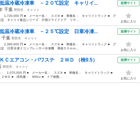
低温冷蔵冷凍車 －２０℃設定 キャリイ...
提携サイト
9年
千葉
野田市
キャリイ
： 1,720,000 円 ■ メーカー名： スズキ ■ 車種名： キャリイトラック ■ グ
定 キャリイ食品シリーズ 片側スライドドア リヤ...
お気に入り
低温冷蔵冷凍車 －２５℃設定 日章冷凍...
提携サイト
年
千葉
野田市
キャリイ
： 2,390,000 円 ■ メーカー名： スズキ ■ 車種名： キャリイトラック ■ グ
定 日章冷凍２コンプレッサー冷凍機 薄箱５０ｍｍ...
お気に入り
ＫＣエアコン・パワステ ２ＷＤ （検9.5）
提携サイト
葉
野田市
キャリイ
価格： 1,070,000 円 ■ メーカー名： スズキ ■ 車種名： キャリイトラック ■
Ｄ ■ 排気量： 660cc ■ ドア枚数...
お気に入り