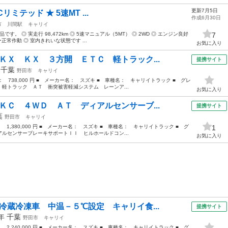
更新7月5日
Cリミテッド ★ 5速MT ...
作成6月30日
市
川間駅
キャリイ
です。 ◎ 実走行 98,472km ◎ 5速マニュアル（5MT） ◎ 2WD ◎ エンジン良好
7
正常作動 ◎ 室内きれいな状態です ...
お気に入り
ＫＸ ＫＸ ３方開 ＥＴＣ 軽トラック...
提携サイト
年
千葉
野田市
キャリイ
格： 738,000 円 ■ メーカー名： スズキ ■ 車種名： キャリイトラック ■ グレ
軽トラック ＡＴ 衝突被害軽減システム レーンア...
お気に入り
ＫＣ ４ＷＤ ＡＴ ディアルセンサーブ...
提携サイト
葉
野田市
キャリイ
： 1,380,000 円 ■ メーカー名： スズキ ■ 車種名： キャリイトラック ■ グ
1
ルセンサーブレーキサポートＩＩ ヒルホールドコン...
お気に入り
冷蔵冷凍車 中温－５℃設定 キャリイ食...
提携サイト
5年
千葉
野田市
キャリイ
： 2,240,000 円 ■ メーカー名： スズキ ■ 車種名： キャリイトラック ■ グ