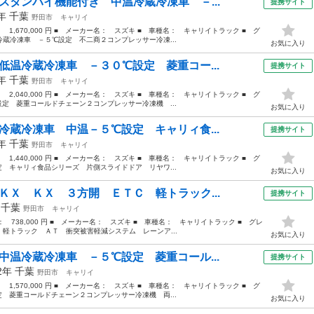
スタンバイ機能付き 中温冷蔵冷凍車 －...
提携サイト
9年
千葉
野田市
キャリイ
： 1,670,000 円 ■ メーカー名： スズキ ■ 車種名： キャリイトラック ■ グ
蔵冷凍車 －５℃設定 不二商２コンプレッサー冷凍...
お気に入り
低温冷蔵冷凍車 －３０℃設定 菱重コー...
提携サイト
3年
千葉
野田市
キャリイ
： 2,040,000 円 ■ メーカー名： スズキ ■ 車種名： キャリイトラック ■ グ
定 菱重コールドチェーン２コンプレッサー冷凍機 ...
お気に入り
冷蔵冷凍車 中温－５℃設定 キャリィ食...
提携サイト
9年
千葉
野田市
キャリイ
： 1,440,000 円 ■ メーカー名： スズキ ■ 車種名： キャリイトラック ■ グ
 キャリィ食品シリーズ 片側スライドドア リヤワ...
お気に入り
ＫＸ ＫＸ ３方開 ＥＴＣ 軽トラック...
提携サイト
年
千葉
野田市
キャリイ
格： 738,000 円 ■ メーカー名： スズキ ■ 車種名： キャリイトラック ■ グレ
軽トラック ＡＴ 衝突被害軽減システム レーンア...
お気に入り
中温冷蔵冷凍車 －５℃設定 菱重コール...
提携サイト
22年
千葉
野田市
キャリイ
： 1,570,000 円 ■ メーカー名： スズキ ■ 車種名： キャリイトラック ■ グ
 菱重コールドチェーン２コンプレッサー冷凍機 両...
お気に入り