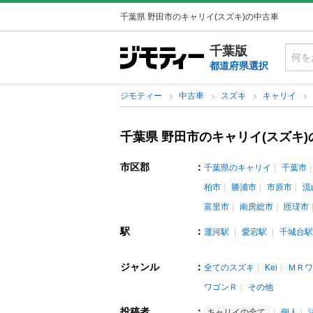
千葉県 野田市のキャリイ(スズキ)の中古車
千葉版
都道府県選択
ジモティー
中古車
スズキ
キャリイ
千葉県 野田市のキャリイ(スズキ
市区郡
：
千葉県のキャリイ
千葉市
柏市
勝浦市
市原市
流
富里市
南房総市
匝瑳市
駅
：
運河駅
愛宕駅
千城台駅
ジャンル
：
全てのスズキ
Kei
ＭＲワ
ワゴンＲ
その他
投稿者
：
キャリイの全て
個人