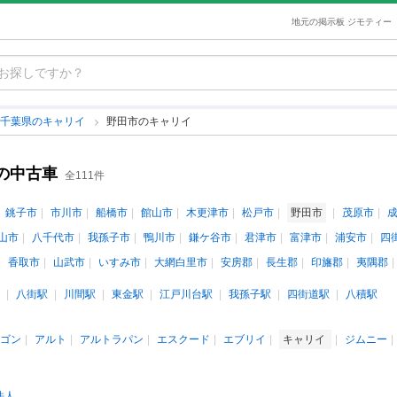
地元の掲示板 ジモティー
千葉県のキャリイ
野田市のキャリイ
)の中古車
全111件
銚子市
市川市
船橋市
館山市
木更津市
松戸市
野田市
茂原市
山市
八千代市
我孫子市
鴨川市
鎌ケ谷市
君津市
富津市
浦安市
四
香取市
山武市
いすみ市
大網白里市
安房郡
長生郡
印旛郡
夷隅郡
八街駅
川間駅
東金駅
江戸川台駅
我孫子駅
四街道駅
八積駅
ゴン
アルト
アルトラパン
エスクード
エブリイ
キャリイ
ジムニー
法人