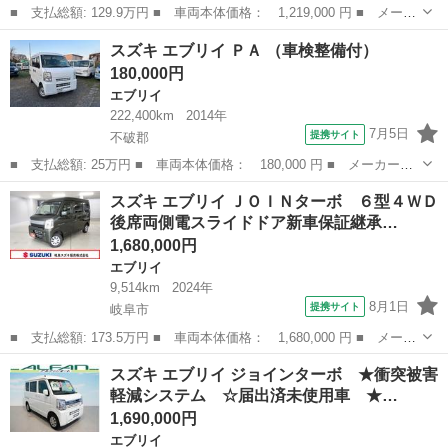
■ 支払総額: 129.9万円 ■ 車両本体価格： 1,219,000 円 ■ メーカ
ー名： スズキ ■ 車種名： エブリイ ■ グレード名： ＰＡリミ
岐阜
大垣市
エブリイ
スズキ エブリイ ＰＡ （車検整備付）
テッド ４ＷＤ 衝突被害軽減システム 禁煙車 コーナーセンサ
180,000円
ー オート...
エブリイ
222,400km
2014年
7月5日
提携サイト
不破郡
■ 支払総額: 25万円 ■ 車両本体価格： 180,000 円 ■ メーカー
名： スズキ ■ 車種名： エブリイ ■ グレード名： ＰＡ ■ 排
岐阜
不破郡
エブリイ
スズキ エブリイ ＪＯＩＮターボ ６型４ＷＤ
気量： 660cc ■ ドア枚数： 5D ■ ミッション： AT3速 ■ 店...
後席両側電スライドドア新車保証継承…
1,680,000円
エブリイ
9,514km
2024年
8月1日
提携サイト
岐阜市
■ 支払総額: 173.5万円 ■ 車両本体価格： 1,680,000 円 ■ メーカ
ー名： スズキ ■ 車種名： エブリイ ■ グレード名： ＪＯＩＮ
岐阜
岐阜市
エブリイ
スズキ エブリイ ジョインターボ ★衝突被害
ターボ ６型４ＷＤ後席両側電スライドドア新車保証継承 認定中古
軽減システム ☆届出済未使用車 ★…
車 セー...
1,690,000円
エブリイ