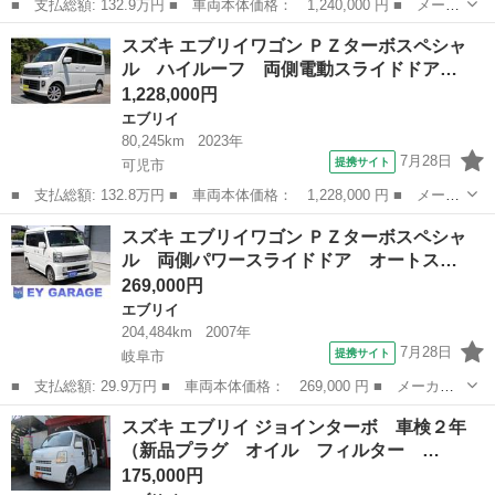
■ 支払総額: 132.9万円 ■ 車両本体価格： 1,240,000 円 ■ メーカ
ー名： スズキ ■ 車種名： エブリイ ■ グレード名： ＰＡリミ
岐阜
可児市
エブリイ
スズキ エブリイワゴン ＰＺターボスペシャ
テッド 届け出済み未使用車 両側スライドドア クリアランスソナ
ル ハイルーフ 両側電動スライドドア…
ー レー...
1,228,000円
エブリイ
80,245km
2023年
7月28日
提携サイト
可児市
■ 支払総額: 132.8万円 ■ 車両本体価格： 1,228,000 円 ■ メーカ
ー名： スズキ ■ 車種名： エブリイワゴン ■ グレード名： Ｐ
岐阜
可児市
エブリイ
スズキ エブリイワゴン ＰＺターボスペシャ
Ｚターボスペシャル ハイルーフ 両側電動スライドドア オートス
ル 両側パワースライドドア オートス…
テップ ...
269,000円
エブリイ
204,484km
2007年
7月28日
提携サイト
岐阜市
■ 支払総額: 29.9万円 ■ 車両本体価格： 269,000 円 ■ メーカー
名： スズキ ■ 車種名： エブリイワゴン ■ グレード名： ＰＺ
岐阜
岐阜市
エブリイ
スズキ エブリイ ジョインターボ 車検２年
ターボスペシャル 両側パワースライドドア オートステップ タイ
（新品プラグ オイル フィルター …
ミングチェー...
175,000円