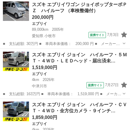
岐阜
中津川市
エブリイ
スズキ エブリイワゴン ジョイポップターボＰ
ターボスペシャル ハイルーフ・パートタイム４ＷＤ・ＣＶＴター
Ｚ ハイルーフ （車検整備付）
ボ・届出済未...
200,000円
エブリイ
89,000km
2005年
7月3日
提携サイト
愛知県 小牧市
■ 支払総額: 30万円 ■ 車両本体価格： 200,000 円 ■ メーカー
名： スズキ ■ 車種名： エブリイワゴン ■ グレード名： ジョ
愛知
小牧市
エブリイ
スズキ エブリイ ジョイン ハイルーフ・５Ｍ
イポップターボＰＺ ハイルーフ ■ 排気量： 660cc ■ ドア枚
Ｔ・４ＷＤ・ＬＥＤヘッド・届出済未…
数： 5D...
1,519,000円
エブリイ
4km
2026年
7月27日
提携サイト
中津川市
■ 支払総額: 163万円 ■ 車両本体価格： 1,519,000 円 ■ メーカー
名： スズキ ■ 車種名： エブリイ ■ グレード名： ジョイン
岐阜
中津川市
エブリイ
スズキ エブリイ ジョイン ハイルーフ・ＣＶ
ハイルーフ・５ＭＴ・４ＷＤ・ＬＥＤヘッド・届出済未使用車・キー
Ｔ・４ＷＤ・全方位カメラ・９インチ…
レス・衝突...
1,859,000円
エブリイ
4km
2026年