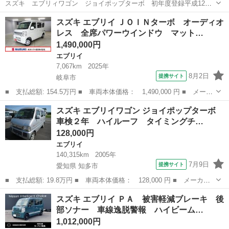
スズキ エブリィワゴン ジョイポップターボ 初年度登録平成12年
フル装備 車検令和9年7月10日 タイミングベルト交換済み キーレス 納
岐阜
瑞穂市
穂積駅
エブリイ
ジョイポップターボ
スズキ エブリイ ＪＯＩＮターボ オーディオ
車前にオイル交換してお渡しします。 スズキ エブリイワゴンは、コン
レス 全席パワーウインドウ マット…
パクト...
1,490,000円
エブリイ
7,067km
2025年
8月2日
提携サイト
岐阜市
■ 支払総額: 154.5万円 ■ 車両本体価格： 1,490,000 円 ■ メーカ
ー名： スズキ ■ 車種名： エブリイ ■ グレード名： ＪＯＩＮ
岐阜
岐阜市
エブリイ
スズキ エブリイワゴン ジョイポップターボ
ターボ オーディオレス 全席パワーウインドウ マット 認定中古
車検２年 ハイルーフ タイミングチ…
車 セー...
128,000円
エブリイ
140,315km
2005年
7月9日
提携サイト
愛知県 知多市
■ 支払総額: 19.8万円 ■ 車両本体価格： 128,000 円 ■ メーカー
名： スズキ ■ 車種名： エブリイワゴン ■ グレード名： ジョ
愛知
知多市
エブリイ
スズキ エブリイ ＰＡ 被害軽減ブレーキ 後
イポップターボ 車検２年 ハイルーフ タイミングチェーン キー
部ソナー 車線逸脱警報 ハイビーム…
レス ターボ...
1,012,000円