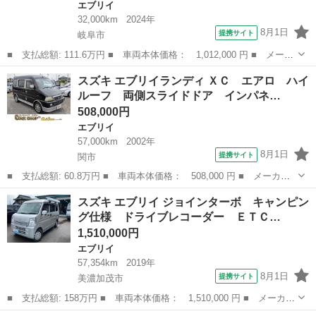
エブリイ
32,000km
2024年
8月1日
提携サイト
岐阜市
■ 支払総額: 111.6万円 ■ 車両本体価格： 1,012,000 円 ■ メーカ
ー名： スズキ ■ 車種名： エブリイ ■ グレード名： ＰＡ 被
岐阜
岐阜市
エブリイ
スズキ エブリイランディ ＸＣ エアロ ハイ
害軽減ブレーキ 後部ソナー 車線逸脱警報 ハイビームアシスト
ルーフ 両側スライドドア インパネ…
社外メモ...
508,000円
エブリイ
57,000km
2002年
8月1日
提携サイト
関市
■ 支払総額: 60.8万円 ■ 車両本体価格： 508,000 円 ■ メーカー
名： スズキ ■ 車種名： エブリイランディ ■ グレード名： Ｘ
岐阜
関市
エブリイ
スズキ エブリイ ジョインターボ キャンピン
Ｃ エアロ ハイルーフ 両側スライドドア インパネオートマ ７
グ仕様 ドライブレコーダー ＥＴＣ…
人乗り フォ...
1,510,000円
エブリイ
57,354km
2019年
8月1日
提携サイト
美濃加茂市
■ 支払総額: 158万円 ■ 車両本体価格： 1,510,000 円 ■ メーカー
名： スズキ ■ 車種名： エブリイ ■ グレード名： ジョインタ