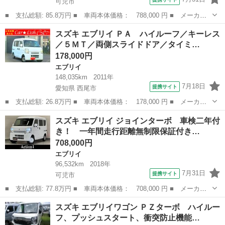
可児市
■ 支払総額: 85.8万円 ■ 車両本体価格： 788,000 円 ■ メーカー
名： スズキ ■ 車種名： エブリイワゴン ■ グレード名： ＰＺ
岐阜
可児市
エブリイ
スズキ エブリイ ＰＡ ハイルーフ／キーレス
ターボスペシャル カロッツェリアナビ 両側パワースライドドア
／５ＭＴ／両側スライドドア／タイミ…
オートサイド...
178,000円
エブリイ
148,035km
2011年
7月18日
提携サイト
愛知県 西尾市
■ 支払総額: 26.8万円 ■ 車両本体価格： 178,000 円 ■ メーカー
名： スズキ ■ 車種名： エブリイ ■ グレード名： ＰＡ ハイ
愛知
西尾市
エブリイ
スズキ エブリイ ジョインターボ 車検二年付
ルーフ／キーレス／５ＭＴ／両側スライドドア／タイミングチェーン
き！ 一年間走行距離無制限保証付き…
／オーディオ...
708,000円
エブリイ
96,532km
2018年
7月31日
提携サイト
可児市
■ 支払総額: 77.8万円 ■ 車両本体価格： 708,000 円 ■ メーカー
名： スズキ ■ 車種名： エブリイ ■ グレード名： ジョインタ
岐阜
可児市
エブリイ
スズキ エブリイワゴン ＰＺターボ ハイルー
ーボ 車検二年付き！ 一年間走行距離無制限保証付き！ ハイルー
フ、プッシュスタート、衝突防止機能…
フ ターボ ...