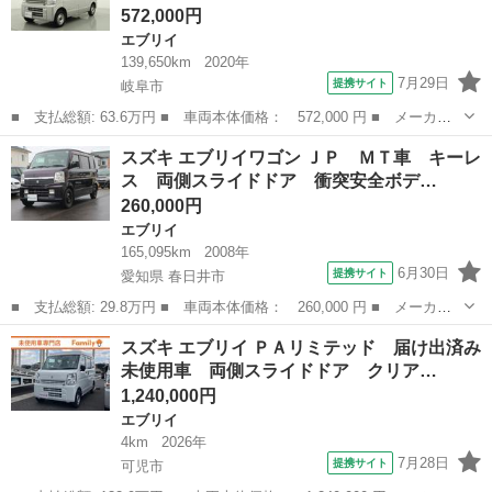
572,000円
エブリイ
139,650km
2020年
7月29日
提携サイト
岐阜市
■ 支払総額: 63.6万円 ■ 車両本体価格： 572,000 円 ■ メーカー
名： スズキ ■ 車種名： エブリイ ■ グレード名： ＰＣリミテ
岐阜
岐阜市
エブリイ
スズキ エブリイワゴン ＪＰ ＭＴ車 キーレ
ッド ミュージックプレイヤー接続可 衝突被害軽減システム 記録
ス 両側スライドドア 衝突安全ボデ…
簿 キーレス...
260,000円
エブリイ
165,095km
2008年
6月30日
提携サイト
愛知県 春日井市
■ 支払総額: 29.8万円 ■ 車両本体価格： 260,000 円 ■ メーカー
名： スズキ ■ 車種名： エブリイワゴン ■ グレード名： Ｊ
愛知
春日井市
エブリイ
スズキ エブリイ ＰＡリミテッド 届け出済み
Ｐ ＭＴ車 キーレス 両側スライドドア 衝突安全ボディ 盗難防
未使用車 両側スライドドア クリア…
止装置 フルフ...
1,240,000円
エブリイ
4km
2026年
7月28日
提携サイト
可児市