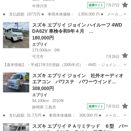
7月27日
提携サイト
中津川市
■ 支払総額: 197万円 ■ 車両本体価格： 1,859,000 円 ■ メーカー
名： スズキ ■ 車種名： エブリイ ■ グレード名： ジョイン
岐阜
中津川市
エブリイ
スズキ エブリイ ジョイン ハイルーフ 4WD
ハイルーフ・ＣＶＴ・４ＷＤ・全方位カメラ・９インチナビ・届出済
DA62V 車検令和9年４月 …
未使用車・...
180,000円
エブリイ
173,000km
0年
可児市
7月26日
【基本情報】 ・平成17年3月登録（2005年式） ・4WD ・ジョイン ・
ハイルーフ ・3AT ・走行距離：約173,000km ・LEDヘッドライト交換
岐阜
可児市
エブリイ
スズキ エブリイ ジョイン 社外オーディオ
済み ・ヨコハマ ジオランダーMTタイヤ装着 年式相応の小キズや経...
エアコン パワステ パワーウインド…
308,000円
エブリイ
94,100km
2010年
7月31日
提携サイト
静岡県 三島市
■ 支払総額: 31.7万円 ■ 車両本体価格： 308,000 円 ■ メーカー
名： スズキ ■ 車種名： エブリイ ■ グレード名： ジョイン
静岡
三島市
エブリイ
スズキ エブリイ ＰＡリミテッド ６型 パー
社外オーディオ エアコン パワステ パワーウインド ■ 排気