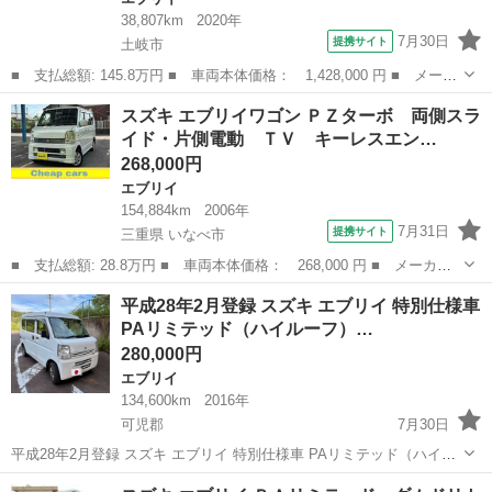
38,807km
2020年
7月30日
提携サイト
土岐市
■ 支払総額: 145.8万円 ■ 車両本体価格： 1,428,000 円 ■ メーカ
ー名： スズキ ■ 車種名： エブリイ ■ グレード名： ジョイン
岐阜
土岐市
エブリイ
スズキ エブリイワゴン ＰＺターボ 両側スラ
ターボ ６ヶ月走行距離無制限保証付 ４ＷＤ 衝突軽減ブレーキ
イド・片側電動 ＴＶ キーレスエン…
禁煙車 ...
268,000円
エブリイ
154,884km
2006年
7月31日
提携サイト
三重県 いなべ市
■ 支払総額: 28.8万円 ■ 車両本体価格： 268,000 円 ■ メーカー
名： スズキ ■ 車種名： エブリイワゴン ■ グレード名： ＰＺ
三重
いなべ市
エブリイ
平成28年2月登録 スズキ エブリイ 特別仕様車
ターボ 両側スライド・片側電動 ＴＶ キーレスエントリー Ａ
PAリミテッド（ハイルーフ）…
Ｔ 盗難防止シ...
280,000円
エブリイ
134,600km
2016年
可児郡
7月30日
平成28年2月登録 スズキ エブリイ 特別仕様車 PAリミテッド（ハイル
ーフ） HBD-DA17V 走行距離134,500km 車検令和10年3月まで パワー
岐阜
可児郡
エブリイ