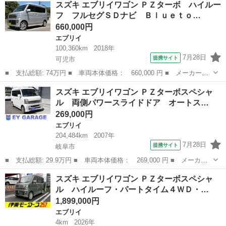
スズキ エブリイワゴン ＰＺターボ ハイルー
ターボスペシャル ハイルーフ／４ＷＤ／新型／デュアルセンサーブ
フ フルセグＳＤナビ Ｂｌｕｅｔｏ…
レーキサポ...
660,000円
エブリイ
100,360km
2018年
7月28日
提携サイト
可児市
■ 支払総額: 74万円 ■ 車両本体価格： 660,000 円 ■ メーカー
名： スズキ ■ 車種名： エブリイワゴン ■ グレード名： ＰＺ
岐阜
可児市
エブリイ
スズキ エブリイワゴン ＰＺターボスペシャ
ターボ ハイルーフ フルセグＳＤナビ Ｂｌｕｅｔｏｏｔｈ バッ
ル 両側パワースライドドア オートス…
クカメラ ＥＴＣ...
269,000円
エブリイ
204,484km
2007年
7月28日
提携サイト
岐阜市
■ 支払総額: 29.9万円 ■ 車両本体価格： 269,000 円 ■ メーカー
名： スズキ ■ 車種名： エブリイワゴン ■ グレード名： ＰＺ
岐阜
岐阜市
エブリイ
スズキ エブリイワゴン ＰＺターボスペシャ
ターボスペシャル 両側パワースライドドア オートステップ タイ
ル ハイルーフ・パートタイム４ＷＤ・…
ミングチェー...
1,899,000円
エブリイ
4km
2026年