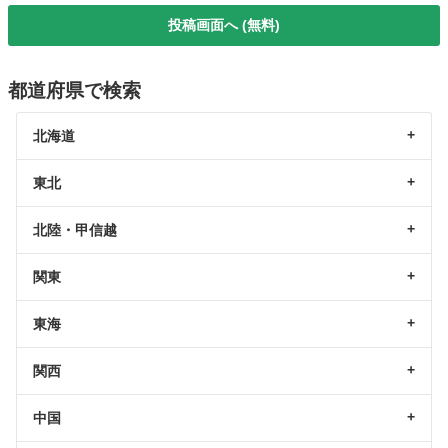
投稿画面へ (無料)
都道府県で検索
北海道
東北
北陸・甲信越
関東
東海
関西
中国