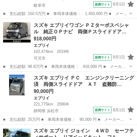
8月1日
提携サイト
岐阜市
■ 支払総額: 150.5万円 ■ 車両本体価格： 1,450,000 円 ■ メーカ
ー名： スズキ ■ 車種名： エブリイ ■ グレード名： ＪＯＩ
岐阜
岐阜市
エブリイ
スズキ エブリイワゴン ＰＺターボスペシャ
Ｎ ６型 ４ＷＤ ＣＶＴ 新車保証継承 認定中古車 セーフティ
ル 純正ＯＰナビ 両側Ｐスライドドア…
サポートリ...
918,000円
エブリイ
102,474km
2019年
8月1日
提携サイト
可児市
■ 支払総額: 98.8万円 ■ 車両本体価格： 918,000 円 ■ メーカー
名： スズキ ■ 車種名： エブリイワゴン ■ グレード名： ＰＺ
岐阜
可児市
エブリイ
スズキ エブリイ ＰＣ エンジンクリーニング
ターボスペシャル 純正ＯＰナビ 両側Ｐスライドドア ＥＴＣ２．
済 両側スライドドア ＡＴ 盗難防…
０ オートサ...
90,000円
エブリイ
221,775km
2006年
8月1日
提携サイト
静岡県 浜松市
■ 支払総額: 25万円 ■ 車両本体価格： 90,000 円 ■ メーカー
名： スズキ ■ 車種名： エブリイ ■ グレード名： ＰＣ エン
静岡
浜松市
エブリイ
スズキ エブリイ ジョイン ４ＷＤ セーフテ
ジンクリーニング済 両側スライドドア ＡＴ 盗難防止システム