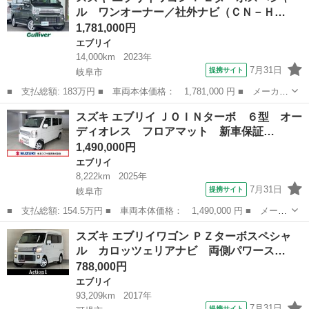
ル ワンオーナー／社外ナビ（ＣＮ－Ｈ…
ラー ターボ...
1,781,000円
エブリイ
14,000km
2023年
7月31日
提携サイト
岐阜市
■ 支払総額: 183万円 ■ 車両本体価格： 1,781,000 円 ■ メーカー
名： スズキ ■ 車種名： エブリイワゴン ■ グレード名： ＰＺ
岐阜
岐阜市
エブリイ
スズキ エブリイ ＪＯＩＮターボ ６型 オー
ターボスペシャル ワンオーナー／社外ナビ（ＣＮ－ＨＥ０２ＷＤ）
ディオレス フロアマット 新車保証…
／両側パワ...
1,490,000円
エブリイ
8,222km
2025年
7月31日
提携サイト
岐阜市
■ 支払総額: 154.5万円 ■ 車両本体価格： 1,490,000 円 ■ メーカ
ー名： スズキ ■ 車種名： エブリイ ■ グレード名： ＪＯＩＮ
岐阜
岐阜市
エブリイ
スズキ エブリイワゴン ＰＺターボスペシャ
ターボ ６型 オーディオレス フロアマット 新車保証 認定中古
ル カロッツェリアナビ 両側パワース…
車 セー...
788,000円
エブリイ
93,209km
2017年
7月31日
提携サイト