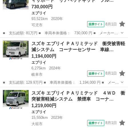
ィサポート リアベッドキット フル…
衝突安全ボディ エ...
730,000円
エブリイ
93,521km
2020年
8月1日
提携サイト
可児市
■ 支払総額: 81万円 ■ 車両本体価格： 730,000 円 ■ メーカー
名： スズキ ■ 車種名： エブリイ ■ グレード名： ジョイン
岐阜
可児市
エブリイ
スズキ エブリイ ＰＡリミテッド 衝突被害軽
４ＷＤ セーフティサポート リアベッドキット フルセグＳＤナ
減システム コーナーセンサー 車線…
ビ ＵＳＢ ＥＴＣ...
1,194,000円
エブリイ
6,275km
2024年
8月1日
提携サイト
岐阜市
■ 支払総額: 129.9万円 ■ 車両本体価格： 1,194,000 円 ■ メーカ
ー名： スズキ ■ 車種名： エブリイ ■ グレード名： ＰＡリミ
岐阜
岐阜市
エブリイ
スズキ エブリイ ＰＡリミテッド ４ＷＤ 衝
テッド 衝突被害軽減システム コーナーセンサー 車線逸脱警報
突被害軽減システム 禁煙車 コーナ…
オートラ...
1,219,000円
エブリイ
15,550km
2023年
8月1日
提携サイト
大垣市