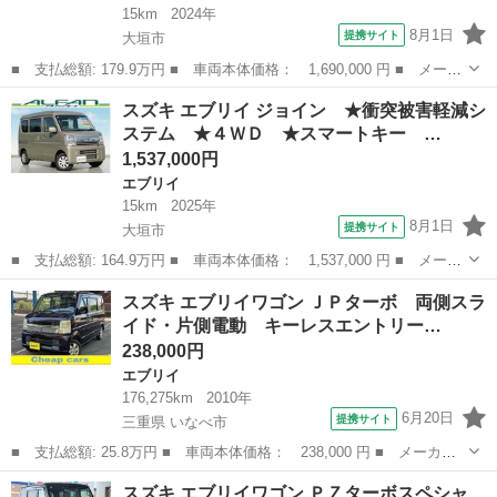
15km
2024年
8月1日
提携サイト
大垣市
■ 支払総額: 179.9万円 ■ 車両本体価格： 1,690,000 円 ■ メーカ
ー名： スズキ ■ 車種名： エブリイ ■ グレード名： ジョイン
岐阜
大垣市
エブリイ
スズキ エブリイ ジョイン ★衝突被害軽減シ
ターボ ★衝突被害軽減システム ☆届出済未使用車 ★ターボ ★
ステム ★４ＷＤ ★スマートキー …
スマート...
1,537,000円
エブリイ
15km
2025年
8月1日
提携サイト
大垣市
■ 支払総額: 164.9万円 ■ 車両本体価格： 1,537,000 円 ■ メーカ
ー名： スズキ ■ 車種名： エブリイ ■ グレード名： ジョイ
岐阜
大垣市
エブリイ
スズキ エブリイワゴン ＪＰターボ 両側スラ
ン ★衝突被害軽減システム ★４ＷＤ ★スマートキー ★ＬＥＤ
イド・片側電動 キーレスエントリー…
ヘッドライ...
238,000円
エブリイ
176,275km
2010年
6月20日
提携サイト
三重県 いなべ市
■ 支払総額: 25.8万円 ■ 車両本体価格： 238,000 円 ■ メーカー
名： スズキ ■ 車種名： エブリイワゴン ■ グレード名： ＪＰ
三重
いなべ市
エブリイ
スズキ エブリイワゴン ＰＺターボスペシャ
ターボ 両側スライド・片側電動 キーレスエントリー 電動格納ミ