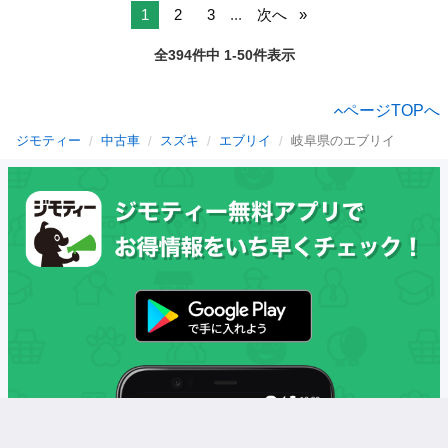
1
2
3
...
次へ
全394件中 1-50件表示
ページTOPへ
ジモティー
中古車
スズキ
エブリイ
岐阜県のエブリイ