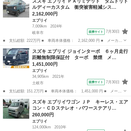
スズキ エブリイ ＰＡリミテッド ダムドリト
ステアリング 左リアドアにへこみ・キズがあります。ご注意く...
ルディーカスタム 衝突被害軽減シス…
2,162,000円
エブリイ
7,009km
2024年
7月30日
提携サイト
岐阜市
■ 支払総額: 222万円 ■ 車両本体価格： 2,162,000 円 ■ メーカー
名： スズキ ■ 車種名： エブリイ ■ グレード名： ＰＡリミテ
岐阜
岐阜市
エブリイ
スズキ エブリイ ジョインターボ ６ヶ月走行
ッド ダムドリトルディーカスタム 衝突被害軽減システム クリア
距離無制限保証付 ターボ 禁煙 メ…
ランスソナ...
1,451,000円
エブリイ
34,905km
2021年
7月30日
提携サイト
土岐市
■ 支払総額: 151.2万円 ■ 車両本体価格： 1,451,000 円 ■ メーカ
ー名： スズキ ■ 車種名： エブリイ ■ グレード名： ジョイン
岐阜
土岐市
エブリイ
スズキ エブリイワゴン ＪＰ キーレス・エア
ターボ ６ヶ月走行距離無制限保証付 ターボ 禁煙 メモリーナ
コン・ＣＤステレオ・パワーステアリ…
ビ フルセ...
260,000円
エブリイ
124,000km
2010年