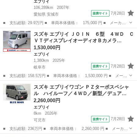
エブリイ
106,289km
2007年
7月28日
提携サイト
愛知県 安城市
■ 支払総額: 29.9万円 ■ 車両本体価格： 175,000 円 ■ メーカー
名： スズキ ■ 車種名： エブリイ ■ グレード名： ジョインタ
愛知
安城市
エブリイ
スズキ エブリイ ＪＯＩＮ ６型 ４ＷＤ Ｃ
ーボ 車検２年 （新品プラグ オイル フィルター ワイパーゴ
ＶＴディスプレイオーディオＢカメラ…
ム 交換） ５...
1,530,000円
エブリイ
1,380km
2025年
7月28日
提携サイト
岐阜市
■ 支払総額: 158.5万円 ■ 車両本体価格： 1,530,000 円 ■ メーカ
ー名： スズキ ■ 車種名： エブリイ ■ グレード名： ＪＯＩ
岐阜
岐阜市
エブリイ
スズキ エブリイワゴン ＰＺターボスペシャ
Ｎ ６型 ４ＷＤ ＣＶＴディスプレイオーディオＢカメラ 認定中
ル ハイルーフ／４ＷＤ／新型／デュア…
古車 セー...
2,260,000円
エブリイ
8km
2026年
7月28日
提携サイト
可児市
■ 支払総額: 236万円 ■ 車両本体価格： 2,260,000 円 ■ メーカー
名： スズキ ■ 車種名： エブリイワゴン ■ グレード名： ＰＺ
岐阜
可児市
エブリイ