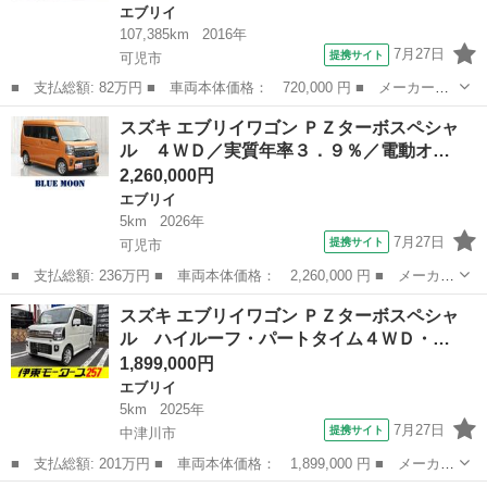
エブリイ
107,385km
2016年
7月27日
提携サイト
可児市
■ 支払総額: 82万円 ■ 車両本体価格： 720,000 円 ■ メーカー
名： スズキ ■ 車種名： エブリイワゴン ■ グレード名： ＰＺ
岐阜
可児市
エブリイ
スズキ エブリイワゴン ＰＺターボスペシャ
ターボ ハイルーフ 電動スライドドア 純正フルセグナビ Ｂｌｕ
ル ４ＷＤ／実質年率３．９％／電動オ…
ｅｔｏｏｔｈ Ｅ...
2,260,000円
エブリイ
5km
2026年
7月27日
提携サイト
可児市
■ 支払総額: 236万円 ■ 車両本体価格： 2,260,000 円 ■ メーカー
名： スズキ ■ 車種名： エブリイワゴン ■ グレード名： ＰＺ
岐阜
可児市
エブリイ
スズキ エブリイワゴン ＰＺターボスペシャ
ターボスペシャル ４ＷＤ／実質年率３．９％／電動オートステップ
ル ハイルーフ・パートタイム４ＷＤ・…
／両側パワ...
1,899,000円
エブリイ
5km
2025年
7月27日
提携サイト
中津川市
■ 支払総額: 201万円 ■ 車両本体価格： 1,899,000 円 ■ メーカー
名： スズキ ■ 車種名： エブリイワゴン ■ グレード名： ＰＺ