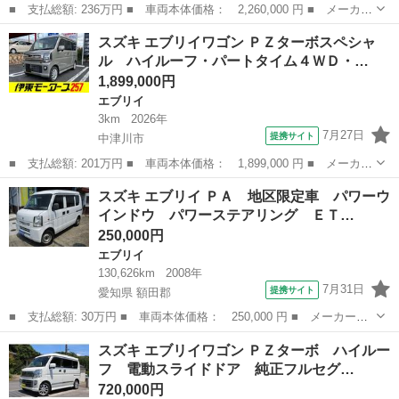
■ 支払総額: 236万円 ■ 車両本体価格： 2,260,000 円 ■ メーカー
名： スズキ ■ 車種名： エブリイワゴン ■ グレード名： ＰＺ
岐阜
可児市
エブリイ
スズキ エブリイワゴン ＰＺターボスペシャ
ターボスペシャル ハイルーフ／４ＷＤ／新型／デュアルセンサーブ
ル ハイルーフ・パートタイム４ＷＤ・…
レーキサポ...
1,899,000円
エブリイ
3km
2026年
7月27日
提携サイト
中津川市
■ 支払総額: 201万円 ■ 車両本体価格： 1,899,000 円 ■ メーカー
名： スズキ ■ 車種名： エブリイワゴン ■ グレード名： ＰＺ
岐阜
中津川市
エブリイ
スズキ エブリイ ＰＡ 地区限定車 パワーウ
ターボスペシャル ハイルーフ・パートタイム４ＷＤ・ＣＶＴター
インドウ パワーステアリング ＥＴ…
ボ・届出済未...
250,000円
エブリイ
130,626km
2008年
7月31日
提携サイト
愛知県 額田郡
■ 支払総額: 30万円 ■ 車両本体価格： 250,000 円 ■ メーカー
名： スズキ ■ 車種名： エブリイ ■ グレード名： ＰＡ 地区
愛知
額田郡
エブリイ
スズキ エブリイワゴン ＰＺターボ ハイルー
限定車 パワーウインドウ パワーステアリング ＥＴＣ 衝突安全
フ 電動スライドドア 純正フルセグ…
ボディ ハイルー...
720,000円