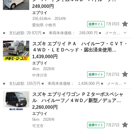
249,000円
エブリイ
156,614km
2014年
7月15日
提携サイト
愛知県 小牧市
■ 支払総額: 29.9万円 ■ 車両本体価格： 249,000 円 ■ メーカー
名： スズキ ■ 車種名： エブリイ ■ グレード名： ジョイン
愛知
小牧市
エブリイ
スズキ エブリイ ＰＡ ハイルーフ・ＣＶＴ・
タイミングチェーン パートタイム４ＷＤ ハイルーフ インパネ３
４ＷＤ・ＬＥＤヘッド・届出済未使用…
ＡＴ エアバ...
1,439,000円
エブリイ
4km
2026年
7月27日
提携サイト
中津川市
■ 支払総額: 155万円 ■ 車両本体価格： 1,439,000 円 ■ メーカー
名： スズキ ■ 車種名： エブリイ ■ グレード名： ＰＡ ハイ
岐阜
中津川市
エブリイ
スズキ エブリイワゴン ＰＺターボスペシャ
ルーフ・ＣＶＴ・４ＷＤ・ＬＥＤヘッド・届出済未使用車・キーレ
ル ハイルーフ／４ＷＤ／新型／デュア…
ス・衝突被害...
2,260,000円
エブリイ
5km
2026年
7月27日
提携サイト
可児市