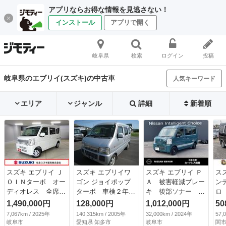
アプリならお得な情報を見逃さない！
インストール
アプリで開く
岐阜県
検索
ログイン
投稿
岐阜県のエブリイ(スズキ)の中古車
人気キーワード
エリア
ジャンル
詳細
新着順
スズキ エブリイ Ｊ
スズキ エブリイワ
スズキ エブリイ Ｐ
ス
ＯＩＮターボ オー
ゴン ジョイポップ
Ａ 被害軽減ブレー
ン
ディオレス 全席パ
ターボ 車検２年
キ 後部ソナー 車
ロ
ワーウインドウ マ
ハイルーフ タイミ
線逸脱警報 ハイビ
側
1,490,000円
128,000円
1,012,000円
50
ット 認定中古車
ングチェーン キー
ームアシスト 社外
ン
7,067km / 2025年
140,315km / 2005年
32,000km / 2024年
57,
セーフティーサポー
レス ターボ ハイ
メモリーナビ ＥＴ
人
岐阜市
愛知県 知多市
岐阜市
関