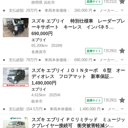
7月21日
提携サイト
静岡県 浜松市
■ 支払総額: 29万円 ■ 車両本体価格： 260,000 円 ■ メーカー
名： スズキ ■ 車種名： エブリイワゴン ■ グレード名： Ｊ
静岡
浜松市
エブリイ
スズキ エブリイ 特別仕様車 レーダーブレ
Ｐ キーレス・エアコン・ＣＤステレオ・パワーステアリング・パワ
ーキサポート キーレス インパネ５…
ーウインドウ・電動...
690,000円
エブリイ
65,200km
2018年
7月29日
提携サイト
各務原市
■ 支払総額: 79万円 ■ 車両本体価格： 690,000 円 ■ メーカー
名： スズキ ■ 車種名： エブリイ ■ グレード名： 特別仕様
岐阜
各務原市
エブリイ
スズキ エブリイ ＪＯＩＮターボ ６型 オー
車 レーダーブレーキサポート キーレス インパネ５ＡＧＳ タイ
ディオレス フロアマット 新車保証…
ヤ４本新品 ＰＷ...
1,490,000円
エブリイ
4,615km
2025年
7月29日
提携サイト
岐阜市
■ 支払総額: 154.5万円 ■ 車両本体価格： 1,490,000 円 ■ メーカ
ー名： スズキ ■ 車種名： エブリイ ■ グレード名： ＪＯＩＮ
岐阜
岐阜市
エブリイ
スズキ エブリイ ＰＣリミテッド ミュージッ
ターボ ６型 オーディオレス フロアマット 新車保証 認定中古
クプレイヤー接続可 衝突被害軽減シ…
車 セー...