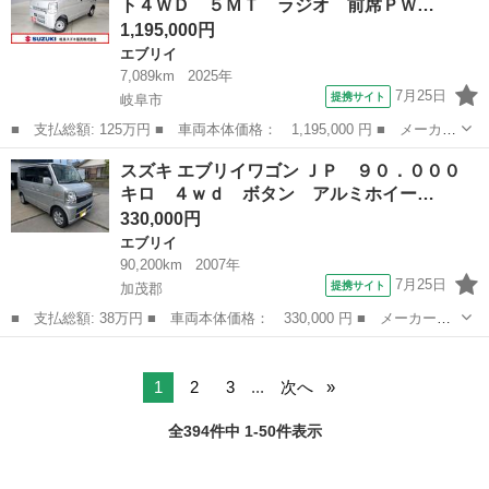
ト４ＷＤ ５ＭＴ ラジオ 前席ＰＷ…
量： 660c...
1,195,000円
エブリイ
7,089km
2025年
7月25日
提携サイト
岐阜市
■ 支払総額: 125万円 ■ 車両本体価格： 1,195,000 円 ■ メーカー
名： スズキ ■ 車種名： エブリイ ■ グレード名： ＰＡリミテ
岐阜
岐阜市
エブリイ
スズキ エブリイワゴン ＪＰ ９０．０００
ッド ６型 パート４ＷＤ ５ＭＴ ラジオ 前席ＰＷ 認定中古
キロ ４ｗｄ ボタン アルミホイー…
車 セーフテ...
330,000円
エブリイ
90,200km
2007年
7月25日
提携サイト
加茂郡
■ 支払総額: 38万円 ■ 車両本体価格： 330,000 円 ■ メーカー
名： スズキ ■ 車種名： エブリイワゴン ■ グレード名： Ｊ
岐阜
加茂郡
エブリイ
Ｐ ９０．０００ キロ ４ｗｄ ボタン アルミホイール エンジ
ン チェーン ■ ...
1
2
3
...
次へ
全394件中 1-50件表示