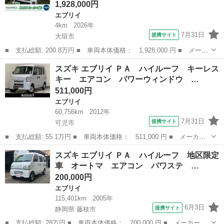
1,928,000円
エブリイ
4km
2026年
7月31日
提携サイト
大垣市
■ 支払総額: 200.8万円 ■ 車両本体価格： 1,928,000 円 ■ メーカ
ー名： スズキ ■ 車種名： エブリイワゴン ■ グレード名： Ｐ
岐阜
大垣市
エブリイ
スズキ エブリイ ＰＡ ハイルーフ キーレス
Ｚターボ ハイルーフ、プッシュスタート、衝突防止機能、ＤＳＢＳ
キー エアコン パワーウィンドウ …
２、横滑...
511,000円
エブリイ
60,756km
2012年
7月31日
提携サイト
可児市
■ 支払総額: 55.1万円 ■ 車両本体価格： 511,000 円 ■ メーカー
名： スズキ ■ 車種名： エブリイ ■ グレード名： ＰＡ ハイ
岐阜
可児市
エブリイ
スズキ エブリイ ＰＡ ハイルーフ 地区限定
ルーフ キーレスキー エアコン パワーウィンドウ 走行距離６万
車 オートマ エアコン パワステ …
キロ台！ 走...
200,000円
エブリイ
115,401km
2005年
6月3日
提携サイト
静岡県 藤枝市
■ 支払総額: 28万円 ■ 車両本体価格： 200,000 円 ■ メーカー