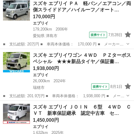
岐阜
美濃加茂市
エブリイ
スズキ エブリイ ＰＡ 軽バン／エアコン／両
ーボ キャンピング仕様 ドライブレコーダー ＥＴＣ ナビ Ｔ
側スライドドア／ハイルーフ／オート…
Ｖ クリアラ...
170,000円
エブリイ
179,200km
2006年
7月28日
提携サイト
愛知県 津島市
■ 支払総額: 20万円 ■ 車両本体価格： 170,000 円 ■ メーカー
名： スズキ ■ 車種名： エブリイ ■ グレード名： ＰＡ 軽バ
愛知
津島市
エブリイ
スズキ エブリイワゴン ４ＷＤ ＰＺターボス
ン／エアコン／両側スライドドア／ハイルーフ／オートマ車／ ■ 排
ペシャル ★★★新品タイヤ／保証書…
気量： 660...
1,938,000円
エブリイ
26,000km
2024年
8月1日
提携サイト
瑞穂市
■ 支払総額: 201.9万円 ■ 車両本体価格： 1,938,000 円 ■ メーカ
ー名： スズキ ■ 車種名： エブリイワゴン ■ グレード名： ４
岐阜
瑞穂市
エブリイ
スズキ エブリイ ＪＯＩＮ ６型 ４ＷＤ Ｃ
ＷＤ ＰＺターボスペシャル ★★★新品タイヤ／保証書／衝突安全
ＶＴ 新車保証継承 認定中古車 セ…
装置／両...
1,450,000円
エブリイ
1,632km
2025年