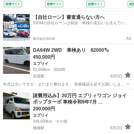
ト リヤパーキング
ルーフ 純正アル
Ｃ アイドリングス
ＴＣ
提携サイト
提携サイト
提携サイト
提
センサー オーディ
ミ ナビ プライバ
トップ リモコンキ
オレス仕様 全席パ
シーガラス （車検
ー ハイルーフ Ｕ
【自社ローン】審査通らない方へ
ワーウインドウ オ
整備付）
ＳＢ電源ポート プ
IDOMの自社ローンは税金・車検の支払いも含んでいる
ーバーヘッドシェル
ライバシーガラス
ので毎月の支払額は一定
フ 運転席シートヒ
（車検整備付）
ーター リヤヒータ
Ad
株式会社IDOM
ーダクト ＬＥＤル
ームランプ フロア
DA64W 2WD 車検あり 82000㌔
マット （検9.2）
450,000円
エブリイ
81,600km
2010年
糸貫駅
8月5日
年式は古いですが、まだまだ乗れます。 現車確認を必ずお願いしま
す。 カーナビのディスクが入りません。 ETC付いてます。スターター
岐阜
岐阜市
糸貫駅
エブリイ
諸費用込み】20万円 エブリィワゴン ジョイ
も付いてます。 諸費用は、名義変更までの預かり金で、確認次第、お
ポップターボ 車検令和9年7月 …
返しします。名義変更は、購入者...
200,000円
エブリイ
149,600km
その他
穂積駅
8月2日