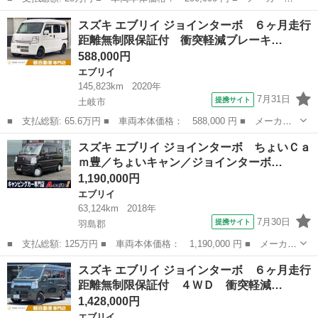
名： スズキ ■ 車種名： エブリイ ■ グレード名： ＰＡ ハイ
静岡
藤枝市
エブリイ
スズキ エブリイ ジョインターボ ６ヶ月走行
ルーフ 地区限定車 オートマ エアコン パワステ 両側スライド
距離無制限保証付 衝突軽減ブレーキ…
ドア 車検整備付...
588,000円
エブリイ
145,823km
2020年
7月31日
提携サイト
土岐市
■ 支払総額: 65.6万円 ■ 車両本体価格： 588,000 円 ■ メーカー
名： スズキ ■ 車種名： エブリイ ■ グレード名： ジョインタ
岐阜
土岐市
エブリイ
スズキ エブリイ ジョインターボ ちょいＣａ
ーボ ６ヶ月走行距離無制限保証付 衝突軽減ブレーキ ハイルー
ｍ豊／ちょいキャン／ジョインターボ…
フ メモリーナ...
1,190,000円
エブリイ
63,124km
2018年
7月30日
提携サイト
羽島郡
■ 支払総額: 125万円 ■ 車両本体価格： 1,190,000 円 ■ メーカー
名： スズキ ■ 車種名： エブリイ ■ グレード名： ジョインタ
岐阜
羽島郡
エブリイ
スズキ エブリイ ジョインターボ ６ヶ月走行
ーボ ちょいＣａｍ豊／ちょいキャン／ジョインターボ／軽キャンピ
距離無制限保証付 ４ＷＤ 衝突軽減…
ング／サブ...
1,428,000円
エブリイ