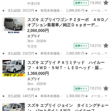
7月28日
提携サイト
中津川市
■ 支払総額: 201万円 ■ 車両本体価格： 1,899,000 円 ■ メーカー
名： スズキ ■ 車種名： エブリイワゴン ■ グレード名： ＰＺ
岐阜
中津川市
エブリイ
スズキ エブリイワゴン ＰＺターボ ４ＷＤ／
ターボスペシャル ハイルーフ・パートタイム４ＷＤ・ＣＶＴター
オプション装着車／純正Ｄｓｐオーデ…
ボ・届出済未...
2,060,000円
エブリイ
3km
2026年
7月27日
提携サイト
可児市
■ 支払総額: 216万円 ■ 車両本体価格： 2,060,000 円 ■ メーカー
名： スズキ ■ 車種名： エブリイワゴン ■ グレード名： ＰＺ
岐阜
可児市
エブリイ
スズキ エブリイ ＰＡリミテッド ハイルー
ターボ ４ＷＤ／オプション装着車／純正Ｄｓｐオーディオ／Ｂｌｕ
フ・４ＷＤ・５ＭＴ・ＬＥＤヘッド・届…
ｅｔｏｏｔ...
1,369,000円
エブリイ
3km
2025年
7月27日
提携サイト
中津川市
■ 支払総額: 148万円 ■ 車両本体価格： 1,369,000 円 ■ メーカー
名： スズキ ■ 車種名： エブリイ ■ グレード名： ＰＡリミテ
岐阜
中津川市
エブリイ
スズキ エブリイ ジョイン タイミングチェー
ッド ハイルーフ・４ＷＤ・５ＭＴ・ＬＥＤヘッド・届出済未使用
ン パートタイム４ＷＤ ハイルーフ…
車・現行型・...