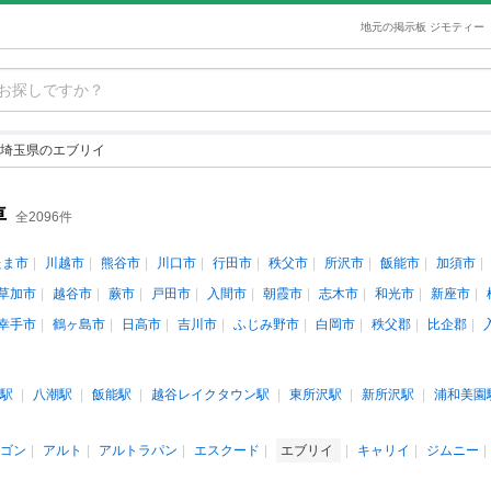
地元の掲示板 ジモティー
埼玉県のエブリイ
車
全2096件
たま市
川越市
熊谷市
川口市
行田市
秩父市
所沢市
飯能市
加須市
草加市
越谷市
蕨市
戸田市
入間市
朝霞市
志木市
和光市
新座市
幸手市
鶴ヶ島市
日高市
吉川市
ふじみ野市
白岡市
秩父郡
比企郡
駅
八潮駅
飯能駅
越谷レイクタウン駅
東所沢駅
新所沢駅
浦和美園
ゴン
アルト
アルトラパン
エスクード
エブリイ
キャリイ
ジムニー