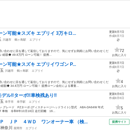
更新8月7日
ーン可能★スズキ エブリイ 3万キロ...
作成8月7日
玉
川越市
鶴ヶ島駅
エブリイ
72
の問い合わせに目を通して返信しておりますので、気にせずお気軽にお問い合わせくだ
い総額◆ 49.8万円 ローン可能！ 提携...
お気に入り
更新8月7日
ーン可能★スズキ エブリイワゴン P...
作成8月7日
玉
川越市
鶴ヶ島駅
エブリイ
4
の問い合わせに目を通して返信しておりますので、気にせずお気軽にお問い合わせくだ
払い総額◆ 34.8万円 ローン可能！ 提携ローン会社による審査...
お気に入り
更新8月6日
ル‼︎ターボ‼︎車検残あり‼︎
作成8月6日
玉
幸手市
幸手駅
エブリイ
グレード PZターボ (ディスチャージヘッドライト) 型式 ABA-DA64W 年式
5
T 車検 令和8年10月18日 走行距離 16...
お気に入り
Ｐ ＪＰ ４ＷＤ ワンオーナー車 （検...
提携サイト
年
神奈川
座間市
エブリイ