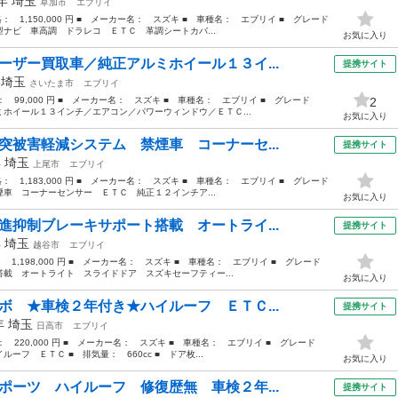
2年
埼玉
草加市
エブリイ
格： 1,150,000 円 ■ メーカー名： スズキ ■ 車種名： エブリイ ■ グレード
ナビ 車高調 ドラレコ ＥＴＣ 革調シートカバ...
お気に入り
ーザー買取車／純正アルミホイール１３イ...
提携サイト
年
埼玉
さいたま市
エブリイ
格： 99,000 円 ■ メーカー名： スズキ ■ 車種名： エブリイ ■ グレード
2
ホイール１３インチ／エアコン／パワーウィンドウ／ＥＴＣ...
お気に入り
突被害軽減システム 禁煙車 コーナーセ...
提携サイト
年
埼玉
上尾市
エブリイ
格： 1,183,000 円 ■ メーカー名： スズキ ■ 車種名： エブリイ ■ グレード
車 コーナーセンサー ＥＴＣ 純正１２インチア...
お気に入り
進抑制ブレーキサポート搭載 オートライ...
提携サイト
年
埼玉
越谷市
エブリイ
： 1,198,000 円 ■ メーカー名： スズキ ■ 車種名： エブリイ ■ グレード
載 オートライト スライドドア スズキセーフティー...
お気に入り
ボ ★車検２年付き★ハイルーフ ＥＴＣ...
提携サイト
0年
埼玉
日高市
エブリイ
格： 220,000 円 ■ メーカー名： スズキ ■ 車種名： エブリイ ■ グレード
フ ＥＴＣ ■ 排気量： 660cc ■ ドア枚...
お気に入り
ポーツ ハイルーフ 修復歴無 車検２年...
提携サイト