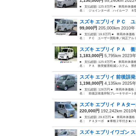
1,150,000円
55,240km 202
■ 支払総額: 125.9万円 ■ 車両本体価
名： ジョインターボ ハイルーフ ８型
スズキ エブリイ ＰＣ ユ
99,000円
205,000km 2010
■ 支払総額: 19.9万円 ■ 車両本体価
名： ＰＣ ユーザー買取車／純正アルミ
スズキ エブリイ ＰＡ 衝
1,183,000円
5,795km 2023
■ 支払総額: 125.9万円 ■ 車両本体価
名： ＰＡ 衝突被害軽減システム 禁煙
スズキ エブリイ 前後誤発
1,198,000円
4,135km 2025
■ 支払総額: 126万円 ■ 車両本体価格
名： 前後誤発進抑制ブレーキサポート搭
スズキ エブリイ ＰＡター
220,000円
192,242km 201
■ 支払総額: 29.8万円 ■ 車両本体価
名： ＰＡターボ ★車検２年付き★ハイルー
スズキ エブリイワゴン ス