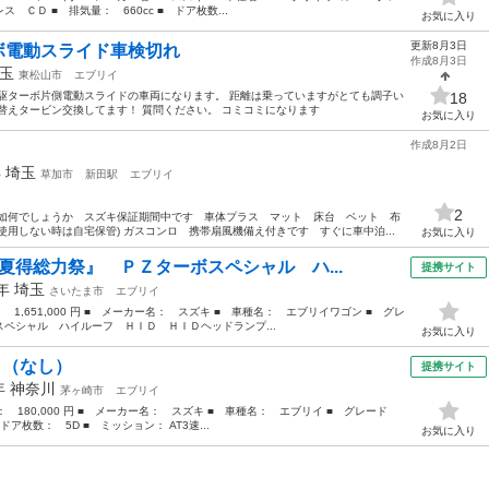
ＣＤ ■ 排気量： 660cc ■ ドア枚数...
お気に入り
更新8月3日
ボ電動スライド車検切れ
作成8月3日
玉
東松山市
エブリイ
駆ターボ片側電動スライドの車両になります。 距離は乗っていますがとても調子い
18
替えタービン交換してます！ 質問ください。 コミコミになります
お気に入り
作成8月2日
年
埼玉
草加市
新田駅
エブリイ
2
は如何でしょうか スズキ保証期間中です 車体プラス マット 床台 ベット 布
用しない時は自宅保管) ガスコンロ 携帯扇風機備え付きです すぐに車中泊...
お気に入り
夏得総力祭』 ＰＺターボスペシャル ハ...
提携サイト
3年
埼玉
さいたま市
エブリイ
： 1,651,000 円 ■ メーカー名： スズキ ■ 車種名： エブリイワゴン ■ グレ
ペシャル ハイルーフ ＨＩＤ ＨＩＤヘッドランプ...
お気に入り
 （なし）
提携サイト
7年
神奈川
茅ヶ崎市
エブリイ
格： 180,000 円 ■ メーカー名： スズキ ■ 車種名： エブリイ ■ グレード
ドア枚数： 5D ■ ミッション： AT3速...
お気に入り