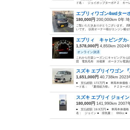
ド名： ジョイポップターボＰＺ キーレス 
エブリィワゴン4wdター
180,000円
200,000km 0年
埼
ご覧いただきありがとうございます。 四
いです。 以前オーナー様がエンジン載せ
エブリィ キャピングカ-
1,578,000円
4,850km 2024
オンライン決済
これから行楽シーズンにキャピングカ-
団 電気毛布 冷蔵庫 ポータブル電源(使
スズキ エブリイワゴン 『
1,651,000円
40,738km 202
■ 支払総額: 172万円 ■ 車両本体価格
ード名： 『夏得総力祭』 ＰＺターボス
スズキ エブリイ ジョイン
180,000円
141,990km 200
■ 支払総額: 19.9万円 ■ 車両本体価
名： ジョイン ■ 排気量： 660cc ■ 