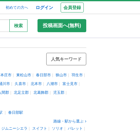
ログイン
会員登録
初めての方へ
投稿画面へ(無料)
検索
人気キーワード
本庄市
東松山市
春日部市
狭山市
羽生市
桶川市
久喜市
北本市
八潮市
富士見市
入間郡
北足立郡
北葛飾郡
児玉郡
駅
春日部駅
路線・駅から選ぶ
ジムニーシエラ
スイフト
ソリオ
パレット