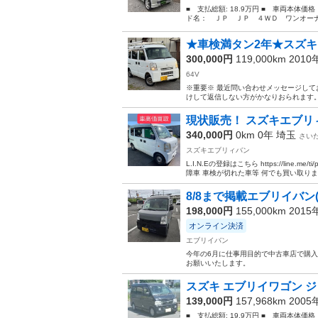
■ 支払総額: 18.9万円 ■ 車両本体価
ド名： ＪＰ ＪＰ ４ＷＤ ワンオーナー車
★車検満タン2年★スズキ エ
300,000円
119,000km 201
64V
※重要※ 最近問い合わせメッセージし
けして返信しない方がかなりおられます。
現状販売！ スズキエブリ
340,000円
0km 0年
埼玉
さい
スズキエブリィバン
L.I.N.Eの登録はこちら https://line.m
障車 車検が切れた車等 何でも買い取りま.
8/8まで掲載エブリイバ
198,000円
155,000km 201
オンライン決済
エブリイバン
今年の6月に仕事用目的で中古車店で購
お願いいたします。
スズキ エブリイワゴン ジ
139,000円
157,968km 200
■ 支払総額: 19.9万円 ■ 車両本体価