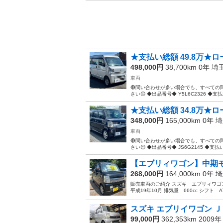
★支払い総額 49.8万★ロ
498,000円
38,700km 0年
埼
車両
🔴問い合わせが多い場合でも、すべて
さい😊 ◆出品番号◆ Y5L6C2326 ◆支払
★支払い総額 34.8万★ロ
348,000円
165,000km 0年
埼
車両
🔴問い合わせが多い場合でも、すべて
さい😊 ◆出品番号◆ JS6G2145 ◆支
【エブリィワゴン】中期モデ
268,000円
164,000km 0年
埼
販売車両のご紹介 スズキ エブリィワゴン 
平成19年10月 排気量 660cc シフト A
スズキ エブリイワゴン Ｊ
99,000円
362,353km 2009