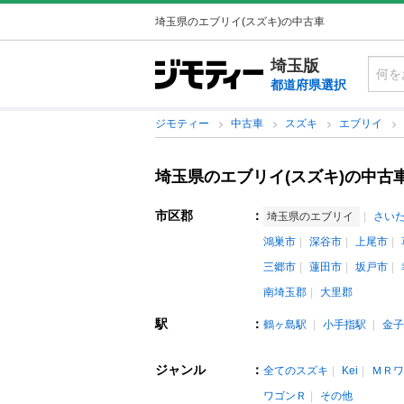
埼玉県のエブリイ(スズキ)の中古車
埼玉版
都道府県選択
ジモティー
中古車
スズキ
エブリイ
埼玉県のエブリイ(スズキ)の中古
市区郡
：
埼玉県のエブリイ
さい
鴻巣市
深谷市
上尾市
三郷市
蓮田市
坂戸市
南埼玉郡
大里郡
駅
：
鶴ヶ島駅
小手指駅
金子
ジャンル
：
全てのスズキ
Kei
ＭＲワ
ワゴンＲ
その他