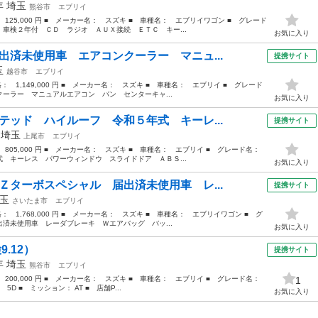
3年
埼玉
熊谷市
エブリイ
 125,000 円 ■ メーカー名： スズキ ■ 車種名： エブリイワゴン ■ グレード
車検２年付 ＣＤ ラジオ ＡＵＸ接続 ＥＴＣ キー...
お気に入り
出済未使用車 エアコンクーラー マニュ...
提携サイト
玉
越谷市
エブリイ
格： 1,149,000 円 ■ メーカー名： スズキ ■ 車種名： エブリイ ■ グレード
ーラー マニュアルエアコン バン センターキャ...
お気に入り
テッド ハイルーフ 令和５年式 キーレ...
提携サイト
年
埼玉
上尾市
エブリイ
： 805,000 円 ■ メーカー名： スズキ ■ 車種名： エブリイ ■ グレード名：
 キーレス パワーウィンドウ スライドドア ＡＢＳ...
お気に入り
Ｚターボスペシャル 届出済未使用車 レ...
提携サイト
玉
さいたま市
エブリイ
格： 1,768,000 円 ■ メーカー名： スズキ ■ 車種名： エブリイワゴン ■ グ
済未使用車 レーダブレーキ Ｗエアバッグ バッ...
お気に入り
.12）
提携サイト
4年
埼玉
熊谷市
エブリイ
： 200,000 円 ■ メーカー名： スズキ ■ 車種名： エブリイ ■ グレード名：
1
5D ■ ミッション： AT ■ 店舗P...
お気に入り