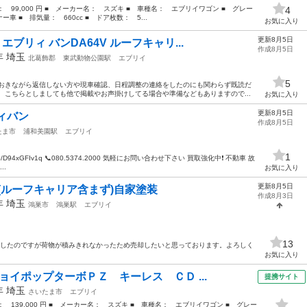
格： 99,000 円 ■ メーカー名： スズキ ■ 車種名： エブリイワゴン ■ グレー
4
 ■ 排気量： 660cc ■ ドア枚数： 5...
お気に入り
更新8月5日
ブリィ バンDA64V ルーフキャリ...
作成8月5日
0年
埼玉
北葛飾郡
東武動物公園駅
エブリイ
5
ておきながら返信しない方や現車確認、日程調整の連絡をしたのにも関わらず既読だ
 こちらとしましても他で掲載やお声掛けしてる場合や準備などもありますので...
お気に入り
更新8月5日
ィバン
作成8月5日
たま市
浦和美園駅
エブリイ
1
e/ti/p/D94xGFIv1q 📞080.5374.2000 気軽にお問い合わせ下さい 買取強化中❗️ 不動車 故
..
お気に入り
更新8月5日
ン(ルーフキャリア含まず)自家塗装
作成8月3日
5年
埼玉
鴻巣市
鴻巣駅
エブリイ
13
入したのですが荷物が積みきれなかったため売却したいと思っております。よろしく
お気に入り
ョイポップターボＰＺ キーレス ＣＤ ...
提携サイト
5年
埼玉
さいたま市
エブリイ
格： 139,000 円 ■ メーカー名： スズキ ■ 車種名： エブリイワゴン ■ グレー