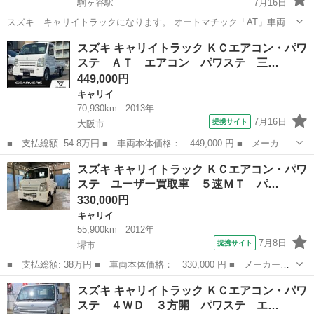
駒ヶ谷駅
7月16日
スズキ キャリイトラックになります。 オートマチック「AT」車両で
すので 限定免許の方もお乗り頂けます。 4ナンバー貨物車両で毎年の
大阪
羽曳野市
駒ヶ谷駅
キャリイ
車両
スズキ キャリイトラック ＫＣエアコン・パワ
税金もお安いです。 スズキの上部で燃費の良い R06A型エンジン搭載
ステ ＡＴ エアコン パワステ 三…
です。 パワステ...
449,000円
キャリイ
70,930km
2013年
7月16日
提携サイト
大阪市
■ 支払総額: 54.8万円 ■ 車両本体価格： 449,000 円 ■ メーカー
名： スズキ ■ 車種名： キャリイトラック ■ グレード名： Ｋ
大阪
大阪市
キャリイ
スズキ キャリイトラック ＫＣエアコン・パワ
Ｃエアコン・パワステ ＡＴ エアコン パワステ 三方開 純正ラ
ステ ユーザー買取車 ５速ＭＴ パ…
ジオチューナ...
330,000円
キャリイ
55,900km
2012年
7月8日
提携サイト
堺市
■ 支払総額: 38万円 ■ 車両本体価格： 330,000 円 ■ メーカー
名： スズキ ■ 車種名： キャリイトラック ■ グレード名： Ｋ
大阪
堺市
キャリイ
スズキ キャリイトラック ＫＣエアコン・パワ
Ｃエアコン・パワステ ユーザー買取車 ５速ＭＴ パワステ エア
ステ ４ＷＤ ３方開 パワステ エ…
コン ＥＴＣ 三...