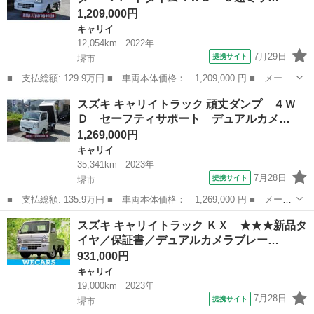
1,209,000円
キャリイ
12,054km
2022年
7月29日
提携サイト
堺市
■ 支払総額: 129.9万円 ■ 車両本体価格： 1,209,000 円 ■ メーカ
ー名： スズキ ■ 車種名： キャリイトラック ■ グレード
大阪
堺市
キャリイ
スズキ キャリイトラック 頑丈ダンプ ４Ｗ
名： 垂直式ゲートリフター パートタイム４ＷＤ ５速ミッショ
Ｄ セーフティサポート デュアルカメ…
ン エアコン ...
1,269,000円
キャリイ
35,341km
2023年
7月28日
提携サイト
堺市
■ 支払総額: 135.9万円 ■ 車両本体価格： 1,269,000 円 ■ メーカ
ー名： スズキ ■ 車種名： キャリイトラック ■ グレード名：
大阪
堺市
キャリイ
スズキ キャリイトラック ＫＸ ★★★新品タ
頑丈ダンプ ４ＷＤ セーフティサポート デュアルカメラブレーキ
イヤ／保証書／デュアルカメラブレー…
サポート...
931,000円
キャリイ
19,000km
2023年
7月28日
提携サイト
堺市