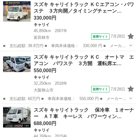
兵庫
加古川市
キャリイ
スズキ キャリイトラック ＫＣエアコン・パワ
Ｃエアコン・パワステ エアコン パワステ ＥＴＣ パートタイム
ステ ３方向開／タイミングチェーン…
４ＷＤ 高低...
330,000円
キャリイ
45,850km
2007年
7月28日
提携サイト
富田林市
■ 支払総額: 38.8万円 ■ 車両本体価格： 330,000 円 ■ メーカー
名： スズキ ■ 車種名： キャリイトラック ■ グレード名： Ｋ
大阪
富田林市
キャリイ
スズキ キャリイトラック ＫＣ オートマ エ
Ｃエアコン・パワステ ３方向開／タイミングチェーン／５速マニュ
アコン パワステ ３方開 運転席エ…
アル／走行４...
550,000円
キャリイ
32,250km
2018年
7月28日
提携サイト
大阪狭山市
■ 支払総額: 60万円 ■ 車両本体価格： 550,000 円 ■ メーカー
名： スズキ ■ 車種名： キャリイトラック ■ グレード名： Ｋ
大阪
大阪狭山市
キャリイ
スズキ キャリイトラック 保冷車 １オーナ
Ｃ オートマ エアコン パワステ ３方開 運転席エアバック ■
ー ＡＴ車 キーレス パワーウィン…
排気量： 66...
688,000円
キャリイ
44,768km
2015年