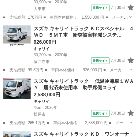
30,900km
2010年
7月30日
提携サイト
大東市
■ 支払総額: 178万円 ■ 車両本体価格： 1,550,000 円 ■ メーカー
名： スズキ ■ 車種名： キャリイトラック ■ グレード名： ト
大阪
大東市
キャリイ
スズキ キャリイトラック ＫＣスペシャル ４
リミングカー サロンカー 出張トリミング 出張サロン 出張ペッ
ＷＤ ５ＭＴ車 衝突被害軽減システ…
トサロンカ...
926,000円
キャリイ
30,200km
2020年
7月30日
提携サイト
藤井寺市
■ 支払総額: 99.8万円 ■ 車両本体価格： 926,000 円 ■ メーカー
名： スズキ ■ 車種名： キャリイトラック ■ グレード名： Ｋ
大阪
藤井寺市
キャリイ
スズキ キャリイトラック 低温冷凍車１ＷＡ
Ｃスペシャル ４ＷＤ ５ＭＴ車 衝突被害軽減システム 禁煙車
Ｙ 届出済未使用車 助手席側スライ…
車線逸脱警報...
2,588,000円
キャリイ
4km
2026年
7月30日
提携サイト
松原市
■ 支払総額: 265.1万円 ■ 車両本体価格： 2,588,000 円 ■ メーカ
ー名： スズキ ■ 車種名： キャリイトラック ■ グレード
大阪
松原市
キャリイ
スズキ キャリイトラック ＫＤ ワンオーナ
名： 低温冷凍車１ＷＡＹ 届出済未使用車 助手席側スライドド