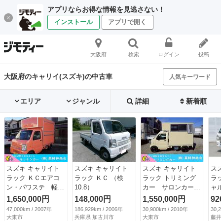
アプリならお得な情報を見逃さない！
インストール
アプリで開く
大阪府
検索
ログイン
投稿
大阪府のキャリイ(スズキ)の中古車
人気キーワード
エリア
ジャンル
詳細
新着順
スズキ キャリイト
スズキ キャリイト
スズキ キャリイト
ス
ラック ＫＣエアコ
ラック ＫＣ （検
ラック トリミング
ラ
ン・パワステ 軽ト
10.8）
カー サロンカー
ャ
ラックキッチンカ
出張トリミング 出
Ｔ
1,650,000円
148,000円
1,550,000円
92
ー キッチンカー
張サロン 出張ペッ
シ
47,000km / 2007年
186,929km / 2006年
30,900km / 2010年
30,
移動販売車 ケータ
トサロンカー 出張
車
大東市
兵庫県 加古川市
大東市
藤