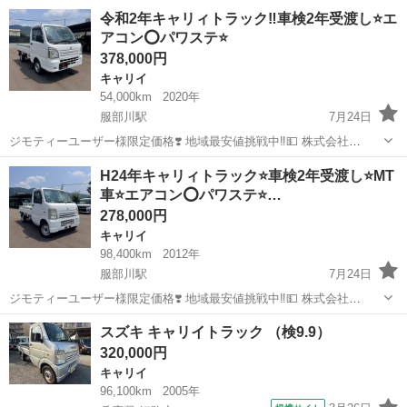
名： スズキ ■ 車種名： キャリイトラック ■ グレード名： Ｋ
大阪
和泉市
キャリイ
令和2年キャリィトラック‼️車検2年受渡し⭐️エ
Ｃエアコン・パワステ ＡＣ ＰＳ ＥＴＣ エアＢ ■ 排気量：
アコン⭕️パワステ⭐️
660cc ■...
378,000円
キャリイ
54,000km
2020年
服部川駅
7月24日
ジモティーユーザー様限定価格❣️ 地域最安値挑戦中‼️💵 株式会社
Y'sGARAGE 弊社は ・格闘技RIZIN ・ノッコン寺田チャンネル ・サッ
大阪
八尾市
服部川駅
キャリイ
ミッション
H24年キャリィトラック⭐️車検2年受渡し⭐️MT
カーシントトロイデン の公式スポンサーです(*'▽'*) 令和2年 キャ...
車⭐️エアコン⭕️パワステ⭐…
278,000円
キャリイ
98,400km
2012年
服部川駅
7月24日
ジモティーユーザー様限定価格❣️ 地域最安値挑戦中‼️💵 株式会社
Y'sGARAGE 弊社は ・格闘技RIZIN ・ノッコン寺田チャンネル ・サッ
大阪
八尾市
服部川駅
キャリイ
MT車
スズキ キャリイトラック （検9.9）
カーシントトロイデン の公式スポンサーです(*'▽'*) H24年キャリ...
320,000円
キャリイ
96,100km
2005年