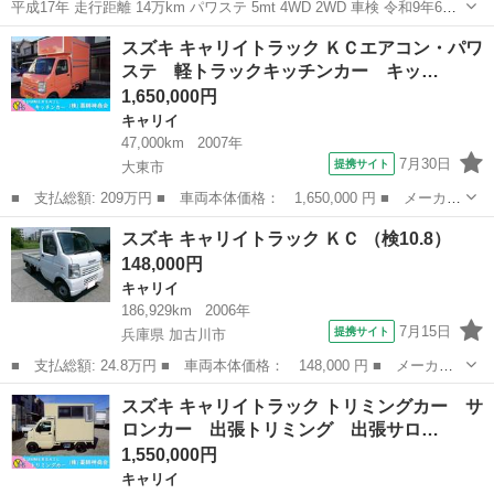
平成17年 走行距離 14万km パワステ 5mt 4WD 2WD 車検 令和9年6月
29日 ETC アルミ幌荷台 高さ213cm 荷台の製作に38万円ほどの費用が
大阪
大阪市
大国町駅
キャリイ
スズキキャリィ
スズキ キャリイトラック ＫＣエアコン・パワ
かかりました。荷台に会社の宣伝シールが貼っています。 ...
ステ 軽トラックキッチンカー キッ…
1,650,000円
キャリイ
47,000km
2007年
7月30日
提携サイト
大東市
■ 支払総額: 209万円 ■ 車両本体価格： 1,650,000 円 ■ メーカー
名： スズキ ■ 車種名： キャリイトラック ■ グレード名： Ｋ
大阪
大東市
キャリイ
スズキ キャリイトラック ＫＣ （検10.8）
Ｃエアコン・パワステ 軽トラックキッチンカー キッチンカー 移
148,000円
動販売車 ...
キャリイ
186,929km
2006年
7月15日
提携サイト
兵庫県 加古川市
■ 支払総額: 24.8万円 ■ 車両本体価格： 148,000 円 ■ メーカー
名： スズキ ■ 車種名： キャリイトラック ■ グレード名： Ｋ
兵庫
加古川市
キャリイ
スズキ キャリイトラック トリミングカー サ
Ｃ ■ 排気量： 660cc ■ ドア枚数： 2D ■ ミッション： MT...
ロンカー 出張トリミング 出張サロ…
1,550,000円
キャリイ