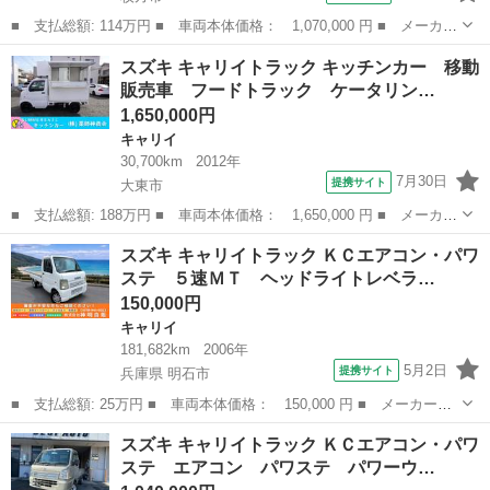
■ 支払総額: 114万円 ■ 車両本体価格： 1,070,000 円 ■ メーカー
名： スズキ ■ 車種名： キャリイトラック ■ グレード名： Ｋ
大阪
枚方市
キャリイ
スズキ キャリイトラック キッチンカー 移動
Ｃエアコン・パワステ ７型 ２ＷＤ ４ＡＴ ＤＣＢＳ ４ＡＴ
販売車 フードトラック ケータリン…
衝突被害軽...
1,650,000円
キャリイ
30,700km
2012年
7月30日
提携サイト
大東市
■ 支払総額: 188万円 ■ 車両本体価格： 1,650,000 円 ■ メーカー
名： スズキ ■ 車種名： キャリイトラック ■ グレード名： キ
大阪
大東市
キャリイ
スズキ キャリイトラック ＫＣエアコン・パワ
ッチンカー 移動販売車 フードトラック ケータリングカー 軽ト
ステ ５速ＭＴ ヘッドライトレベラ…
ラックキッ...
150,000円
キャリイ
181,682km
2006年
5月2日
提携サイト
兵庫県 明石市
■ 支払総額: 25万円 ■ 車両本体価格： 150,000 円 ■ メーカー
名： スズキ ■ 車種名： キャリイトラック ■ グレード名： Ｋ
兵庫
明石市
キャリイ
スズキ キャリイトラック ＫＣエアコン・パワ
Ｃエアコン・パワステ ５速ＭＴ ヘッドライトレベライザー パワ
ステ エアコン パワステ パワーウ…
ーウィンドウ 社...