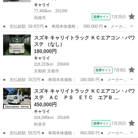
キャリイ
77,400km
2013年
7月25日
提携サイト
高槻市
■ 支払総額: 59.8万円 ■ 車両本体価格： 580,000 円 ■ メーカー
名： スズキ ■ 車種名： キャリイトラック ■ グレード名： Ｋ
大阪
高槻市
キャリイ
スズキ キャリイトラック ＫＣエアコン・パワ
Ｃエアコン・パワステ 全塗装グレー スチールホイール塗装 マッ
ステ （なし）
ドタイヤ シ...
180,000円
キャリイ
118,223km
2004年
7月9日
提携サイト
京都府 京都市
■ 支払総額: 35万円 ■ 車両本体価格： 180,000 円 ■ メーカー
名： スズキ ■ 車種名： キャリイトラック ■ グレード名： Ｋ
京都
京都市
キャリイ
スズキ キャリイトラック ＫＣエアコン・パワ
Ｃエアコン・パワステ ■ 排気量： 660cc ■ ドア枚数： 2D ■ ミ
ステ ＡＣ ＰＳ ＥＴＣ エアＢ …
ッ...
450,000円
キャリイ
104,095km
2016年
7月25日
提携サイト
和泉市
■ 支払総額: 55万円 ■ 車両本体価格： 450,000 円 ■ メーカー