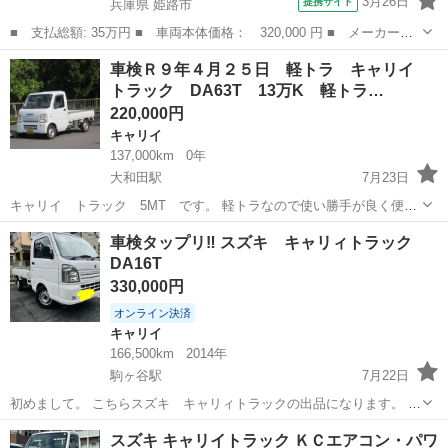
3月26日
提携サイト
兵庫県 姫路市
■ 支払総額: 35万円 ■ 車両本体価格： 320,000 円 ■ メーカー
名： スズキ ■ 車種名： キャリイトラック ■ グレード名：
兵庫
姫路市
キャリイ
車検Ｒ９年４月２５日 軽トラ キャリイ
■ 排気量： 660cc ■ ドア枚数： 2D ■ ミッション： MT5速 ■...
トラック DA63T 13万K 軽トラ…
220,000円
キャリイ
137,000km
0年
大和田駅
7月23日
キャリイ トラック 5MT です。 軽トラなので使い勝手が良く便利
です。 重く大量の荷物を運べます すぐにお仕事に使えます。 まだ13
大阪
門真市
大和田駅
キャリイ
軽トラ
車検タップリ‼︎ スズキ キャリィトラック
万キロと軽トラにしては使用歴も大変少なめです。 ...
DA16T
330,000円
オンライン決済
キャリイ
166,500km
2014年
駒ヶ谷駅
7月22日
初めまして。 こちらスズキ キャリィトラックの出品になります。 車
検もタップリありその日に乗って帰る事も可能です！ 多走行ですが、
大阪
羽曳野市
駒ヶ谷駅
キャリイ
エコカー
スズキ キャリイトラック ＫＣエアコン・パワ
スズキの丈夫なR06Aエンジンとなっておりますのでまだまだ活躍して