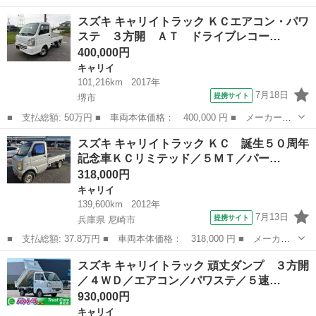
が良く便利です。 重く大量の荷物を運べます すぐにお仕事に使えま
大阪
門真市
大和田駅
キャリイ
軽トラ
スズキ キャリイトラック ＫＣエアコン・パワ
す。 まだ10万キロと軽トラにしては使用歴も大変少な...
ステ ３方開 ＡＴ ドライブレコー…
400,000円
キャリイ
101,216km
2017年
7月18日
提携サイト
堺市
■ 支払総額: 50万円 ■ 車両本体価格： 400,000 円 ■ メーカー
名： スズキ ■ 車種名： キャリイトラック ■ グレード名： Ｋ
大阪
堺市
キャリイ
スズキ キャリイトラック ＫＣ 誕生５０周年
Ｃエアコン・パワステ ３方開 ＡＴ ドライブレコーダー ＥＴ
記念車ＫＣリミテッド／５ＭＴ／パー…
Ｃ エアコン 運転...
318,000円
キャリイ
139,600km
2012年
7月13日
提携サイト
兵庫県 尼崎市
■ 支払総額: 37.8万円 ■ 車両本体価格： 318,000 円 ■ メーカー
名： スズキ ■ 車種名： キャリイトラック ■ グレード名： Ｋ
兵庫
尼崎市
キャリイ
スズキ キャリイトラック 頑丈ダンプ ３方開
Ｃ 誕生５０周年記念車ＫＣリミテッド／５ＭＴ／パートタイム４Ｗ
／４ＷＤ／エアコン／パワステ／５速…
Ｄ／キーレス...
930,000円
キャリイ