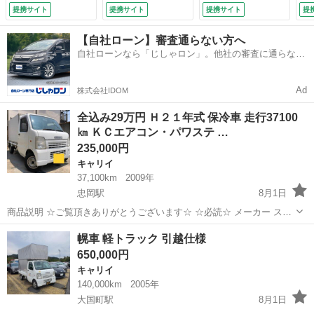
リングカー フード
サロンカー 出張ト
り
提携サイト
提携サイト
提携サイト
提
トラック 小型キッ
リミングカー ドッ
ラ
チンカー 小型移動
グバス 照明 電
（検
【自社ローン】審査通らない方へ
販売車 ＢＯＸ新
源 床 小窓 出入
自社ローンなら「じしゃロン」。他社の審査に通らなか
品 シンク 換気
口ドア タンク シ
った方も
扇 窓サッシ タン
ャワーヘッド エア
ク 作業台 照明
コン・パワステ エ
Ad
株式会社IDOM
ソフトクリーム
ステカー 小型サロ
（車検整備付）
ンカー 小型トリミ
全込み29万円 Ｈ２１年式 保冷車 走行37100
ングカー （なし）
㎞ ＫＣエアコン・パワステ …
235,000円
キャリイ
37,100km
2009年
忠岡駅
8月1日
商品説明 ☆ご覧頂きありがとうございます☆ ☆必読☆ メーカー スズ
キ 車種 キャリイトラック グレード ＫＣエアコン・パワステ 年式 平
大阪
和泉市
忠岡駅
キャリイ
幌車 軽トラック 引越仕様
成２１年式 色 ...
650,000円
キャリイ
140,000km
2005年
大国町駅
8月1日