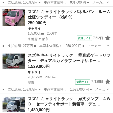
■ 支払総額: 100.9万円 ■ 車両本体価格： 931,000 円 ■ メーカー
名： スズキ ■ 車種名： キャリイトラック ■ グレード名： Ｋ
大阪
堺市
キャリイ
スズキ キャリイトラック パネルバン ルーム
Ｘ ★★★新品タイヤ／保証書／デュアルカメラブレーキサポート
仕様ウッディー （検8.9）
（スズキ）／...
250,000円
キャリイ
155,000km
2006年
7月2日
提携サイト
京都府 京都市
■ 支払総額: 27万円 ■ 車両本体価格： 250,000 円 ■ メーカー
名： スズキ ■ 車種名： キャリイトラック ■ グレード名： パ
京都
京都市
キャリイ
スズキ キャリイトラック 垂直式ゲートリフ
ネルバン ルーム仕様ウッディー ■ 排気量： 660cc ■ ドア枚
ター デュアルカメラブレーキサポー…
数： 2D...
1,529,000円
キャリイ
28,612km
2025年
7月28日
提携サイト
堺市
■ 支払総額: 159.9万円 ■ 車両本体価格： 1,529,000 円 ■ メーカ
ー名： スズキ ■ 車種名： キャリイトラック ■ グレード
大阪
堺市
キャリイ
スズキ キャリイトラック 頑丈ダンプ ４Ｗ
名： 垂直式ゲートリフター デュアルカメラブレーキサポート
Ｄ セーフティサポート装着車 デュ…
キーレス ＥＴ...
1,489,000円