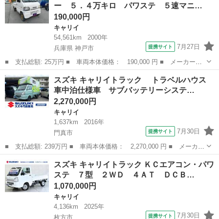
ー ５．４万キロ パワステ ５速マニ…
ア －２０℃冷...
190,000円
キャリイ
54,561km
2000年
7月27日
提携サイト
兵庫県 神戸市
■ 支払総額: 25万円 ■ 車両本体価格： 190,000 円 ■ メーカー
名： スズキ ■ 車種名： キャリイトラック ■ グレード名： Ｋ
兵庫
神戸市
キャリイ
スズキ キャリイトラック トラベルハウス
Ｄ ワンオーナー ５．４万キロ パワステ ５速マニュアル 法定
車中泊仕様車 サブバッテリーシステ…
整備付き 車検整...
2,270,000円
キャリイ
1,637km
2016年
7月30日
提携サイト
門真市
■ 支払総額: 239万円 ■ 車両本体価格： 2,270,000 円 ■ メーカー
名： スズキ ■ 車種名： キャリイトラック ■ グレード名：
大阪
門真市
キャリイ
スズキ キャリイトラック ＫＣエアコン・パワ
トラベルハウス 車中泊仕様車 サブバッテリーシステム 走行充電
ステ ７型 ２ＷＤ ４ＡＴ ＤＣＢ…
器 ２００...
1,070,000円
キャリイ
4,136km
2025年
7月30日
提携サイト
枚方市