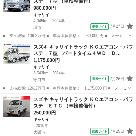
ステ ７型 （車検整備付）
（１２ヶ...
980,000円
キャリイ
4,945km
2024年
7月27日
提携サイト
堺市
■ 支払総額: 106.3万円 ■ 車両本体価格： 980,000 円 ■ メーカー
名： スズキ ■ 車種名： キャリイトラック ■ グレード名： Ｋ
大阪
堺市
キャリイ
スズキ キャリイトラック ＫＣエアコン・パワ
Ｃエアコン・パワステ ７型 ■ 排気量： 660cc ■ ドア枚数：
ステ ７型 パートタイム４ＷＤ Ｄ…
2...
1,175,000円
キャリイ
3,543km
2024年
7月26日
提携サイト
守口市
■ 支払総額: 126.2万円 ■ 車両本体価格： 1,175,000 円 ■ メーカ
ー名： スズキ ■ 車種名： キャリイトラック ■ グレード名：
大阪
守口市
キャリイ
スズキ キャリイトラック ＫＣエアコン・パワ
ＫＣエアコン・パワステ ７型 パートタイム４ＷＤ ＤＣＢＳ ４
ステ ＥＴＣ （車検整備付）
ＷＤ Ａ...
250,000円
キャリイ
2010年
7月25日
提携サイト
大阪市