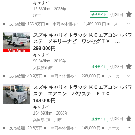
キャリイ
12,669km
2023年
7月28日
提携サイト
堺市
■ 支払総額: 155.9万円 ■ 車両本体価格： 1,489,000 円 ■ メーカ
ー名： スズキ ■ 車種名： キャリイトラック ■ グレード
大阪
堺市
キャリイ
スズキ キャリイトラック ＫＣエアコン・パワ
名： 頑丈ダンプ ４ＷＤ セーフティサポート装着車 デュアル
ステ メモリーナビ ワンセグＴＶ …
カメラブレーキ...
298,000円
キャリイ
90,848km
2019年
7月28日
提携サイト
大阪狭山市
■ 支払総額: 40.9万円 ■ 車両本体価格： 298,000 円 ■ メーカー
名： スズキ ■ 車種名： キャリイトラック ■ グレード名： Ｋ
大阪
大阪狭山市
キャリイ
スズキ キャリイトラック ＫＣエアコン・パワ
Ｃエアコン・パワステ メモリーナビ ワンセグＴＶ 純正１２イン
ステ エアコン パワステ ＥＴＣ …
チ鉄 ＥＴＣ...
148,000円
キャリイ
154,893km
2008年
7月30日
提携サイト
兵庫県 加古川市
■ 支払総額: 29.8万円 ■ 車両本体価格： 148,000 円 ■ メーカー
名： スズキ ■ 車種名： キャリイトラック ■ グレード名： Ｋ