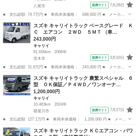
7月28日
提携サイト
八尾市
■ 支払総額: 74.7万円 ■ 車両本体価格： 688,000 円 ■ メーカー
名： スズキ ■ 車種名： キャリイトラック ■ グレード名：
大阪
八尾市
キャリイ
スズキ キャリイトラック ベースグレード Ｋ
保冷車 １オーナー ＡＴ車 キーレス パワーウィンドウ ドアバ
Ｃ エアコン ２ＷＤ ５ＭＴ （車…
イザー ＦＭ...
243,000円
キャリイ
81,656km
2006年
3月10日
提携サイト
茨木市
■ 支払総額: 31.8万円 ■ 車両本体価格： 243,000 円 ■ メーカー
名： スズキ ■ 車種名： キャリイトラック ■ グレード名： ベ
大阪
茨木市
キャリイ
スズキ キャリイトラック 農繁スペシャル ６
ースグレード ＫＣ エアコン ２ＷＤ ５ＭＴ ■ 排気量： 660cc
型 ＯＫ保証／Ｐ４ＷＤ／ワンオーナ…
■...
1,200,000円
キャリイ
10,483km
2024年
7月27日
提携サイト
寝屋川市
■ 支払総額: 127.1万円 ■ 車両本体価格： 1,200,000 円 ■ メーカ
ー名： スズキ ■ 車種名： キャリイトラック ■ グレード名：
大阪
寝屋川市
キャリイ
スズキ キャリイトラック ＫＣエアコン・パワ
農繁スペシャル ６型 ＯＫ保証／Ｐ４ＷＤ／ワンオーナ ＯＫ保証