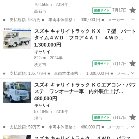
70,156km
2014年
7月17日
提携サイト
高石市
■ 支払総額: 98万円 ■ 車両本体価格： 930,000 円 ■ メーカー
名： スズキ ■ 車種名： キャリイトラック ■ グレード名： 頑
大阪
高石市
キャリイ
スズキ キャリイトラック ＫＸ ７型 パート
丈ダンプ ３方開／４ＷＤ／エアコン／パワステ／５速ＭＴ／４ＷＤ
タイム４ＷＤ フロア４ＡＴ ４ＷＤ…
切替レバー／２名...
1,300,000円
キャリイ
822km
2024年
7月17日
提携サイト
枚方市
■ 支払総額: 136.7万円 ■ 車両本体価格： 1,300,000 円 ■ メーカ
ー名： スズキ ■ 車種名： キャリイトラック ■ グレード名：
大阪
枚方市
キャリイ
スズキ キャリイトラック ＫＣエアコン・パワ
ＫＸ ７型 パートタイム４ＷＤ フロア４ＡＴ ４ＷＤ ＡＭ／Ｆ
ステ ワンオーナー車 内外装仕上げ…
Ｍラジオ...
480,000円
キャリイ
57,184km
2018年
7月17日
提携サイト
堺市
■ 支払総額: 59万円 ■ 車両本体価格： 480,000 円 ■ メーカー
名： スズキ ■ 車種名： キャリイトラック ■ グレード名： Ｋ
大阪
堺市
キャリイ
スズキ キャリイトラック ４ＷＤ パワス