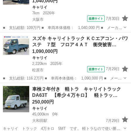
1,040,000円
キャリイ
7km
2026年
7月30日
提携サイト
大阪市
■ 支払総額: 109万円 ■ 車両本体価格： 1,040,000 円 ■ メーカー
名： スズキ ■ 車種名： キャリイトラック ■ グレード名： Ｋ
大阪
大阪市
キャリイ
スズキ キャリイトラック ＫＣエアコン・パワ
Ｃエアコン・パワステ エアコン パワステ パワーウィンド キー
ステ ７型 フロア４ＡＴ 衝突被害…
レス パー...
1,090,000円
キャリイ
2,220km
2025年
7月29日
提携サイト
松原市
■ 支払総額: 116.2万円 ■ 車両本体価格： 1,090,000 円 ■ メーカ
ー名： スズキ ■ 車種名： キャリイトラック ■ グレード名：
大阪
松原市
キャリイ
車検２年付き 軽トラ キャリイトラック
ＫＣエアコン・パワステ ７型 フロア４ＡＴ 衝突被害軽減Ｂ 荷
DA63T 【希少４万キロ】 軽トラッ…
台マット...
250,000円
キャリイ
45,000km
0年
大和田駅
7月29日
キャリイ トラック 4万キロ 5MT です。 軽トラなので使い勝手