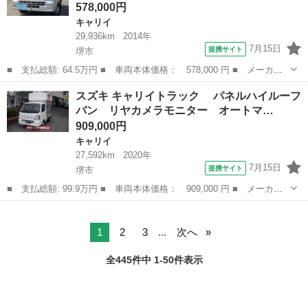
578,000円
キャリイ
29,936km
2014年
7月15日
提携サイト
堺市
■ 支払総額: 64.5万円 ■ 車両本体価格： 578,000 円 ■ メーカー
名： スズキ ■ 車種名： キャリイトラック ■ グレード名： Ｋ
大阪
堺市
キャリイ
スズキ キャリイトラック パネルハイルーフ
Ｃエアコン・パワステ ４ＷＤ ３方開 パワステ エアコン エア
バン リヤカメラモニター オートマ…
バック ラジ...
909,000円
キャリイ
27,592km
2020年
7月15日
提携サイト
堺市
■ 支払総額: 99.9万円 ■ 車両本体価格： 909,000 円 ■ メーカー
名： スズキ ■ 車種名： キャリイトラック ■ グレード名：
大阪
堺市
キャリイ
パネルハイルーフバン リヤカメラモニター オートマ エアコン
パワステ 運...
1
2
3
...
次へ
全445件中 1-50件表示