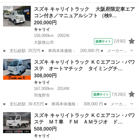
が良く便利です。 重く大量の荷物を運べます すぐにお仕事に使えま
大阪
門真市
大和田駅
キャリイ
軽トラ
スズキ キャリイトラック 大阪府限定車エア
す。 まだ4万キロと使用歴少なめです。 今で...
コン付き／マニュアルシフト （検9…
200,000円
キャリイ
158,000km
2002年
2月9日
提携サイト
大阪狭山市
■ 支払総額: 25万円 ■ 車両本体価格： 200,000 円 ■ メーカー
名： スズキ ■ 車種名： キャリイトラック ■ グレード名：
大阪
大阪狭山市
キャリイ
スズキ キャリイトラック ＫＣエアコン・パワ
大阪府限定車エアコン付き／マニュアルシフト ■ 排気量： 660cc
ステ オートマチック タイミングチ…
■ ドア...
308,000円
キャリイ
167,000km
2014年
7月29日
提携サイト
羽曳野市
■ 支払総額: 39.8万円 ■ 車両本体価格： 308,000 円 ■ メーカー
名： スズキ ■ 車種名： キャリイトラック ■ グレード名： Ｋ
大阪
羽曳野市
キャリイ
スズキ キャリイトラック ＫＣエアコン・パワ
Ｃエアコン・パワステ オートマチック タイミングチェーン ＥＴ
ステ ＭＴ車 ＦＭ ＡＭラジオ ド…
Ｃ装備 ヘッ...
508,000円
キャリイ