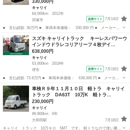
330,000円
キャリイ
64,000km
2012年
7月14日
提携サイト
貝塚市
■ 支払総額: 36万円 ■ 車両本体価格： 330,000 円 ■ メーカー
名： スズキ ■ 車種名： キャリイトラック ■ グレード名： Ｋ
大阪
貝塚市
キャリイ
スズキ キャリイトラック キーレスパワーウ
Ｃエアコン・パワステ ・５ＭＴ・三方開き ■ 排気量： 660cc ■
インドウドラレコリアリーフ４枚デイ…
ドア枚...
638,000円
キャリイ
53,000km
2019年
7月19日
提携サイト
堺市
■ 支払総額: 73.8万円 ■ 車両本体価格： 638,000 円 ■ メーカー
名： スズキ ■ 車種名： キャリイトラック ■ グレード名：
大阪
堺市
キャリイ
車検Ｒ９年１１月１０日 軽トラ キャリイ
キーレスパワーウインドウドラレコリアリーフ４枚デイライトＥＴＣ
トラック DA63T 10万K 軽トラ…
■ 排気量...
230,000円
キャリイ
99,900km
0年
大和田駅
7月18日
キャリイ トラック 10万キロ 5MT です。 軽トラなので使い勝手