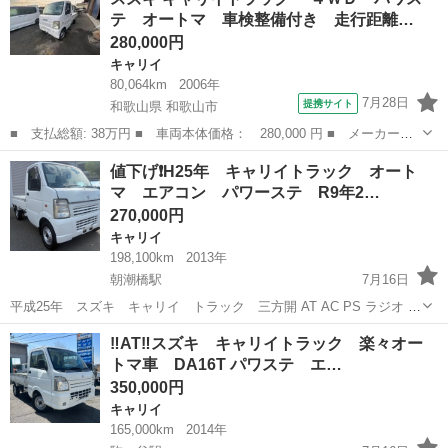
Ｃエアコン・パワステ ワンオーナー車 内外装仕上げ済み 当社お
テ オートマ 車検整備付き 走行距離…
客様乗り換え下取...
280,000円
キャリイ
80,064km
2006年
7月28日
提携サイト
和歌山県 和歌山市
■ 支払総額: 38万円 ■ 車両本体価格： 280,000 円 ■ メーカー
名： スズキ ■ 車種名： キャリイトラック ■ グレード名：
和歌山
和歌山市
キャリイ
値下げ❗️H25年 キャリイトラック オート
４ＷＤ パワステ オートマ 車検整備付き 走行距離８００６４ｋ
マ エアコン パワーステ R9年2…
ｍ ■ 排気量：...
270,000円
キャリイ
198,100km
2013年
朝潮橋駅
7月16日
平成25年 スズキ キャリイ トラック 三方開 AT AC PS ラジオ 車
検令和9年2月20日 走行198100Km タイミングチェーン車 多走行です
大阪
大阪市
朝潮橋駅
キャリイ
キャリイトラック
‼️AT‼️スズキ キャリイトラック 楽々オー
が機関良好 外装艶も有り綺麗だと思います 小傷位で...
トマ車 DA16T パワステ エ…
350,000円
キャリイ
165,000km
2014年