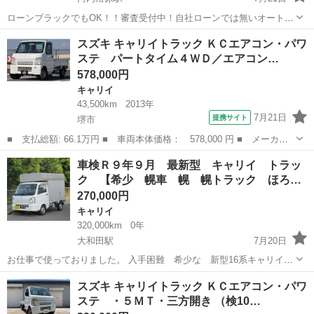
ローンブラックでもOK！！審査受付中！自社ローンでは無いオートロ
ーン！関西のお店ですが全国どこでも遠方納車できます！ 【⭕エブリ
大阪
堺市
河内松原駅
キャリイ
車両
スズキ キャリイトラック ＫＣエアコン・パワ
イワゴン PZ ターボ⭕ 】 お買い得です！！決算在庫入れ替
ステ パートタイム４ＷＤ／エアコン…
えにつき ⭐⭐車両...
578,000円
キャリイ
43,500km
2013年
7月21日
提携サイト
堺市
■ 支払総額: 66.1万円 ■ 車両本体価格： 578,000 円 ■ メーカー
名： スズキ ■ 車種名： キャリイトラック ■ グレード名： Ｋ
大阪
堺市
キャリイ
車検Ｒ９年９月 最新型 キャリイ トラッ
Ｃエアコン・パワステ パートタイム４ＷＤ／エアコン／パワステ／
ク 【希少 幌車 幌 幌トラック ほろ…
ヘッドライト...
270,000円
キャリイ
320,000km
0年
大和田駅
7月20日
お仕事で使っておりました。 入手困難 希少な 新型16系キャリイ
の 幌車 です。 お仕事に便利です、大量の荷物が積めます。 軽貨
大阪
門真市
大和田駅
キャリイ
スズキ キャリイトラック ＫＣエアコン・パワ
物 軽配達 運搬 引っ越し などのお仕事に便利です。 ...
ステ ・５ＭＴ・三方開き （検10…