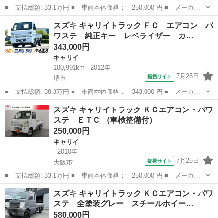
■ 支払総額: 33.1万円 ■ 車両本体価格： 250,000 円 ■ メーカー
名： スズキ ■ 車種名： キャリイトラック ■ グレード名： Ｋ
大阪
大阪市
キャリイ
スズキ キャリイトラック ＦＣ エアコン パ
Ｃエアコン・パワステ ＥＴＣ ■ 排気量： 660cc ■ ドア枚数：
ワステ 純正キー レベライザー カ…
2...
343,000円
キャリイ
100,991km
2012年
7月25日
提携サイト
堺市
■ 支払総額: 38.8万円 ■ 車両本体価格： 343,000 円 ■ メーカー
名： スズキ ■ 車種名： キャリイトラック ■ グレード名： Ｆ
大阪
堺市
キャリイ
スズキ キャリイトラック ＫＣエアコン・パワ
Ｃ エアコン パワステ 純正キー レベライザー カーステレオ
ステ ＥＴＣ （車検整備付）
３方開 純正...
250,000円
キャリイ
2010年
7月25日
提携サイト
大阪市
■ 支払総額: 33.1万円 ■ 車両本体価格： 250,000 円 ■ メーカー
名： スズキ ■ 車種名： キャリイトラック ■ グレード名： Ｋ
大阪
大阪市
キャリイ
スズキ キャリイトラック ＫＣエアコン・パワ
Ｃエアコン・パワステ ＥＴＣ ■ 排気量： 660cc ■ ドア枚数：
ステ 全塗装グレー スチールホイー…
2...
580,000円