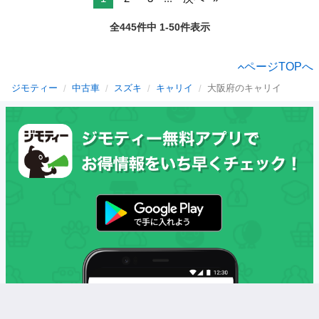
全445件中 1-50件表示
ページTOPへ
ジモティー
中古車
スズキ
キャリイ
大阪府のキャリイ