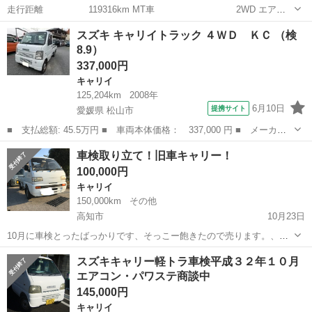
走行距離 119316km MT車 2WD エアコ
ン有り パワステ有り フロント、リアガラスに投光器有り（リアの投光
高知
安芸郡
奈半利駅
キャリイ
走行距離
スズキ キャリイトラック ４ＷＤ ＫＣ （検
器1/4ledが点灯しません） 両座席に防水シート 荷台ゴムマット有り 車
8.9）
検 R5...
337,000円
キャリイ
125,204km
2008年
6月10日
提携サイト
愛媛県 松山市
■ 支払総額: 45.5万円 ■ 車両本体価格： 337,000 円 ■ メーカー
名： スズキ ■ 車種名： キャリイトラック ■ グレード名： ４
愛媛
松山市
キャリイ
車検取り立て！旧車キャリー！
ＷＤ ＫＣ ■ 排気量： 660cc ■ ドア枚数： 2D ■ ミッション...
100,000円
キャリイ
150,000km
その他
高知市
10月23日
10月に車検とったばっかりです、そっこー飽きたので売ります。、
4mtのfrのボロです オイル漏れあり サビあり、外装ボロです 値引きあ
高知
高知市
キャリイ
キャリー
スズキキャリー軽トラ車検平成３２年１０月
りです、今年の税金払い済みです
エアコン・パワステ商談中
145,000円
キャリイ