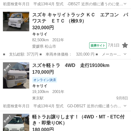
初度検査年月日 平成13年4月 型式 -DB52T 近所の畑に通うのに使う
くらいでした。 基本車庫に入れていたので綺麗な方だと思います。 昨
高知
吾川郡
東京駅
キャリイ
軽トラ
スズキ キャリイトラック ＫＣ エアコン パ
年末エアコンが効かなくなりました。 車検が今年4月で切れていま
ワステ ＥＴＣ （検9.9）
す。 現状でかまわな...
320,000円
キャリイ
82,500km
2011年
7月1日
提携サイト
愛媛県 松山市
■ 支払総額: 37万円 ■ 車両本体価格： 320,000 円 ■ メーカー
名： スズキ ■ 車種名： キャリイトラック ■ グレード名： Ｋ
愛媛
松山市
キャリイ
スズキ軽トラ 4WD 走行19100km
Ｃ エアコン パワステ ＥＴＣ ■ 排気量： 660cc ■ ドア枚
170,000円
数： 2D...
オンライン決済
キャリイ
19,100km
2001年
東京駅
9月8日
初度検査年月日 平成13年4月 型式 GD-DB52T 近所の畑に通うのに
使うくらいでした。 基本車庫に入れていたので綺麗な方だと思いま
高知
吾川郡
東京駅
キャリイ
軽トラ
軽トラお譲りします！（4WD・MT・ETC付
す。 昨年末エアコンが効かなくなりました。 車検が今年4月で切れて
き・即乗りOK）
います。 現状でかま...
180,000円