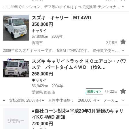
ここ半年でミッション、デフ等のオイルはすべて交換済 テンショナー
プーリー。スパークプラグ3本も交換済 エンジン、エアコン ミッシ
高知
土佐市
伊野駅
キャリイ
ミッション
スズキ キャリー MT 4WD
ョンとの不具合はありません。 購入後 すぐに使用できます。リモコ
350,000円
ンキーは無し タイヤも1...
キャリイ
67,800km
2009年
香南市
3月9日
2009年式スズキキャリーです。 5速MTで4WDです。 農作業で使って
いたので荷台はキズやサビなどありますが、車体はヘコみなどなく、
高知
香南市
キャリイ
キャリー
スズキ キャリイトラック ＫＣエアコン・パワ
年式のわりには綺麗な方だとおもいます。 特に今のところ不具合など
ステ パートタイム４ＷＤ （検9.…
はありません。 ちょこ...
268,000円
キャリイ
86,942km
2004年
7月22日
提携サイト
愛媛県 西条市
■ 支払総額: 29.8万円 ■ 車両本体価格： 268,000 円 ■ メーカー
名： スズキ ■ 車種名： キャリイトラック ■ グレード名： Ｋ
愛媛
西条市
キャリイ
●自社ローン対応●平成29年3月登録のキャリ
Ｃエアコン・パワステ パートタイム４ＷＤ ■ 排気量： 660cc ■
イKC 4WD 高知
ド...
720,000円