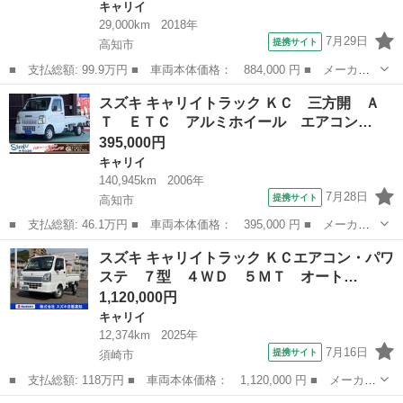
キャリイ
29,000km
2018年
7月29日
提携サイト
高知市
■ 支払総額: 99.9万円 ■ 車両本体価格： 884,000 円 ■ メーカー
名： スズキ ■ 車種名： キャリイトラック ■ グレード名： ４
高知
高知市
キャリイ
スズキ キャリイトラック ＫＣ 三方開 Ａ
ＷＤ ＫＣ ★★★新品タイヤ／ＥＢＤ付ＡＢＳ／衝突安全ボディ／
Ｔ ＥＴＣ アルミホイール エアコン…
パワーステア...
395,000円
キャリイ
140,945km
2006年
7月28日
提携サイト
高知市
■ 支払総額: 46.1万円 ■ 車両本体価格： 395,000 円 ■ メーカー
名： スズキ ■ 車種名： キャリイトラック ■ グレード名： Ｋ
高知
高知市
キャリイ
スズキ キャリイトラック ＫＣエアコン・パワ
Ｃ 三方開 ＡＴ ＥＴＣ アルミホイール エアコン ■ 排気
ステ ７型 ４ＷＤ ５ＭＴ オート…
量： 660c...
1,120,000円
キャリイ
12,374km
2025年
7月16日
提携サイト
須崎市
■ 支払総額: 118万円 ■ 車両本体価格： 1,120,000 円 ■ メーカー
名： スズキ ■ 車種名： キャリイトラック ■ グレード名： Ｋ