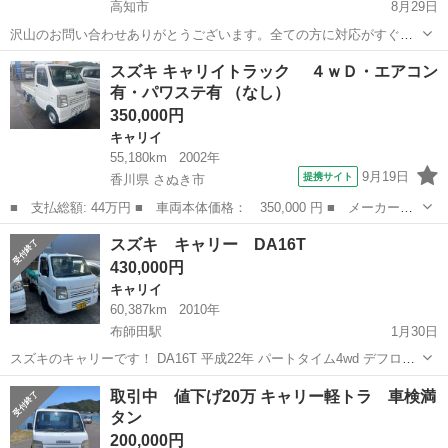
高知市
8月29日
沢山のお問い合わせありがとうございます。全ての方に対応がすぐに
できず、すみません。 オートマ車、走行約75000k位（多少増えます）
高知
高知市
キャリイ
軽トラ
スズキ キャリイトラック ４ｗＤ・エアコン
車検は令和7年4月まであります。 運転席ドアゆがみあり、大雨時には
有・パワステ有 （なし）
少し中に入ります(*_*...
350,000円
キャリイ
55,180km
2002年
9月19日
提携サイト
香川県 さぬき市
■ 支払総額: 44万円 ■ 車両本体価格： 350,000 円 ■ メーカー
名： スズキ ■ 車種名： キャリイトラック ■ グレード名：
香川
さぬき市
キャリイ
スズキ キャリー DA16T
４ｗＤ・エアコン有・パワステ有 ■ 排気量： 660cc ■ ドア枚
430,000円
数： 2D...
キャリイ
60,387km
2010年
布師田駅
1月30日
スズキのキャリーです！ DA16T 平成22年 パートタイム4wd デフロッ
ク付き 走行60387km 車検令和6年4月21日 軽トラなので傷などはあり
高知
南国市
布師田駅
キャリイ
キャリー
取引中 値下げ20万 キャリー軽トラ 車検満
ます！ エンジンミッションともに良好です！ 神経質な方はご遠慮くだ
タン
さい...
200,000円