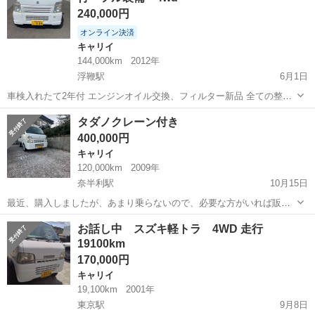
240,000円
オンライン決済
キャリイ
144,000km
2012年
浮鞭駅
6月1日
車検入れたて2年付 エンジンオイル交換、フィルター新品 全ての整備
済み 鍵 2つ 4wd 切り替え Ac パワーもあってめちゃくちゃ早いで
高知
幡多郡
浮鞭駅
キャリイ
4wd
タダノクレーン付き
す！ 便利で取り回しも良く、運転しやすいです。引っ越しの為泣く泣
400,000円
く手放しま...
キャリイ
120,000km
2009年
奈半利駅
10月15日
最近、購入しましたが、あまり乗らないので、必要な方がいれば販売
します。5MT.4wdです。エアコン良く冷えます。マフラー変えてま
高知
安芸郡
奈半利駅
キャリイ
タダノ
お話し中 スズキ軽トラ 4WD 走行
す。純正マフラー、純正タイヤあります。タダノ500キロ吊り油圧クレ
19100km
ーン付き。車検は9年４月まであ...
170,000円
キャリイ
19,100km
2001年
東京駅
9月8日