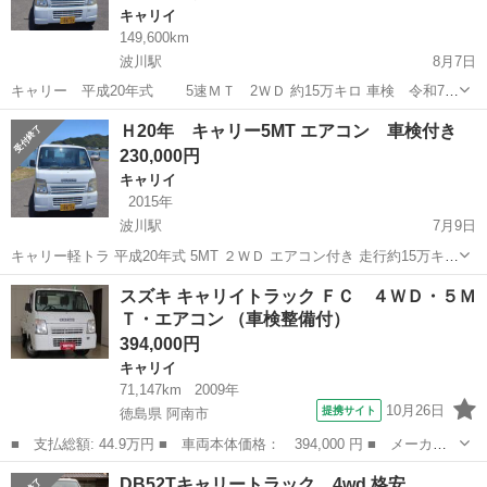
キャリイ
149,600km
波川駅
8月7日
キャリー 平成20年式 5速ＭＴ 2ＷＤ 約15万キロ 車検 令和7年
6月19日まで タイミングチェーン エアコン付き エンジンオイル交
高知
土佐市
波川駅
キャリイ
キャリー
Ｈ20年 キャリー5MT エアコン 車検付き
換しました。 外装クリーニング磨き、ワックスしてます。綺麗で
230,000円
す。 ...
キャリイ
2015年
波川駅
7月9日
キャリー軽トラ 平成20年式 5MT ２ＷＤ エアコン付き 走行約15万キロ
車検 令和7年6月19日 タイミングチェーン エンジンオイル交換しま
高知
土佐市
波川駅
キャリイ
キャリー
スズキ キャリイトラック ＦＣ ４ＷＤ・５Ｍ
した。 外装磨き、ワックスしてます。綺麗です。 リサイクル料...
Ｔ・エアコン （車検整備付）
394,000円
キャリイ
71,147km
2009年
10月26日
提携サイト
徳島県 阿南市
■ 支払総額: 44.9万円 ■ 車両本体価格： 394,000 円 ■ メーカー
名： スズキ ■ 車種名： キャリイトラック ■ グレード名： Ｆ
徳島
阿南市
キャリイ
DB52Tキャリートラック 4wd 格安