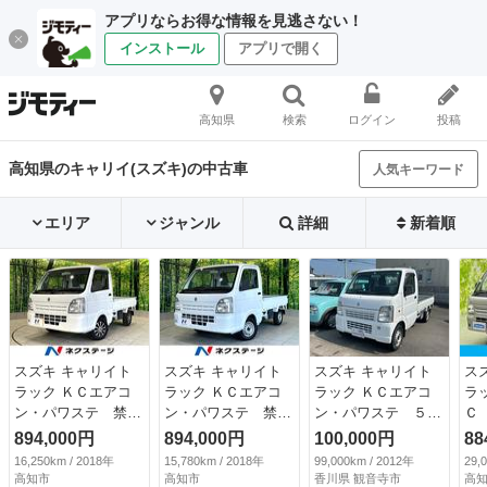
アプリならお得な情報を見逃さない！
インストール
アプリで開く
高知県
検索
ログイン
投稿
高知県のキャリイ(スズキ)の中古車
人気キーワード
エリア
ジャンル
詳細
新着順
スズキ キャリイト
スズキ キャリイト
スズキ キャリイト
ス
ラック ＫＣエアコ
ラック ＫＣエアコ
ラック ＫＣエアコ
ラ
ン・パワステ 禁煙
ン・パワステ 禁煙
ン・パワステ ５速
Ｃ
車 ＥＴＣ ＬＥＤ
車 ＭＴ車 ４Ｗ
ＭＴ ２ＷＤ 三方
ヤ
894,000円
894,000円
100,000円
88
ヘッドライト エア
Ｄ エアコン ダイ
開 （検8.11）
／
16,250km / 2018年
15,780km / 2018年
99,000km / 2012年
29,
コン エアバック
ヤル式ヘッドライト
パ
高知市
高知市
香川県 観音寺市
高