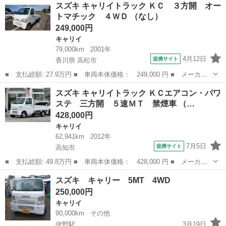
高知
須崎市
キャリイ
スズキ キャリイトラック ＫＣ ３方開 オー
Ｃエアコン・パワステ ７型 ４ＷＤ ５ＭＴ オートライト スズ
トマチック ４ＷＤ （なし）
キセーフテ...
249,000円
キャリイ
79,000km
2001年
4月12日
提携サイト
香川県 高松市
■ 支払総額: 27.9万円 ■ 車両本体価格： 249,000 円 ■ メーカー
名： スズキ ■ 車種名： キャリイトラック ■ グレード名： Ｋ
香川
高松市
キャリイ
スズキ キャリイトラック ＫＣエアコン・パワ
Ｃ ３方開 オートマチック ４ＷＤ ■ 排気量： 660cc ■ ドア枚
ステ 三方開 ５速ＭＴ 禁煙車 （…
数...
428,000円
キャリイ
62,941km
2012年
7月5日
提携サイト
高知市
■ 支払総額: 49.8万円 ■ 車両本体価格： 428,000 円 ■ メーカー
名： スズキ ■ 車種名： キャリイトラック ■ グレード名： Ｋ
高知
高知市
キャリイ
スズキ キャリー 5MT 4WD
Ｃエアコン・パワステ 三方開 ５速ＭＴ 禁煙車 ■ 排気量：
250,000円
660cc ...
キャリイ
90,000km
その他
伊野駅
3月19日