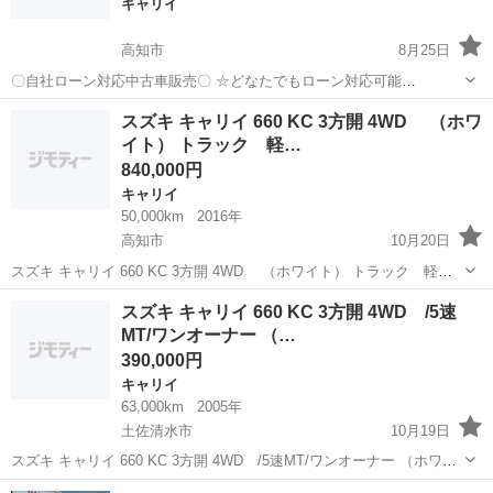
キャリイ
高知市
8月25日
〇自社ローン対応中古車販売〇 ☆どなたでもローン対応可能
☆ １、勤続年数の短い方や自営業の方 ２、パートを
高知
高知市
キャリイ
車両
スズキ キャリイ 660 KC 3方開 4WD （ホワ
される主婦の方や派遣社員の方 ３、自己破産等をされた方やローンが
イト） トラック 軽…
組めない方 ４、他社様で...
840,000円
キャリイ
50,000km
2016年
高知市
10月20日
スズキ キャリイ 660 KC 3方開 4WD （ホワイト） トラック 軽自
動車 本体価格 840,000円 支払総額 900,000円 年式(初度登録
高知
高知市
キャリイ
トラック
スズキ キャリイ 660 KC 3方開 4WD /5速
年):2016(H28) 走行距離:5km 修復歴:なし リサイ...
MT/ワンオーナー （…
390,000円
キャリイ
63,000km
2005年
土佐清水市
10月19日
スズキ キャリイ 660 KC 3方開 4WD /5速MT/ワンオーナー （ホワイ
ト） トラック 軽自動車 本体価格 390,000円 支払総額 470,000円 年
高知
土佐清水市
キャリイ
トラック