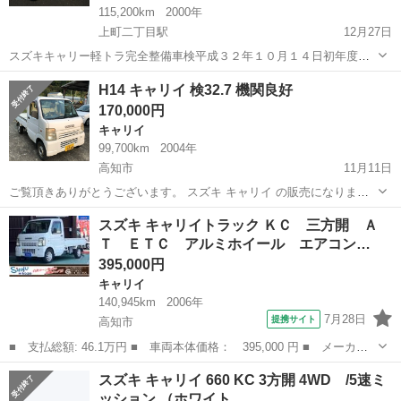
115,200km
2000年
上町二丁目駅
12月27日
スズキキャリー軽トラ完全整備車検平成３２年１０月１４日初年度登
録平成１２年です。費用はこれ以外かかりません。実車検分歓迎で
高知
高知市
上町二丁目駅
キャリイ
キャリー
H14 キャリイ 検32.7 機関良好
す。高知市上町にあります。シート少し破れ有ります。不具合は無く
170,000円
馬力があります。タイヤおおよそ六分山です...
キャリイ
99,700km
2004年
高知市
11月11日
ご覧頂きありがとうございます。 スズキ キャリイ の販売になりま
す。 年式 H14 走行距離 99700km 5M/T パートタイム4WD 走る、曲が
高知
高知市
キャリイ
パートタイム
スズキ キャリイトラック ＫＣ 三方開 Ａ
る、止まる 問題ありません。 今夏に購入し先日まで使っていました
Ｔ ＥＴＣ アルミホイール エアコン…
が、使う...
395,000円
キャリイ
140,945km
2006年
7月28日
提携サイト
高知市
■ 支払総額: 46.1万円 ■ 車両本体価格： 395,000 円 ■ メーカー
名： スズキ ■ 車種名： キャリイトラック ■ グレード名： Ｋ
高知
高知市
キャリイ
スズキ キャリイ 660 KC 3方開 4WD /5速ミ
Ｃ 三方開 ＡＴ ＥＴＣ アルミホイール エアコン ■ 排気
ッション （ホワイト…
量： 660c...