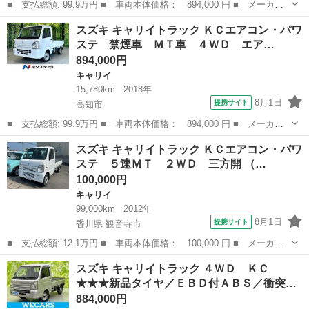
■ 支払総額: 99.9万円 ■ 車両本体価格： 894,000 円 ■ メーカー
名： スズキ ■ 車種名： キャリイトラック ■ グレード名： Ｋ
高知
高知市
キャリイ
スズキ キャリイトラック ＫＣエアコン・パワ
Ｃエアコン・パワステ 禁煙車 ＥＴＣ ＬＥＤヘッドライト エア
ステ 禁煙車 ＭＴ車 ４ＷＤ エア…
コン エアバ...
894,000円
キャリイ
15,780km
2018年
8月1日
提携サイト
高知市
■ 支払総額: 99.9万円 ■ 車両本体価格： 894,000 円 ■ メーカー
名： スズキ ■ 車種名： キャリイトラック ■ グレード名： Ｋ
高知
高知市
キャリイ
スズキ キャリイトラック ＫＣエアコン・パワ
Ｃエアコン・パワステ 禁煙車 ＭＴ車 ４ＷＤ エアコン ダイヤ
ステ ５速ＭＴ ２ＷＤ 三方開 （…
ル式ヘッドラ...
100,000円
キャリイ
99,000km
2012年
8月1日
提携サイト
香川県 観音寺市
■ 支払総額: 12.1万円 ■ 車両本体価格： 100,000 円 ■ メーカー
名： スズキ ■ 車種名： キャリイトラック ■ グレード名： Ｋ
香川
観音寺市
キャリイ
スズキ キャリイトラック ４ＷＤ ＫＣ
Ｃエアコン・パワステ ５速ＭＴ ２ＷＤ 三方開 ■ 排気量：
★★★新品タイヤ／ＥＢＤ付ＡＢＳ／衝突…
660cc ...
884,000円