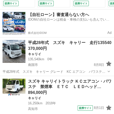
（車検整備付）
レベライザー （車
／
提携サイト
提携サイト
提携サイト
提
検整備付）
ン
ス
【自社ローン】審査通らない方へ
０
IDOMの自社ローンは税金・車検の支払いも含んでいる
ア
ので毎月の支払額は一定
リ
ド
Ad
株式会社IDOM
ー
平成28年式 スズキ キャリー 走行135540
370,000円
キャリイ
135,540km
0年
南国市
8月8日
平成28年式 スズキ キャリー グレード KC エアコン パワステ
2WD 5速 内外装 年式相応より綺麗だと思います。 傷 エクボ 多少
高知
南国市
キャリイ
キャリー
スズキ キャリイトラック ＫＣエアコン・パワ
あります。 現車確認出来ますので見て決めてください。 車両代金＋消
ステ 禁煙車 ＥＴＣ ＬＥＤヘッド…
費税＋リサイ...
894,000円
キャリイ
16,250km
2018年
8月1日
提携サイト
高知市