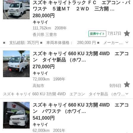
スズキ キャリイトラック ＦＣ エアコン・パ
式(初度登録年):2005(H17) ワンオーナー:...
ワステ ５速ＭＴ ２ＷＤ 三方開 …
280,000円
キャリイ
111,762km
2008年
7月17日
提携サイト
香川県 三豊市
■ 支払総額: 35万円 ■ 車両本体価格： 280,000 円 ■ メーカー
名： スズキ ■ 車種名： キャリイトラック ■ グレード名： Ｆ
香川
三豊市
キャリイ
スズキ キャリイ 660 KU 3方開 4WD エアコ
Ｃ エアコン・パワステ ５速ＭＴ ２ＷＤ 三方開 ■ 排気量：
ン タイヤ新品 （ホワ…
660cc ■...
270,000円
キャリイ
72,000km
1998年
高知市
9月6日
スズキ キャリイ 660 KU 3方開 4WD エアコン タイヤ新品 （ホワイ
ト） トラック 軽自動車 本体価格 270,000円 支払総額 334,000円 年
高知
高知市
キャリイ
法定
スズキ キャリイ 660 KU 3方開 4WD エアコ
式(初度登録年):1998(H10) 走行距離:7.2万...
ン パワステ （ホワイ…
541,000円
キャリイ
62,000km
2001年