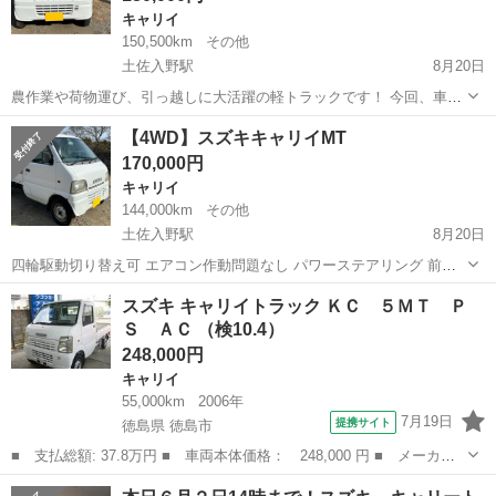
キャリイ
150,500km
その他
土佐入野駅
8月20日
農作業や荷物運び、引っ越しに大活躍の軽トラックです！ 今回、車の
乗り換えのため大切にしてきた軽トラをお譲りします。 ✅ ポイント
高知
幡多郡
土佐入野駅
キャリイ
軽トラ
【4WD】スズキキャリイMT
・車検たっぷり1年9ヶ月 ・ETC付き ・パワーステアリング付きで運転
170,000円
ラクラク ・エアコン効...
キャリイ
144,000km
その他
土佐入野駅
8月20日
四輪駆動切り替え可 エアコン作動問題なし パワーステアリング 前照
灯LED交換済み 型式：GD-DB52T 登録：平成13年 車検：令和7年6月
高知
幡多郡
土佐入野駅
キャリイ
スズキキャリイ
スズキ キャリイトラック ＫＣ ５ＭＴ Ｐ
23日まで 自賠責：令和7年7月23日まで 走行：144,000km...
Ｓ ＡＣ （検10.4）
248,000円
キャリイ
55,000km
2006年
7月19日
提携サイト
徳島県 徳島市
■ 支払総額: 37.8万円 ■ 車両本体価格： 248,000 円 ■ メーカー
名： スズキ ■ 車種名： キャリイトラック ■ グレード名： Ｋ
徳島
徳島市
キャリイ