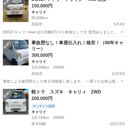
Ｃ ４ＷＤ・５ＭＴ・エアコン ■ 排気量： 660cc ■ ドア枚数：
150,000円
2...
キャリイ
90,000km
高知市
5月4日
DB52Tキャリー4wd 走行距離9万キロ車検なしです 質問ありましたら
連絡ください
高知
高知市
キャリイ
4wd
事故歴なし！車屋仕入れ！格安！（08年キャ
リー）
300,000円
キャリイ
119,506km
2008年
高知市
12月4日
事故による修理歴なしの車を現物渡し致します。 一通りの点検は致し
ますが、修理は致しません。 車屋のおっちゃんが仕入れた車を宣伝す
高知
高知市
キャリイ
車屋
軽トラ スズキ キャリィ 2WD
ることになりました。 写真や各種の情報は掲載しますが、車屋のおっ
200,000円
ちゃんの話を聞いてくだ...
オンライン決済
キャリイ
119,316km
2008年
奈半利駅
10月13日