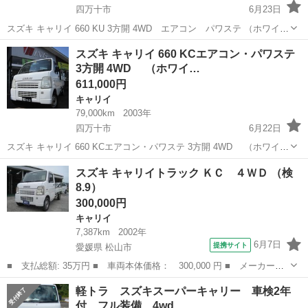
四万十市
6月23日
スズキ キャリイ 660 KU 3方開 4WD エアコン パワステ （ホワイ
ト） トラック 軽自動車 本体価格 541,000円 支払総額 626,000円 年
高知
四万十市
キャリイ
トラック
スズキ キャリイ 660 KCエアコン・パワステ
式(初度登録年):2001(H13) 走行距離:6.2万k...
3方開 4WD （ホワイ…
611,000円
キャリイ
79,000km
2003年
四万十市
6月22日
スズキ キャリイ 660 KCエアコン・パワステ 3方開 4WD （ホワイ
ト） トラック 軽自動車 本体価格 611,000円 支払総額 696,000円 年
高知
四万十市
キャリイ
トラック
スズキ キャリイトラック ＫＣ ４ＷＤ （検
式(初度登録年):2003(H15) 走行距離:7.9万k...
8.9）
300,000円
キャリイ
7,387km
2002年
6月7日
提携サイト
愛媛県 松山市
■ 支払総額: 35万円 ■ 車両本体価格： 300,000 円 ■ メーカー
名： スズキ ■ 車種名： キャリイトラック ■ グレード名： Ｋ
愛媛
松山市
キャリイ
軽トラ スズキスーパーキャリー 車検2年
Ｃ ４ＷＤ ■ 排気量： 660cc ■ ドア枚数： 2D ■ ミッション：
付 フル装備 4wd
...