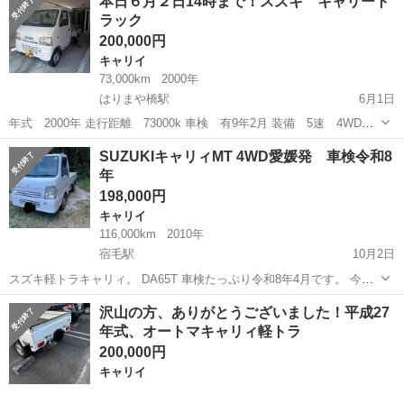
本日６月２日14時まで！スズキ キャリート
Ｃ ５ＭＴ ＰＳ ＡＣ ■ 排気量： 660cc ■ ドア枚数： 2D ■...
ラック
200,000円
キャリイ
73,000km
2000年
はりまや橋駅
6月1日
年式 2000年 走行距離 73000k 車検 有9年2月 装備 5速 4WD
エアコン AM (PS.PW無し) 年式は古いですが内外装とも綺麗な車
高知
高知市
はりまや橋駅
キャリイ
キャリー
SUZUKIキャリィMT 4WD愛媛発 車検令和8
両だと思います。仕事で使用しておりましたのでそれなりに小キズ、
年
小サビはござ...
198,000円
キャリイ
116,000km
2010年
宿毛駅
10月2日
スズキ軽トラキャリィ。 DA65T 車検たっぷり令和8年4月です。 今年4
月に近所の中古車販売店で購入しました。 タイヤは購入時に2本新品
高知
宿毛市
宿毛駅
キャリイ
SUZUKI
沢山の方、ありがとうございました！平成27
に交換しております。 4WDです。エアコン。パワステ。 走行距離、
年式、オートマキャリィ軽トラ
中古車具合それなりで...
200,000円
キャリイ