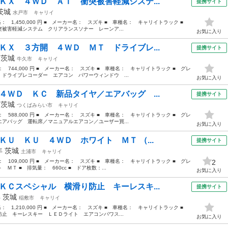
ＫＸ ４ＷＤ ＡＴ 衝突被害軽減システ...
提携サイト
茨城
水戸市
キャリイ
価格： 1,450,000 円 ■ メーカー名： スズキ ■ 車種名： キャリイトラック ■
被害軽減システム クリアランスソナー レーンア...
お気に入り
ＫＸ ３方開 ４ＷＤ ＭＴ ドライブレ...
提携サイト
年
茨城
牛久市
キャリイ
格： 744,000 円 ■ メーカー名： スズキ ■ 車種名： キャリイトラック ■ グレ
ドライブレコーダー エアコン パワーウィンドウ ...
お気に入り
４ＷＤ ＫＣ 新品タイヤ／エアバッグ ...
提携サイト
年
茨城
つくばみらい市
キャリイ
格： 588,000 円 ■ メーカー名： スズキ ■ 車種名： キャリイトラック ■ グレ
アバッグ 運転席／マニュアルエアコン／ユーザー買...
お気に入り
ＫＵ ＫＵ ４ＷＤ ホワイト ＭＴ （...
提携サイト
8年
茨城
土浦市
キャリイ
格： 109,000 円 ■ メーカー名： スズキ ■ 車種名： キャリイトラック ■ グレ
2
Ｔ ■ 排気量： 660cc ■ ドア枚数：...
お気に入り
ＫＣスペシャル 横滑り防止 キーレスキ...
提携サイト
年
茨城
稲敷市
キャリイ
価格： 1,210,000 円 ■ メーカー名： スズキ ■ 車種名： キャリイトラック ■
止 キーレスキー ＬＥＤライト エアコンパワス...
お気に入り