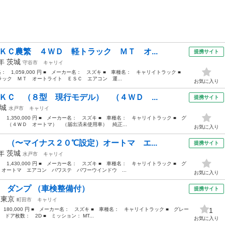
ＫＣ農繁 ４ＷＤ 軽トラック ＭＴ オ...
提携サイト
2年
茨城
守谷市
キャリイ
価格： 1,059,000 円 ■ メーカー名： スズキ ■ 車種名： キャリイトラック ■
ック ＭＴ オートライト ＥＳＣ エアコン 運...
お気に入り
ＫＣ （８型 現行モデル） （４ＷＤ ...
提携サイト
城
水戸市
キャリイ
： 1,350,000 円 ■ メーカー名： スズキ ■ 車種名： キャリイトラック ■ グ
 （４ＷＤ オートマ） （届出済未使用車） 純正...
お気に入り
 （〜マイナス２０℃設定）オートマ エ...
提携サイト
4年
茨城
水戸市
キャリイ
： 1,430,000 円 ■ メーカー名： スズキ ■ 車種名： キャリイトラック ■ グ
ートマ エアコン パワステ パワーウインドウ ...
お気に入り
 ダンプ （車検整備付）
提携サイト
年
東京
町田市
キャリイ
 180,000 円 ■ メーカー名： スズキ ■ 車種名： キャリイトラック ■ グレー
1
 ドア枚数： 2D ■ ミッション： MT...
お気に入り