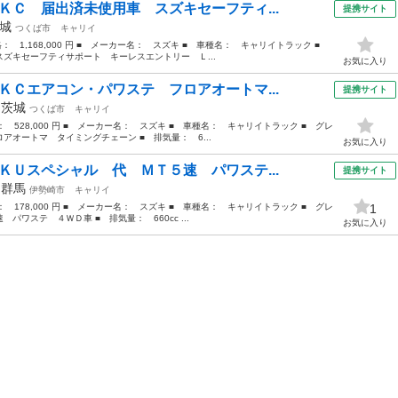
ＫＣ 届出済未使用車 スズキセーフティ...
提携サイト
城
つくば市
キャリイ
価格： 1,168,000 円 ■ メーカー名： スズキ ■ 車種名： キャリイトラック ■
ズキセーフティサポート キーレスエントリー Ｌ...
お気に入り
ＫＣエアコン・パワステ フロアオートマ...
提携サイト
年
茨城
つくば市
キャリイ
格： 528,000 円 ■ メーカー名： スズキ ■ 車種名： キャリイトラック ■ グレ
オートマ タイミングチェーン ■ 排気量： 6...
お気に入り
ＫＵスペシャル 代 ＭＴ５速 パワステ...
提携サイト
年
群馬
伊勢崎市
キャリイ
格： 178,000 円 ■ メーカー名： スズキ ■ 車種名： キャリイトラック ■ グレ
1
ワステ ４ＷＤ車 ■ 排気量： 660cc ...
お気に入り