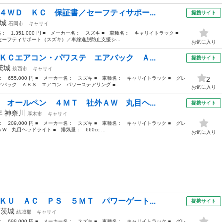
４ＷＤ ＫＣ 保証書／セーフティサポー...
提携サイト
城
石岡市
キャリイ
価格： 1,351,000 円 ■ メーカー名： スズキ ■ 車種名： キャリイトラック ■
ーフティサポート（スズキ）／車線逸脱防止支援シ...
お気に入り
ＫＣエアコン・パワステ エアバック Ａ...
提携サイト
茨城
筑西市
キャリイ
格： 655,000 円 ■ メーカー名： スズキ ■ 車種名： キャリイトラック ■ グレ
2
バック ＡＢＳ エアコン パワーステアリング ■...
お気に入り
 オールペン ４ＭＴ 社外ＡＷ 丸目ヘ...
提携サイト
6年
神奈川
厚木市
キャリイ
格： 209,000 円 ■ メーカー名： スズキ ■ 車種名： キャリイトラック ■ グレ
丸目ヘッドライト ■ 排気量： 660cc ...
お気に入り
ＫＵ ＡＣ ＰＳ ５ＭＴ パワーゲート...
提携サイト
年
茨城
結城郡
キャリイ
格： 698,000 円 ■ メーカー名： スズキ ■ 車種名： キャリイトラック ■ グレ