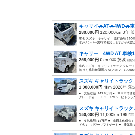
キャリイ🚗AT🚗4WD
280,000円
120,000km 0年
茨
車名 スズキ キャリイ 走行距離 120000
水戸ナンバー無料で名変しますがそのほか
キャリー 4WD AT 車検1
258,000円
0km 0年
茨城
稲敷
車名 スズキ キャリィトラック グレード K
無 有り作動確認済み AT／MT AT 190
スズキ キャリイトラック 
1,380,000円
4km 2026年
茨
■ 支払総額: 143.6万円 ■ 車両本体
グレード名： ＫＣ ４ＷＤ 軽トラック
スズキ キャリイトラック 
150,000円
11,000km 1992
■ 支払総額: 18万円 ■ 車両本体価格：
ド名： パワーリフトゲート ■ 排気量： 6