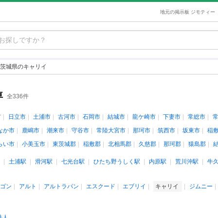
地元の掲示板 ジモティー
茨城県のキャリイ
車
全336件
市
日立市
土浦市
古河市
石岡市
結城市
龍ケ崎市
下妻市
常総市
なか市
鹿嶋市
潮来市
守谷市
常陸大宮市
那珂市
筑西市
坂東市
稲
らい市
小美玉市
東茨城郡
稲敷郡
北相馬郡
久慈郡
那珂郡
猿島郡
土浦駅
滑河駅
七光台駅
ひたち野うしく駅
内原駅
荒川沖駅
牛
ゴン
アルト
アルトラパン
エスクード
エブリイ
キャリイ
ジムニー
法人