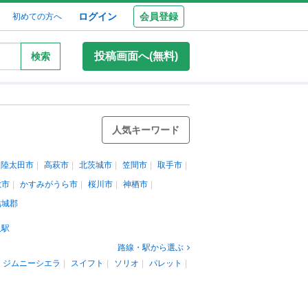
ログイン
会員登録
初めての方へ
投稿画面へ(無料)
検索
人気キーワード
常陸太田市
高萩市
北茨城市
笠間市
取手市
敷市
かすみがうら市
桜川市
神栖市
結城郡
久駅
路線・駅から選ぶ
ジムニーシエラ
スイフト
ソリオ
パレット