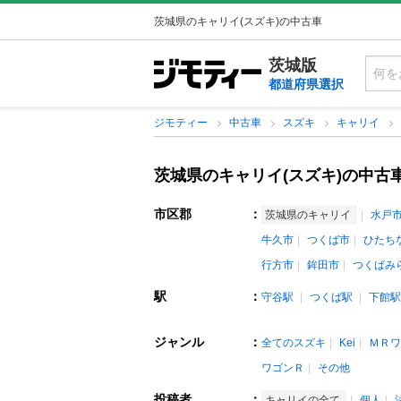
茨城県のキャリイ(スズキ)の中古車
茨城版
都道府県選択
ジモティー
中古車
スズキ
キャリイ
茨城県のキャリイ(スズキ)の中古
市区郡
：
茨城県のキャリイ
水戸
牛久市
つくば市
ひたち
行方市
鉾田市
つくばみ
駅
：
守谷駅
つくば駅
下館駅
ジャンル
：
全てのスズキ
Kei
ＭＲワ
ワゴンＲ
その他
投稿者
：
キャリイの全て
個人