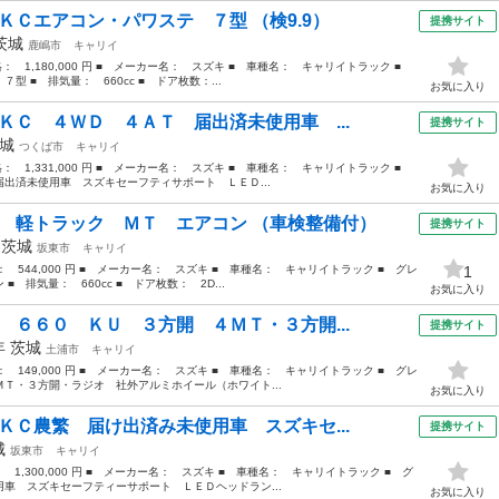
ＫＣエアコン・パワステ ７型 （検9.9）
提携サイト
茨城
鹿嶋市
キャリイ
価格： 1,180,000 円 ■ メーカー名： スズキ ■ 車種名： キャリイトラック ■
 ■ 排気量： 660cc ■ ドア枚数：...
お気に入り
ＫＣ ４ＷＤ ４ＡＴ 届出済未使用車 ...
提携サイト
城
つくば市
キャリイ
価格： 1,331,000 円 ■ メーカー名： スズキ ■ 車種名： キャリイトラック ■
出済未使用車 スズキセーフティサポート ＬＥＤ...
お気に入り
 軽トラック ＭＴ エアコン （車検整備付）
提携サイト
年
茨城
坂東市
キャリイ
格： 544,000 円 ■ メーカー名： スズキ ■ 車種名： キャリイトラック ■ グレ
1
排気量： 660cc ■ ドア枚数： 2D...
お気に入り
 ６６０ ＫＵ ３方開 ４ＭＴ・３方開...
提携サイト
6年
茨城
土浦市
キャリイ
格： 149,000 円 ■ メーカー名： スズキ ■ 車種名： キャリイトラック ■ グレ
・３方開・ラジオ 社外アルミホイール（ホワイト...
お気に入り
ＫＣ農繁 届け出済み未使用車 スズキセ...
提携サイト
城
坂東市
キャリイ
： 1,300,000 円 ■ メーカー名： スズキ ■ 車種名： キャリイトラック ■ グ
車 スズキセーフティーサポート ＬＥＤヘッドラン...
お気に入り