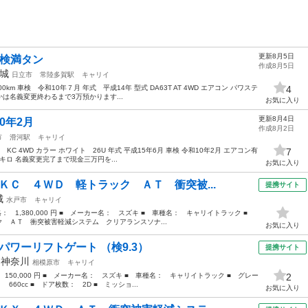
更新8月5日
車検満タン
作成8月5日
城
日立市
常陸多賀駅
キャリイ
km 車検 令和10年７月 年式 平成14年 型式 DA63T AT 4WD エアコン パワステ
4
は名義変更終わるまで3万預かります...
お気に入り
更新8月4日
0年2月
作成8月2日
市
滑河駅
キャリイ
C 4WD カラー ホワイト 26U 年式 平成15年6月 車検 令和10年2月 エアコン有
7
000キロ 名義変更完了まで現金三万円を...
お気に入り
ＫＣ ４ＷＤ 軽トラック ＡＴ 衝突被...
提携サイト
城
水戸市
キャリイ
価格： 1,380,000 円 ■ メーカー名： スズキ ■ 車種名： キャリイトラック ■
 ＡＴ 衝突被害軽減システム クリアランスソナ...
お気に入り
パワーリフトゲート （検9.3）
提携サイト
年
神奈川
相模原市
キャリイ
 150,000 円 ■ メーカー名： スズキ ■ 車種名： キャリイトラック ■ グレー
2
60cc ■ ドア枚数： 2D ■ ミッショ...
お気に入り