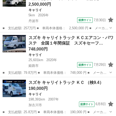
2,500,000円
キャリイ
5km
2026年
7月30日
提携サイト
丹波市
■ 支払総額: 257万円 ■ 車両本体価格： 2,500,000 円 ■ メーカー
名： スズキ ■ 車種名： キャリイトラック ■ グレード名： Ｋ
兵庫
丹波市
キャリイ
スズキ キャリイトラック ＫＣエアコン・パワ
Ｃスペシャル 届出済未使用車 中温冷凍車－５度設定 サイドスラ
ステ 全国１年間保証 スズキセーフ…
イドドア左...
748,000円
キャリイ
25,601km
2020年
7月29日
提携サイト
姫路市
■ 支払総額: 79.8万円 ■ 車両本体価格： 748,000 円 ■ メーカー
名： スズキ ■ 車種名： キャリイトラック ■ グレード名： Ｋ
兵庫
姫路市
キャリイ
スズキ キャリイトラック ＫＣ （検9.4）
Ｃエアコン・パワステ 全国１年間保証 スズキセーフティサポー
190,000円
ト エアコン ...
キャリイ
198,391km
2007年
6月8日
提携サイト
加古川市
■ 支払総額: 25.8万円 ■ 車両本体価格： 190,000 円 ■ メーカー