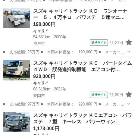
名： スズキ ■ 車種名： キャリイトラック ■ グレード名： Ｋ
兵庫
丹波市
キャリイ
スズキ キャリイトラック ＫＤ ワンオーナ
Ｃ 低温冷凍車ー２０度設定 サイドスライドドア左 床スノコ ４
ー ５．４万キロ パワステ ５速マニ…
ＷＤ ４Ａ...
190,000円
キャリイ
54,561km
2000年
7月27日
提携サイト
神戸市
■ 支払総額: 25万円 ■ 車両本体価格： 190,000 円 ■ メーカー
名： スズキ ■ 車種名： キャリイトラック ■ グレード名： Ｋ
兵庫
神戸市
キャリイ
スズキ キャリイトラック ＫＣ パートタイム
Ｄ ワンオーナー ５．４万キロ パワステ ５速マニュアル 法定
４ＷＤ 誤発進抑制機能 エアコン付…
整備付き 車検整...
920,000円
キャリイ
68,318km
2022年
7月30日
提携サイト
豊岡市
■ 支払総額: 97万円 ■ 車両本体価格： 920,000 円 ■ メーカー
名： スズキ ■ 車種名： キャリイトラック ■ グレード名： Ｋ
兵庫
豊岡市
キャリイ
スズキ キャリイトラック ＫＣエアコン・パワ
Ｃ パートタイム４ＷＤ 誤発進抑制機能 エアコン付き ＷＳＲ
ステ ７型 キーレス パワーウィン…
Ｓ 運転席エアバッ...
1,173,000円