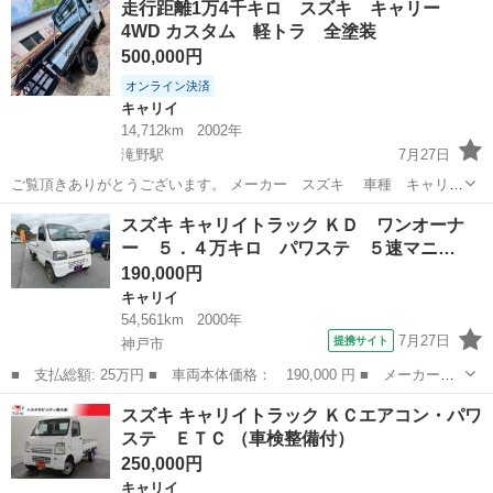
走行距離1万4千キロ スズキ キャリー
垂直ゲートリフター パワーゲート軽トラック ＭＴ ドライブレコ
4WD カスタム 軽トラ 全塗装
ーダー Ｅ...
500,000円
オンライン決済
キャリイ
14,712km
2002年
滝野駅
7月27日
ご覧頂きありがとうございます。 メーカー スズキ 車種 キャリー
年式 平成14年 型式 LE-DA63T 走行距離 14,000km 車検 R8.8
兵庫
加東市
滝野駅
キャリイ
スズキ キャリイトラック ＫＤ ワンオーナ
4WD MTミッション パワステあり A/Cなし カスタム ○全塗...
ー ５．４万キロ パワステ ５速マニ…
190,000円
キャリイ
54,561km
2000年
7月27日
提携サイト
神戸市
■ 支払総額: 25万円 ■ 車両本体価格： 190,000 円 ■ メーカー
名： スズキ ■ 車種名： キャリイトラック ■ グレード名： Ｋ
兵庫
神戸市
キャリイ
スズキ キャリイトラック ＫＣエアコン・パワ
Ｄ ワンオーナー ５．４万キロ パワステ ５速マニュアル 法定
ステ ＥＴＣ （車検整備付）
整備付き 車検整...
250,000円
キャリイ