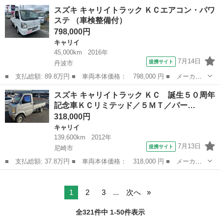
名： スズキ ■ 車種名： キャリイトラック ■ グレード名： Ｋ
大阪
堺市
キャリイ
スズキ キャリイトラック ＫＣエアコン・パワ
Ｃエアコン・パワステ ユーザー買取車 ５速ＭＴ パワステ エア
ステ （車検整備付）
コン ＥＴＣ 三...
798,000円
キャリイ
45,000km
2016年
7月14日
提携サイト
丹波市
■ 支払総額: 89.8万円 ■ 車両本体価格： 798,000 円 ■ メーカー
名： スズキ ■ 車種名： キャリイトラック ■ グレード名： Ｋ
兵庫
丹波市
キャリイ
スズキ キャリイトラック ＫＣ 誕生５０周年
Ｃエアコン・パワステ ■ 排気量： 660cc ■ ドア枚数： 2D ■ ...
記念車ＫＣリミテッド／５ＭＴ／パー…
318,000円
キャリイ
139,600km
2012年
7月13日
提携サイト
尼崎市
■ 支払総額: 37.8万円 ■ 車両本体価格： 318,000 円 ■ メーカー
名： スズキ ■ 車種名： キャリイトラック ■ グレード名： Ｋ
兵庫
尼崎市
キャリイ
Ｃ 誕生５０周年記念車ＫＣリミテッド／５ＭＴ／パートタイム４Ｗ
Ｄ／キーレス...
1
2
3
...
次へ
全321件中 1-50件表示