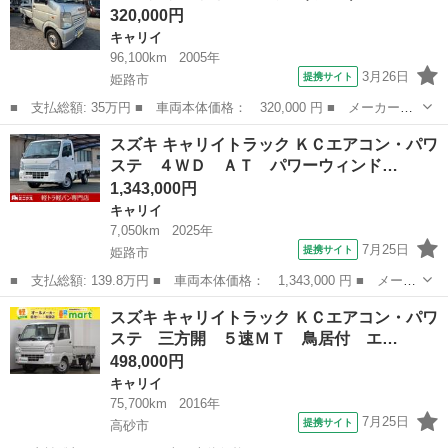
320,000円
手席ＳＲＳエ...
キャリイ
96,100km
2005年
3月26日
提携サイト
姫路市
■ 支払総額: 35万円 ■ 車両本体価格： 320,000 円 ■ メーカー
名： スズキ ■ 車種名： キャリイトラック ■ グレード名：
兵庫
姫路市
キャリイ
スズキ キャリイトラック ＫＣエアコン・パワ
■ 排気量： 660cc ■ ドア枚数： 2D ■ ミッション： MT5速 ■...
ステ ４ＷＤ ＡＴ パワーウィンド…
1,343,000円
キャリイ
7,050km
2025年
7月25日
提携サイト
姫路市
■ 支払総額: 139.8万円 ■ 車両本体価格： 1,343,000 円 ■ メーカ
ー名： スズキ ■ 車種名： キャリイトラック ■ グレード名：
兵庫
姫路市
キャリイ
スズキ キャリイトラック ＫＣエアコン・パワ
ＫＣエアコン・パワステ ４ＷＤ ＡＴ パワーウィンドウ 純正キ
ステ 三方開 ５速ＭＴ 鳥居付 エ…
ーレス ...
498,000円
キャリイ
75,700km
2016年
7月25日
提携サイト
高砂市