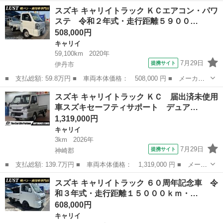
名： スズキ ■ 車種名： キャリイトラック ■ グレード名： Ｋ
兵庫
加古川市
キャリイ
スズキ キャリイトラック ＫＣエアコン・パワ
Ｃ ■ 排気量： 660cc ■ ドア枚数： 2D ■ ミッション： MT...
ステ 令和２年式・走行距離５９００…
508,000円
キャリイ
59,100km
2020年
7月29日
提携サイト
伊丹市
■ 支払総額: 59.8万円 ■ 車両本体価格： 508,000 円 ■ メーカー
名： スズキ ■ 車種名： キャリイトラック ■ グレード名： Ｋ
兵庫
伊丹市
キャリイ
スズキ キャリイトラック ＫＣ 届出済未使用
Ｃエアコン・パワステ 令和２年式・走行距離５９０００ｋｍ・ＡＴ
車スズキセーフティサポート デュア…
車・３方開・...
1,319,000円
キャリイ
3km
2026年
7月29日
提携サイト
神崎郡
■ 支払総額: 139.7万円 ■ 車両本体価格： 1,319,000 円 ■ メーカ
ー名： スズキ ■ 車種名： キャリイトラック ■ グレード名：
兵庫
神崎郡
キャリイ
スズキ キャリイトラック ６０周年記念車 令
ＫＣ 届出済未使用車スズキセーフティサポート デュアルセンサー
和３年式・走行距離１５０００ｋｍ・…
ブレーキ...
608,000円
キャリイ