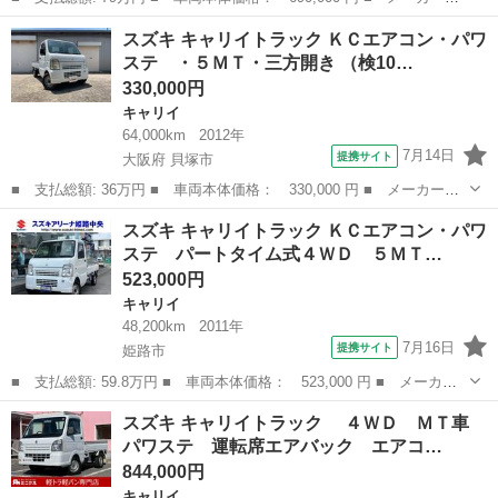
名： スズキ ■ 車種名： キャリイトラック ■ グレード名： Ｋ
兵庫
たつの市
キャリイ
スズキ キャリイトラック ＫＣエアコン・パワ
Ｃエアコン・パワステ ・ＡＴ・パワーステアリング・エアコン・純
ステ ・５ＭＴ・三方開き （検10…
正ラジオ ■ 排...
330,000円
キャリイ
64,000km
2012年
7月14日
提携サイト
大阪府 貝塚市
■ 支払総額: 36万円 ■ 車両本体価格： 330,000 円 ■ メーカー
名： スズキ ■ 車種名： キャリイトラック ■ グレード名： Ｋ
大阪
貝塚市
キャリイ
スズキ キャリイトラック ＫＣエアコン・パワ
Ｃエアコン・パワステ ・５ＭＴ・三方開き ■ 排気量： 660cc ■
ステ パートタイム式４ＷＤ ５ＭＴ…
ドア枚...
523,000円
キャリイ
48,200km
2011年
7月16日
提携サイト
姫路市
■ 支払総額: 59.8万円 ■ 車両本体価格： 523,000 円 ■ メーカー
名： スズキ ■ 車種名： キャリイトラック ■ グレード名： Ｋ
兵庫
姫路市
キャリイ
スズキ キャリイトラック ４ＷＤ ＭＴ車
Ｃエアコン・パワステ パートタイム式４ＷＤ ５ＭＴ ３方開き
パワステ 運転席エアバック エアコ…
■ 排気量：...
844,000円
キャリイ