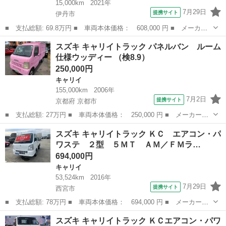
15,000km
2021年
7月29日
提携サイト
伊丹市
■ 支払総額: 69.8万円 ■ 車両本体価格： 608,000 円 ■ メーカー
名： スズキ ■ 車種名： キャリイトラック ■ グレード名： ６
兵庫
伊丹市
キャリイ
スズキ キャリイトラック パネルバン ルーム
０周年記念車 令和３年式・走行距離１５０００ｋｍ・ＡＴ車・３方
仕様ウッディー （検8.9）
開・軽トラ・...
250,000円
キャリイ
155,000km
2006年
7月2日
提携サイト
京都府 京都市
■ 支払総額: 27万円 ■ 車両本体価格： 250,000 円 ■ メーカー
名： スズキ ■ 車種名： キャリイトラック ■ グレード名： パ
京都
京都市
キャリイ
スズキ キャリイトラック ＫＣ エアコン・パ
ネルバン ルーム仕様ウッディー ■ 排気量： 660cc ■ ドア枚
ワステ ２型 ５ＭＴ ＡＭ／ＦＭラ…
数： 2D...
694,000円
キャリイ
53,524km
2016年
7月29日
提携サイト
西宮市
■ 支払総額: 78万円 ■ 車両本体価格： 694,000 円 ■ メーカー
名： スズキ ■ 車種名： キャリイトラック ■ グレード名： Ｋ
兵庫
西宮市
キャリイ
スズキ キャリイトラック ＫＣエアコン・パワ
Ｃ エアコン・パワステ ２型 ５ＭＴ ＡＭ／ＦＭラジオ付 運転