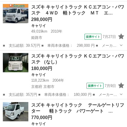
名： スズキ ■ 車種名： キャリイトラック ■ グレード名： Ｋ
兵庫
伊丹市
キャリイ
スズキ キャリイトラック ＫＣエアコン・パワ
Ｃエアコン・パワステ ７型ブレーキサポート付 ■ 排気量： 660cc
ステ ４ＷＤ 軽トラック ＭＴ エ…
...
298,000円
キャリイ
49,019km
2010年
7月27日
提携サイト
姫路市
■ 支払総額: 39.5万円 ■ 車両本体価格： 298,000 円 ■ メーカー
名： スズキ ■ 車種名： キャリイトラック ■ グレード名： Ｋ
兵庫
姫路市
キャリイ
スズキ キャリイトラック ＫＣエアコン・パワ
Ｃエアコン・パワステ ４ＷＤ 軽トラック ＭＴ エアコン ■ 排
ステ （なし）
気量： 6...
180,000円
キャリイ
118,223km
2004年
7月9日
提携サイト
京都府 京都市
■ 支払総額: 35万円 ■ 車両本体価格： 180,000 円 ■ メーカー
名： スズキ ■ 車種名： キャリイトラック ■ グレード名： Ｋ
京都
京都市
キャリイ
スズキ キャリイトラック テールゲートリフ
Ｃエアコン・パワステ ■ 排気量： 660cc ■ ドア枚数： 2D ■ ミ
ター 軽トラック パワーゲート …
ッ...
770,000円
キャリイ