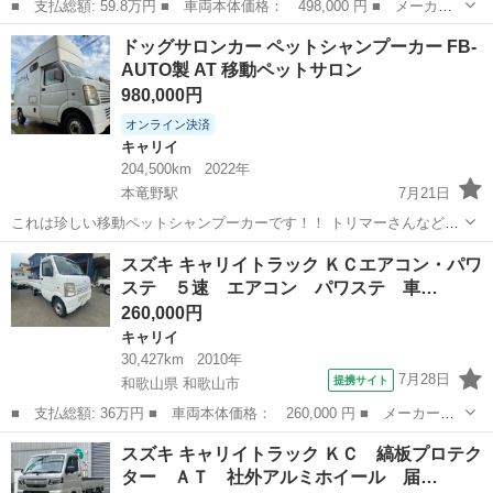
■ 支払総額: 59.8万円 ■ 車両本体価格： 498,000 円 ■ メーカー
名： スズキ ■ 車種名： キャリイトラック ■ グレード名： Ｋ
兵庫
高砂市
キャリイ
ドッグサロンカー ペットシャンプーカー FB-
Ｃエアコン・パワステ 三方開 ５速ＭＴ 鳥居付 エアコン ヘッ
AUTO製 AT 移動ペットサロン
ドライトレベ...
980,000円
オンライン決済
キャリイ
204,500km
2022年
本竜野駅
7月21日
これは珍しい移動ペットシャンプーカーです！！ トリマーさんなどこ
れから開業されたい方必見(^^) めったに出ないユーズドカーです。と
兵庫
たつの市
本竜野駅
キャリイ
スズキ キャリイトラック ＫＣエアコン・パワ
りあえず初期投資は抑えたい方にオススメします♪ 荷台の部分はAB-
ステ ５速 エアコン パワステ 車…
AUTO製の架装ですので、...
260,000円
キャリイ
30,427km
2010年
7月28日
提携サイト
和歌山県 和歌山市
■ 支払総額: 36万円 ■ 車両本体価格： 260,000 円 ■ メーカー
名： スズキ ■ 車種名： キャリイトラック ■ グレード名： Ｋ
和歌山
和歌山市
キャリイ
スズキ キャリイトラック ＫＣ 縞板プロテク
Ｃエアコン・パワステ ５速 エアコン パワステ 車検整備付き
ター ＡＴ 社外アルミホイール 届…
修復歴なし 走行...