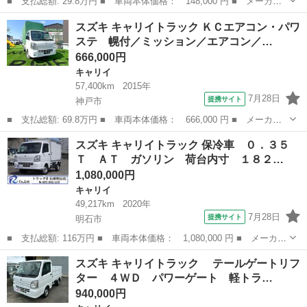
■ 支払総額: 29.8万円 ■ 車両本体価格： 148,000 円 ■ メーカー
名： スズキ ■ 車種名： キャリイトラック ■ グレード名： Ｋ
兵庫
加古川市
キャリイ
スズキ キャリイトラック ＫＣエアコン・パワ
Ｃエアコン・パワステ エアコン パワステ ＥＴＣ パートタイム
ステ 幌付／ミッション／エアコン／…
４ＷＤ 高低...
666,000円
キャリイ
57,400km
2015年
7月28日
提携サイト
神戸市
■ 支払総額: 69.8万円 ■ 車両本体価格： 666,000 円 ■ メーカー
名： スズキ ■ 車種名： キャリイトラック ■ グレード名： Ｋ
兵庫
神戸市
キャリイ
スズキ キャリイトラック 保冷車 ０．３５
Ｃエアコン・パワステ 幌付／ミッション／エアコン／パワステ 幌
Ｔ ＡＴ ガソリン 荷台内寸 １８２…
付き／５速ミ...
1,080,000円
キャリイ
49,217km
2020年
7月28日
提携サイト
明石市
■ 支払総額: 116万円 ■ 車両本体価格： 1,080,000 円 ■ メーカー
名： スズキ ■ 車種名： キャリイトラック ■ グレード名： 保
兵庫
明石市
キャリイ
スズキ キャリイトラック テールゲートリフ
冷車 ０．３５Ｔ ＡＴ ガソリン 荷台内寸 １８２×１３３×１１
ター ４ＷＤ パワーゲート 軽トラ…
５ 車両...
940,000円