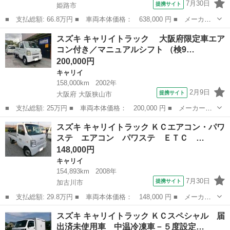
7月30日
提携サイト
姫路市
■ 支払総額: 66.8万円 ■ 車両本体価格： 638,000 円 ■ メーカー
名： スズキ ■ 車種名： キャリイトラック ■ グレード名： Ｋ
兵庫
姫路市
キャリイ
スズキ キャリイトラック 大阪府限定車エア
Ｃエアコン・パワステ ５速ＭＴ スペアキーｘ２ 純正オーディ
コン付き／マニュアルシフト （検9…
オ ヘッドライ...
200,000円
キャリイ
158,000km
2002年
2月9日
提携サイト
大阪府 大阪狭山市
■ 支払総額: 25万円 ■ 車両本体価格： 200,000 円 ■ メーカー
名： スズキ ■ 車種名： キャリイトラック ■ グレード名：
大阪
大阪狭山市
キャリイ
スズキ キャリイトラック ＫＣエアコン・パワ
大阪府限定車エアコン付き／マニュアルシフト ■ 排気量： 660cc
ステ エアコン パワステ ＥＴＣ …
■ ドア...
148,000円
キャリイ
154,893km
2008年
7月30日
提携サイト
加古川市
■ 支払総額: 29.8万円 ■ 車両本体価格： 148,000 円 ■ メーカー
名： スズキ ■ 車種名： キャリイトラック ■ グレード名： Ｋ
兵庫
加古川市
キャリイ
スズキ キャリイトラック ＫＣスペシャル 届
Ｃエアコン・パワステ エアコン パワステ ＥＴＣ パートタイム
出済未使用車 中温冷凍車－５度設定…
４ＷＤ 高低...