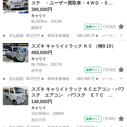
ステ ・ユーザー買取車・４ＷＤ・５…
席・助手席ＳＲＳ...
386,000円
キャリイ
95,603km
2012年
7月29日
提携サイト
姫路市
■ 支払総額: 48.8万円 ■ 車両本体価格： 386,000 円 ■ メーカー
名： スズキ ■ 車種名： キャリイトラック ■ グレード名： Ｋ
兵庫
姫路市
キャリイ
スズキ キャリイトラック ＫＣ （検9.10）
Ｃエアコン・パワステ ・ユーザー買取車・４ＷＤ・５速ミッショ
468,000円
ン・エアコン・...
キャリイ
86,700km
2017年
7月29日
提携サイト
伊丹市
■ 支払総額: 49.8万円 ■ 車両本体価格： 468,000 円 ■ メーカー
名： スズキ ■ 車種名： キャリイトラック ■ グレード名： Ｋ
兵庫
伊丹市
キャリイ
スズキ キャリイトラック ＫＣエアコン・パワ
Ｃ ■ 排気量： 660cc ■ ドア枚数： 2D ■ ミッション： MT...
ステ エアコン パワステ ＥＴＣ …
148,000円
キャリイ
154,893km
2008年
7月30日
提携サイト
加古川市