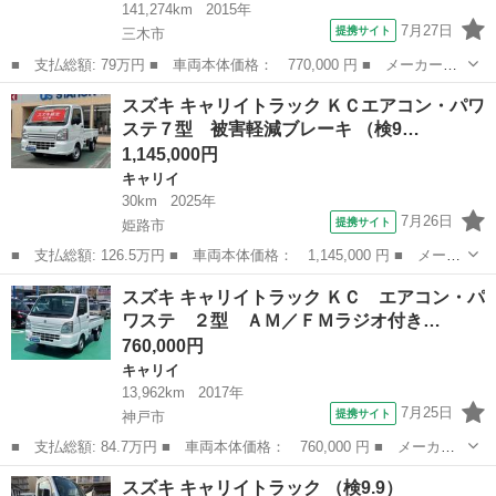
141,274km
2015年
7月27日
提携サイト
三木市
■ 支払総額: 79万円 ■ 車両本体価格： 770,000 円 ■ メーカー
名： スズキ ■ 車種名： キャリイトラック ■ グレード名：
兵庫
三木市
キャリイ
スズキ キャリイトラック ＫＣエアコン・パワ
テールゲートリフター 軽トラック パワーゲート ５速マニュア
ステ７型 被害軽減ブレーキ （検9…
ル ＥＴＣ エア...
1,145,000円
キャリイ
30km
2025年
7月26日
提携サイト
姫路市
■ 支払総額: 126.5万円 ■ 車両本体価格： 1,145,000 円 ■ メーカ
ー名： スズキ ■ 車種名： キャリイトラック ■ グレード名：
兵庫
姫路市
キャリイ
スズキ キャリイトラック ＫＣ エアコン・パ
ＫＣエアコン・パワステ７型 被害軽減ブレーキ ■ 排気量：
ワステ ２型 ＡＭ／ＦＭラジオ付き…
660cc...
760,000円
キャリイ
13,962km
2017年
7月25日
提携サイト
神戸市
■ 支払総額: 84.7万円 ■ 車両本体価格： 760,000 円 ■ メーカー
名： スズキ ■ 車種名： キャリイトラック ■ グレード名： Ｋ
兵庫
神戸市
キャリイ
スズキ キャリイトラック （検9.9）
Ｃ エアコン・パワステ ２型 ＡＭ／ＦＭラジオ付き 運転席・助