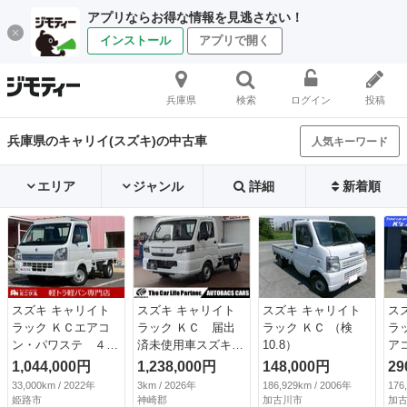
アプリならお得な情報を見逃さない！
インストール
アプリで開く
兵庫県
検索
ログイン
投稿
兵庫県のキャリイ(スズキ)の中古車
人気キーワード
エリア
ジャンル
詳細
新着順
スズキ キャリイト
スズキ キャリイト
スズキ キャリイト
ス
ラック ＫＣエアコ
ラック ＫＣ 届出
ラック ＫＣ （検
ラ
ン・パワステ ４Ｗ
済未使用車スズキセ
10.8）
ア
Ｄ ＡＴ ＥＴＣ
ーフティサポート
1,044,000円
1,238,000円
148,000円
29
横滑り防止装置 運
デュアルセンサーブ
33,000km / 2022年
3km / 2026年
186,929km / 2006年
176
転席エアバック 助
レーキサポートＩ
姫路市
神崎郡
加古川市
加