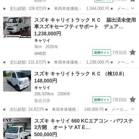
姫路市
■ 支払総額: 109.8万円 ■ 車両本体価格： 1,044,000 円 ■ メーカ
ー名： スズキ ■ 車種名： キャリイトラック ■ グレード名：
兵庫
姫路市
キャリイ
スズキ キャリイトラック ＫＣ 届出済未使用
ＫＣエアコン・パワステ ４ＷＤ ＡＴ ＥＴＣ 横滑り防止装置
車スズキセーフティサポート デュア…
運転席エ...
1,238,000円
キャリイ
3km
2026年
7月31日
提携サイト
神崎郡
■ 支払総額: 131.6万円 ■ 車両本体価格： 1,238,000 円 ■ メーカ
ー名： スズキ ■ 車種名： キャリイトラック ■ グレード名：
兵庫
神崎郡
キャリイ
スズキ キャリイトラック ＫＣ （検10.8）
ＫＣ 届出済未使用車スズキセーフティサポート デュアルセンサー
148,000円
ブレーキ...
キャリイ
186,929km
2006年
7月15日
提携サイト
加古川市
■ 支払総額: 24.8万円 ■ 車両本体価格： 148,000 円 ■ メーカー
名： スズキ ■ 車種名： キャリイトラック ■ グレード名： Ｋ
兵庫
加古川市
キャリイ
スズキ キャリイ 660 KCエアコン・パワステ
Ｃ ■ 排気量： 660cc ■ ドア枚数： 2D ■ ミッション： MT...
3方開 オートマ AT E…
500,000円