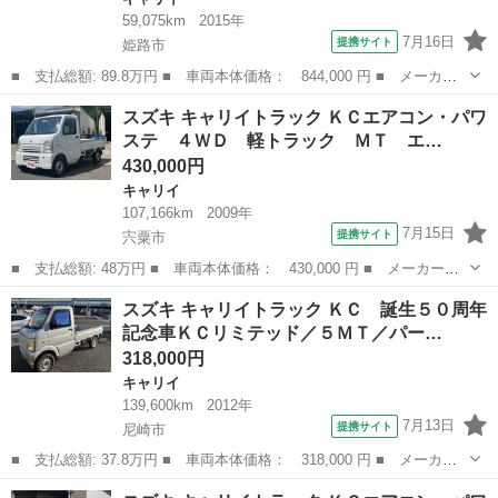
59,075km
2015年
7月16日
提携サイト
姫路市
■ 支払総額: 89.8万円 ■ 車両本体価格： 844,000 円 ■ メーカー
名： スズキ ■ 車種名： キャリイトラック ■ グレード名：
兵庫
姫路市
キャリイ
スズキ キャリイトラック ＫＣエアコン・パワ
４ＷＤ ＭＴ車 パワステ 運転席エアバック エアコンクーラー
ステ ４ＷＤ 軽トラック ＭＴ エ…
荷台マット ...
430,000円
キャリイ
107,166km
2009年
7月15日
提携サイト
宍粟市
■ 支払総額: 48万円 ■ 車両本体価格： 430,000 円 ■ メーカー
名： スズキ ■ 車種名： キャリイトラック ■ グレード名： Ｋ
兵庫
宍粟市
キャリイ
スズキ キャリイトラック ＫＣ 誕生５０周年
Ｃエアコン・パワステ ４ＷＤ 軽トラック ＭＴ エアコン パワ
記念車ＫＣリミテッド／５ＭＴ／パー…
ーステアリング ...
318,000円
キャリイ
139,600km
2012年
7月13日
提携サイト
尼崎市
■ 支払総額: 37.8万円 ■ 車両本体価格： 318,000 円 ■ メーカー
名： スズキ ■ 車種名： キャリイトラック ■ グレード名： Ｋ
兵庫
尼崎市
キャリイ