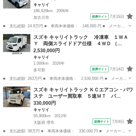
キャリイ
186,929km
2006年
7月15日
提携サイト
加古川市
■ 支払総額: 24.8万円 ■ 車両本体価格： 148,000 円 ■ メーカー
名： スズキ ■ 車種名： キャリイトラック ■ グレード名： Ｋ
兵庫
加古川市
キャリイ
スズキ キャリイトラック 冷凍車 １ＷＡ
Ｃ ■ 排気量： 660cc ■ ドア枚数： 2D ■ ミッション： MT...
Ｙ 両側スライドドア仕様 ４ＷＤ （…
2,530,000円
キャリイ
1,000km
2026年
7月14日
提携サイト
多可郡
■ 支払総額: 263万円 ■ 車両本体価格： 2,530,000 円 ■ メーカー
名： スズキ ■ 車種名： キャリイトラック ■ グレード名：
兵庫
多可郡
キャリイ
スズキ キャリイトラック ＫＣエアコン・パワ
冷凍車 １ＷＡＹ 両側スライドドア仕様 ４ＷＤ ■ 排気量：
ステ ユーザー買取車 ５速ＭＴ パ…
660cc...
330,000円
キャリイ
55,900km
2012年
7月8日
提携サイト
大阪府 堺市
■ 支払総額: 38万円 ■ 車両本体価格： 330,000 円 ■ メーカー