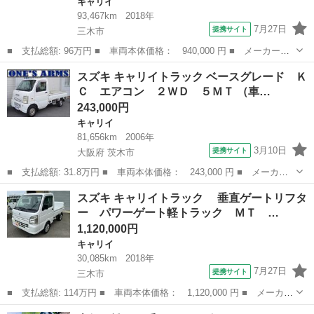
キャリイ
93,467km
2018年
7月27日
提携サイト
三木市
■ 支払総額: 96万円 ■ 車両本体価格： 940,000 円 ■ メーカー
名： スズキ ■ 車種名： キャリイトラック ■ グレード名：
兵庫
三木市
キャリイ
スズキ キャリイトラック ベースグレード Ｋ
テールゲートリフター ４ＷＤ パワーゲート 軽トラック ＡＴ
Ｃ エアコン ２ＷＤ ５ＭＴ （車…
ドライブレコーダ...
243,000円
キャリイ
81,656km
2006年
3月10日
提携サイト
大阪府 茨木市
■ 支払総額: 31.8万円 ■ 車両本体価格： 243,000 円 ■ メーカー
名： スズキ ■ 車種名： キャリイトラック ■ グレード名： ベ
大阪
茨木市
キャリイ
スズキ キャリイトラック 垂直ゲートリフタ
ースグレード ＫＣ エアコン ２ＷＤ ５ＭＴ ■ 排気量： 660cc
ー パワーゲート軽トラック ＭＴ …
■...
1,120,000円
キャリイ
30,085km
2018年
7月27日
提携サイト
三木市
■ 支払総額: 114万円 ■ 車両本体価格： 1,120,000 円 ■ メーカー
名： スズキ ■ 車種名： キャリイトラック ■ グレード名：
兵庫
三木市
キャリイ