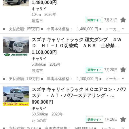
1,480,000円
キャリイ
10km
2026年
7月21日
提携サイト
姫路市
■ 支払総額: 155万円 ■ 車両本体価格： 1,480,000 円 ■ メーカー
名： スズキ ■ 車種名： キャリイトラック ■ グレード名： Ｋ
兵庫
姫路市
キャリイ
スズキ キャリイトラック 頑丈ダンプ ４Ｗ
Ｃ 縞板プロテクター ＡＴ 社外アルミホイール 届出済み未使用
Ｄ ＨＩ－ＬＯ切替式 ＡＢＳ 土砂禁…
車 衝突被...
1,100,000円
キャリイ
5,866km
2019年
7月20日
提携サイト
淡路市
■ 支払総額: 118万円 ■ 車両本体価格： 1,100,000 円 ■ メーカー
名： スズキ ■ 車種名： キャリイトラック ■ グレード名： 頑
兵庫
淡路市
キャリイ
スズキ キャリイトラック ＫＣエアコン・パワ
丈ダンプ ４ＷＤ ＨＩ－ＬＯ切替式 ＡＢＳ 土砂禁ダンプ ５速
ステ ・ＡＴ・パワーステアリング・…
マニュアル...
690,000円
キャリイ
60,509km
2020年
7月16日
提携サイト
たつの市
■ 支払総額: 79万円 ■ 車両本体価格： 690,000 円 ■ メーカー