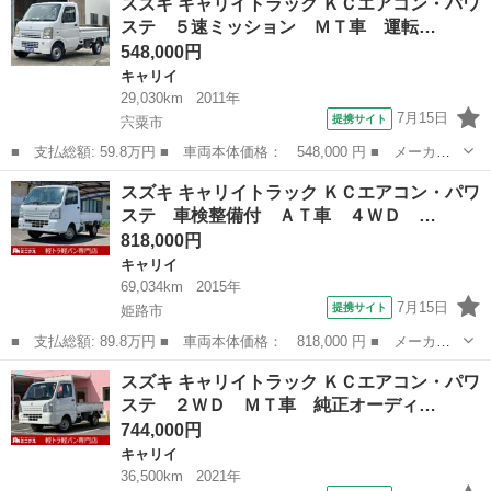
スズキ キャリイトラック ＫＣエアコン・パワ
Ｃ 誕生５０周年記念車ＫＣリミテッド／５ＭＴ／パートタイム４Ｗ
ステ ５速ミッション ＭＴ車 運転…
Ｄ／キーレス...
548,000円
キャリイ
29,030km
2011年
7月15日
提携サイト
宍粟市
■ 支払総額: 59.8万円 ■ 車両本体価格： 548,000 円 ■ メーカー
名： スズキ ■ 車種名： キャリイトラック ■ グレード名： Ｋ
兵庫
宍粟市
キャリイ
スズキ キャリイトラック ＫＣエアコン・パワ
Ｃエアコン・パワステ ５速ミッション ＭＴ車 運転席エアバッ
ステ 車検整備付 ＡＴ車 ４ＷＤ …
ク ４ＷＤ オ...
818,000円
キャリイ
69,034km
2015年
7月15日
提携サイト
姫路市
■ 支払総額: 89.8万円 ■ 車両本体価格： 818,000 円 ■ メーカー
名： スズキ ■ 車種名： キャリイトラック ■ グレード名： Ｋ
兵庫
姫路市
キャリイ
スズキ キャリイトラック ＫＣエアコン・パワ
Ｃエアコン・パワステ 車検整備付 ＡＴ車 ４ＷＤ エアコン パ
ステ ２ＷＤ ＭＴ車 純正オーディ…
ワステ 運転...
744,000円
キャリイ
36,500km
2021年