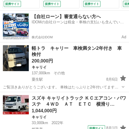
手席エアバック Ａ
Ｉ 誤発進抑制機
提携サイト
提携サイト
提携サイト
提
ＢＳ パワステ エ
能 前後パーキング
アコンクーラー ア
センサー ＬＥＤヘ
【自社ローン】審査通らない方へ
オリプロテクター
ッドライト 電波式
IDOMの自社ローンは税金・車検の支払いも含んでいる
ヘッドライトレベラ
キーレスエントリ
ので毎月の支払額は一定
イザー 純正ラジ
ー パワーウィン
オ １２Ｖ電源ソケ
ド アイドリングス
Ad
株式会社IDOM
ット ドアバイザー
トップ （検10.7）
（検10.2）
軽トラ キャリー 車検満タン2年付き 車
検付
200,000円
キャリイ
137,000km
その他
粟生駅
8月6日
ご覧頂きありがとうございます。 車検はたっぷりと2年付いてます。
令和10年9月満了 走行距離 137000km エアコン効きます。 走る、
兵庫
小野市
粟生駅
キャリイ
スズキ キャリイトラック ＫＣエアコン・パワ
曲がる、止まる大丈夫です。車検を受けたてなので車検を受ける上で
ステ ４ＷＤ ＡＴ ＥＴＣ 横滑り…
の不良箇所...
1,044,000円
キャリイ
33,000km
2022年
8月1日
提携サイト