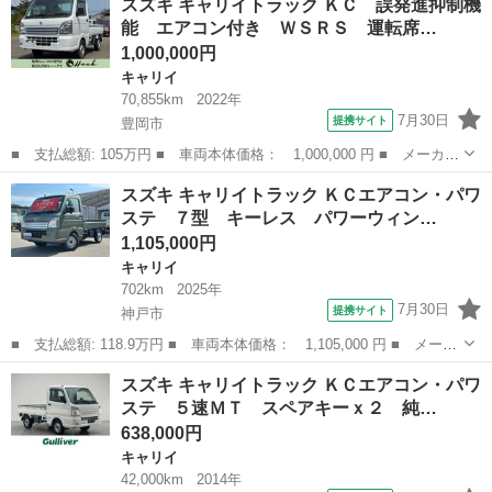
スズキ キャリイトラック ＫＣ 誤発進抑制機
Ｃエアコン・パワステ ５速ＭＴ ヘッドライトレベライザー パワ
能 エアコン付き ＷＳＲＳ 運転席…
ーウィンドウ 社...
1,000,000円
キャリイ
70,855km
2022年
7月30日
提携サイト
豊岡市
■ 支払総額: 105万円 ■ 車両本体価格： 1,000,000 円 ■ メーカー
名： スズキ ■ 車種名： キャリイトラック ■ グレード名： Ｋ
兵庫
豊岡市
キャリイ
スズキ キャリイトラック ＫＣエアコン・パワ
Ｃ 誤発進抑制機能 エアコン付き ＷＳＲＳ 運転席エアバック
ステ ７型 キーレス パワーウィン…
パートタイ...
1,105,000円
キャリイ
702km
2025年
7月30日
提携サイト
神戸市
■ 支払総額: 118.9万円 ■ 車両本体価格： 1,105,000 円 ■ メーカ
ー名： スズキ ■ 車種名： キャリイトラック ■ グレード名：
兵庫
神戸市
キャリイ
スズキ キャリイトラック ＫＣエアコン・パワ
ＫＣエアコン・パワステ ７型 キーレス パワーウィンドー デュ
ステ ５速ＭＴ スペアキーｘ２ 純…
アルカメ...
638,000円
キャリイ
42,000km
2014年