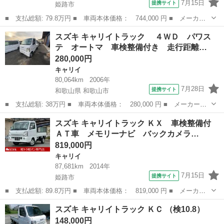
7月15日
提携サイト
姫路市
■ 支払総額: 79.8万円 ■ 車両本体価格： 744,000 円 ■ メーカー
名： スズキ ■ 車種名： キャリイトラック ■ グレード名： Ｋ
兵庫
姫路市
キャリイ
スズキ キャリイトラック ４ＷＤ パワス
Ｃエアコン・パワステ ２ＷＤ ＭＴ車 純正オーディオデッキ Ｃ
テ オートマ 車検整備付き 走行距離…
Ｄ エアコン...
280,000円
キャリイ
80,064km
2006年
7月28日
提携サイト
和歌山県 和歌山市
■ 支払総額: 38万円 ■ 車両本体価格： 280,000 円 ■ メーカー
名： スズキ ■ 車種名： キャリイトラック ■ グレード名：
和歌山
和歌山市
キャリイ
スズキ キャリイトラック ＫＸ 車検整備付
４ＷＤ パワステ オートマ 車検整備付き 走行距離８００６４ｋ
ＡＴ車 メモリーナビ バックカメラ…
ｍ ■ 排気量：...
819,000円
キャリイ
87,681km
2014年
7月15日
提携サイト
姫路市
■ 支払総額: 89.8万円 ■ 車両本体価格： 819,000 円 ■ メーカー
名： スズキ ■ 車種名： キャリイトラック ■ グレード名： Ｋ
兵庫
姫路市
キャリイ
スズキ キャリイトラック ＫＣ （検10.8）
Ｘ 車検整備付 ＡＴ車 メモリーナビ バックカメラ パワーウィ
148,000円
ンドウ キー...