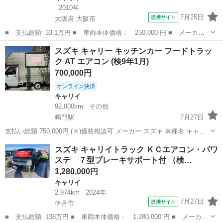
2010年
7月25日
提携サイト
大阪府 大阪市
■ 支払総額: 33.1万円 ■ 車両本体価格： 250,000 円 ■ メーカー
名： スズキ ■ 車種名： キャリイトラック ■ グレード名： Ｋ
大阪
大阪市
キャリイ
スズキ キャリー キッチンカー フードトラッ
Ｃエアコン・パワステ ＥＴＣ ■ 排気量： 660cc ■ ドア枚数：
ク AT エアコン (検9年1月)
2...
700,000円
オンライン決済
キャリイ
92,000km
その他
鳴門駅
7月27日
支払い総額:750,000円 (※)価格相談可 メーカー:スズキ 車種名:キャリ
ートラック 年式:平成16年式 車検:令和9年1月 走行距離:92000キロ(現
兵庫
南あわじ市
鳴門駅
キャリイ
フードトラック
スズキ キャリイトラック ＫＣエアコン・パワ
在も稼働中の為、走行距離はのびます) 2WD ミッション:AT ...
ステ ７型ブレーキサポート付 （検…
1,280,000円
キャリイ
2,974km
2024年
7月27日
提携サイト
伊丹市
■ 支払総額: 138万円 ■ 車両本体価格： 1,280,000 円 ■ メーカー