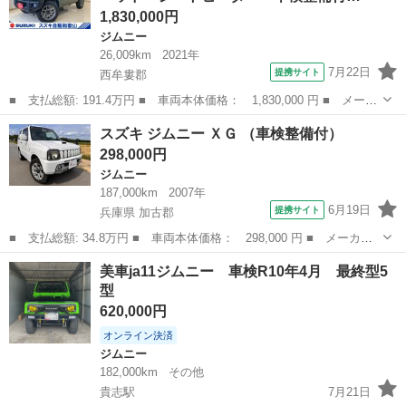
1,830,000円
ジムニー
26,009km
2021年
7月22日
提携サイト
西牟婁郡
■ 支払総額: 191.4万円 ■ 車両本体価格： 1,830,000 円 ■ メーカ
ー名： スズキ ■ 車種名： ジムニー ■ グレード名： ＸＣ
和歌山
西牟婁郡
ジムニー
スズキ ジムニー ＸＧ （車検整備付）
衝突軽減Ｂ ＬＥＤヘッド シートヒーター 車検整備付 デュアル
298,000円
センサー...
ジムニー
187,000km
2007年
6月19日
提携サイト
兵庫県 加古郡
■ 支払総額: 34.8万円 ■ 車両本体価格： 298,000 円 ■ メーカー
名： スズキ ■ 車種名： ジムニー ■ グレード名： ＸＧ ■ 排
兵庫
加古郡
ジムニー
美車ja11ジムニー 車検R10年4月 最終型5
気量： 660cc ■ ドア枚数： 3D ■ ミッション： MT5速 ■...
型
620,000円
オンライン決済
ジムニー
182,000km
その他
貴志駅
7月21日