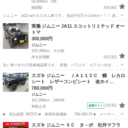
58,900km
0年
南部駅
4月19日
ジムニー jb23 wのカスタム車です。 低走行6万キロ台km！！！ 多少
伸びます。 走り、灯火類、問題無しです！！ エンジン良好！ オイル
和歌山
日高郡
南部駅
ジムニー
エンジン
実働 ジムニー JA11 スコットリミテッド オー
交換3000キロ毎にしております。 車検有効期間は令和9年2月です。
トマ
初年度検査...
300,000円
ジムニー
183,000km
その他
伊太祈曽駅
4月13日
古い車ですので現車確認要です。 実働、パワステ、エアコン付き。電
装関係完動です。 通勤に現在も使用してますので距離は伸びます。 よ
和歌山
和歌山市
伊太祈曽駅
ジムニー
オートマ
スズキ ジムニー ＪＡ１１ＣＣ 幌 レカロ
ろしくお願いします。
シート レザーコンビシート 改ホイ…
780,000円
ジムニー
167,000km
1993年
4月3日
提携サイト
和歌山市
■ 支払総額: 88万円 ■ 車両本体価格： 780,000 円 ■ メーカー
名： スズキ ■ 車種名： ジムニー ■ グレード名： ＪＡ１１
和歌山
和歌山市
ジムニー
スズキ ジムニー ＸＣ タ－ボ 社外マフラ
ＣＣ 幌 レカロシート レザーコンビシート 改ホイール１６イン