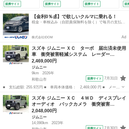
ートキー＆プッシュ
ター スマートキ
脱防止支援システム
（検
提携サイト
提携サイト
提携サイト
提
スタート ＬＥＤヘ
ー ＬＥＤヘッド
／ドライブレコーダ
ッド 純正１６イン
クルーズコントロー
ー 前後／ヘッドラ
【金利0％💰】で欲しいクルマに乗れる！
チアルミ 前席シー
ル 純正１６インチ
ンプ ＬＥＤ／ＵＳ
税金・車検込み（自賠責保険料を除く）で毎月の支払額
トヒーター （検
アルミ オートライ
Ｂジャック／ＥＴＣ
は一定の自社ローン🚗
11.6）
ト Ｂｌｕｅｔｏｏ
／ＥＢＤ付ＡＢＳ
ｔｈ （検10.3）
（検8.8）
Ad
株式会社IDOM
スズキ ジムニー ＸＣ ターボ 届出済未使用
車 衝突被害軽減システム レーダー…
2,469,000円
ジムニー
9km
2026年
7月31日
提携サイト
和歌山市
■ 支払総額: 255.9万円 ■ 車両本体価格： 2,469,000 円 ■ メーカ
ー名： スズキ ■ 車種名： ジムニー ■ グレード名： ＸＣ タ
和歌山
和歌山市
ジムニー
スズキ ジムニー ＸＣ ４ＷＤ ディスプレイ
ーボ 届出済未使用車 衝突被害軽減システム レーダークルーズ
オーディオ バックカメラ 衝突被害…
コーナー...
2,048,000円
ジムニー
14,090km
2023年
7月30日
提携サイト