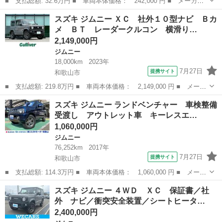
■ 支払総額: 32.6万円 ■ 車両本体価格： 242,000 円 ■ メーカー
名： スズキ ■ 車種名： ジムニー ■ グレード名： ランドベン
滋賀
湖南市
ジムニー
スズキ ジムニー ＸＣ 社外１０型ナビ Ｂカ
チャー タイミングチェーンエンジン 純正アルミホイール キーレ
メ ＢＴ レーダークルコン 横滑り…
ス 電動格納...
2,149,000円
ジムニー
18,000km
2023年
7月27日
提携サイト
和歌山市
■ 支払総額: 219.8万円 ■ 車両本体価格： 2,149,000 円 ■ メーカ
ー名： スズキ ■ 車種名： ジムニー ■ グレード名： ＸＣ 社
和歌山
和歌山市
ジムニー
スズキ ジムニー ランドベンチャー 車検整備
外１０型ナビ Ｂカメ ＢＴ レーダークルコン 横滑り防止 レー
受渡し アウトレット車 キーレスエ…
ンキープ...
1,060,000円
ジムニー
76,252km
2017年
7月27日
提携サイト
和歌山市
■ 支払総額: 114.3万円 ■ 車両本体価格： 1,060,000 円 ■ メーカ
ー名： スズキ ■ 車種名： ジムニー ■ グレード名： ランドベ
和歌山
和歌山市
ジムニー
スズキ ジムニー ４ＷＤ ＸＣ 保証書／社
ンチャー 車検整備受渡し アウトレット車 キーレスエントリー
外 ナビ／衝突安全装置／シートヒータ…
オーディ...
2,400,000円