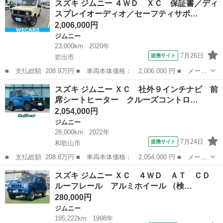
スズキ ジムニー ４ＷＤ ＸＣ 保証書／ディ
ＸＣ 保証書／社外 ＳＤナビ／セーフティサポート（スズキ）／シ
スプレイオーディオ／セーフティサポ…
ートヒー...
2,006,000円
ジムニー
23,000km
2020年
7月26日
提携サイト
岩出市
■ 支払総額: 208.9万円 ■ 車両本体価格： 2,006,000 円 ■ メーカ
ー名： スズキ ■ 車種名： ジムニー ■ グレード名： ４ＷＤ
和歌山
岩出市
ジムニー
スズキ ジムニー ＸＣ 社外９インチナビ 前
ＸＣ 保証書／ディスプレイオーディオ／セーフティサポート（スズ
席シートヒーター クルーズコントロ…
キ）／シ...
2,054,000円
ジムニー
28,000km
2022年
7月24日
提携サイト
和歌山市
■ 支払総額: 208.8万円 ■ 車両本体価格： 2,054,000 円 ■ メーカ
ー名： スズキ ■ 車種名： ジムニー ■ グレード名： ＸＣ 社
和歌山
和歌山市
ジムニー
スズキ ジムニー ＸＣ ４ＷＤ ＡＴ ＣＤ
外９インチナビ 前席シートヒーター クルーズコントロール 前後
ルーフレール アルミホイール （検…
ドライブ...
280,000円
ジムニー
195,222km
1998年