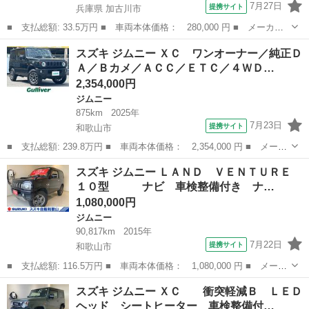
7月27日
提携サイト
兵庫県 加古川市
■ 支払総額: 33.5万円 ■ 車両本体価格： 280,000 円 ■ メーカー
名： スズキ ■ 車種名： ジムニー ■ グレード名： ＸＣ ４Ｗ
兵庫
加古川市
ジムニー
スズキ ジムニー ＸＣ ワンオーナー／純正Ｄ
Ｄ ＡＴ ＣＤ ルーフレール アルミホイール ■ 排気量： 660cc
Ａ／Ｂカメ／ＡＣＣ／ＥＴＣ／４ＷＤ…
■...
2,354,000円
ジムニー
875km
2025年
7月23日
提携サイト
和歌山市
■ 支払総額: 239.8万円 ■ 車両本体価格： 2,354,000 円 ■ メーカ
ー名： スズキ ■ 車種名： ジムニー ■ グレード名： ＸＣ ワ
和歌山
和歌山市
ジムニー
スズキ ジムニー ＬＡＮＤ ＶＥＮＴＵＲＥ
ンオーナー／純正ＤＡ／Ｂカメ／ＡＣＣ／ＥＴＣ／４ＷＤ ■ 排気
１０型 ナビ 車検整備付き ナ…
量： 6...
1,080,000円
ジムニー
90,817km
2015年
7月22日
提携サイト
和歌山市
■ 支払総額: 116.5万円 ■ 車両本体価格： 1,080,000 円 ■ メーカ
ー名： スズキ ■ 車種名： ジムニー ■ グレード名： ＬＡＮ
和歌山
和歌山市
ジムニー
スズキ ジムニー ＸＣ 衝突軽減Ｂ ＬＥＤ
Ｄ ＶＥＮＴＵＲＥ １０型 ナビ 車検整備付き ナビゲーシ
ヘッド シートヒーター 車検整備付…
ョン キー...