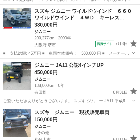
トを組みました。 側はサフをいれてからラッカーは施しておりませ
和歌山
和歌山市
和歌山市駅
ジムニー
エンジン
スズキ ジムニー ワイルドウインド ６６０
ん。 従い、屋根付きのガレージに保管しております。 錆・多少のヘコ
ワイルドウインド ４ＷＤ キーレス…
ミはありますが、街乗...
380,000円
ジムニー
209,277km
2000年
7月3日
提携サイト
大阪府 堺市
■ 支払総額: 45万円 ■ 車両本体価格： 380,000 円 ■ メーカー
名： スズキ ■ 車種名： ジムニー ■ グレード名： ワイルドウ
大阪
堺市
ジムニー
ジムニー JA11 公認4インチUP
インド ６６０ ワイルドウインド ４ＷＤ キーレス ■ 排気
450,000円
量： 660cc ...
ジムニー
138,000km
0年
有田郡
8月31日
ご覧いただきありがとうございます。 スズキ ジムニー JA11 平成6年
式（オートマ） 走行距離：138,000km 車検：令和8年12月まで残あり
和歌山
有田郡
ジムニー
エンジン
スズキ ジムニー 現状販売車両
【カスタム内容】 ・公認4インチリフトアップ ・50m...
150,000円
ジムニー
その他
和歌山市
6月11日