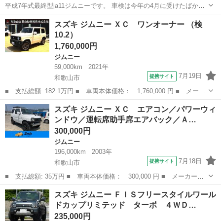
平成7年式最終型ja11ジムニーです。 車検は今年の4月に受けたばかり
なので残りまだまだ長いです！ 不具合一切無くとても綺麗で絶好調な
和歌山
紀の川市
貴志駅
ジムニー
スズキ ジムニー ＸＣ ワンオーナー （検
車体です。 リフトアップ（公認） 前後バンパー交換 マーシャルヘッ
10.2）
ドライト 運転席スパ...
1,760,000円
ジムニー
59,000km
2021年
7月19日
提携サイト
和歌山市
■ 支払総額: 182.1万円 ■ 車両本体価格： 1,760,000 円 ■ メーカ
ー名： スズキ ■ 車種名： ジムニー ■ グレード名： ＸＣ ワ
和歌山
和歌山市
ジムニー
スズキ ジムニー ＸＣ エアコン／パワーウィ
ンオーナー ■ 排気量： 660cc ■ ドア枚数： 3D ■ ミッシ...
ンドウ／運転席助手席エアバック／Ａ…
300,000円
ジムニー
196,000km
2003年
7月18日
提携サイト
和歌山市
■ 支払総額: 35万円 ■ 車両本体価格： 300,000 円 ■ メーカー
名： スズキ ■ 車種名： ジムニー ■ グレード名： ＸＣ エア
和歌山
和歌山市
ジムニー
スズキ ジムニー ＦＩＳフリースタイルワール
コン／パワーウィンドウ／運転席助手席エアバック／ＡＢＳ／衝突安
ドカップリミテッド ターボ ４ＷＤ…
全ボディ／キーレ...
235,000円