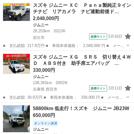
名： スズキ ■ 車種名： ジムニー ■ グレード名： ＸＣ 届出
和歌山
橋本市
ジムニー
スズキ ジムニー ＸＣ Ｐａｎａ製純正９イン
済未使用車ＤＡＭＤリトルＧ ＳＴＡＮＤＡＲＤ ■ 排気量： 660cc
チナビ リアカメラ ナビ連動前後ド…
...
2,048,000円
ジムニー
28,253km
2021年
5月16日
提携サイト
岩出市
■ 支払総額: 217.8万円 ■ 車両本体価格： 2,048,000 円 ■ メーカ
ー名： スズキ ■ 車種名： ジムニー ■ グレード名： ＸＣ Ｐ
和歌山
岩出市
ジムニー
スズキ ジムニー ＸＧ ＳＲＳ 切り替え４Ｗ
ａｎａ製純正９インチナビ リアカメラ ナビ連動前後ドラレコ Ｅ
Ｄ ＡＢＳ付き 助手席エアバッグ …
ＴＣ 純...
330,000円
ジムニー
138,381km
2002年
3月11日
提携サイト
兵庫県 西宮市
■ 支払総額: 39.9万円 ■ 車両本体価格： 330,000 円 ■ メーカー
名： スズキ ■ 車種名： ジムニー ■ グレード名： ＸＧ ＳＲ
兵庫
西宮市
ジムニー
58800km 低走行！スズキ ジムニー JB23W
Ｓ 切り替え４ＷＤ ＡＢＳ付き 助手席エアバッグ ターボモデ
650,000円
ル エアコンパ...
オンライン決済
ジムニー