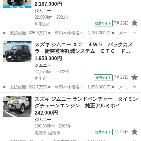
2,187,000円
ジムニー
22,000km
2021年
7月28日
提携サイト
和歌山市
■ 支払総額: 226.8万円 ■ 車両本体価格： 2,187,000 円 ■ メーカ
ー名： スズキ ■ 車種名： ジムニー ■ グレード名： ４ＷＤ
和歌山
和歌山市
ジムニー
スズキ ジムニー ＸＣ ４ＷＤ バックカメ
ＸＣ 新品タイヤ／保証書／ディスプレイオーディオ／デュアルカメ
ラ 衝突被害軽減システム ＥＴＣ ド…
ラブレー...
1,958,000円
ジムニー
27,574km
2022年
7月27日
提携サイト
岩出市
■ 支払総額: 201.7万円 ■ 車両本体価格： 1,958,000 円 ■ メーカ
ー名： スズキ ■ 車種名： ジムニー ■ グレード名： ＸＣ ４
和歌山
岩出市
ジムニー
スズキ ジムニー ランドベンチャー タイミン
ＷＤ バックカメラ 衝突被害軽減システム ＥＴＣ ドラレコ Ｌ
グチェーンエンジン 純正アルミホイ…
ＥＤヘッ...
242,000円
ジムニー
130,300km
2003年
7月23日
提携サイト
滋賀県 湖南市