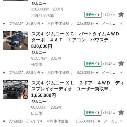
ジムニー
136,000km
2004年
4月27日
提携サイト
京都府 京都市
■ 支払総額: 34.9万円 ■ 車両本体価格： 235,000 円 ■ メーカー
名： スズキ ■ 車種名： ジムニー ■ グレード名： ＦＩＳフリ
京都
京都市
ジムニー
スズキ ジムニー ＸＧ パートタイム４ＷＤ
ースタイルワールドカップリミテッド ターボ ４ＷＤ シートヒー
ターボ ４ＡＴ エアコン パワステ…
ター タイミ...
820,000円
ジムニー
93,057km
2010年
7月17日
提携サイト
橋本市
■ 支払総額: 90.8万円 ■ 車両本体価格： 820,000 円 ■ メーカー
名： スズキ ■ 車種名： ジムニー ■ グレード名： ＸＧ パー
和歌山
橋本市
ジムニー
スズキ ジムニー ＸＬ ３ドア ４ＷＤ ディ
トタイム４ＷＤ ターボ ４ＡＴ エアコン パワステ フォグラン
スプレイオーディオ ユーザー買取車…
プ アウトド...
1,650,000円
ジムニー
86,880km
2019年
7月17日
提携サイト
田辺市
■ 支払総額: 175万円 ■ 車両本体価格： 1,650,000 円 ■ メーカー
名： スズキ ■ 車種名： ジムニー ■ グレード名： ＸＬ ３ド