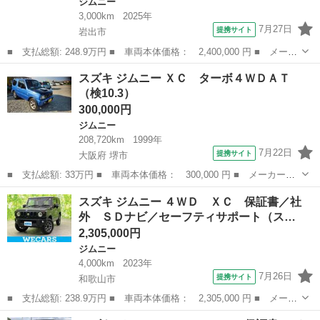
ジムニー
3,000km
2025年
7月27日
提携サイト
岩出市
■ 支払総額: 248.9万円 ■ 車両本体価格： 2,400,000 円 ■ メーカ
ー名： スズキ ■ 車種名： ジムニー ■ グレード名： ４ＷＤ
和歌山
岩出市
ジムニー
スズキ ジムニー ＸＣ ターボ４ＷＤＡＴ
ＸＣ 保証書／社外 ナビ／衝突安全装置／シートヒーター／車線逸
（検10.3）
脱防止支...
300,000円
ジムニー
208,720km
1999年
7月22日
提携サイト
大阪府 堺市
■ 支払総額: 33万円 ■ 車両本体価格： 300,000 円 ■ メーカー
名： スズキ ■ 車種名： ジムニー ■ グレード名： ＸＣ ター
大阪
堺市
ジムニー
スズキ ジムニー ４ＷＤ ＸＣ 保証書／社
ボ４ＷＤＡＴ ■ 排気量： 660cc ■ ドア枚数： 3D ■ ミッショ
外 ＳＤナビ／セーフティサポート（ス…
ン：...
2,305,000円
ジムニー
4,000km
2023年
7月26日
提携サイト
和歌山市
■ 支払総額: 238.9万円 ■ 車両本体価格： 2,305,000 円 ■ メーカ
ー名： スズキ ■ 車種名： ジムニー ■ グレード名： ４ＷＤ
和歌山
和歌山市
ジムニー