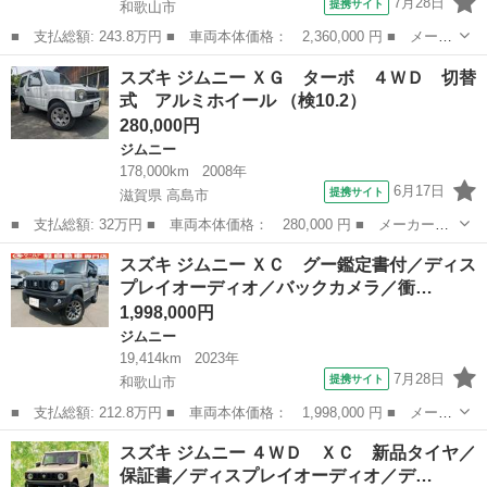
7月28日
提携サイト
和歌山市
■ 支払総額: 243.8万円 ■ 車両本体価格： 2,360,000 円 ■ メーカ
ー名： スズキ ■ 車種名： ジムニー ■ グレード名： ４ＷＤ
和歌山
和歌山市
ジムニー
スズキ ジムニー ＸＧ ターボ ４ＷＤ 切替
ＸＣ 保証書／ディスプレイオーディオ／セーフティサポート（スズ
式 アルミホイール （検10.2）
キ）／シ...
280,000円
ジムニー
178,000km
2008年
6月17日
提携サイト
滋賀県 高島市
■ 支払総額: 32万円 ■ 車両本体価格： 280,000 円 ■ メーカー
名： スズキ ■ 車種名： ジムニー ■ グレード名： ＸＧ ター
滋賀
高島市
ジムニー
スズキ ジムニー ＸＣ グー鑑定書付／ディス
ボ ４ＷＤ 切替式 アルミホイール ■ 排気量： 660cc ■ ドア枚
プレイオーディオ／バックカメラ／衝…
数： ...
1,998,000円
ジムニー
19,414km
2023年
7月28日
提携サイト
和歌山市
■ 支払総額: 212.8万円 ■ 車両本体価格： 1,998,000 円 ■ メーカ
ー名： スズキ ■ 車種名： ジムニー ■ グレード名： ＸＣ グ
和歌山
和歌山市
ジムニー
スズキ ジムニー ４ＷＤ ＸＣ 新品タイヤ／
ー鑑定書付／ディスプレイオーディオ／バックカメラ／衝突軽減ブレ
保証書／ディスプレイオーディオ／デ…
ーキ／Ｂ...