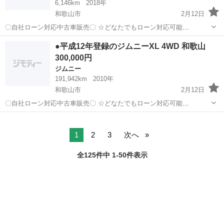
6,146km
2018年
和歌山市
2月12日
〇自社ローン対応中古車販売〇 ☆どなたでもローン対応可能
☆ １、勤続年数の短い方や自営業の方 ２、パートを
和歌山
和歌山市
ジムニー
車両
●平成12年登録のジムニーXL 4WD 和歌山
される主婦の方や派遣社員の方 ３、自己破産等をされた方やローンが
300,000円
組めない方 ４、他社様で...
ジムニー
191,942km
2010年
和歌山市
2月12日
〇自社ローン対応中古車販売〇 ☆どなたでもローン対応可能
☆ １、勤続年数の短い方や自営業の方 ２、パートを
和歌山
和歌山市
ジムニー
車両
される主婦の方や派遣社員の方 ３、自己破産等をされた方やローンが
組めない方 ...
1
2
3
次へ
全125件中 1-50件表示