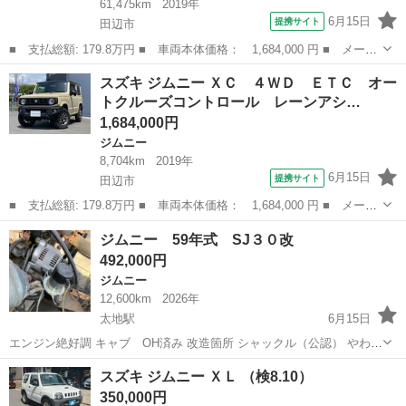
61,475km
2019年
6月15日
提携サイト
田辺市
■ 支払総額: 179.8万円 ■ 車両本体価格： 1,684,000 円 ■ メーカ
ー名： スズキ ■ 車種名： ジムニー ■ グレード名： ＸＣ ４
和歌山
田辺市
ジムニー
スズキ ジムニー ＸＣ ４ＷＤ ＥＴＣ オー
ＷＤ ＥＴＣ バックカメラ ナビ ＴＶ オートクルーズコントロ
トクルーズコントロール レーンアシ…
ール レ...
1,684,000円
ジムニー
8,704km
2019年
6月15日
提携サイト
田辺市
■ 支払総額: 179.8万円 ■ 車両本体価格： 1,684,000 円 ■ メーカ
ー名： スズキ ■ 車種名： ジムニー ■ グレード名： ＸＣ ４
和歌山
田辺市
ジムニー
ジムニー 59年式 SJ３０改
ＷＤ ＥＴＣ オートクルーズコントロール レーンアシスト 衝突
492,000円
被害軽減...
ジムニー
12,600km
2026年
太地駅
6月15日
エンジン絶好調 キャブ OH済み 改造箇所 シャックル（公認） やわら
ちゃん八段キッド 1年数ヶ月前にリーフ・ショックを交換してから街
和歌山
東牟婁郡
太地駅
ジムニー
エンジン
スズキ ジムニー ＸＬ （検8.10）
乗りでしか使用しておりません。 ※現在、サフの状態のため車庫保管
350,000円
しております...