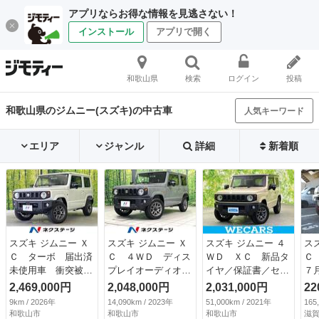
アプリならお得な情報を見逃さない！
インストール
アプリで開く
和歌山県
検索
ログイン
投稿
和歌山県のジムニー(スズキ)の中古車
人気キーワード
エリア
ジャンル
詳細
新着順
スズキ ジムニー Ｘ
スズキ ジムニー Ｘ
スズキ ジムニー ４
ス
Ｃ ターボ 届出済
Ｃ ４ＷＤ ディス
ＷＤ ＸＣ 新品タ
Ｃ
未使用車 衝突被害
プレイオーディオ
イヤ／保証書／セー
７
軽減システム レー
バックカメラ 衝突
フティサポート（ス
ー
2,469,000円
2,048,000円
2,031,000円
22
ダークルーズ コー
被害軽減システム
ズキ）／シートヒー
ト
9km / 2026年
14,090km / 2023年
51,000km / 2021年
165
ナーセンサー スマ
禁煙車 シートヒー
ター 前席／車線逸
オ
和歌山市
和歌山市
和歌山市
滋賀