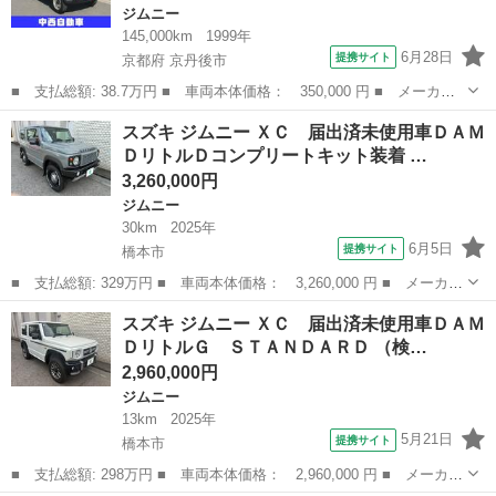
ジムニー
145,000km
1999年
6月28日
提携サイト
京都府 京丹後市
■ 支払総額: 38.7万円 ■ 車両本体価格： 350,000 円 ■ メーカー
名： スズキ ■ 車種名： ジムニー ■ グレード名： ＸＬ ■ 排
京都
京丹後市
ジムニー
スズキ ジムニー ＸＣ 届出済未使用車ＤＡＭ
気量： 660cc ■ ドア枚数： 3D ■ ミッション： AT4速 ■...
ＤリトルＤコンプリートキット装着 …
3,260,000円
ジムニー
30km
2025年
6月5日
提携サイト
橋本市
■ 支払総額: 329万円 ■ 車両本体価格： 3,260,000 円 ■ メーカー
名： スズキ ■ 車種名： ジムニー ■ グレード名： ＸＣ 届出
和歌山
橋本市
ジムニー
スズキ ジムニー ＸＣ 届出済未使用車ＤＡＭ
済未使用車ＤＡＭＤリトルＤコンプリートキット装着 ■ 排気量：
ＤリトルＧ ＳＴＡＮＤＡＲＤ （検…
660c...
2,960,000円
ジムニー
13km
2025年
5月21日
提携サイト
橋本市
■ 支払総額: 298万円 ■ 車両本体価格： 2,960,000 円 ■ メーカー