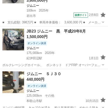
3,600,000円
ジムニー
100km
2025年
2月8日
提携サイト
岩出市
■ 支払総額: 398万円 ■ 車両本体価格： 3,600,000 円 ■ メーカー
名： スズキ ■ 車種名： ジムニー ■ グレード名： ＸＣ ３イ
和歌山
岩出市
ジムニー
JB23 ジムニー 黒 平成20年8月
ンチＵＰフルキット・前後ウインチバンパー・キングワンウインチ・
1,500,000円
鍛造ボルク...
オンライン決済
ジムニー
175,000km
2020年
紀伊田辺駅
1月1日
ボルクレーシングホイール、 ボンネット ドアFRP オーバーフェン
ダー サイドステップ その他多数
和歌山
田辺市
紀伊田辺駅
ジムニー
FRP
ジムニー ＳＪ３０
440,000円
オンライン決済
ジムニー
125,000km
その他
和歌山市駅
10月15日
エンジン絶好調。 キャブＯＨ済み。 約１年半年前に、やわら八段キッ