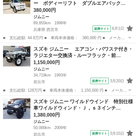
ー ボディーリフト ダブルエアバック…
チ ソフトトッ...
380,000円
ジムニー
89,855km
1998年
6月1日
提携サイト
兵庫県 西宮市
■ 支払総額: 44.8万円 ■ 車両本体価格： 380,000 円 ■ メーカー
名： スズキ ■ 車種名： ジムニー ■ グレード名： ＸＣ タ－
兵庫
西宮市
ジムニー
スズキ ジムニー エアコン・パワステ付き・
ボ 社外マフラー ボディーリフト ダブルエアバック 切替４Ｗ
ラジエター交換済・ルーフラック・前…
Ｄ エアバック...
1,150,000円
ジムニー
34,719km
1993年
3月20日
提携サイト
岩出市
■ 支払総額: 128万円 ■ 車両本体価格： 1,150,000 円 ■ メーカー
名： スズキ ■ 車種名： ジムニー ■ グレード名： エアコ
和歌山
岩出市
ジムニー
スズキ ジムニー ワイルドウインド 特別仕様
ン・パワステ付き・ラジエター交換済・ルーフラック・前後クロカン
車ワイルドウィンド・Ｊ，ｓ３インチ…
バンパー・Ｌ...
1,380,000円
ジムニー
50,000km
2009年
3月15日
提携サイト
岩出市