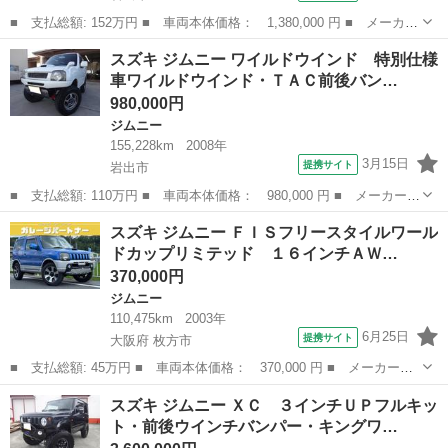
■ 支払総額: 152万円 ■ 車両本体価格： 1,380,000 円 ■ メーカー
名： スズキ ■ 車種名： ジムニー ■ グレード名： ワイルドウ
和歌山
岩出市
ジムニー
スズキ ジムニー ワイルドウインド 特別仕様
インド 特別仕様車ワイルドウィンド・Ｊ，ｓ３インチＵＰサス・前
車ワイルドウインド・ＴＡＣ前後バン…
後ＦＲＰバ...
980,000円
ジムニー
155,228km
2008年
3月15日
提携サイト
岩出市
■ 支払総額: 110万円 ■ 車両本体価格： 980,000 円 ■ メーカー
名： スズキ ■ 車種名： ジムニー ■ グレード名： ワイルドウ
和歌山
岩出市
ジムニー
スズキ ジムニー ＦＩＳフリースタイルワール
インド 特別仕様車ワイルドウインド・ＴＡＣ前後バンパー＆マフラ
ドカップリミテッド １６インチＡＷ…
ー＆ホイル・新...
370,000円
ジムニー
110,475km
2003年
6月25日
提携サイト
大阪府 枚方市
■ 支払総額: 45万円 ■ 車両本体価格： 370,000 円 ■ メーカー
名： スズキ ■ 車種名： ジムニー ■ グレード名： ＦＩＳフリ
大阪
枚方市
ジムニー
スズキ ジムニー ＸＣ ３インチＵＰフルキッ
ースタイルワールドカップリミテッド １６インチＡＷ 社外オーデ
ト・前後ウインチバンパー・キングワ…
ィオ フォグラン...