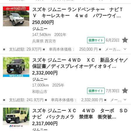
ー名： スズキ ■ 車種名： ジムニー ■ グレード名： ＸＬ タ
和歌山
和歌山市
ジムニー
スズキ ジムニー ランドベンチャー ナビＴ
ーボ 衝突軽減 禁煙車 コーナーセンサー シートヒーター スマ
Ｖ キーレスキー ４ｗｄ パワーウイ…
ートキー...
250,000円
ジムニー
147,540km
2001年
6月23日
提携サイト
兵庫県 西宮市
■ 支払総額: 29.9万円 ■ 車両本体価格： 250,000 円 ■ メーカー
名： スズキ ■ 車種名： ジムニー ■ グレード名： ランドベン
兵庫
西宮市
ジムニー
スズキ ジムニー ４ＷＤ ＸＣ 新品タイヤ／
チャー ナビＴＶ キーレスキー ４ｗｄ パワーウインド ブルー
保証書／ディスプレイオーディオ９イ…
トゥースオー...
2,332,000円
ジムニー
17,000km
2025年
7月30日
提携サイト
和歌山市
■ 支払総額: 241.9万円 ■ 車両本体価格： 2,332,000 円 ■ メーカ
ー名： スズキ ■ 車種名： ジムニー ■ グレード名： ４ＷＤ
和歌山
和歌山市
ジムニー
スズキ ジムニー ＸＣ ４ＷＤ ターボ ＳＤ
ＸＣ 新品タイヤ／保証書／ディスプレイオーディオ９インチ／セー
ナビ バックカメラ 禁煙車 衝突被…
フティサ...
2,317,000円
ジムニー