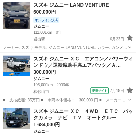
和歌山
田辺市
ジムニー
スズキ ジムニー LAND VENTURE
ア ４ＷＤ ディスプレイオーディオ ユーザー買取車両 ■ 排気
600,000円
量： 66...
オンライン決済
ジムニー
111,001km
0年
岩出駅
6月23日
メーカー: スズキ モデル: ジムニー LAND VENTURE カラー: ガンメタ
車両タイプ: 軽自動車 カスタム内容 3インチリフトアップ リアバンパ
和歌山
岩出市
岩出駅
ジムニー
スズキ ジムニー ＸＣ エアコン／パワーウィ
ー社外品 ヘッドライトLED その他 AT車 走行距離11.1万...
ンドウ／運転席助手席エアバック／Ａ…
300,000円
ジムニー
196,000km
2003年
7月18日
提携サイト
和歌山市
■ 支払総額: 35万円 ■ 車両本体価格： 300,000 円 ■ メーカー
名： スズキ ■ 車種名： ジムニー ■ グレード名： ＸＣ エア
和歌山
和歌山市
ジムニー
スズキ ジムニー ＸＣ ４ＷＤ ＥＴＣ バッ
コン／パワーウィンドウ／運転席助手席エアバック／ＡＢＳ／衝突安
クカメラ ナビ ＴＶ オートクルー…
全ボディ／キーレ...
1,684,000円
ジムニー