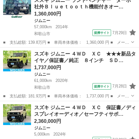
スズキ ジムニー ランドベンチャー ターボ
ビ ＸＣ フロア４ＡＴ パートタイム４ＷＤ メーター交換車 ■
社外Ｂｌｕｅｔｏｏｔｈ機能付きオー…
排気量： 660...
1,360,000円
ジムニー
57,000km
2014年
7月29日
提携サイト
和歌山市
■ 支払総額: 139.8万円 ■ 車両本体価格： 1,360,000 円 ■ メーカ
ー名： スズキ ■ 車種名： ジムニー ■ グレード名： ランドベ
和歌山
和歌山市
ジムニー
スズキ ジムニー ４ＷＤ ＸＣ ★★★新品タ
ンチャー ターボ 社外Ｂｌｕｅｔｏｏｔｈ機能付きオーディオ Ｅ
イヤ／保証書／純正 ８インチ ＳＤ…
ＴＣ ド...
1,737,000円
ジムニー
61,000km
2020年
7月28日
提携サイト
和歌山市
■ 支払総額: 181.9万円 ■ 車両本体価格： 1,737,000 円 ■ メーカ
ー名： スズキ ■ 車種名： ジムニー ■ グレード名： ４ＷＤ
和歌山
和歌山市
ジムニー
スズキ ジムニー ４ＷＤ ＸＣ 保証書／ディ
ＸＣ ★★★新品タイヤ／保証書／純正 ８インチ ＳＤナビ／シー
スプレイオーディオ／セーフティサポ…
トヒータ...
2,360,000円
ジムニー
5,000km
2024年