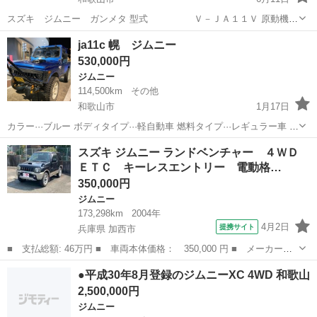
スズキ ジムニー ガンメタ 型式 Ｖ－ＪＡ１１Ｖ 原動機型
式 Ｆ６Ａ 年式 平成４年 車検満了日 車検無し オー
和歌山
和歌山市
ジムニー
車両
ja11c 幌 ジムニー
バーヒートした為、ヘッドガスケット 飛んでいます。 クランクは手動
530,000円
で動くのは確...
ジムニー
114,500km
その他
和歌山市
1月17日
カラー···ブルー ボディタイプ···軽自動車 燃料タイプ···レギュラー車 走
行距離···11万キロ クロカンしてるジムニーにしては綺麗な方だと思い
和歌山
和歌山市
ジムニー
走行距離
スズキ ジムニー ランドベンチャー ４ＷＤ
ます。セル1です。 この車を所有してまだ浅いのでカスタム点や不具
ＥＴＣ キーレスエントリー 電動格…
合分から...
350,000円
ジムニー
173,298km
2004年
4月2日
提携サイト
兵庫県 加西市
■ 支払総額: 46万円 ■ 車両本体価格： 350,000 円 ■ メーカー
名： スズキ ■ 車種名： ジムニー ■ グレード名： ランドベン
兵庫
加西市
ジムニー
●平成30年8月登録のジムニーXC 4WD 和歌山
チャー ４ＷＤ ＥＴＣ キーレスエントリー 電動格納ミラー シ
2,500,000円
ートヒーター Ａ...
ジムニー