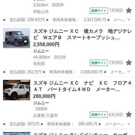
3,510km
2025年
7月30日
提携サイト
和歌山市
■ 支払総額: 239.9万円 ■ 車両本体価格： 2,317,000 円 ■ メーカ
ー名： スズキ ■ 車種名： ジムニー ■ グレード名： ＸＣ ４
和歌山
和歌山市
ジムニー
スズキ ジムニー ＸＣ 後カメラ 地デジテレ
ＷＤ ターボ ＳＤナビ バックカメラ 禁煙車 衝突被害軽減装
ビ ＷエアＢ スマートキープッシュ…
置 前席シ...
2,558,000円
ジムニー
44,000km
2021年
7月29日
提携サイト
有田郡
■ 支払総額: 261万円 ■ 車両本体価格： 2,558,000 円 ■ メーカー
名： スズキ ■ 車種名： ジムニー ■ グレード名： ＸＣ 後カ
和歌山
有田郡
ジムニー
スズキ ジムニー ＸＣ ナビ ＸＣ フロア４
メラ 地デジテレビ ＷエアＢ スマートキープッシュスタート フ
ＡＴ パートタイム４ＷＤ メーター…
リーキー ...
280,000円
ジムニー
2000年
6月24日
提携サイト
兵庫県 宍粟市
■ 支払総額: 30万円 ■ 車両本体価格： 280,000 円 ■ メーカー
名： スズキ ■ 車種名： ジムニー ■ グレード名： ＸＣ ナ
兵庫
宍粟市
ジムニー