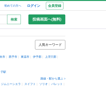
ログイン
会員登録
初めての方へ
投稿画面へ(無料)
検索
人気キーワード
央市
西予市
東温市
伊予郡
上浮穴郡
ノ子駅
路線・駅から選ぶ
ジムニーシエラ
スイフト
ソリオ
パレット