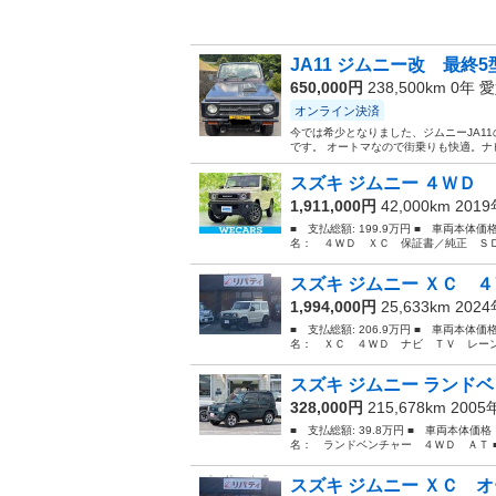
JA11 ジムニー改 最終
650,000円
238,500km 0年
愛
オンライン決済
今では希少となりました、ジムニーJA11
です。 オートマなので街乗りも快適。ナビ
スズキ ジムニー ４ＷＤ 
1,911,000円
42,000km 201
■ 支払総額: 199.9万円 ■ 車両本体価
名： ４ＷＤ ＸＣ 保証書／純正 ＳＤ
スズキ ジムニー ＸＣ ４
1,994,000円
25,633km 202
■ 支払総額: 206.9万円 ■ 車両本体価
名： ＸＣ ４ＷＤ ナビ ＴＶ レーン
スズキ ジムニー ランド
328,000円
215,678km 200
■ 支払総額: 39.8万円 ■ 車両本体価
名： ランドベンチャー ４ＷＤ ＡＴ ■ 排
スズキ ジムニー ＸＣ オ