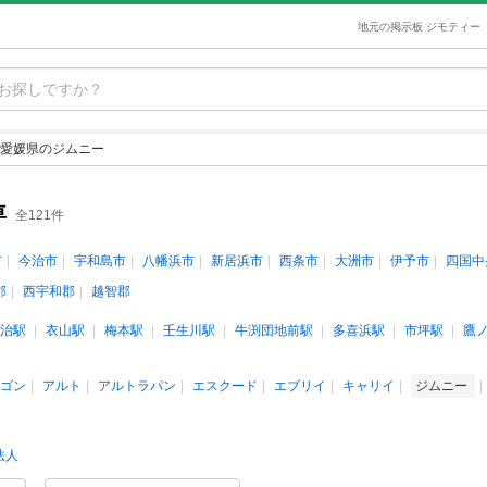
地元の掲示板 ジモティー
愛媛県のジムニー
車
全121件
市
今治市
宇和島市
八幡浜市
新居浜市
西条市
大洲市
伊予市
四国中
郡
西宇和郡
越智郡
治駅
衣山駅
梅本駅
壬生川駅
牛渕団地前駅
多喜浜駅
市坪駅
鷹
ゴン
アルト
アルトラパン
エスクード
エブリイ
キャリイ
ジムニー
法人