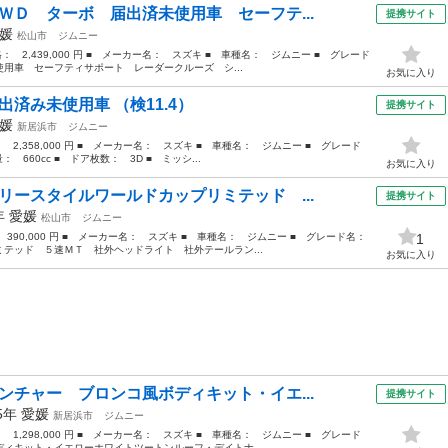
ＷＤ ターボ 届出済未使用車 セーフテ...
提携サイト
媛
松山市
ジムニー
格： 2,439,000 円 ■ メーカー名： スズキ ■ 車種名： ジムニー ■ グレード
用車 セーフティサポート レーダークルーズ シ...
お気に入り
出済み未使用車 （検11.4）
提携サイト
媛
新居浜市
ジムニー
： 2,358,000 円 ■ メーカー名： スズキ ■ 車種名： ジムニー ■ グレード
660cc ■ ドア枚数： 3D ■ ミッシ...
お気に入り
リースタイルワールドカップリミテッド ...
提携サイト
3年
愛媛
松山市
ジムニー
： 390,000 円 ■ メーカー名： スズキ ■ 車種名： ジムニー ■ グレード名：
1
テッド ５速ＭＴ 社外ヘッドライト 社外テールラン...
お気に入り
ンチャー ブロンコ風ボディキット・イエ...
提携サイト
95年
愛媛
新居浜市
ジムニー
： 1,298,000 円 ■ メーカー名： スズキ ■ 車種名： ジムニー ■ グレード
ィキット・イエローホワイトツートンルーフ・デイトナ...