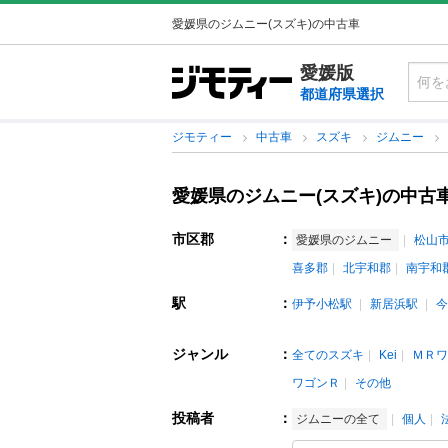
愛媛県のジムニー(スズキ)の中古車
愛媛版
都道府県選択
ジモティー
中古車
スズキ
ジムニー
愛媛県のジムニー(スズキ)の中古
市区郡
：
愛媛県のジムニー
松山
喜多郡
北宇和郡
南宇和
駅
：
伊予小松駅
新居浜駅
今
ジャンル
：
全てのスズキ
Kei
ＭＲワ
ワゴンＲ
その他
投稿者
：
ジムニーの全て
個人