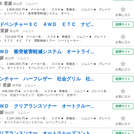
3年
愛媛
松山市
ジムニー
格： 1,808,000 円 ■ メーカー名： スズキ ■ 車種名： ジムニー ■ グレード
 レーンアシスト 衝突被害軽減システム オート...
お気に入り
ドベンチャーＸＣ ４ＷＤ ＥＴＣ ナビ...
提携サイト
年
愛媛
松山市
ジムニー
格： 716,000 円 ■ メーカー名： スズキ ■ 車種名： ジムニー ■ グレード
 ＥＴＣ ナビ ＴＶ 電動格納ミラー シートヒーター...
お気に入り
ＷＤ 衝突被害軽減システム オートライ...
提携サイト
媛
松山市
ジムニー
格： 1,980,000 円 ■ メーカー名： スズキ ■ 車種名： ジムニー ■ グレード
ム オートライト キーレスエントリー アイドリ...
お気に入り
ンチャー ハーフレザー 社会グリル 社...
提携サイト
6年
愛媛
伊予郡
ジムニー
： 348,000 円 ■ メーカー名： スズキ ■ 車種名： ジムニー ■ グレード名：
リル 社会テールランプ 社外バンパーガード 社外マ...
お気に入り
ＷＤ クリアランスソナー オートクルー...
提携サイト
媛
松山市
ジムニー
格： 2,247,000 円 ■ メーカー名： スズキ ■ 車種名： ジムニー ■ グレード
 オートクルーズコントロール レーンアシスト ...
お気に入り
リアランスソナー オートクルーズコント...
提携サイト