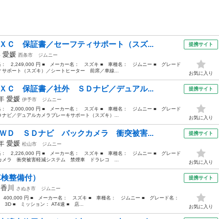
ＸＣ 保証書／セーフティサポート（スズ...
提携サイト
年
愛媛
西条市
ジムニー
格： 2,249,000 円 ■ メーカー名： スズキ ■ 車種名： ジムニー ■ グレード
サポート（スズキ）／シートヒーター 前席／車線...
お気に入り
ＸＣ 保証書／社外 ＳＤナビ／デュアル...
提携サイト
1年
愛媛
伊予市
ジムニー
格： 2,000,000 円 ■ メーカー名： スズキ ■ 車種名： ジムニー ■ グレード
ナビ／デュアルカメラブレーキサポート（スズキ）...
お気に入り
ＷＤ ＳＤナビ バックカメラ 衝突被害...
提携サイト
4年
愛媛
松山市
ジムニー
格： 2,226,000 円 ■ メーカー名： スズキ ■ 車種名： ジムニー ■ グレード
メラ 衝突被害軽減システム 禁煙車 ドラレコ ...
お気に入り
車検整備付）
提携サイト
年
香川
さぬき市
ジムニー
： 400,000 円 ■ メーカー名： スズキ ■ 車種名： ジムニー ■ グレード名：
3D ■ ミッション： AT4速 ■ 店...
お気に入り