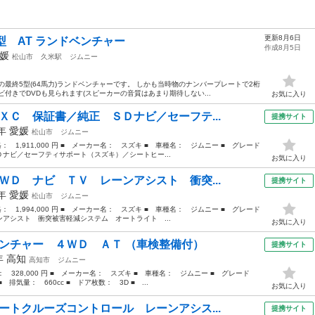
更新8月6日
5型 AT ランドベンチャー
作成8月5日
媛
松山市
久米駅
ジムニー
の最終5型(64馬力)ランドベンチャーです。 しかも当時物のナンバープレートで2桁
付きでDVDも見られます(スピーカーの音質はあまり期待しない...
お気に入り
ＸＣ 保証書／純正 ＳＤナビ／セーフテ...
提携サイト
9年
愛媛
松山市
ジムニー
格： 1,911,000 円 ■ メーカー名： スズキ ■ 車種名： ジムニー ■ グレード
ナビ／セーフティサポート（スズキ）／シートヒー...
お気に入り
ＷＤ ナビ ＴＶ レーンアシスト 衝突...
提携サイト
4年
愛媛
松山市
ジムニー
格： 1,994,000 円 ■ メーカー名： スズキ ■ 車種名： ジムニー ■ グレード
アシスト 衝突被害軽減システム オートライト ...
お気に入り
ベンチャー ４ＷＤ ＡＴ （車検整備付）
提携サイト
5年
高知
高知市
ジムニー
格： 328,000 円 ■ メーカー名： スズキ ■ 車種名： ジムニー ■ グレード
気量： 660cc ■ ドア枚数： 3D ■ ...
お気に入り
ートクルーズコントロール レーンアシス...
提携サイト