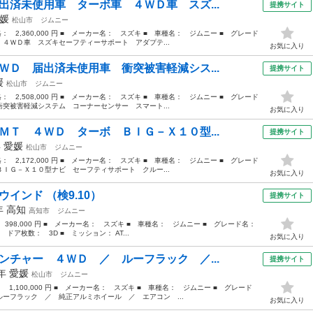
出済未使用車 ターボ車 ４ＷＤ車 スズ...
提携サイト
媛
松山市
ジムニー
格： 2,360,000 円 ■ メーカー名： スズキ ■ 車種名： ジムニー ■ グレード
４ＷＤ車 スズキセーフティーサポート アダプテ...
お気に入り
ＷＤ 届出済未使用車 衝突被害軽減シス...
提携サイト
媛
松山市
ジムニー
格： 2,508,000 円 ■ メーカー名： スズキ ■ 車種名： ジムニー ■ グレード
突被害軽減システム コーナーセンサー スマート...
お気に入り
ＭＴ ４ＷＤ ターボ ＢＩＧ－Ｘ１０型...
提携サイト
年
愛媛
松山市
ジムニー
格： 2,172,000 円 ■ メーカー名： スズキ ■ 車種名： ジムニー ■ グレード
ＩＧ－Ｘ１０型ナビ セーフティサポート クルー...
お気に入り
インド （検9.10）
提携サイト
8年
高知
高知市
ジムニー
： 398,000 円 ■ メーカー名： スズキ ■ 車種名： ジムニー ■ グレード名：
 ドア枚数： 3D ■ ミッション： AT...
お気に入り
ンチャー ４ＷＤ ／ ルーフラック ／...
提携サイト
7年
愛媛
松山市
ジムニー
： 1,100,000 円 ■ メーカー名： スズキ ■ 車種名： ジムニー ■ グレード
ーフラック ／ 純正アルミホイール ／ エアコン ...
お気に入り