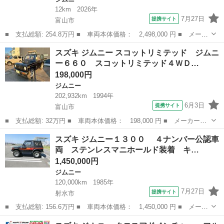
12km
2026年
7月27日
提携サイト
富山市
■ 支払総額: 254.8万円 ■ 車両本体価格： 2,498,000 円 ■ メーカ
ー名： スズキ ■ 車種名： ジムニー ■ グレード名： ＸＣ Ｌ
富山
富山市
ジムニー
スズキ ジムニー スコットリミテッド ジムニ
ＥＤヘッドライト・シートヒーター・クルーズコントロール・デュア
ー６６０ スコットリミテッド４ＷＤ…
ルセンサ...
198,000円
ジムニー
202,932km
1994年
6月3日
提携サイト
富山市
■ 支払総額: 32万円 ■ 車両本体価格： 198,000 円 ■ メーカー
名： スズキ ■ 車種名： ジムニー ■ グレード名： スコットリ
富山
富山市
ジムニー
スズキ ジムニー１３００ ４ナンバー公認車
ミテッド ジムニー６６０ スコットリミテッド４ＷＤ ＡＴ ＡＣ
両 ステンレスマニホールド装着 キ…
／ＰＳ 社外パワ...
1,450,000円
ジムニー
120,000km
1985年
7月27日
提携サイト
射水市
■ 支払総額: 156.6万円 ■ 車両本体価格： 1,450,000 円 ■ メーカ
ー名： スズキ ■ 車種名： ジムニー１３００ ■ グレード
富山
射水市
ジムニー