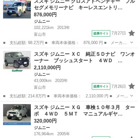
スズキ ジムニー クロスアドベンチャー フル
名： ４ナンバー公認車両 ステンレスマニホールド装着 キャブ
セグメモリーナビ キーレスエントリ…
オーバーホール...
876,000円
ジムニー
102,221km
2013年
7月27日
提携サイト
富山市
■ 支払総額: 98.2万円 ■ 車両本体価格： 876,000 円 ■ メーカー
名： スズキ ■ 車種名： ジムニー ■ グレード名： クロスアド
富山
富山市
ジムニー
スズキ ジムニー ＸＣ 純正ＳＤナビ ワンオ
ベンチャー フルセグメモリーナビ キーレスエントリー エアコ
ーナー プッシュスタート ４ＷＤ …
ン シートヒー...
2,110,000円
ジムニー
43,000km
2020年
7月26日
提携サイト
富山市
■ 支払総額: 214.8万円 ■ 車両本体価格： 2,110,000 円 ■ メーカ
ー名： スズキ ■ 車種名： ジムニー ■ グレード名： ＸＣ 純
富山
富山市
ジムニー
スズキ ジムニー ＸＧ 車検１０年３月 ター
正ＳＤナビ ワンオーナー プッシュスタート ４ＷＤ スマートキ
ボ ４ＷＤ ５ＭＴ マニュアルギヤ…
ー スペ...
320,000円
ジムニー
176,964km
2005年