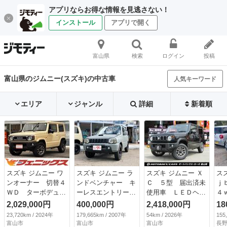
アプリならお得な情報を見逃さない！
インストール
アプリで開く
富山県
検索
ログイン
投稿
富山県のジムニー(スズキ)の中古車
人気キーワード
エリア
ジャンル
詳細
新着順
スズキ ジムニー ワ
スズキ ジムニー ラ
スズキ ジムニー Ｘ
ス
ンオーナー 切替４
ンドベンチャー キ
Ｃ ５型 届出済未
ｊ
ＷＤ ターボデュア
ーレスエントリー
使用車 ＬＥＤヘッ
４ｗ
ルセンサーブレー
４ＷＤ ＥＴＣ Ｃ
ドライト クルーズ
2,029,000円
400,000円
2,418,000円
18
キ ワンオーナー☆
Ｄ アルミホイー
コントロール スズ
23,720km / 2024年
179,665km / 2007年
54km / 2026年
155
切替４ＷＤ☆ターボ
ル 革シート シー
キセーフティサポー
富山市
富山市
富山市
長野