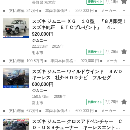
7月19日
提携サイト
長野県 松本市
■ 支払総額: 34万円 ■ 車両本体価格： 320,000 円 ■ メーカー
名： スズキ ■ 車種名： ジムニー ■ グレード名： ＸＧ 車検
長野
松本市
ジムニー
スズキ ジムニー ＸＧ １０型 『８月限定！
１０年３月 ターボ ４ＷＤ ５ＭＴ マニュアルギヤシフト キー
スズキ純正 ＥＴＣプレゼント』 ４…
レス カセット ...
920,000円
ジムニー
22,233km
2015年
7月26日
提携サイト
射水市
■ 支払総額: 100.8万円 ■ 車両本体価格： 920,000 円 ■ メーカー
名： スズキ ■ 車種名： ジムニー ■ グレード名： ＸＧ １０
富山
射水市
ジムニー
スズキ ジムニー ワイルドウインド ４ＷＤ
型 『８月限定！スズキ純正 ＥＴＣプレゼント』 ４ＷＤ ■ 排気
キーレス 社外ＨＤＤナビ フルセグ…
量： 6...
600,000円
ジムニー
150,571km
2009年
7月26日
提携サイト
富山市
■ 支払総額: 67万円 ■ 車両本体価格： 600,000 円 ■ メーカー
名： スズキ ■ 車種名： ジムニー ■ グレード名： ワイルドウ
富山
富山市
ジムニー
スズキ ジムニー クロスアドベンチャー Ｃ
インド ４ＷＤ キーレス 社外ＨＤＤナビ フルセグ 純正合皮レ
Ｄ・ＵＳＢチューナー キーレスエント…
ザーシート ＥＴ...