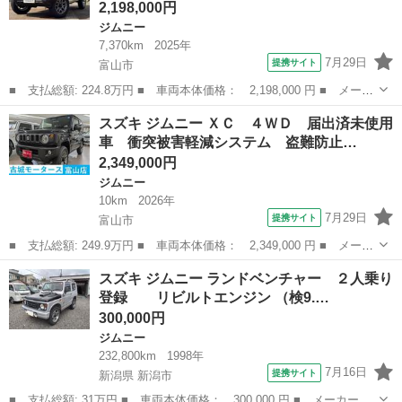
2,198,000円
ジムニー
7,370km
2025年
7月29日
提携サイト
富山市
■ 支払総額: 224.8万円 ■ 車両本体価格： 2,198,000 円 ■ メーカ
ー名： スズキ ■ 車種名： ジムニー ■ グレード名： ＸＣ デ
富山
富山市
ジムニー
スズキ ジムニー ＸＣ ４ＷＤ 届出済未使用
ィスプレイオーディオナビ付／オートエアコン／純正アルミ／ワンオ
車 衝突被害軽減システム 盗難防止…
ーナー／...
2,349,000円
ジムニー
10km
2026年
7月29日
提携サイト
富山市
■ 支払総額: 249.9万円 ■ 車両本体価格： 2,349,000 円 ■ メーカ
ー名： スズキ ■ 車種名： ジムニー ■ グレード名： ＸＣ ４
富山
富山市
ジムニー
スズキ ジムニー ランドベンチャー ２人乗り
ＷＤ 届出済未使用車 衝突被害軽減システム 盗難防止システム
登録 リビルトエンジン （検9.…
オートラ...
300,000円
ジムニー
232,800km
1998年
7月16日
提携サイト
新潟県 新潟市
■ 支払総額: 31万円 ■ 車両本体価格： 300,000 円 ■ メーカー