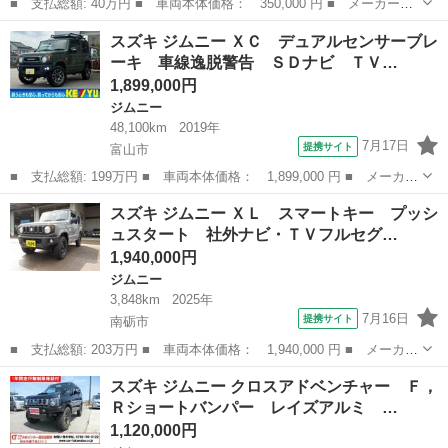
■ 支払総額: 40万円 ■ 車両本体価格： 350,000 円 ■ メーカー
名： スズキ ■ 車種名： ジムニー ■ グレード名： ランドベン
富山
富山市
ジムニー
スズキ ジムニー ＸＣ デュアルセンサーブレ
チャー ■ 排気量： 660cc ■ ドア枚数： 3D ■ ミッション：
ーキ 車線逸脱警告 ＳＤナビ ＴＶ…
AT...
1,899,000円
ジムニー
48,100km
2019年
7月17日
提携サイト
富山市
■ 支払総額: 199万円 ■ 車両本体価格： 1,899,000 円 ■ メーカー
名： スズキ ■ 車種名： ジムニー ■ グレード名： ＸＣ デュ
富山
富山市
ジムニー
スズキ ジムニー ＸＬ スマートキー プッシ
アルセンサーブレーキ 車線逸脱警告 ＳＤナビ ＴＶ ＣＤ ＤＶ
ュスタート 社外ナビ・ＴＶフルセグ…
Ｄ再生 Ｂ...
1,940,000円
ジムニー
3,848km
2025年
7月16日
提携サイト
南砺市
■ 支払総額: 203万円 ■ 車両本体価格： 1,940,000 円 ■ メーカー
名： スズキ ■ 車種名： ジムニー ■ グレード名： ＸＬ スマ
富山
南砺市
ジムニー
スズキ ジムニー クロスアドベンチャー Ｆ，
ートキー プッシュスタート 社外ナビ・ＴＶフルセグ 前席シート
Ｒショートバンパー レイズアルミ …
ヒーター ...
1,120,000円