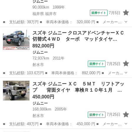
ジムニー
90,000km
1999年
7月5日
提携サイト
福井県 福井市
■ 支払総額: 39万円 ■ 車両本体価格： 320,000 円 ■ メーカー
名： スズキ ■ 車種名： ジムニー ■ グレード名： ＸＬ ４Ｗ
福井
福井市
ジムニー
スズキ ジムニー クロスアドベンチャーＸＣ
Ｄ ターボ ５速マニュアル エアコン パワステ 背面タイヤ ■
切替式４ＷＤ ターボ マッドタイヤ…
排気量： 66...
892,000円
ジムニー
72,937km
2011年
7月25日
提携サイト
射水市
■ 支払総額: 103.6万円 ■ 車両本体価格： 892,000 円 ■ メーカー
名： スズキ ■ 車種名： ジムニー ■ グレード名： クロスアド
富山
射水市
ジムニー
スズキ ジムニー ＸＣ ５ＭＴ リフトアッ
ベンチャーＸＣ 切替式４ＷＤ ターボ マッドタイヤ 切替式４Ｗ
プ 背面タイヤ 車検Ｒ１０年１月 …
Ｄ ターボ...
450,000円
ジムニー
168,000km
2005年
7月25日
提携サイト
射水市
■ 支払総額: 49万円 ■ 車両本体価格： 450,000 円 ■ メーカー
名： スズキ ■ 車種名： ジムニー ■ グレード名： ＸＣ ５Ｍ
富山
射水市
ジムニー