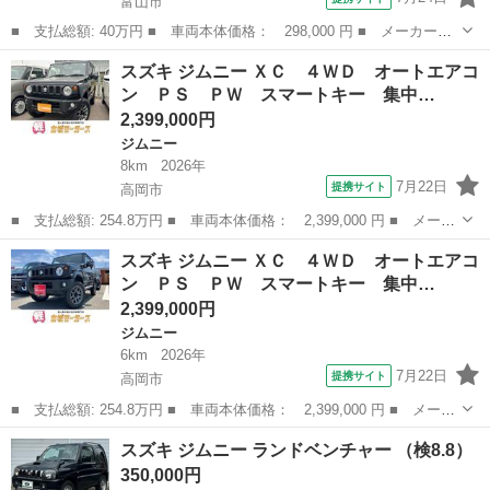
富山市
■ 支払総額: 40万円 ■ 車両本体価格： 298,000 円 ■ メーカー
名： スズキ ■ 車種名： ジムニー ■ グレード名： ランドベン
富山
富山市
ジムニー
スズキ ジムニー ＸＣ ４ＷＤ オートエアコ
チャー ■ 排気量： 660cc ■ ドア枚数： 3D ■ ミッション：
ン ＰＳ ＰＷ スマートキー 集中…
AT...
2,399,000円
ジムニー
8km
2026年
7月22日
提携サイト
高岡市
■ 支払総額: 254.8万円 ■ 車両本体価格： 2,399,000 円 ■ メーカ
ー名： スズキ ■ 車種名： ジムニー ■ グレード名： ＸＣ ４
富山
高岡市
ジムニー
スズキ ジムニー ＸＣ ４ＷＤ オートエアコ
ＷＤ オートエアコン ＰＳ ＰＷ スマートキー 集中Ｄ クルコ
ン ＰＳ ＰＷ スマートキー 集中…
ン 寒冷...
2,399,000円
ジムニー
6km
2026年
7月22日
提携サイト
高岡市
■ 支払総額: 254.8万円 ■ 車両本体価格： 2,399,000 円 ■ メーカ
ー名： スズキ ■ 車種名： ジムニー ■ グレード名： ＸＣ ４
富山
高岡市
ジムニー
スズキ ジムニー ランドベンチャー （検8.8）
ＷＤ オートエアコン ＰＳ ＰＷ スマートキー 集中Ｄ クルー
350,000円
ズコント...