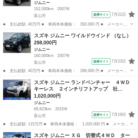
ジムニー
152,000km
2007年
7月21日
提携サイト
富山市
■ 支払総額: 40万円 ■ 車両本体価格： 350,000 円 ■ メーカー
名： スズキ ■ 車種名： ジムニー ■ グレード名： ランドベン
富山
富山市
ジムニー
スズキ ジムニー ワイルドウインド （なし）
チャー ■ 排気量： 660cc ■ ドア枚数： 3D ■ ミッション：
298,000円
AT...
ジムニー
160,000km
2007年
7月23日
提携サイト
富山市
■ 支払総額: 40万円 ■ 車両本体価格： 298,000 円 ■ メーカー
名： スズキ ■ 車種名： ジムニー ■ グレード名： ワイルドウ
富山
富山市
ジムニー
スズキ ジムニー ランドベンチャー ４ＷＤ
インド ■ 排気量： 660cc ■ ドア枚数： 3D ■ ミッション：
キーレス ２インチリフトアップ 社…
AT...
1,020,000円
ジムニー
69,823km
2015年
7月19日
提携サイト
富山市
■ 支払総額: 115万円 ■ 車両本体価格： 1,020,000 円 ■ メーカー
名： スズキ ■ 車種名： ジムニー ■ グレード名： ランドベン
富山
富山市
ジムニー
スズキ ジムニー ＸＧ 切替式４ＷＤ ター
チャー ４ＷＤ キーレス ２インチリフトアップ 社外１６ＡＷ