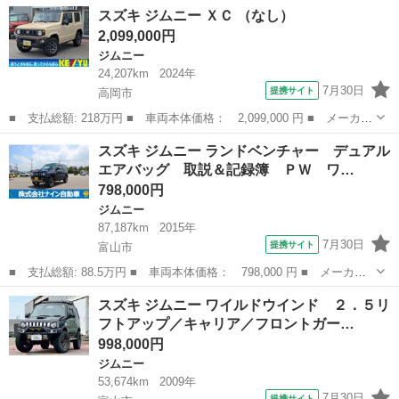
名： スズキ ■ 車種名： ジムニー ■ グレード名： ＸＬ ４Ｗ
長野
佐久市
ジムニー
スズキ ジムニー ＸＣ （なし）
Ｄ ターボ タイミングチェーン車 フォグライト オートマチック
2,099,000円
車 リアワイパー...
ジムニー
24,207km
2024年
7月30日
提携サイト
高岡市
■ 支払総額: 218万円 ■ 車両本体価格： 2,099,000 円 ■ メーカー
名： スズキ ■ 車種名： ジムニー ■ グレード名： ＸＣ ■ 排
富山
高岡市
ジムニー
スズキ ジムニー ランドベンチャー デュアル
気量： 660cc ■ ドア枚数： 3D ■ ミッション： AT4速 ...
エアバッグ 取説＆記録簿 ＰＷ ワ…
798,000円
ジムニー
87,187km
2015年
7月30日
提携サイト
富山市
■ 支払総額: 88.5万円 ■ 車両本体価格： 798,000 円 ■ メーカー
名： スズキ ■ 車種名： ジムニー ■ グレード名： ランドベン
富山
富山市
ジムニー
スズキ ジムニー ワイルドウインド ２．５リ
チャー デュアルエアバッグ 取説＆記録簿 ＰＷ ワイヤレスドア
フトアップ／キャリア／フロントガー…
ロック パー...
998,000円
ジムニー
53,674km
2009年
7月30日
提携サイト