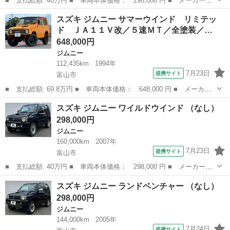
■ 支払総額: 40万円 ■ 車両本体価格： 298,000 円 ■ メーカー
名： スズキ ■ 車種名： ジムニー ■ グレード名： ランドベン
富山
富山市
ジムニー
スズキ ジムニー サマーウインド リミテッ
チャー ■ 排気量： 660cc ■ ドア枚数： 3D ■ ミッション：
ド ＪＡ１１Ｖ改／５速ＭＴ／全塗装／…
AT...
648,000円
ジムニー
112,435km
1994年
7月23日
提携サイト
富山市
■ 支払総額: 69.8万円 ■ 車両本体価格： 648,000 円 ■ メーカー
名： スズキ ■ 車種名： ジムニー ■ グレード名： サマーウイ
富山
富山市
ジムニー
スズキ ジムニー ワイルドウインド （なし）
ンド リミテッド ＪＡ１１Ｖ改／５速ＭＴ／全塗装／パートタイム
298,000円
４ＷＤ／社外...
ジムニー
160,000km
2007年
7月23日
提携サイト
富山市
■ 支払総額: 40万円 ■ 車両本体価格： 298,000 円 ■ メーカー
名： スズキ ■ 車種名： ジムニー ■ グレード名： ワイルドウ
富山
富山市
ジムニー
スズキ ジムニー ランドベンチャー （なし）
インド ■ 排気量： 660cc ■ ドア枚数： 3D ■ ミッション：
298,000円
AT...
ジムニー
144,000km
2005年
7月24日
提携サイト