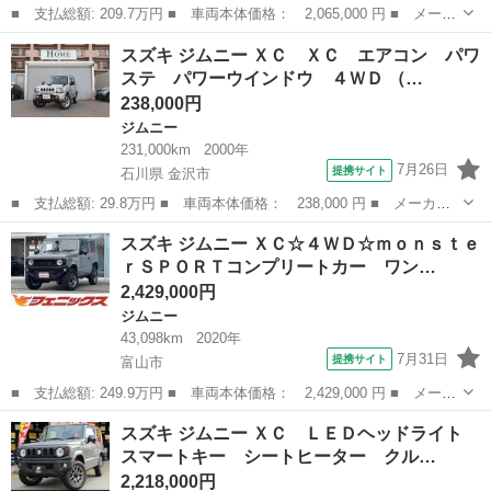
■ 支払総額: 209.7万円 ■ 車両本体価格： 2,065,000 円 ■ メーカ
ー名： スズキ ■ 車種名： ジムニー ■ グレード名： ＸＣ ナ
富山
富山市
ジムニー
スズキ ジムニー ＸＣ ＸＣ エアコン パワ
ビ／フルセグＴＶ／Ｂｌｕｅｔｏｏｔｈ／バックカメラ／ＥＴＣ２．
ステ パワーウインドウ ４ＷＤ （…
０／ＬＥ...
238,000円
ジムニー
231,000km
2000年
7月26日
提携サイト
石川県 金沢市
■ 支払総額: 29.8万円 ■ 車両本体価格： 238,000 円 ■ メーカー
名： スズキ ■ 車種名： ジムニー ■ グレード名： ＸＣ Ｘ
石川
金沢市
ジムニー
スズキ ジムニー ＸＣ☆４ＷＤ☆ｍｏｎｓｔｅ
Ｃ エアコン パワステ パワーウインドウ ４ＷＤ ■ 排気量：
ｒＳＰＯＲＴコンプリートカー ワン…
660cc ...
2,429,000円
ジムニー
43,098km
2020年
7月31日
提携サイト
富山市
■ 支払総額: 249.9万円 ■ 車両本体価格： 2,429,000 円 ■ メーカ
ー名： スズキ ■ 車種名： ジムニー ■ グレード名： ＸＣ☆４
富山
富山市
ジムニー
スズキ ジムニー ＸＣ ＬＥＤヘッドライト
ＷＤ☆ｍｏｎｓｔｅｒＳＰＯＲＴコンプリートカー ワンオーナー☆
スマートキー シートヒーター クル…
モンスタ...
2,218,000円