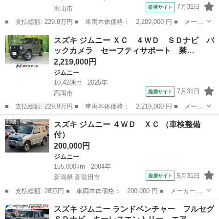
7月31日
提携サイト
富山市
■ 支払総額: 229.9万円 ■ 車両本体価格： 2,209,000 円 ■ メーカ
ー名： スズキ ■ 車種名： ジムニー ■ グレード名： ＸＣワン
富山
富山市
ジムニー
スズキ ジムニー ＸＣ ４ＷＤ ＳＤナビ バ
オーナー☆ツートン☆４ＷＤ☆ターボ☆リフトアップ☆ ワンオーナ
ックカメラ セーフティサポート 禁…
ー☆ツー...
2,219,000円
ジムニー
10,420km
2025年
7月31日
提携サイト
高岡市
■ 支払総額: 229.9万円 ■ 車両本体価格： 2,219,000 円 ■ メーカ
ー名： スズキ ■ 車種名： ジムニー ■ グレード名： ＸＣ ４
富山
高岡市
ジムニー
スズキ ジムニー ４ＷＤ ＸＣ （車検整備
ＷＤ ＳＤナビ バックカメラ セーフティサポート 禁煙車 ＥＴ
付）
Ｃ クル...
200,000円
ジムニー
155,000km
2004年
5月31日
提携サイト
新潟県 新発田市
■ 支払総額: 28万円 ■ 車両本体価格： 200,000 円 ■ メーカー
名： スズキ ■ 車種名： ジムニー ■ グレード名： ４ＷＤ Ｘ
新潟
新発田市
ジムニー
スズキ ジムニー ランドベンチャー フルセグ
Ｃ ■ 排気量： 660cc ■ ドア枚数： 3D ■ ミッション： AT4速...