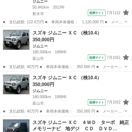
ジムニー
50,941km
2013年
7月11日
提携サイト
射水市
■ 支払総額: 122.6万円 ■ 車両本体価格： 1,120,000 円 ■ メーカ
ー名： スズキ ■ 車種名： ジムニー ■ グレード名： クロスア
富山
射水市
ジムニー
スズキ ジムニー ＸＣ （検10.4）
ドベンチャー Ｆ，Ｒショートバンパー レイズアルミ 切替式４Ｗ
350,000円
Ｄ ター...
ジムニー
180,000km
1999年
7月10日
提携サイト
富山市
■ 支払総額: 40万円 ■ 車両本体価格： 350,000 円 ■ メーカー
名： スズキ ■ 車種名： ジムニー ■ グレード名： ＸＣ ■ 排
富山
富山市
ジムニー
スズキ ジムニー ＸＣ （検10.4）
気量： 660cc ■ ドア枚数： 3D ■ ミッション： AT4速 ■ 店...
350,000円
ジムニー
180,000km
1999年
7月10日
提携サイト
富山市
■ 支払総額: 40万円 ■ 車両本体価格： 350,000 円 ■ メーカー
名： スズキ ■ 車種名： ジムニー ■ グレード名： ＸＣ ■ 排
富山
富山市
ジムニー
スズキ ジムニー ＸＣ ４ＷＤ ターボ 純正
気量： 660cc ■ ドア枚数： 3D ■ ミッション： AT4速 ■ 店...
メモリーナビ 地デジ ＣＤ ＤＶＤ…