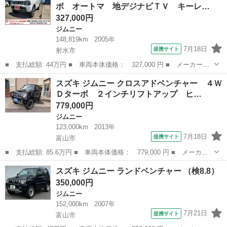
ボ オートマ 地デジナビＴＶ キーレ…
社外ＳＤナ...
327,000円
ジムニー
148,819km
2005年
7月18日
提携サイト
射水市
■ 支払総額: 44万円 ■ 車両本体価格： 327,000 円 ■ メーカー
名： スズキ ■ 車種名： ジムニー ■ グレード名： ＸＧ 切替
富山
射水市
ジムニー
スズキ ジムニー クロスアドベンチャー ４Ｗ
式４ＷＤ ターボ オートマ 地デジナビＴＶ キーレスキー ＡＢ
Ｄターボ ２インチリフトアップ ヒ…
Ｓ Ｗエアバッグ...
779,000円
ジムニー
123,000km
2013年
7月18日
提携サイト
富山市
■ 支払総額: 85.6万円 ■ 車両本体価格： 779,000 円 ■ メーカー
名： スズキ ■ 車種名： ジムニー ■ グレード名： クロスアド
富山
富山市
ジムニー
スズキ ジムニー ランドベンチャー （検8.8）
ベンチャー ４ＷＤターボ ２インチリフトアップ ヒーター付電動
350,000円
格納ウインカ...
ジムニー
152,000km
2007年
7月21日
提携サイト
富山市