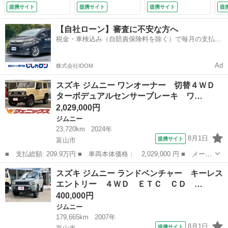
☆オプションフロン
トヒーター 運転
ト （検11.7）
提携サイト
提携サイト
提携サイト
提
トグリル☆デュアル
席・助手席エアバッ
センサーブレーキサ
ク ＡＢＳ 衝突安
【自社ローン】審査に不安な方へ
ポート☆クルーズコ
全ボディ エアコ
税金・車検込み（自賠責保険料を除く）で毎月の支払額
ントロール☆９イン
ン パワーウインド
は一定の自社ローン🚗
チディスプレイ☆Ｂ
ウ （なし）
ｌｕｅｔｏｏｔｈ☆
Ad
株式会社IDOM
オートハイビーム☆
シートヒーター☆試
スズキ ジムニー ワンオーナー 切替４ＷＤ
乗ＯＫ （検9.9）
ターボデュアルセンサーブレーキ ワ…
2,029,000円
ジムニー
23,720km
2024年
8月1日
提携サイト
富山市
■ 支払総額: 209.9万円 ■ 車両本体価格： 2,029,000 円 ■ メーカ
ー名： スズキ ■ 車種名： ジムニー ■ グレード名： ワンオー
富山
富山市
ジムニー
スズキ ジムニー ランドベンチャー キーレス
ナー 切替４ＷＤ ターボデュアルセンサーブレーキ ワンオーナー
エントリー ４ＷＤ ＥＴＣ ＣＤ …
☆切替４...
400,000円
ジムニー
179,665km
2007年
8月1日
提携サイト