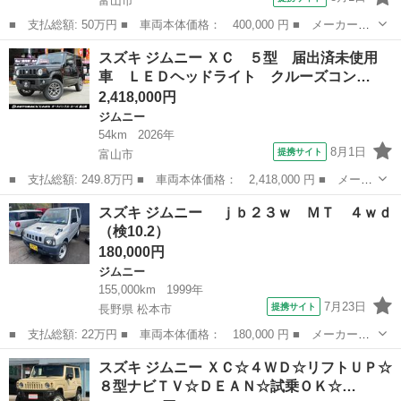
富山市
■ 支払総額: 50万円 ■ 車両本体価格： 400,000 円 ■ メーカー
名： スズキ ■ 車種名： ジムニー ■ グレード名： ランドベン
富山
富山市
ジムニー
スズキ ジムニー ＸＣ ５型 届出済未使用
チャー キーレスエントリー ４ＷＤ ＥＴＣ ＣＤ アルミホイー
車 ＬＥＤヘッドライト クルーズコン…
ル 革シート シ...
2,418,000円
ジムニー
54km
2026年
8月1日
提携サイト
富山市
■ 支払総額: 249.8万円 ■ 車両本体価格： 2,418,000 円 ■ メーカ
ー名： スズキ ■ 車種名： ジムニー ■ グレード名： ＸＣ ５
富山
富山市
ジムニー
スズキ ジムニー ｊｂ２３ｗ ＭＴ ４ｗｄ
型 届出済未使用車 ＬＥＤヘッドライト クルーズコントロール
（検10.2）
スズキセ...
180,000円
ジムニー
155,000km
1999年
7月23日
提携サイト
長野県 松本市
■ 支払総額: 22万円 ■ 車両本体価格： 180,000 円 ■ メーカー
名： スズキ ■ 車種名： ジムニー ■ グレード名： ｊｂ２３
長野
松本市
ジムニー
スズキ ジムニー ＸＣ☆４ＷＤ☆リフトＵＰ☆
ｗ ＭＴ ４ｗｄ ■ 排気量： 660cc ■ ドア枚数： 3D ■ ミッシ
８型ナビＴＶ☆ＤＥＡＮ☆試乗ＯＫ☆…
ョ...