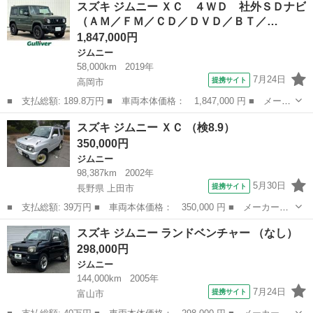
スズキ ジムニー ＸＣ ４ＷＤ 社外ＳＤナビ
Ｔ リフトアップ 背面タイヤ 車検Ｒ１０年１月 ナルディステ
（ＡＭ／ＦＭ／ＣＤ／ＤＶＤ／ＢＴ／…
アリング キーレ...
1,847,000円
ジムニー
58,000km
2019年
7月24日
提携サイト
高岡市
■ 支払総額: 189.8万円 ■ 車両本体価格： 1,847,000 円 ■ メーカ
ー名： スズキ ■ 車種名： ジムニー ■ グレード名： ＸＣ ４
富山
高岡市
ジムニー
スズキ ジムニー ＸＣ （検8.9）
ＷＤ 社外ＳＤナビ（ＡＭ／ＦＭ／ＣＤ／ＤＶＤ／ＢＴ／ＵＳＢ）
350,000円
フルセグ...
ジムニー
98,387km
2002年
5月30日
提携サイト
長野県 上田市
■ 支払総額: 39万円 ■ 車両本体価格： 350,000 円 ■ メーカー
名： スズキ ■ 車種名： ジムニー ■ グレード名： ＸＣ ■ 排
長野
上田市
ジムニー
スズキ ジムニー ランドベンチャー （なし）
気量： 660cc ■ ドア枚数： 3D ■ ミッション： AT4速 ■ 店...
298,000円
ジムニー
144,000km
2005年
7月24日
提携サイト
富山市