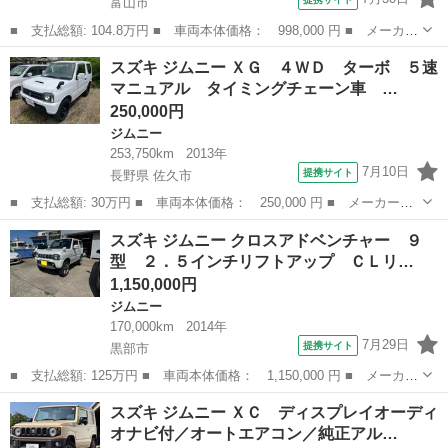
富山市
■ 支払総額: 104.8万円 ■ 車両本体価格： 998,000 円 ■ メーカー
名： スズキ ■ 車種名： ジムニー ■ グレード名： ワイルドウ
富山
富山市
ジムニー
スズキ ジムニー ＸＧ ４ＷＤ ターボ ５速
インド ２．５リフトアップ／キャリア／フロントガード／前後ショ
マニュアル タイミングチェーン車 …
ートバンパ...
250,000円
ジムニー
253,750km
2013年
7月10日
提携サイト
長野県 佐久市
■ 支払総額: 30万円 ■ 車両本体価格： 250,000 円 ■ メーカー
名： スズキ ■ 車種名： ジムニー ■ グレード名： ＸＧ ４Ｗ
長野
佐久市
ジムニー
スズキ ジムニー クロスアドベンチャー ９
Ｄ ターボ ５速マニュアル タイミングチェーン車 車検令和１０
型 ２．５インチリフトアップ ＣＬリ…
年７月 ライトレ...
1,150,000円
ジムニー
170,000km
2014年
7月29日
提携サイト
黒部市
■ 支払総額: 125万円 ■ 車両本体価格： 1,150,000 円 ■ メーカー
名： スズキ ■ 車種名： ジムニー ■ グレード名： クロスアド
富山
黒部市
ジムニー
スズキ ジムニー ＸＣ ディスプレイオーディ
ベンチャー ９型 ２．５インチリフトアップ ＣＬリンクリーディ
オナビ付／オートエアコン／純正アル…
ングアーム...