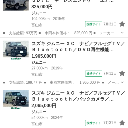
ＳＤナビ キーレスエントリー エア…
825,000円
ジムニー
104,903km
2015年
7月31日
提携サイト
富山市
■ 支払総額: 93万円 ■ 車両本体価格： 825,000 円 ■ メーカー
名： スズキ ■ 車種名： ジムニー ■ グレード名： ランドベン
富山
富山市
ジムニー
スズキ ジムニー ＸＣ ナビ／フルセグＴＶ／
チャー フルセグＳＤナビ キーレスエントリー エアコン シート
Ｂｌｕｅｔｏｏｔｈ／ＤＶＤ再生機能…
ヒーター ヒーテ...
1,965,000円
ジムニー
27,000km
2019年
7月31日
提携サイト
富山市
■ 支払総額: 199.7万円 ■ 車両本体価格： 1,965,000 円 ■ メーカ
ー名： スズキ ■ 車種名： ジムニー ■ グレード名： ＸＣ ナ
富山
富山市
ジムニー
スズキ ジムニー ＸＣ ナビ／フルセグＴＶ／
ビ／フルセグＴＶ／Ｂｌｕｅｔｏｏｔｈ／ＤＶＤ再生機能／バックカ
Ｂｌｕｅｔｏｏｔｈ／バックカメラ／…
メラ／Ｌ...
2,065,000円
ジムニー
54,000km
2024年
7月31日
提携サイト
富山市