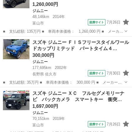
1,260,000円
ジムニー
48,146km
2014年
7月26日
提携サイト
富山市
■ 支払総額: 135万円 ■ 車両本体価格： 1,260,000 円 ■ メーカー
名： スズキ ■ 車種名： ジムニー ■ グレード名： クロスアド
富山
富山市
ジムニー
スズキ ジムニー ＦＩＳフリースタイルワール
ベンチャー ＣＤ・ＵＳＢチューナー キーレスエントリー シート
ドカップリミテッド パートタイム４…
ヒーター ...
300,000円
ジムニー
177,695km
2002年
7月30日
提携サイト
長野県 佐久市
■ 支払総額: 35万円 ■ 車両本体価格： 300,000 円 ■ メーカー
名： スズキ ■ 車種名： ジムニー ■ グレード名： ＦＩＳフリ
長野
佐久市
ジムニー
スズキ ジムニー ＸＣ フルセグメモリーナ
ースタイルワールドカップリミテッド パートタイム４ＷＤ フロア
ビ バックカメラ スマートキー 衝突…
４ＡＴ インター...
1,697,000円
ジムニー
70,151km
2019年
7月26日
提携サイト
富山市