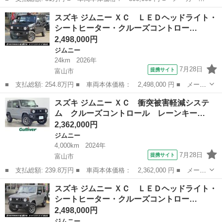
名： スズキ ■ 車種名： ジムニー ■ グレード名： ランドベン
新潟
新潟市
ジムニー
スズキ ジムニー ＸＣ ＬＥＤヘッドライト・
チャー ２人乗り登録 リビルトエンジン ■ 排気量： 660cc ■
シートヒーター・クルーズコントロー…
ドア枚...
2,498,000円
ジムニー
24km
2026年
7月28日
提携サイト
富山市
■ 支払総額: 254.8万円 ■ 車両本体価格： 2,498,000 円 ■ メーカ
ー名： スズキ ■ 車種名： ジムニー ■ グレード名： ＸＣ Ｌ
富山
富山市
ジムニー
スズキ ジムニー ＸＣ 衝突被害軽減システ
ＥＤヘッドライト・シートヒーター・クルーズコントロール・デュア
ム クルーズコントロール レーンキー…
ルセンサ...
2,362,000円
ジムニー
4,000km
2024年
7月28日
提携サイト
富山市
■ 支払総額: 239.8万円 ■ 車両本体価格： 2,362,000 円 ■ メーカ
ー名： スズキ ■ 車種名： ジムニー ■ グレード名： ＸＣ 衝
富山
富山市
ジムニー
スズキ ジムニー ＸＣ ＬＥＤヘッドライト・
突被害軽減システム クルーズコントロール レーンキープアシス
シートヒーター・クルーズコントロー…
ト コーナ...
2,498,000円
ジムニー