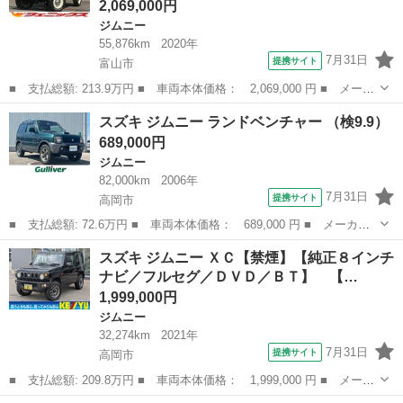
2,069,000円
ジムニー
55,876km
2020年
7月31日
提携サイト
富山市
■ 支払総額: 213.9万円 ■ 車両本体価格： 2,069,000 円 ■ メーカ
ー名： スズキ ■ 車種名： ジムニー ■ グレード名： ＸＣ☆４
富山
富山市
ジムニー
スズキ ジムニー ランドベンチャー （検9.9）
ＷＤ☆リフトＵＰ☆８型ナビＴＶ☆ＤＥＡＮ☆試乗ＯＫ☆ リフトア
689,000円
ップ☆Ｋ...
ジムニー
82,000km
2006年
7月31日
提携サイト
高岡市
■ 支払総額: 72.6万円 ■ 車両本体価格： 689,000 円 ■ メーカー
名： スズキ ■ 車種名： ジムニー ■ グレード名： ランドベン
富山
高岡市
ジムニー
スズキ ジムニー ＸＣ【禁煙】【純正８インチ
チャー ■ 排気量： 660cc ■ ドア枚数： 3D ■ ミッション： ...
ナビ／フルセグ／ＤＶＤ／ＢＴ】 【…
1,999,000円
ジムニー
32,274km
2021年
7月31日
提携サイト
高岡市
■ 支払総額: 209.8万円 ■ 車両本体価格： 1,999,000 円 ■ メーカ
ー名： スズキ ■ 車種名： ジムニー ■ グレード名： ＸＣ【禁