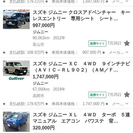
■ 支払総額: 179.2万円 ■ 車両本体価格： 1,697,000 円 ■ メーカ
ー名： スズキ ■ 車種名： ジムニー ■ グレード名： ＸＣ フ
富山
富山市
ジムニー
スズキ ジムニー クロスアドベンチャー キー
ルセグメモリーナビ バックカメラ スマートキー 衝突軽減ブレー
レスエントリー 専用シート シート…
キ ダウ...
997,000円
ジムニー
90,061km
2012年
7月26日
提携サイト
富山市
■ 支払総額: 108.9万円 ■ 車両本体価格： 997,000 円 ■ メーカー
名： スズキ ■ 車種名： ジムニー ■ グレード名： クロスアド
富山
富山市
ジムニー
スズキ ジムニー ＸＣ ４ＷＤ ９インチナビ
ベンチャー キーレスエントリー 専用シート シートヒーター ヒ
（ＡＶＩＣ－ＲＬ９０２）（ＡＭ／Ｆ…
ーテッドミ...
1,747,000円
ジムニー
67,000km
2019年
7月25日
提携サイト
高岡市
■ 支払総額: 179.8万円 ■ 車両本体価格： 1,747,000 円 ■ メーカ
ー名： スズキ ■ 車種名： ジムニー ■ グレード名： ＸＣ ４
富山
高岡市
ジムニー
スズキ ジムニー ＸＬ ４ＷＤ ターボ ５速
ＷＤ ９インチナビ（ＡＶＩＣ－ＲＬ９０２）（ＡＭ／ＦＭ／ＣＤ／
マニュアル エアコン パワステ 背…
ＤＶＤ／...
320,000円