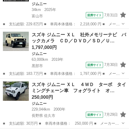
ジムニー
34km
2025年
7月31日
提携サイト
富山市
■ 支払総額: 229.8万円 ■ 車両本体価格： 2,218,000 円 ■ メーカ
ー名： スズキ ■ 車種名： ジムニー ■ グレード名： ＸＣ Ｌ
富山
富山市
ジムニー
スズキ ジムニー ＸＬ 社外メモリーナビ バ
ＥＤヘッドライト スマートキー シートヒーター クルーズコント
ックカメラ ＣＤ／ＤＶＤ／ＳＤ／Ｕ…
ロール ...
1,797,000円
ジムニー
63,000km
2019年
7月30日
提携サイト
黒部市
■ 支払総額: 183.7万円 ■ 車両本体価格： 1,797,000 円 ■ メーカ
ー名： スズキ ■ 車種名： ジムニー ■ グレード名： ＸＬ 社
富山
黒部市
ジムニー
スズキ ジムニー ＸＬ ４ＷＤ ターボ タイ
外メモリーナビ バックカメラ ＣＤ／ＤＶＤ／ＳＤ／ＵＳＢ／フル
ミングチェーン車 フォグライト オ…
セグＴＶ...
250,000円
ジムニー
229,044km
2000年
7月29日
提携サイト
長野県 佐久市
■ 支払総額: 30万円 ■ 車両本体価格： 250,000 円 ■ メーカー