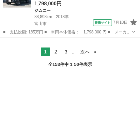
1,798,000円
ジムニー
38,893km
2018年
7月10日
提携サイト
富山市
■ 支払総額: 185万円 ■ 車両本体価格： 1,798,000 円 ■ メーカー
名： スズキ ■ 車種名： ジムニー ■ グレード名： ＸＣ ４Ｗ
富山
富山市
ジムニー
Ｄ ターボ 純正メモリーナビ 地デジ ＣＤ ＤＶＤ ブルートゥ
ース Ｂカ...
1
2
3
...
次へ
全153件中 1-50件表示