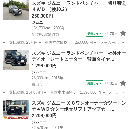
富山
高岡市
ジムニー
スズキ ジムニー ランドベンチャー 切り替え
煙】【純正８インチナビ／フルセグ／ＤＶＤ／ＢＴ】 【バックカメ
４ＷＤ （検10.3）
ラ】【衝...
250,000円
ジムニー
154,700km
2006年
7月20日
提携サイト
新潟県 北蒲原郡
■ 支払総額: 28万円 ■ 車両本体価格： 250,000 円 ■ メーカー
名： スズキ ■ 車種名： ジムニー ■ グレード名： ランドベン
新潟
北蒲原郡
ジムニー
スズキ ジムニー ランドベンチャー 社外オー
チャー 切り替え４ＷＤ ■ 排気量： 660cc ■ ドア枚数： 3D ■
デイオ シートヒーター 背面タイヤ…
ミ...
1,296,000円
ジムニー
26,000km
2015年
7月31日
提携サイト
富山市
■ 支払総額: 134.8万円 ■ 車両本体価格： 1,296,000 円 ■ メーカ
ー名： スズキ ■ 車種名： ジムニー ■ グレード名： ランドベ
富山
富山市
ジムニー
スズキ ジムニー ＸＣワンオーナー☆ツートン
ンチャー 社外オーデイオ シートヒーター 背面タイヤ ■ 排気
☆４ＷＤ☆ターボ☆リフトアップ☆ …
量： 6...
2,209,000円
ジムニー
42,576km
2021年