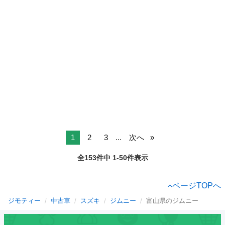
1
2
3
...
次へ
全153件中 1-50件表示
ページTOPへ
ジモティー
中古車
スズキ
ジムニー
富山県のジムニー