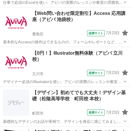
仕事で必須のExcelを使い、アビバの実際のレッスンや教室の雰囲気を
無料で体験♪ グラフ作成やデータ集計や分析など、知っていると便利
東京
新宿区
エクセル
【Web問い合わせ限定割引】Access 応用講
な機能やちょっとしたラク技など、あなたに合ったメニューを体験し
座（アビバ 池袋校）
ていただけます！
7月23日
提携サイト
豊島区
基本的なAccessの操作はできるものの、フォームやレポートなど、よ
り高度なデータベース作成を学びたい方にオススメの講座です。 ■学
東京
豊島区
アクセス
【0円！】Illustrator無料体験（アビバ 立川
習内容■ メインフォームとサブフォーム・順位のレポート・複数列の
校）
レポート・マクロ・リレー...
7月23日
提携サイト
立川市
デザイナー必須のIllustratorを使い、アビバの実際のレッスンや教室の
雰囲気を無料で体験♪ ペンツール（ベジェ曲線）でのイラスト作成か
東京
立川市
Illustrator
【デザイン】初めてでも大丈夫！デザイン基
ら、Illustratorだからできるタイトルデコレーション術など、あなたに
礎（松陰高等学校 町田校 本校）
合ったメ...
7月23日
提携サイト
町田市
基礎的なデザインのお話や実例で、デザインを身近に感じてみましょ
う！ 身の回りにたくさんあるデザインされているものの見方が変わる
東京
町田市
Webデザイナー