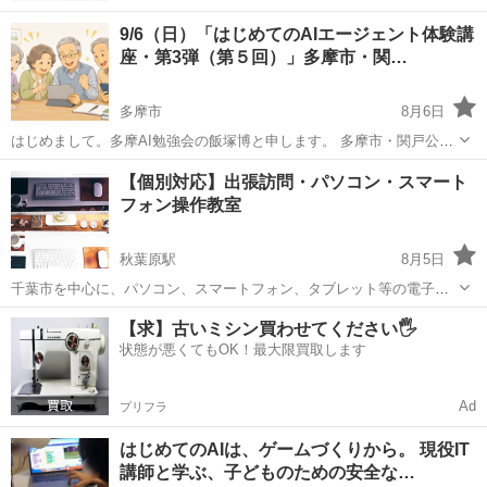
9/6（日）「はじめてのAIエージェント体験講
座・第3弾（第５回）」多摩市・関…
多摩市
8月6日
はじめまして。多摩AI勉強会の飯塚博と申します。 多摩市・関戸公民
館で「はじめてのAIエージェント体験講座・第3弾」を開催します。 ■
東京
多摩市
その他
公民館
【個別対応】出張訪問・パソコン・スマート
こんな方におすすめです 【初めての方】 ・AIに興味はあるけれど、使
フォン操作教室
った...
秋葉原駅
8月5日
千葉市を中心に、パソコン、スマートフォン、タブレット等の電子機
器の出張サポートを展開しております。 箱から出して取り敢えず出し
東京
千代田区
秋葉原駅
Windows総合
タブレット
【求】古いミシン買わせてください🖐️
てみたけど、使い方がわからない、初期不良？故障？と言った疑問
状態が悪くてもOK！最大限買取します
や、ホームページ作成やインター...
Ad
プリフラ
はじめてのAIは、ゲームづくりから。 現役IT
講師と学ぶ、子どものための安全な…