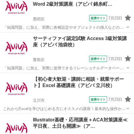
Word 2級対策講座（アビバ 錦糸町…
別カウンセリングと少人数個別...
7月23日
提携サイト
墨田区
「知識問題」に加え、実際に各種設定やオブジェクトの挿入などの機
能を駆使した文書を作成する「実技問題」を解くことで、実践的な能
東京
墨田区
ワード
サーティファイ認定試験 Access 3級対策講
力を証明できる資格制度の、2級対策講座です。
座（アビバ 池袋校）
7月23日
提携サイト
豊島区
「知識問題」に加え、実際に使用できるリレーショナルデータベース
を作成する「実技問題」を解くことで、実践的な能力を証明できる資
東京
豊島区
アクセス
【初心者大歓迎・講師に相談・就業サポー
格制度の、3級対策講座です。
ト】Excel 基礎講座（アビバ 立川校）
7月23日
提携サイト
立川市
これからExcelを学びはじめる方にオススメの講座！基本的な操作から
関数やグラフ作成など、表計算ソフトであるExcelの醍醐味を学ぶ事が
東京
立川市
エクセル
Illustrator基礎・応用講座＋ACA対策講座≪
できる講座です。 ■学習内容■ 基本操作・印刷・ページ設定・書式設
平日夜、土日も開講≫（ア…
定・効率の良いデー...