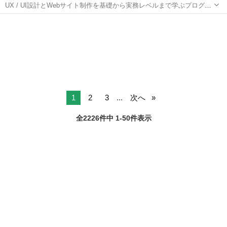
UX / UI設計とWebサイト制作を基礎から実務レベルまで学ぶプログラ
ムです。授業では国内最先端のUX / UI設計スキル（調査・要件定義・
東京
渋谷区
Webデザイナー
情報設計・検証など）を実務レベルまで網羅。「人間中心設計・行動
経済学・人間工学・感...
1
2
3
...
次へ
全2226件中 1-50件表示