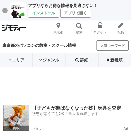
アプリならお得な情報を見逃さない！
インストール
アプリで開く
東京都
検索
ログイン
投稿
東京都のパソコンの教室・スクール情報
人気キーワード
エリア
ジャンル
詳細
新着順
【子どもが遊ばなくなった🧸】玩具を査定
状態が悪くてもOK！最大限買取します
Ad
プリフラ