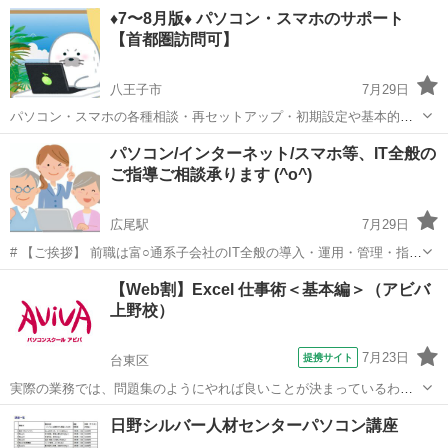
い方に届いてほしい！ 「頻繁に開発案件を見ているけど レベルが高い
東京
渋谷区
中目黒駅
プログラミング
Java
♦️7〜8月版♦️ パソコン・スマホのサポート
案件ばかりで尻込みしてしまう。 だけど、経験を積んでステップアッ
【首都圏訪問可】
プし...
八王子市
7月29日
パソコン・スマホの各種相談・再セットアップ・初期設定や基本的な
使い方・ネット接続・バックアップ・PC自作・PCパーツ交換・ホー
東京
八王子市
その他
パソコン/インターネット/スマホ等、IT全般の
ムネットワーク・セキュリティー・レンタルサーバーやドメインの購
ご指導ご相談承ります (^o^)
入・独自メールアドレス・ブログやホー...
広尾駅
7月29日
# 【ご挨拶】 前職は富○通系子会社のIT全般の導入・運用・管理・指
導・育成を主な職務とし、ハード/ソフトの開発・設計・プログラミン
東京
渋谷区
広尾駅
Windows総合
料金
【Web割】Excel 仕事術＜基本編＞（アビバ
グ、周辺機器開発・設計をベースとしたシステムエンジニア職、執行
上野校）
役員を経て退職しました。 ...
7月23日
提携サイト
台東区
実際の業務では、問題集のようにやれば良いことが決まっているわけ
ではありません。この講座では【よくある上司の指示】からスタート
東京
台東区
エクセル
日野シルバー人材センターパソコン講座
します。上司意図を汲み取るケーススタディを通じ、仕事の型を身に