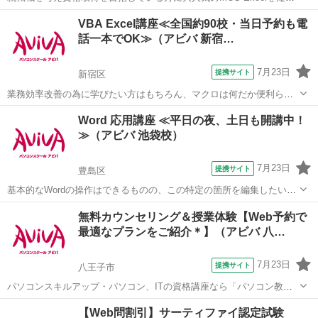
集中で目指す検定対策の講座です。新規お問い合わせ頂いた方限定で
東京
新宿区
エクセル
VBA Excel講座≪全国約90校・当日予約も電
リーズナブルな受講料で学べる人気講座です！
話一本でOK≫（アビバ 新宿…
7月23日
提携サイト
新宿区
業務効率改善の為に学びたい方はもちろん、マクロは何だか便利らし
い。と噂を聞いて気になっている方にもオススメ！基礎から学ぶから
東京
新宿区
エクセル
Word 応用講座 ≪平日の夜、土日も開講中！
VBA初心者の方でも安心の講座です。 ■学習内容■ プロパティ・変数
≫（アビバ 池袋校）
の利用・シートの操作・ブック...
7月23日
提携サイト
豊島区
基本的なWordの操作はできるものの、この特定の箇所を編集したい
等、より見栄え良く、効率良く文書作成する方法を学ぶ講座です。長
東京
豊島区
ワード
無料カウンセリング＆授業体験【Web予約で
く使うソフトだからこそ、効率良い編集方法はとても重要です。 ■学
最適なプランをご紹介＊】（アビバ 八…
習内容■ ページ/書式設定(応...
7月23日
提携サイト
八王子市
パソコンスキルアップ・パソコン、ITの資格講座なら「パソコン教室
アビバ」。 全国直営100校以上で通学に便利！ ただいま、パソコン教
東京
八王子市
エクセル
【Web問割引】サーティファイ認定試験
室アビバでは、全国の教室で説明会・無料体験授業を実施中です。 個