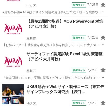
7月23日
提携サイト
中央区
■資格の特徴■ ACAはデザイン関連のお仕事だけでなく様々な業界や企
業で活用できるスキル証明になるため、 取得すると活躍の幅が広がり
東京
中央区
ホームページ作成
【最短2週間で取得】MOS PowerPoint 対策
ます。 ■講座の特徴■ 初学者の方でも安心して学習を始められ、ステ
（アビバ 立川校）
ップアップしながらスキル...
7月23日
提携サイト
立川市
【お得パック！】就転職を考え資格取得を目指している方に大人気の
MOS PowerPointを短期集中で目指す検定対策の講座です。新規お問い
東京
立川市
パワーポイント
サーティファイ認定試験 Excel 1級対策講座
合わせ頂いた方限定でリーズナブルな受講料で学べる人気講座です！
（アビバ 大井町校）
7月23日
提携サイト
品川区
「知識問題」に加え、実際に関数やグラフを駆使した表を作成する
「実技問題」を解くことで、実践的な能力を証明できる資格制度の、1
東京
品川区
エクセル
UX/UI 総合＋Webサイト制作コース（東京デ
級対策講座です。 アビバのパソコン講座は全て、受講内容・ソフト・
ザインプレックス研究所 【渋谷…
学習の進め方などが自由に選び、組み...
7月23日
提携サイト
渋谷区