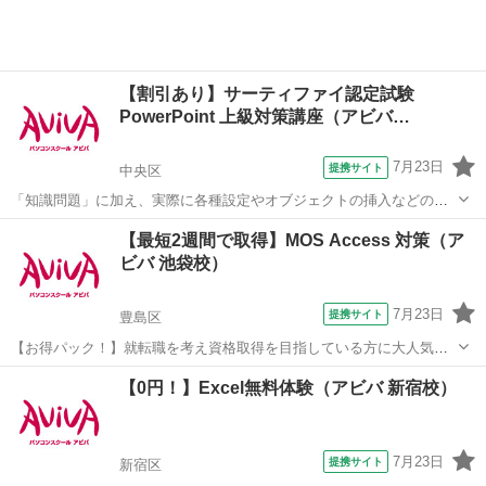
【割引あり】サーティファイ認定試験
PowerPoint 上級対策講座（アビバ…
7月23日
提携サイト
中央区
「知識問題」に加え、実際に各種設定やオブジェクトの挿入などの機
能を駆使したプレゼンテーションを作成する「実技問題」を解くこと
東京
中央区
パワーポイント
【最短2週間で取得】MOS Access 対策（ア
で、実践的な能力を証明できる資格制度の、上級対策講座です。
ビバ 池袋校）
7月23日
提携サイト
豊島区
【お得パック！】就転職を考え資格取得を目指している方に大人気の
MOS Accessを短期集中で目指す検定対策の講座です。新規お問い合
東京
豊島区
アクセス
【0円！】Excel無料体験（アビバ 新宿校）
わせ頂いた方限定でリーズナブルな受講料で学べる人気講座です！
7月23日
提携サイト
新宿区