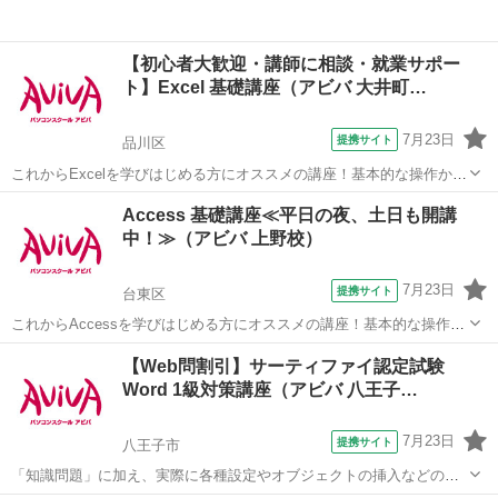
【初心者大歓迎・講師に相談・就業サポー
ト】Excel 基礎講座（アビバ 大井町…
7月23日
提携サイト
品川区
これからExcelを学びはじめる方にオススメの講座！基本的な操作から
関数やグラフ作成など、表計算ソフトであるExcelの醍醐味を学ぶ事が
東京
品川区
エクセル
Access 基礎講座≪平日の夜、土日も開講
できる講座です。 ■学習内容■ 基本操作・印刷・ページ設定・書式設
中！≫（アビバ 上野校）
定・効率の良いデー...
7月23日
提携サイト
台東区
これからAccessを学びはじめる方にオススメの講座！基本的な操作か
らリレーションシップなど、データベース管理ソフトであるAccessの
東京
台東区
アクセス
【Web問割引】サーティファイ認定試験
醍醐味を学ぶ事ができる講座です。 ■学習内容■ 基本操作・テーブ
Word 1級対策講座（アビバ 八王子…
ル・クエリ・フォーム...
7月23日
提携サイト
八王子市
「知識問題」に加え、実際に各種設定やオブジェクトの挿入などの機
能を駆使した文書を作成する「実技問題」を解くことで、実践的な能