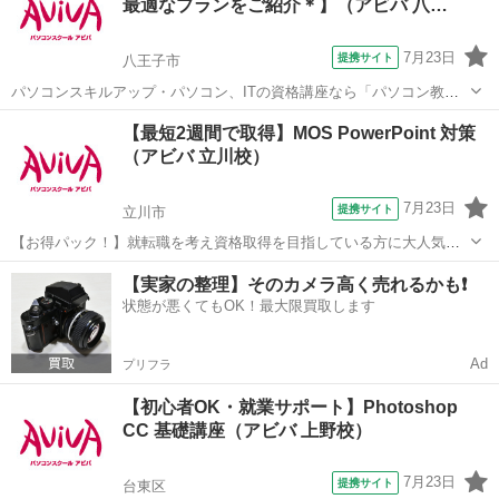
最適なプランをご紹介＊】（アビバ 八…
ル・クエリ・フォーム...
7月23日
提携サイト
八王子市
パソコンスキルアップ・パソコン、ITの資格講座なら「パソコン教室
アビバ」。 全国直営100校以上で通学に便利！ ただいま、パソコン教
東京
八王子市
エクセル
【最短2週間で取得】MOS PowerPoint 対策
室アビバでは、全国の教室で説明会・無料体験授業を実施中です。 個
（アビバ 立川校）
別カウンセリングと少人数個別...
7月23日
提携サイト
立川市
【お得パック！】就転職を考え資格取得を目指している方に大人気の
MOS PowerPointを短期集中で目指す検定対策の講座です。新規お問い
東京
立川市
パワーポイント
【実家の整理】そのカメラ高く売れるかも❗️
合わせ頂いた方限定でリーズナブルな受講料で学べる人気講座です！
状態が悪くてもOK！最大限買取します
Ad
プリフラ
【初心者OK・就業サポート】Photoshop
CC 基礎講座（アビバ 上野校）
7月23日
提携サイト
台東区