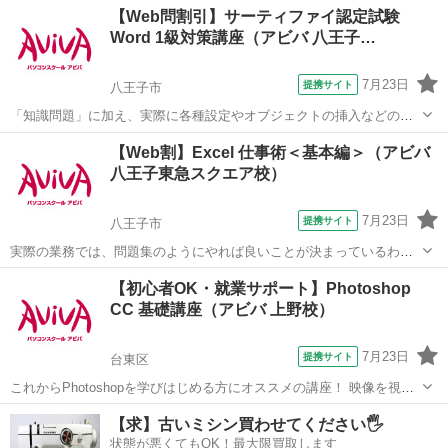
東京
八王子市
ワード
【Web問割引】サーティファイ認定試験
力を証明できる資格制度の、1級対策講座です。
Word 1級対策講座（アビバ 八王子…
7月23日
提携サイト
八王子市
「知識問題」に加え、実際に各種設定やオブジェクトの挿入などの機
能を駆使した文書を作成する「実技問題」を解くことで、実践的な能
東京
八王子市
ワード
【Web割】Excel 仕事術＜基本編＞（アビバ
力を証明できる資格制度の、1級対策講座です。
八王子東急スクエア校）
7月23日
提携サイト
八王子市
実際の業務では、問題集のようにやれば良いことが決まっているわけ
ではありません。この講座では【よくある上司の指示】からスタート
東京
八王子市
エクセル
【初心者OK・就業サポート】Photoshop
します。上司意図を汲み取るケーススタディを通じ、仕事の型を身に
CC 基礎講座（アビバ 上野校）
つけます。Excelを"使える"人にな...
7月23日
提携サイト
台東区
これからPhotoshopを学びはじめる方にオススメの講座！ 映像を視聴
しながら操作を行い、操作の基本からPhotohopの醍醐味である画像合
東京
台東区
Photoshop
【求】古いミシン買わせてください🖐️
成や画像加工のスキルまで学習していきます。 実際の制作時に活かし
状態が悪くてもOK！最大限買取します
やすいよう、「何...