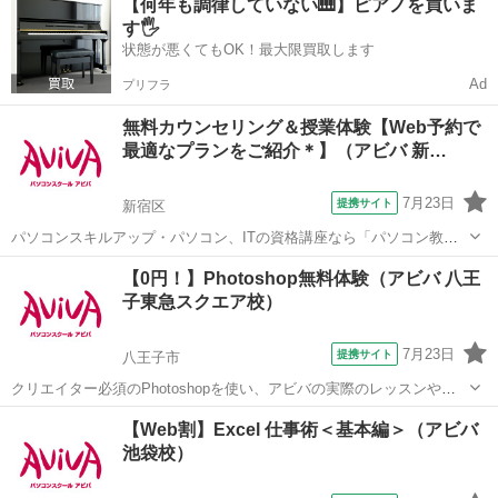
【何年も調律していない🎹】ピアノを買いま
かもしれません◎授業内で実際に制作するものは後日発表いたします
す🖐️
のでお楽しみに⭐︎
状態が悪くてもOK！最大限買取します
Ad
プリフラ
無料カウンセリング＆授業体験【Web予約で
最適なプランをご紹介＊】（アビバ 新…
7月23日
提携サイト
新宿区
パソコンスキルアップ・パソコン、ITの資格講座なら「パソコン教室
アビバ」。 全国直営100校以上で通学に便利！ ただいま、パソコン教
東京
新宿区
エクセル
【0円！】Photoshop無料体験（アビバ 八王
室アビバでは、全国の教室で説明会・無料体験授業を実施中です。 個
子東急スクエア校）
別カウンセリングと少人数個別...
7月23日
提携サイト
八王子市
クリエイター必須のPhotoshopを使い、アビバの実際のレッスンや教
室の雰囲気を無料で体験♪ 暗めの失敗写真に補正をかけて元通りにし
東京
八王子市
その他
【Web割】Excel 仕事術＜基本編＞（アビバ
たり、複数写真を組み合わせ合成写真を作る体験など、あなたに合っ
池袋校）
たメニューで体験していただけます！