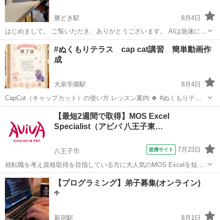
勝どき駅
8月4日
はじめまして。 ご覧いただき、ありがとうございます。 AIは急速に進
化し、今では私たちの生活や仕事に深く関わる存在になっています。
東京
中央区
勝どき駅
パソコン
子ども
#ぬくもりテラス cap cat講習 簡単動画作
これから子どもたちが大人になる頃には、AIを使った経験があるかど
成
うかによって、...
大泉学園駅
8月4日
CapCut（キャップカット）の使い方 レッスン案内 🍀 #ぬくもりテラ
ス 📱 iPhone対応 ☕ お茶をしながら 自分の写真を使って 素敵な動画
東京
練馬区
大泉学園駅
その他
レッスン
【最短2週間で取得】MOS Excel
を作る講習です♪ 💰 レッスン費用：1,500円 👥 定員：3名 ...
Specialist（アビバ 八王子東…
7月23日
提携サイト
八王子市
就転職を考え資格取得を目指している方に大人気のMOS Excelを短期
集中で目指す検定対策の講座です。新規お問い合わせ頂いた方限定で
東京
八王子市
エクセル
【プログラミング】弟子募集(オンライン)
リーズナブルな受講料で学べる人気講座です！
新宿駅
8月1日