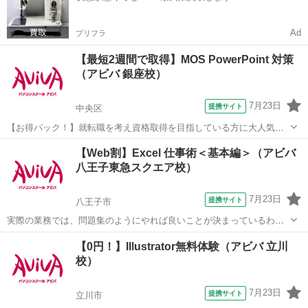
Ad
プリフラ
【最短2週間で取得】MOS PowerPoint 対策
（アビバ 銀座校）
7月23日
提携サイト
中央区
【お得パック！】就転職を考え資格取得を目指している方に大人気の
MOS PowerPointを短期集中で目指す検定対策の講座です。新規お問い
東京
中央区
パワーポイント
【Web割】Excel 仕事術＜基本編＞（アビバ
合わせ頂いた方限定でリーズナブルな受講料で学べる人気講座です！
八王子東急スクエア校）
7月23日
提携サイト
八王子市
実際の業務では、問題集のようにやれば良いことが決まっているわけ
ではありません。この講座では【よくある上司の指示】からスタート
東京
八王子市
エクセル
【0円！】Illustrator無料体験（アビバ 立川
します。上司意図を汲み取るケーススタディを通じ、仕事の型を身に
校）
つけます。Excelを"使える"人にな...
7月23日
提携サイト
立川市