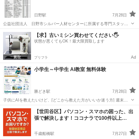
つけます。Excelを"使える"人にな...
日野駅
7月28日
公益社団法人 日野市シルバー人材センターに所属する専門スタッフ
が講師を努めます。 講座開催日とお申し込みはこちらから。
東京
日野市
日野駅
その他
シルバー人材センター
【求】古いミシン買わせてください🖐️
https://webc.sjc.ne.jp/hino-sc/activity_4
状態が悪くてもOK！最大限買取します
Ad
プリフラ
小学生～中学生 AI教室 無料体験
勝どき駅
7月28日
子供にAIを教えたいけど、[どこから教えた方がいいか迷う方] 週末は
安心できて、子供を任せられる教室を探してる方 大きい教室ではな
東京
中央区
勝どき駅
パソコン
小学生
【世田谷区】パソコン・スマホの困った、出
く、自分の子供だけ集中的に教えてほしい方 子供にAIでゲームを自分
張で解決します！ココナラで100件以上…
で作れるように教え...
千歳船橋駅
7月27日