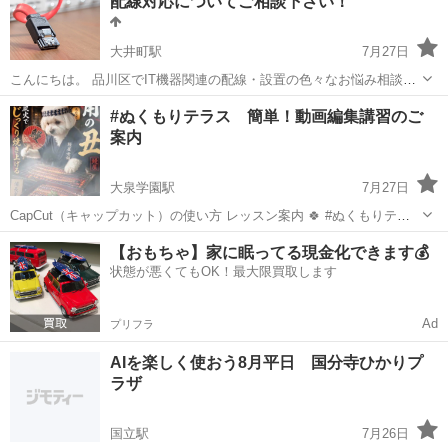
配線対応についてご相談下さい！
定・効率の良いデー...
大井町駅
7月27日
こんにちは。 品川区でIT機器関連の配線・設置の色々なお悩み相談か
ら解決を行っております。 基本的には東京都～隣県までどこでもお伺
東京
品川区
大井町駅
その他
#ぬくもりテラス 簡単！動画編集講習のご
い致します。 メールでのご相談も承っております (相談料は基本無料)
案内
...
大泉学園駅
7月27日
CapCut（キャップカット）の使い方 レッスン案内 🍀 #ぬくもりテラ
ス 📱 iPhone対応 ☕ お茶をしながら 自分の写真を使って 素敵な動画
東京
練馬区
大泉学園駅
その他
動画編集
【おもちゃ】家に眠ってる現金化できます💰
を作る講習です♪ 💰 レッスン費用：1,500円 👥 定員：3名 ...
状態が悪くてもOK！最大限買取します
Ad
プリフラ
AIを楽しく使おう8月平日 国分寺ひかりプ
ラザ
国立駅
7月26日