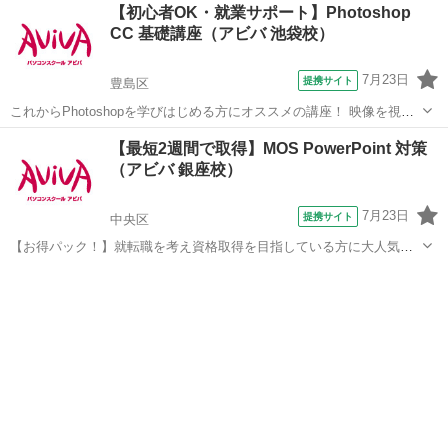
東京
品川区
パワーポイント
【初心者OK・就業サポート】Photoshop
「表」や「グラフ」、複数のデータをまとめて見せる「複合グラフ」
CC 基礎講座（アビバ 池袋校）
など、あなたに合ったメニュー...
7月23日
提携サイト
豊島区
これからPhotoshopを学びはじめる方にオススメの講座！ 映像を視聴
しながら操作を行い、操作の基本からPhotohopの醍醐味である画像合
東京
豊島区
Photoshop
【最短2週間で取得】MOS PowerPoint 対策
成や画像加工のスキルまで学習していきます。 実際の制作時に活かし
（アビバ 銀座校）
やすいよう、「何...
7月23日
提携サイト
中央区
【お得パック！】就転職を考え資格取得を目指している方に大人気の
MOS PowerPointを短期集中で目指す検定対策の講座です。新規お問い
東京
中央区
パワーポイント
合わせ頂いた方限定でリーズナブルな受講料で学べる人気講座です！