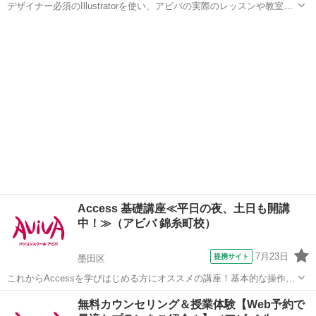
デザイナー必須のIllustratorを使い、アビバの実際のレッスンや教室の
雰囲気を無料で体験♪ ペンツール（ベジェ曲線）でのイラスト作成か
東京
立川市
Illustrator
ら、Illustratorだからできるタイトルデコレーション術など、あなたに
合ったメ...
Access 基礎講座≪平日の夜、土日も開講
中！≫（アビバ 錦糸町校）
7月23日
提携サイト
墨田区
これからAccessを学びはじめる方にオススメの講座！基本的な操作か
らリレーションシップなど、データベース管理ソフトであるAccessの
東京
墨田区
アクセス
無料カウンセリング＆授業体験【Web予約で
醍醐味を学ぶ事ができる講座です。 ■学習内容■ 基本操作・テーブ