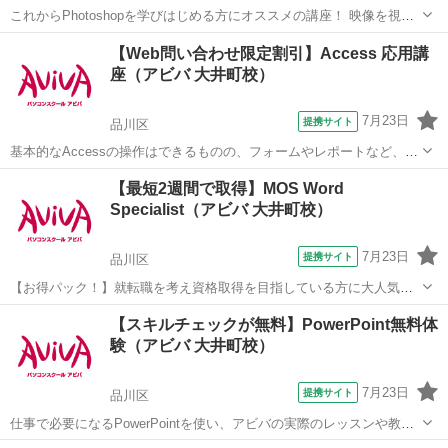
これからPhotoshopを学びはじめる方にオススメの講座！ 映像を視聴
しながら操作を行い、操作の基本からPhotohopの醍醐味である画像合
東京
台東区
Photoshop
【Web問い合わせ限定割引】Access 応用講
成や画像加工のスキルまで学習していきます。 実際の制作時に活かし
座（アビバ 大井町校）
やすいよう、「何...
7月23日
提携サイト
品川区
基本的なAccessの操作はできるものの、フォームやレポートなど、よ
り高度なデータベース作成を学びたい方にオススメの講座です。 ■学
東京
品川区
アクセス
【最短2週間で取得】MOS Word
習内容■ メインフォームとサブフォーム・順位のレポート・複数列の
Specialist（アビバ 大井町校）
レポート・マクロ・リレー...
7月23日
提携サイト
品川区
【お得パック！】就転職を考え資格取得を目指している方に大人気の
MOS Wordを短期集中で目指す検定対策の講座です。新規お問い合わ
東京
品川区
ワード
【スキルチェックが無料】PowerPoint無料体
せ頂いた方限定でリーズナブルな受講料で学べる人気講座です！
験（アビバ 大井町校）
7月23日
提携サイト
品川区
仕事で必要になるPowerPointを使い、アビバの実際のレッスンや教室
の雰囲気を無料で体験♪ 説得力のある、わかりやすく見せるための