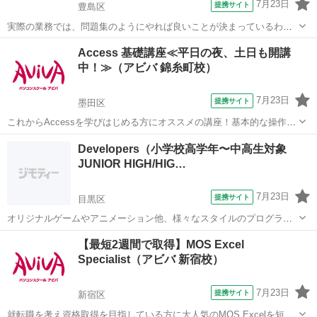
7月23日
提携サイト
豊島区
実際の業務では、問題集のようにやれば良いことが決まっているわけ
ではありません。この講座では【よくある上司の指示】からスタート
東京
豊島区
エクセル
Access 基礎講座≪平日の夜、土日も開講
します。上司意図を汲み取るケーススタディを通じ、仕事の型を身に
中！≫（アビバ 錦糸町校）
つけます。Excelを"使える"人にな...
7月23日
提携サイト
墨田区
これからAccessを学びはじめる方にオススメの講座！基本的な操作か
らリレーションシップなど、データベース管理ソフトであるAccessの
東京
墨田区
アクセス
Developers（小学校高学年〜中高生対象
醍醐味を学ぶ事ができる講座です。 ■学習内容■ 基本操作・テーブ
JUNIOR HIGH/HIG…
ル・クエリ・フォーム...
7月23日
提携サイト
目黒区
オリジナルゲームやアニメーション他、様々なスタイルのプログラミ
ング に挑戦して、未来に備えた知識と技術を身につける実践型のコー
東京
目黒区
その他
【最短2週間で取得】MOS Excel
ス。 ひとりひとりが得意分野や興味を見つけ、さらに探求していく思
Specialist（アビバ 新宿校）
考を育てます。
7月23日
提携サイト
新宿区
就転職を考え資格取得を目指している方に大人気のMOS Excelを短期