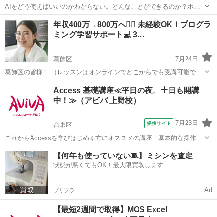
AIをどう使えばいいのかわからない。どんなことができるのか？ポイ
ントはどんなことができるのではなく、あなたがやりたい事、悩んで
東京
国分寺市
国立駅
その他
年収400万→800万へ🙆‍♂️ 未経験OK！プログラ
ることを解決してくれる最良のパートナーと考えることから始まりま
ミング学習サポート💻 3…
す。 今回はAIに触れながらどんなこ...
葛飾区
7月24日
葛飾区の皆様！ （レッスンはオンラインでどこからでも受講可能で
す！） お気軽にメッセージいただければ、内容など詳しくご案内しま
東京
葛飾区
プログラミング
未経験
Access 基礎講座≪平日の夜、土日も開講
す！ どうぞよろしくお願いします🙇‍♂️
中！≫（アビバ 上野校）
7月23日
提携サイト
台東区
これからAccessを学びはじめる方にオススメの講座！基本的な操作か
らリレーションシップなど、データベース管理ソフトであるAccessの
東京
台東区
アクセス
【何年も使っていない🧵】ミシンを査定
醍醐味を学ぶ事ができる講座です。 ■学習内容■ 基本操作・テーブ
状態が悪くてもOK！最大限買取します
ル・クエリ・フォーム...
Ad
プリフラ
【最短2週間で取得】MOS Excel