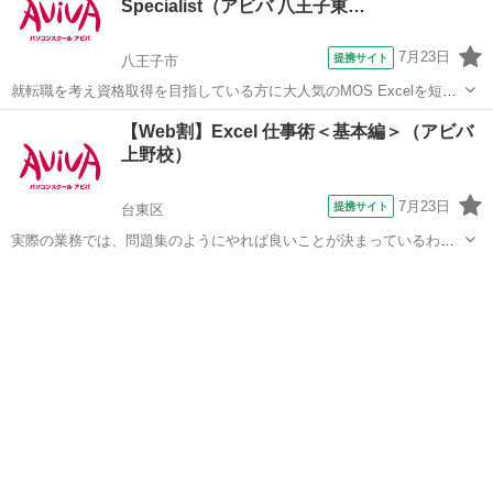
Specialist（アビバ 八王子東…
7月23日
提携サイト
八王子市
就転職を考え資格取得を目指している方に大人気のMOS Excelを短期
集中で目指す検定対策の講座です。新規お問い合わせ頂いた方限定で
東京
八王子市
エクセル
【Web割】Excel 仕事術＜基本編＞（アビバ
リーズナブルな受講料で学べる人気講座です！
上野校）
7月23日
提携サイト
台東区
実際の業務では、問題集のようにやれば良いことが決まっているわけ
ではありません。この講座では【よくある上司の指示】からスタート
東京
台東区
エクセル
します。上司意図を汲み取るケーススタディを通じ、仕事の型を身に
つけます。Excelを"使える"人にな...