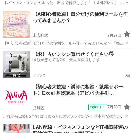
【パソコン・スマホの困った、出張で解決します！（世田谷区）】
「iPhoneの写真がいっぱいで保存先がわからない…」 「メールの送り
東京
世田谷区
千歳船橋駅
Windows総合
ココナラ
【AI初心者歓迎】自分だけの便利ツールを作
方がわからない…」 「SNSって何？」 「Zoomの設定ができない…」
ってみませんか？
そ...
末広町駅
7月27日
【AI初心者歓迎】自分だけの便利ツールを作ってみませんか？ 「毎日
のパソコン作業を、もう少しラクにしたい」 「こんな機能があったら
東京
千代田区
末広町駅
その他
初心者
【求】古いミシン買わせてください🖐️
便利なのに……」 「AIに興味はあるけれど、何から始めればいいか分
状態が悪くてもOK！最大限買取します
からない」...
Ad
プリフラ
【初心者大歓迎・講師に相談・就業サポー
ト】Excel 基礎講座（アビバ 大井町…
7月23日
提携サイト
品川区
これからExcelを学びはじめる方にオススメの講座！基本的な操作から
関数やグラフ作成など、表計算ソフトであるExcelの醍醐味を学ぶ事が
東京
品川区
エクセル
LAN配線・ビジネスフォンなどIT機器関連の
できる講座です。 ■学習内容■ 基本操作・印刷・ページ設定・書式設